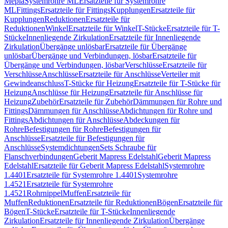
Mepla
Systemrohre ML
Ersatzteile für Systemrohre
ML
Fittings
Ersatzteile für Fittings
Kupplungen
Ersatzteile für
Kupplungen
Reduktionen
Ersatzteile für
Reduktionen
Winkel
Ersatzteile für Winkel
T-Stücke
Ersatzteile für T-
Stücke
Innenliegende Zirkulation
Ersatzteile für Innenliegende
Zirkulation
Übergänge unlösbar
Ersatzteile für Übergänge
unlösbar
Übergänge und Verbindungen, lösbar
Ersatzteile für
Übergänge und Verbindungen, lösbar
Verschlüsse
Ersatzteile für
Verschlüsse
Anschlüsse
Ersatzteile für Anschlüsse
Verteiler mit
Gewindeanschluss
T-Stücke für Heizung
Ersatzteile für T-Stücke für
Heizung
Anschlüsse für Heizung
Ersatzteile für Anschlüsse für
Heizung
Zubehör
Ersatzteile für Zubehör
Dämmungen für Rohre und
Fittings
Dämmungen für Anschlüsse
Abdichtungen für Rohre und
Fittings
Abdichtungen für Anschlüsse
Abdeckungen für
Rohre
Befestigungen für Rohre
Befestigungen für
Anschlüsse
Ersatzteile für Befestigungen für
Anschlüsse
Systemdichtungen
Sets Schraube für
Flanschverbindungen
Geberit Mapress Edelstahl
Geberit Mapress
Edelstahl
Ersatzteile für Geberit Mapress Edelstahl
Systemrohre
1.4401
Ersatzteile für Systemrohre 1.4401
Systemrohre
1.4521
Ersatzteile für Systemrohre
1.4521
Rohrnippel
Muffen
Ersatzteile für
Muffen
Reduktionen
Ersatzteile für Reduktionen
Bögen
Ersatzteile für
Bögen
T-Stücke
Ersatzteile für T-Stücke
Innenliegende
Zirkulation
Ersatzteile für Innenliegende Zirkulation
Übergänge