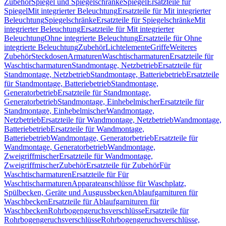
Zubehör
Spiegel und Spiegelschränke
Spiegel
Ersatzteile für
Spiegel
Mit integrierter Beleuchtung
Ersatzteile für Mit integrierter
Beleuchtung
Spiegelschränke
Ersatzteile für Spiegelschränke
Mit
integrierter Beleuchtung
Ersatzteile für Mit integrierter
Beleuchtung
Ohne integrierte Beleuchtung
Ersatzteile für Ohne
integrierte Beleuchtung
Zubehör
Lichtelemente
Griffe
Weiteres
Zubehör
Steckdosen
Armaturen
Waschtischarmaturen
Ersatzteile für
Waschtischarmaturen
Standmontage, Netzbetrieb
Ersatzteile für
Standmontage, Netzbetrieb
Standmontage, Batteriebetrieb
Ersatzteile
für Standmontage, Batteriebetrieb
Standmontage,
Generatorbetrieb
Ersatzteile für Standmontage,
Generatorbetrieb
Standmontage, Einhebelmischer
Ersatzteile für
Standmontage, Einhebelmischer
Wandmontage,
Netzbetrieb
Ersatzteile für Wandmontage, Netzbetrieb
Wandmontage,
Batteriebetrieb
Ersatzteile für Wandmontage,
Batteriebetrieb
Wandmontage, Generatorbetrieb
Ersatzteile für
Wandmontage, Generatorbetrieb
Wandmontage,
Zweigriffmischer
Ersatzteile für Wandmontage,
Zweigriffmischer
Zubehör
Ersatzteile für Zubehör
Für
Waschtischarmaturen
Ersatzteile für Für
Waschtischarmaturen
Apparateanschlüsse für Waschplatz,
Spülbecken, Geräte und Ausgussbecken
Ablaufgarnituren für
Waschbecken
Ersatzteile für Ablaufgarnituren für
Waschbecken
Rohrbogengeruchsverschlüsse
Ersatzteile für
Rohrbogengeruchsverschlüsse
Rohrbogengeruchsverschlüsse,