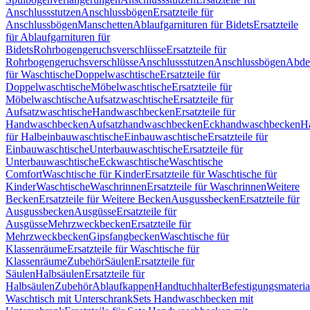
Anschlussstutzen
Anschlussbögen
Ersatzteile für
Anschlussbögen
Manschetten
Ablaufgarnituren für Bidets
Ersatzteile
für Ablaufgarnituren für
Bidets
Rohrbogengeruchsverschlüsse
Ersatzteile für
Rohrbogengeruchsverschlüsse
Anschlussstutzen
Anschlussbögen
Abde
für Waschtische
Doppelwaschtische
Ersatzteile für
Doppelwaschtische
Möbelwaschtische
Ersatzteile für
Möbelwaschtische
Aufsatzwaschtische
Ersatzteile für
Aufsatzwaschtische
Handwaschbecken
Ersatzteile für
Handwaschbecken
Aufsatzhandwaschbecken
Eckhandwaschbecken
H
für Halbeinbauwaschtische
Einbauwaschtische
Ersatzteile für
Einbauwaschtische
Unterbauwaschtische
Ersatzteile für
Unterbauwaschtische
Eckwaschtische
Waschtische
Comfort
Waschtische für Kinder
Ersatzteile für Waschtische für
Kinder
Waschtische
Waschrinnen
Ersatzteile für Waschrinnen
Weitere
Becken
Ersatzteile für Weitere Becken
Ausgussbecken
Ersatzteile für
Ausgussbecken
Ausgüsse
Ersatzteile für
Ausgüsse
Mehrzweckbecken
Ersatzteile für
Mehrzweckbecken
Gipsfangbecken
Waschtische für
Klassenräume
Ersatzteile für Waschtische für
Klassenräume
Zubehör
Säulen
Ersatzteile für
Säulen
Halbsäulen
Ersatzteile für
Halbsäulen
Zubehör
Ablaufkappen
Handtuchhalter
Befestigungsmateria
Waschtisch mit Unterschrank
Sets Handwaschbecken mit