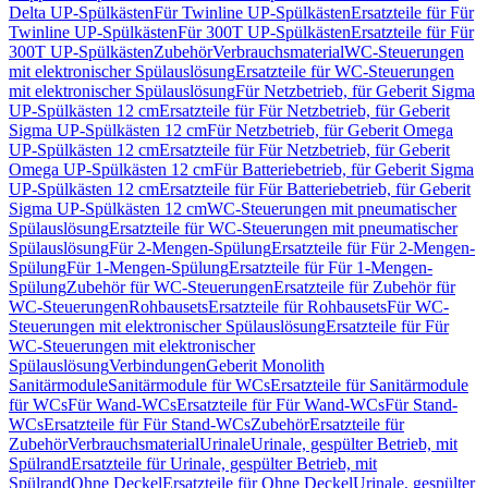
Delta UP-Spülkästen
Für Twinline UP-Spülkästen
Ersatzteile für Für
Twinline UP-Spülkästen
Für 300T UP-Spülkästen
Ersatzteile für Für
300T UP-Spülkästen
Zubehör
Verbrauchsmaterial
WC-Steuerungen
mit elektronischer Spülauslösung
Ersatzteile für WC-Steuerungen
mit elektronischer Spülauslösung
Für Netzbetrieb, für Geberit Sigma
UP-Spülkästen 12 cm
Ersatzteile für Für Netzbetrieb, für Geberit
Sigma UP-Spülkästen 12 cm
Für Netzbetrieb, für Geberit Omega
UP-Spülkästen 12 cm
Ersatzteile für Für Netzbetrieb, für Geberit
Omega UP-Spülkästen 12 cm
Für Batteriebetrieb, für Geberit Sigma
UP-Spülkästen 12 cm
Ersatzteile für Für Batteriebetrieb, für Geberit
Sigma UP-Spülkästen 12 cm
WC-Steuerungen mit pneumatischer
Spülauslösung
Ersatzteile für WC-Steuerungen mit pneumatischer
Spülauslösung
Für 2-Mengen-Spülung
Ersatzteile für Für 2-Mengen-
Spülung
Für 1-Mengen-Spülung
Ersatzteile für Für 1-Mengen-
Spülung
Zubehör für WC-Steuerungen
Ersatzteile für Zubehör für
WC-Steuerungen
Rohbausets
Ersatzteile für Rohbausets
Für WC-
Steuerungen mit elektronischer Spülauslösung
Ersatzteile für Für
WC-Steuerungen mit elektronischer
Spülauslösung
Verbindungen
Geberit Monolith
Sanitärmodule
Sanitärmodule für WCs
Ersatzteile für Sanitärmodule
für WCs
Für Wand-WCs
Ersatzteile für Für Wand-WCs
Für Stand-
WCs
Ersatzteile für Für Stand-WCs
Zubehör
Ersatzteile für
Zubehör
Verbrauchsmaterial
Urinale
Urinale, gespülter Betrieb, mit
Spülrand
Ersatzteile für Urinale, gespülter Betrieb, mit
Spülrand
Ohne Deckel
Ersatzteile für Ohne Deckel
Urinale, gespülter