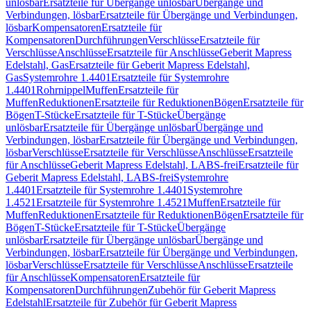
unlösbar
Ersatzteile für Übergänge unlösbar
Übergänge und
Verbindungen, lösbar
Ersatzteile für Übergänge und Verbindungen,
lösbar
Kompensatoren
Ersatzteile für
Kompensatoren
Durchführungen
Verschlüsse
Ersatzteile für
Verschlüsse
Anschlüsse
Ersatzteile für Anschlüsse
Geberit Mapress
Edelstahl, Gas
Ersatzteile für Geberit Mapress Edelstahl,
Gas
Systemrohre 1.4401
Ersatzteile für Systemrohre
1.4401
Rohrnippel
Muffen
Ersatzteile für
Muffen
Reduktionen
Ersatzteile für Reduktionen
Bögen
Ersatzteile für
Bögen
T-Stücke
Ersatzteile für T-Stücke
Übergänge
unlösbar
Ersatzteile für Übergänge unlösbar
Übergänge und
Verbindungen, lösbar
Ersatzteile für Übergänge und Verbindungen,
lösbar
Verschlüsse
Ersatzteile für Verschlüsse
Anschlüsse
Ersatzteile
für Anschlüsse
Geberit Mapress Edelstahl, LABS-frei
Ersatzteile für
Geberit Mapress Edelstahl, LABS-frei
Systemrohre
1.4401
Ersatzteile für Systemrohre 1.4401
Systemrohre
1.4521
Ersatzteile für Systemrohre 1.4521
Muffen
Ersatzteile für
Muffen
Reduktionen
Ersatzteile für Reduktionen
Bögen
Ersatzteile für
Bögen
T-Stücke
Ersatzteile für T-Stücke
Übergänge
unlösbar
Ersatzteile für Übergänge unlösbar
Übergänge und
Verbindungen, lösbar
Ersatzteile für Übergänge und Verbindungen,
lösbar
Verschlüsse
Ersatzteile für Verschlüsse
Anschlüsse
Ersatzteile
für Anschlüsse
Kompensatoren
Ersatzteile für
Kompensatoren
Durchführungen
Zubehör für Geberit Mapress
Edelstahl
Ersatzteile für Zubehör für Geberit Mapress