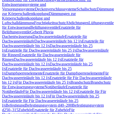
Entwässerungssysteme und
Versorgungssysteme
Deckenverschlusssysteme
Schallschutz
Dämmung
zur Körperschallentkopplung
Dämmungen zur
Körperschallentkopplung und
Luftschalldämmung
Feuchtigkeitsschutz
Abdichtungen
Lüftungsventile
für Entwässerung
Belüftungsventile
Ersatzteile für
Belüftungsventile
Geberit Pluvia
Dachentwässerung
Dachwassereinläufe
Ersatzteile für
Dachwassereinläufe
Dachwassereinläufe bis 12 l/s
Ersatzteile für
Dachwassereinläufe bis 12 l/s
Dachwassereinläufe bis 25
l/s
Ersatzteile für Dachwassereinläufe bis 25 l/s
Dachwassereinläufe
für Rinnen
Ersatzteile für Dachwassereinläufe für
Rinnen
Dachwassereinläufe bis 12 l/s
Ersatzteile für
Dachwassereinläufe bis 12 l/s
Dachwassereinläufe bis 25
l/s
Ersatzteile für Dachwassereinläufe bis 25
l/s
Dampfsperrenelemente
Ersatzteile für Dampfsperrenelemente
Für
Dachwassereinläufe bis 12 l/s
Ersatzteile für Für Dachwassereinläufe
bis 12 l/s
Für Dachwassereinläufe bis 25 l/s
Brandschutz
Brandschutz
für Entwässerungssysteme
Notüberläufe
Ersatzteile für
Notüberläufe
Für Dachwassereinläufe bis 12 l/s
Ersatzteile für Für
Dachwassereinläufe bis 12 l/s
Für Dachwassereinläufe bis 25
l/s
Ersatzteile für Für Dachwassereinläufe bis 25
l/s
Befestigung
Befestigungssystem d40–200
Befestigungssystem
d250–315
Zubehör
Ersatzteile für Zubehör
Für