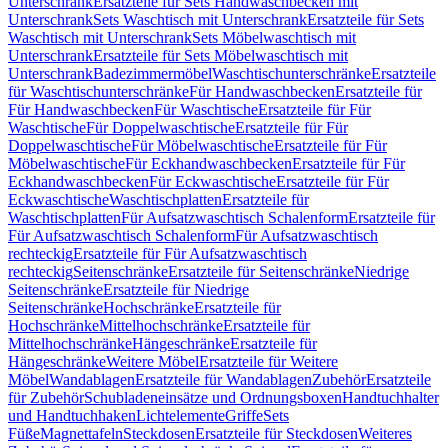
Unterschrank
Ersatzteile für Sets Handwaschbecken mit
Unterschrank
Sets Waschtisch mit Unterschrank
Ersatzteile für Sets
Waschtisch mit Unterschrank
Sets Möbelwaschtisch mit
Unterschrank
Ersatzteile für Sets Möbelwaschtisch mit
Unterschrank
Badezimmermöbel
Waschtischunterschränke
Ersatzteile
für Waschtischunterschränke
Für Handwaschbecken
Ersatzteile für
Für Handwaschbecken
Für Waschtische
Ersatzteile für Für
Waschtische
Für Doppelwaschtische
Ersatzteile für Für
Doppelwaschtische
Für Möbelwaschtische
Ersatzteile für Für
Möbelwaschtische
Für Eckhandwaschbecken
Ersatzteile für Für
Eckhandwaschbecken
Für Eckwaschtische
Ersatzteile für Für
Eckwaschtische
Waschtischplatten
Ersatzteile für
Waschtischplatten
Für Aufsatzwaschtisch Schalenform
Ersatzteile für
Für Aufsatzwaschtisch Schalenform
Für Aufsatzwaschtisch
rechteckig
Ersatzteile für Für Aufsatzwaschtisch
rechteckig
Seitenschränke
Ersatzteile für Seitenschränke
Niedrige
Seitenschränke
Ersatzteile für Niedrige
Seitenschränke
Hochschränke
Ersatzteile für
Hochschränke
Mittelhochschränke
Ersatzteile für
Mittelhochschränke
Hängeschränke
Ersatzteile für
Hängeschränke
Weitere Möbel
Ersatzteile für Weitere
Möbel
Wandablagen
Ersatzteile für Wandablagen
Zubehör
Ersatzteile
für Zubehör
Schubladeneinsätze und Ordnungsboxen
Handtuchhalter
und Handtuchhaken
Lichtelemente
Griffe
Sets
Füße
Magnettafeln
Steckdosen
Ersatzteile für Steckdosen
Weiteres