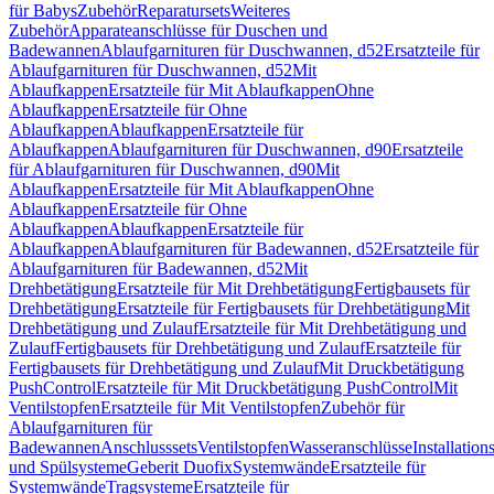
für Babys
Zubehör
Reparatursets
Weiteres
Zubehör
Apparateanschlüsse für Duschen und
Badewannen
Ablaufgarnituren für Duschwannen, d52
Ersatzteile für
Ablaufgarnituren für Duschwannen, d52
Mit
Ablaufkappen
Ersatzteile für Mit Ablaufkappen
Ohne
Ablaufkappen
Ersatzteile für Ohne
Ablaufkappen
Ablaufkappen
Ersatzteile für
Ablaufkappen
Ablaufgarnituren für Duschwannen, d90
Ersatzteile
für Ablaufgarnituren für Duschwannen, d90
Mit
Ablaufkappen
Ersatzteile für Mit Ablaufkappen
Ohne
Ablaufkappen
Ersatzteile für Ohne
Ablaufkappen
Ablaufkappen
Ersatzteile für
Ablaufkappen
Ablaufgarnituren für Badewannen, d52
Ersatzteile für
Ablaufgarnituren für Badewannen, d52
Mit
Drehbetätigung
Ersatzteile für Mit Drehbetätigung
Fertigbausets für
Drehbetätigung
Ersatzteile für Fertigbausets für Drehbetätigung
Mit
Drehbetätigung und Zulauf
Ersatzteile für Mit Drehbetätigung und
Zulauf
Fertigbausets für Drehbetätigung und Zulauf
Ersatzteile für
Fertigbausets für Drehbetätigung und Zulauf
Mit Druckbetätigung
PushControl
Ersatzteile für Mit Druckbetätigung PushControl
Mit
Ventilstopfen
Ersatzteile für Mit Ventilstopfen
Zubehör für
Ablaufgarnituren für
Badewannen
Anschlusssets
Ventilstopfen
Wasseranschlüsse
Installation
und Spülsysteme
Geberit Duofix
Systemwände
Ersatzteile für
Systemwände
Tragsysteme
Ersatzteile für