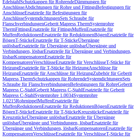
Edelstahl
Schutzkappen für Rohrende
Dämmungen für
Anschlüsse
Abdichtungen für Rohre und Fittings
Befestigungen für
Anschlüsse
Ersatzteile für Befestigungen für
Anschlüsse
Systemdichtungen
Sets Schraube für
Flanschverbindungen
Geberit Mapress Therm
Systemrohre
Therm
Fittings
Ersatzteile für Fittings
Muffen
Ersatzteile für
Muffen
Reduktionen
Ersatzteile für Reduktionen
Bögen
Ersatzteile für
Bögen
T-Stücke
Ersatzteile für T-Stücke
Übergänge
unlösbar
Ersatzteile für Übergänge unlösbar
Übergänge und
Verbindungen, lösbar
Ersatzteile für Übergänge und Verbindungen,
lösbar
Kompensatoren
Ersatzteile für
Kompensatoren
Verschlüsse
Ersatzteile für Verschlüsse
T-Stücke für
Heizung
Ersatzteile für T-Stücke für Heizung
Anschlüsse für
Heizung
Ersatzteile für Anschlüsse für Heizung
Zubehör für Geberit
Mapress Therm
Schutzkappen für Rohrende
Systemdichtungen
Sets
Schraube für Flanschverbindungen
Befestigungen für Rohre
Geberit
Mapress C-Stahl
Geberit Mapress C-Stahl
Ersatzteile für Geberit
Mapress C-Stahl
Systemrohre 1.0034
Systemrohre
1.0215
Rohrnippel
Muffen
Ersatzteile für
Muffen
Reduktionen
Ersatzteile für Reduktionen
Bögen
Ersatzteile für
Bögen
T-Stücke
Ersatzteile für T-Stücke
Kreuzstücke
Ersatzteile für
Kreuzstücke
Übergänge unlösbar
Ersatzteile für Übergänge
unlösbar
Übergänge und Verbindungen, lösbar
Ersatzteile für
Übergänge und Verbindungen, lösbar
Kompensatoren
Ersatzteile für
Kompensatoren
Verschlüsse
Ersatzteile für Verschlüsse
T-Stücke für