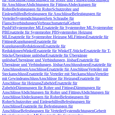
für Anschlüsse
Abdichtungen für Fittings
Abdeckungen für
Rohre
Befestigungen für Rohre
Schutzrohre und
Einlegehilfen
Befestigungen für Anschlüsse
Befestigungen für
Verteiler
Systemdichtungen
Sets Schraube für
Flanschverbindungen
Verbrauchsmaterial
Geberit
PushFit
Systemrohre ML
Ersatzteile für Systemrohre ML
Systemrohre
PB
Ersatzteile für Systemrohre PB
Systemrohre Heizung
ML
Ersatzteile für Systemrohre Heizung ML
Fittings
Ersatzteile für
Fittings
Kupplungen
Ersatzteile für
Kupplungen
Reduktionen
Ersatzteile für
Reduktionen
Winkel
Ersatzteile für Winkel
T-Stücke
Ersatzteile für T-
Stücke
Übergänge unlösbar
Ersatzteile für Übergänge
unlösbar
Übergänge und Verbindungen, lösbar
Ersatzteile für
Übergänge und Verbindungen, lösbar
Anschlussdosen
Ersatzteile für
Anschlussdosen
Anschlüsse
Ersatzteile für Anschlüsse
Verteiler mit
Steckanschluss
Ersatzteile für Verteiler mit Steckanschluss
Verteiler
mit Gewindeanschluss
Anschlüsse für Heizung
Ersatzteile für
Anschlüsse für Heizung
Zubehör
Ersatzteile für
Zubehör
Dämmungen für Rohre und Fittings
Dämmungen für
Anschlüsse
Abdichtungen für Rohre und Fittings
Abdichtungen für
Anschlüsse
Abdeckungen für Rohre
Befestigungen für
Rohre
Schutzrohre und Einlegehilfen
Befestigungen für
Anschlüsse
Ersatzteile für Befestigungen für
Anschlüsse
Befestigungen für Verteiler
Systemdichtungen
Geberit