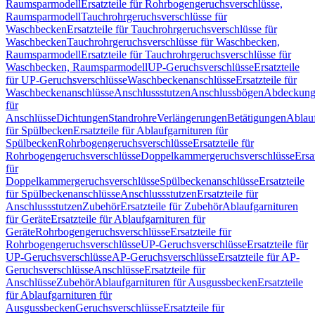
Raumsparmodell
Ersatzteile für Rohrbogengeruchsverschlüsse,
Raumsparmodell
Tauchrohrgeruchsverschlüsse für
Waschbecken
Ersatzteile für Tauchrohrgeruchsverschlüsse für
Waschbecken
Tauchrohrgeruchsverschlüsse für Waschbecken,
Raumsparmodell
Ersatzteile für Tauchrohrgeruchsverschlüsse für
Waschbecken, Raumsparmodell
UP-Geruchsverschlüsse
Ersatzteile
für UP-Geruchsverschlüsse
Waschbeckenanschlüsse
Ersatzteile für
Waschbeckenanschlüsse
Anschlussstutzen
Anschlussbögen
Abdeckung
für
Anschlüsse
Dichtungen
Standrohre
Verlängerungen
Betätigungen
Ablauf
für Spülbecken
Ersatzteile für Ablaufgarnituren für
Spülbecken
Rohrbogengeruchsverschlüsse
Ersatzteile für
Rohrbogengeruchsverschlüsse
Doppelkammergeruchsverschlüsse
Ersa
für
Doppelkammergeruchsverschlüsse
Spülbeckenanschlüsse
Ersatzteile
für Spülbeckenanschlüsse
Anschlussstutzen
Ersatzteile für
Anschlussstutzen
Zubehör
Ersatzteile für Zubehör
Ablaufgarnituren
für Geräte
Ersatzteile für Ablaufgarnituren für
Geräte
Rohrbogengeruchsverschlüsse
Ersatzteile für
Rohrbogengeruchsverschlüsse
UP-Geruchsverschlüsse
Ersatzteile für
UP-Geruchsverschlüsse
AP-Geruchsverschlüsse
Ersatzteile für AP-
Geruchsverschlüsse
Anschlüsse
Ersatzteile für
Anschlüsse
Zubehör
Ablaufgarnituren für Ausgussbecken
Ersatzteile
für Ablaufgarnituren für
Ausgussbecken
Geruchsverschlüsse
Ersatzteile für