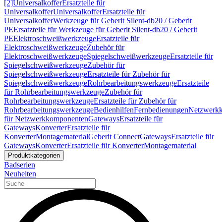
[2]
Universalkoffer
Ersatzteile für
Universalkoffer
Universalkoffer
Ersatzteile für
Universalkoffer
Werkzeuge für Geberit Silent-db20 / Geberit
PE
Ersatzteile für Werkzeuge für Geberit Silent-db20 / Geberit
PE
Elektroschweißwerkzeuge
Ersatzteile für
Elektroschweißwerkzeuge
Zubehör für
Elektroschweißwerkzeuge
Spiegelschweißwerkzeuge
Ersatzteile für
Spiegelschweißwerkzeuge
Zubehör für
Spiegelschweißwerkzeuge
Ersatzteile für Zubehör für
Spiegelschweißwerkzeuge
Rohrbearbeitungswerkzeuge
Ersatzteile
für Rohrbearbeitungswerkzeuge
Zubehör für
Rohrbearbeitungswerkzeuge
Ersatzteile für Zubehör für
Rohrbearbeitungswerkzeuge
Bedienhilfen
Fernbedienungen
Netzwerk
für Netzwerkkomponenten
Gateways
Ersatzteile für
Gateways
Konverter
Ersatzteile für
Konverter
Montagematerial
Geberit Connect
Gateways
Ersatzteile für
Gateways
Konverter
Ersatzteile für Konverter
Montagematerial
Produktkategorien
Badserien
Neuheiten