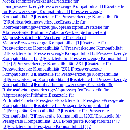
Mepla
Handpresswerkzeuge
Ersatzteile für
Handpresswerkzeuge
Presswerkzeuge Kompatibilität [1]
Ersatzteile
für Presswerkzeuge Kompatibilität [1]
Presswerkzeuge
Kompatibilität [2]
Ersatzteile für Presswerkzeuge Kompatibilität
[2]
Rohrbearbeitungswerkzeuge
Ersatzteile für
Rohrbearbeitungswerkzeuge
Abpressstopfen
Ersatzteile für
Abpressstopfen
Prüfmittel
Zubehör
Werkzeuge für Geberit
Mapress
Ersatzteile für Werkzeuge für Geberit
Mapress
Presswerkzeuge Kompatibilität [1]
Ersatzteile für
Presswerkzeuge Kompatibilität [1]
Presswerkzeuge Kompatibilität
[2]
Ersatzteile für Presswerkzeuge Kompatibilität [2]
Presswerkzeuge
Kompatibilität [1] / [2]
Ersatzteile für Presswerkzeuge Kompatibilität
[1] / [2]
Presswerkzeuge Kompatibilität [2XL]
Ersatzteile für
Presswerkzeuge Kompatibilität [2XL]
Presswerkzeuge
Kompatibilität [3]
Ersatzteile für Presswerkzeuge Kompatibilität
[3]
Presswerkzeuge Kompatibilität [4]
Ersatzteile für Presswerkzeuge
Kompatibilität [4]
Rohrbearbeitungswerkzeuge
Ersatzteile für
Rohrbearbeitungswerkzeuge
Abpressstopfen
Ersatzteile für
Abpressstopfen
Prüfmittel
Ersatzteile für
Prüfmittel
Zubehör
Pressgeräte
Ersatzteile für Pressgeräte
Pressgeräte
Kompatibilität [1]
Ersatzteile für Pressgeräte Kompatibilität
[1]
Pressgeräte Kompatibilität [2]
Ersatzteile für Pressgeräte
Kompatibilität [2]
Pressgeräte Kompatibilität [2XL]
Ersatzteile für
Pressgeräte Kompatibilität [2XL]
Pressgeräte Kompatibilität [4] /
[2]
Ersatzteile für Pressgeräte Kompatibilität [4] /