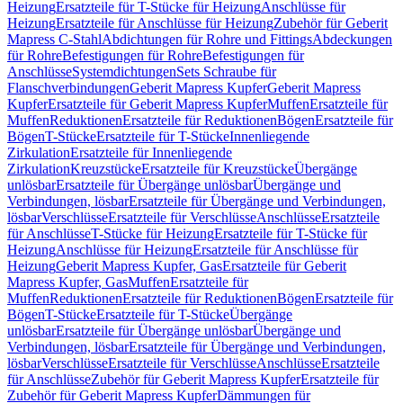
Heizung
Ersatzteile für T-Stücke für Heizung
Anschlüsse für
Heizung
Ersatzteile für Anschlüsse für Heizung
Zubehör für Geberit
Mapress C-Stahl
Abdichtungen für Rohre und Fittings
Abdeckungen
für Rohre
Befestigungen für Rohre
Befestigungen für
Anschlüsse
Systemdichtungen
Sets Schraube für
Flanschverbindungen
Geberit Mapress Kupfer
Geberit Mapress
Kupfer
Ersatzteile für Geberit Mapress Kupfer
Muffen
Ersatzteile für
Muffen
Reduktionen
Ersatzteile für Reduktionen
Bögen
Ersatzteile für
Bögen
T-Stücke
Ersatzteile für T-Stücke
Innenliegende
Zirkulation
Ersatzteile für Innenliegende
Zirkulation
Kreuzstücke
Ersatzteile für Kreuzstücke
Übergänge
unlösbar
Ersatzteile für Übergänge unlösbar
Übergänge und
Verbindungen, lösbar
Ersatzteile für Übergänge und Verbindungen,
lösbar
Verschlüsse
Ersatzteile für Verschlüsse
Anschlüsse
Ersatzteile
für Anschlüsse
T-Stücke für Heizung
Ersatzteile für T-Stücke für
Heizung
Anschlüsse für Heizung
Ersatzteile für Anschlüsse für
Heizung
Geberit Mapress Kupfer, Gas
Ersatzteile für Geberit
Mapress Kupfer, Gas
Muffen
Ersatzteile für
Muffen
Reduktionen
Ersatzteile für Reduktionen
Bögen
Ersatzteile für
Bögen
T-Stücke
Ersatzteile für T-Stücke
Übergänge
unlösbar
Ersatzteile für Übergänge unlösbar
Übergänge und
Verbindungen, lösbar
Ersatzteile für Übergänge und Verbindungen,
lösbar
Verschlüsse
Ersatzteile für Verschlüsse
Anschlüsse
Ersatzteile
für Anschlüsse
Zubehör für Geberit Mapress Kupfer
Ersatzteile für
Zubehör für Geberit Mapress Kupfer
Dämmungen für