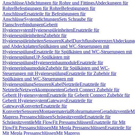
Anschlüsse
Abdichtungen für Rohre und Fittings
Abdeckungen für
Rohre
Befestigungen für Rohre
Befestigungen für
Anschlüsse
Ersatzteile für Befestigungen für
Anschlüsse
Systemdichtungen
Sets Schraube für
Flanschverbindungen
Geberit
Hygienesystem
Hygienespüleinheiten
Ersatzteile für
Hygienespüleinheiten
Zubehör für
Hygienespüleinheiten
Sensoren
Kabel
Durchflussbegrenzer
Abdeckung
und Abdeckplatten
Spülkästen und WC-Steuerungen mit
Hygienespülung
Ersatzteile für Spülkästen und WC-Steuerungen mit
Hygienespülung
UP-Spülkästen mit
Hygienespülung
Hygieneeinbaumodule
Ersatzteile für
Hygieneeinbaumodule
Zubehör für Spülkästen und WC-
Steuerungen mit Hygienespülung
Ersatzteile für Zubehör für
Spülkästen und WC-Steuerungen mit
Hygienespülung
Sensoren
Kabel
Netzteile
Ersatzteile für
Netzteile
Netzwerkkomponenten
Geberit Connect Zubehör für
Geberit Hygienesystem
Ersatzteile für Geberit Connect Zubehör für
Geberit Hygienesystem
Gateways
Ersatzteile für
Gateways
Konverter
Ersatzteile für
Konverter
Sensoren
Montagematerial
Rohrarmaturen
Geradsitzventile
Mi
Mapress Pressanschlüssen
Schrägsitzventile
Ersatzteile für
Schrägsitzventile
Mit FlowFit Pressanschlüssen
Ersatzteile für Mit
FlowFit Pressanschlüssen
Mit Mepla Pressanschlüssen
Ersatzteile für
Mit Mepla Pressanschlüssen
Mit Mapress