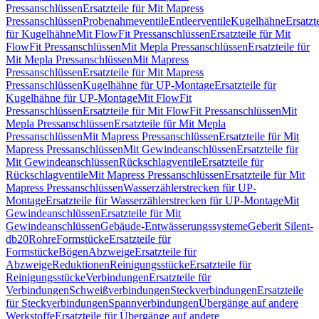
Pressanschlüssen
Ersatzteile für Mit Mapress
Pressanschlüssen
Probenahmeventile
Entleerventile
Kugelhähne
Ersatzt
für Kugelhähne
Mit FlowFit Pressanschlüssen
Ersatzteile für Mit
FlowFit Pressanschlüssen
Mit Mepla Pressanschlüssen
Ersatzteile für
Mit Mepla Pressanschlüssen
Mit Mapress
Pressanschlüssen
Ersatzteile für Mit Mapress
Pressanschlüssen
Kugelhähne für UP-Montage
Ersatzteile für
Kugelhähne für UP-Montage
Mit FlowFit
Pressanschlüssen
Ersatzteile für Mit FlowFit Pressanschlüssen
Mit
Mepla Pressanschlüssen
Ersatzteile für Mit Mepla
Pressanschlüssen
Mit Mapress Pressanschlüssen
Ersatzteile für Mit
Mapress Pressanschlüssen
Mit Gewindeanschlüssen
Ersatzteile für
Mit Gewindeanschlüssen
Rückschlagventile
Ersatzteile für
Rückschlagventile
Mit Mapress Pressanschlüssen
Ersatzteile für Mit
Mapress Pressanschlüssen
Wasserzählerstrecken für UP-
Montage
Ersatzteile für Wasserzählerstrecken für UP-Montage
Mit
Gewindeanschlüssen
Ersatzteile für Mit
Gewindeanschlüssen
Gebäude-Entwässerungssysteme
Geberit Silent-
db20
Rohre
Formstücke
Ersatzteile für
Formstücke
Bögen
Abzweige
Ersatzteile für
Abzweige
Reduktionen
Reinigungsstücke
Ersatzteile für
Reinigungsstücke
Verbindungen
Ersatzteile für
Verbindungen
Schweißverbindungen
Steckverbindungen
Ersatzteile
für Steckverbindungen
Spannverbindungen
Übergänge auf andere
Werkstoffe
Ersatzteile für Übergänge auf andere