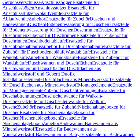
Geruchsverschlüsse
Anschlussbögen
Ersatzteile für
Anschlussbögen
Anschlussstutzen
Ersatzteile für
Anschlussstutzen
Ablaufventile
Ersatzteile für
Ablaufventile
Zubehör
Ersatzteile für Zubehör
Duschen und
Badewannen
Duschen
Bodenentwässerung für Duschen
Ersatzteile
für Bodenentwässerung für Duschen
Duschrinnen
Ersatzteile für
Duschrinnen
Zubehör für Duschrinnen
Ersatzteile für Zubehör für
Duschrinnen
Duschbodenabläufe
Ersatzteile für
Duschbodenabläufe
Zubehör für Duschbodenabläufe
Ersatzteile für
Zubehör für Duschbodenabläufe
Wandabläufe
Ersatzteile für
Wandabläufe
Zubehör für Wandabläufe
Ersatzteile für Zubehör für
Wandabläufe
Duschwannen und Duschflächen
Ersatzteile für
Duschwannen und Duschflächen
Duschflächen aus
Mineralwerkstoff und Geberit Duofix
Installationselemente
Duschflächen aus Mineralwerkstoff
Ersatzteile
für Duschflächen aus Mineralwerkstoff
Montageelemente
Ersatzteile
für Montageelemente
Zubehör
Duschabtrennungen
Ersatzteile für
Duschabtrennungen
Duschseitenwände für Walk-in-
Dusche
Ersatzteile für Duschseitenwände für Walk-in-
Dusche
Zubehör
Ersatzteile für Zubehör
Nischenablageboxen für
Duschen
Ersatzteile für Nischenablageboxen für
Duschen
Nischenablageboxen
Ersatzteile für
Nischenablageboxen
Zubehör
Badewannen
Badewannen aus
Mineralwerkstoff
Ersatzteile für Badewannen aus
Mineralwerkstoff
Badewannen für Babys
Ersatzteile für Badewannen