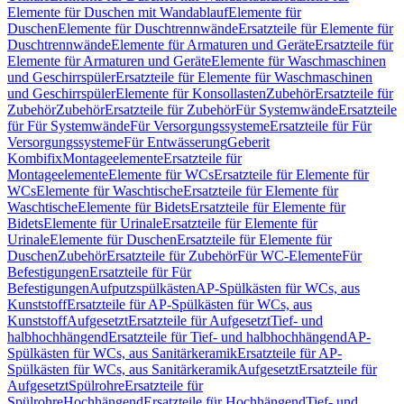
Elemente für Duschen mit Wandablauf
Elemente für
Duschen
Elemente für Duschtrennwände
Ersatzteile für Elemente für
Duschtrennwände
Elemente für Armaturen und Geräte
Ersatzteile für
Elemente für Armaturen und Geräte
Elemente für Waschmaschinen
und Geschirrspüler
Ersatzteile für Elemente für Waschmaschinen
und Geschirrspüler
Elemente für Konsollasten
Zubehör
Ersatzteile für
Zubehör
Zubehör
Ersatzteile für Zubehör
Für Systemwände
Ersatzteile
für Für Systemwände
Für Versorgungssysteme
Ersatzteile für Für
Versorgungssysteme
Für Entwässerung
Geberit
Kombifix
Montageelemente
Ersatzteile für
Montageelemente
Elemente für WCs
Ersatzteile für Elemente für
WCs
Elemente für Waschtische
Ersatzteile für Elemente für
Waschtische
Elemente für Bidets
Ersatzteile für Elemente für
Bidets
Elemente für Urinale
Ersatzteile für Elemente für
Urinale
Elemente für Duschen
Ersatzteile für Elemente für
Duschen
Zubehör
Ersatzteile für Zubehör
Für WC-Elemente
Für
Befestigungen
Ersatzteile für Für
Befestigungen
Aufputzspülkästen
AP-Spülkästen für WCs, aus
Kunststoff
Ersatzteile für AP-Spülkästen für WCs, aus
Kunststoff
Aufgesetzt
Ersatzteile für Aufgesetzt
Tief- und
halbhochhängend
Ersatzteile für Tief- und halbhochhängend
AP-
Spülkästen für WCs, aus Sanitärkeramik
Ersatzteile für AP-
Spülkästen für WCs, aus Sanitärkeramik
Aufgesetzt
Ersatzteile für
Aufgesetzt
Spülrohre
Ersatzteile für
Spülrohre
Hochhängend
Ersatzteile für Hochhängend
Tief- und