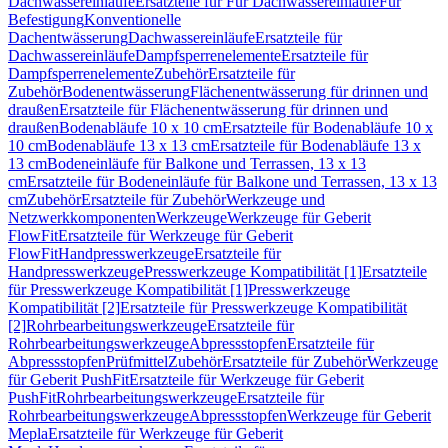
Dachwassereinläufe
Ersatzteile für Für Dachwassereinläufe
Für
Befestigung
Konventionelle
Dachentwässerung
Dachwassereinläufe
Ersatzteile für
Dachwassereinläufe
Dampfsperrenelemente
Ersatzteile für
Dampfsperrenelemente
Zubehör
Ersatzteile für
Zubehör
Bodenentwässerung
Flächenentwässerung für drinnen und
draußen
Ersatzteile für Flächenentwässerung für drinnen und
draußen
Bodenabläufe 10 x 10 cm
Ersatzteile für Bodenabläufe 10 x
10 cm
Bodenabläufe 13 x 13 cm
Ersatzteile für Bodenabläufe 13 x
13 cm
Bodeneinläufe für Balkone und Terrassen, 13 x 13
cm
Ersatzteile für Bodeneinläufe für Balkone und Terrassen, 13 x 13
cm
Zubehör
Ersatzteile für Zubehör
Werkzeuge und
Netzwerkkomponenten
Werkzeuge
Werkzeuge für Geberit
FlowFit
Ersatzteile für Werkzeuge für Geberit
FlowFit
Handpresswerkzeuge
Ersatzteile für
Handpresswerkzeuge
Presswerkzeuge Kompatibilität [1]
Ersatzteile
für Presswerkzeuge Kompatibilität [1]
Presswerkzeuge
Kompatibilität [2]
Ersatzteile für Presswerkzeuge Kompatibilität
[2]
Rohrbearbeitungswerkzeuge
Ersatzteile für
Rohrbearbeitungswerkzeuge
Abpressstopfen
Ersatzteile für
Abpressstopfen
Prüfmittel
Zubehör
Ersatzteile für Zubehör
Werkzeuge
für Geberit PushFit
Ersatzteile für Werkzeuge für Geberit
PushFit
Rohrbearbeitungswerkzeuge
Ersatzteile für
Rohrbearbeitungswerkzeuge
Abpressstopfen
Werkzeuge für Geberit
Mepla
Ersatzteile für Werkzeuge für Geberit