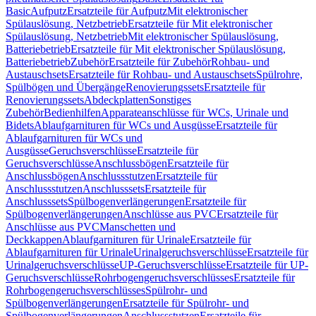
Basic
Aufputz
Ersatzteile für Aufputz
Mit elektronischer
Spülauslösung, Netzbetrieb
Ersatzteile für Mit elektronischer
Spülauslösung, Netzbetrieb
Mit elektronischer Spülauslösung,
Batteriebetrieb
Ersatzteile für Mit elektronischer Spülauslösung,
Batteriebetrieb
Zubehör
Ersatzteile für Zubehör
Rohbau- und
Austauschsets
Ersatzteile für Rohbau- und Austauschsets
Spülrohre,
Spülbögen und Übergänge
Renovierungssets
Ersatzteile für
Renovierungssets
Abdeckplatten
Sonstiges
Zubehör
Bedienhilfen
Apparateanschlüsse für WCs, Urinale und
Bidets
Ablaufgarnituren für WCs und Ausgüsse
Ersatzteile für
Ablaufgarnituren für WCs und
Ausgüsse
Geruchsverschlüsse
Ersatzteile für
Geruchsverschlüsse
Anschlussbögen
Ersatzteile für
Anschlussbögen
Anschlussstutzen
Ersatzteile für
Anschlussstutzen
Anschlusssets
Ersatzteile für
Anschlusssets
Spülbogenverlängerungen
Ersatzteile für
Spülbogenverlängerungen
Anschlüsse aus PVC
Ersatzteile für
Anschlüsse aus PVC
Manschetten und
Deckkappen
Ablaufgarnituren für Urinale
Ersatzteile für
Ablaufgarnituren für Urinale
Urinalgeruchsverschlüsse
Ersatzteile für
Urinalgeruchsverschlüsse
UP-Geruchsverschlüsse
Ersatzteile für UP-
Geruchsverschlüsse
Rohrbogengeruchsverschlüsses
Ersatzteile für
Rohrbogengeruchsverschlüsses
Spülrohr- und
Spülbogenverlängerungen
Ersatzteile für Spülrohr- und
Spülbogenverlängerungen
Anschlussstutzen
Ersatzteile für