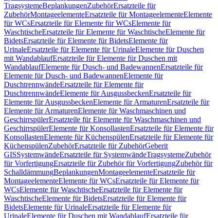
Tragsysteme
Beplankungen
Zubehör
Ersatzteile für
Zubehör
Montageelemente
Ersatzteile für Montageelemente
Elemente
für WCs
Ersatzteile für Elemente für WCs
Elemente für
Waschtische
Ersatzteile für Elemente für Waschtische
Elemente für
Bidets
Ersatzteile für Elemente für Bidets
Elemente für
Urinale
Ersatzteile für Elemente für Urinale
Elemente für Duschen
mit Wandablauf
Ersatzteile für Elemente für Duschen mit
Wandablauf
Elemente für Dusch- und Badewannen
Ersatzteile für
Elemente für Dusch- und Badewannen
Elemente für
Duschtrennwände
Ersatzteile für Elemente für
Duschtrennwände
Elemente für Ausgussbecken
Ersatzteile für
Elemente für Ausgussbecken
Elemente für Armaturen
Ersatzteile für
Elemente für Armaturen
Elemente für Waschmaschinen und
Geschirrspüler
Ersatzteile für Elemente für Waschmaschinen und
Geschirrspüler
Elemente für Konsollasten
Ersatzteile für Elemente für
Konsollasten
Elemente für Küchenspülen
Ersatzteile für Elemente für
Küchenspülen
Zubehör
Ersatzteile für Zubehör
Geberit
GIS
Systemwände
Ersatzteile für Systemwände
Tragsysteme
Zubehör
für Vorfertigung
Ersatzteile für Zubehör für Vorfertigung
Zubehör für
Schalldämmung
Beplankungen
Montageelemente
Ersatzteile für
Montageelemente
Elemente für WCs
Ersatzteile für Elemente für
WCs
Elemente für Waschtische
Ersatzteile für Elemente für
Waschtische
Elemente für Bidets
Ersatzteile für Elemente für
Bidets
Elemente für Urinale
Ersatzteile für Elemente für
Urinale
Elemente für Duschen mit Wandablauf
Ersatzteile für