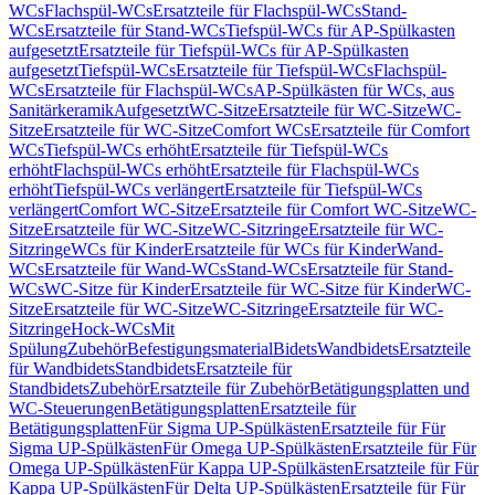
WCs
Flachspül-WCs
Ersatzteile für Flachspül-WCs
Stand-
WCs
Ersatzteile für Stand-WCs
Tiefspül-WCs für AP-Spülkasten
aufgesetzt
Ersatzteile für Tiefspül-WCs für AP-Spülkasten
aufgesetzt
Tiefspül-WCs
Ersatzteile für Tiefspül-WCs
Flachspül-
WCs
Ersatzteile für Flachspül-WCs
AP-Spülkästen für WCs, aus
Sanitärkeramik
Aufgesetzt
WC-Sitze
Ersatzteile für WC-Sitze
WC-
Sitze
Ersatzteile für WC-Sitze
Comfort WCs
Ersatzteile für Comfort
WCs
Tiefspül-WCs erhöht
Ersatzteile für Tiefspül-WCs
erhöht
Flachspül-WCs erhöht
Ersatzteile für Flachspül-WCs
erhöht
Tiefspül-WCs verlängert
Ersatzteile für Tiefspül-WCs
verlängert
Comfort WC-Sitze
Ersatzteile für Comfort WC-Sitze
WC-
Sitze
Ersatzteile für WC-Sitze
WC-Sitzringe
Ersatzteile für WC-
Sitzringe
WCs für Kinder
Ersatzteile für WCs für Kinder
Wand-
WCs
Ersatzteile für Wand-WCs
Stand-WCs
Ersatzteile für Stand-
WCs
WC-Sitze für Kinder
Ersatzteile für WC-Sitze für Kinder
WC-
Sitze
Ersatzteile für WC-Sitze
WC-Sitzringe
Ersatzteile für WC-
Sitzringe
Hock-WCs
Mit
Spülung
Zubehör
Befestigungsmaterial
Bidets
Wandbidets
Ersatzteile
für Wandbidets
Standbidets
Ersatzteile für
Standbidets
Zubehör
Ersatzteile für Zubehör
Betätigungsplatten und
WC-Steuerungen
Betätigungsplatten
Ersatzteile für
Betätigungsplatten
Für Sigma UP-Spülkästen
Ersatzteile für Für
Sigma UP-Spülkästen
Für Omega UP-Spülkästen
Ersatzteile für Für
Omega UP-Spülkästen
Für Kappa UP-Spülkästen
Ersatzteile für Für
Kappa UP-Spülkästen
Für Delta UP-Spülkästen
Ersatzteile für Für