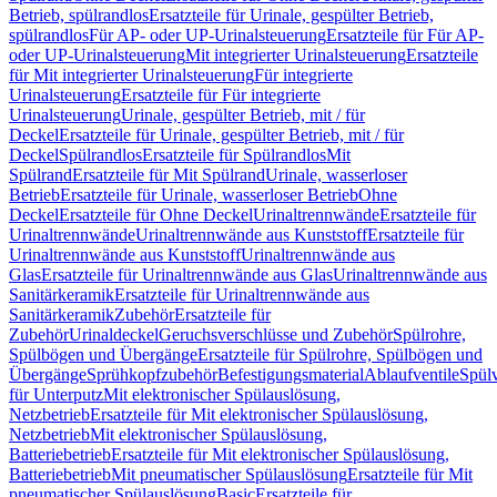
Betrieb, spülrandlos
Ersatzteile für Urinale, gespülter Betrieb,
spülrandlos
Für AP- oder UP-Urinalsteuerung
Ersatzteile für Für AP-
oder UP-Urinalsteuerung
Mit integrierter Urinalsteuerung
Ersatzteile
für Mit integrierter Urinalsteuerung
Für integrierte
Urinalsteuerung
Ersatzteile für Für integrierte
Urinalsteuerung
Urinale, gespülter Betrieb, mit / für
Deckel
Ersatzteile für Urinale, gespülter Betrieb, mit / für
Deckel
Spülrandlos
Ersatzteile für Spülrandlos
Mit
Spülrand
Ersatzteile für Mit Spülrand
Urinale, wasserloser
Betrieb
Ersatzteile für Urinale, wasserloser Betrieb
Ohne
Deckel
Ersatzteile für Ohne Deckel
Urinaltrennwände
Ersatzteile für
Urinaltrennwände
Urinaltrennwände aus Kunststoff
Ersatzteile für
Urinaltrennwände aus Kunststoff
Urinaltrennwände aus
Glas
Ersatzteile für Urinaltrennwände aus Glas
Urinaltrennwände aus
Sanitärkeramik
Ersatzteile für Urinaltrennwände aus
Sanitärkeramik
Zubehör
Ersatzteile für
Zubehör
Urinaldeckel
Geruchsverschlüsse und Zubehör
Spülrohre,
Spülbögen und Übergänge
Ersatzteile für Spülrohre, Spülbögen und
Übergänge
Sprühkopfzubehör
Befestigungsmaterial
Ablaufventile
Spülv
für Unterputz
Mit elektronischer Spülauslösung,
Netzbetrieb
Ersatzteile für Mit elektronischer Spülauslösung,
Netzbetrieb
Mit elektronischer Spülauslösung,
Batteriebetrieb
Ersatzteile für Mit elektronischer Spülauslösung,
Batteriebetrieb
Mit pneumatischer Spülauslösung
Ersatzteile für Mit
pneumatischer Spülauslösung
Basic
Ersatzteile für