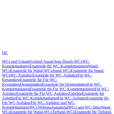
DE
WCs und Urinale
Geberit AquaClean Dusch-WCs
WC-
Komplettanlagen
Ersatzteile für WC-Komplettanlagen
Wand-
WCs
Ersatzteile für Wand-WCs
Stand-WCs
Ersatzteile für Stand-
WCs
WC-Aufsätze
Ersatzteile für WC-Aufsätze
Für WC-
Keramiken
Ersatzteile für Für WC-
Keramiken
Designplatten
Ersatzteile für Designplatten
Für WC-
Komplettanlagen
Ersatzteile für Für WC-Komplettanlagen
Für WC-
Aufsätze
Ersatzteile für Für WC-Aufsätze
Zubehör
Ersatzteile für
Zubehör
Für WC-Komplettanlagen
Für WC-Aufsätze
Ersatzteile für
Für WC-Aufsätze
Für WC-Aufsätze und WC-
Komplettanlagen
WCs
Verbrauchsmaterial
WCs und WC-Sitze
Wand-
WCs
Ersatzteile für Wand-WCs
Tiefspül-WCs
Ersatzteile für Tiefspül-