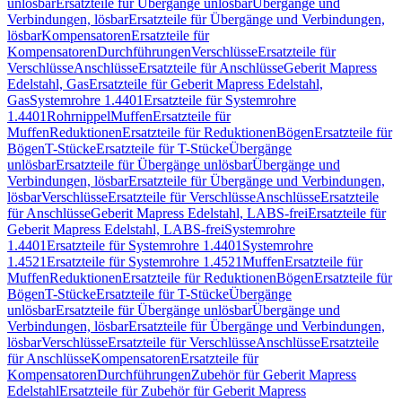
unlösbar
Ersatzteile für Übergänge unlösbar
Übergänge und
Verbindungen, lösbar
Ersatzteile für Übergänge und Verbindungen,
lösbar
Kompensatoren
Ersatzteile für
Kompensatoren
Durchführungen
Verschlüsse
Ersatzteile für
Verschlüsse
Anschlüsse
Ersatzteile für Anschlüsse
Geberit Mapress
Edelstahl, Gas
Ersatzteile für Geberit Mapress Edelstahl,
Gas
Systemrohre 1.4401
Ersatzteile für Systemrohre
1.4401
Rohrnippel
Muffen
Ersatzteile für
Muffen
Reduktionen
Ersatzteile für Reduktionen
Bögen
Ersatzteile für
Bögen
T-Stücke
Ersatzteile für T-Stücke
Übergänge
unlösbar
Ersatzteile für Übergänge unlösbar
Übergänge und
Verbindungen, lösbar
Ersatzteile für Übergänge und Verbindungen,
lösbar
Verschlüsse
Ersatzteile für Verschlüsse
Anschlüsse
Ersatzteile
für Anschlüsse
Geberit Mapress Edelstahl, LABS-frei
Ersatzteile für
Geberit Mapress Edelstahl, LABS-frei
Systemrohre
1.4401
Ersatzteile für Systemrohre 1.4401
Systemrohre
1.4521
Ersatzteile für Systemrohre 1.4521
Muffen
Ersatzteile für
Muffen
Reduktionen
Ersatzteile für Reduktionen
Bögen
Ersatzteile für
Bögen
T-Stücke
Ersatzteile für T-Stücke
Übergänge
unlösbar
Ersatzteile für Übergänge unlösbar
Übergänge und
Verbindungen, lösbar
Ersatzteile für Übergänge und Verbindungen,
lösbar
Verschlüsse
Ersatzteile für Verschlüsse
Anschlüsse
Ersatzteile
für Anschlüsse
Kompensatoren
Ersatzteile für
Kompensatoren
Durchführungen
Zubehör für Geberit Mapress
Edelstahl
Ersatzteile für Zubehör für Geberit Mapress