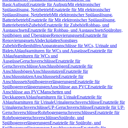
Basic
Aufputz
Ersatzteile für Aufputz
Mit elektronischer
Spülauslösung, Netzbetrieb
Ersatzteile für Mit elektronischer
Spülauslösung, Netzbetrieb
Mit elektronischer Spülauslösung,
Batteriebetrieb
Ersatzteile für Mit elektronischer Spülauslösung,
Batteriebetrieb
Zubehör
Ersatzteile für Zubehör
Rohbau- und
Austauschsets
Ersatzteile für Rohbau- und Austauschsets
Spülrohre,
Spülbögen und Übergänge
Renovierungssets
Ersatzteile für
Renovierungssets
Abdeckplatten
Sonstiges
Zubehör
Bedienhilfen
Apparateanschlüsse für WCs, Urinale und
Bidets
Ablaufgarnituren für WCs und Ausgüsse
Ersatzteile für
Ablaufgarnituren für WCs und
Ausgüsse
Geruchsverschlüsse
Ersatzteile für
Geruchsverschlüsse
Anschlussbögen
Ersatzteile für
Anschlussbögen
Anschlussstutzen
Ersatzteile für
Anschlussstutzen
Anschlusssets
Ersatzteile für
Anschlusssets
Spülbogenverlängerungen
Ersatzteile für
Spülbogenverlängerungen
Anschlüsse aus PVC
Ersatzteile für
Anschlüsse aus PVC
Manschetten und
Deckkappen
Ablaufgarnituren für Urinale
Ersatzteile für
Ablaufgarnituren für Urinale
Urinalgeruchsverschlüsse
Ersatzteile für
Urinalgeruchsverschlüsse
UP-Geruchsverschlüsse
Ersatzteile für UP-
Geruchsverschlüsse
Rohrbogengeruchsverschlüsses
Ersatzteile für
Rohrbogengeruchsverschlüsses
Spülrohr- und
Spülbogenverlängerungen
Ersatzteile für Spülrohr- und
Spülbogenverlängerungen
Anschlussstutzen
Ersatzteile für