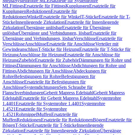
Mepla
Systemrohre ML
Ersatzteile für Systemrohre
ML
Fittings
Ersatzteile für Fittings
Kupplungen
Ersatzteile für
Kupplungen
Reduktionen
Ersatzteile für
Reduktionen
Winkel
Ersatzteile für Winkel
T-Stücke
Ersatzteile für T-
Stücke
Innenliegende Zirkulation
Ersatzteile für Innenliegende
Zirkulation
Übergänge unlösbar
Ersatzteile für Übergänge
unlösbar
Übergänge und Verbindungen, lösbar
Ersatzteile für
Übergänge und Verbindungen, lösbar
Verschlüsse
Ersatzteile für
Verschlüsse
Anschlüsse
Ersatzteile für Anschlüsse
Verteiler mit
Gewindeanschluss
T-Stücke für Heizung
Ersatzteile für T-Stücke für
Heizung
Anschlüsse für Heizung
Ersatzteile für Anschlüsse für
Heizung
Zubehör
Ersatzteile für Zubehör
Dämmungen für Rohre und
Fittings
Dämmungen für Anschlüsse
Abdichtungen für Rohre und
Fittings
Abdichtungen für Anschlüsse
Abdeckungen für
Rohre
Befestigungen für Rohre
Befestigungen für
Anschlüsse
Ersatzteile für Befestigungen für
Anschlüsse
Systemdichtungen
Sets Schraube für
Flanschverbindungen
Geberit Mapress Edelstahl
Geberit Mapress
Edelstahl
Ersatzteile für Geberit Mapress Edelstahl
Systemrohre
1.4401
Ersatzteile für Systemrohre 1.4401
Systemrohre
1.4521
Ersatzteile für Systemrohre
1.4521
Rohrnippel
Muffen
Ersatzteile für
Muffen
Reduktionen
Ersatzteile für Reduktionen
Bögen
Ersatzteile für
Bögen
T-Stücke
Ersatzteile für T-Stücke
Innenliegende
Zirkulation
Ersatzteile für Innenliegende Zirkulation
Übergänge