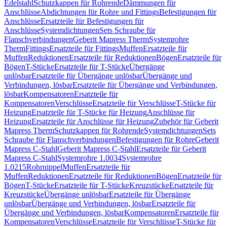
Edelstahl
Schutzkappen für Rohrende
Dämmungen für
Anschlüsse
Abdichtungen für Rohre und Fittings
Befestigungen für
Anschlüsse
Ersatzteile für Befestigungen für
Anschlüsse
Systemdichtungen
Sets Schraube für
Flanschverbindungen
Geberit Mapress Therm
Systemrohre
Therm
Fittings
Ersatzteile für Fittings
Muffen
Ersatzteile für
Muffen
Reduktionen
Ersatzteile für Reduktionen
Bögen
Ersatzteile für
Bögen
T-Stücke
Ersatzteile für T-Stücke
Übergänge
unlösbar
Ersatzteile für Übergänge unlösbar
Übergänge und
Verbindungen, lösbar
Ersatzteile für Übergänge und Verbindungen,
lösbar
Kompensatoren
Ersatzteile für
Kompensatoren
Verschlüsse
Ersatzteile für Verschlüsse
T-Stücke für
Heizung
Ersatzteile für T-Stücke für Heizung
Anschlüsse für
Heizung
Ersatzteile für Anschlüsse für Heizung
Zubehör für Geberit
Mapress Therm
Schutzkappen für Rohrende
Systemdichtungen
Sets
Schraube für Flanschverbindungen
Befestigungen für Rohre
Geberit
Mapress C-Stahl
Geberit Mapress C-Stahl
Ersatzteile für Geberit
Mapress C-Stahl
Systemrohre 1.0034
Systemrohre
1.0215
Rohrnippel
Muffen
Ersatzteile für
Muffen
Reduktionen
Ersatzteile für Reduktionen
Bögen
Ersatzteile für
Bögen
T-Stücke
Ersatzteile für T-Stücke
Kreuzstücke
Ersatzteile für
Kreuzstücke
Übergänge unlösbar
Ersatzteile für Übergänge
unlösbar
Übergänge und Verbindungen, lösbar
Ersatzteile für
Übergänge und Verbindungen, lösbar
Kompensatoren
Ersatzteile für
Kompensatoren
Verschlüsse
Ersatzteile für Verschlüsse
T-Stücke für