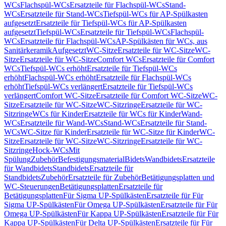
WCs
Flachspül-WCs
Ersatzteile für Flachspül-WCs
Stand-
WCs
Ersatzteile für Stand-WCs
Tiefspül-WCs für AP-Spülkasten
aufgesetzt
Ersatzteile für Tiefspül-WCs für AP-Spülkasten
aufgesetzt
Tiefspül-WCs
Ersatzteile für Tiefspül-WCs
Flachspül-
WCs
Ersatzteile für Flachspül-WCs
AP-Spülkästen für WCs, aus
Sanitärkeramik
Aufgesetzt
WC-Sitze
Ersatzteile für WC-Sitze
WC-
Sitze
Ersatzteile für WC-Sitze
Comfort WCs
Ersatzteile für Comfort
WCs
Tiefspül-WCs erhöht
Ersatzteile für Tiefspül-WCs
erhöht
Flachspül-WCs erhöht
Ersatzteile für Flachspül-WCs
erhöht
Tiefspül-WCs verlängert
Ersatzteile für Tiefspül-WCs
verlängert
Comfort WC-Sitze
Ersatzteile für Comfort WC-Sitze
WC-
Sitze
Ersatzteile für WC-Sitze
WC-Sitzringe
Ersatzteile für WC-
Sitzringe
WCs für Kinder
Ersatzteile für WCs für Kinder
Wand-
WCs
Ersatzteile für Wand-WCs
Stand-WCs
Ersatzteile für Stand-
WCs
WC-Sitze für Kinder
Ersatzteile für WC-Sitze für Kinder
WC-
Sitze
Ersatzteile für WC-Sitze
WC-Sitzringe
Ersatzteile für WC-
Sitzringe
Hock-WCs
Mit
Spülung
Zubehör
Befestigungsmaterial
Bidets
Wandbidets
Ersatzteile
für Wandbidets
Standbidets
Ersatzteile für
Standbidets
Zubehör
Ersatzteile für Zubehör
Betätigungsplatten und
WC-Steuerungen
Betätigungsplatten
Ersatzteile für
Betätigungsplatten
Für Sigma UP-Spülkästen
Ersatzteile für Für
Sigma UP-Spülkästen
Für Omega UP-Spülkästen
Ersatzteile für Für
Omega UP-Spülkästen
Für Kappa UP-Spülkästen
Ersatzteile für Für
Kappa UP-Spülkästen
Für Delta UP-Spülkästen
Ersatzteile für Für