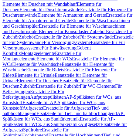
Elemente für Duschen mit Wandablauf
Elemente für
Duschen
Elemente für Duschtrennwände
Ersatzteile für Elemente für
Duschtrennwände
Elemente für Armaturen und Geräte
Ersatzteile für
Elemente für Armaturen und Geräte
Elemente für Waschmaschinen
und Geschirrspüler
Ersatzteile für Elemente für Waschmaschinen
und Geschirrspüler
Elemente für Konsollasten
Zubehör
Ersatzteile für
Zubehör
Zubehör
Ersatzteile für Zubehör
Für Systemwände
Ersatzteile
für Für Systemwände
Für Versorgungssysteme
Ersatzteile für Für
Versorgungssysteme
Für Entwässerung
Geberit
Kombifix
Montageelemente
Ersatzteile für
Montageelemente
Elemente für WCs
Ersatzteile für Elemente für
WCs
Elemente für Waschtische
Ersatzteile für Elemente für
Waschtische
Elemente für Bidets
Ersatzteile für Elemente für
Bidets
Elemente für Urinale
Ersatzteile für Elemente für
Urinale
Elemente für Duschen
Ersatzteile für Elemente für
Duschen
Zubehör
Ersatzteile für Zubehör
Für WC-Elemente
Für
Befestigungen
Ersatzteile für Für
Befestigungen
Aufputzspülkästen
AP-Spülkästen für WCs, aus
Kunststoff
Ersatzteile für AP-Spülkästen für WCs, aus
Kunststoff
Aufgesetzt
Ersatzteile für Aufgesetzt
Tief- und
halbhochhängend
Ersatzteile für Tief- und halbhochhängend
AP-
Spülkästen für WCs, aus Sanitärkeramik
Ersatzteile für AP-
Spülkästen für WCs, aus Sanitärkeramik
Aufgesetzt
Ersatzteile für
Aufgesetzt
Spülrohre
Ersatzteile für
Spülrohre
Hochhängend
Ersatzteile für Hochhängend
Tief- und