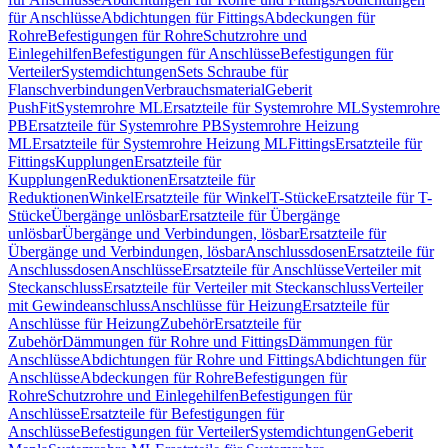
für Anschlüsse
Abdichtungen für Fittings
Abdeckungen für
Rohre
Befestigungen für Rohre
Schutzrohre und
Einlegehilfen
Befestigungen für Anschlüsse
Befestigungen für
Verteiler
Systemdichtungen
Sets Schraube für
Flanschverbindungen
Verbrauchsmaterial
Geberit
PushFit
Systemrohre ML
Ersatzteile für Systemrohre ML
Systemrohre
PB
Ersatzteile für Systemrohre PB
Systemrohre Heizung
ML
Ersatzteile für Systemrohre Heizung ML
Fittings
Ersatzteile für
Fittings
Kupplungen
Ersatzteile für
Kupplungen
Reduktionen
Ersatzteile für
Reduktionen
Winkel
Ersatzteile für Winkel
T-Stücke
Ersatzteile für T-
Stücke
Übergänge unlösbar
Ersatzteile für Übergänge
unlösbar
Übergänge und Verbindungen, lösbar
Ersatzteile für
Übergänge und Verbindungen, lösbar
Anschlussdosen
Ersatzteile für
Anschlussdosen
Anschlüsse
Ersatzteile für Anschlüsse
Verteiler mit
Steckanschluss
Ersatzteile für Verteiler mit Steckanschluss
Verteiler
mit Gewindeanschluss
Anschlüsse für Heizung
Ersatzteile für
Anschlüsse für Heizung
Zubehör
Ersatzteile für
Zubehör
Dämmungen für Rohre und Fittings
Dämmungen für
Anschlüsse
Abdichtungen für Rohre und Fittings
Abdichtungen für
Anschlüsse
Abdeckungen für Rohre
Befestigungen für
Rohre
Schutzrohre und Einlegehilfen
Befestigungen für
Anschlüsse
Ersatzteile für Befestigungen für
Anschlüsse
Befestigungen für Verteiler
Systemdichtungen
Geberit