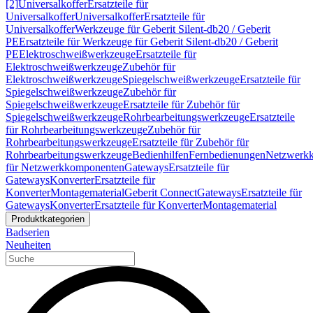
[2]
Universalkoffer
Ersatzteile für
Universalkoffer
Universalkoffer
Ersatzteile für
Universalkoffer
Werkzeuge für Geberit Silent-db20 / Geberit
PE
Ersatzteile für Werkzeuge für Geberit Silent-db20 / Geberit
PE
Elektroschweißwerkzeuge
Ersatzteile für
Elektroschweißwerkzeuge
Zubehör für
Elektroschweißwerkzeuge
Spiegelschweißwerkzeuge
Ersatzteile für
Spiegelschweißwerkzeuge
Zubehör für
Spiegelschweißwerkzeuge
Ersatzteile für Zubehör für
Spiegelschweißwerkzeuge
Rohrbearbeitungswerkzeuge
Ersatzteile
für Rohrbearbeitungswerkzeuge
Zubehör für
Rohrbearbeitungswerkzeuge
Ersatzteile für Zubehör für
Rohrbearbeitungswerkzeuge
Bedienhilfen
Fernbedienungen
Netzwerk
für Netzwerkkomponenten
Gateways
Ersatzteile für
Gateways
Konverter
Ersatzteile für
Konverter
Montagematerial
Geberit Connect
Gateways
Ersatzteile für
Gateways
Konverter
Ersatzteile für Konverter
Montagematerial
Produktkategorien
Badserien
Neuheiten