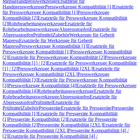
Mepla
Handpresswerkzeuge
Ersatzteile für
Handpresswerkzeuge
Presswerkzeuge Kompatibilität [1]
Ersatzteile
für Presswerkzeuge Kompatibilität [1]
Presswerkzeuge
Kompatibilität [2]
Ersatzteile für Presswerkzeuge Kompatibilität
[2]
Rohrbearbeitungswerkzeuge
Ersatzteile für
Rohrbearbeitungswerkzeuge
Abpressstopfen
Ersatzteile für
Abpressstopfen
Prüfmittel
Zubehör
Werkzeuge für Geberit
Mapress
Ersatzteile für Werkzeuge für Geberit
Mapress
Presswerkzeuge Kompatibilität [1]
Ersatzteile für
Presswerkzeuge Kompatibilität [1]
Presswerkzeuge Kompatibilität
[2]
Ersatzteile für Presswerkzeuge Kompatibilität [2]
Presswerkzeuge
Kompatibilität [1] / [2]
Ersatzteile für Presswerkzeuge Kompatibilität
[1] / [2]
Presswerkzeuge Kompatibilität [2XL]
Ersatzteile für
Presswerkzeuge Kompatibilität [2XL]
Presswerkzeuge
Kompatibilität [3]
Ersatzteile für Presswerkzeuge Kompatibilität
[3]
Presswerkzeuge Kompatibilität [4]
Ersatzteile für Presswerkzeuge
Kompatibilität [4]
Rohrbearbeitungswerkzeuge
Ersatzteile für
Rohrbearbeitungswerkzeuge
Abpressstopfen
Ersatzteile für
Abpressstopfen
Prüfmittel
Ersatzteile für
Prüfmittel
Zubehör
Pressgeräte
Ersatzteile für Pressgeräte
Pressgeräte
Kompatibilität [1]
Ersatzteile für Pressgeräte Kompatibilität
[1]
Pressgeräte Kompatibilität [2]
Ersatzteile für Pressgeräte
Kompatibilität [2]
Pressgeräte Kompatibilität [2XL]
Ersatzteile für
Pressgeräte Kompatibilität [2XL]
Pressgeräte Kompatibilität [4] /
[2]
Ersatzteile für Pressgeräte Kompatibilität [4] /