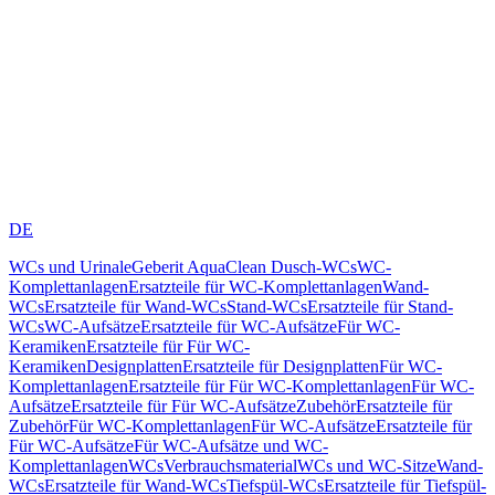
DE
WCs und Urinale
Geberit AquaClean Dusch-WCs
WC-
Komplettanlagen
Ersatzteile für WC-Komplettanlagen
Wand-
WCs
Ersatzteile für Wand-WCs
Stand-WCs
Ersatzteile für Stand-
WCs
WC-Aufsätze
Ersatzteile für WC-Aufsätze
Für WC-
Keramiken
Ersatzteile für Für WC-
Keramiken
Designplatten
Ersatzteile für Designplatten
Für WC-
Komplettanlagen
Ersatzteile für Für WC-Komplettanlagen
Für WC-
Aufsätze
Ersatzteile für Für WC-Aufsätze
Zubehör
Ersatzteile für
Zubehör
Für WC-Komplettanlagen
Für WC-Aufsätze
Ersatzteile für
Für WC-Aufsätze
Für WC-Aufsätze und WC-
Komplettanlagen
WCs
Verbrauchsmaterial
WCs und WC-Sitze
Wand-
WCs
Ersatzteile für Wand-WCs
Tiefspül-WCs
Ersatzteile für Tiefspül-