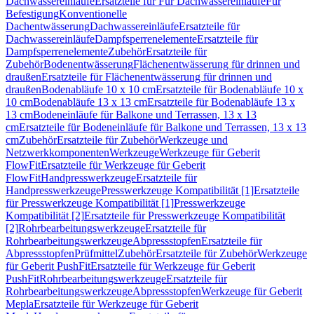
Dachwassereinläufe
Ersatzteile für Für Dachwassereinläufe
Für
Befestigung
Konventionelle
Dachentwässerung
Dachwassereinläufe
Ersatzteile für
Dachwassereinläufe
Dampfsperrenelemente
Ersatzteile für
Dampfsperrenelemente
Zubehör
Ersatzteile für
Zubehör
Bodenentwässerung
Flächenentwässerung für drinnen und
draußen
Ersatzteile für Flächenentwässerung für drinnen und
draußen
Bodenabläufe 10 x 10 cm
Ersatzteile für Bodenabläufe 10 x
10 cm
Bodenabläufe 13 x 13 cm
Ersatzteile für Bodenabläufe 13 x
13 cm
Bodeneinläufe für Balkone und Terrassen, 13 x 13
cm
Ersatzteile für Bodeneinläufe für Balkone und Terrassen, 13 x 13
cm
Zubehör
Ersatzteile für Zubehör
Werkzeuge und
Netzwerkkomponenten
Werkzeuge
Werkzeuge für Geberit
FlowFit
Ersatzteile für Werkzeuge für Geberit
FlowFit
Handpresswerkzeuge
Ersatzteile für
Handpresswerkzeuge
Presswerkzeuge Kompatibilität [1]
Ersatzteile
für Presswerkzeuge Kompatibilität [1]
Presswerkzeuge
Kompatibilität [2]
Ersatzteile für Presswerkzeuge Kompatibilität
[2]
Rohrbearbeitungswerkzeuge
Ersatzteile für
Rohrbearbeitungswerkzeuge
Abpressstopfen
Ersatzteile für
Abpressstopfen
Prüfmittel
Zubehör
Ersatzteile für Zubehör
Werkzeuge
für Geberit PushFit
Ersatzteile für Werkzeuge für Geberit
PushFit
Rohrbearbeitungswerkzeuge
Ersatzteile für
Rohrbearbeitungswerkzeuge
Abpressstopfen
Werkzeuge für Geberit
Mepla
Ersatzteile für Werkzeuge für Geberit