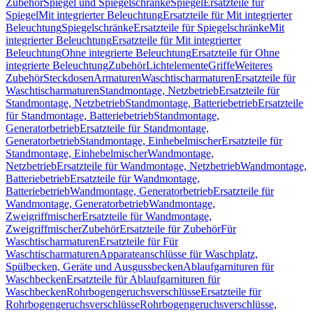
Zubehör
Spiegel und Spiegelschränke
Spiegel
Ersatzteile für
Spiegel
Mit integrierter Beleuchtung
Ersatzteile für Mit integrierter
Beleuchtung
Spiegelschränke
Ersatzteile für Spiegelschränke
Mit
integrierter Beleuchtung
Ersatzteile für Mit integrierter
Beleuchtung
Ohne integrierte Beleuchtung
Ersatzteile für Ohne
integrierte Beleuchtung
Zubehör
Lichtelemente
Griffe
Weiteres
Zubehör
Steckdosen
Armaturen
Waschtischarmaturen
Ersatzteile für
Waschtischarmaturen
Standmontage, Netzbetrieb
Ersatzteile für
Standmontage, Netzbetrieb
Standmontage, Batteriebetrieb
Ersatzteile
für Standmontage, Batteriebetrieb
Standmontage,
Generatorbetrieb
Ersatzteile für Standmontage,
Generatorbetrieb
Standmontage, Einhebelmischer
Ersatzteile für
Standmontage, Einhebelmischer
Wandmontage,
Netzbetrieb
Ersatzteile für Wandmontage, Netzbetrieb
Wandmontage,
Batteriebetrieb
Ersatzteile für Wandmontage,
Batteriebetrieb
Wandmontage, Generatorbetrieb
Ersatzteile für
Wandmontage, Generatorbetrieb
Wandmontage,
Zweigriffmischer
Ersatzteile für Wandmontage,
Zweigriffmischer
Zubehör
Ersatzteile für Zubehör
Für
Waschtischarmaturen
Ersatzteile für Für
Waschtischarmaturen
Apparateanschlüsse für Waschplatz,
Spülbecken, Geräte und Ausgussbecken
Ablaufgarnituren für
Waschbecken
Ersatzteile für Ablaufgarnituren für
Waschbecken
Rohrbogengeruchsverschlüsse
Ersatzteile für
Rohrbogengeruchsverschlüsse
Rohrbogengeruchsverschlüsse,