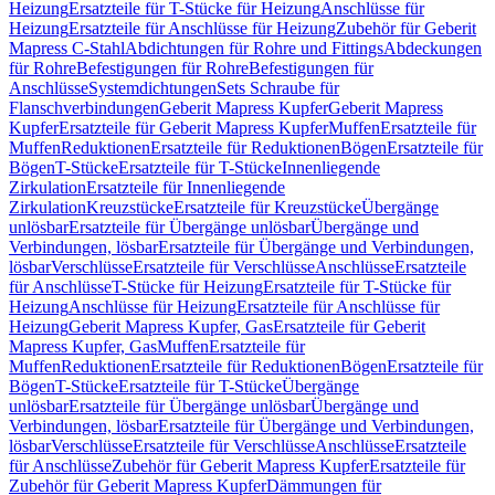
Heizung
Ersatzteile für T-Stücke für Heizung
Anschlüsse für
Heizung
Ersatzteile für Anschlüsse für Heizung
Zubehör für Geberit
Mapress C-Stahl
Abdichtungen für Rohre und Fittings
Abdeckungen
für Rohre
Befestigungen für Rohre
Befestigungen für
Anschlüsse
Systemdichtungen
Sets Schraube für
Flanschverbindungen
Geberit Mapress Kupfer
Geberit Mapress
Kupfer
Ersatzteile für Geberit Mapress Kupfer
Muffen
Ersatzteile für
Muffen
Reduktionen
Ersatzteile für Reduktionen
Bögen
Ersatzteile für
Bögen
T-Stücke
Ersatzteile für T-Stücke
Innenliegende
Zirkulation
Ersatzteile für Innenliegende
Zirkulation
Kreuzstücke
Ersatzteile für Kreuzstücke
Übergänge
unlösbar
Ersatzteile für Übergänge unlösbar
Übergänge und
Verbindungen, lösbar
Ersatzteile für Übergänge und Verbindungen,
lösbar
Verschlüsse
Ersatzteile für Verschlüsse
Anschlüsse
Ersatzteile
für Anschlüsse
T-Stücke für Heizung
Ersatzteile für T-Stücke für
Heizung
Anschlüsse für Heizung
Ersatzteile für Anschlüsse für
Heizung
Geberit Mapress Kupfer, Gas
Ersatzteile für Geberit
Mapress Kupfer, Gas
Muffen
Ersatzteile für
Muffen
Reduktionen
Ersatzteile für Reduktionen
Bögen
Ersatzteile für
Bögen
T-Stücke
Ersatzteile für T-Stücke
Übergänge
unlösbar
Ersatzteile für Übergänge unlösbar
Übergänge und
Verbindungen, lösbar
Ersatzteile für Übergänge und Verbindungen,
lösbar
Verschlüsse
Ersatzteile für Verschlüsse
Anschlüsse
Ersatzteile
für Anschlüsse
Zubehör für Geberit Mapress Kupfer
Ersatzteile für
Zubehör für Geberit Mapress Kupfer
Dämmungen für