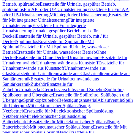
Betrieb, spülrandlos
Ersatzteile für Urinale, gespülter Betrieb,
spülrandlos
Für AP- oder UP-Urinalsteuerung
Ersatzteile für Für AP-
oder UP-Urinalsteuerung
Mit integrierter Urinalsteuerung
Ersatzteile
für Mit integrierter Urinalsteuerung
Für integrierte
Urinalsteuerung
Ersatzteile für Für integrierte
Urinalsteuerung
Urinale, gespülter Betrieb, mit / für
Deckel
Ersatzteile für Urinale, gespülter Betrieb, mit / für
Deckel
Spülrandlos
Ersatzteile für Spülrandlos
Mit
Spülrand
Ersatzteile für Mit Spülrand
Urinale, wasserloser
Betrieb
Ersatzteile für Urinale, wasserloser Betrieb
Ohne
Deckel
Ersatzteile für Ohne Deckel
Urinaltrennwände
Ersatzteile für
Urinaltrennwände
Urinaltrennwände aus Kunststoff
Ersatzteile für
Urinaltrennwände aus Kunststoff
Urinaltrennwände aus
Glas
Ersatzteile für Urinaltrennwände aus Glas
Urinaltrennwände aus
Sanitärkeramik
Ersatzteile für Urinaltrennwände aus
Sanitärkeramik
Zubehör
Ersatzteile für
Zubehör
Urinaldeckel
Geruchsverschlüsse und Zubehör
Spülrohre,
Spülbögen und Übergänge
Ersatzteile für Spülrohre, Spülbögen und
Übergänge
Sprühkopfzubehör
Befestigungsmaterial
Ablaufventile
Spülv
für Unterputz
Mit elektronischer Spülauslösung,
Netzbetrieb
Ersatzteile für Mit elektronischer Spülauslösung,
Netzbetrieb
Mit elektronischer Spülauslösung,
Batteriebetrieb
Ersatzteile für Mit elektronischer Spülauslösung,
Batteriebetrieb
Mit pneumatischer Spülauslösung
Ersatzteile für Mit
pneumatischer Spülauslösung
Basic
Ersatzteile für