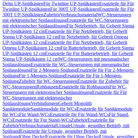
Delta UP-Spülkästen
Für Twinline UP-Spülkästen
Ersatzteile für Für
Twinline UP-Spülkästen
Für 300T UP-Spülkästen
Ersatzteile für Für
300T UP-Spülkästen
Zubehör
Verbrauchsmaterial
WC-Steuerungen
mit elektronischer Spülauslösung
Ersatzteile für WC-Steuerungen
mit elektronischer Spülauslösung
Für Netzbetrieb, für Geberit Sigma
UP-Spülkästen 12 cm
Ersatzteile für Für Netzbetrieb, für Geberit
Sigma UP-Spülkästen 12 cm
Für Netzbetrieb, für Geberit Omega
UP-Spülkästen 12 cm
Ersatzteile für Für Netzbetrieb, für Geberit
Omega UP-Spülkästen 12 cm
Für Batteriebetrieb, für Geberit Sigma
UP-Spülkästen 12 cm
Ersatzteile für Für Batteriebetrieb, für Geberit
Sigma UP-Spülkästen 12 cm
WC-Steuerungen mit pneumatischer
Spülauslösung
Ersatzteile für WC-Steuerungen mit pneumatischer
Spülauslösung
Für 2-Mengen-Spülung
Ersatzteile für Für 2-Mengen-
Spülung
Für 1-Mengen-Spülung
Ersatzteile für Für 1-Mengen-
Spülung
Zubehör für WC-Steuerungen
Ersatzteile für Zubehör für
WC-Steuerungen
Rohbausets
Ersatzteile für Rohbausets
Für WC-
Steuerungen mit elektronischer Spülauslösung
Ersatzteile für Für
WC-Steuerungen mit elektronischer
Spülauslösung
Verbindungen
Geberit Monolith
Sanitärmodule
Sanitärmodule für WCs
Ersatzteile für Sanitärmodule
für WCs
Für Wand-WCs
Ersatzteile für Für Wand-WCs
Für Stand-
WCs
Ersatzteile für Für Stand-WCs
Zubehör
Ersatzteile für
Zubehör
Verbrauchsmaterial
Urinale
Urinale, gespülter Betrieb, mit
Spülrand
Ersatzteile für Urinale, gespülter Betrieb, mit
Spülrand
Ohne Deckel
Ersatzteile für Ohne Deckel
Urinale, gespülter