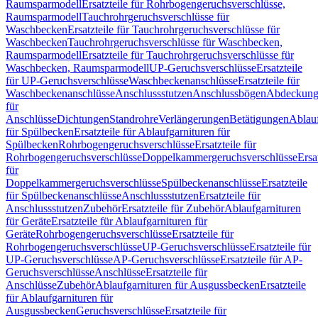
Raumsparmodell
Ersatzteile für Rohrbogengeruchsverschlüsse,
Raumsparmodell
Tauchrohrgeruchsverschlüsse für
Waschbecken
Ersatzteile für Tauchrohrgeruchsverschlüsse für
Waschbecken
Tauchrohrgeruchsverschlüsse für Waschbecken,
Raumsparmodell
Ersatzteile für Tauchrohrgeruchsverschlüsse für
Waschbecken, Raumsparmodell
UP-Geruchsverschlüsse
Ersatzteile
für UP-Geruchsverschlüsse
Waschbeckenanschlüsse
Ersatzteile für
Waschbeckenanschlüsse
Anschlussstutzen
Anschlussbögen
Abdeckung
für
Anschlüsse
Dichtungen
Standrohre
Verlängerungen
Betätigungen
Ablauf
für Spülbecken
Ersatzteile für Ablaufgarnituren für
Spülbecken
Rohrbogengeruchsverschlüsse
Ersatzteile für
Rohrbogengeruchsverschlüsse
Doppelkammergeruchsverschlüsse
Ersa
für
Doppelkammergeruchsverschlüsse
Spülbeckenanschlüsse
Ersatzteile
für Spülbeckenanschlüsse
Anschlussstutzen
Ersatzteile für
Anschlussstutzen
Zubehör
Ersatzteile für Zubehör
Ablaufgarnituren
für Geräte
Ersatzteile für Ablaufgarnituren für
Geräte
Rohrbogengeruchsverschlüsse
Ersatzteile für
Rohrbogengeruchsverschlüsse
UP-Geruchsverschlüsse
Ersatzteile für
UP-Geruchsverschlüsse
AP-Geruchsverschlüsse
Ersatzteile für AP-
Geruchsverschlüsse
Anschlüsse
Ersatzteile für
Anschlüsse
Zubehör
Ablaufgarnituren für Ausgussbecken
Ersatzteile
für Ablaufgarnituren für
Ausgussbecken
Geruchsverschlüsse
Ersatzteile für