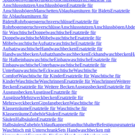
Anschlussstutzen
Anschlussbögen
Ersatzteile für
Anschlussbögen
Manschetten
Ablaufgarnituren für Bidets
Ersatzteile
für Ablaufgarnituren für
Bidets
Rohrbogengeruchsverschlüsse
Ersatzteile für
Rohrbogengeruchsverschlüsse
Anschlussstutzen
Anschlussbögen
Abde
für Waschtische
Doppelwaschtische
Ersatzteile für
Doppelwaschtische
Möbelwaschtische
Ersatzteile für
Möbelwaschtische
Aufsatzwaschtische
Ersatzteile für
Aufsatzwaschtische
Handwaschbecken
Ersatzteile für
Handwaschbecken
Aufsatzhandwaschbecken
Eckhandwaschbecken
H
für Halbeinbauwaschtische
Einbauwaschtische
Ersatzteile für
Einbauwaschtische
Unterbauwaschtische
Ersatzteile für
Unterbauwaschtische
Eckwaschtische
Waschtische
Comfort
Waschtische für Kinder
Ersatzteile für Waschtische für
Kinder
Waschtische
Waschrinnen
Ersatzteile für Waschrinnen
Weitere
Becken
Ersatzteile für Weitere Becken
Ausgussbecken
Ersatzteile für
Ausgussbecken
Ausgüsse
Ersatzteile für
Ausgüsse
Mehrzweckbecken
Ersatzteile für
Mehrzweckbecken
Gipsfangbecken
Waschtische für
Klassenräume
Ersatzteile für Waschtische für
Klassenräume
Zubehör
Säulen
Ersatzteile für
Säulen
Halbsäulen
Ersatzteile für
Halbsäulen
Zubehör
Ablaufkappen
Handtuchhalter
Befestigungsmateria
Waschtisch mit Unterschrank
Sets Handwaschbecken mit