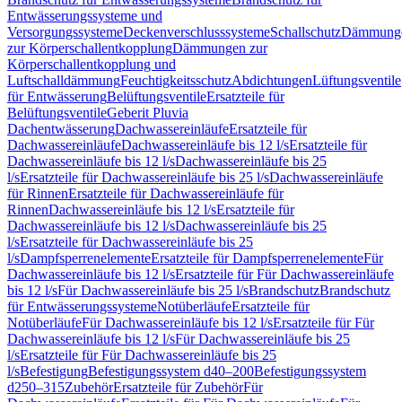
Entwässerungssysteme und
Versorgungssysteme
Deckenverschlusssysteme
Schallschutz
Dämmung
zur Körperschallentkopplung
Dämmungen zur
Körperschallentkopplung und
Luftschalldämmung
Feuchtigkeitsschutz
Abdichtungen
Lüftungsventile
für Entwässerung
Belüftungsventile
Ersatzteile für
Belüftungsventile
Geberit Pluvia
Dachentwässerung
Dachwassereinläufe
Ersatzteile für
Dachwassereinläufe
Dachwassereinläufe bis 12 l/s
Ersatzteile für
Dachwassereinläufe bis 12 l/s
Dachwassereinläufe bis 25
l/s
Ersatzteile für Dachwassereinläufe bis 25 l/s
Dachwassereinläufe
für Rinnen
Ersatzteile für Dachwassereinläufe für
Rinnen
Dachwassereinläufe bis 12 l/s
Ersatzteile für
Dachwassereinläufe bis 12 l/s
Dachwassereinläufe bis 25
l/s
Ersatzteile für Dachwassereinläufe bis 25
l/s
Dampfsperrenelemente
Ersatzteile für Dampfsperrenelemente
Für
Dachwassereinläufe bis 12 l/s
Ersatzteile für Für Dachwassereinläufe
bis 12 l/s
Für Dachwassereinläufe bis 25 l/s
Brandschutz
Brandschutz
für Entwässerungssysteme
Notüberläufe
Ersatzteile für
Notüberläufe
Für Dachwassereinläufe bis 12 l/s
Ersatzteile für Für
Dachwassereinläufe bis 12 l/s
Für Dachwassereinläufe bis 25
l/s
Ersatzteile für Für Dachwassereinläufe bis 25
l/s
Befestigung
Befestigungssystem d40–200
Befestigungssystem
d250–315
Zubehör
Ersatzteile für Zubehör
Für