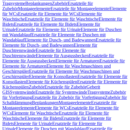
Tragsysteme
Beplankungen
Zubehör
Ersatzteile für
Zubehör
Montageelemente
Ersatzteile für Montageelemente
Elemente
für WCs
Ersatzteile für Elemente für WCs
Elemente für
Waschtische
Ersatzteile für Elemente für Waschtische
Elemente für
Bidets
Ersatzteile für Elemente für Bidets
Elemente für
Urinale
Ersatzteile für Elemente für Urinale
Elemente für Duschen
mit Wandablauf
Ersatzteile für Elemente für Duschen mit
Wandablauf
Elemente für Dusch- und Badewannen
Ersatzteile für
Elemente für Dusch- und Badewannen
Elemente für
Duschtrennwände
Ersatzteile für Elemente für
Duschtrennwände
Elemente für Ausgussbecken
Ersatzteile für
Elemente für Ausgussbecken
Elemente für Armaturen
Ersatzteile für
Elemente für Armaturen
Elemente für Waschmaschinen und
Geschirrspüler
Ersatzteile für Elemente für Waschmaschinen und
Geschirrspüler
Elemente für Konsollasten
Ersatzteile für Elemente für
Konsollasten
Elemente für Küchenspülen
Ersatzteile für Elemente für
Küchenspülen
Zubehör
Ersatzteile für Zubehör
Geberit
GIS
Systemwände
Ersatzteile für Systemwände
Tragsysteme
Zubehör
für Vorfertigung
Ersatzteile für Zubehör für Vorfertigung
Zubehör für
Schalldämmung
Beplankungen
Montageelemente
Ersatzteile für
Montageelemente
Elemente für WCs
Ersatzteile für Elemente für
WCs
Elemente für Waschtische
Ersatzteile für Elemente für
Waschtische
Elemente für Bidets
Ersatzteile für Elemente für
Bidets
Elemente für Urinale
Ersatzteile für Elemente für
Urinale
Elemente für Duschen mit Wandablauf
Ersatzteile für