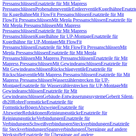
Pressanschlüssen
Ersatzteile für Mit Mapress
Pressanschlüssen
Probenahmeventile
Entleerventile
Kugelhähne
Ersatzt
für Kugelhähne
Mit FlowFit Pressanschlüssen
Ersatzteile für Mit
FlowFit Pressanschlüssen
Mit Mepla Pressanschlüssen
Ersatzteile für
Mit Mepla Pressanschlüssen
Mit Mapress
Pressanschlüssen
Ersatzteile für Mit Mapress
Pressanschlüssen
Kugelhähne für UP-Montage
Ersatzteile für
Kugelhähne für UP-Montage
Mit FlowFit
Pressanschlüssen
Ersatzteile für Mit FlowFit Pressanschlüssen
Mit
Mepla Pressanschlüssen
Ersatzteile für Mit Mepla
Pressanschlüssen
Mit Mapress Pressanschlüssen
Ersatzteile für Mit
Mapress Pressanschlüssen
Mit Gewindeanschlüssen
Ersatzteile für
Mit Gewindeanschlüssen
Rückschlagventile
Ersatzteile für
Rückschlagventile
Mit Mapress Pressanschlüssen
Ersatzteile für Mit
Mapress Pressanschlüssen
Wasserzählerstrecken für UP-
Montage
Ersatzteile für Wasserzählerstrecken für UP-Montage
Mit
Gewindeanschlüssen
Ersatzteile für Mit
Gewindeanschlüssen
Gebäude-Entwässerungssysteme
Geberit Silent-
db20
Rohre
Formstücke
Ersatzteile für
Formstücke
Bögen
Abzweige
Ersatzteile für
Abzweige
Reduktionen
Reinigungsstücke
Ersatzteile für
Reinigungsstücke
Verbindungen
Ersatzteile für
Verbindungen
Schweißverbindungen
Steckverbindungen
Ersatzteile
für Steckverbindungen
Spannverbindungen
Übergänge auf andere
Werkstoffe
Ersatzteile für Übergänge auf andere