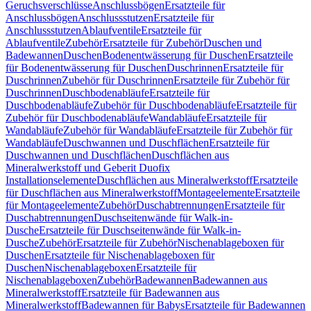
Geruchsverschlüsse
Anschlussbögen
Ersatzteile für
Anschlussbögen
Anschlussstutzen
Ersatzteile für
Anschlussstutzen
Ablaufventile
Ersatzteile für
Ablaufventile
Zubehör
Ersatzteile für Zubehör
Duschen und
Badewannen
Duschen
Bodenentwässerung für Duschen
Ersatzteile
für Bodenentwässerung für Duschen
Duschrinnen
Ersatzteile für
Duschrinnen
Zubehör für Duschrinnen
Ersatzteile für Zubehör für
Duschrinnen
Duschbodenabläufe
Ersatzteile für
Duschbodenabläufe
Zubehör für Duschbodenabläufe
Ersatzteile für
Zubehör für Duschbodenabläufe
Wandabläufe
Ersatzteile für
Wandabläufe
Zubehör für Wandabläufe
Ersatzteile für Zubehör für
Wandabläufe
Duschwannen und Duschflächen
Ersatzteile für
Duschwannen und Duschflächen
Duschflächen aus
Mineralwerkstoff und Geberit Duofix
Installationselemente
Duschflächen aus Mineralwerkstoff
Ersatzteile
für Duschflächen aus Mineralwerkstoff
Montageelemente
Ersatzteile
für Montageelemente
Zubehör
Duschabtrennungen
Ersatzteile für
Duschabtrennungen
Duschseitenwände für Walk-in-
Dusche
Ersatzteile für Duschseitenwände für Walk-in-
Dusche
Zubehör
Ersatzteile für Zubehör
Nischenablageboxen für
Duschen
Ersatzteile für Nischenablageboxen für
Duschen
Nischenablageboxen
Ersatzteile für
Nischenablageboxen
Zubehör
Badewannen
Badewannen aus
Mineralwerkstoff
Ersatzteile für Badewannen aus
Mineralwerkstoff
Badewannen für Babys
Ersatzteile für Badewannen