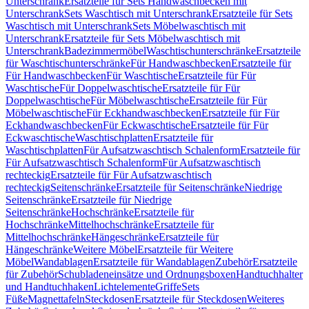
Unterschrank
Ersatzteile für Sets Handwaschbecken mit
Unterschrank
Sets Waschtisch mit Unterschrank
Ersatzteile für Sets
Waschtisch mit Unterschrank
Sets Möbelwaschtisch mit
Unterschrank
Ersatzteile für Sets Möbelwaschtisch mit
Unterschrank
Badezimmermöbel
Waschtischunterschränke
Ersatzteile
für Waschtischunterschränke
Für Handwaschbecken
Ersatzteile für
Für Handwaschbecken
Für Waschtische
Ersatzteile für Für
Waschtische
Für Doppelwaschtische
Ersatzteile für Für
Doppelwaschtische
Für Möbelwaschtische
Ersatzteile für Für
Möbelwaschtische
Für Eckhandwaschbecken
Ersatzteile für Für
Eckhandwaschbecken
Für Eckwaschtische
Ersatzteile für Für
Eckwaschtische
Waschtischplatten
Ersatzteile für
Waschtischplatten
Für Aufsatzwaschtisch Schalenform
Ersatzteile für
Für Aufsatzwaschtisch Schalenform
Für Aufsatzwaschtisch
rechteckig
Ersatzteile für Für Aufsatzwaschtisch
rechteckig
Seitenschränke
Ersatzteile für Seitenschränke
Niedrige
Seitenschränke
Ersatzteile für Niedrige
Seitenschränke
Hochschränke
Ersatzteile für
Hochschränke
Mittelhochschränke
Ersatzteile für
Mittelhochschränke
Hängeschränke
Ersatzteile für
Hängeschränke
Weitere Möbel
Ersatzteile für Weitere
Möbel
Wandablagen
Ersatzteile für Wandablagen
Zubehör
Ersatzteile
für Zubehör
Schubladeneinsätze und Ordnungsboxen
Handtuchhalter
und Handtuchhaken
Lichtelemente
Griffe
Sets
Füße
Magnettafeln
Steckdosen
Ersatzteile für Steckdosen
Weiteres