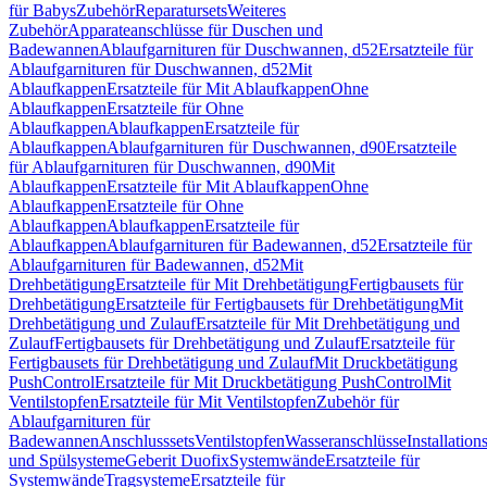
für Babys
Zubehör
Reparatursets
Weiteres
Zubehör
Apparateanschlüsse für Duschen und
Badewannen
Ablaufgarnituren für Duschwannen, d52
Ersatzteile für
Ablaufgarnituren für Duschwannen, d52
Mit
Ablaufkappen
Ersatzteile für Mit Ablaufkappen
Ohne
Ablaufkappen
Ersatzteile für Ohne
Ablaufkappen
Ablaufkappen
Ersatzteile für
Ablaufkappen
Ablaufgarnituren für Duschwannen, d90
Ersatzteile
für Ablaufgarnituren für Duschwannen, d90
Mit
Ablaufkappen
Ersatzteile für Mit Ablaufkappen
Ohne
Ablaufkappen
Ersatzteile für Ohne
Ablaufkappen
Ablaufkappen
Ersatzteile für
Ablaufkappen
Ablaufgarnituren für Badewannen, d52
Ersatzteile für
Ablaufgarnituren für Badewannen, d52
Mit
Drehbetätigung
Ersatzteile für Mit Drehbetätigung
Fertigbausets für
Drehbetätigung
Ersatzteile für Fertigbausets für Drehbetätigung
Mit
Drehbetätigung und Zulauf
Ersatzteile für Mit Drehbetätigung und
Zulauf
Fertigbausets für Drehbetätigung und Zulauf
Ersatzteile für
Fertigbausets für Drehbetätigung und Zulauf
Mit Druckbetätigung
PushControl
Ersatzteile für Mit Druckbetätigung PushControl
Mit
Ventilstopfen
Ersatzteile für Mit Ventilstopfen
Zubehör für
Ablaufgarnituren für
Badewannen
Anschlusssets
Ventilstopfen
Wasseranschlüsse
Installation
und Spülsysteme
Geberit Duofix
Systemwände
Ersatzteile für
Systemwände
Tragsysteme
Ersatzteile für