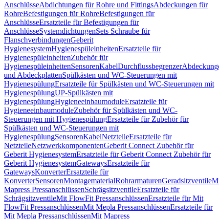
Anschlüsse
Abdichtungen für Rohre und Fittings
Abdeckungen für
Rohre
Befestigungen für Rohre
Befestigungen für
Anschlüsse
Ersatzteile für Befestigungen für
Anschlüsse
Systemdichtungen
Sets Schraube für
Flanschverbindungen
Geberit
Hygienesystem
Hygienespüleinheiten
Ersatzteile für
Hygienespüleinheiten
Zubehör für
Hygienespüleinheiten
Sensoren
Kabel
Durchflussbegrenzer
Abdeckung
und Abdeckplatten
Spülkästen und WC-Steuerungen mit
Hygienespülung
Ersatzteile für Spülkästen und WC-Steuerungen mit
Hygienespülung
UP-Spülkästen mit
Hygienespülung
Hygieneeinbaumodule
Ersatzteile für
Hygieneeinbaumodule
Zubehör für Spülkästen und WC-
Steuerungen mit Hygienespülung
Ersatzteile für Zubehör für
Spülkästen und WC-Steuerungen mit
Hygienespülung
Sensoren
Kabel
Netzteile
Ersatzteile für
Netzteile
Netzwerkkomponenten
Geberit Connect Zubehör für
Geberit Hygienesystem
Ersatzteile für Geberit Connect Zubehör für
Geberit Hygienesystem
Gateways
Ersatzteile für
Gateways
Konverter
Ersatzteile für
Konverter
Sensoren
Montagematerial
Rohrarmaturen
Geradsitzventile
Mi
Mapress Pressanschlüssen
Schrägsitzventile
Ersatzteile für
Schrägsitzventile
Mit FlowFit Pressanschlüssen
Ersatzteile für Mit
FlowFit Pressanschlüssen
Mit Mepla Pressanschlüssen
Ersatzteile für
Mit Mepla Pressanschlüssen
Mit Mapress