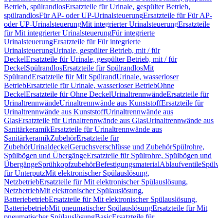
Betrieb, spülrandlos
Ersatzteile für Urinale, gespülter Betrieb,
spülrandlos
Für AP- oder UP-Urinalsteuerung
Ersatzteile für Für AP-
oder UP-Urinalsteuerung
Mit integrierter Urinalsteuerung
Ersatzteile
für Mit integrierter Urinalsteuerung
Für integrierte
Urinalsteuerung
Ersatzteile für Für integrierte
Urinalsteuerung
Urinale, gespülter Betrieb, mit / für
Deckel
Ersatzteile für Urinale, gespülter Betrieb, mit / für
Deckel
Spülrandlos
Ersatzteile für Spülrandlos
Mit
Spülrand
Ersatzteile für Mit Spülrand
Urinale, wasserloser
Betrieb
Ersatzteile für Urinale, wasserloser Betrieb
Ohne
Deckel
Ersatzteile für Ohne Deckel
Urinaltrennwände
Ersatzteile für
Urinaltrennwände
Urinaltrennwände aus Kunststoff
Ersatzteile für
Urinaltrennwände aus Kunststoff
Urinaltrennwände aus
Glas
Ersatzteile für Urinaltrennwände aus Glas
Urinaltrennwände aus
Sanitärkeramik
Ersatzteile für Urinaltrennwände aus
Sanitärkeramik
Zubehör
Ersatzteile für
Zubehör
Urinaldeckel
Geruchsverschlüsse und Zubehör
Spülrohre,
Spülbögen und Übergänge
Ersatzteile für Spülrohre, Spülbögen und
Übergänge
Sprühkopfzubehör
Befestigungsmaterial
Ablaufventile
Spülv
für Unterputz
Mit elektronischer Spülauslösung,
Netzbetrieb
Ersatzteile für Mit elektronischer Spülauslösung,
Netzbetrieb
Mit elektronischer Spülauslösung,
Batteriebetrieb
Ersatzteile für Mit elektronischer Spülauslösung,
Batteriebetrieb
Mit pneumatischer Spülauslösung
Ersatzteile für Mit
pneumatischer Spülauslösung
Basic
Ersatzteile für