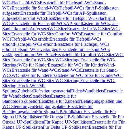
WCs
Flachspül-WCs
Ersatzteile für Flachspül-WCs
Stand-
WCs
Ersatzteile für Stand-WCs
Tiefspül-WCs für AP-Spülkasten
aufgesetzt
Ersatzteile für Tiefspül-WCs für AP-Spülkasten
aufgesetzt
Tiefspül-WCs
Ersatzteile für Tiefspül-WCs
Flachspül-
WCs
Ersatzteile für Flachspül-WCs
AP-Spülkästen für WCs, aus
Sanitärkeramik
Aufgesetzt
WC-Sitze
Ersatzteile für WC-Sitze
WC-
Sitze
Ersatzteile für WC-Sitze
Comfort WCs
Ersatzteile für Comfort
WCs
Tiefspül-WCs erhöht
Ersatzteile für Tiefspül-WCs
erhöht
Flachspül-WCs erhöht
Ersatzteile für Flachspül-WCs
erhöht
Tiefspül-WCs verlängert
Ersatzteile für Tiefspül-WCs
verlängert
Comfort WC-Sitze
Ersatzteile für Comfort WC-Sitze
WC-
Sitze
Ersatzteile für WC-Sitze
WC-Sitzringe
Ersatzteile für WC-
Sitzringe
WCs für Kinder
Ersatzteile für WCs für Kinder
Wand-
WCs
Ersatzteile für Wand-WCs
Stand-WCs
Ersatzteile für Stand-
WCs
WC-Sitze für Kinder
Ersatzteile für WC-Sitze für Kinder
WC-
Sitze
Ersatzteile für WC-Sitze
WC-Sitzringe
Ersatzteile für WC-
Sitzringe
Hock-WCs
Mit
Spülung
Zubehör
Befestigungsmaterial
Bidets
Wandbidets
Ersatzteile
für Wandbidets
Standbidets
Ersatzteile für
Standbidets
Zubehör
Ersatzteile für Zubehör
Betätigungsplatten und
WC-Steuerungen
Betätigungsplatten
Ersatzteile für
Betätigungsplatten
Für Sigma UP-Spülkästen
Ersatzteile für Für
Sigma UP-Spülkästen
Für Omega UP-Spülkästen
Ersatzteile für Für
Omega UP-Spülkästen
Für Kappa UP-Spülkästen
Ersatzteile für Für
Kappa UP-Spülkästen
Für Delta UP-Spülkästen
Ersatzteile für Für