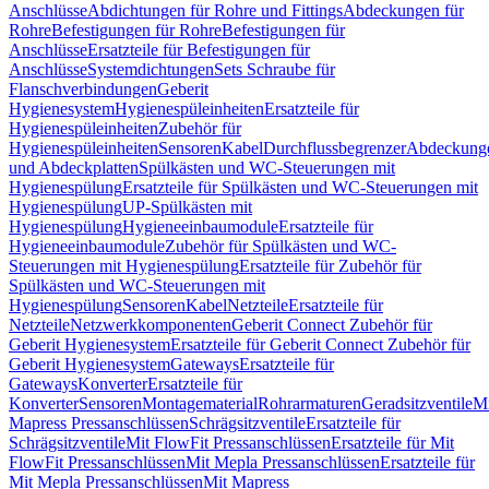
Anschlüsse
Abdichtungen für Rohre und Fittings
Abdeckungen für
Rohre
Befestigungen für Rohre
Befestigungen für
Anschlüsse
Ersatzteile für Befestigungen für
Anschlüsse
Systemdichtungen
Sets Schraube für
Flanschverbindungen
Geberit
Hygienesystem
Hygienespüleinheiten
Ersatzteile für
Hygienespüleinheiten
Zubehör für
Hygienespüleinheiten
Sensoren
Kabel
Durchflussbegrenzer
Abdeckung
und Abdeckplatten
Spülkästen und WC-Steuerungen mit
Hygienespülung
Ersatzteile für Spülkästen und WC-Steuerungen mit
Hygienespülung
UP-Spülkästen mit
Hygienespülung
Hygieneeinbaumodule
Ersatzteile für
Hygieneeinbaumodule
Zubehör für Spülkästen und WC-
Steuerungen mit Hygienespülung
Ersatzteile für Zubehör für
Spülkästen und WC-Steuerungen mit
Hygienespülung
Sensoren
Kabel
Netzteile
Ersatzteile für
Netzteile
Netzwerkkomponenten
Geberit Connect Zubehör für
Geberit Hygienesystem
Ersatzteile für Geberit Connect Zubehör für
Geberit Hygienesystem
Gateways
Ersatzteile für
Gateways
Konverter
Ersatzteile für
Konverter
Sensoren
Montagematerial
Rohrarmaturen
Geradsitzventile
Mi
Mapress Pressanschlüssen
Schrägsitzventile
Ersatzteile für
Schrägsitzventile
Mit FlowFit Pressanschlüssen
Ersatzteile für Mit
FlowFit Pressanschlüssen
Mit Mepla Pressanschlüssen
Ersatzteile für
Mit Mepla Pressanschlüssen
Mit Mapress