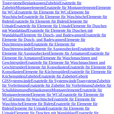
Tragsysteme
Beplankungen
Zubehör
Ersatzteile für
Zubehör
Montageelemente
Ersatzteile für Montageelemente
Elemente
für WCs
Ersatzteile für Elemente für WCs
Elemente für
Waschtische
Ersatzteile für Elemente für Waschtische
Elemente für
Bidets
Ersatzteile für Elemente für Bidets
Elemente für
Urinale
Ersatzteile für Elemente für Urinale
Elemente für Duschen
mit Wandablauf
Ersatzteile für Elemente für Duschen mit
Wandablauf
Elemente für Dusch- und Badewannen
Ersatzteile für
Elemente für Dusch- und Badewannen
Elemente für
Duschtrennwände
Ersatzteile für Elemente für
Duschtrennwände
Elemente für Ausgussbecken
Ersatzteile für
Elemente für Ausgussbecken
Elemente für Armaturen
Ersatzteile für
Elemente für Armaturen
Elemente für Waschmaschinen und
Geschirrspüler
Ersatzteile für Elemente für Waschmaschinen und
Geschirrspüler
Elemente für Konsollasten
Ersatzteile für Elemente für
Konsollasten
Elemente für Küchenspülen
Ersatzteile für Elemente für
Küchenspülen
Zubehör
Ersatzteile für Zubehör
Geberit
GIS
Systemwände
Ersatzteile für Systemwände
Tragsysteme
Zubehör
für Vorfertigung
Ersatzteile für Zubehör für Vorfertigung
Zubehör für
Schalldämmung
Beplankungen
Montageelemente
Ersatzteile für
Montageelemente
Elemente für WCs
Ersatzteile für Elemente für
WCs
Elemente für Waschtische
Ersatzteile für Elemente für
Waschtische
Elemente für Bidets
Ersatzteile für Elemente für
Bidets
Elemente für Urinale
Ersatzteile für Elemente für
Urinale
Elemente für Duschen mit Wandablauf
Ersatzteile für