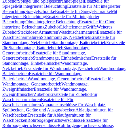
Zubehör
Spiegel und Spiegelschränke
Spiegel
Ersatzteile für
Spiegel
Mit integrierter Beleuchtung
Ersatzteile für Mit integrierter
Beleuchtung
Spiegelschränke
Ersatzteile für Spiegelschränke
Mit
integrierter Beleuchtung
Ersatzteile für Mit integrierter
Beleuchtung
Ohne integrierte Beleuchtung
Ersatzteile für Ohne
integrierte Beleuchtung
Zubehör
Lichtelemente
Griffe
Weiteres
Zubehör
Steckdosen
Armaturen
Waschtischarmaturen
Ersatzteile für
Waschtischarmaturen
Standmontage, Netzbetrieb
Ersatzteile für
Standmontage, Netzbetrieb
Standmontage, Batteriebetrieb
Ersatzteile
für Standmontage, Batteriebetrieb
Standmontage,
Generatorbetrieb
Ersatzteile für Standmontage,
Generatorbetrieb
Standmontage, Einhebelmischer
Ersatzteile für
Standmontage, Einhebelmischer
Wandmontage,
Netzbetrieb
Ersatzteile für Wandmontage, Netzbetrieb
Wandmontage,
Batteriebetrieb
Ersatzteile für Wandmontage,
Batteriebetrieb
Wandmontage, Generatorbetrieb
Ersatzteile für
Wandmontage, Generatorbetrieb
Wandmontage,
Zweigriffmischer
Ersatzteile für Wandmontage,
Zweigriffmischer
Zubehör
Ersatzteile für Zubehör
Für
Waschtischarmaturen
Ersatzteile für Für
Waschtischarmaturen
Apparateanschlüsse für Waschplatz,
Spülbecken, Geräte und Ausgussbecken
Ablaufgarnituren für
Waschbecken
Ersatzteile für Ablaufgarnituren für
Waschbecken
Rohrbogengeruchsverschlüsse
Ersatzteile für
Rohrbogengeruchsverschlüsse
Rohrbogengeruchsverschlüsse,