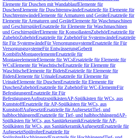
Elemente für Duschen mit Wandablauf
Elemente für
Duschen
Elemente für Duschtrennwände
Ersatzteile für Elemente für
Duschtrennwände
Elemente für Armaturen und Geräte
Ersatzteile für
Elemente für Armaturen und Geräte
Elemente für Waschmaschinen
und Geschirrspüler
Ersatzteile für Elemente für Waschmaschinen
und Geschirrspüler
Elemente für Konsollasten
Zubehör
Ersatzteile für
Zubehör
Zubehör
Ersatzteile für Zubehör
Für Systemwände
Ersatzteile
für Für Systemwände
Für Versorgungssysteme
Ersatzteile für Für
Versorgungssysteme
Für Entwässerung
Geberit
Kombifix
Montageelemente
Ersatzteile für
Montageelemente
Elemente für WCs
Ersatzteile für Elemente für
WCs
Elemente für Waschtische
Ersatzteile für Elemente für
Waschtische
Elemente für Bidets
Ersatzteile für Elemente für
Bidets
Elemente für Urinale
Ersatzteile für Elemente für
Urinale
Elemente für Duschen
Ersatzteile für Elemente für
Duschen
Zubehör
Ersatzteile für Zubehör
Für WC-Elemente
Für
Befestigungen
Ersatzteile für Für
Befestigungen
Aufputzspülkästen
AP-Spülkästen für WCs, aus
Kunststoff
Ersatzteile für AP-Spülkästen für WCs, aus
Kunststoff
Aufgesetzt
Ersatzteile für Aufgesetzt
Tief- und
halbhochhängend
Ersatzteile für Tief- und halbhochhängend
AP-
Spülkästen für WCs, aus Sanitärkeramik
Ersatzteile für AP-
Spülkästen für WCs, aus Sanitärkeramik
Aufgesetzt
Ersatzteile für
Aufgesetzt
Spülrohre
Ersatzteile für
Spülrohre
Hochhängend
Ersatzteile für Hochhängend
Tief- und