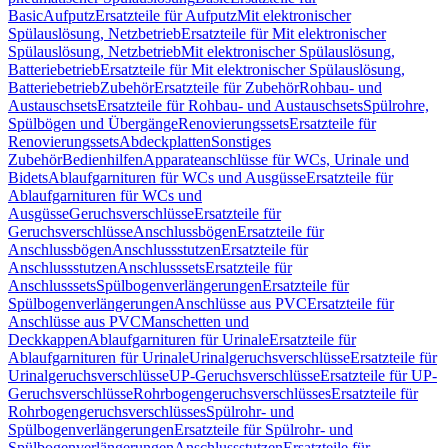
Basic
Aufputz
Ersatzteile für Aufputz
Mit elektronischer
Spülauslösung, Netzbetrieb
Ersatzteile für Mit elektronischer
Spülauslösung, Netzbetrieb
Mit elektronischer Spülauslösung,
Batteriebetrieb
Ersatzteile für Mit elektronischer Spülauslösung,
Batteriebetrieb
Zubehör
Ersatzteile für Zubehör
Rohbau- und
Austauschsets
Ersatzteile für Rohbau- und Austauschsets
Spülrohre,
Spülbögen und Übergänge
Renovierungssets
Ersatzteile für
Renovierungssets
Abdeckplatten
Sonstiges
Zubehör
Bedienhilfen
Apparateanschlüsse für WCs, Urinale und
Bidets
Ablaufgarnituren für WCs und Ausgüsse
Ersatzteile für
Ablaufgarnituren für WCs und
Ausgüsse
Geruchsverschlüsse
Ersatzteile für
Geruchsverschlüsse
Anschlussbögen
Ersatzteile für
Anschlussbögen
Anschlussstutzen
Ersatzteile für
Anschlussstutzen
Anschlusssets
Ersatzteile für
Anschlusssets
Spülbogenverlängerungen
Ersatzteile für
Spülbogenverlängerungen
Anschlüsse aus PVC
Ersatzteile für
Anschlüsse aus PVC
Manschetten und
Deckkappen
Ablaufgarnituren für Urinale
Ersatzteile für
Ablaufgarnituren für Urinale
Urinalgeruchsverschlüsse
Ersatzteile für
Urinalgeruchsverschlüsse
UP-Geruchsverschlüsse
Ersatzteile für UP-
Geruchsverschlüsse
Rohrbogengeruchsverschlüsses
Ersatzteile für
Rohrbogengeruchsverschlüsses
Spülrohr- und
Spülbogenverlängerungen
Ersatzteile für Spülrohr- und
Spülbogenverlängerungen
Anschlussstutzen
Ersatzteile für