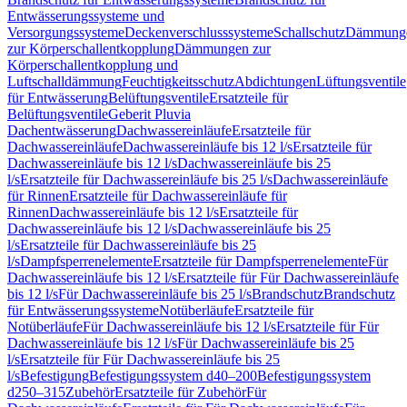
Entwässerungssysteme und
Versorgungssysteme
Deckenverschlusssysteme
Schallschutz
Dämmung
zur Körperschallentkopplung
Dämmungen zur
Körperschallentkopplung und
Luftschalldämmung
Feuchtigkeitsschutz
Abdichtungen
Lüftungsventile
für Entwässerung
Belüftungsventile
Ersatzteile für
Belüftungsventile
Geberit Pluvia
Dachentwässerung
Dachwassereinläufe
Ersatzteile für
Dachwassereinläufe
Dachwassereinläufe bis 12 l/s
Ersatzteile für
Dachwassereinläufe bis 12 l/s
Dachwassereinläufe bis 25
l/s
Ersatzteile für Dachwassereinläufe bis 25 l/s
Dachwassereinläufe
für Rinnen
Ersatzteile für Dachwassereinläufe für
Rinnen
Dachwassereinläufe bis 12 l/s
Ersatzteile für
Dachwassereinläufe bis 12 l/s
Dachwassereinläufe bis 25
l/s
Ersatzteile für Dachwassereinläufe bis 25
l/s
Dampfsperrenelemente
Ersatzteile für Dampfsperrenelemente
Für
Dachwassereinläufe bis 12 l/s
Ersatzteile für Für Dachwassereinläufe
bis 12 l/s
Für Dachwassereinläufe bis 25 l/s
Brandschutz
Brandschutz
für Entwässerungssysteme
Notüberläufe
Ersatzteile für
Notüberläufe
Für Dachwassereinläufe bis 12 l/s
Ersatzteile für Für
Dachwassereinläufe bis 12 l/s
Für Dachwassereinläufe bis 25
l/s
Ersatzteile für Für Dachwassereinläufe bis 25
l/s
Befestigung
Befestigungssystem d40–200
Befestigungssystem
d250–315
Zubehör
Ersatzteile für Zubehör
Für