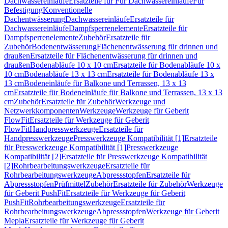
Dachwassereinläufe
Ersatzteile für Für Dachwassereinläufe
Für
Befestigung
Konventionelle
Dachentwässerung
Dachwassereinläufe
Ersatzteile für
Dachwassereinläufe
Dampfsperrenelemente
Ersatzteile für
Dampfsperrenelemente
Zubehör
Ersatzteile für
Zubehör
Bodenentwässerung
Flächenentwässerung für drinnen und
draußen
Ersatzteile für Flächenentwässerung für drinnen und
draußen
Bodenabläufe 10 x 10 cm
Ersatzteile für Bodenabläufe 10 x
10 cm
Bodenabläufe 13 x 13 cm
Ersatzteile für Bodenabläufe 13 x
13 cm
Bodeneinläufe für Balkone und Terrassen, 13 x 13
cm
Ersatzteile für Bodeneinläufe für Balkone und Terrassen, 13 x 13
cm
Zubehör
Ersatzteile für Zubehör
Werkzeuge und
Netzwerkkomponenten
Werkzeuge
Werkzeuge für Geberit
FlowFit
Ersatzteile für Werkzeuge für Geberit
FlowFit
Handpresswerkzeuge
Ersatzteile für
Handpresswerkzeuge
Presswerkzeuge Kompatibilität [1]
Ersatzteile
für Presswerkzeuge Kompatibilität [1]
Presswerkzeuge
Kompatibilität [2]
Ersatzteile für Presswerkzeuge Kompatibilität
[2]
Rohrbearbeitungswerkzeuge
Ersatzteile für
Rohrbearbeitungswerkzeuge
Abpressstopfen
Ersatzteile für
Abpressstopfen
Prüfmittel
Zubehör
Ersatzteile für Zubehör
Werkzeuge
für Geberit PushFit
Ersatzteile für Werkzeuge für Geberit
PushFit
Rohrbearbeitungswerkzeuge
Ersatzteile für
Rohrbearbeitungswerkzeuge
Abpressstopfen
Werkzeuge für Geberit
Mepla
Ersatzteile für Werkzeuge für Geberit