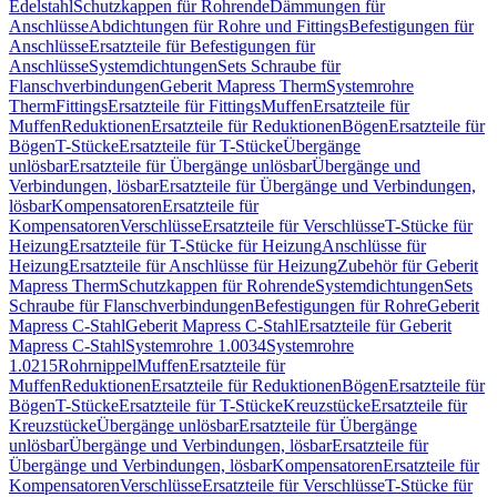
Edelstahl
Schutzkappen für Rohrende
Dämmungen für
Anschlüsse
Abdichtungen für Rohre und Fittings
Befestigungen für
Anschlüsse
Ersatzteile für Befestigungen für
Anschlüsse
Systemdichtungen
Sets Schraube für
Flanschverbindungen
Geberit Mapress Therm
Systemrohre
Therm
Fittings
Ersatzteile für Fittings
Muffen
Ersatzteile für
Muffen
Reduktionen
Ersatzteile für Reduktionen
Bögen
Ersatzteile für
Bögen
T-Stücke
Ersatzteile für T-Stücke
Übergänge
unlösbar
Ersatzteile für Übergänge unlösbar
Übergänge und
Verbindungen, lösbar
Ersatzteile für Übergänge und Verbindungen,
lösbar
Kompensatoren
Ersatzteile für
Kompensatoren
Verschlüsse
Ersatzteile für Verschlüsse
T-Stücke für
Heizung
Ersatzteile für T-Stücke für Heizung
Anschlüsse für
Heizung
Ersatzteile für Anschlüsse für Heizung
Zubehör für Geberit
Mapress Therm
Schutzkappen für Rohrende
Systemdichtungen
Sets
Schraube für Flanschverbindungen
Befestigungen für Rohre
Geberit
Mapress C-Stahl
Geberit Mapress C-Stahl
Ersatzteile für Geberit
Mapress C-Stahl
Systemrohre 1.0034
Systemrohre
1.0215
Rohrnippel
Muffen
Ersatzteile für
Muffen
Reduktionen
Ersatzteile für Reduktionen
Bögen
Ersatzteile für
Bögen
T-Stücke
Ersatzteile für T-Stücke
Kreuzstücke
Ersatzteile für
Kreuzstücke
Übergänge unlösbar
Ersatzteile für Übergänge
unlösbar
Übergänge und Verbindungen, lösbar
Ersatzteile für
Übergänge und Verbindungen, lösbar
Kompensatoren
Ersatzteile für
Kompensatoren
Verschlüsse
Ersatzteile für Verschlüsse
T-Stücke für