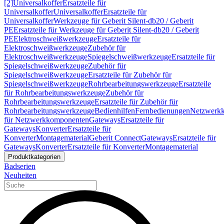
[2]
Universalkoffer
Ersatzteile für
Universalkoffer
Universalkoffer
Ersatzteile für
Universalkoffer
Werkzeuge für Geberit Silent-db20 / Geberit
PE
Ersatzteile für Werkzeuge für Geberit Silent-db20 / Geberit
PE
Elektroschweißwerkzeuge
Ersatzteile für
Elektroschweißwerkzeuge
Zubehör für
Elektroschweißwerkzeuge
Spiegelschweißwerkzeuge
Ersatzteile für
Spiegelschweißwerkzeuge
Zubehör für
Spiegelschweißwerkzeuge
Ersatzteile für Zubehör für
Spiegelschweißwerkzeuge
Rohrbearbeitungswerkzeuge
Ersatzteile
für Rohrbearbeitungswerkzeuge
Zubehör für
Rohrbearbeitungswerkzeuge
Ersatzteile für Zubehör für
Rohrbearbeitungswerkzeuge
Bedienhilfen
Fernbedienungen
Netzwerk
für Netzwerkkomponenten
Gateways
Ersatzteile für
Gateways
Konverter
Ersatzteile für
Konverter
Montagematerial
Geberit Connect
Gateways
Ersatzteile für
Gateways
Konverter
Ersatzteile für Konverter
Montagematerial
Produktkategorien
Badserien
Neuheiten