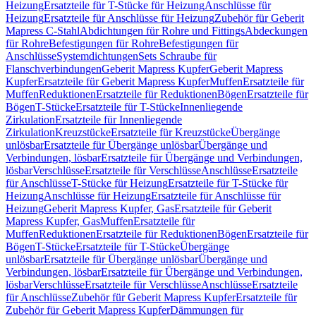
Heizung
Ersatzteile für T-Stücke für Heizung
Anschlüsse für
Heizung
Ersatzteile für Anschlüsse für Heizung
Zubehör für Geberit
Mapress C-Stahl
Abdichtungen für Rohre und Fittings
Abdeckungen
für Rohre
Befestigungen für Rohre
Befestigungen für
Anschlüsse
Systemdichtungen
Sets Schraube für
Flanschverbindungen
Geberit Mapress Kupfer
Geberit Mapress
Kupfer
Ersatzteile für Geberit Mapress Kupfer
Muffen
Ersatzteile für
Muffen
Reduktionen
Ersatzteile für Reduktionen
Bögen
Ersatzteile für
Bögen
T-Stücke
Ersatzteile für T-Stücke
Innenliegende
Zirkulation
Ersatzteile für Innenliegende
Zirkulation
Kreuzstücke
Ersatzteile für Kreuzstücke
Übergänge
unlösbar
Ersatzteile für Übergänge unlösbar
Übergänge und
Verbindungen, lösbar
Ersatzteile für Übergänge und Verbindungen,
lösbar
Verschlüsse
Ersatzteile für Verschlüsse
Anschlüsse
Ersatzteile
für Anschlüsse
T-Stücke für Heizung
Ersatzteile für T-Stücke für
Heizung
Anschlüsse für Heizung
Ersatzteile für Anschlüsse für
Heizung
Geberit Mapress Kupfer, Gas
Ersatzteile für Geberit
Mapress Kupfer, Gas
Muffen
Ersatzteile für
Muffen
Reduktionen
Ersatzteile für Reduktionen
Bögen
Ersatzteile für
Bögen
T-Stücke
Ersatzteile für T-Stücke
Übergänge
unlösbar
Ersatzteile für Übergänge unlösbar
Übergänge und
Verbindungen, lösbar
Ersatzteile für Übergänge und Verbindungen,
lösbar
Verschlüsse
Ersatzteile für Verschlüsse
Anschlüsse
Ersatzteile
für Anschlüsse
Zubehör für Geberit Mapress Kupfer
Ersatzteile für
Zubehör für Geberit Mapress Kupfer
Dämmungen für