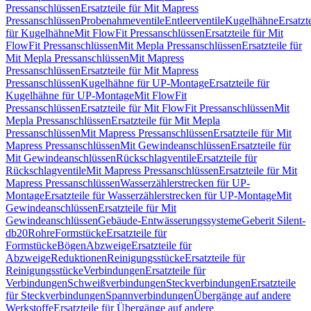
Pressanschlüssen
Ersatzteile für Mit Mapress
Pressanschlüssen
Probenahmeventile
Entleerventile
Kugelhähne
Ersatzt
für Kugelhähne
Mit FlowFit Pressanschlüssen
Ersatzteile für Mit
FlowFit Pressanschlüssen
Mit Mepla Pressanschlüssen
Ersatzteile für
Mit Mepla Pressanschlüssen
Mit Mapress
Pressanschlüssen
Ersatzteile für Mit Mapress
Pressanschlüssen
Kugelhähne für UP-Montage
Ersatzteile für
Kugelhähne für UP-Montage
Mit FlowFit
Pressanschlüssen
Ersatzteile für Mit FlowFit Pressanschlüssen
Mit
Mepla Pressanschlüssen
Ersatzteile für Mit Mepla
Pressanschlüssen
Mit Mapress Pressanschlüssen
Ersatzteile für Mit
Mapress Pressanschlüssen
Mit Gewindeanschlüssen
Ersatzteile für
Mit Gewindeanschlüssen
Rückschlagventile
Ersatzteile für
Rückschlagventile
Mit Mapress Pressanschlüssen
Ersatzteile für Mit
Mapress Pressanschlüssen
Wasserzählerstrecken für UP-
Montage
Ersatzteile für Wasserzählerstrecken für UP-Montage
Mit
Gewindeanschlüssen
Ersatzteile für Mit
Gewindeanschlüssen
Gebäude-Entwässerungssysteme
Geberit Silent-
db20
Rohre
Formstücke
Ersatzteile für
Formstücke
Bögen
Abzweige
Ersatzteile für
Abzweige
Reduktionen
Reinigungsstücke
Ersatzteile für
Reinigungsstücke
Verbindungen
Ersatzteile für
Verbindungen
Schweißverbindungen
Steckverbindungen
Ersatzteile
für Steckverbindungen
Spannverbindungen
Übergänge auf andere
Werkstoffe
Ersatzteile für Übergänge auf andere