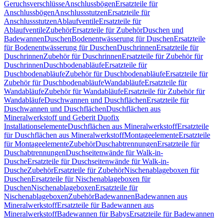
Geruchsverschlüsse
Anschlussbögen
Ersatzteile für
Anschlussbögen
Anschlussstutzen
Ersatzteile für
Anschlussstutzen
Ablaufventile
Ersatzteile für
Ablaufventile
Zubehör
Ersatzteile für Zubehör
Duschen und
Badewannen
Duschen
Bodenentwässerung für Duschen
Ersatzteile
für Bodenentwässerung für Duschen
Duschrinnen
Ersatzteile für
Duschrinnen
Zubehör für Duschrinnen
Ersatzteile für Zubehör für
Duschrinnen
Duschbodenabläufe
Ersatzteile für
Duschbodenabläufe
Zubehör für Duschbodenabläufe
Ersatzteile für
Zubehör für Duschbodenabläufe
Wandabläufe
Ersatzteile für
Wandabläufe
Zubehör für Wandabläufe
Ersatzteile für Zubehör für
Wandabläufe
Duschwannen und Duschflächen
Ersatzteile für
Duschwannen und Duschflächen
Duschflächen aus
Mineralwerkstoff und Geberit Duofix
Installationselemente
Duschflächen aus Mineralwerkstoff
Ersatzteile
für Duschflächen aus Mineralwerkstoff
Montageelemente
Ersatzteile
für Montageelemente
Zubehör
Duschabtrennungen
Ersatzteile für
Duschabtrennungen
Duschseitenwände für Walk-in-
Dusche
Ersatzteile für Duschseitenwände für Walk-in-
Dusche
Zubehör
Ersatzteile für Zubehör
Nischenablageboxen für
Duschen
Ersatzteile für Nischenablageboxen für
Duschen
Nischenablageboxen
Ersatzteile für
Nischenablageboxen
Zubehör
Badewannen
Badewannen aus
Mineralwerkstoff
Ersatzteile für Badewannen aus
Mineralwerkstoff
Badewannen für Babys
Ersatzteile für Badewannen