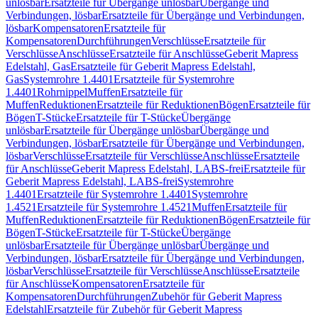
unlösbar
Ersatzteile für Übergänge unlösbar
Übergänge und
Verbindungen, lösbar
Ersatzteile für Übergänge und Verbindungen,
lösbar
Kompensatoren
Ersatzteile für
Kompensatoren
Durchführungen
Verschlüsse
Ersatzteile für
Verschlüsse
Anschlüsse
Ersatzteile für Anschlüsse
Geberit Mapress
Edelstahl, Gas
Ersatzteile für Geberit Mapress Edelstahl,
Gas
Systemrohre 1.4401
Ersatzteile für Systemrohre
1.4401
Rohrnippel
Muffen
Ersatzteile für
Muffen
Reduktionen
Ersatzteile für Reduktionen
Bögen
Ersatzteile für
Bögen
T-Stücke
Ersatzteile für T-Stücke
Übergänge
unlösbar
Ersatzteile für Übergänge unlösbar
Übergänge und
Verbindungen, lösbar
Ersatzteile für Übergänge und Verbindungen,
lösbar
Verschlüsse
Ersatzteile für Verschlüsse
Anschlüsse
Ersatzteile
für Anschlüsse
Geberit Mapress Edelstahl, LABS-frei
Ersatzteile für
Geberit Mapress Edelstahl, LABS-frei
Systemrohre
1.4401
Ersatzteile für Systemrohre 1.4401
Systemrohre
1.4521
Ersatzteile für Systemrohre 1.4521
Muffen
Ersatzteile für
Muffen
Reduktionen
Ersatzteile für Reduktionen
Bögen
Ersatzteile für
Bögen
T-Stücke
Ersatzteile für T-Stücke
Übergänge
unlösbar
Ersatzteile für Übergänge unlösbar
Übergänge und
Verbindungen, lösbar
Ersatzteile für Übergänge und Verbindungen,
lösbar
Verschlüsse
Ersatzteile für Verschlüsse
Anschlüsse
Ersatzteile
für Anschlüsse
Kompensatoren
Ersatzteile für
Kompensatoren
Durchführungen
Zubehör für Geberit Mapress
Edelstahl
Ersatzteile für Zubehör für Geberit Mapress