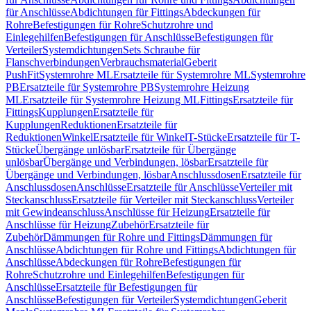
für Anschlüsse
Abdichtungen für Fittings
Abdeckungen für
Rohre
Befestigungen für Rohre
Schutzrohre und
Einlegehilfen
Befestigungen für Anschlüsse
Befestigungen für
Verteiler
Systemdichtungen
Sets Schraube für
Flanschverbindungen
Verbrauchsmaterial
Geberit
PushFit
Systemrohre ML
Ersatzteile für Systemrohre ML
Systemrohre
PB
Ersatzteile für Systemrohre PB
Systemrohre Heizung
ML
Ersatzteile für Systemrohre Heizung ML
Fittings
Ersatzteile für
Fittings
Kupplungen
Ersatzteile für
Kupplungen
Reduktionen
Ersatzteile für
Reduktionen
Winkel
Ersatzteile für Winkel
T-Stücke
Ersatzteile für T-
Stücke
Übergänge unlösbar
Ersatzteile für Übergänge
unlösbar
Übergänge und Verbindungen, lösbar
Ersatzteile für
Übergänge und Verbindungen, lösbar
Anschlussdosen
Ersatzteile für
Anschlussdosen
Anschlüsse
Ersatzteile für Anschlüsse
Verteiler mit
Steckanschluss
Ersatzteile für Verteiler mit Steckanschluss
Verteiler
mit Gewindeanschluss
Anschlüsse für Heizung
Ersatzteile für
Anschlüsse für Heizung
Zubehör
Ersatzteile für
Zubehör
Dämmungen für Rohre und Fittings
Dämmungen für
Anschlüsse
Abdichtungen für Rohre und Fittings
Abdichtungen für
Anschlüsse
Abdeckungen für Rohre
Befestigungen für
Rohre
Schutzrohre und Einlegehilfen
Befestigungen für
Anschlüsse
Ersatzteile für Befestigungen für
Anschlüsse
Befestigungen für Verteiler
Systemdichtungen
Geberit