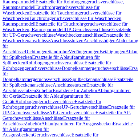
Raumsparmodell
Ersatzteile für Rohrbogengeruchsverschlüsse,
Raumsparmodell
Tauchrohrgeruchsverschlüsse für
Waschbecken
Ersatzteile für Tauchrohrgeruchsverschlüsse für
Waschbecken
Tauchrohrgeruchsverschlüsse für Waschbecken,
Raumsparmodell
Ersatzteile für Tauchrohrgeruchsverschlüsse für
Waschbecken, Raumsparmodell
UP-Geruchsverschlüsse
Ersatzteile
für UP-Geruchsverschlüsse
Waschbeckenanschlüsse
Ersatzteile für
Waschbeckenanschlüsse
Anschlussstutzen
Anschlussbögen
Abdeckung
für
Anschlüsse
Dichtungen
Standrohre
Verlängerungen
Betätigungen
Ablauf
für Spülbecken
Ersatzteile für Ablaufgarnituren für
Spülbecken
Rohrbogengeruchsverschlüsse
Ersatzteile für
Rohrbogengeruchsverschlüsse
Doppelkammergeruchsverschlüsse
Ersa
für
Doppelkammergeruchsverschlüsse
Spülbeckenanschlüsse
Ersatzteile
für Spülbeckenanschlüsse
Anschlussstutzen
Ersatzteile für
Anschlussstutzen
Zubehör
Ersatzteile für Zubehör
Ablaufgarnituren
für Geräte
Ersatzteile für Ablaufgarnituren für
Geräte
Rohrbogengeruchsverschlüsse
Ersatzteile für
Rohrbogengeruchsverschlüsse
UP-Geruchsverschlüsse
Ersatzteile für
UP-Geruchsverschlüsse
AP-Geruchsverschlüsse
Ersatzteile für AP-
Geruchsverschlüsse
Anschlüsse
Ersatzteile für
Anschlüsse
Zubehör
Ablaufgarnituren für Ausgussbecken
Ersatzteile
für Ablaufgarnituren für
Ausgussbecken
Geruchsverschlüsse
Ersatzteile für