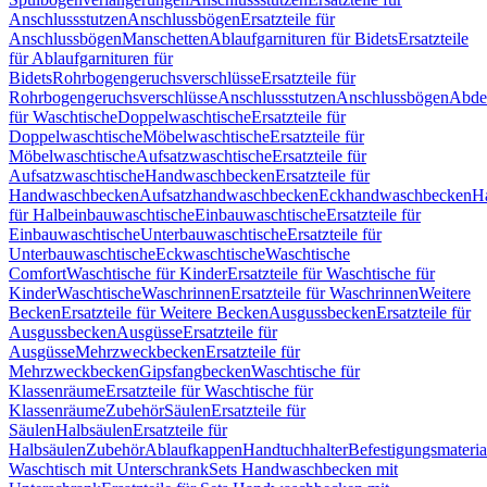
Anschlussstutzen
Anschlussbögen
Ersatzteile für
Anschlussbögen
Manschetten
Ablaufgarnituren für Bidets
Ersatzteile
für Ablaufgarnituren für
Bidets
Rohrbogengeruchsverschlüsse
Ersatzteile für
Rohrbogengeruchsverschlüsse
Anschlussstutzen
Anschlussbögen
Abde
für Waschtische
Doppelwaschtische
Ersatzteile für
Doppelwaschtische
Möbelwaschtische
Ersatzteile für
Möbelwaschtische
Aufsatzwaschtische
Ersatzteile für
Aufsatzwaschtische
Handwaschbecken
Ersatzteile für
Handwaschbecken
Aufsatzhandwaschbecken
Eckhandwaschbecken
H
für Halbeinbauwaschtische
Einbauwaschtische
Ersatzteile für
Einbauwaschtische
Unterbauwaschtische
Ersatzteile für
Unterbauwaschtische
Eckwaschtische
Waschtische
Comfort
Waschtische für Kinder
Ersatzteile für Waschtische für
Kinder
Waschtische
Waschrinnen
Ersatzteile für Waschrinnen
Weitere
Becken
Ersatzteile für Weitere Becken
Ausgussbecken
Ersatzteile für
Ausgussbecken
Ausgüsse
Ersatzteile für
Ausgüsse
Mehrzweckbecken
Ersatzteile für
Mehrzweckbecken
Gipsfangbecken
Waschtische für
Klassenräume
Ersatzteile für Waschtische für
Klassenräume
Zubehör
Säulen
Ersatzteile für
Säulen
Halbsäulen
Ersatzteile für
Halbsäulen
Zubehör
Ablaufkappen
Handtuchhalter
Befestigungsmateria
Waschtisch mit Unterschrank
Sets Handwaschbecken mit