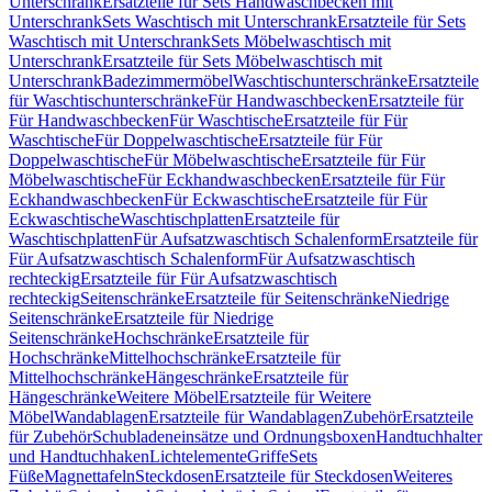
Unterschrank
Ersatzteile für Sets Handwaschbecken mit
Unterschrank
Sets Waschtisch mit Unterschrank
Ersatzteile für Sets
Waschtisch mit Unterschrank
Sets Möbelwaschtisch mit
Unterschrank
Ersatzteile für Sets Möbelwaschtisch mit
Unterschrank
Badezimmermöbel
Waschtischunterschränke
Ersatzteile
für Waschtischunterschränke
Für Handwaschbecken
Ersatzteile für
Für Handwaschbecken
Für Waschtische
Ersatzteile für Für
Waschtische
Für Doppelwaschtische
Ersatzteile für Für
Doppelwaschtische
Für Möbelwaschtische
Ersatzteile für Für
Möbelwaschtische
Für Eckhandwaschbecken
Ersatzteile für Für
Eckhandwaschbecken
Für Eckwaschtische
Ersatzteile für Für
Eckwaschtische
Waschtischplatten
Ersatzteile für
Waschtischplatten
Für Aufsatzwaschtisch Schalenform
Ersatzteile für
Für Aufsatzwaschtisch Schalenform
Für Aufsatzwaschtisch
rechteckig
Ersatzteile für Für Aufsatzwaschtisch
rechteckig
Seitenschränke
Ersatzteile für Seitenschränke
Niedrige
Seitenschränke
Ersatzteile für Niedrige
Seitenschränke
Hochschränke
Ersatzteile für
Hochschränke
Mittelhochschränke
Ersatzteile für
Mittelhochschränke
Hängeschränke
Ersatzteile für
Hängeschränke
Weitere Möbel
Ersatzteile für Weitere
Möbel
Wandablagen
Ersatzteile für Wandablagen
Zubehör
Ersatzteile
für Zubehör
Schubladeneinsätze und Ordnungsboxen
Handtuchhalter
und Handtuchhaken
Lichtelemente
Griffe
Sets
Füße
Magnettafeln
Steckdosen
Ersatzteile für Steckdosen
Weiteres