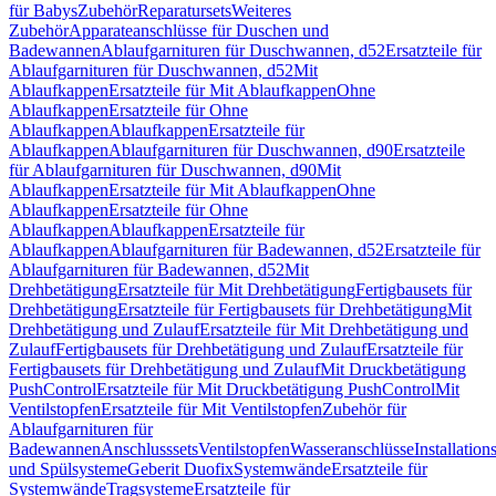
für Babys
Zubehör
Reparatursets
Weiteres
Zubehör
Apparateanschlüsse für Duschen und
Badewannen
Ablaufgarnituren für Duschwannen, d52
Ersatzteile für
Ablaufgarnituren für Duschwannen, d52
Mit
Ablaufkappen
Ersatzteile für Mit Ablaufkappen
Ohne
Ablaufkappen
Ersatzteile für Ohne
Ablaufkappen
Ablaufkappen
Ersatzteile für
Ablaufkappen
Ablaufgarnituren für Duschwannen, d90
Ersatzteile
für Ablaufgarnituren für Duschwannen, d90
Mit
Ablaufkappen
Ersatzteile für Mit Ablaufkappen
Ohne
Ablaufkappen
Ersatzteile für Ohne
Ablaufkappen
Ablaufkappen
Ersatzteile für
Ablaufkappen
Ablaufgarnituren für Badewannen, d52
Ersatzteile für
Ablaufgarnituren für Badewannen, d52
Mit
Drehbetätigung
Ersatzteile für Mit Drehbetätigung
Fertigbausets für
Drehbetätigung
Ersatzteile für Fertigbausets für Drehbetätigung
Mit
Drehbetätigung und Zulauf
Ersatzteile für Mit Drehbetätigung und
Zulauf
Fertigbausets für Drehbetätigung und Zulauf
Ersatzteile für
Fertigbausets für Drehbetätigung und Zulauf
Mit Druckbetätigung
PushControl
Ersatzteile für Mit Druckbetätigung PushControl
Mit
Ventilstopfen
Ersatzteile für Mit Ventilstopfen
Zubehör für
Ablaufgarnituren für
Badewannen
Anschlusssets
Ventilstopfen
Wasseranschlüsse
Installation
und Spülsysteme
Geberit Duofix
Systemwände
Ersatzteile für
Systemwände
Tragsysteme
Ersatzteile für