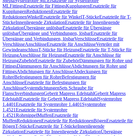
Mepla
Systemrohre ML
Ersatzteile für Systemrohre
ML
Fittings
Ersatzteile für Fittings
Kupplungen
Ersatzteile für
Kupplungen
Reduktionen
Ersatzteile für
Reduktionen
Winkel
Ersatzteile für Winkel
T-Stücke
Ersatzteile für T-
Stücke
Innenliegende Zirkulation
Ersatzteile für Innenliegende
Zirkulation
Übergänge unlösbar
Ersatzteile für Übergänge
unlösbar
Übergänge und Verbindungen, lösbar
Ersatzteile für
Übergänge und Verbindungen, lösbar
Verschlüsse
Ersatzteile für
Verschlüsse
Anschlüsse
Ersatzteile für Anschlüsse
Verteiler mit
Gewindeanschluss
T-Stücke für Heizung
Ersatzteile für T-Stücke für
Heizung
Anschlüsse für Heizung
Ersatzteile für Anschlüsse für
Heizung
Zubehör
Ersatzteile für Zubehör
Dämmungen für Rohre und
Fittings
Dämmungen für Anschlüsse
Abdichtungen für Rohre und
Fittings
Abdichtungen für Anschlüsse
Abdeckungen für
Rohre
Befestigungen für Rohre
Befestigungen für
Anschlüsse
Ersatzteile für Befestigungen für
Anschlüsse
Systemdichtungen
Sets Schraube für
Flanschverbindungen
Geberit Mapress Edelstahl
Geberit Mapress
Edelstahl
Ersatzteile für Geberit Mapress Edelstahl
Systemrohre
1.4401
Ersatzteile für Systemrohre 1.4401
Systemrohre
1.4521
Ersatzteile für Systemrohre
1.4521
Rohrnippel
Muffen
Ersatzteile für
Muffen
Reduktionen
Ersatzteile für Reduktionen
Bögen
Ersatzteile für
Bögen
T-Stücke
Ersatzteile für T-Stücke
Innenliegende
Zirkulation
Ersatzteile für Innenliegende Zirkulation
Übergänge