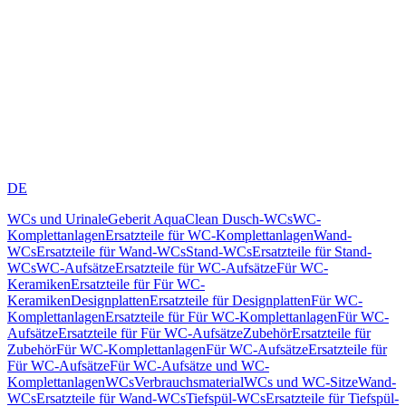
DE
WCs und Urinale
Geberit AquaClean Dusch-WCs
WC-
Komplettanlagen
Ersatzteile für WC-Komplettanlagen
Wand-
WCs
Ersatzteile für Wand-WCs
Stand-WCs
Ersatzteile für Stand-
WCs
WC-Aufsätze
Ersatzteile für WC-Aufsätze
Für WC-
Keramiken
Ersatzteile für Für WC-
Keramiken
Designplatten
Ersatzteile für Designplatten
Für WC-
Komplettanlagen
Ersatzteile für Für WC-Komplettanlagen
Für WC-
Aufsätze
Ersatzteile für Für WC-Aufsätze
Zubehör
Ersatzteile für
Zubehör
Für WC-Komplettanlagen
Für WC-Aufsätze
Ersatzteile für
Für WC-Aufsätze
Für WC-Aufsätze und WC-
Komplettanlagen
WCs
Verbrauchsmaterial
WCs und WC-Sitze
Wand-
WCs
Ersatzteile für Wand-WCs
Tiefspül-WCs
Ersatzteile für Tiefspül-