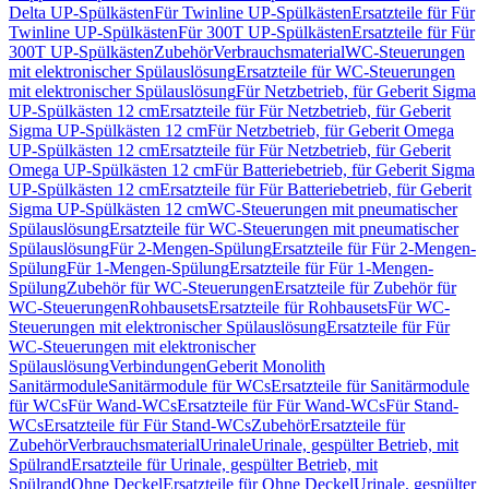
Delta UP-Spülkästen
Für Twinline UP-Spülkästen
Ersatzteile für Für
Twinline UP-Spülkästen
Für 300T UP-Spülkästen
Ersatzteile für Für
300T UP-Spülkästen
Zubehör
Verbrauchsmaterial
WC-Steuerungen
mit elektronischer Spülauslösung
Ersatzteile für WC-Steuerungen
mit elektronischer Spülauslösung
Für Netzbetrieb, für Geberit Sigma
UP-Spülkästen 12 cm
Ersatzteile für Für Netzbetrieb, für Geberit
Sigma UP-Spülkästen 12 cm
Für Netzbetrieb, für Geberit Omega
UP-Spülkästen 12 cm
Ersatzteile für Für Netzbetrieb, für Geberit
Omega UP-Spülkästen 12 cm
Für Batteriebetrieb, für Geberit Sigma
UP-Spülkästen 12 cm
Ersatzteile für Für Batteriebetrieb, für Geberit
Sigma UP-Spülkästen 12 cm
WC-Steuerungen mit pneumatischer
Spülauslösung
Ersatzteile für WC-Steuerungen mit pneumatischer
Spülauslösung
Für 2-Mengen-Spülung
Ersatzteile für Für 2-Mengen-
Spülung
Für 1-Mengen-Spülung
Ersatzteile für Für 1-Mengen-
Spülung
Zubehör für WC-Steuerungen
Ersatzteile für Zubehör für
WC-Steuerungen
Rohbausets
Ersatzteile für Rohbausets
Für WC-
Steuerungen mit elektronischer Spülauslösung
Ersatzteile für Für
WC-Steuerungen mit elektronischer
Spülauslösung
Verbindungen
Geberit Monolith
Sanitärmodule
Sanitärmodule für WCs
Ersatzteile für Sanitärmodule
für WCs
Für Wand-WCs
Ersatzteile für Für Wand-WCs
Für Stand-
WCs
Ersatzteile für Für Stand-WCs
Zubehör
Ersatzteile für
Zubehör
Verbrauchsmaterial
Urinale
Urinale, gespülter Betrieb, mit
Spülrand
Ersatzteile für Urinale, gespülter Betrieb, mit
Spülrand
Ohne Deckel
Ersatzteile für Ohne Deckel
Urinale, gespülter