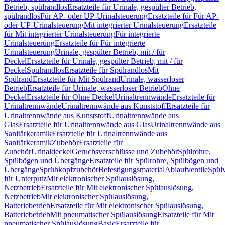
Betrieb, spülrandlos
Ersatzteile für Urinale, gespülter Betrieb,
spülrandlos
Für AP- oder UP-Urinalsteuerung
Ersatzteile für Für AP-
oder UP-Urinalsteuerung
Mit integrierter Urinalsteuerung
Ersatzteile
für Mit integrierter Urinalsteuerung
Für integrierte
Urinalsteuerung
Ersatzteile für Für integrierte
Urinalsteuerung
Urinale, gespülter Betrieb, mit / für
Deckel
Ersatzteile für Urinale, gespülter Betrieb, mit / für
Deckel
Spülrandlos
Ersatzteile für Spülrandlos
Mit
Spülrand
Ersatzteile für Mit Spülrand
Urinale, wasserloser
Betrieb
Ersatzteile für Urinale, wasserloser Betrieb
Ohne
Deckel
Ersatzteile für Ohne Deckel
Urinaltrennwände
Ersatzteile für
Urinaltrennwände
Urinaltrennwände aus Kunststoff
Ersatzteile für
Urinaltrennwände aus Kunststoff
Urinaltrennwände aus
Glas
Ersatzteile für Urinaltrennwände aus Glas
Urinaltrennwände aus
Sanitärkeramik
Ersatzteile für Urinaltrennwände aus
Sanitärkeramik
Zubehör
Ersatzteile für
Zubehör
Urinaldeckel
Geruchsverschlüsse und Zubehör
Spülrohre,
Spülbögen und Übergänge
Ersatzteile für Spülrohre, Spülbögen und
Übergänge
Sprühkopfzubehör
Befestigungsmaterial
Ablaufventile
Spülv
für Unterputz
Mit elektronischer Spülauslösung,
Netzbetrieb
Ersatzteile für Mit elektronischer Spülauslösung,
Netzbetrieb
Mit elektronischer Spülauslösung,
Batteriebetrieb
Ersatzteile für Mit elektronischer Spülauslösung,
Batteriebetrieb
Mit pneumatischer Spülauslösung
Ersatzteile für Mit
pneumatischer Spülauslösung
Basic
Ersatzteile für