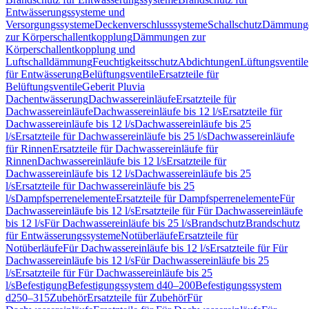
Entwässerungssysteme und
Versorgungssysteme
Deckenverschlusssysteme
Schallschutz
Dämmung
zur Körperschallentkopplung
Dämmungen zur
Körperschallentkopplung und
Luftschalldämmung
Feuchtigkeitsschutz
Abdichtungen
Lüftungsventile
für Entwässerung
Belüftungsventile
Ersatzteile für
Belüftungsventile
Geberit Pluvia
Dachentwässerung
Dachwassereinläufe
Ersatzteile für
Dachwassereinläufe
Dachwassereinläufe bis 12 l/s
Ersatzteile für
Dachwassereinläufe bis 12 l/s
Dachwassereinläufe bis 25
l/s
Ersatzteile für Dachwassereinläufe bis 25 l/s
Dachwassereinläufe
für Rinnen
Ersatzteile für Dachwassereinläufe für
Rinnen
Dachwassereinläufe bis 12 l/s
Ersatzteile für
Dachwassereinläufe bis 12 l/s
Dachwassereinläufe bis 25
l/s
Ersatzteile für Dachwassereinläufe bis 25
l/s
Dampfsperrenelemente
Ersatzteile für Dampfsperrenelemente
Für
Dachwassereinläufe bis 12 l/s
Ersatzteile für Für Dachwassereinläufe
bis 12 l/s
Für Dachwassereinläufe bis 25 l/s
Brandschutz
Brandschutz
für Entwässerungssysteme
Notüberläufe
Ersatzteile für
Notüberläufe
Für Dachwassereinläufe bis 12 l/s
Ersatzteile für Für
Dachwassereinläufe bis 12 l/s
Für Dachwassereinläufe bis 25
l/s
Ersatzteile für Für Dachwassereinläufe bis 25
l/s
Befestigung
Befestigungssystem d40–200
Befestigungssystem
d250–315
Zubehör
Ersatzteile für Zubehör
Für