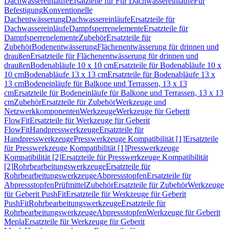
Dachwassereinläufe
Ersatzteile für Für Dachwassereinläufe
Für
Befestigung
Konventionelle
Dachentwässerung
Dachwassereinläufe
Ersatzteile für
Dachwassereinläufe
Dampfsperrenelemente
Ersatzteile für
Dampfsperrenelemente
Zubehör
Ersatzteile für
Zubehör
Bodenentwässerung
Flächenentwässerung für drinnen und
draußen
Ersatzteile für Flächenentwässerung für drinnen und
draußen
Bodenabläufe 10 x 10 cm
Ersatzteile für Bodenabläufe 10 x
10 cm
Bodenabläufe 13 x 13 cm
Ersatzteile für Bodenabläufe 13 x
13 cm
Bodeneinläufe für Balkone und Terrassen, 13 x 13
cm
Ersatzteile für Bodeneinläufe für Balkone und Terrassen, 13 x 13
cm
Zubehör
Ersatzteile für Zubehör
Werkzeuge und
Netzwerkkomponenten
Werkzeuge
Werkzeuge für Geberit
FlowFit
Ersatzteile für Werkzeuge für Geberit
FlowFit
Handpresswerkzeuge
Ersatzteile für
Handpresswerkzeuge
Presswerkzeuge Kompatibilität [1]
Ersatzteile
für Presswerkzeuge Kompatibilität [1]
Presswerkzeuge
Kompatibilität [2]
Ersatzteile für Presswerkzeuge Kompatibilität
[2]
Rohrbearbeitungswerkzeuge
Ersatzteile für
Rohrbearbeitungswerkzeuge
Abpressstopfen
Ersatzteile für
Abpressstopfen
Prüfmittel
Zubehör
Ersatzteile für Zubehör
Werkzeuge
für Geberit PushFit
Ersatzteile für Werkzeuge für Geberit
PushFit
Rohrbearbeitungswerkzeuge
Ersatzteile für
Rohrbearbeitungswerkzeuge
Abpressstopfen
Werkzeuge für Geberit
Mepla
Ersatzteile für Werkzeuge für Geberit