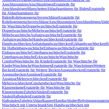
Anschlussstutzen
Anschlussbögen
Ersatzteile für
Anschlussbögen
Manschetten
Ablaufgarnituren für Bidets
Ersatzteile
für Ablaufgarnituren für
Bidets
Rohrbogengeruchsverschlüsse
Ersatzteile für
Rohrbogengeruchsverschlüsse
Anschlussstutzen
Anschlussbögen
Abde
für Waschtische
Doppelwaschtische
Ersatzteile für
Doppelwaschtische
Möbelwaschtische
Ersatzteile für
Möbelwaschtische
Aufsatzwaschtische
Ersatzteile für
Aufsatzwaschtische
Handwaschbecken
Ersatzteile für
Handwaschbecken
Aufsatzhandwaschbecken
Eckhandwaschbecken
H
für Halbeinbauwaschtische
Einbauwaschtische
Ersatzteile für
Einbauwaschtische
Unterbauwaschtische
Ersatzteile für
Unterbauwaschtische
Eckwaschtische
Waschtische
Comfort
Waschtische für Kinder
Ersatzteile für Waschtische für
Kinder
Waschtische
Waschrinnen
Ersatzteile für Waschrinnen
Weitere
Becken
Ersatzteile für Weitere Becken
Ausgussbecken
Ersatzteile für
Ausgussbecken
Ausgüsse
Ersatzteile für
Ausgüsse
Mehrzweckbecken
Ersatzteile für
Mehrzweckbecken
Gipsfangbecken
Waschtische für
Klassenräume
Ersatzteile für Waschtische für
Klassenräume
Zubehör
Säulen
Ersatzteile für
Säulen
Halbsäulen
Ersatzteile für
Halbsäulen
Zubehör
Ablaufkappen
Handtuchhalter
Befestigungsmateria
Waschtisch mit Unterschrank
Sets Handwaschbecken mit