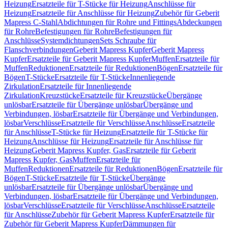
Heizung
Ersatzteile für T-Stücke für Heizung
Anschlüsse für
Heizung
Ersatzteile für Anschlüsse für Heizung
Zubehör für Geberit
Mapress C-Stahl
Abdichtungen für Rohre und Fittings
Abdeckungen
für Rohre
Befestigungen für Rohre
Befestigungen für
Anschlüsse
Systemdichtungen
Sets Schraube für
Flanschverbindungen
Geberit Mapress Kupfer
Geberit Mapress
Kupfer
Ersatzteile für Geberit Mapress Kupfer
Muffen
Ersatzteile für
Muffen
Reduktionen
Ersatzteile für Reduktionen
Bögen
Ersatzteile für
Bögen
T-Stücke
Ersatzteile für T-Stücke
Innenliegende
Zirkulation
Ersatzteile für Innenliegende
Zirkulation
Kreuzstücke
Ersatzteile für Kreuzstücke
Übergänge
unlösbar
Ersatzteile für Übergänge unlösbar
Übergänge und
Verbindungen, lösbar
Ersatzteile für Übergänge und Verbindungen,
lösbar
Verschlüsse
Ersatzteile für Verschlüsse
Anschlüsse
Ersatzteile
für Anschlüsse
T-Stücke für Heizung
Ersatzteile für T-Stücke für
Heizung
Anschlüsse für Heizung
Ersatzteile für Anschlüsse für
Heizung
Geberit Mapress Kupfer, Gas
Ersatzteile für Geberit
Mapress Kupfer, Gas
Muffen
Ersatzteile für
Muffen
Reduktionen
Ersatzteile für Reduktionen
Bögen
Ersatzteile für
Bögen
T-Stücke
Ersatzteile für T-Stücke
Übergänge
unlösbar
Ersatzteile für Übergänge unlösbar
Übergänge und
Verbindungen, lösbar
Ersatzteile für Übergänge und Verbindungen,
lösbar
Verschlüsse
Ersatzteile für Verschlüsse
Anschlüsse
Ersatzteile
für Anschlüsse
Zubehör für Geberit Mapress Kupfer
Ersatzteile für
Zubehör für Geberit Mapress Kupfer
Dämmungen für