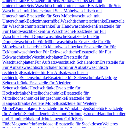
Unterschrank
Ersatzteile für Sets Handwaschbecken mit
Unterschrank
Sets Waschtisch mit Unterschrank
Ersatzteile für Sets
Waschtisch mit Unterschrank
Sets Möbelwaschtisch mit
Unterschrank
Ersatzteile für Sets Möbelwaschtisch mit
Unterschrank
Badezimmermöbel
Waschtischunterschränke
Ersatzteile
für Waschtischunterschränke
Für Handwaschbecken
Ersatzteile für
Für Handwaschbecken
Für Waschtische
Ersatzteile für Für
Waschtische
Für Doppelwaschtische
Ersatzteile für Für
Doppelwaschtische
Für Möbelwaschtische
Ersatzteile für Für
Möbelwaschtische
Für Eckhandwaschbecken
Ersatzteile für Für
Eckhandwaschbecken
Für Eckwaschtische
Ersatzteile für Für
Eckwaschtische
Waschtischplatten
Ersatzteile für
Waschtischplatten
Für Aufsatzwaschtisch Schalenform
Ersatzteile für
Für Aufsatzwaschtisch Schalenform
Für Aufsatzwaschtisch
rechteckig
Ersatzteile für Für Aufsatzwaschtisch
rechteckig
Seitenschränke
Ersatzteile für Seitenschränke
Niedrige
Seitenschränke
Ersatzteile für Niedrige
Seitenschränke
Hochschränke
Ersatzteile für
Hochschränke
Mittelhochschränke
Ersatzteile für
Mittelhochschränke
Hängeschränke
Ersatzteile für
Hängeschränke
Weitere Möbel
Ersatzteile für Weitere
Möbel
Wandablagen
Ersatzteile für Wandablagen
Zubehör
Ersatzteile
für Zubehör
Schubladeneinsätze und Ordnungsboxen
Handtuchhalter
und Handtuchhaken
Lichtelemente
Griffe
Sets
Füße
Magnettafeln
Steckdosen
Ersatzteile für Steckdosen
Weiteres