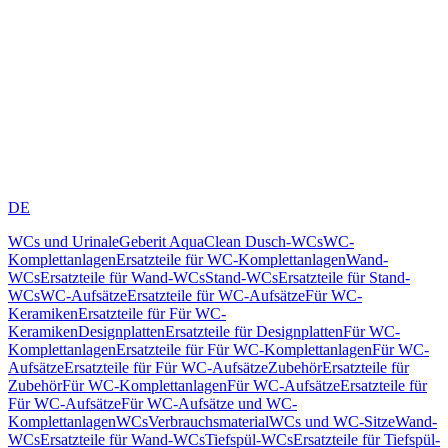
DE
WCs und Urinale
Geberit AquaClean Dusch-WCs
WC-
Komplettanlagen
Ersatzteile für WC-Komplettanlagen
Wand-
WCs
Ersatzteile für Wand-WCs
Stand-WCs
Ersatzteile für Stand-
WCs
WC-Aufsätze
Ersatzteile für WC-Aufsätze
Für WC-
Keramiken
Ersatzteile für Für WC-
Keramiken
Designplatten
Ersatzteile für Designplatten
Für WC-
Komplettanlagen
Ersatzteile für Für WC-Komplettanlagen
Für WC-
Aufsätze
Ersatzteile für Für WC-Aufsätze
Zubehör
Ersatzteile für
Zubehör
Für WC-Komplettanlagen
Für WC-Aufsätze
Ersatzteile für
Für WC-Aufsätze
Für WC-Aufsätze und WC-
Komplettanlagen
WCs
Verbrauchsmaterial
WCs und WC-Sitze
Wand-
WCs
Ersatzteile für Wand-WCs
Tiefspül-WCs
Ersatzteile für Tiefspül-