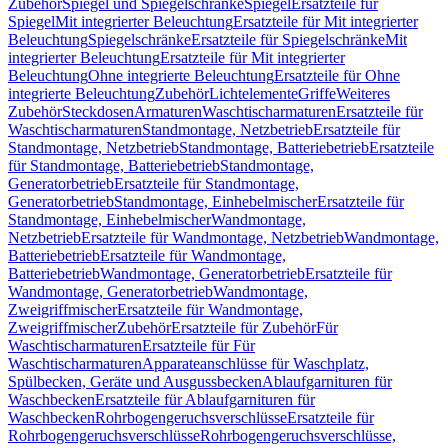
Zubehör
Spiegel und Spiegelschränke
Spiegel
Ersatzteile für
Spiegel
Mit integrierter Beleuchtung
Ersatzteile für Mit integrierter
Beleuchtung
Spiegelschränke
Ersatzteile für Spiegelschränke
Mit
integrierter Beleuchtung
Ersatzteile für Mit integrierter
Beleuchtung
Ohne integrierte Beleuchtung
Ersatzteile für Ohne
integrierte Beleuchtung
Zubehör
Lichtelemente
Griffe
Weiteres
Zubehör
Steckdosen
Armaturen
Waschtischarmaturen
Ersatzteile für
Waschtischarmaturen
Standmontage, Netzbetrieb
Ersatzteile für
Standmontage, Netzbetrieb
Standmontage, Batteriebetrieb
Ersatzteile
für Standmontage, Batteriebetrieb
Standmontage,
Generatorbetrieb
Ersatzteile für Standmontage,
Generatorbetrieb
Standmontage, Einhebelmischer
Ersatzteile für
Standmontage, Einhebelmischer
Wandmontage,
Netzbetrieb
Ersatzteile für Wandmontage, Netzbetrieb
Wandmontage,
Batteriebetrieb
Ersatzteile für Wandmontage,
Batteriebetrieb
Wandmontage, Generatorbetrieb
Ersatzteile für
Wandmontage, Generatorbetrieb
Wandmontage,
Zweigriffmischer
Ersatzteile für Wandmontage,
Zweigriffmischer
Zubehör
Ersatzteile für Zubehör
Für
Waschtischarmaturen
Ersatzteile für Für
Waschtischarmaturen
Apparateanschlüsse für Waschplatz,
Spülbecken, Geräte und Ausgussbecken
Ablaufgarnituren für
Waschbecken
Ersatzteile für Ablaufgarnituren für
Waschbecken
Rohrbogengeruchsverschlüsse
Ersatzteile für
Rohrbogengeruchsverschlüsse
Rohrbogengeruchsverschlüsse,