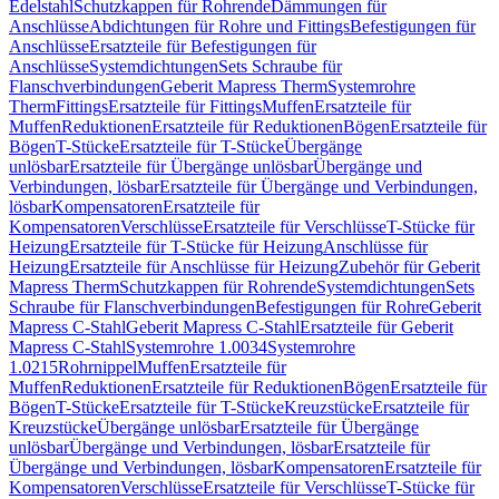
Edelstahl
Schutzkappen für Rohrende
Dämmungen für
Anschlüsse
Abdichtungen für Rohre und Fittings
Befestigungen für
Anschlüsse
Ersatzteile für Befestigungen für
Anschlüsse
Systemdichtungen
Sets Schraube für
Flanschverbindungen
Geberit Mapress Therm
Systemrohre
Therm
Fittings
Ersatzteile für Fittings
Muffen
Ersatzteile für
Muffen
Reduktionen
Ersatzteile für Reduktionen
Bögen
Ersatzteile für
Bögen
T-Stücke
Ersatzteile für T-Stücke
Übergänge
unlösbar
Ersatzteile für Übergänge unlösbar
Übergänge und
Verbindungen, lösbar
Ersatzteile für Übergänge und Verbindungen,
lösbar
Kompensatoren
Ersatzteile für
Kompensatoren
Verschlüsse
Ersatzteile für Verschlüsse
T-Stücke für
Heizung
Ersatzteile für T-Stücke für Heizung
Anschlüsse für
Heizung
Ersatzteile für Anschlüsse für Heizung
Zubehör für Geberit
Mapress Therm
Schutzkappen für Rohrende
Systemdichtungen
Sets
Schraube für Flanschverbindungen
Befestigungen für Rohre
Geberit
Mapress C-Stahl
Geberit Mapress C-Stahl
Ersatzteile für Geberit
Mapress C-Stahl
Systemrohre 1.0034
Systemrohre
1.0215
Rohrnippel
Muffen
Ersatzteile für
Muffen
Reduktionen
Ersatzteile für Reduktionen
Bögen
Ersatzteile für
Bögen
T-Stücke
Ersatzteile für T-Stücke
Kreuzstücke
Ersatzteile für
Kreuzstücke
Übergänge unlösbar
Ersatzteile für Übergänge
unlösbar
Übergänge und Verbindungen, lösbar
Ersatzteile für
Übergänge und Verbindungen, lösbar
Kompensatoren
Ersatzteile für
Kompensatoren
Verschlüsse
Ersatzteile für Verschlüsse
T-Stücke für