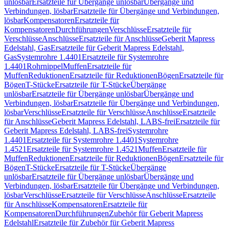
unlösbar
Ersatzteile für Übergänge unlösbar
Übergänge und
Verbindungen, lösbar
Ersatzteile für Übergänge und Verbindungen,
lösbar
Kompensatoren
Ersatzteile für
Kompensatoren
Durchführungen
Verschlüsse
Ersatzteile für
Verschlüsse
Anschlüsse
Ersatzteile für Anschlüsse
Geberit Mapress
Edelstahl, Gas
Ersatzteile für Geberit Mapress Edelstahl,
Gas
Systemrohre 1.4401
Ersatzteile für Systemrohre
1.4401
Rohrnippel
Muffen
Ersatzteile für
Muffen
Reduktionen
Ersatzteile für Reduktionen
Bögen
Ersatzteile für
Bögen
T-Stücke
Ersatzteile für T-Stücke
Übergänge
unlösbar
Ersatzteile für Übergänge unlösbar
Übergänge und
Verbindungen, lösbar
Ersatzteile für Übergänge und Verbindungen,
lösbar
Verschlüsse
Ersatzteile für Verschlüsse
Anschlüsse
Ersatzteile
für Anschlüsse
Geberit Mapress Edelstahl, LABS-frei
Ersatzteile für
Geberit Mapress Edelstahl, LABS-frei
Systemrohre
1.4401
Ersatzteile für Systemrohre 1.4401
Systemrohre
1.4521
Ersatzteile für Systemrohre 1.4521
Muffen
Ersatzteile für
Muffen
Reduktionen
Ersatzteile für Reduktionen
Bögen
Ersatzteile für
Bögen
T-Stücke
Ersatzteile für T-Stücke
Übergänge
unlösbar
Ersatzteile für Übergänge unlösbar
Übergänge und
Verbindungen, lösbar
Ersatzteile für Übergänge und Verbindungen,
lösbar
Verschlüsse
Ersatzteile für Verschlüsse
Anschlüsse
Ersatzteile
für Anschlüsse
Kompensatoren
Ersatzteile für
Kompensatoren
Durchführungen
Zubehör für Geberit Mapress
Edelstahl
Ersatzteile für Zubehör für Geberit Mapress