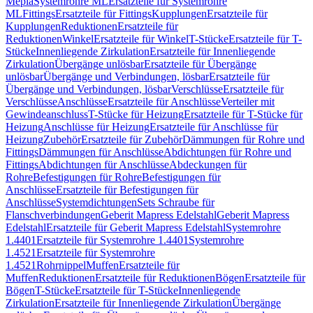
Mepla
Systemrohre ML
Ersatzteile für Systemrohre
ML
Fittings
Ersatzteile für Fittings
Kupplungen
Ersatzteile für
Kupplungen
Reduktionen
Ersatzteile für
Reduktionen
Winkel
Ersatzteile für Winkel
T-Stücke
Ersatzteile für T-
Stücke
Innenliegende Zirkulation
Ersatzteile für Innenliegende
Zirkulation
Übergänge unlösbar
Ersatzteile für Übergänge
unlösbar
Übergänge und Verbindungen, lösbar
Ersatzteile für
Übergänge und Verbindungen, lösbar
Verschlüsse
Ersatzteile für
Verschlüsse
Anschlüsse
Ersatzteile für Anschlüsse
Verteiler mit
Gewindeanschluss
T-Stücke für Heizung
Ersatzteile für T-Stücke für
Heizung
Anschlüsse für Heizung
Ersatzteile für Anschlüsse für
Heizung
Zubehör
Ersatzteile für Zubehör
Dämmungen für Rohre und
Fittings
Dämmungen für Anschlüsse
Abdichtungen für Rohre und
Fittings
Abdichtungen für Anschlüsse
Abdeckungen für
Rohre
Befestigungen für Rohre
Befestigungen für
Anschlüsse
Ersatzteile für Befestigungen für
Anschlüsse
Systemdichtungen
Sets Schraube für
Flanschverbindungen
Geberit Mapress Edelstahl
Geberit Mapress
Edelstahl
Ersatzteile für Geberit Mapress Edelstahl
Systemrohre
1.4401
Ersatzteile für Systemrohre 1.4401
Systemrohre
1.4521
Ersatzteile für Systemrohre
1.4521
Rohrnippel
Muffen
Ersatzteile für
Muffen
Reduktionen
Ersatzteile für Reduktionen
Bögen
Ersatzteile für
Bögen
T-Stücke
Ersatzteile für T-Stücke
Innenliegende
Zirkulation
Ersatzteile für Innenliegende Zirkulation
Übergänge