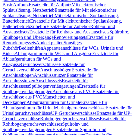
Basic
Aufputz
Ersatzteile für Aufputz
Mit elektronischer
Spülauslösung, Netzbetrieb
Ersatzteile für Mit elektronischer
Spülauslösung, Netzbetrieb
Mit elektronischer Spülauslösung,
Batteriebetrieb
Ersatzteile für Mit elektronischer Spülauslösung,
Batteriebetrieb
Zubehör
Ersatzteile für Zubehör
Rohbau- und
Austauschsets
Ersatzteile für Rohbau- und Austauschsets
Spülrohre,
Spülbögen und Übergänge
Renovierungssets
Ersatzteile für
Renovierungssets
Abdeckplatten
Sonstiges
Zubehör
Bedienhilfen
Apparateanschlüsse für WCs, Urinale und
Bidets
Ablaufgarnituren für WCs und Ausgüsse
Ersatzteile für
Ablaufgarnituren für WCs und
Ausgüsse
Geruchsverschlüsse
Ersatzteile für
Geruchsverschlüsse
Anschlussbögen
Ersatzteile für
Anschlussbögen
Anschlussstutzen
Ersatzteile für
Anschlussstutzen
Anschlusssets
Ersatzteile für
Anschlusssets
Spülbogenverlängerungen
Ersatzteile für
Spülbogenverlängerungen
Anschlüsse aus PVC
Ersatzteile für
Anschlüsse aus PVC
Manschetten und
Deckkappen
Ablaufgarnituren für Urinale
Ersatzteile für
Ablaufgarnituren für Urinale
Urinalgeruchsverschlüsse
Ersatzteile für
Urinalgeruchsverschlüsse
UP-Geruchsverschlüsse
Ersatzteile für UP-
Geruchsverschlüsse
Rohrbogengeruchsverschlüsses
Ersatzteile für
Rohrbogengeruchsverschlüsses
Spülrohr- und
Spülbogenverlängerungen
Ersatzteile für Spülrohr- und
Spülbogenverlängerungen
Anschlussstutzen
Ersatzteile für