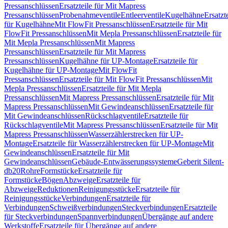
Pressanschlüssen
Ersatzteile für Mit Mapress
Pressanschlüssen
Probenahmeventile
Entleerventile
Kugelhähne
Ersatzt
für Kugelhähne
Mit FlowFit Pressanschlüssen
Ersatzteile für Mit
FlowFit Pressanschlüssen
Mit Mepla Pressanschlüssen
Ersatzteile für
Mit Mepla Pressanschlüssen
Mit Mapress
Pressanschlüssen
Ersatzteile für Mit Mapress
Pressanschlüssen
Kugelhähne für UP-Montage
Ersatzteile für
Kugelhähne für UP-Montage
Mit FlowFit
Pressanschlüssen
Ersatzteile für Mit FlowFit Pressanschlüssen
Mit
Mepla Pressanschlüssen
Ersatzteile für Mit Mepla
Pressanschlüssen
Mit Mapress Pressanschlüssen
Ersatzteile für Mit
Mapress Pressanschlüssen
Mit Gewindeanschlüssen
Ersatzteile für
Mit Gewindeanschlüssen
Rückschlagventile
Ersatzteile für
Rückschlagventile
Mit Mapress Pressanschlüssen
Ersatzteile für Mit
Mapress Pressanschlüssen
Wasserzählerstrecken für UP-
Montage
Ersatzteile für Wasserzählerstrecken für UP-Montage
Mit
Gewindeanschlüssen
Ersatzteile für Mit
Gewindeanschlüssen
Gebäude-Entwässerungssysteme
Geberit Silent-
db20
Rohre
Formstücke
Ersatzteile für
Formstücke
Bögen
Abzweige
Ersatzteile für
Abzweige
Reduktionen
Reinigungsstücke
Ersatzteile für
Reinigungsstücke
Verbindungen
Ersatzteile für
Verbindungen
Schweißverbindungen
Steckverbindungen
Ersatzteile
für Steckverbindungen
Spannverbindungen
Übergänge auf andere
Werkstoffe
Ersatzteile für Übergänge auf andere