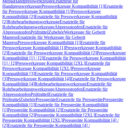
Mepla
Handpresswerkzeuge
Ersatzteile für
Handpresswerkzeuge
Presswerkzeuge Kompatibilität [1]
Ersatzteile
für Presswerkzeuge Kompatibilität [1]
Presswerkzeuge
Kompatibilität [2]
Ersatzteile für Presswerkzeuge Kompatibilität
[2]
Rohrbearbeitungswerkzeuge
Ersatzteile für
Rohrbearbeitungswerkzeuge
Abpressstopfen
Ersatzteile für
Abpressstopfen
Prüfmittel
Zubehör
Werkzeuge für Geberit
Mapress
Ersatzteile für Werkzeuge für Geberit
Mapress
Presswerkzeuge Kompatibilität [1]
Ersatzteile für
Presswerkzeuge Kompatibilität [1]
Presswerkzeuge Kompatibilität
[2]
Ersatzteile für Presswerkzeuge Kompatibilität [2]
Presswerkzeuge
Kompatibilität [1] / [2]
Ersatzteile für Presswerkzeuge Kompatibilität
[1] / [2]
Presswerkzeuge Kompatibilität [2XL]
Ersatzteile für
Presswerkzeuge Kompatibilität [2XL]
Presswerkzeuge
Kompatibilität [3]
Ersatzteile für Presswerkzeuge Kompatibilität
[3]
Presswerkzeuge Kompatibilität [4]
Ersatzteile für Presswerkzeuge
Kompatibilität [4]
Rohrbearbeitungswerkzeuge
Ersatzteile für
Rohrbearbeitungswerkzeuge
Abpressstopfen
Ersatzteile für
Abpressstopfen
Prüfmittel
Ersatzteile für
Prüfmittel
Zubehör
Pressgeräte
Ersatzteile für Pressgeräte
Pressgeräte
Kompatibilität [1]
Ersatzteile für Pressgeräte Kompatibilität
[1]
Pressgeräte Kompatibilität [2]
Ersatzteile für Pressgeräte
Kompatibilität [2]
Pressgeräte Kompatibilität [2XL]
Ersatzteile für
Pressgeräte Kompatibilität [2XL]
Pressgeräte Kompatibilität [4] /
[2]
Ersatzteile für Pressgeräte Kompatibilität [4] /