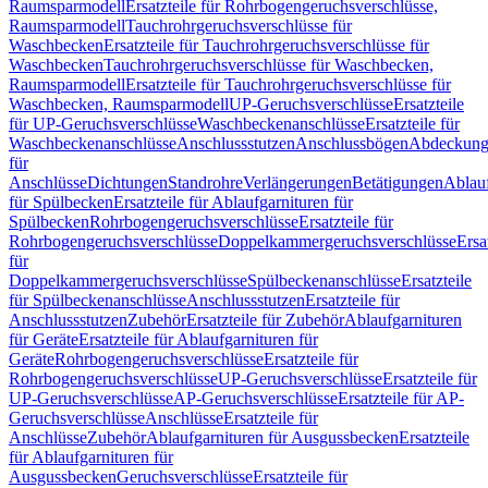
Raumsparmodell
Ersatzteile für Rohrbogengeruchsverschlüsse,
Raumsparmodell
Tauchrohrgeruchsverschlüsse für
Waschbecken
Ersatzteile für Tauchrohrgeruchsverschlüsse für
Waschbecken
Tauchrohrgeruchsverschlüsse für Waschbecken,
Raumsparmodell
Ersatzteile für Tauchrohrgeruchsverschlüsse für
Waschbecken, Raumsparmodell
UP-Geruchsverschlüsse
Ersatzteile
für UP-Geruchsverschlüsse
Waschbeckenanschlüsse
Ersatzteile für
Waschbeckenanschlüsse
Anschlussstutzen
Anschlussbögen
Abdeckung
für
Anschlüsse
Dichtungen
Standrohre
Verlängerungen
Betätigungen
Ablauf
für Spülbecken
Ersatzteile für Ablaufgarnituren für
Spülbecken
Rohrbogengeruchsverschlüsse
Ersatzteile für
Rohrbogengeruchsverschlüsse
Doppelkammergeruchsverschlüsse
Ersa
für
Doppelkammergeruchsverschlüsse
Spülbeckenanschlüsse
Ersatzteile
für Spülbeckenanschlüsse
Anschlussstutzen
Ersatzteile für
Anschlussstutzen
Zubehör
Ersatzteile für Zubehör
Ablaufgarnituren
für Geräte
Ersatzteile für Ablaufgarnituren für
Geräte
Rohrbogengeruchsverschlüsse
Ersatzteile für
Rohrbogengeruchsverschlüsse
UP-Geruchsverschlüsse
Ersatzteile für
UP-Geruchsverschlüsse
AP-Geruchsverschlüsse
Ersatzteile für AP-
Geruchsverschlüsse
Anschlüsse
Ersatzteile für
Anschlüsse
Zubehör
Ablaufgarnituren für Ausgussbecken
Ersatzteile
für Ablaufgarnituren für
Ausgussbecken
Geruchsverschlüsse
Ersatzteile für