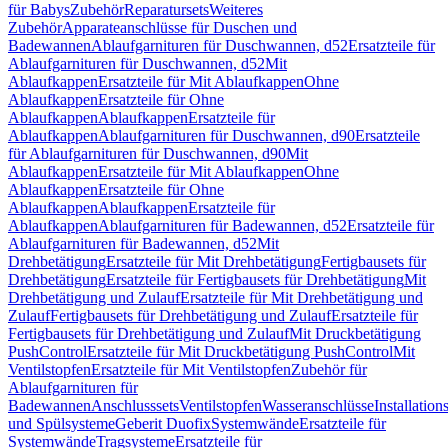
für Babys
Zubehör
Reparatursets
Weiteres
Zubehör
Apparateanschlüsse für Duschen und
Badewannen
Ablaufgarnituren für Duschwannen, d52
Ersatzteile für
Ablaufgarnituren für Duschwannen, d52
Mit
Ablaufkappen
Ersatzteile für Mit Ablaufkappen
Ohne
Ablaufkappen
Ersatzteile für Ohne
Ablaufkappen
Ablaufkappen
Ersatzteile für
Ablaufkappen
Ablaufgarnituren für Duschwannen, d90
Ersatzteile
für Ablaufgarnituren für Duschwannen, d90
Mit
Ablaufkappen
Ersatzteile für Mit Ablaufkappen
Ohne
Ablaufkappen
Ersatzteile für Ohne
Ablaufkappen
Ablaufkappen
Ersatzteile für
Ablaufkappen
Ablaufgarnituren für Badewannen, d52
Ersatzteile für
Ablaufgarnituren für Badewannen, d52
Mit
Drehbetätigung
Ersatzteile für Mit Drehbetätigung
Fertigbausets für
Drehbetätigung
Ersatzteile für Fertigbausets für Drehbetätigung
Mit
Drehbetätigung und Zulauf
Ersatzteile für Mit Drehbetätigung und
Zulauf
Fertigbausets für Drehbetätigung und Zulauf
Ersatzteile für
Fertigbausets für Drehbetätigung und Zulauf
Mit Druckbetätigung
PushControl
Ersatzteile für Mit Druckbetätigung PushControl
Mit
Ventilstopfen
Ersatzteile für Mit Ventilstopfen
Zubehör für
Ablaufgarnituren für
Badewannen
Anschlusssets
Ventilstopfen
Wasseranschlüsse
Installation
und Spülsysteme
Geberit Duofix
Systemwände
Ersatzteile für
Systemwände
Tragsysteme
Ersatzteile für