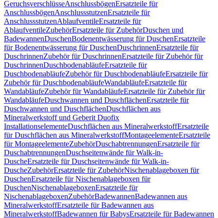
Geruchsverschlüsse
Anschlussbögen
Ersatzteile für
Anschlussbögen
Anschlussstutzen
Ersatzteile für
Anschlussstutzen
Ablaufventile
Ersatzteile für
Ablaufventile
Zubehör
Ersatzteile für Zubehör
Duschen und
Badewannen
Duschen
Bodenentwässerung für Duschen
Ersatzteile
für Bodenentwässerung für Duschen
Duschrinnen
Ersatzteile für
Duschrinnen
Zubehör für Duschrinnen
Ersatzteile für Zubehör für
Duschrinnen
Duschbodenabläufe
Ersatzteile für
Duschbodenabläufe
Zubehör für Duschbodenabläufe
Ersatzteile für
Zubehör für Duschbodenabläufe
Wandabläufe
Ersatzteile für
Wandabläufe
Zubehör für Wandabläufe
Ersatzteile für Zubehör für
Wandabläufe
Duschwannen und Duschflächen
Ersatzteile für
Duschwannen und Duschflächen
Duschflächen aus
Mineralwerkstoff und Geberit Duofix
Installationselemente
Duschflächen aus Mineralwerkstoff
Ersatzteile
für Duschflächen aus Mineralwerkstoff
Montageelemente
Ersatzteile
für Montageelemente
Zubehör
Duschabtrennungen
Ersatzteile für
Duschabtrennungen
Duschseitenwände für Walk-in-
Dusche
Ersatzteile für Duschseitenwände für Walk-in-
Dusche
Zubehör
Ersatzteile für Zubehör
Nischenablageboxen für
Duschen
Ersatzteile für Nischenablageboxen für
Duschen
Nischenablageboxen
Ersatzteile für
Nischenablageboxen
Zubehör
Badewannen
Badewannen aus
Mineralwerkstoff
Ersatzteile für Badewannen aus
Mineralwerkstoff
Badewannen für Babys
Ersatzteile für Badewannen