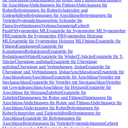
für Anschlüsse
Abdichtungen für Fittings
Abdeckungen für
Rohre
Befestigungen für Rohre
Schutzrohre und
Einlegehilfen
Befestigungen für Anschlüsse
Befestigungen für
Verteiler
Systemdichtungen
Sets Schraube für
Flanschverbindungen
Verbrauchsmaterial
Geberit
PushFit
Systemrohre ML
Ersatzteile für Systemrohre ML
Systemrohre
PB
Ersatzteile für Systemrohre PB
Systemrohre Heizung
ML
Ersatzteile für Systemrohre Heizung ML
Fittings
Ersatzteile für
Fittings
Kupplungen
Ersatzteile für
Kupplungen
Reduktionen
Ersatzteile für
Reduktionen
Winkel
Ersatzteile für Winkel
T-Stücke
Ersatzteile für T-
Stücke
Übergänge unlösbar
Ersatzteile für Übergänge
unlösbar
Übergänge und Verbindungen, lösbar
Ersatzteile für
Übergänge und Verbindungen, lösbar
Anschlussdosen
Ersatzteile für
Anschlussdosen
Anschlüsse
Ersatzteile für Anschlüsse
Verteiler mit
Steckanschluss
Ersatzteile für Verteiler mit Steckanschluss
Verteiler
mit Gewindeanschluss
Anschlüsse für Heizung
Ersatzteile für
Anschlüsse für Heizung
Zubehör
Ersatzteile für
Zubehör
Dämmungen für Rohre und Fittings
Dämmungen für
Anschlüsse
Abdichtungen für Rohre und Fittings
Abdichtungen für
Anschlüsse
Abdeckungen für Rohre
Befestigungen für
Rohre
Schutzrohre und Einlegehilfen
Befestigungen für
Anschlüsse
Ersatzteile für Befestigungen für
Anschlüsse
Befestigungen für Verteiler
Systemdichtungen
Geberit