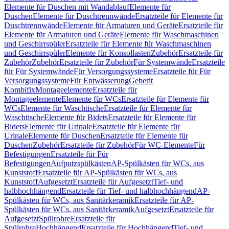
Elemente für Duschen mit Wandablauf
Elemente für
Duschen
Elemente für Duschtrennwände
Ersatzteile für Elemente für
Duschtrennwände
Elemente für Armaturen und Geräte
Ersatzteile für
Elemente für Armaturen und Geräte
Elemente für Waschmaschinen
und Geschirrspüler
Ersatzteile für Elemente für Waschmaschinen
und Geschirrspüler
Elemente für Konsollasten
Zubehör
Ersatzteile für
Zubehör
Zubehör
Ersatzteile für Zubehör
Für Systemwände
Ersatzteile
für Für Systemwände
Für Versorgungssysteme
Ersatzteile für Für
Versorgungssysteme
Für Entwässerung
Geberit
Kombifix
Montageelemente
Ersatzteile für
Montageelemente
Elemente für WCs
Ersatzteile für Elemente für
WCs
Elemente für Waschtische
Ersatzteile für Elemente für
Waschtische
Elemente für Bidets
Ersatzteile für Elemente für
Bidets
Elemente für Urinale
Ersatzteile für Elemente für
Urinale
Elemente für Duschen
Ersatzteile für Elemente für
Duschen
Zubehör
Ersatzteile für Zubehör
Für WC-Elemente
Für
Befestigungen
Ersatzteile für Für
Befestigungen
Aufputzspülkästen
AP-Spülkästen für WCs, aus
Kunststoff
Ersatzteile für AP-Spülkästen für WCs, aus
Kunststoff
Aufgesetzt
Ersatzteile für Aufgesetzt
Tief- und
halbhochhängend
Ersatzteile für Tief- und halbhochhängend
AP-
Spülkästen für WCs, aus Sanitärkeramik
Ersatzteile für AP-
Spülkästen für WCs, aus Sanitärkeramik
Aufgesetzt
Ersatzteile für
Aufgesetzt
Spülrohre
Ersatzteile für
Spülrohre
Hochhängend
Ersatzteile für Hochhängend
Tief- und