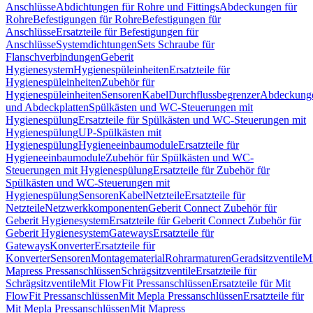
Anschlüsse
Abdichtungen für Rohre und Fittings
Abdeckungen für
Rohre
Befestigungen für Rohre
Befestigungen für
Anschlüsse
Ersatzteile für Befestigungen für
Anschlüsse
Systemdichtungen
Sets Schraube für
Flanschverbindungen
Geberit
Hygienesystem
Hygienespüleinheiten
Ersatzteile für
Hygienespüleinheiten
Zubehör für
Hygienespüleinheiten
Sensoren
Kabel
Durchflussbegrenzer
Abdeckung
und Abdeckplatten
Spülkästen und WC-Steuerungen mit
Hygienespülung
Ersatzteile für Spülkästen und WC-Steuerungen mit
Hygienespülung
UP-Spülkästen mit
Hygienespülung
Hygieneeinbaumodule
Ersatzteile für
Hygieneeinbaumodule
Zubehör für Spülkästen und WC-
Steuerungen mit Hygienespülung
Ersatzteile für Zubehör für
Spülkästen und WC-Steuerungen mit
Hygienespülung
Sensoren
Kabel
Netzteile
Ersatzteile für
Netzteile
Netzwerkkomponenten
Geberit Connect Zubehör für
Geberit Hygienesystem
Ersatzteile für Geberit Connect Zubehör für
Geberit Hygienesystem
Gateways
Ersatzteile für
Gateways
Konverter
Ersatzteile für
Konverter
Sensoren
Montagematerial
Rohrarmaturen
Geradsitzventile
Mi
Mapress Pressanschlüssen
Schrägsitzventile
Ersatzteile für
Schrägsitzventile
Mit FlowFit Pressanschlüssen
Ersatzteile für Mit
FlowFit Pressanschlüssen
Mit Mepla Pressanschlüssen
Ersatzteile für
Mit Mepla Pressanschlüssen
Mit Mapress