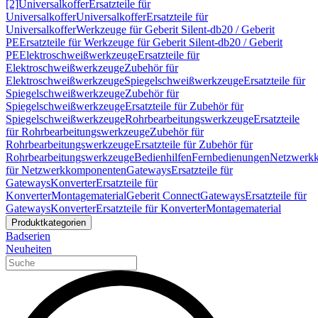
[2]
Universalkoffer
Ersatzteile für
Universalkoffer
Universalkoffer
Ersatzteile für
Universalkoffer
Werkzeuge für Geberit Silent-db20 / Geberit
PE
Ersatzteile für Werkzeuge für Geberit Silent-db20 / Geberit
PE
Elektroschweißwerkzeuge
Ersatzteile für
Elektroschweißwerkzeuge
Zubehör für
Elektroschweißwerkzeuge
Spiegelschweißwerkzeuge
Ersatzteile für
Spiegelschweißwerkzeuge
Zubehör für
Spiegelschweißwerkzeuge
Ersatzteile für Zubehör für
Spiegelschweißwerkzeuge
Rohrbearbeitungswerkzeuge
Ersatzteile
für Rohrbearbeitungswerkzeuge
Zubehör für
Rohrbearbeitungswerkzeuge
Ersatzteile für Zubehör für
Rohrbearbeitungswerkzeuge
Bedienhilfen
Fernbedienungen
Netzwerk
für Netzwerkkomponenten
Gateways
Ersatzteile für
Gateways
Konverter
Ersatzteile für
Konverter
Montagematerial
Geberit Connect
Gateways
Ersatzteile für
Gateways
Konverter
Ersatzteile für Konverter
Montagematerial
Produktkategorien
Badserien
Neuheiten