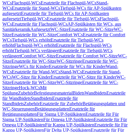
WCs
Flachspül-WCs
Ersatzteile für Flachspül-WCs
Stand-
WCs
Ersatzteile für Stand-WCs
Tiefspül-WCs für AP-Spülkasten
aufgesetzt
Ersatzteile für Tiefspül-WCs für AP-Spülkasten
aufgesetzt
Tiefspül-WCs
Ersatzteile für Tiefspül-WCs
Flachspül-
WCs
Ersatzteile für Flachspül-WCs
AP-Spülkästen für WCs, aus
Sanitärkeramik
Aufgesetzt
WC-Sitze
Ersatzteile für WC-Sitze
WC-
Sitze
Ersatzteile für WC-Sitze
Comfort WCs
Ersatzteile für Comfort
WCs
Tiefspül-WCs erhöht
Ersatzteile für Tiefspül-WCs
erhöht
Flachspül-WCs erhöht
Ersatzteile für Flachspül-WCs
erhöht
Tiefspül-WCs verlängert
Ersatzteile für Tiefspül-WCs
verlängert
Comfort WC-Sitze
Ersatzteile für Comfort WC-Sitze
WC-
Sitze
Ersatzteile für WC-Sitze
WC-Sitzringe
Ersatzteile für WC-
Sitzringe
WCs für Kinder
Ersatzteile für WCs für Kinder
Wand-
WCs
Ersatzteile für Wand-WCs
Stand-WCs
Ersatzteile für Stand-
WCs
WC-Sitze für Kinder
Ersatzteile für WC-Sitze für Kinder
WC-
Sitze
Ersatzteile für WC-Sitze
WC-Sitzringe
Ersatzteile für WC-
Sitzringe
Hock-WCs
Mit
Spülung
Zubehör
Befestigungsmaterial
Bidets
Wandbidets
Ersatzteile
für Wandbidets
Standbidets
Ersatzteile für
Standbidets
Zubehör
Ersatzteile für Zubehör
Betätigungsplatten und
WC-Steuerungen
Betätigungsplatten
Ersatzteile für
Betätigungsplatten
Für Sigma UP-Spülkästen
Ersatzteile für Für
Sigma UP-Spülkästen
Für Omega UP-Spülkästen
Ersatzteile für Für
Omega UP-Spülkästen
Für Kappa UP-Spülkästen
Ersatzteile für Für
Kappa UP-Spülkästen
Für Delta UP-Spülkästen
Ersatzteile für Für