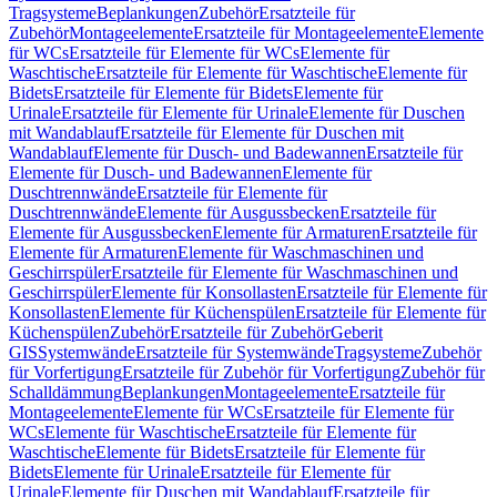
Tragsysteme
Beplankungen
Zubehör
Ersatzteile für
Zubehör
Montageelemente
Ersatzteile für Montageelemente
Elemente
für WCs
Ersatzteile für Elemente für WCs
Elemente für
Waschtische
Ersatzteile für Elemente für Waschtische
Elemente für
Bidets
Ersatzteile für Elemente für Bidets
Elemente für
Urinale
Ersatzteile für Elemente für Urinale
Elemente für Duschen
mit Wandablauf
Ersatzteile für Elemente für Duschen mit
Wandablauf
Elemente für Dusch- und Badewannen
Ersatzteile für
Elemente für Dusch- und Badewannen
Elemente für
Duschtrennwände
Ersatzteile für Elemente für
Duschtrennwände
Elemente für Ausgussbecken
Ersatzteile für
Elemente für Ausgussbecken
Elemente für Armaturen
Ersatzteile für
Elemente für Armaturen
Elemente für Waschmaschinen und
Geschirrspüler
Ersatzteile für Elemente für Waschmaschinen und
Geschirrspüler
Elemente für Konsollasten
Ersatzteile für Elemente für
Konsollasten
Elemente für Küchenspülen
Ersatzteile für Elemente für
Küchenspülen
Zubehör
Ersatzteile für Zubehör
Geberit
GIS
Systemwände
Ersatzteile für Systemwände
Tragsysteme
Zubehör
für Vorfertigung
Ersatzteile für Zubehör für Vorfertigung
Zubehör für
Schalldämmung
Beplankungen
Montageelemente
Ersatzteile für
Montageelemente
Elemente für WCs
Ersatzteile für Elemente für
WCs
Elemente für Waschtische
Ersatzteile für Elemente für
Waschtische
Elemente für Bidets
Ersatzteile für Elemente für
Bidets
Elemente für Urinale
Ersatzteile für Elemente für
Urinale
Elemente für Duschen mit Wandablauf
Ersatzteile für