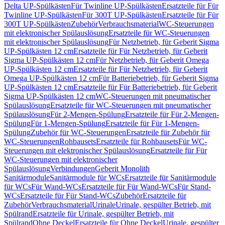
Delta UP-Spülkästen
Für Twinline UP-Spülkästen
Ersatzteile für Für
Twinline UP-Spülkästen
Für 300T UP-Spülkästen
Ersatzteile für Für
300T UP-Spülkästen
Zubehör
Verbrauchsmaterial
WC-Steuerungen
mit elektronischer Spülauslösung
Ersatzteile für WC-Steuerungen
mit elektronischer Spülauslösung
Für Netzbetrieb, für Geberit Sigma
UP-Spülkästen 12 cm
Ersatzteile für Für Netzbetrieb, für Geberit
Sigma UP-Spülkästen 12 cm
Für Netzbetrieb, für Geberit Omega
UP-Spülkästen 12 cm
Ersatzteile für Für Netzbetrieb, für Geberit
Omega UP-Spülkästen 12 cm
Für Batteriebetrieb, für Geberit Sigma
UP-Spülkästen 12 cm
Ersatzteile für Für Batteriebetrieb, für Geberit
Sigma UP-Spülkästen 12 cm
WC-Steuerungen mit pneumatischer
Spülauslösung
Ersatzteile für WC-Steuerungen mit pneumatischer
Spülauslösung
Für 2-Mengen-Spülung
Ersatzteile für Für 2-Mengen-
Spülung
Für 1-Mengen-Spülung
Ersatzteile für Für 1-Mengen-
Spülung
Zubehör für WC-Steuerungen
Ersatzteile für Zubehör für
WC-Steuerungen
Rohbausets
Ersatzteile für Rohbausets
Für WC-
Steuerungen mit elektronischer Spülauslösung
Ersatzteile für Für
WC-Steuerungen mit elektronischer
Spülauslösung
Verbindungen
Geberit Monolith
Sanitärmodule
Sanitärmodule für WCs
Ersatzteile für Sanitärmodule
für WCs
Für Wand-WCs
Ersatzteile für Für Wand-WCs
Für Stand-
WCs
Ersatzteile für Für Stand-WCs
Zubehör
Ersatzteile für
Zubehör
Verbrauchsmaterial
Urinale
Urinale, gespülter Betrieb, mit
Spülrand
Ersatzteile für Urinale, gespülter Betrieb, mit
Spülrand
Ohne Deckel
Ersatzteile für Ohne Deckel
Urinale, gespülter