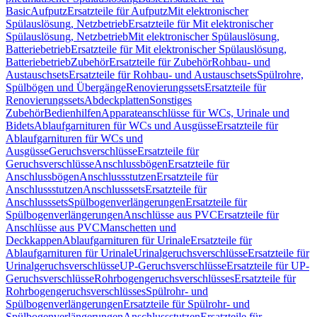
Basic
Aufputz
Ersatzteile für Aufputz
Mit elektronischer
Spülauslösung, Netzbetrieb
Ersatzteile für Mit elektronischer
Spülauslösung, Netzbetrieb
Mit elektronischer Spülauslösung,
Batteriebetrieb
Ersatzteile für Mit elektronischer Spülauslösung,
Batteriebetrieb
Zubehör
Ersatzteile für Zubehör
Rohbau- und
Austauschsets
Ersatzteile für Rohbau- und Austauschsets
Spülrohre,
Spülbögen und Übergänge
Renovierungssets
Ersatzteile für
Renovierungssets
Abdeckplatten
Sonstiges
Zubehör
Bedienhilfen
Apparateanschlüsse für WCs, Urinale und
Bidets
Ablaufgarnituren für WCs und Ausgüsse
Ersatzteile für
Ablaufgarnituren für WCs und
Ausgüsse
Geruchsverschlüsse
Ersatzteile für
Geruchsverschlüsse
Anschlussbögen
Ersatzteile für
Anschlussbögen
Anschlussstutzen
Ersatzteile für
Anschlussstutzen
Anschlusssets
Ersatzteile für
Anschlusssets
Spülbogenverlängerungen
Ersatzteile für
Spülbogenverlängerungen
Anschlüsse aus PVC
Ersatzteile für
Anschlüsse aus PVC
Manschetten und
Deckkappen
Ablaufgarnituren für Urinale
Ersatzteile für
Ablaufgarnituren für Urinale
Urinalgeruchsverschlüsse
Ersatzteile für
Urinalgeruchsverschlüsse
UP-Geruchsverschlüsse
Ersatzteile für UP-
Geruchsverschlüsse
Rohrbogengeruchsverschlüsses
Ersatzteile für
Rohrbogengeruchsverschlüsses
Spülrohr- und
Spülbogenverlängerungen
Ersatzteile für Spülrohr- und
Spülbogenverlängerungen
Anschlussstutzen
Ersatzteile für