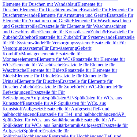
Elemente für Duschen mit Wandablauf
Elemente für
Duschen
Elemente für Duschtrennwände
Ersatzteile für Elemente für
Duschtrennwände
Elemente für Armaturen und Geräte
Ersatzteile für
Elemente für Armaturen und Geräte
Elemente für Waschmaschinen
und Geschirrspüler
Ersatzteile für Elemente für Waschmaschinen
und Geschirrspüler
Elemente für Konsollasten
Zubehör
Ersatzteile für
Zubehör
Zubehör
Ersatzteile für Zubehör
Für Systemwände
Ersatzteile
für Für Systemwände
Für Versorgungssysteme
Ersatzteile für Für
Versorgungssysteme
Für Entwässerung
Geberit
Kombifix
Montageelemente
Ersatzteile für
Montageelemente
Elemente für WCs
Ersatzteile für Elemente für
WCs
Elemente für Waschtische
Ersatzteile für Elemente für
Waschtische
Elemente für Bidets
Ersatzteile für Elemente für
Bidets
Elemente für Urinale
Ersatzteile für Elemente für
Urinale
Elemente für Duschen
Ersatzteile für Elemente für
Duschen
Zubehör
Ersatzteile für Zubehör
Für WC-Elemente
Für
Befestigungen
Ersatzteile für Für
Befestigungen
Aufputzspülkästen
AP-Spülkästen für WCs, aus
Kunststoff
Ersatzteile für AP-Spülkästen für WCs, aus
Kunststoff
Aufgesetzt
Ersatzteile für Aufgesetzt
Tief- und
halbhochhängend
Ersatzteile für Tief- und halbhochhängend
AP-
Spülkästen für WCs, aus Sanitärkeramik
Ersatzteile für AP-
Spülkästen für WCs, aus Sanitärkeramik
Aufgesetzt
Ersatzteile für
Aufgesetzt
Spülrohre
Ersatzteile für
Spülrohre
Hochhängend
Ersatzteile für Hochhängend
Tief- und