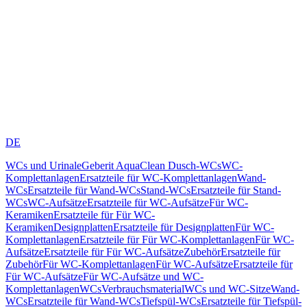
DE
WCs und Urinale
Geberit AquaClean Dusch-WCs
WC-
Komplettanlagen
Ersatzteile für WC-Komplettanlagen
Wand-
WCs
Ersatzteile für Wand-WCs
Stand-WCs
Ersatzteile für Stand-
WCs
WC-Aufsätze
Ersatzteile für WC-Aufsätze
Für WC-
Keramiken
Ersatzteile für Für WC-
Keramiken
Designplatten
Ersatzteile für Designplatten
Für WC-
Komplettanlagen
Ersatzteile für Für WC-Komplettanlagen
Für WC-
Aufsätze
Ersatzteile für Für WC-Aufsätze
Zubehör
Ersatzteile für
Zubehör
Für WC-Komplettanlagen
Für WC-Aufsätze
Ersatzteile für
Für WC-Aufsätze
Für WC-Aufsätze und WC-
Komplettanlagen
WCs
Verbrauchsmaterial
WCs und WC-Sitze
Wand-
WCs
Ersatzteile für Wand-WCs
Tiefspül-WCs
Ersatzteile für Tiefspül-