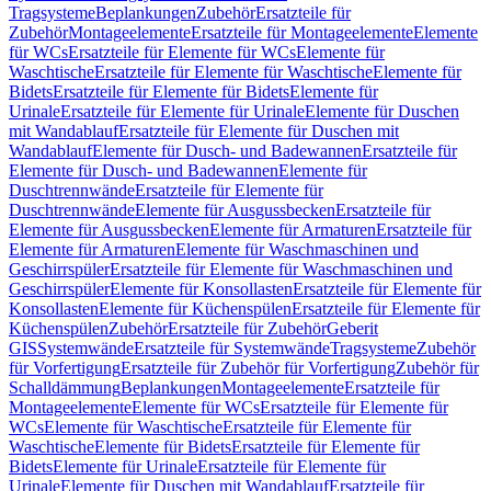
Tragsysteme
Beplankungen
Zubehör
Ersatzteile für
Zubehör
Montageelemente
Ersatzteile für Montageelemente
Elemente
für WCs
Ersatzteile für Elemente für WCs
Elemente für
Waschtische
Ersatzteile für Elemente für Waschtische
Elemente für
Bidets
Ersatzteile für Elemente für Bidets
Elemente für
Urinale
Ersatzteile für Elemente für Urinale
Elemente für Duschen
mit Wandablauf
Ersatzteile für Elemente für Duschen mit
Wandablauf
Elemente für Dusch- und Badewannen
Ersatzteile für
Elemente für Dusch- und Badewannen
Elemente für
Duschtrennwände
Ersatzteile für Elemente für
Duschtrennwände
Elemente für Ausgussbecken
Ersatzteile für
Elemente für Ausgussbecken
Elemente für Armaturen
Ersatzteile für
Elemente für Armaturen
Elemente für Waschmaschinen und
Geschirrspüler
Ersatzteile für Elemente für Waschmaschinen und
Geschirrspüler
Elemente für Konsollasten
Ersatzteile für Elemente für
Konsollasten
Elemente für Küchenspülen
Ersatzteile für Elemente für
Küchenspülen
Zubehör
Ersatzteile für Zubehör
Geberit
GIS
Systemwände
Ersatzteile für Systemwände
Tragsysteme
Zubehör
für Vorfertigung
Ersatzteile für Zubehör für Vorfertigung
Zubehör für
Schalldämmung
Beplankungen
Montageelemente
Ersatzteile für
Montageelemente
Elemente für WCs
Ersatzteile für Elemente für
WCs
Elemente für Waschtische
Ersatzteile für Elemente für
Waschtische
Elemente für Bidets
Ersatzteile für Elemente für
Bidets
Elemente für Urinale
Ersatzteile für Elemente für
Urinale
Elemente für Duschen mit Wandablauf
Ersatzteile für