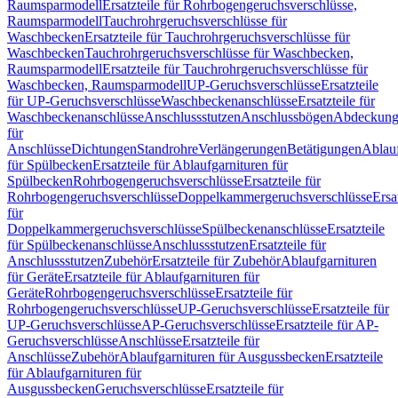
Raumsparmodell
Ersatzteile für Rohrbogengeruchsverschlüsse,
Raumsparmodell
Tauchrohrgeruchsverschlüsse für
Waschbecken
Ersatzteile für Tauchrohrgeruchsverschlüsse für
Waschbecken
Tauchrohrgeruchsverschlüsse für Waschbecken,
Raumsparmodell
Ersatzteile für Tauchrohrgeruchsverschlüsse für
Waschbecken, Raumsparmodell
UP-Geruchsverschlüsse
Ersatzteile
für UP-Geruchsverschlüsse
Waschbeckenanschlüsse
Ersatzteile für
Waschbeckenanschlüsse
Anschlussstutzen
Anschlussbögen
Abdeckung
für
Anschlüsse
Dichtungen
Standrohre
Verlängerungen
Betätigungen
Ablauf
für Spülbecken
Ersatzteile für Ablaufgarnituren für
Spülbecken
Rohrbogengeruchsverschlüsse
Ersatzteile für
Rohrbogengeruchsverschlüsse
Doppelkammergeruchsverschlüsse
Ersa
für
Doppelkammergeruchsverschlüsse
Spülbeckenanschlüsse
Ersatzteile
für Spülbeckenanschlüsse
Anschlussstutzen
Ersatzteile für
Anschlussstutzen
Zubehör
Ersatzteile für Zubehör
Ablaufgarnituren
für Geräte
Ersatzteile für Ablaufgarnituren für
Geräte
Rohrbogengeruchsverschlüsse
Ersatzteile für
Rohrbogengeruchsverschlüsse
UP-Geruchsverschlüsse
Ersatzteile für
UP-Geruchsverschlüsse
AP-Geruchsverschlüsse
Ersatzteile für AP-
Geruchsverschlüsse
Anschlüsse
Ersatzteile für
Anschlüsse
Zubehör
Ablaufgarnituren für Ausgussbecken
Ersatzteile
für Ablaufgarnituren für
Ausgussbecken
Geruchsverschlüsse
Ersatzteile für