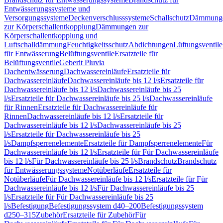
Entwässerungssysteme und
Versorgungssysteme
Deckenverschlusssysteme
Schallschutz
Dämmung
zur Körperschallentkopplung
Dämmungen zur
Körperschallentkopplung und
Luftschalldämmung
Feuchtigkeitsschutz
Abdichtungen
Lüftungsventile
für Entwässerung
Belüftungsventile
Ersatzteile für
Belüftungsventile
Geberit Pluvia
Dachentwässerung
Dachwassereinläufe
Ersatzteile für
Dachwassereinläufe
Dachwassereinläufe bis 12 l/s
Ersatzteile für
Dachwassereinläufe bis 12 l/s
Dachwassereinläufe bis 25
l/s
Ersatzteile für Dachwassereinläufe bis 25 l/s
Dachwassereinläufe
für Rinnen
Ersatzteile für Dachwassereinläufe für
Rinnen
Dachwassereinläufe bis 12 l/s
Ersatzteile für
Dachwassereinläufe bis 12 l/s
Dachwassereinläufe bis 25
l/s
Ersatzteile für Dachwassereinläufe bis 25
l/s
Dampfsperrenelemente
Ersatzteile für Dampfsperrenelemente
Für
Dachwassereinläufe bis 12 l/s
Ersatzteile für Für Dachwassereinläufe
bis 12 l/s
Für Dachwassereinläufe bis 25 l/s
Brandschutz
Brandschutz
für Entwässerungssysteme
Notüberläufe
Ersatzteile für
Notüberläufe
Für Dachwassereinläufe bis 12 l/s
Ersatzteile für Für
Dachwassereinläufe bis 12 l/s
Für Dachwassereinläufe bis 25
l/s
Ersatzteile für Für Dachwassereinläufe bis 25
l/s
Befestigung
Befestigungssystem d40–200
Befestigungssystem
d250–315
Zubehör
Ersatzteile für Zubehör
Für