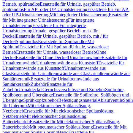
Betrieb, spülrandlos
Ersatzteile für Urinale, gespülter Betrieb,
spülrandlos
Für AP- oder UP-Urinalsteuerung
Ersatzteile für Für AP-
oder UP-Urinalsteuerung
Mit integrierter Urinalsteuerung
Ersatzteile
für Mit integrierter Urinalsteuerung
Für integrierte
Urinalsteuerung
Ersatzteile für Für integrierte
Urinalsteuerung
Urinale, gespülter Betrieb, mit / für
Deckel
Ersatzteile für Urinale, gespülter Betrieb, mit / für
Deckel
Spülrandlos
Ersatzteile für Spülrandlos
Mit
Spülrand
Ersatzteile für Mit Spülrand
Urinale, wasserloser
Betrieb
Ersatzteile für Urinale, wasserloser Betrieb
Ohne
Deckel
Ersatzteile für Ohne Deckel
Urinaltrennwände
Ersatzteile für
Urinaltrennwände
Urinaltrennwände aus Kunststoff
Ersatzteile für
Urinaltrennwände aus Kunststoff
Urinaltrennwände aus
Glas
Ersatzteile für Urinaltrennwände aus Glas
Urinaltrennwände aus
Sanitärkeramik
Ersatzteile für Urinaltrennwände aus
Sanitärkeramik
Zubehör
Ersatzteile für
Zubehör
Urinaldeckel
Geruchsverschlüsse und Zubehör
Spülrohre,
Spülbögen und Übergänge
Ersatzteile für Spülrohre, Spülbögen und
Übergänge
Sprühkopfzubehör
Befestigungsmaterial
Ablaufventile
Spülv
für Unterputz
Mit elektronischer Spülauslösung,
Netzbetrieb
Ersatzteile für Mit elektronischer Spülauslösung,
Netzbetrieb
Mit elektronischer Spülauslösung,
Batteriebetrieb
Ersatzteile für Mit elektronischer Spülauslösung,
Batteriebetrieb
Mit pneumatischer Spülauslösung
Ersatzteile für Mit
pneumatischer Spülauslösung
Basic
Ersatzteile für