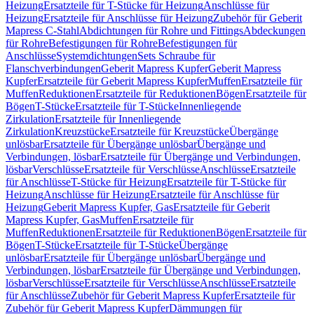
Heizung
Ersatzteile für T-Stücke für Heizung
Anschlüsse für
Heizung
Ersatzteile für Anschlüsse für Heizung
Zubehör für Geberit
Mapress C-Stahl
Abdichtungen für Rohre und Fittings
Abdeckungen
für Rohre
Befestigungen für Rohre
Befestigungen für
Anschlüsse
Systemdichtungen
Sets Schraube für
Flanschverbindungen
Geberit Mapress Kupfer
Geberit Mapress
Kupfer
Ersatzteile für Geberit Mapress Kupfer
Muffen
Ersatzteile für
Muffen
Reduktionen
Ersatzteile für Reduktionen
Bögen
Ersatzteile für
Bögen
T-Stücke
Ersatzteile für T-Stücke
Innenliegende
Zirkulation
Ersatzteile für Innenliegende
Zirkulation
Kreuzstücke
Ersatzteile für Kreuzstücke
Übergänge
unlösbar
Ersatzteile für Übergänge unlösbar
Übergänge und
Verbindungen, lösbar
Ersatzteile für Übergänge und Verbindungen,
lösbar
Verschlüsse
Ersatzteile für Verschlüsse
Anschlüsse
Ersatzteile
für Anschlüsse
T-Stücke für Heizung
Ersatzteile für T-Stücke für
Heizung
Anschlüsse für Heizung
Ersatzteile für Anschlüsse für
Heizung
Geberit Mapress Kupfer, Gas
Ersatzteile für Geberit
Mapress Kupfer, Gas
Muffen
Ersatzteile für
Muffen
Reduktionen
Ersatzteile für Reduktionen
Bögen
Ersatzteile für
Bögen
T-Stücke
Ersatzteile für T-Stücke
Übergänge
unlösbar
Ersatzteile für Übergänge unlösbar
Übergänge und
Verbindungen, lösbar
Ersatzteile für Übergänge und Verbindungen,
lösbar
Verschlüsse
Ersatzteile für Verschlüsse
Anschlüsse
Ersatzteile
für Anschlüsse
Zubehör für Geberit Mapress Kupfer
Ersatzteile für
Zubehör für Geberit Mapress Kupfer
Dämmungen für