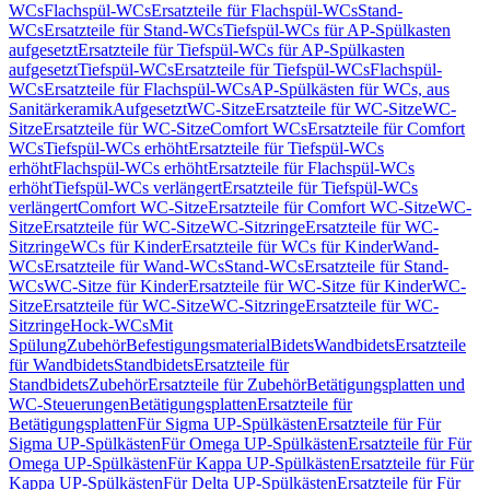
WCs
Flachspül-WCs
Ersatzteile für Flachspül-WCs
Stand-
WCs
Ersatzteile für Stand-WCs
Tiefspül-WCs für AP-Spülkasten
aufgesetzt
Ersatzteile für Tiefspül-WCs für AP-Spülkasten
aufgesetzt
Tiefspül-WCs
Ersatzteile für Tiefspül-WCs
Flachspül-
WCs
Ersatzteile für Flachspül-WCs
AP-Spülkästen für WCs, aus
Sanitärkeramik
Aufgesetzt
WC-Sitze
Ersatzteile für WC-Sitze
WC-
Sitze
Ersatzteile für WC-Sitze
Comfort WCs
Ersatzteile für Comfort
WCs
Tiefspül-WCs erhöht
Ersatzteile für Tiefspül-WCs
erhöht
Flachspül-WCs erhöht
Ersatzteile für Flachspül-WCs
erhöht
Tiefspül-WCs verlängert
Ersatzteile für Tiefspül-WCs
verlängert
Comfort WC-Sitze
Ersatzteile für Comfort WC-Sitze
WC-
Sitze
Ersatzteile für WC-Sitze
WC-Sitzringe
Ersatzteile für WC-
Sitzringe
WCs für Kinder
Ersatzteile für WCs für Kinder
Wand-
WCs
Ersatzteile für Wand-WCs
Stand-WCs
Ersatzteile für Stand-
WCs
WC-Sitze für Kinder
Ersatzteile für WC-Sitze für Kinder
WC-
Sitze
Ersatzteile für WC-Sitze
WC-Sitzringe
Ersatzteile für WC-
Sitzringe
Hock-WCs
Mit
Spülung
Zubehör
Befestigungsmaterial
Bidets
Wandbidets
Ersatzteile
für Wandbidets
Standbidets
Ersatzteile für
Standbidets
Zubehör
Ersatzteile für Zubehör
Betätigungsplatten und
WC-Steuerungen
Betätigungsplatten
Ersatzteile für
Betätigungsplatten
Für Sigma UP-Spülkästen
Ersatzteile für Für
Sigma UP-Spülkästen
Für Omega UP-Spülkästen
Ersatzteile für Für
Omega UP-Spülkästen
Für Kappa UP-Spülkästen
Ersatzteile für Für
Kappa UP-Spülkästen
Für Delta UP-Spülkästen
Ersatzteile für Für