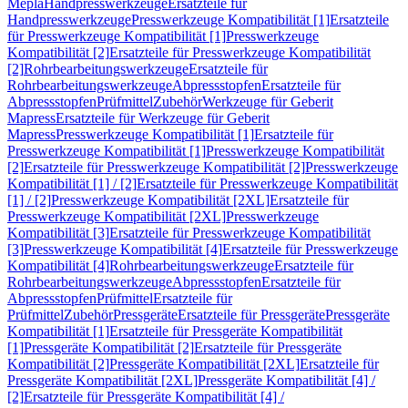
Mepla
Handpresswerkzeuge
Ersatzteile für
Handpresswerkzeuge
Presswerkzeuge Kompatibilität [1]
Ersatzteile
für Presswerkzeuge Kompatibilität [1]
Presswerkzeuge
Kompatibilität [2]
Ersatzteile für Presswerkzeuge Kompatibilität
[2]
Rohrbearbeitungswerkzeuge
Ersatzteile für
Rohrbearbeitungswerkzeuge
Abpressstopfen
Ersatzteile für
Abpressstopfen
Prüfmittel
Zubehör
Werkzeuge für Geberit
Mapress
Ersatzteile für Werkzeuge für Geberit
Mapress
Presswerkzeuge Kompatibilität [1]
Ersatzteile für
Presswerkzeuge Kompatibilität [1]
Presswerkzeuge Kompatibilität
[2]
Ersatzteile für Presswerkzeuge Kompatibilität [2]
Presswerkzeuge
Kompatibilität [1] / [2]
Ersatzteile für Presswerkzeuge Kompatibilität
[1] / [2]
Presswerkzeuge Kompatibilität [2XL]
Ersatzteile für
Presswerkzeuge Kompatibilität [2XL]
Presswerkzeuge
Kompatibilität [3]
Ersatzteile für Presswerkzeuge Kompatibilität
[3]
Presswerkzeuge Kompatibilität [4]
Ersatzteile für Presswerkzeuge
Kompatibilität [4]
Rohrbearbeitungswerkzeuge
Ersatzteile für
Rohrbearbeitungswerkzeuge
Abpressstopfen
Ersatzteile für
Abpressstopfen
Prüfmittel
Ersatzteile für
Prüfmittel
Zubehör
Pressgeräte
Ersatzteile für Pressgeräte
Pressgeräte
Kompatibilität [1]
Ersatzteile für Pressgeräte Kompatibilität
[1]
Pressgeräte Kompatibilität [2]
Ersatzteile für Pressgeräte
Kompatibilität [2]
Pressgeräte Kompatibilität [2XL]
Ersatzteile für
Pressgeräte Kompatibilität [2XL]
Pressgeräte Kompatibilität [4] /
[2]
Ersatzteile für Pressgeräte Kompatibilität [4] /