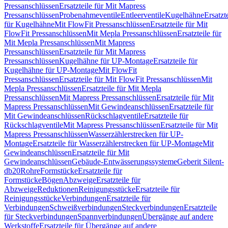
Pressanschlüssen
Ersatzteile für Mit Mapress
Pressanschlüssen
Probenahmeventile
Entleerventile
Kugelhähne
Ersatzt
für Kugelhähne
Mit FlowFit Pressanschlüssen
Ersatzteile für Mit
FlowFit Pressanschlüssen
Mit Mepla Pressanschlüssen
Ersatzteile für
Mit Mepla Pressanschlüssen
Mit Mapress
Pressanschlüssen
Ersatzteile für Mit Mapress
Pressanschlüssen
Kugelhähne für UP-Montage
Ersatzteile für
Kugelhähne für UP-Montage
Mit FlowFit
Pressanschlüssen
Ersatzteile für Mit FlowFit Pressanschlüssen
Mit
Mepla Pressanschlüssen
Ersatzteile für Mit Mepla
Pressanschlüssen
Mit Mapress Pressanschlüssen
Ersatzteile für Mit
Mapress Pressanschlüssen
Mit Gewindeanschlüssen
Ersatzteile für
Mit Gewindeanschlüssen
Rückschlagventile
Ersatzteile für
Rückschlagventile
Mit Mapress Pressanschlüssen
Ersatzteile für Mit
Mapress Pressanschlüssen
Wasserzählerstrecken für UP-
Montage
Ersatzteile für Wasserzählerstrecken für UP-Montage
Mit
Gewindeanschlüssen
Ersatzteile für Mit
Gewindeanschlüssen
Gebäude-Entwässerungssysteme
Geberit Silent-
db20
Rohre
Formstücke
Ersatzteile für
Formstücke
Bögen
Abzweige
Ersatzteile für
Abzweige
Reduktionen
Reinigungsstücke
Ersatzteile für
Reinigungsstücke
Verbindungen
Ersatzteile für
Verbindungen
Schweißverbindungen
Steckverbindungen
Ersatzteile
für Steckverbindungen
Spannverbindungen
Übergänge auf andere
Werkstoffe
Ersatzteile für Übergänge auf andere