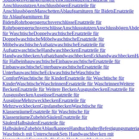
Anschlussstutzen
Anschlussbögen
Ersatzteile für
Anschlussbögen
Manschetten
Ablaufgarnituren für Bidets
Ersatzteile
für Ablaufgarnituren für
Bidets
Rohrbogengeruchsverschlüsse
Ersatzteile für
Rohrbogengeruchsverschlüsse
Anschlussstutzen
Anschlussbögen
Abde
für Waschtische
Doppelwaschtische
Ersatzteile für
Doppelwaschtische
Möbelwaschtische
Ersatzteile für
Möbelwaschtische
Aufsatzwaschtische
Ersatzteile für
Aufsatzwaschtische
Handwaschbecken
Ersatzteile für
Handwaschbecken
Aufsatzhandwaschbecken
Eckhandwaschbecken
H
für Halbeinbauwaschtische
Einbauwaschtische
Ersatzteile für
Einbauwaschtische
Unterbauwaschtische
Ersatzteile für
Unterbauwaschtische
Eckwaschtische
Waschtische
Comfort
Waschtische für Kinder
Ersatzteile für Waschtische für
Kinder
Waschtische
Waschrinnen
Ersatzteile für Waschrinnen
Weitere
Becken
Ersatzteile für Weitere Becken
Ausgussbecken
Ersatzteile für
Ausgussbecken
Ausgüsse
Ersatzteile für
Ausgüsse
Mehrzweckbecken
Ersatzteile für
Mehrzweckbecken
Gipsfangbecken
Waschtische für
Klassenräume
Ersatzteile für Waschtische für
Klassenräume
Zubehör
Säulen
Ersatzteile für
Säulen
Halbsäulen
Ersatzteile für
Halbsäulen
Zubehör
Ablaufkappen
Handtuchhalter
Befestigungsmateria
Waschtisch mit Unterschrank
Sets Handwaschbecken mit