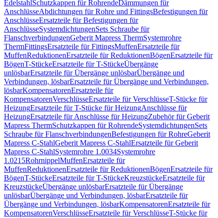
Edelstahl
Schutzkappen für Rohrende
Dämmungen für
Anschlüsse
Abdichtungen für Rohre und Fittings
Befestigungen für
Anschlüsse
Ersatzteile für Befestigungen für
Anschlüsse
Systemdichtungen
Sets Schraube für
Flanschverbindungen
Geberit Mapress Therm
Systemrohre
Therm
Fittings
Ersatzteile für Fittings
Muffen
Ersatzteile für
Muffen
Reduktionen
Ersatzteile für Reduktionen
Bögen
Ersatzteile für
Bögen
T-Stücke
Ersatzteile für T-Stücke
Übergänge
unlösbar
Ersatzteile für Übergänge unlösbar
Übergänge und
Verbindungen, lösbar
Ersatzteile für Übergänge und Verbindungen,
lösbar
Kompensatoren
Ersatzteile für
Kompensatoren
Verschlüsse
Ersatzteile für Verschlüsse
T-Stücke für
Heizung
Ersatzteile für T-Stücke für Heizung
Anschlüsse für
Heizung
Ersatzteile für Anschlüsse für Heizung
Zubehör für Geberit
Mapress Therm
Schutzkappen für Rohrende
Systemdichtungen
Sets
Schraube für Flanschverbindungen
Befestigungen für Rohre
Geberit
Mapress C-Stahl
Geberit Mapress C-Stahl
Ersatzteile für Geberit
Mapress C-Stahl
Systemrohre 1.0034
Systemrohre
1.0215
Rohrnippel
Muffen
Ersatzteile für
Muffen
Reduktionen
Ersatzteile für Reduktionen
Bögen
Ersatzteile für
Bögen
T-Stücke
Ersatzteile für T-Stücke
Kreuzstücke
Ersatzteile für
Kreuzstücke
Übergänge unlösbar
Ersatzteile für Übergänge
unlösbar
Übergänge und Verbindungen, lösbar
Ersatzteile für
Übergänge und Verbindungen, lösbar
Kompensatoren
Ersatzteile für
Kompensatoren
Verschlüsse
Ersatzteile für Verschlüsse
T-Stücke für