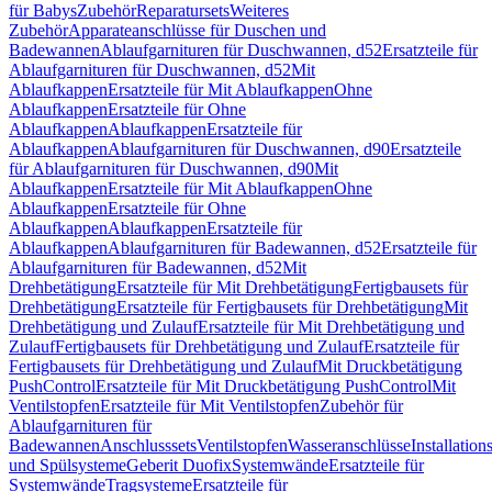
für Babys
Zubehör
Reparatursets
Weiteres
Zubehör
Apparateanschlüsse für Duschen und
Badewannen
Ablaufgarnituren für Duschwannen, d52
Ersatzteile für
Ablaufgarnituren für Duschwannen, d52
Mit
Ablaufkappen
Ersatzteile für Mit Ablaufkappen
Ohne
Ablaufkappen
Ersatzteile für Ohne
Ablaufkappen
Ablaufkappen
Ersatzteile für
Ablaufkappen
Ablaufgarnituren für Duschwannen, d90
Ersatzteile
für Ablaufgarnituren für Duschwannen, d90
Mit
Ablaufkappen
Ersatzteile für Mit Ablaufkappen
Ohne
Ablaufkappen
Ersatzteile für Ohne
Ablaufkappen
Ablaufkappen
Ersatzteile für
Ablaufkappen
Ablaufgarnituren für Badewannen, d52
Ersatzteile für
Ablaufgarnituren für Badewannen, d52
Mit
Drehbetätigung
Ersatzteile für Mit Drehbetätigung
Fertigbausets für
Drehbetätigung
Ersatzteile für Fertigbausets für Drehbetätigung
Mit
Drehbetätigung und Zulauf
Ersatzteile für Mit Drehbetätigung und
Zulauf
Fertigbausets für Drehbetätigung und Zulauf
Ersatzteile für
Fertigbausets für Drehbetätigung und Zulauf
Mit Druckbetätigung
PushControl
Ersatzteile für Mit Druckbetätigung PushControl
Mit
Ventilstopfen
Ersatzteile für Mit Ventilstopfen
Zubehör für
Ablaufgarnituren für
Badewannen
Anschlusssets
Ventilstopfen
Wasseranschlüsse
Installation
und Spülsysteme
Geberit Duofix
Systemwände
Ersatzteile für
Systemwände
Tragsysteme
Ersatzteile für