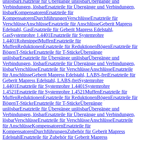
unlösbar
Ersatzteile für Übergänge unlösbar
Übergänge und
Verbindungen, lösbar
Ersatzteile für Übergänge und Verbindungen,
lösbar
Kompensatoren
Ersatzteile für
Kompensatoren
Durchführungen
Verschlüsse
Ersatzteile für
Verschlüsse
Anschlüsse
Ersatzteile für Anschlüsse
Geberit Mapress
Edelstahl, Gas
Ersatzteile für Geberit Mapress Edelstahl,
Gas
Systemrohre 1.4401
Ersatzteile für Systemrohre
1.4401
Rohrnippel
Muffen
Ersatzteile für
Muffen
Reduktionen
Ersatzteile für Reduktionen
Bögen
Ersatzteile für
Bögen
T-Stücke
Ersatzteile für T-Stücke
Übergänge
unlösbar
Ersatzteile für Übergänge unlösbar
Übergänge und
Verbindungen, lösbar
Ersatzteile für Übergänge und Verbindungen,
lösbar
Verschlüsse
Ersatzteile für Verschlüsse
Anschlüsse
Ersatzteile
für Anschlüsse
Geberit Mapress Edelstahl, LABS-frei
Ersatzteile für
Geberit Mapress Edelstahl, LABS-frei
Systemrohre
1.4401
Ersatzteile für Systemrohre 1.4401
Systemrohre
1.4521
Ersatzteile für Systemrohre 1.4521
Muffen
Ersatzteile für
Muffen
Reduktionen
Ersatzteile für Reduktionen
Bögen
Ersatzteile für
Bögen
T-Stücke
Ersatzteile für T-Stücke
Übergänge
unlösbar
Ersatzteile für Übergänge unlösbar
Übergänge und
Verbindungen, lösbar
Ersatzteile für Übergänge und Verbindungen,
lösbar
Verschlüsse
Ersatzteile für Verschlüsse
Anschlüsse
Ersatzteile
für Anschlüsse
Kompensatoren
Ersatzteile für
Kompensatoren
Durchführungen
Zubehör für Geberit Mapress
Edelstahl
Ersatzteile für Zubehör für Geberit Mapress