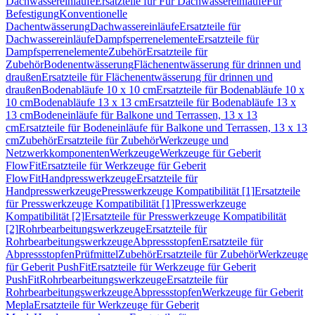
Dachwassereinläufe
Ersatzteile für Für Dachwassereinläufe
Für
Befestigung
Konventionelle
Dachentwässerung
Dachwassereinläufe
Ersatzteile für
Dachwassereinläufe
Dampfsperrenelemente
Ersatzteile für
Dampfsperrenelemente
Zubehör
Ersatzteile für
Zubehör
Bodenentwässerung
Flächenentwässerung für drinnen und
draußen
Ersatzteile für Flächenentwässerung für drinnen und
draußen
Bodenabläufe 10 x 10 cm
Ersatzteile für Bodenabläufe 10 x
10 cm
Bodenabläufe 13 x 13 cm
Ersatzteile für Bodenabläufe 13 x
13 cm
Bodeneinläufe für Balkone und Terrassen, 13 x 13
cm
Ersatzteile für Bodeneinläufe für Balkone und Terrassen, 13 x 13
cm
Zubehör
Ersatzteile für Zubehör
Werkzeuge und
Netzwerkkomponenten
Werkzeuge
Werkzeuge für Geberit
FlowFit
Ersatzteile für Werkzeuge für Geberit
FlowFit
Handpresswerkzeuge
Ersatzteile für
Handpresswerkzeuge
Presswerkzeuge Kompatibilität [1]
Ersatzteile
für Presswerkzeuge Kompatibilität [1]
Presswerkzeuge
Kompatibilität [2]
Ersatzteile für Presswerkzeuge Kompatibilität
[2]
Rohrbearbeitungswerkzeuge
Ersatzteile für
Rohrbearbeitungswerkzeuge
Abpressstopfen
Ersatzteile für
Abpressstopfen
Prüfmittel
Zubehör
Ersatzteile für Zubehör
Werkzeuge
für Geberit PushFit
Ersatzteile für Werkzeuge für Geberit
PushFit
Rohrbearbeitungswerkzeuge
Ersatzteile für
Rohrbearbeitungswerkzeuge
Abpressstopfen
Werkzeuge für Geberit
Mepla
Ersatzteile für Werkzeuge für Geberit