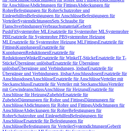
für Anschlüsse
Abdichtungen für Fittings
Abdeckungen für
Rohre
Befestigungen für Rohre
Schutzrohre und
Einlegehilfen
Befestigungen für Anschlüsse
Befestigungen für
Verteiler
Systemdichtungen
Sets Schraube für
Flanschverbindungen
Verbrauchsmaterial
Geberit
PushFit
Systemrohre ML
Ersatzteile für Systemrohre ML
Systemrohre
PB
Ersatzteile für Systemrohre PB
Systemrohre Heizung
ML
Ersatzteile für Systemrohre Heizung ML
Fittings
Ersatzteile für
Fittings
Kupplungen
Ersatzteile für
Kupplungen
Reduktionen
Ersatzteile für
Reduktionen
Winkel
Ersatzteile für Winkel
T-Stücke
Ersatzteile für T-
Stücke
Übergänge unlösbar
Ersatzteile für Übergänge
unlösbar
Übergänge und Verbindungen, lösbar
Ersatzteile für
Übergänge und Verbindungen, lösbar
Anschlussdosen
Ersatzteile für
Anschlussdosen
Anschlüsse
Ersatzteile für Anschlüsse
Verteiler mit
Steckanschluss
Ersatzteile für Verteiler mit Steckanschluss
Verteiler
mit Gewindeanschluss
Anschlüsse für Heizung
Ersatzteile für
Anschlüsse für Heizung
Zubehör
Ersatzteile für
Zubehör
Dämmungen für Rohre und Fittings
Dämmungen für
Anschlüsse
Abdichtungen für Rohre und Fittings
Abdichtungen für
Anschlüsse
Abdeckungen für Rohre
Befestigungen für
Rohre
Schutzrohre und Einlegehilfen
Befestigungen für
Anschlüsse
Ersatzteile für Befestigungen für
Anschlüsse
Befestigungen für Verteiler
Systemdichtungen
Geberit