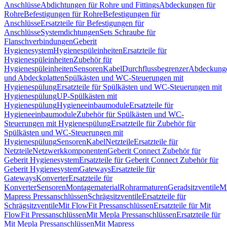
Anschlüsse
Abdichtungen für Rohre und Fittings
Abdeckungen für
Rohre
Befestigungen für Rohre
Befestigungen für
Anschlüsse
Ersatzteile für Befestigungen für
Anschlüsse
Systemdichtungen
Sets Schraube für
Flanschverbindungen
Geberit
Hygienesystem
Hygienespüleinheiten
Ersatzteile für
Hygienespüleinheiten
Zubehör für
Hygienespüleinheiten
Sensoren
Kabel
Durchflussbegrenzer
Abdeckung
und Abdeckplatten
Spülkästen und WC-Steuerungen mit
Hygienespülung
Ersatzteile für Spülkästen und WC-Steuerungen mit
Hygienespülung
UP-Spülkästen mit
Hygienespülung
Hygieneeinbaumodule
Ersatzteile für
Hygieneeinbaumodule
Zubehör für Spülkästen und WC-
Steuerungen mit Hygienespülung
Ersatzteile für Zubehör für
Spülkästen und WC-Steuerungen mit
Hygienespülung
Sensoren
Kabel
Netzteile
Ersatzteile für
Netzteile
Netzwerkkomponenten
Geberit Connect Zubehör für
Geberit Hygienesystem
Ersatzteile für Geberit Connect Zubehör für
Geberit Hygienesystem
Gateways
Ersatzteile für
Gateways
Konverter
Ersatzteile für
Konverter
Sensoren
Montagematerial
Rohrarmaturen
Geradsitzventile
Mi
Mapress Pressanschlüssen
Schrägsitzventile
Ersatzteile für
Schrägsitzventile
Mit FlowFit Pressanschlüssen
Ersatzteile für Mit
FlowFit Pressanschlüssen
Mit Mepla Pressanschlüssen
Ersatzteile für
Mit Mepla Pressanschlüssen
Mit Mapress