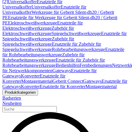
[2]
Universalkoffer
Ersatzteile für
Universalkoffer
Universalkoffer
Ersatzteile für
Universalkoffer
Werkzeuge für Geberit Silent-db20 / Geberit
PE
Ersatzteile für Werkzeuge für Geberit Silent-db20 / Geberit
PE
Elektroschweißwerkzeuge
Ersatzteile für
Elektroschweißwerkzeuge
Zubehör für
Elektroschweißwerkzeuge
Spiegelschweißwerkzeuge
Ersatzteile für
Spiegelschweißwerkzeuge
Zubehör für
Spiegelschweißwerkzeuge
Ersatzteile für Zubehör für
Spiegelschweißwerkzeuge
Rohrbearbeitungswerkzeuge
Ersatzteile
für Rohrbearbeitungswerkzeuge
Zubehör für
Rohrbearbeitungswerkzeuge
Ersatzteile für Zubehör für
Rohrbearbeitungswerkzeuge
Bedienhilfen
Fernbedienungen
Netzwerk
für Netzwerkkomponenten
Gateways
Ersatzteile für
Gateways
Konverter
Ersatzteile für
Konverter
Montagematerial
Geberit Connect
Gateways
Ersatzteile für
Gateways
Konverter
Ersatzteile für Konverter
Montagematerial
Produktkategorien
Badserien
Neuheiten