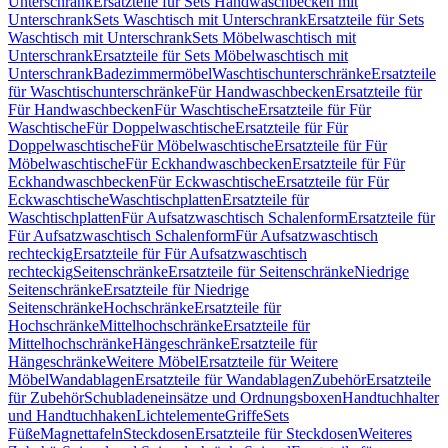
Unterschrank
Ersatzteile für Sets Handwaschbecken mit
Unterschrank
Sets Waschtisch mit Unterschrank
Ersatzteile für Sets
Waschtisch mit Unterschrank
Sets Möbelwaschtisch mit
Unterschrank
Ersatzteile für Sets Möbelwaschtisch mit
Unterschrank
Badezimmermöbel
Waschtischunterschränke
Ersatzteile
für Waschtischunterschränke
Für Handwaschbecken
Ersatzteile für
Für Handwaschbecken
Für Waschtische
Ersatzteile für Für
Waschtische
Für Doppelwaschtische
Ersatzteile für Für
Doppelwaschtische
Für Möbelwaschtische
Ersatzteile für Für
Möbelwaschtische
Für Eckhandwaschbecken
Ersatzteile für Für
Eckhandwaschbecken
Für Eckwaschtische
Ersatzteile für Für
Eckwaschtische
Waschtischplatten
Ersatzteile für
Waschtischplatten
Für Aufsatzwaschtisch Schalenform
Ersatzteile für
Für Aufsatzwaschtisch Schalenform
Für Aufsatzwaschtisch
rechteckig
Ersatzteile für Für Aufsatzwaschtisch
rechteckig
Seitenschränke
Ersatzteile für Seitenschränke
Niedrige
Seitenschränke
Ersatzteile für Niedrige
Seitenschränke
Hochschränke
Ersatzteile für
Hochschränke
Mittelhochschränke
Ersatzteile für
Mittelhochschränke
Hängeschränke
Ersatzteile für
Hängeschränke
Weitere Möbel
Ersatzteile für Weitere
Möbel
Wandablagen
Ersatzteile für Wandablagen
Zubehör
Ersatzteile
für Zubehör
Schubladeneinsätze und Ordnungsboxen
Handtuchhalter
und Handtuchhaken
Lichtelemente
Griffe
Sets
Füße
Magnettafeln
Steckdosen
Ersatzteile für Steckdosen
Weiteres