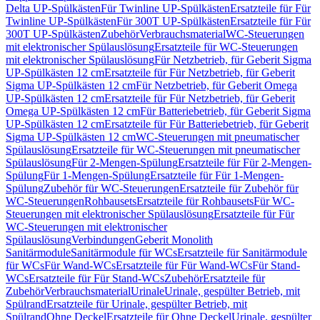
Delta UP-Spülkästen
Für Twinline UP-Spülkästen
Ersatzteile für Für
Twinline UP-Spülkästen
Für 300T UP-Spülkästen
Ersatzteile für Für
300T UP-Spülkästen
Zubehör
Verbrauchsmaterial
WC-Steuerungen
mit elektronischer Spülauslösung
Ersatzteile für WC-Steuerungen
mit elektronischer Spülauslösung
Für Netzbetrieb, für Geberit Sigma
UP-Spülkästen 12 cm
Ersatzteile für Für Netzbetrieb, für Geberit
Sigma UP-Spülkästen 12 cm
Für Netzbetrieb, für Geberit Omega
UP-Spülkästen 12 cm
Ersatzteile für Für Netzbetrieb, für Geberit
Omega UP-Spülkästen 12 cm
Für Batteriebetrieb, für Geberit Sigma
UP-Spülkästen 12 cm
Ersatzteile für Für Batteriebetrieb, für Geberit
Sigma UP-Spülkästen 12 cm
WC-Steuerungen mit pneumatischer
Spülauslösung
Ersatzteile für WC-Steuerungen mit pneumatischer
Spülauslösung
Für 2-Mengen-Spülung
Ersatzteile für Für 2-Mengen-
Spülung
Für 1-Mengen-Spülung
Ersatzteile für Für 1-Mengen-
Spülung
Zubehör für WC-Steuerungen
Ersatzteile für Zubehör für
WC-Steuerungen
Rohbausets
Ersatzteile für Rohbausets
Für WC-
Steuerungen mit elektronischer Spülauslösung
Ersatzteile für Für
WC-Steuerungen mit elektronischer
Spülauslösung
Verbindungen
Geberit Monolith
Sanitärmodule
Sanitärmodule für WCs
Ersatzteile für Sanitärmodule
für WCs
Für Wand-WCs
Ersatzteile für Für Wand-WCs
Für Stand-
WCs
Ersatzteile für Für Stand-WCs
Zubehör
Ersatzteile für
Zubehör
Verbrauchsmaterial
Urinale
Urinale, gespülter Betrieb, mit
Spülrand
Ersatzteile für Urinale, gespülter Betrieb, mit
Spülrand
Ohne Deckel
Ersatzteile für Ohne Deckel
Urinale, gespülter