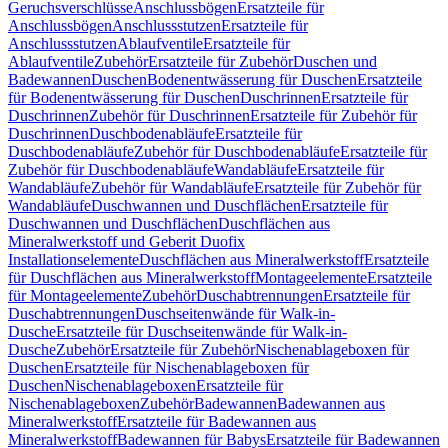
Geruchsverschlüsse
Anschlussbögen
Ersatzteile für
Anschlussbögen
Anschlussstutzen
Ersatzteile für
Anschlussstutzen
Ablaufventile
Ersatzteile für
Ablaufventile
Zubehör
Ersatzteile für Zubehör
Duschen und
Badewannen
Duschen
Bodenentwässerung für Duschen
Ersatzteile
für Bodenentwässerung für Duschen
Duschrinnen
Ersatzteile für
Duschrinnen
Zubehör für Duschrinnen
Ersatzteile für Zubehör für
Duschrinnen
Duschbodenabläufe
Ersatzteile für
Duschbodenabläufe
Zubehör für Duschbodenabläufe
Ersatzteile für
Zubehör für Duschbodenabläufe
Wandabläufe
Ersatzteile für
Wandabläufe
Zubehör für Wandabläufe
Ersatzteile für Zubehör für
Wandabläufe
Duschwannen und Duschflächen
Ersatzteile für
Duschwannen und Duschflächen
Duschflächen aus
Mineralwerkstoff und Geberit Duofix
Installationselemente
Duschflächen aus Mineralwerkstoff
Ersatzteile
für Duschflächen aus Mineralwerkstoff
Montageelemente
Ersatzteile
für Montageelemente
Zubehör
Duschabtrennungen
Ersatzteile für
Duschabtrennungen
Duschseitenwände für Walk-in-
Dusche
Ersatzteile für Duschseitenwände für Walk-in-
Dusche
Zubehör
Ersatzteile für Zubehör
Nischenablageboxen für
Duschen
Ersatzteile für Nischenablageboxen für
Duschen
Nischenablageboxen
Ersatzteile für
Nischenablageboxen
Zubehör
Badewannen
Badewannen aus
Mineralwerkstoff
Ersatzteile für Badewannen aus
Mineralwerkstoff
Badewannen für Babys
Ersatzteile für Badewannen