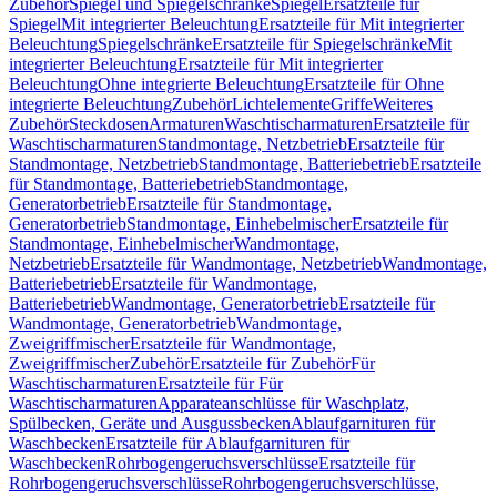
Zubehör
Spiegel und Spiegelschränke
Spiegel
Ersatzteile für
Spiegel
Mit integrierter Beleuchtung
Ersatzteile für Mit integrierter
Beleuchtung
Spiegelschränke
Ersatzteile für Spiegelschränke
Mit
integrierter Beleuchtung
Ersatzteile für Mit integrierter
Beleuchtung
Ohne integrierte Beleuchtung
Ersatzteile für Ohne
integrierte Beleuchtung
Zubehör
Lichtelemente
Griffe
Weiteres
Zubehör
Steckdosen
Armaturen
Waschtischarmaturen
Ersatzteile für
Waschtischarmaturen
Standmontage, Netzbetrieb
Ersatzteile für
Standmontage, Netzbetrieb
Standmontage, Batteriebetrieb
Ersatzteile
für Standmontage, Batteriebetrieb
Standmontage,
Generatorbetrieb
Ersatzteile für Standmontage,
Generatorbetrieb
Standmontage, Einhebelmischer
Ersatzteile für
Standmontage, Einhebelmischer
Wandmontage,
Netzbetrieb
Ersatzteile für Wandmontage, Netzbetrieb
Wandmontage,
Batteriebetrieb
Ersatzteile für Wandmontage,
Batteriebetrieb
Wandmontage, Generatorbetrieb
Ersatzteile für
Wandmontage, Generatorbetrieb
Wandmontage,
Zweigriffmischer
Ersatzteile für Wandmontage,
Zweigriffmischer
Zubehör
Ersatzteile für Zubehör
Für
Waschtischarmaturen
Ersatzteile für Für
Waschtischarmaturen
Apparateanschlüsse für Waschplatz,
Spülbecken, Geräte und Ausgussbecken
Ablaufgarnituren für
Waschbecken
Ersatzteile für Ablaufgarnituren für
Waschbecken
Rohrbogengeruchsverschlüsse
Ersatzteile für
Rohrbogengeruchsverschlüsse
Rohrbogengeruchsverschlüsse,