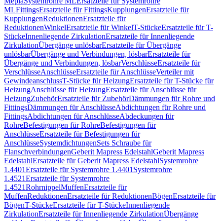
Mepla
Systemrohre ML
Ersatzteile für Systemrohre
ML
Fittings
Ersatzteile für Fittings
Kupplungen
Ersatzteile für
Kupplungen
Reduktionen
Ersatzteile für
Reduktionen
Winkel
Ersatzteile für Winkel
T-Stücke
Ersatzteile für T-
Stücke
Innenliegende Zirkulation
Ersatzteile für Innenliegende
Zirkulation
Übergänge unlösbar
Ersatzteile für Übergänge
unlösbar
Übergänge und Verbindungen, lösbar
Ersatzteile für
Übergänge und Verbindungen, lösbar
Verschlüsse
Ersatzteile für
Verschlüsse
Anschlüsse
Ersatzteile für Anschlüsse
Verteiler mit
Gewindeanschluss
T-Stücke für Heizung
Ersatzteile für T-Stücke für
Heizung
Anschlüsse für Heizung
Ersatzteile für Anschlüsse für
Heizung
Zubehör
Ersatzteile für Zubehör
Dämmungen für Rohre und
Fittings
Dämmungen für Anschlüsse
Abdichtungen für Rohre und
Fittings
Abdichtungen für Anschlüsse
Abdeckungen für
Rohre
Befestigungen für Rohre
Befestigungen für
Anschlüsse
Ersatzteile für Befestigungen für
Anschlüsse
Systemdichtungen
Sets Schraube für
Flanschverbindungen
Geberit Mapress Edelstahl
Geberit Mapress
Edelstahl
Ersatzteile für Geberit Mapress Edelstahl
Systemrohre
1.4401
Ersatzteile für Systemrohre 1.4401
Systemrohre
1.4521
Ersatzteile für Systemrohre
1.4521
Rohrnippel
Muffen
Ersatzteile für
Muffen
Reduktionen
Ersatzteile für Reduktionen
Bögen
Ersatzteile für
Bögen
T-Stücke
Ersatzteile für T-Stücke
Innenliegende
Zirkulation
Ersatzteile für Innenliegende Zirkulation
Übergänge