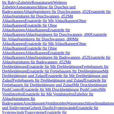
für Babys
Zubehör
Reparatursets
Weiteres
Zubehör
Apparateanschlüsse für Duschen und
Badewannen
Ablaufgarnituren für Duschwannen, d52
Ersatzteile für
Ablaufgarnituren für Duschwannen, d52
Mit
Ablaufkappen
Ersatzteile für Mit Ablaufkappen
Ohne
Ablaufkappen
Ersatzteile für Ohne
Ablaufkappen
Ablaufkappen
Ersatzteile für
Ablaufkappen
Ablaufgarnituren für Duschwannen, d90
Ersatzteile
für Ablaufgarnituren für Duschwannen, d90
Mit
Ablaufkappen
Ersatzteile für Mit Ablaufkappen
Ohne
Ablaufkappen
Ersatzteile für Ohne
Ablaufkappen
Ablaufkappen
Ersatzteile für
Ablaufkappen
Ablaufgarnituren für Badewannen, d52
Ersatzteile für
Ablaufgarnituren für Badewannen, d52
Mit
Drehbetätigung
Ersatzteile für Mit Drehbetätigung
Fertigbausets für
Drehbetätigung
Ersatzteile für Fertigbausets für Drehbetätigung
Mit
Drehbetätigung und Zulauf
Ersatzteile für Mit Drehbetätigung und
Zulauf
Fertigbausets für Drehbetätigung und Zulauf
Ersatzteile für
Fertigbausets für Drehbetätigung und Zulauf
Mit Druckbetätigung
PushControl
Ersatzteile für Mit Druckbetätigung PushControl
Mit
Ventilstopfen
Ersatzteile für Mit Ventilstopfen
Zubehör für
Ablaufgarnituren für
Badewannen
Anschlusssets
Ventilstopfen
Wasseranschlüsse
Installation
und Spülsysteme
Geberit Duofix
Systemwände
Ersatzteile für
Systemwände
Tragsysteme
Ersatzteile für