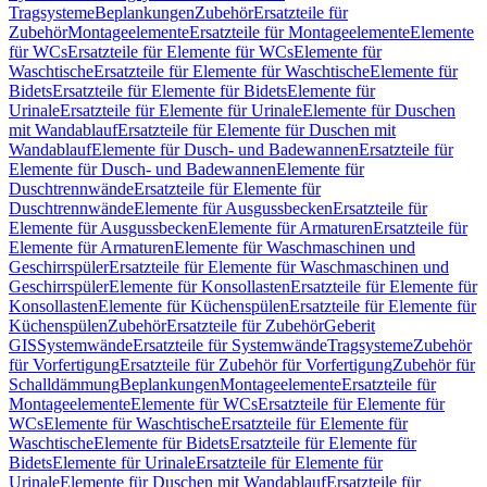
Tragsysteme
Beplankungen
Zubehör
Ersatzteile für
Zubehör
Montageelemente
Ersatzteile für Montageelemente
Elemente
für WCs
Ersatzteile für Elemente für WCs
Elemente für
Waschtische
Ersatzteile für Elemente für Waschtische
Elemente für
Bidets
Ersatzteile für Elemente für Bidets
Elemente für
Urinale
Ersatzteile für Elemente für Urinale
Elemente für Duschen
mit Wandablauf
Ersatzteile für Elemente für Duschen mit
Wandablauf
Elemente für Dusch- und Badewannen
Ersatzteile für
Elemente für Dusch- und Badewannen
Elemente für
Duschtrennwände
Ersatzteile für Elemente für
Duschtrennwände
Elemente für Ausgussbecken
Ersatzteile für
Elemente für Ausgussbecken
Elemente für Armaturen
Ersatzteile für
Elemente für Armaturen
Elemente für Waschmaschinen und
Geschirrspüler
Ersatzteile für Elemente für Waschmaschinen und
Geschirrspüler
Elemente für Konsollasten
Ersatzteile für Elemente für
Konsollasten
Elemente für Küchenspülen
Ersatzteile für Elemente für
Küchenspülen
Zubehör
Ersatzteile für Zubehör
Geberit
GIS
Systemwände
Ersatzteile für Systemwände
Tragsysteme
Zubehör
für Vorfertigung
Ersatzteile für Zubehör für Vorfertigung
Zubehör für
Schalldämmung
Beplankungen
Montageelemente
Ersatzteile für
Montageelemente
Elemente für WCs
Ersatzteile für Elemente für
WCs
Elemente für Waschtische
Ersatzteile für Elemente für
Waschtische
Elemente für Bidets
Ersatzteile für Elemente für
Bidets
Elemente für Urinale
Ersatzteile für Elemente für
Urinale
Elemente für Duschen mit Wandablauf
Ersatzteile für