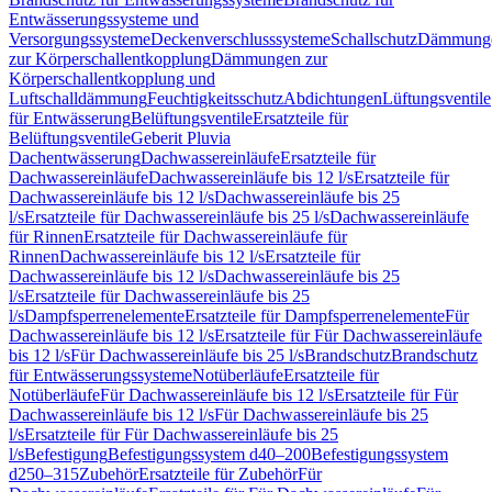
Entwässerungssysteme und
Versorgungssysteme
Deckenverschlusssysteme
Schallschutz
Dämmung
zur Körperschallentkopplung
Dämmungen zur
Körperschallentkopplung und
Luftschalldämmung
Feuchtigkeitsschutz
Abdichtungen
Lüftungsventile
für Entwässerung
Belüftungsventile
Ersatzteile für
Belüftungsventile
Geberit Pluvia
Dachentwässerung
Dachwassereinläufe
Ersatzteile für
Dachwassereinläufe
Dachwassereinläufe bis 12 l/s
Ersatzteile für
Dachwassereinläufe bis 12 l/s
Dachwassereinläufe bis 25
l/s
Ersatzteile für Dachwassereinläufe bis 25 l/s
Dachwassereinläufe
für Rinnen
Ersatzteile für Dachwassereinläufe für
Rinnen
Dachwassereinläufe bis 12 l/s
Ersatzteile für
Dachwassereinläufe bis 12 l/s
Dachwassereinläufe bis 25
l/s
Ersatzteile für Dachwassereinläufe bis 25
l/s
Dampfsperrenelemente
Ersatzteile für Dampfsperrenelemente
Für
Dachwassereinläufe bis 12 l/s
Ersatzteile für Für Dachwassereinläufe
bis 12 l/s
Für Dachwassereinläufe bis 25 l/s
Brandschutz
Brandschutz
für Entwässerungssysteme
Notüberläufe
Ersatzteile für
Notüberläufe
Für Dachwassereinläufe bis 12 l/s
Ersatzteile für Für
Dachwassereinläufe bis 12 l/s
Für Dachwassereinläufe bis 25
l/s
Ersatzteile für Für Dachwassereinläufe bis 25
l/s
Befestigung
Befestigungssystem d40–200
Befestigungssystem
d250–315
Zubehör
Ersatzteile für Zubehör
Für