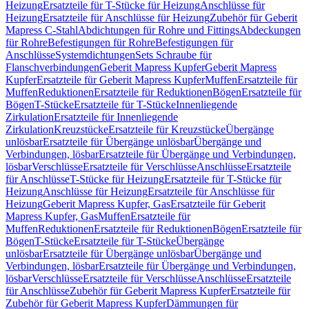
Heizung
Ersatzteile für T-Stücke für Heizung
Anschlüsse für
Heizung
Ersatzteile für Anschlüsse für Heizung
Zubehör für Geberit
Mapress C-Stahl
Abdichtungen für Rohre und Fittings
Abdeckungen
für Rohre
Befestigungen für Rohre
Befestigungen für
Anschlüsse
Systemdichtungen
Sets Schraube für
Flanschverbindungen
Geberit Mapress Kupfer
Geberit Mapress
Kupfer
Ersatzteile für Geberit Mapress Kupfer
Muffen
Ersatzteile für
Muffen
Reduktionen
Ersatzteile für Reduktionen
Bögen
Ersatzteile für
Bögen
T-Stücke
Ersatzteile für T-Stücke
Innenliegende
Zirkulation
Ersatzteile für Innenliegende
Zirkulation
Kreuzstücke
Ersatzteile für Kreuzstücke
Übergänge
unlösbar
Ersatzteile für Übergänge unlösbar
Übergänge und
Verbindungen, lösbar
Ersatzteile für Übergänge und Verbindungen,
lösbar
Verschlüsse
Ersatzteile für Verschlüsse
Anschlüsse
Ersatzteile
für Anschlüsse
T-Stücke für Heizung
Ersatzteile für T-Stücke für
Heizung
Anschlüsse für Heizung
Ersatzteile für Anschlüsse für
Heizung
Geberit Mapress Kupfer, Gas
Ersatzteile für Geberit
Mapress Kupfer, Gas
Muffen
Ersatzteile für
Muffen
Reduktionen
Ersatzteile für Reduktionen
Bögen
Ersatzteile für
Bögen
T-Stücke
Ersatzteile für T-Stücke
Übergänge
unlösbar
Ersatzteile für Übergänge unlösbar
Übergänge und
Verbindungen, lösbar
Ersatzteile für Übergänge und Verbindungen,
lösbar
Verschlüsse
Ersatzteile für Verschlüsse
Anschlüsse
Ersatzteile
für Anschlüsse
Zubehör für Geberit Mapress Kupfer
Ersatzteile für
Zubehör für Geberit Mapress Kupfer
Dämmungen für