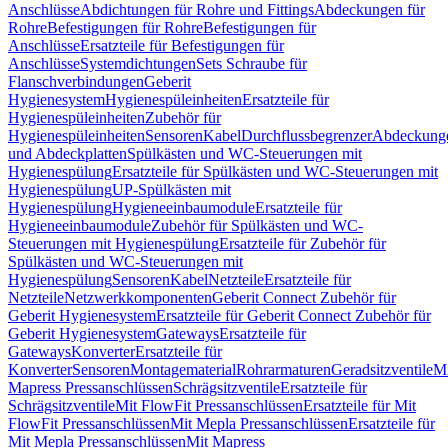
Anschlüsse
Abdichtungen für Rohre und Fittings
Abdeckungen für
Rohre
Befestigungen für Rohre
Befestigungen für
Anschlüsse
Ersatzteile für Befestigungen für
Anschlüsse
Systemdichtungen
Sets Schraube für
Flanschverbindungen
Geberit
Hygienesystem
Hygienespüleinheiten
Ersatzteile für
Hygienespüleinheiten
Zubehör für
Hygienespüleinheiten
Sensoren
Kabel
Durchflussbegrenzer
Abdeckung
und Abdeckplatten
Spülkästen und WC-Steuerungen mit
Hygienespülung
Ersatzteile für Spülkästen und WC-Steuerungen mit
Hygienespülung
UP-Spülkästen mit
Hygienespülung
Hygieneeinbaumodule
Ersatzteile für
Hygieneeinbaumodule
Zubehör für Spülkästen und WC-
Steuerungen mit Hygienespülung
Ersatzteile für Zubehör für
Spülkästen und WC-Steuerungen mit
Hygienespülung
Sensoren
Kabel
Netzteile
Ersatzteile für
Netzteile
Netzwerkkomponenten
Geberit Connect Zubehör für
Geberit Hygienesystem
Ersatzteile für Geberit Connect Zubehör für
Geberit Hygienesystem
Gateways
Ersatzteile für
Gateways
Konverter
Ersatzteile für
Konverter
Sensoren
Montagematerial
Rohrarmaturen
Geradsitzventile
Mi
Mapress Pressanschlüssen
Schrägsitzventile
Ersatzteile für
Schrägsitzventile
Mit FlowFit Pressanschlüssen
Ersatzteile für Mit
FlowFit Pressanschlüssen
Mit Mepla Pressanschlüssen
Ersatzteile für
Mit Mepla Pressanschlüssen
Mit Mapress