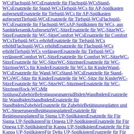
WCs
Flachspül-WCs
Ersatzteile für Flachspül-WCs
Stand-
WCs
Ersatzteile für Stand-WCs
Tiefspül-WCs für AP-Spülkasten
aufgesetzt
Ersatzteile für Tiefspül-WCs für AP-Spülkasten
aufgesetzt
Tiefspül-WCs
Ersatzteile für Tiefspül-WCs
Flachspül-
WCs
Ersatzteile für Flachspül-WCs
AP-Spülkästen für WCs, aus
Sanitärkeramik
Aufgesetzt
WC-Sitze
Ersatzteile für WC-Sitze
WC-
Sitze
Ersatzteile für WC-Sitze
Comfort WCs
Ersatzteile für Comfort
WCs
Tiefspül-WCs erhöht
Ersatzteile für Tiefspül-WCs
erhöht
Flachspül-WCs erhöht
Ersatzteile für Flachspül-WCs
erhöht
Tiefspül-WCs verlängert
Ersatzteile für Tiefspül-WCs
verlängert
Comfort WC-Sitze
Ersatzteile für Comfort WC-Sitze
WC-
Sitze
Ersatzteile für WC-Sitze
WC-Sitzringe
Ersatzteile für WC-
Sitzringe
WCs für Kinder
Ersatzteile für WCs für Kinder
Wand-
WCs
Ersatzteile für Wand-WCs
Stand-WCs
Ersatzteile für Stand-
WCs
WC-Sitze für Kinder
Ersatzteile für WC-Sitze für Kinder
WC-
Sitze
Ersatzteile für WC-Sitze
WC-Sitzringe
Ersatzteile für WC-
Sitzringe
Hock-WCs
Mit
Spülung
Zubehör
Befestigungsmaterial
Bidets
Wandbidets
Ersatzteile
für Wandbidets
Standbidets
Ersatzteile für
Standbidets
Zubehör
Ersatzteile für Zubehör
Betätigungsplatten und
WC-Steuerungen
Betätigungsplatten
Ersatzteile für
Betätigungsplatten
Für Sigma UP-Spülkästen
Ersatzteile für Für
Sigma UP-Spülkästen
Für Omega UP-Spülkästen
Ersatzteile für Für
Omega UP-Spülkästen
Für Kappa UP-Spülkästen
Ersatzteile für Für
Kappa UP-Spülkästen
Für Delta UP-Spülkästen
Ersatzteile für Für