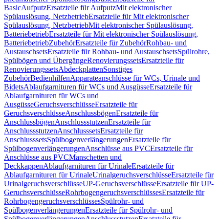
Basic
Aufputz
Ersatzteile für Aufputz
Mit elektronischer
Spülauslösung, Netzbetrieb
Ersatzteile für Mit elektronischer
Spülauslösung, Netzbetrieb
Mit elektronischer Spülauslösung,
Batteriebetrieb
Ersatzteile für Mit elektronischer Spülauslösung,
Batteriebetrieb
Zubehör
Ersatzteile für Zubehör
Rohbau- und
Austauschsets
Ersatzteile für Rohbau- und Austauschsets
Spülrohre,
Spülbögen und Übergänge
Renovierungssets
Ersatzteile für
Renovierungssets
Abdeckplatten
Sonstiges
Zubehör
Bedienhilfen
Apparateanschlüsse für WCs, Urinale und
Bidets
Ablaufgarnituren für WCs und Ausgüsse
Ersatzteile für
Ablaufgarnituren für WCs und
Ausgüsse
Geruchsverschlüsse
Ersatzteile für
Geruchsverschlüsse
Anschlussbögen
Ersatzteile für
Anschlussbögen
Anschlussstutzen
Ersatzteile für
Anschlussstutzen
Anschlusssets
Ersatzteile für
Anschlusssets
Spülbogenverlängerungen
Ersatzteile für
Spülbogenverlängerungen
Anschlüsse aus PVC
Ersatzteile für
Anschlüsse aus PVC
Manschetten und
Deckkappen
Ablaufgarnituren für Urinale
Ersatzteile für
Ablaufgarnituren für Urinale
Urinalgeruchsverschlüsse
Ersatzteile für
Urinalgeruchsverschlüsse
UP-Geruchsverschlüsse
Ersatzteile für UP-
Geruchsverschlüsse
Rohrbogengeruchsverschlüsses
Ersatzteile für
Rohrbogengeruchsverschlüsses
Spülrohr- und
Spülbogenverlängerungen
Ersatzteile für Spülrohr- und
Spülbogenverlängerungen
Anschlussstutzen
Ersatzteile für