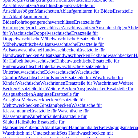
Anschlussstutzen
Anschlussbögen
Ersatzteile für
Anschlussbögen
Manschetten
Ablaufgarnituren für Bidets
Ersatzteile
für Ablaufgarnituren für
Bidets
Rohrbogengeruchsverschlüsse
Ersatzteile für
Rohrbogengeruchsverschlüsse
Anschlussstutzen
Anschlussbögen
Abde
für Waschtische
Doppelwaschtische
Ersatzteile für
Doppelwaschtische
Möbelwaschtische
Ersatzteile für
Möbelwaschtische
Aufsatzwaschtische
Ersatzteile für
Aufsatzwaschtische
Handwaschbecken
Ersatzteile für
Handwaschbecken
Aufsatzhandwaschbecken
Eckhandwaschbecken
H
für Halbeinbauwaschtische
Einbauwaschtische
Ersatzteile für
Einbauwaschtische
Unterbauwaschtische
Ersatzteile für
Unterbauwaschtische
Eckwaschtische
Waschtische
Comfort
Waschtische für Kinder
Ersatzteile für Waschtische für
Kinder
Waschtische
Waschrinnen
Ersatzteile für Waschrinnen
Weitere
Becken
Ersatzteile für Weitere Becken
Ausgussbecken
Ersatzteile für
Ausgussbecken
Ausgüsse
Ersatzteile für
Ausgüsse
Mehrzweckbecken
Ersatzteile für
Mehrzweckbecken
Gipsfangbecken
Waschtische für
Klassenräume
Ersatzteile für Waschtische für
Klassenräume
Zubehör
Säulen
Ersatzteile für
Säulen
Halbsäulen
Ersatzteile für
Halbsäulen
Zubehör
Ablaufkappen
Handtuchhalter
Befestigungsmateria
Waschtisch mit Unterschrank
Sets Handwaschbecken mit