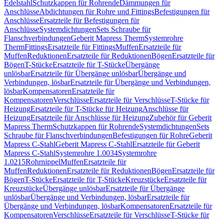
Edelstahl
Schutzkappen für Rohrende
Dämmungen für
Anschlüsse
Abdichtungen für Rohre und Fittings
Befestigungen für
Anschlüsse
Ersatzteile für Befestigungen für
Anschlüsse
Systemdichtungen
Sets Schraube für
Flanschverbindungen
Geberit Mapress Therm
Systemrohre
Therm
Fittings
Ersatzteile für Fittings
Muffen
Ersatzteile für
Muffen
Reduktionen
Ersatzteile für Reduktionen
Bögen
Ersatzteile für
Bögen
T-Stücke
Ersatzteile für T-Stücke
Übergänge
unlösbar
Ersatzteile für Übergänge unlösbar
Übergänge und
Verbindungen, lösbar
Ersatzteile für Übergänge und Verbindungen,
lösbar
Kompensatoren
Ersatzteile für
Kompensatoren
Verschlüsse
Ersatzteile für Verschlüsse
T-Stücke für
Heizung
Ersatzteile für T-Stücke für Heizung
Anschlüsse für
Heizung
Ersatzteile für Anschlüsse für Heizung
Zubehör für Geberit
Mapress Therm
Schutzkappen für Rohrende
Systemdichtungen
Sets
Schraube für Flanschverbindungen
Befestigungen für Rohre
Geberit
Mapress C-Stahl
Geberit Mapress C-Stahl
Ersatzteile für Geberit
Mapress C-Stahl
Systemrohre 1.0034
Systemrohre
1.0215
Rohrnippel
Muffen
Ersatzteile für
Muffen
Reduktionen
Ersatzteile für Reduktionen
Bögen
Ersatzteile für
Bögen
T-Stücke
Ersatzteile für T-Stücke
Kreuzstücke
Ersatzteile für
Kreuzstücke
Übergänge unlösbar
Ersatzteile für Übergänge
unlösbar
Übergänge und Verbindungen, lösbar
Ersatzteile für
Übergänge und Verbindungen, lösbar
Kompensatoren
Ersatzteile für
Kompensatoren
Verschlüsse
Ersatzteile für Verschlüsse
T-Stücke für