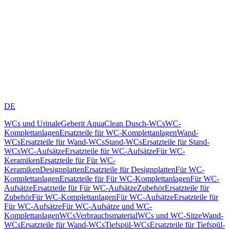
DE
WCs und Urinale
Geberit AquaClean Dusch-WCs
WC-
Komplettanlagen
Ersatzteile für WC-Komplettanlagen
Wand-
WCs
Ersatzteile für Wand-WCs
Stand-WCs
Ersatzteile für Stand-
WCs
WC-Aufsätze
Ersatzteile für WC-Aufsätze
Für WC-
Keramiken
Ersatzteile für Für WC-
Keramiken
Designplatten
Ersatzteile für Designplatten
Für WC-
Komplettanlagen
Ersatzteile für Für WC-Komplettanlagen
Für WC-
Aufsätze
Ersatzteile für Für WC-Aufsätze
Zubehör
Ersatzteile für
Zubehör
Für WC-Komplettanlagen
Für WC-Aufsätze
Ersatzteile für
Für WC-Aufsätze
Für WC-Aufsätze und WC-
Komplettanlagen
WCs
Verbrauchsmaterial
WCs und WC-Sitze
Wand-
WCs
Ersatzteile für Wand-WCs
Tiefspül-WCs
Ersatzteile für Tiefspül-