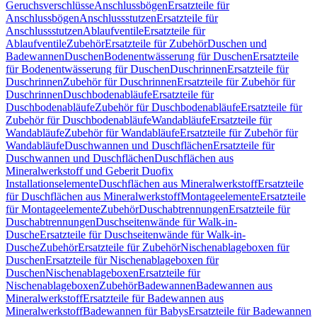
Geruchsverschlüsse
Anschlussbögen
Ersatzteile für
Anschlussbögen
Anschlussstutzen
Ersatzteile für
Anschlussstutzen
Ablaufventile
Ersatzteile für
Ablaufventile
Zubehör
Ersatzteile für Zubehör
Duschen und
Badewannen
Duschen
Bodenentwässerung für Duschen
Ersatzteile
für Bodenentwässerung für Duschen
Duschrinnen
Ersatzteile für
Duschrinnen
Zubehör für Duschrinnen
Ersatzteile für Zubehör für
Duschrinnen
Duschbodenabläufe
Ersatzteile für
Duschbodenabläufe
Zubehör für Duschbodenabläufe
Ersatzteile für
Zubehör für Duschbodenabläufe
Wandabläufe
Ersatzteile für
Wandabläufe
Zubehör für Wandabläufe
Ersatzteile für Zubehör für
Wandabläufe
Duschwannen und Duschflächen
Ersatzteile für
Duschwannen und Duschflächen
Duschflächen aus
Mineralwerkstoff und Geberit Duofix
Installationselemente
Duschflächen aus Mineralwerkstoff
Ersatzteile
für Duschflächen aus Mineralwerkstoff
Montageelemente
Ersatzteile
für Montageelemente
Zubehör
Duschabtrennungen
Ersatzteile für
Duschabtrennungen
Duschseitenwände für Walk-in-
Dusche
Ersatzteile für Duschseitenwände für Walk-in-
Dusche
Zubehör
Ersatzteile für Zubehör
Nischenablageboxen für
Duschen
Ersatzteile für Nischenablageboxen für
Duschen
Nischenablageboxen
Ersatzteile für
Nischenablageboxen
Zubehör
Badewannen
Badewannen aus
Mineralwerkstoff
Ersatzteile für Badewannen aus
Mineralwerkstoff
Badewannen für Babys
Ersatzteile für Badewannen