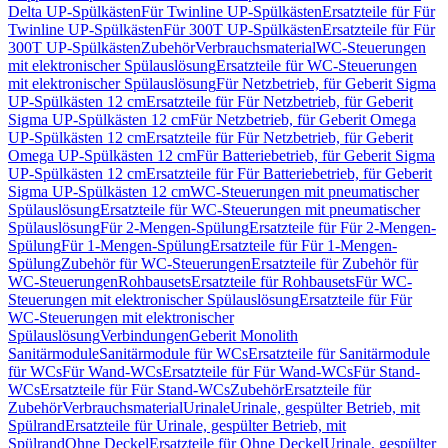
Delta UP-Spülkästen
Für Twinline UP-Spülkästen
Ersatzteile für Für
Twinline UP-Spülkästen
Für 300T UP-Spülkästen
Ersatzteile für Für
300T UP-Spülkästen
Zubehör
Verbrauchsmaterial
WC-Steuerungen
mit elektronischer Spülauslösung
Ersatzteile für WC-Steuerungen
mit elektronischer Spülauslösung
Für Netzbetrieb, für Geberit Sigma
UP-Spülkästen 12 cm
Ersatzteile für Für Netzbetrieb, für Geberit
Sigma UP-Spülkästen 12 cm
Für Netzbetrieb, für Geberit Omega
UP-Spülkästen 12 cm
Ersatzteile für Für Netzbetrieb, für Geberit
Omega UP-Spülkästen 12 cm
Für Batteriebetrieb, für Geberit Sigma
UP-Spülkästen 12 cm
Ersatzteile für Für Batteriebetrieb, für Geberit
Sigma UP-Spülkästen 12 cm
WC-Steuerungen mit pneumatischer
Spülauslösung
Ersatzteile für WC-Steuerungen mit pneumatischer
Spülauslösung
Für 2-Mengen-Spülung
Ersatzteile für Für 2-Mengen-
Spülung
Für 1-Mengen-Spülung
Ersatzteile für Für 1-Mengen-
Spülung
Zubehör für WC-Steuerungen
Ersatzteile für Zubehör für
WC-Steuerungen
Rohbausets
Ersatzteile für Rohbausets
Für WC-
Steuerungen mit elektronischer Spülauslösung
Ersatzteile für Für
WC-Steuerungen mit elektronischer
Spülauslösung
Verbindungen
Geberit Monolith
Sanitärmodule
Sanitärmodule für WCs
Ersatzteile für Sanitärmodule
für WCs
Für Wand-WCs
Ersatzteile für Für Wand-WCs
Für Stand-
WCs
Ersatzteile für Für Stand-WCs
Zubehör
Ersatzteile für
Zubehör
Verbrauchsmaterial
Urinale
Urinale, gespülter Betrieb, mit
Spülrand
Ersatzteile für Urinale, gespülter Betrieb, mit
Spülrand
Ohne Deckel
Ersatzteile für Ohne Deckel
Urinale, gespülter