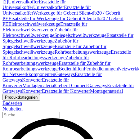
[2]
Universalkoffer
Ersatzteile für
Universalkoffer
Universalkoffer
Ersatzteile für
Universalkoffer
Werkzeuge für Geberit Silent-db20 / Geberit
PE
Ersatzteile für Werkzeuge für Geberit Silent-db20 / Geberit
PE
Elektroschweißwerkzeuge
Ersatzteile für
Elektroschweißwerkzeuge
Zubehör für
Elektroschweißwerkzeuge
Spiegelschweißwerkzeuge
Ersatzteile für
Spiegelschweißwerkzeuge
Zubehör für
Spiegelschweißwerkzeuge
Ersatzteile für Zubehör für
Spiegelschweißwerkzeuge
Rohrbearbeitungswerkzeuge
Ersatzteile
für Rohrbearbeitungswerkzeuge
Zubehör für
Rohrbearbeitungswerkzeuge
Ersatzteile für Zubehör für
Rohrbearbeitungswerkzeuge
Bedienhilfen
Fernbedienungen
Netzwerk
für Netzwerkkomponenten
Gateways
Ersatzteile für
Gateways
Konverter
Ersatzteile für
Konverter
Montagematerial
Geberit Connect
Gateways
Ersatzteile für
Gateways
Konverter
Ersatzteile für Konverter
Montagematerial
Produktkategorien
Badserien
Neuheiten