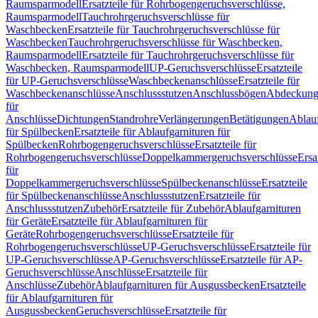
Raumsparmodell
Ersatzteile für Rohrbogengeruchsverschlüsse,
Raumsparmodell
Tauchrohrgeruchsverschlüsse für
Waschbecken
Ersatzteile für Tauchrohrgeruchsverschlüsse für
Waschbecken
Tauchrohrgeruchsverschlüsse für Waschbecken,
Raumsparmodell
Ersatzteile für Tauchrohrgeruchsverschlüsse für
Waschbecken, Raumsparmodell
UP-Geruchsverschlüsse
Ersatzteile
für UP-Geruchsverschlüsse
Waschbeckenanschlüsse
Ersatzteile für
Waschbeckenanschlüsse
Anschlussstutzen
Anschlussbögen
Abdeckung
für
Anschlüsse
Dichtungen
Standrohre
Verlängerungen
Betätigungen
Ablauf
für Spülbecken
Ersatzteile für Ablaufgarnituren für
Spülbecken
Rohrbogengeruchsverschlüsse
Ersatzteile für
Rohrbogengeruchsverschlüsse
Doppelkammergeruchsverschlüsse
Ersa
für
Doppelkammergeruchsverschlüsse
Spülbeckenanschlüsse
Ersatzteile
für Spülbeckenanschlüsse
Anschlussstutzen
Ersatzteile für
Anschlussstutzen
Zubehör
Ersatzteile für Zubehör
Ablaufgarnituren
für Geräte
Ersatzteile für Ablaufgarnituren für
Geräte
Rohrbogengeruchsverschlüsse
Ersatzteile für
Rohrbogengeruchsverschlüsse
UP-Geruchsverschlüsse
Ersatzteile für
UP-Geruchsverschlüsse
AP-Geruchsverschlüsse
Ersatzteile für AP-
Geruchsverschlüsse
Anschlüsse
Ersatzteile für
Anschlüsse
Zubehör
Ablaufgarnituren für Ausgussbecken
Ersatzteile
für Ablaufgarnituren für
Ausgussbecken
Geruchsverschlüsse
Ersatzteile für