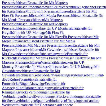
Pressanschlüssen
Ersatzteile für Mit Mapress
Pressanschlüssen
Probenahmeventile
Entleerventile
Kugelhähne
Ersatzt
für Kugelhähne
Mit FlowFit Pressanschlüssen
Ersatzteile für Mit
FlowFit Pressanschlüssen
Mit Mepla Pressanschlüssen
Ersatzteile für
Mit Mepla Pressanschlüssen
Mit Mapress
Pressanschlüssen
Ersatzteile für Mit Mapress
Pressanschlüssen
Kugelhähne für UP-Montage
Ersatzteile für
Kugelhähne für UP-Montage
Mit FlowFit
Pressanschlüssen
Ersatzteile für Mit FlowFit Pressanschlüssen
Mit
Mepla Pressanschlüssen
Ersatzteile für Mit Mepla
Pressanschlüssen
Mit Mapress Pressanschlüssen
Ersatzteile für Mit
Mapress Pressanschlüssen
Mit Gewindeanschlüssen
Ersatzteile für
Mit Gewindeanschlüssen
Rückschlagventile
Ersatzteile für
Rückschlagventile
Mit Mapress Pressanschlüssen
Ersatzteile für Mit
Mapress Pressanschlüssen
Wasserzählerstrecken für UP-
Montage
Ersatzteile für Wasserzählerstrecken für UP-Montage
Mit
Gewindeanschlüssen
Ersatzteile für Mit
Gewindeanschlüssen
Gebäude-Entwässerungssysteme
Geberit Silent-
db20
Rohre
Formstücke
Ersatzteile für
Formstücke
Bögen
Abzweige
Ersatzteile für
Abzweige
Reduktionen
Reinigungsstücke
Ersatzteile für
Reinigungsstücke
Verbindungen
Ersatzteile für
Verbindungen
Schweißverbindungen
Steckverbindungen
Ersatzteile
für Steckverbindungen
Spannverbindungen
Übergänge auf andere
Werkstoffe
Ersatzteile für Übergänge auf andere