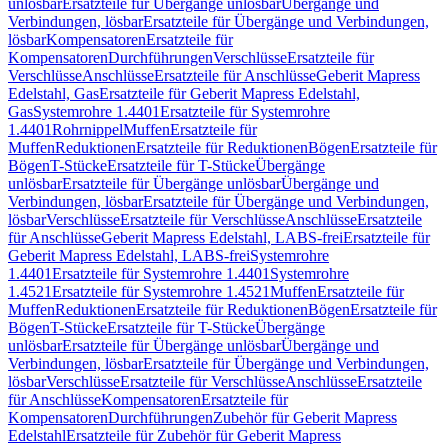
unlösbar
Ersatzteile für Übergänge unlösbar
Übergänge und
Verbindungen, lösbar
Ersatzteile für Übergänge und Verbindungen,
lösbar
Kompensatoren
Ersatzteile für
Kompensatoren
Durchführungen
Verschlüsse
Ersatzteile für
Verschlüsse
Anschlüsse
Ersatzteile für Anschlüsse
Geberit Mapress
Edelstahl, Gas
Ersatzteile für Geberit Mapress Edelstahl,
Gas
Systemrohre 1.4401
Ersatzteile für Systemrohre
1.4401
Rohrnippel
Muffen
Ersatzteile für
Muffen
Reduktionen
Ersatzteile für Reduktionen
Bögen
Ersatzteile für
Bögen
T-Stücke
Ersatzteile für T-Stücke
Übergänge
unlösbar
Ersatzteile für Übergänge unlösbar
Übergänge und
Verbindungen, lösbar
Ersatzteile für Übergänge und Verbindungen,
lösbar
Verschlüsse
Ersatzteile für Verschlüsse
Anschlüsse
Ersatzteile
für Anschlüsse
Geberit Mapress Edelstahl, LABS-frei
Ersatzteile für
Geberit Mapress Edelstahl, LABS-frei
Systemrohre
1.4401
Ersatzteile für Systemrohre 1.4401
Systemrohre
1.4521
Ersatzteile für Systemrohre 1.4521
Muffen
Ersatzteile für
Muffen
Reduktionen
Ersatzteile für Reduktionen
Bögen
Ersatzteile für
Bögen
T-Stücke
Ersatzteile für T-Stücke
Übergänge
unlösbar
Ersatzteile für Übergänge unlösbar
Übergänge und
Verbindungen, lösbar
Ersatzteile für Übergänge und Verbindungen,
lösbar
Verschlüsse
Ersatzteile für Verschlüsse
Anschlüsse
Ersatzteile
für Anschlüsse
Kompensatoren
Ersatzteile für
Kompensatoren
Durchführungen
Zubehör für Geberit Mapress
Edelstahl
Ersatzteile für Zubehör für Geberit Mapress