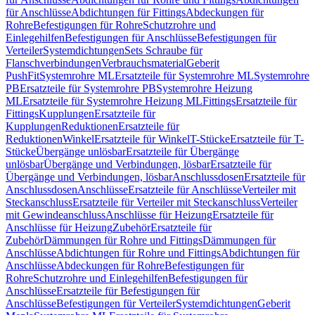
für Anschlüsse
Abdichtungen für Fittings
Abdeckungen für
Rohre
Befestigungen für Rohre
Schutzrohre und
Einlegehilfen
Befestigungen für Anschlüsse
Befestigungen für
Verteiler
Systemdichtungen
Sets Schraube für
Flanschverbindungen
Verbrauchsmaterial
Geberit
PushFit
Systemrohre ML
Ersatzteile für Systemrohre ML
Systemrohre
PB
Ersatzteile für Systemrohre PB
Systemrohre Heizung
ML
Ersatzteile für Systemrohre Heizung ML
Fittings
Ersatzteile für
Fittings
Kupplungen
Ersatzteile für
Kupplungen
Reduktionen
Ersatzteile für
Reduktionen
Winkel
Ersatzteile für Winkel
T-Stücke
Ersatzteile für T-
Stücke
Übergänge unlösbar
Ersatzteile für Übergänge
unlösbar
Übergänge und Verbindungen, lösbar
Ersatzteile für
Übergänge und Verbindungen, lösbar
Anschlussdosen
Ersatzteile für
Anschlussdosen
Anschlüsse
Ersatzteile für Anschlüsse
Verteiler mit
Steckanschluss
Ersatzteile für Verteiler mit Steckanschluss
Verteiler
mit Gewindeanschluss
Anschlüsse für Heizung
Ersatzteile für
Anschlüsse für Heizung
Zubehör
Ersatzteile für
Zubehör
Dämmungen für Rohre und Fittings
Dämmungen für
Anschlüsse
Abdichtungen für Rohre und Fittings
Abdichtungen für
Anschlüsse
Abdeckungen für Rohre
Befestigungen für
Rohre
Schutzrohre und Einlegehilfen
Befestigungen für
Anschlüsse
Ersatzteile für Befestigungen für
Anschlüsse
Befestigungen für Verteiler
Systemdichtungen
Geberit