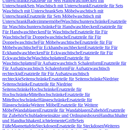
Unterschrank
Ersatzteile für Sets Handwaschbecken mit
Unterschrank
Sets Waschtisch mit Unterschrank
Ersatzteile für Sets
Waschtisch mit Unterschrank
Sets Möbelwaschtisch mit
Unterschrank
Ersatzteile für Sets Möbelwaschtisch mit
Unterschrank
Badezimmermöbel
Waschtischunterschränke
Ersatzteile
für Waschtischunterschränke
Für Handwaschbecken
Ersatzteile für
Für Handwaschbecken
Für Waschtische
Ersatzteile für Für
Waschtische
Für Doppelwaschtische
Ersatzteile für Für
Doppelwaschtische
Für Möbelwaschtische
Ersatzteile für Für
Möbelwaschtische
Für Eckhandwaschbecken
Ersatzteile für Für
Eckhandwaschbecken
Für Eckwaschtische
Ersatzteile für Für
Eckwaschtische
Waschtischplatten
Ersatzteile für
Waschtischplatten
Für Aufsatzwaschtisch Schalenform
Ersatzteile für
Für Aufsatzwaschtisch Schalenform
Für Aufsatzwaschtisch
rechteckig
Ersatzteile für Für Aufsatzwaschtisch
rechteckig
Seitenschränke
Ersatzteile für Seitenschränke
Niedrige
Seitenschränke
Ersatzteile für Niedrige
Seitenschränke
Hochschränke
Ersatzteile für
Hochschränke
Mittelhochschränke
Ersatzteile für
Mittelhochschränke
Hängeschränke
Ersatzteile für
Hängeschränke
Weitere Möbel
Ersatzteile für Weitere
Möbel
Wandablagen
Ersatzteile für Wandablagen
Zubehör
Ersatzteile
für Zubehör
Schubladeneinsätze und Ordnungsboxen
Handtuchhalter
und Handtuchhaken
Lichtelemente
Griffe
Sets
Füße
Magnettafeln
Steckdosen
Ersatzteile für Steckdosen
Weiteres