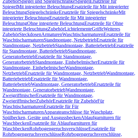
Zubehör
Spiegel und Spiegelschränke
Spiegel
Ersatzteile für
Spiegel
Mit integrierter Beleuchtung
Ersatzteile für Mit integrierter
Beleuchtung
Spiegelschränke
Ersatzteile für Spiegelschränke
Mit
integrierter Beleuchtung
Ersatzteile für Mit integrierter
Beleuchtung
Ohne integrierte Beleuchtung
Ersatzteile für Ohne
integrierte Beleuchtung
Zubehör
Lichtelemente
Griffe
Weiteres
Zubehör
Steckdosen
Armaturen
Waschtischarmaturen
Ersatzteile für
Waschtischarmaturen
Standmontage, Netzbetrieb
Ersatzteile für
Standmontage, Netzbetrieb
Standmontage, Batteriebetrieb
Ersatzteile
für Standmontage, Batteriebetrieb
Standmontage,
Generatorbetrieb
Ersatzteile für Standmontage,
Generatorbetrieb
Standmontage, Einhebelmischer
Ersatzteile für
Standmontage, Einhebelmischer
Wandmontage,
Netzbetrieb
Ersatzteile für Wandmontage, Netzbetrieb
Wandmontage,
Batteriebetrieb
Ersatzteile für Wandmontage,
Batteriebetrieb
Wandmontage, Generatorbetrieb
Ersatzteile für
Wandmontage, Generatorbetrieb
Wandmontage,
Zweigriffmischer
Ersatzteile für Wandmontage,
Zweigriffmischer
Zubehör
Ersatzteile für Zubehör
Für
Waschtischarmaturen
Ersatzteile für Für
Waschtischarmaturen
Apparateanschlüsse für Waschplatz,
Spülbecken, Geräte und Ausgussbecken
Ablaufgarnituren für
Waschbecken
Ersatzteile für Ablaufgarnituren für
Waschbecken
Rohrbogengeruchsverschlüsse
Ersatzteile für
Rohrbogengeruchsverschlüsse
Rohrbogengeruchsverschlüsse,