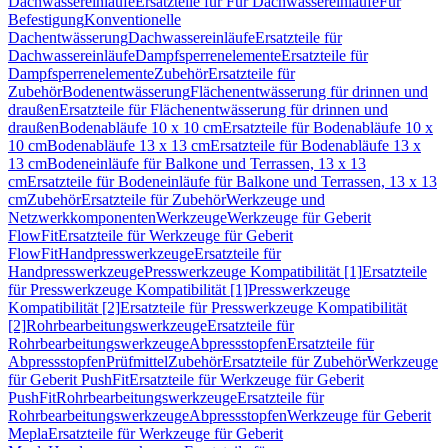
Dachwassereinläufe
Ersatzteile für Für Dachwassereinläufe
Für
Befestigung
Konventionelle
Dachentwässerung
Dachwassereinläufe
Ersatzteile für
Dachwassereinläufe
Dampfsperrenelemente
Ersatzteile für
Dampfsperrenelemente
Zubehör
Ersatzteile für
Zubehör
Bodenentwässerung
Flächenentwässerung für drinnen und
draußen
Ersatzteile für Flächenentwässerung für drinnen und
draußen
Bodenabläufe 10 x 10 cm
Ersatzteile für Bodenabläufe 10 x
10 cm
Bodenabläufe 13 x 13 cm
Ersatzteile für Bodenabläufe 13 x
13 cm
Bodeneinläufe für Balkone und Terrassen, 13 x 13
cm
Ersatzteile für Bodeneinläufe für Balkone und Terrassen, 13 x 13
cm
Zubehör
Ersatzteile für Zubehör
Werkzeuge und
Netzwerkkomponenten
Werkzeuge
Werkzeuge für Geberit
FlowFit
Ersatzteile für Werkzeuge für Geberit
FlowFit
Handpresswerkzeuge
Ersatzteile für
Handpresswerkzeuge
Presswerkzeuge Kompatibilität [1]
Ersatzteile
für Presswerkzeuge Kompatibilität [1]
Presswerkzeuge
Kompatibilität [2]
Ersatzteile für Presswerkzeuge Kompatibilität
[2]
Rohrbearbeitungswerkzeuge
Ersatzteile für
Rohrbearbeitungswerkzeuge
Abpressstopfen
Ersatzteile für
Abpressstopfen
Prüfmittel
Zubehör
Ersatzteile für Zubehör
Werkzeuge
für Geberit PushFit
Ersatzteile für Werkzeuge für Geberit
PushFit
Rohrbearbeitungswerkzeuge
Ersatzteile für
Rohrbearbeitungswerkzeuge
Abpressstopfen
Werkzeuge für Geberit
Mepla
Ersatzteile für Werkzeuge für Geberit