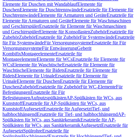
Elemente für Duschen mit Wandablauf
Elemente für
Duschen
Elemente für Duschtrennwände
Ersatzteile für Elemente für
Duschtrennwände
Elemente für Armaturen und Geräte
Ersatzteile für
Elemente für Armaturen und Geräte
Elemente für Waschmaschinen
und Geschirrspüler
Ersatzteile für Elemente für Waschmaschinen
und Geschirrspüler
Elemente für Konsollasten
Zubehör
Ersatzteile für
Zubehör
Zubehör
Ersatzteile für Zubehör
Für Systemwände
Ersatzteile
für Für Systemwände
Für Versorgungssysteme
Ersatzteile für Für
Versorgungssysteme
Für Entwässerung
Geberit
Kombifix
Montageelemente
Ersatzteile für
Montageelemente
Elemente für WCs
Ersatzteile für Elemente für
WCs
Elemente für Waschtische
Ersatzteile für Elemente für
Waschtische
Elemente für Bidets
Ersatzteile für Elemente für
Bidets
Elemente für Urinale
Ersatzteile für Elemente für
Urinale
Elemente für Duschen
Ersatzteile für Elemente für
Duschen
Zubehör
Ersatzteile für Zubehör
Für WC-Elemente
Für
Befestigungen
Ersatzteile für Für
Befestigungen
Aufputzspülkästen
AP-Spülkästen für WCs, aus
Kunststoff
Ersatzteile für AP-Spülkästen für WCs, aus
Kunststoff
Aufgesetzt
Ersatzteile für Aufgesetzt
Tief- und
halbhochhängend
Ersatzteile für Tief- und halbhochhängend
AP-
Spülkästen für WCs, aus Sanitärkeramik
Ersatzteile für AP-
Spülkästen für WCs, aus Sanitärkeramik
Aufgesetzt
Ersatzteile für
Aufgesetzt
Spülrohre
Ersatzteile für
Spülrohre
Hochhängend
Ersatzteile für Hochhängend
Tief- und