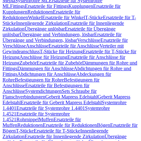
Mepla
Systemrohre ML
Ersatzteile für Systemrohre
ML
Fittings
Ersatzteile für Fittings
Kupplungen
Ersatzteile für
Kupplungen
Reduktionen
Ersatzteile für
Reduktionen
Winkel
Ersatzteile für Winkel
T-Stücke
Ersatzteile für T-
Stücke
Innenliegende Zirkulation
Ersatzteile für Innenliegende
Zirkulation
Übergänge unlösbar
Ersatzteile für Übergänge
unlösbar
Übergänge und Verbindungen, lösbar
Ersatzteile für
Übergänge und Verbindungen, lösbar
Verschlüsse
Ersatzteile für
Verschlüsse
Anschlüsse
Ersatzteile für Anschlüsse
Verteiler mit
Gewindeanschluss
T-Stücke für Heizung
Ersatzteile für T-Stücke für
Heizung
Anschlüsse für Heizung
Ersatzteile für Anschlüsse für
Heizung
Zubehör
Ersatzteile für Zubehör
Dämmungen für Rohre und
Fittings
Dämmungen für Anschlüsse
Abdichtungen für Rohre und
Fittings
Abdichtungen für Anschlüsse
Abdeckungen für
Rohre
Befestigungen für Rohre
Befestigungen für
Anschlüsse
Ersatzteile für Befestigungen für
Anschlüsse
Systemdichtungen
Sets Schraube für
Flanschverbindungen
Geberit Mapress Edelstahl
Geberit Mapress
Edelstahl
Ersatzteile für Geberit Mapress Edelstahl
Systemrohre
1.4401
Ersatzteile für Systemrohre 1.4401
Systemrohre
1.4521
Ersatzteile für Systemrohre
1.4521
Rohrnippel
Muffen
Ersatzteile für
Muffen
Reduktionen
Ersatzteile für Reduktionen
Bögen
Ersatzteile für
Bögen
T-Stücke
Ersatzteile für T-Stücke
Innenliegende
Zirkulation
Ersatzteile für Innenliegende Zirkulation
Übergänge