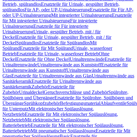
Betrieb, spülrandlos
Ersatzteile für Urinale, gespülter Betrieb,
spülrandlos
Für AP- oder UP-Urinalsteuerung
Ersatzteile für Für AP-
oder UP-Urinalsteuerung
Mit integrierter Urinalsteuerung
Ersatzteile
für Mit integrierter Urinalsteuerung
Für integrierte
Urinalsteuerung
Ersatzteile für Für integrierte
Urinalsteuerung
Urinale, gespülter Betrieb, mit / für
Deckel
Ersatzteile für Urinale, gespülter Betrieb, mit / für
Deckel
Spülrandlos
Ersatzteile für Spülrandlos
Mit
Spülrand
Ersatzteile für Mit Spülrand
Urinale, wasserloser
Betrieb
Ersatzteile für Urinale, wasserloser Betrieb
Ohne
Deckel
Ersatzteile für Ohne Deckel
Urinaltrennwände
Ersatzteile für
Urinaltrennwände
Urinaltrennwände aus Kunststoff
Ersatzteile für
Urinaltrennwände aus Kunststoff
Urinaltrennwände aus
Glas
Ersatzteile für Urinaltrennwände aus Glas
Urinaltrennwände aus
Sanitärkeramik
Ersatzteile für Urinaltrennwände aus
Sanitärkeramik
Zubehör
Ersatzteile für
Zubehör
Urinaldeckel
Geruchsverschlüsse und Zubehör
Spülrohre,
Spülbögen und Übergänge
Ersatzteile für Spülrohre, Spülbögen und
Übergänge
Sprühkopfzubehör
Befestigungsmaterial
Ablaufventile
Spülv
für Unterputz
Mit elektronischer Spülauslösung,
Netzbetrieb
Ersatzteile für Mit elektronischer Spülauslösung,
Netzbetrieb
Mit elektronischer Spülauslösung,
Batteriebetrieb
Ersatzteile für Mit elektronischer Spülauslösung,
Batteriebetrieb
Mit pneumatischer Spülauslösung
Ersatzteile für Mit
pneumatischer Spülauslösung
Basic
Ersatzteile für