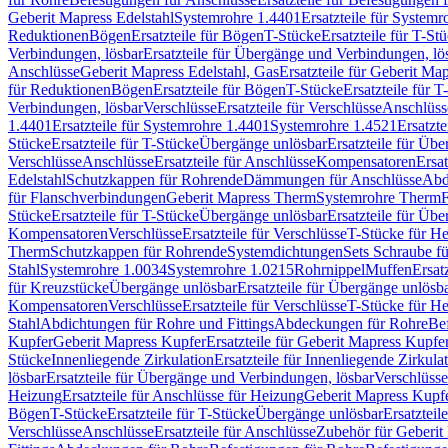
Geberit Mapress Edelstahl
Systemrohre 1.4401
Ersatzteile für System
Reduktionen
Bögen
Ersatzteile für Bögen
T-Stücke
Ersatzteile für T-St
Verbindungen, lösbar
Ersatzteile für Übergänge und Verbindungen, lö
Anschlüsse
Geberit Mapress Edelstahl, Gas
Ersatzteile für Geberit Ma
für Reduktionen
Bögen
Ersatzteile für Bögen
T-Stücke
Ersatzteile für T
Verbindungen, lösbar
Verschlüsse
Ersatzteile für Verschlüsse
Anschlüss
1.4401
Ersatzteile für Systemrohre 1.4401
Systemrohre 1.4521
Ersatzt
Stücke
Ersatzteile für T-Stücke
Übergänge unlösbar
Ersatzteile für Üb
Verschlüsse
Anschlüsse
Ersatzteile für Anschlüsse
Kompensatoren
Ersa
Edelstahl
Schutzkappen für Rohrende
Dämmungen für Anschlüsse
Abd
für Flanschverbindungen
Geberit Mapress Therm
Systemrohre Therm
F
Stücke
Ersatzteile für T-Stücke
Übergänge unlösbar
Ersatzteile für Üb
Kompensatoren
Verschlüsse
Ersatzteile für Verschlüsse
T-Stücke für H
Therm
Schutzkappen für Rohrende
Systemdichtungen
Sets Schraube f
Stahl
Systemrohre 1.0034
Systemrohre 1.0215
Rohrnippel
Muffen
Ersat
für Kreuzstücke
Übergänge unlösbar
Ersatzteile für Übergänge unlösb
Kompensatoren
Verschlüsse
Ersatzteile für Verschlüsse
T-Stücke für H
Stahl
Abdichtungen für Rohre und Fittings
Abdeckungen für Rohre
Be
Kupfer
Geberit Mapress Kupfer
Ersatzteile für Geberit Mapress Kupfe
Stücke
Innenliegende Zirkulation
Ersatzteile für Innenliegende Zirkula
lösbar
Ersatzteile für Übergänge und Verbindungen, lösbar
Verschlüsse
Heizung
Ersatzteile für Anschlüsse für Heizung
Geberit Mapress Kupfe
Bögen
T-Stücke
Ersatzteile für T-Stücke
Übergänge unlösbar
Ersatzteil
Verschlüsse
Anschlüsse
Ersatzteile für Anschlüsse
Zubehör für Geberit