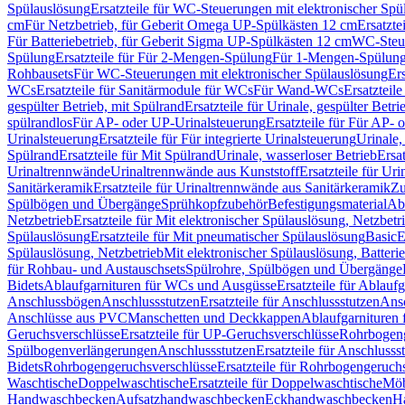
Spülauslösung
Ersatzteile für WC-Steuerungen mit elektronischer Spü
cm
Für Netzbetrieb, für Geberit Omega UP-Spülkästen 12 cm
Ersatzte
Für Batteriebetrieb, für Geberit Sigma UP-Spülkästen 12 cm
WC-Steue
Spülung
Ersatzteile für Für 2-Mengen-Spülung
Für 1-Mengen-Spülun
Rohbausets
Für WC-Steuerungen mit elektronischer Spülauslösung
Er
WCs
Ersatzteile für Sanitärmodule für WCs
Für Wand-WCs
Ersatztei
gespülter Betrieb, mit Spülrand
Ersatzteile für Urinale, gespülter Betr
spülrandlos
Für AP- oder UP-Urinalsteuerung
Ersatzteile für Für AP-
Urinalsteuerung
Ersatzteile für Für integrierte Urinalsteuerung
Urinale,
Spülrand
Ersatzteile für Mit Spülrand
Urinale, wasserloser Betrieb
Ersat
Urinaltrennwände
Urinaltrennwände aus Kunststoff
Ersatzteile für Ur
Sanitärkeramik
Ersatzteile für Urinaltrennwände aus Sanitärkeramik
Zu
Spülbögen und Übergänge
Sprühkopfzubehör
Befestigungsmaterial
Abl
Netzbetrieb
Ersatzteile für Mit elektronischer Spülauslösung, Netzbetr
Spülauslösung
Ersatzteile für Mit pneumatischer Spülauslösung
Basic
E
Spülauslösung, Netzbetrieb
Mit elektronischer Spülauslösung, Batterie
für Rohbau- und Austauschsets
Spülrohre, Spülbögen und Übergänge
Bidets
Ablaufgarnituren für WCs und Ausgüsse
Ersatzteile für Ablau
Anschlussbögen
Anschlussstutzen
Ersatzteile für Anschlussstutzen
Ansc
Anschlüsse aus PVC
Manschetten und Deckkappen
Ablaufgarnituren 
Geruchsverschlüsse
Ersatzteile für UP-Geruchsverschlüsse
Rohrbogeng
Spülbogenverlängerungen
Anschlussstutzen
Ersatzteile für Anschlusss
Bidets
Rohrbogengeruchsverschlüsse
Ersatzteile für Rohrbogengeruch
Waschtische
Doppelwaschtische
Ersatzteile für Doppelwaschtische
Möb
Handwaschbecken
Aufsatzhandwaschbecken
Eckhandwaschbecken
H