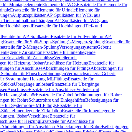
le für Montageelemente
Elemente für WCs
Ersatzteile für Elemente für
rinale
Ersatzteile für Elemente für Urinale
Elemente für
igungen
Aufputzspülkästen
AP-Spülkästen für WCs, aus
für Tief- und halbhochhängend
AP-Spülkästen für WCs, aus
ohre
Hochhängend
Ersatzteile für Hochhängend
Tief- und
llventile für AP-Spülkästen
Ersatzteile für Füllventile für AP-
ng
Ersatzteile für Spül-Stopp-Spülung
1-Mengen-Spülung
Ersatzteile für
satzteile für 2-Mengen-Spülung
Versorgungssysteme
Geberit
nenliegende Zirkulation
Ersatzteile für Innenliegende
sse
Ersatzteile für Anschlüsse
Verteiler mit
en für Heizung, lösbar
Anschlüsse für Heizung
Ersatzteile für
tungen für Anschlüsse
Abdichtungen für Fittings
Abdeckungen für
s Schraube für Flanschverbindungen
Verbrauchsmaterial
Geberit
e für Systemrohre Heizung ML
Fittings
Ersatzteile für
T-Stücke
Übergänge unlösbar
Ersatzteile für Übergänge
osen
Anschlüsse
Ersatzteile für Anschlüsse
Verteiler mit
für Heizung
Zubehör
Ersatzteile für Zubehör
Dämmungen für Rohre
ungen für Rohre
Schutzrohre und Einlegehilfen
Befestigungen für
ile für Systemrohre ML
Fittings
Ersatzteile für
T-Stücke
Innenliegende Zirkulation
Ersatzteile für Innenliegende
ndungen, lösbar
Verschlüsse
Ersatzteile für
schlüsse für Heizung
Ersatzteile für Anschlüsse für
s
Abdichtungen für Anschlüsse
Abdeckungen für Rohre
Befestigungen
en
Geberit Mapress Edelstahl
Geberit Mapress Edelstahl
Ersatzteile für