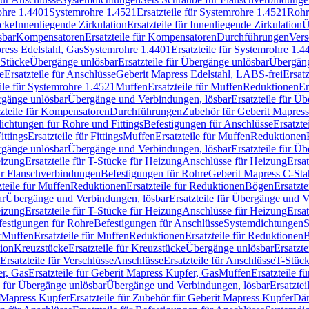
rohre 1.4401
Systemrohre 1.4521
Ersatzteile für Systemrohre 1.4521
Rohr
ücke
Innenliegende Zirkulation
Ersatzteile für Innenliegende Zirkulation
Ü
sbar
Kompensatoren
Ersatzteile für Kompensatoren
Durchführungen
Vers
press Edelstahl, Gas
Systemrohre 1.4401
Ersatzteile für Systemrohre 1.4
-Stücke
Übergänge unlösbar
Ersatzteile für Übergänge unlösbar
Übergäng
e
Ersatzteile für Anschlüsse
Geberit Mapress Edelstahl, LABS-frei
Ersat
eile für Systemrohre 1.4521
Muffen
Ersatzteile für Muffen
Reduktionen
Er
ergänge unlösbar
Übergänge und Verbindungen, lösbar
Ersatzteile für Ü
tzteile für Kompensatoren
Durchführungen
Zubehör für Geberit Mapress
ichtungen für Rohre und Fittings
Befestigungen für Anschlüsse
Ersatzte
ittings
Ersatzteile für Fittings
Muffen
Ersatzteile für Muffen
Reduktionen
ergänge unlösbar
Übergänge und Verbindungen, lösbar
Ersatzteile für Ü
eizung
Ersatzteile für T-Stücke für Heizung
Anschlüsse für Heizung
Ersat
ür Flanschverbindungen
Befestigungen für Rohre
Geberit Mapress C-Sta
zteile für Muffen
Reduktionen
Ersatzteile für Reduktionen
Bögen
Ersatzte
ar
Übergänge und Verbindungen, lösbar
Ersatzteile für Übergänge und 
eizung
Ersatzteile für T-Stücke für Heizung
Anschlüsse für Heizung
Ersat
festigungen für Rohre
Befestigungen für Anschlüsse
Systemdichtungen
S
r
Muffen
Ersatzteile für Muffen
Reduktionen
Ersatzteile für Reduktionen
tion
Kreuzstücke
Ersatzteile für Kreuzstücke
Übergänge unlösbar
Ersatzt
Ersatzteile für Verschlüsse
Anschlüsse
Ersatzteile für Anschlüsse
T-Stück
r, Gas
Ersatzteile für Geberit Mapress Kupfer, Gas
Muffen
Ersatzteile f
e für Übergänge unlösbar
Übergänge und Verbindungen, lösbar
Ersatzte
 Mapress Kupfer
Ersatzteile für Zubehör für Geberit Mapress Kupfer
Däm