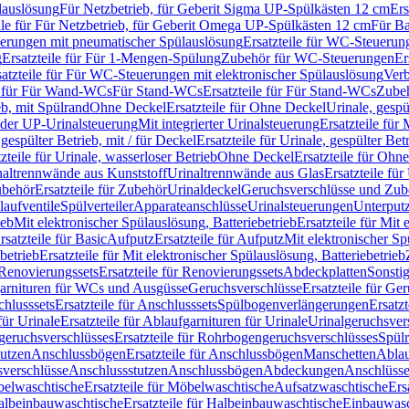
lauslösung
Für Netzbetrieb, für Geberit Sigma UP-Spülkästen 12 cm
Ers
ile für Für Netzbetrieb, für Geberit Omega UP-Spülkästen 12 cm
Für Ba
rungen mit pneumatischer Spülauslösung
Ersatzteile für WC-Steuerun
g
Ersatzteile für Für 1-Mengen-Spülung
Zubehör für WC-Steuerungen
Er
satzteile für Für WC-Steuerungen mit elektronischer Spülauslösung
Ver
le für Für Wand-WCs
Für Stand-WCs
Ersatzteile für Für Stand-WCs
Zube
ieb, mit Spülrand
Ohne Deckel
Ersatzteile für Ohne Deckel
Urinale, gespü
 oder UP-Urinalsteuerung
Mit integrierter Urinalsteuerung
Ersatzteile für 
 gespülter Betrieb, mit / für Deckel
Ersatzteile für Urinale, gespülter Bet
zteile für Urinale, wasserloser Betrieb
Ohne Deckel
Ersatzteile für Ohn
inaltrennwände aus Kunststoff
Urinaltrennwände aus Glas
Ersatzteile fü
behör
Ersatzteile für Zubehör
Urinaldeckel
Geruchsverschlüsse und Zub
aufventile
Spülverteiler
Apparateanschlüsse
Urinalsteuerungen
Unterput
ieb
Mit elektronischer Spülauslösung, Batteriebetrieb
Ersatzteile für Mit
rsatzteile für Basic
Aufputz
Ersatzteile für Aufputz
Mit elektronischer Sp
betrieb
Ersatzteile für Mit elektronischer Spülauslösung, Batteriebetrieb
Renovierungssets
Ersatzteile für Renovierungssets
Abdeckplatten
Sonsti
fgarnituren für WCs und Ausgüsse
Geruchsverschlüsse
Ersatzteile für Ge
hlusssets
Ersatzteile für Anschlusssets
Spülbogenverlängerungen
Ersatz
für Urinale
Ersatzteile für Ablaufgarnituren für Urinale
Urinalgeruchsver
eruchsverschlüsses
Ersatzteile für Rohrbogengeruchsverschlüsses
Spül
tutzen
Anschlussbögen
Ersatzteile für Anschlussbögen
Manschetten
Ablau
sverschlüsse
Anschlussstutzen
Anschlussbögen
Abdeckungen
Anschlüss
elwaschtische
Ersatzteile für Möbelwaschtische
Aufsatzwaschtische
Ers
albeinbauwaschtische
Ersatzteile für Halbeinbauwaschtische
Einbauwasc