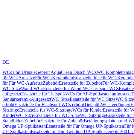
DE
WCs und Urinale
Geberit AquaClean Dusch-WCs
WC-Komplettanlag
für WC-Aufsätze
Für WC-Keramiken
Ersatzteile für Für WC-Kerami
für Für WC-Aufsätze
Zubehör
Ersatzteile für Zubehör
Für WC-Komplet
WC-Sitze
Wand-WCs
Ersatzteile für Wand-WCs
Tiefspül-WCs
Ersatzt
aufgesetzt
Ersatzteile für Tiefspül-WCs für AP-Spülkasten aufgesetzt
T
Sanitärkeramik
Aufgesetzt
WC-Sitze
Ersatzteile für WC-Sitze
WC-Sitze
erhöht
Ersatzteile für Flachspül-WCs erhöht
Tiefspül-WCs verlängert
E
Sitzringe
Ersatzteile für WC-Sitzringe
WCs für Kinder
Ersatzteile für 
Kinder
WC-Sitze
Ersatzteile für WC-Sitze
WC-Sitzringe
Ersatzteile fü
Standbidets
Zubehör
Ersatzteile für Zubehör
Betätigungsplatten und W
Omega UP-Spülkästen
Ersatzteile für Für Omega UP-Spülkästen
Für 
UP-Spülkästen
Ersatzteile für Für Twinline UP-Spülkästen
Für 300T U