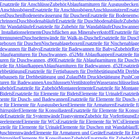
Ersatzteile für Anschlüsse
Zubehör
Ablaufgarnituren für Ausgussbecken
Anschlussbögen
Ersatzteile für Anschlussbögen
Anschlussstutzen
Ersatz
nen
Duschen
Bodenentwässerung für Duschen
Ersatzteile für Bodenent
schrinnen
Duschbodenabläufe
Ersatzteile für Duschbodenabläufe
Zubehör
für Wandabläufe
Ersatzteile für Zubehör für Wandabläufe
Duschwannen
Installationselemente
Duschflächen aus Mineralwerkstoff
Ersatzteile f
btrennungen
Duschseitenwände für Walk-in-Dusche
Ersatzteile für Dus
lageboxen für Duschen
Nischenablageboxen
Ersatzteile für Nischenabla
dewannen für Babys
Ersatzteile für Badewannen für Babys
Zubehör
Rep
 Ablaufgarnituren für Duschwannen, d52
Mit Ablaufkappen
Ersatzteile f
turen für Duschwannen, d90
Ersatzteile für Ablaufgarnituren für Dusc
teile für Ablaufkappen
Ablaufgarnituren für Badewannen, d52
Ersatztei
rehbetätigung
Ersatzteile für Fertigbausets für Drehbetätigung
Mit Drehbe
rtigbausets für Drehbetätigung und Zulauf
Mit Druckbetätigung PushCon
ituren für Badewannen
Anschlusssets
Ventilstopfen
Wasseranschlüsse
Inst
ubehör
Ersatzteile für Zubehör
Montageelemente
Ersatzteile für Montag
Bidets
Ersatzteile für Elemente für Bidets
Elemente für Urinale
Ersatztei
mente für Dusch- und Badewannen
Ersatzteile für Elemente für Dusch
ile für Elemente für Ausgussbecken
Elemente für Armaturen
Ersatzteile 
hirrspüler
Elemente für Konsollasten
Ersatzteile für Elemente für Konso
de
Ersatzteile für Systemwände
Tragsysteme
Zubehör für Vorfertigung
Er
ageelemente
Elemente für WCs
Ersatzteile für Elemente für WCs
Element
tzteile für Elemente für Urinale
Elemente für Duschen mit Wandablauf
E
r Duschtrennwände
Elemente für Armaturen und Geräte
Ersatzteile für E
hirrspüler
Elemente für Konsollasten
Zubehör
Ersatzteile für Zubehör
Zu