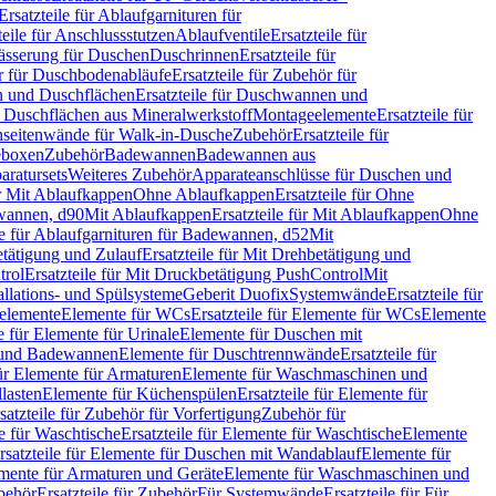
Ersatzteile für Ablaufgarnituren für
teile für Anschlussstutzen
Ablaufventile
Ersatzteile für
wässerung für Duschen
Duschrinnen
Ersatzteile für
 für Duschbodenabläufe
Ersatzteile für Zubehör für
 und Duschflächen
Ersatzteile für Duschwannen und
ür Duschflächen aus Mineralwerkstoff
Montageelemente
Ersatzteile für
chseitenwände für Walk-in-Dusche
Zubehör
Ersatzteile für
geboxen
Zubehör
Badewannen
Badewannen aus
aratursets
Weiteres Zubehör
Apparateanschlüsse für Duschen und
ür Mit Ablaufkappen
Ohne Ablaufkappen
Ersatzteile für Ohne
hwannen, d90
Mit Ablaufkappen
Ersatzteile für Mit Ablaufkappen
Ohne
le für Ablaufgarnituren für Badewannen, d52
Mit
tätigung und Zulauf
Ersatzteile für Mit Drehbetätigung und
trol
Ersatzteile für Mit Druckbetätigung PushControl
Mit
allations- und Spülsysteme
Geberit Duofix
Systemwände
Ersatzteile für
eelemente
Elemente für WCs
Ersatzteile für Elemente für WCs
Elemente
le für Elemente für Urinale
Elemente für Duschen mit
- und Badewannen
Elemente für Duschtrennwände
Ersatzteile für
für Elemente für Armaturen
Elemente für Waschmaschinen und
llasten
Elemente für Küchenspülen
Ersatzteile für Elemente für
satzteile für Zubehör für Vorfertigung
Zubehör für
e für Waschtische
Ersatzteile für Elemente für Waschtische
Elemente
rsatzteile für Elemente für Duschen mit Wandablauf
Elemente für
lemente für Armaturen und Geräte
Elemente für Waschmaschinen und
behör
Ersatzteile für Zubehör
Für Systemwände
Ersatzteile für Für