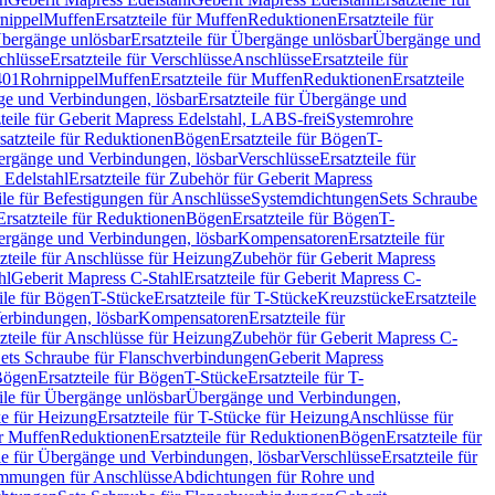
nippel
Muffen
Ersatzteile für Muffen
Reduktionen
Ersatzteile für
bergänge unlösbar
Ersatzteile für Übergänge unlösbar
Übergänge und
chlüsse
Ersatzteile für Verschlüsse
Anschlüsse
Ersatzteile für
401
Rohrnippel
Muffen
Ersatzteile für Muffen
Reduktionen
Ersatzteile
e und Verbindungen, lösbar
Ersatzteile für Übergänge und
zteile für Geberit Mapress Edelstahl, LABS-frei
Systemrohre
satzteile für Reduktionen
Bögen
Ersatzteile für Bögen
T-
bergänge und Verbindungen, lösbar
Verschlüsse
Ersatzteile für
 Edelstahl
Ersatzteile für Zubehör für Geberit Mapress
ile für Befestigungen für Anschlüsse
Systemdichtungen
Sets Schraube
Ersatzteile für Reduktionen
Bögen
Ersatzteile für Bögen
T-
bergänge und Verbindungen, lösbar
Kompensatoren
Ersatzteile für
zteile für Anschlüsse für Heizung
Zubehör für Geberit Mapress
hl
Geberit Mapress C-Stahl
Ersatzteile für Geberit Mapress C-
ile für Bögen
T-Stücke
Ersatzteile für T-Stücke
Kreuzstücke
Ersatzteile
Verbindungen, lösbar
Kompensatoren
Ersatzteile für
zteile für Anschlüsse für Heizung
Zubehör für Geberit Mapress C-
ets Schraube für Flanschverbindungen
Geberit Mapress
Bögen
Ersatzteile für Bögen
T-Stücke
Ersatzteile für T-
eile für Übergänge unlösbar
Übergänge und Verbindungen,
e für Heizung
Ersatzteile für T-Stücke für Heizung
Anschlüsse für
ür Muffen
Reduktionen
Ersatzteile für Reduktionen
Bögen
Ersatzteile für
ile für Übergänge und Verbindungen, lösbar
Verschlüsse
Ersatzteile für
mungen für Anschlüsse
Abdichtungen für Rohre und