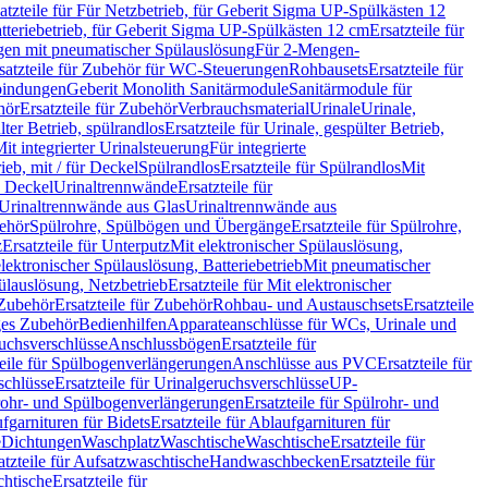
atzteile für Für Netzbetrieb, für Geberit Sigma UP-Spülkästen 12
tteriebetrieb, für Geberit Sigma UP-Spülkästen 12 cm
Ersatzteile für
gen mit pneumatischer Spülauslösung
Für 2-Mengen-
satzteile für Zubehör für WC-Steuerungen
Rohbausets
Ersatzteile für
bindungen
Geberit Monolith Sanitärmodule
Sanitärmodule für
hör
Ersatzteile für Zubehör
Verbrauchsmaterial
Urinale
Urinale,
lter Betrieb, spülrandlos
Ersatzteile für Urinale, gespülter Betrieb,
Mit integrierter Urinalsteuerung
Für integrierte
rieb, mit / für Deckel
Spülrandlos
Ersatzteile für Spülrandlos
Mit
e Deckel
Urinaltrennwände
Ersatzteile für
r Urinaltrennwände aus Glas
Urinaltrennwände aus
ehör
Spülrohre, Spülbögen und Übergänge
Ersatzteile für Spülrohre,
z
Ersatzteile für Unterputz
Mit elektronischer Spülauslösung,
 elektronischer Spülauslösung, Batteriebetrieb
Mit pneumatischer
ülauslösung, Netzbetrieb
Ersatzteile für Mit elektronischer
Zubehör
Ersatzteile für Zubehör
Rohbau- und Austauschsets
Ersatzteile
ges Zubehör
Bedienhilfen
Apparateanschlüsse für WCs, Urinale und
ruchsverschlüsse
Anschlussbögen
Ersatzteile für
teile für Spülbogenverlängerungen
Anschlüsse aus PVC
Ersatzteile für
schlüsse
Ersatzteile für Urinalgeruchsverschlüsse
UP-
rohr- und Spülbogenverlängerungen
Ersatzteile für Spülrohr- und
fgarnituren für Bidets
Ersatzteile für Ablaufgarnituren für
e
Dichtungen
Waschplatz
Waschtische
Waschtische
Ersatzteile für
atzteile für Aufsatzwaschtische
Handwaschbecken
Ersatzteile für
htische
Ersatzteile für