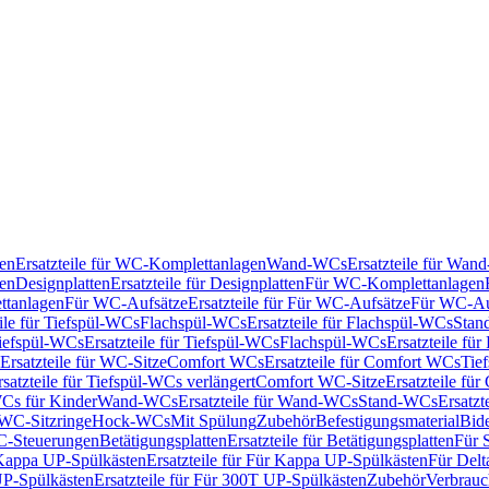
en
Ersatzteile für WC-Komplettanlagen
Wand-WCs
Ersatzteile für Wa
ken
Designplatten
Ersatzteile für Designplatten
Für WC-Komplettanlagen
tanlagen
Für WC-Aufsätze
Ersatzteile für Für WC-Aufsätze
Für WC-Au
eile für Tiefspül-WCs
Flachspül-WCs
Ersatzteile für Flachspül-WCs
Stan
iefspül-WCs
Ersatzteile für Tiefspül-WCs
Flachspül-WCs
Ersatzteile fü
Ersatzteile für WC-Sitze
Comfort WCs
Ersatzteile für Comfort WCs
Tie
rsatzteile für Tiefspül-WCs verlängert
Comfort WC-Sitze
Ersatzteile fü
WCs für Kinder
Wand-WCs
Ersatzteile für Wand-WCs
Stand-WCs
Ersatzt
r WC-Sitzringe
Hock-WCs
Mit Spülung
Zubehör
Befestigungsmaterial
Bide
C-Steuerungen
Betätigungsplatten
Ersatzteile für Betätigungsplatten
Für 
Kappa UP-Spülkästen
Ersatzteile für Für Kappa UP-Spülkästen
Für Delt
P-Spülkästen
Ersatzteile für Für 300T UP-Spülkästen
Zubehör
Verbrauc