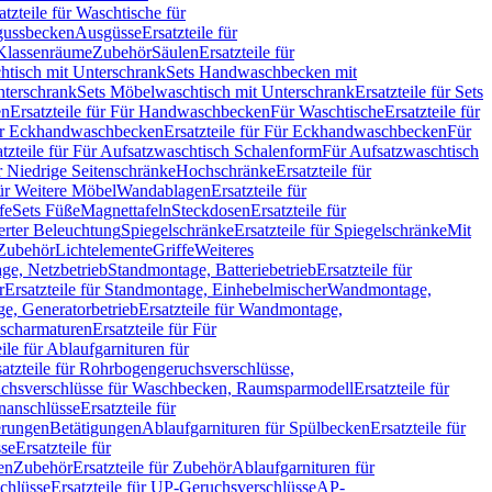
atzteile für Waschtische für
sgussbecken
Ausgüsse
Ersatzteile für
r Klassenräume
Zubehör
Säulen
Ersatzteile für
htisch mit Unterschrank
Sets Handwaschbecken mit
Unterschrank
Sets Möbelwaschtisch mit Unterschrank
Ersatzteile für Sets
en
Ersatzteile für Für Handwaschbecken
Für Waschtische
Ersatzteile für
r Eckhandwaschbecken
Ersatzteile für Für Eckhandwaschbecken
Für
atzteile für Für Aufsatzwaschtisch Schalenform
Für Aufsatzwaschtisch
ür Niedrige Seitenschränke
Hochschränke
Ersatzteile für
für Weitere Möbel
Wandablagen
Ersatzteile für
fe
Sets Füße
Magnettafeln
Steckdosen
Ersatzteile für
ierter Beleuchtung
Spiegelschränke
Ersatzteile für Spiegelschränke
Mit
Zubehör
Lichtelemente
Griffe
Weiteres
age, Netzbetrieb
Standmontage, Batteriebetrieb
Ersatzteile für
r
Ersatzteile für Standmontage, Einhebelmischer
Wandmontage,
, Generatorbetrieb
Ersatzteile für Wandmontage,
ischarmaturen
Ersatzteile für Für
eile für Ablaufgarnituren für
satzteile für Rohrbogengeruchsverschlüsse,
chsverschlüsse für Waschbecken, Raumsparmodell
Ersatzteile für
anschlüsse
Ersatzteile für
erungen
Betätigungen
Ablaufgarnituren für Spülbecken
Ersatzteile für
se
Ersatzteile für
en
Zubehör
Ersatzteile für Zubehör
Ablaufgarnituren für
chlüsse
Ersatzteile für UP-Geruchsverschlüsse
AP-