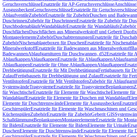
Geruchsverschlüsse
Ersatzteile für AP-Geruchsverschlüsse
Anschlüsse
Ausgussbecken
Geruchsverschlüsse
Ersatzteile für Geruchsverschlüsse
Ablaufventile
Zubehör
Ersatzteile für Zubehör
Duschen und Badewan
Duschrinnen
Zubehör für Duschrinnen
Ersatzteile für Zubehör für Du
Duschbodenabläufe
Wandabläufe
Ersatzteile für Wandabläufe
Zubehör 
Duschflächen
Duschflächen aus Mineralwerkstoff und Geberit Duofix 
Montageelemente
Zubehör
Duschabtrennungen
Ersatzteile für Duscha
Zubehör
Nischenablageboxen für Duschen
Ersatzteile für Nischenab
Mineralwerkstoff
Ersatzteile für Badewannen aus Mineralwerkstoff
Ba
Badewannen
Ablaufgarnituren für Duschwannen, d52
Ersatzteile für
Ablaufkappen
Ablaufkappen
Ersatzteile für Ablaufkappen
Ablaufgarni
Ablaufkappen
Ersatzteile für Ohne Ablaufkappen
Ablaufkappen
Ersatz
Drehbetätigung
Ersatzteile für Mit Drehbetätigung
Fertigbausets für D
Zulauf
Fertigbausets für Drehbetätigung und Zulauf
Ersatzteile für Fe
Ventilstopfen
Ersatzteile für Mit Ventilstopfen
Zubehör für Ablaufgarn
Systemwände
Tragsysteme
Ersatzteile für Tragsysteme
Beplankungen
Z
für Waschtische
Ersatzteile für Elemente für Waschtische
Elemente für 
Wandablauf
Ersatzteile für Elemente für Duschen mit Wandablauf
Ele
Elemente für Duschtrennwände
Elemente für Ausgussbecken
Ersatzte
Geschirrspüler
Ersatzteile für Elemente für Waschmaschinen und Gesc
Küchenspülen
Zubehör
Ersatzteile für Zubehör
Geberit GIS
Systemwän
Schalldämmung
Beplankungen
Montageelemente
Ersatzteile für Mont
für Bidets
Ersatzteile für Elemente für Bidets
Elemente für Urinale
Ersa
Duschen
Elemente für Duschtrennwände
Ersatzteile für Elemente fü
Geschirrspüler
Ersatzteile für Elemente für Waschmaschinen und Gesc