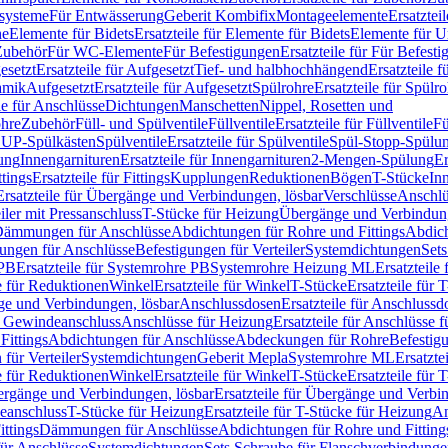
ssysteme
Für Entwässerung
Geberit Kombifix
Montageelemente
Ersatztei
he
Elemente für Bidets
Ersatzteile für Elemente für Bidets
Elemente für U
 Zubehör
Für WC-Elemente
Für Befestigungen
Ersatzteile für Für Befest
esetzt
Ersatzteile für Aufgesetzt
Tief- und halbhochhängend
Ersatzteile 
amik
Aufgesetzt
Ersatzteile für Aufgesetzt
Spülrohre
Ersatzteile für Spülr
le für Anschlüsse
Dichtungen
Manschetten
Nippel, Rosetten und
ohre
Zubehör
Füll- und Spülventile
Füllventile
Ersatzteile für Füllventile
Fü
ür UP-Spülkästen
Spülventile
Ersatzteile für Spülventile
Spül-Stopp-Spülu
ung
Innengarnituren
Ersatzteile für Innengarnituren
2-Mengen-Spülung
Er
ttings
Ersatzteile für Fittings
Kupplungen
Reduktionen
Bögen
T-Stücke
In
Ersatzteile für Übergänge und Verbindungen, lösbar
Verschlüsse
Anschlü
iler mit Pressanschluss
T-Stücke für Heizung
Übergänge und Verbindung
ämmungen für Anschlüsse
Abdichtungen für Rohre und Fittings
Abdich
gungen für Anschlüsse
Befestigungen für Verteiler
Systemdichtungen
Set
 PB
Ersatzteile für Systemrohre PB
Systemrohre Heizung ML
Ersatzteil
le für Reduktionen
Winkel
Ersatzteile für Winkel
T-Stücke
Ersatzteile für 
nge und Verbindungen, lösbar
Anschlussdosen
Ersatzteile für Anschlussd
it Gewindeanschluss
Anschlüsse für Heizung
Ersatzteile für Anschlüsse 
Fittings
Abdichtungen für Anschlüsse
Abdeckungen für Rohre
Befestig
für Verteiler
Systemdichtungen
Geberit Mepla
Systemrohre ML
Ersatzte
le für Reduktionen
Winkel
Ersatzteile für Winkel
T-Stücke
Ersatzteile für 
rgänge und Verbindungen, lösbar
Ersatzteile für Übergänge und Verbi
deanschluss
T-Stücke für Heizung
Ersatzteile für T-Stücke für Heizung
An
ttings
Dämmungen für Anschlüsse
Abdichtungen für Rohre und Fitting
für Anschlüsse
Systemdichtungen
Sets Schraube für Flanschverbindung