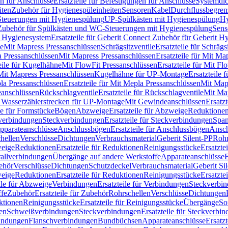
n für Anschlüsse
Ersatzteile für Befestigungen für Anschlüsse
Systemdi
iten
Zubehör für Hygienespüleinheiten
Sensoren
Kabel
Durchflussbegren
-Steuerungen mit Hygienespülung
UP-Spülkästen mit Hygienespülung
Hy
r Zubehör für Spülkästen und WC-Steuerungen mit Hygienespülung
Sens
t Hygienesystem
Ersatzteile für Geberit Connect Zubehör für Geberit 
le
Mit Mapress Pressanschlüssen
Schrägsitzventile
Ersatzteile für Schrägs
a Pressanschlüssen
Mit Mapress Pressanschlüssen
Ersatzteile für Mit Ma
eile für Kugelhähne
Mit FlowFit Pressanschlüssen
Ersatzteile für Mit F
 Mit Mapress Pressanschlüssen
Kugelhähne für UP-Montage
Ersatzteile
la Pressanschlüssen
Ersatzteile für Mit Mepla Pressanschlüssen
Mit Map
eanschlüssen
Rückschlagventile
Ersatzteile für Rückschlagventile
Mit Map
ür Wasserzählerstrecken für UP-Montage
Mit Gewindeanschlüssen
Ersatz
le für Formstücke
Bögen
Abzweige
Ersatzteile für Abzweige
Reduktione
verbindungen
Steckverbindungen
Ersatzteile für Steckverbindungen
Span
Apparateanschlüsse
Anschlussbögen
Ersatzteile für Anschlussbögen
Ansch
hellen
Verschlüsse
Dichtungen
Verbrauchsmaterial
Geberit Silent-PP
Roh
weige
Reduktionen
Ersatzteile für Reduktionen
Reinigungsstücke
Ersatzte
allverbindungen
Übergänge auf andere Werkstoffe
Apparateanschlüsse
E
ehör
Verschlüsse
Dichtungen
Schutzdeckel
Verbrauchsmaterial
Geberit Si
weige
Reduktionen
Ersatzteile für Reduktionen
Reinigungsstücke
Ersatzte
ile für Abzweige
Verbindungen
Ersatzteile für Verbindungen
Steckverbi
ffe
Zubehör
Ersatzteile für Zubehör
Rohrschellen
Verschlüsse
Dichtungen
ktionen
Reinigungsstücke
Ersatzteile für Reinigungsstücke
Übergänge
So
gen
Schweißverbindungen
Steckverbindungen
Ersatzteile für Steckverbi
bindungen
Flanschverbindungen
Bundbüchsen
Apparateanschlüsse
Ersatz