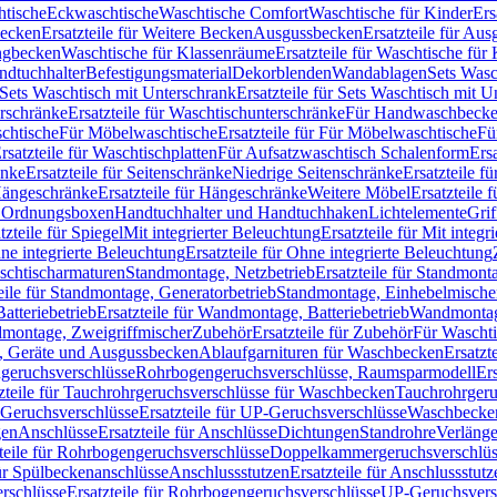
htische
Eckwaschtische
Waschtische Comfort
Waschtische für Kinder
Ers
Becken
Ersatzteile für Weitere Becken
Ausgussbecken
Ersatzteile für Au
ngbecken
Waschtische für Klassenräume
Ersatzteile für Waschtische fü
ndtuchhalter
Befestigungsmaterial
Dekorblenden
Wandablagen
Sets Wasc
Sets Waschtisch mit Unterschrank
Ersatzteile für Sets Waschtisch mit 
rschränke
Ersatzteile für Waschtischunterschränke
Für Handwaschbeck
schtische
Für Möbelwaschtische
Ersatzteile für Für Möbelwaschtische
Fü
rsatzteile für Waschtischplatten
Für Aufsatzwaschtisch Schalenform
Ers
änke
Ersatzteile für Seitenschränke
Niedrige Seitenschränke
Ersatzteile f
ängeschränke
Ersatzteile für Hängeschränke
Weitere Möbel
Ersatzteile 
d Ordnungsboxen
Handtuchhalter und Handtuchhaken
Lichtelemente
Grif
tzteile für Spiegel
Mit integrierter Beleuchtung
Ersatzteile für Mit integr
ne integrierte Beleuchtung
Ersatzteile für Ohne integrierte Beleuchtung
aschtischarmaturen
Standmontage, Netzbetrieb
Ersatzteile für Standmont
eile für Standmontage, Generatorbetrieb
Standmontage, Einhebelmische
tteriebetrieb
Ersatzteile für Wandmontage, Batteriebetrieb
Wandmontage
ndmontage, Zweigriffmischer
Zubehör
Ersatzteile für Zubehör
Für Wascht
n, Geräte und Ausgussbecken
Ablaufgarnituren für Waschbecken
Ersatzt
ngeruchsverschlüsse
Rohrbogengeruchsverschlüsse, Raumsparmodell
Er
zteile für Tauchrohrgeruchsverschlüsse für Waschbecken
Tauchrohrgeru
Geruchsverschlüsse
Ersatzteile für UP-Geruchsverschlüsse
Waschbecken
en
Anschlüsse
Ersatzteile für Anschlüsse
Dichtungen
Standrohre
Verläng
teile für Rohrbogengeruchsverschlüsse
Doppelkammergeruchsverschlüs
für Spülbeckenanschlüsse
Anschlussstutzen
Ersatzteile für Anschlussstutz
rschlüsse
Ersatzteile für Rohrbogengeruchsverschlüsse
UP-Geruchsvers