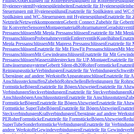
Fittings
Abdeckungen für Rohre
Befestigungen für Rohre
Befestigunge
Hygienesystem
Hygienespüleinheiten
Ersatzteile für Hygienespüleinhe
Steuerungen mit Hygienespülung
Ersatzteile für Spülkästen und WC
Spülkästen und WC-Steuerungen mit Hygienespülung
Ersatzteile fü
Netzteile
Netzwerkkomponenten
Geberit Connect Zubehör für Geberi
für Konverter
Sensoren
Montagematerial
Rohrarmaturen
Geradsitzventi
Pressanschlüssen
Mit Mepla Pressanschlüssen
Ersatzteile für Mit Mepl
Pressanschlüssen
Probenahmeventile
Entleerventile
Kugelhähne
Ersatzt
Mepla Pressanschlüssen
Mit Mapress Pressanschlüssen
Ersatzteile für
Pressanschlüssen
Ersatzteile für Mit FlowFit Pressanschlüssen
Mit Mep
Pressanschlüssen
Mit Gewindeanschlüssen
Ersatzteile für Mit Gewind
Pressanschlüssen
Wasserzählerstrecken für UP-Montage
Ersatzteile f
Entwässerungssysteme
Geberit Silent-db20
Rohre
Formstücke
Ersatztei
Reinigungsstücke
Verbindungen
Ersatzteile für Verbindungen
Schweiß
Übergänge auf andere Werkstoffe
Apparateanschlüsse
Ersatzteile für 
Anschlusssteckmuffen
Zubehör
Rohrschellen
Befestigungen für Rohrsc
Formstücke
Bögen
Ersatzteile für Bögen
Abzweige
Ersatzteile für Abz
Verbindungen
Steckverbindungen
Ersatzteile für Steckverbindungen
Kr
Anschlussbögen
Anschlussstutzen
Ersatzteile für Anschlussstutzen
Zub
Formstücke
Bögen
Ersatzteile für Bögen
Abzweige
Ersatzteile für Abz
Formstücke SuperTube
Bögen
Ersatzteile für Bögen
Abzweige
Ersatzte
Steckverbindungen
Krallverbindungen
Übergänge auf andere Werksto
PE
Rohre
Formstücke
Ersatzteile für Formstücke
Bögen
Abzweige
Redu
SuperTube
Sonderformstücke
Verbindungen
Ersatzteile für Verbindun
andere Werkstoffe
Gewindeverbindungen
Ersatzteile für Gewindever