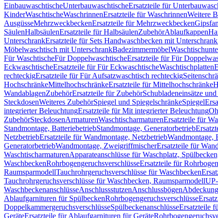
Einbauwaschtische
Unterbauwaschtische
Ersatzteile für Unterbauwasc
Kinder
Waschtische
Waschrinnen
Ersatzteile für Waschrinnen
Weitere 
Ausgüsse
Mehrzweckbecken
Ersatzteile für Mehrzweckbecken
Gipsfa
Säulen
Halbsäulen
Ersatzteile für Halbsäulen
Zubehör
Ablaufkappen
Ha
Unterschrank
Ersatzteile für Sets Handwaschbecken mit Unterschrank
Möbelwaschtisch mit Unterschrank
Badezimmermöbel
Waschtischunte
Für Waschtische
Für Doppelwaschtische
Ersatzteile für Für Doppelwa
Eckwaschtische
Ersatzteile für Für Eckwaschtische
Waschtischplatten
E
rechteckig
Ersatzteile für Für Aufsatzwaschtisch rechteckig
Seitenschr
Hochschränke
Mittelhochschränke
Ersatzteile für Mittelhochschränke
H
Wandablagen
Zubehör
Ersatzteile für Zubehör
Schubladeneinsätze un
Steckdosen
Weiteres Zubehör
Spiegel und Spiegelschränke
Spiegel
Ersa
integrierter Beleuchtung
Ersatzteile für Mit integrierter Beleuchtung
Oh
Zubehör
Steckdosen
Armaturen
Waschtischarmaturen
Ersatzteile für W
Standmontage, Batteriebetrieb
Standmontage, Generatorbetrieb
Ersatzt
Netzbetrieb
Ersatzteile für Wandmontage, Netzbetrieb
Wandmontage, Ba
Generatorbetrieb
Wandmontage, Zweigriffmischer
Ersatzteile für Wa
Waschtischarmaturen
Apparateanschlüsse für Waschplatz, Spülbecke
Waschbecken
Rohrbogengeruchsverschlüsse
Ersatzteile für Rohrboge
Raumsparmodell
Tauchrohrgeruchsverschlüsse für Waschbecken
Ersat
Tauchrohrgeruchsverschlüsse für Waschbecken, Raumsparmodell
UP-
Waschbeckenanschlüsse
Anschlussstutzen
Anschlussbögen
Abdeckung
Ablaufgarnituren für Spülbecken
Rohrbogengeruchsverschlüsse
Ersatz
Doppelkammergeruchsverschlüsse
Spülbeckenanschlüsse
Ersatzteile 
Geräte
Ersatzteile für Ablaufgarnituren für Geräte
Rohrbogengeruchsve