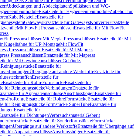
chtungen
Sets Schraube für Flanschverbindungen
Geberit
zer
Abdeckungen und Abdeckplatten
Spülkästen und WC-
gieneeinbaumodule
Ersatzteile für Hygieneeinbaumodule
Zubehör für
oren
Kabel
Netzteile
Ersatzteile für
Hygienesystem
Gateways
Ersatzteile für Gateways
Konverter
Ersatzteile
itzventile
Mit FlowFit Pressanschlüssen
Ersatzteile für Mit FlowFit
press
lowFit Pressanschlüssen
Mit Mepla Pressanschlüssen
Ersatzteile für Mit
 für Kugelhähne für UP-Montage
Mit FlowFit
ress Pressanschlüssen
Ersatzteile für Mit Mapress
ress Pressanschlüssen
Ersatzteile für Mit Mapress
teile für Mit Gewindeanschlüssen
Gebäude-
n
Reinigungsstücke
Ersatzteile für
nverbindungen
Übergänge auf andere Werkstoffe
Ersatzteile für
lusssteckmuffen
Ersatzteile für
re
Ersatzteile für Rohre
Formstücke
Ersatzteile für
ile für Reinigungsstücke
Verbindungen
Ersatzteile für
rsatzteile für Apparateanschlüsse
Anschlussbögen
Ersatzteile für
lent-Pro
Rohre
Ersatzteile für Rohre
Formstücke
Ersatzteile für
ile für Reinigungsstücke
Formstücke SuperTube
Ersatzteile für
ndungen
Ersatzteile für
Ersatzteile für Dichtungen
Verbrauchsmaterial
Geberit
nderformstücke
Ersatzteile für Sonderformstücke
Formstücke
ndungen
Übergänge auf andere Werkstoffe
Ersatzteile für Übergänge auf
teile für Apparateanschlüsse
Anschlussbögen
Ersatzteile für