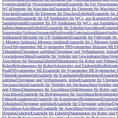
Systemwände
Für Versorgungssysteme
Ersatzteile für Für Versorgung
WCs
Elemente für Waschtische
Ersatzteile für Elemente für Waschtisc
Duschen
Ersatzteile für Elemente für Duschen
Zubehör
Ersatzteile für
Kunststoff
Ersatzteile für AP-Spülkästen für WCs, aus Kunststoff
Aufg
Sanitärkeramik
Ersatzteile für AP-Spülkästen für WCs, aus Sanitärker
halbhochhängend
Zubehör
Ersatzteile für Zubehör
Anschlüsse
Ersatztei
Staueinsätze
Verbrauchsmaterial
Spülventile
Unterputzspülkästen
Spülr
Spülkästen
Füllventile für UP-Spülkästen
Ersatzteile für Füllventile f
1-Mengen-Spülung
2-Mengen-Spülung
Ersatzteile für 2-Mengen-Spül
FlowFit
Systemrohre ML
Systemrohre PB
Systemrohre Heizung ML
Fi
Zirkulation
Übergänge unlösbar
Übergänge und Verbindungen, lösbar
Gewindeanschluss
Ersatzteile für Verteiler mit Gewindeanschluss
Verte
Anschlüsse für Heizung
Zubehör
Dämmungen für Rohre und Fittings
D
Rohre
Befestigungen für Rohre
Schutzrohre und Einlegehilfen
Befesti
PushFit
Systemrohre ML
Ersatzteile für Systemrohre ML
Systemrohre
Fittings
Kupplungen
Ersatzteile für Kupplungen
Reduktionen
Ersatztei
unlösbar
Übergänge und Verbindungen, lösbar
Ersatzteile für Übergä
Steckanschluss
Ersatzteile für Verteiler mit Steckanschluss
Verteiler m
und Fittings
Dämmungen für Anschlüsse
Abdichtungen für Rohre und 
Anschlüsse
Ersatzteile für Befestigungen für Anschlüsse
Befestigungen 
Fittings
Kupplungen
Ersatzteile für Kupplungen
Reduktionen
Ersatztei
Zirkulation
Übergänge unlösbar
Ersatzteile für Übergänge unlösbar
Übe
Verschlüsse
Anschlüsse
Ersatzteile für Anschlüsse
Verteiler mit Gewin
Heizung
Zubehör
Ersatzteile für Zubehör
Dämmungen für Rohre und Fi
für Rohre
Befestigungen für Anschlüsse
Ersatzteile für Befestigungen 