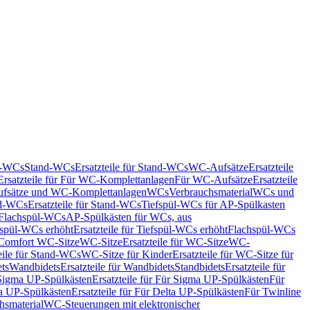
nd-WCs
Stand-WCs
Ersatzteile für Stand-WCs
WC-Aufsätze
Ersatzteile
Ersatzteile für Für WC-Komplettanlagen
Für WC-Aufsätze
Ersatzteile
fsätze und WC-Komplettanlagen
WCs
Verbrauchsmaterial
WCs und
d-WCs
Ersatzteile für Stand-WCs
Tiefspül-WCs für AP-Spülkasten
r Flachspül-WCs
AP-Spülkästen für WCs, aus
fspül-WCs erhöht
Ersatzteile für Tiefspül-WCs erhöht
Flachspül-WCs
r Comfort WC-Sitze
WC-Sitze
Ersatzteile für WC-Sitze
WC-
eile für Stand-WCs
WC-Sitze für Kinder
Ersatzteile für WC-Sitze für
ts
Wandbidets
Ersatzteile für Wandbidets
Standbidets
Ersatzteile für
Sigma UP-Spülkästen
Ersatzteile für Für Sigma UP-Spülkästen
Für
a UP-Spülkästen
Ersatzteile für Für Delta UP-Spülkästen
Für Twinline
hsmaterial
WC-Steuerungen mit elektronischer