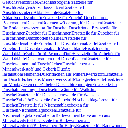
Geruchsverschlüsse
Anschlussbögen
Ersatzteile für
Anschlussbögen
Anschlussstutzen
Ersatzteile für
Anschlussstutzen
Ablaufventile
Ersatzteile für
Ablaufventile
Zubehör
Ersatzteile für Zubehör
Duschen und
Badewannen
Duschen
Bodenentwässerung für Duschen
Ersatzteile
für Bodenentwässerung für Duschen
Duschrinnen
Ersatzteile für
Duschrinnen
Zubehör für Duschrinnen
Ersatzteile für Zubehör für
Duschrinnen
Duschbodenabläufe
Ersatzteile für
Duschbodenabläufe
Zubehör für Duschbodenabläufe
Ersatzteile für
Zubehör für Duschbodenabläufe
Wandabläufe
Ersatzteile für
Wandabläufe
Zubehör für Wandabläufe
Ersatzteile für Zubehör für
Wandabläufe
Duschwannen und Duschflächen
Ersatzteile für
Duschwannen und Duschflächen
Duschflächen aus
Mineralwerkstoff und Geberit Duofix
Installationselemente
Duschflächen aus Mineralwerkstoff
Ersatzteile
für Duschflächen aus Mineralwerkstoff
Montageelemente
Ersatzteile
für Montageelemente
Zubehör
Duschabtrennungen
Ersatzteile für
Duschabtrennungen
Duschseitenwände für Walk-in-
Dusche
Ersatzteile für Duschseitenwände für Walk-in-
Dusche
Zubehör
Ersatzteile für Zubehör
Nischenablageboxen für
Duschen
Ersatzteile für Nischenablageboxen für
Duschen
Nischenablageboxen
Ersatzteile für
Nischenablageboxen
Zubehör
Badewannen
Badewannen aus
Mineralwerkstoff
Ersatzteile für Badewannen aus
Mineralwerkstoff
Badewannen für Babys
Ersatzteile für Badewannen