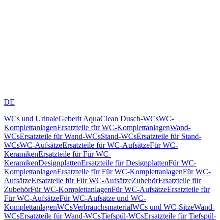
DE
WCs und Urinale
Geberit AquaClean Dusch-WCs
WC-
Komplettanlagen
Ersatzteile für WC-Komplettanlagen
Wand-
WCs
Ersatzteile für Wand-WCs
Stand-WCs
Ersatzteile für Stand-
WCs
WC-Aufsätze
Ersatzteile für WC-Aufsätze
Für WC-
Keramiken
Ersatzteile für Für WC-
Keramiken
Designplatten
Ersatzteile für Designplatten
Für WC-
Komplettanlagen
Ersatzteile für Für WC-Komplettanlagen
Für WC-
Aufsätze
Ersatzteile für Für WC-Aufsätze
Zubehör
Ersatzteile für
Zubehör
Für WC-Komplettanlagen
Für WC-Aufsätze
Ersatzteile für
Für WC-Aufsätze
Für WC-Aufsätze und WC-
Komplettanlagen
WCs
Verbrauchsmaterial
WCs und WC-Sitze
Wand-
WCs
Ersatzteile für Wand-WCs
Tiefspül-WCs
Ersatzteile für Tiefspül-