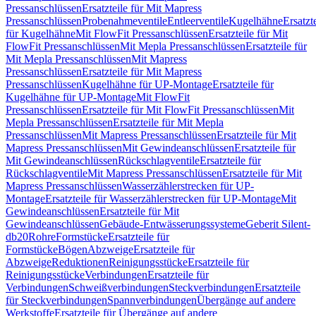
Pressanschlüssen
Ersatzteile für Mit Mapress
Pressanschlüssen
Probenahmeventile
Entleerventile
Kugelhähne
Ersatzt
für Kugelhähne
Mit FlowFit Pressanschlüssen
Ersatzteile für Mit
FlowFit Pressanschlüssen
Mit Mepla Pressanschlüssen
Ersatzteile für
Mit Mepla Pressanschlüssen
Mit Mapress
Pressanschlüssen
Ersatzteile für Mit Mapress
Pressanschlüssen
Kugelhähne für UP-Montage
Ersatzteile für
Kugelhähne für UP-Montage
Mit FlowFit
Pressanschlüssen
Ersatzteile für Mit FlowFit Pressanschlüssen
Mit
Mepla Pressanschlüssen
Ersatzteile für Mit Mepla
Pressanschlüssen
Mit Mapress Pressanschlüssen
Ersatzteile für Mit
Mapress Pressanschlüssen
Mit Gewindeanschlüssen
Ersatzteile für
Mit Gewindeanschlüssen
Rückschlagventile
Ersatzteile für
Rückschlagventile
Mit Mapress Pressanschlüssen
Ersatzteile für Mit
Mapress Pressanschlüssen
Wasserzählerstrecken für UP-
Montage
Ersatzteile für Wasserzählerstrecken für UP-Montage
Mit
Gewindeanschlüssen
Ersatzteile für Mit
Gewindeanschlüssen
Gebäude-Entwässerungssysteme
Geberit Silent-
db20
Rohre
Formstücke
Ersatzteile für
Formstücke
Bögen
Abzweige
Ersatzteile für
Abzweige
Reduktionen
Reinigungsstücke
Ersatzteile für
Reinigungsstücke
Verbindungen
Ersatzteile für
Verbindungen
Schweißverbindungen
Steckverbindungen
Ersatzteile
für Steckverbindungen
Spannverbindungen
Übergänge auf andere
Werkstoffe
Ersatzteile für Übergänge auf andere