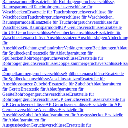
Raumsparmodell
Ersatzteile für Rohrbogengeruchsverschlüsse,
Raumsparmodell
Tauchrohrgeruchsverschlüsse für
Waschbecken
Ersatzteile für Tauchrohrgeruchsverschlüsse für
Waschbecken
Tauchrohrgeruchsverschlüsse für Waschbecken,
Raumsparmodell
Ersatzteile für Tauchrohrgeruchsverschlüsse für
Waschbecken, Raumsparmodell
UP-Geruchsverschlüsse
Ersatzteile
für UP-Geruchsverschlüsse
Waschbeckenanschlüsse
Ersatzteile für
Waschbeckenanschlüsse
Anschlussstutzen
Anschlussbögen
Abdeckung
für
Anschlüsse
Dichtungen
Standrohre
Verlängerungen
Betätigungen
Ablauf
für Spülbecken
Ersatzteile für Ablaufgarnituren für
Spülbecken
Rohrbogengeruchsverschlüsse
Ersatzteile für
Rohrbogengeruchsverschlüsse
Doppelkammergeruchsverschlüsse
Ersa
für
Doppelkammergeruchsverschlüsse
Spülbeckenanschlüsse
Ersatzteile
für Spülbeckenanschlüsse
Anschlussstutzen
Ersatzteile für
Anschlussstutzen
Zubehör
Ersatzteile für Zubehör
Ablaufgarnituren
für Geräte
Ersatzteile für Ablaufgarnituren für
Geräte
Rohrbogengeruchsverschlüsse
Ersatzteile für
Rohrbogengeruchsverschlüsse
UP-Geruchsverschlüsse
Ersatzteile für
UP-Geruchsverschlüsse
AP-Geruchsverschlüsse
Ersatzteile für AP-
Geruchsverschlüsse
Anschlüsse
Ersatzteile für
Anschlüsse
Zubehör
Ablaufgarnituren für Ausgussbecken
Ersatzteile
für Ablaufgarnituren für
Ausgussbecken
Geruchsverschlüsse
Ersatzteile für