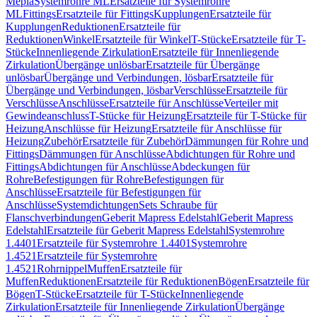
Mepla
Systemrohre ML
Ersatzteile für Systemrohre
ML
Fittings
Ersatzteile für Fittings
Kupplungen
Ersatzteile für
Kupplungen
Reduktionen
Ersatzteile für
Reduktionen
Winkel
Ersatzteile für Winkel
T-Stücke
Ersatzteile für T-
Stücke
Innenliegende Zirkulation
Ersatzteile für Innenliegende
Zirkulation
Übergänge unlösbar
Ersatzteile für Übergänge
unlösbar
Übergänge und Verbindungen, lösbar
Ersatzteile für
Übergänge und Verbindungen, lösbar
Verschlüsse
Ersatzteile für
Verschlüsse
Anschlüsse
Ersatzteile für Anschlüsse
Verteiler mit
Gewindeanschluss
T-Stücke für Heizung
Ersatzteile für T-Stücke für
Heizung
Anschlüsse für Heizung
Ersatzteile für Anschlüsse für
Heizung
Zubehör
Ersatzteile für Zubehör
Dämmungen für Rohre und
Fittings
Dämmungen für Anschlüsse
Abdichtungen für Rohre und
Fittings
Abdichtungen für Anschlüsse
Abdeckungen für
Rohre
Befestigungen für Rohre
Befestigungen für
Anschlüsse
Ersatzteile für Befestigungen für
Anschlüsse
Systemdichtungen
Sets Schraube für
Flanschverbindungen
Geberit Mapress Edelstahl
Geberit Mapress
Edelstahl
Ersatzteile für Geberit Mapress Edelstahl
Systemrohre
1.4401
Ersatzteile für Systemrohre 1.4401
Systemrohre
1.4521
Ersatzteile für Systemrohre
1.4521
Rohrnippel
Muffen
Ersatzteile für
Muffen
Reduktionen
Ersatzteile für Reduktionen
Bögen
Ersatzteile für
Bögen
T-Stücke
Ersatzteile für T-Stücke
Innenliegende
Zirkulation
Ersatzteile für Innenliegende Zirkulation
Übergänge