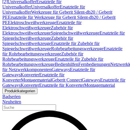
[2]
Universalkoffer
Ersatzteile für
Universalkoffer
Universalkoffer
Ersatzteile für
Universalkoffer
Werkzeuge für Geberit Silent-db20 / Geberit
PE
Ersatzteile für Werkzeuge für Geberit Silent-db20 / Geberit
PE
Elektroschweißwerkzeuge
Ersatzteile für
Elektroschweißwerkzeuge
Zubehör für
Elektroschweißwerkzeuge
Spiegelschweißwerkzeuge
Ersatzteile für
Spiegelschweißwerkzeuge
Zubehör für
Spiegelschweißwerkzeuge
Ersatzteile für Zubehör für
Spiegelschweißwerkzeuge
Rohrbearbeitungswerkzeuge
Ersatzteile
für Rohrbearbeitungswerkzeuge
Zubehör für
Rohrbearbeitungswerkzeuge
Ersatzteile für Zubehör für
Rohrbearbeitungswerkzeuge
Bedienhilfen
Fernbedienungen
Netzwerk
für Netzwerkkomponenten
Gateways
Ersatzteile für
Gateways
Konverter
Ersatzteile für
Konverter
Montagematerial
Geberit Connect
Gateways
Ersatzteile für
Gateways
Konverter
Ersatzteile für Konverter
Montagematerial
Produktkategorien
Badserien
Neuheiten