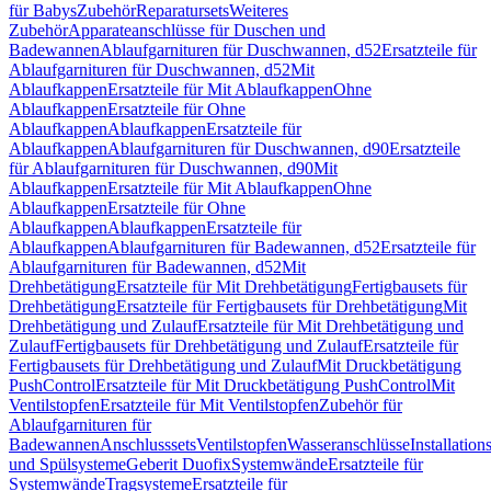
für Babys
Zubehör
Reparatursets
Weiteres
Zubehör
Apparateanschlüsse für Duschen und
Badewannen
Ablaufgarnituren für Duschwannen, d52
Ersatzteile für
Ablaufgarnituren für Duschwannen, d52
Mit
Ablaufkappen
Ersatzteile für Mit Ablaufkappen
Ohne
Ablaufkappen
Ersatzteile für Ohne
Ablaufkappen
Ablaufkappen
Ersatzteile für
Ablaufkappen
Ablaufgarnituren für Duschwannen, d90
Ersatzteile
für Ablaufgarnituren für Duschwannen, d90
Mit
Ablaufkappen
Ersatzteile für Mit Ablaufkappen
Ohne
Ablaufkappen
Ersatzteile für Ohne
Ablaufkappen
Ablaufkappen
Ersatzteile für
Ablaufkappen
Ablaufgarnituren für Badewannen, d52
Ersatzteile für
Ablaufgarnituren für Badewannen, d52
Mit
Drehbetätigung
Ersatzteile für Mit Drehbetätigung
Fertigbausets für
Drehbetätigung
Ersatzteile für Fertigbausets für Drehbetätigung
Mit
Drehbetätigung und Zulauf
Ersatzteile für Mit Drehbetätigung und
Zulauf
Fertigbausets für Drehbetätigung und Zulauf
Ersatzteile für
Fertigbausets für Drehbetätigung und Zulauf
Mit Druckbetätigung
PushControl
Ersatzteile für Mit Druckbetätigung PushControl
Mit
Ventilstopfen
Ersatzteile für Mit Ventilstopfen
Zubehör für
Ablaufgarnituren für
Badewannen
Anschlusssets
Ventilstopfen
Wasseranschlüsse
Installation
und Spülsysteme
Geberit Duofix
Systemwände
Ersatzteile für
Systemwände
Tragsysteme
Ersatzteile für