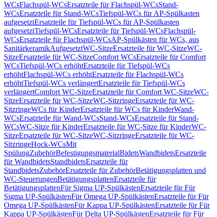
WCs
Flachspül-WCs
Ersatzteile für Flachspül-WCs
Stand-
WCs
Ersatzteile für Stand-WCs
Tiefspül-WCs für AP-Spülkasten
aufgesetzt
Ersatzteile für Tiefspül-WCs für AP-Spülkasten
aufgesetzt
Tiefspül-WCs
Ersatzteile für Tiefspül-WCs
Flachspül-
WCs
Ersatzteile für Flachspül-WCs
AP-Spülkästen für WCs, aus
Sanitärkeramik
Aufgesetzt
WC-Sitze
Ersatzteile für WC-Sitze
WC-
Sitze
Ersatzteile für WC-Sitze
Comfort WCs
Ersatzteile für Comfort
WCs
Tiefspül-WCs erhöht
Ersatzteile für Tiefspül-WCs
erhöht
Flachspül-WCs erhöht
Ersatzteile für Flachspül-WCs
erhöht
Tiefspül-WCs verlängert
Ersatzteile für Tiefspül-WCs
verlängert
Comfort WC-Sitze
Ersatzteile für Comfort WC-Sitze
WC-
Sitze
Ersatzteile für WC-Sitze
WC-Sitzringe
Ersatzteile für WC-
Sitzringe
WCs für Kinder
Ersatzteile für WCs für Kinder
Wand-
WCs
Ersatzteile für Wand-WCs
Stand-WCs
Ersatzteile für Stand-
WCs
WC-Sitze für Kinder
Ersatzteile für WC-Sitze für Kinder
WC-
Sitze
Ersatzteile für WC-Sitze
WC-Sitzringe
Ersatzteile für WC-
Sitzringe
Hock-WCs
Mit
Spülung
Zubehör
Befestigungsmaterial
Bidets
Wandbidets
Ersatzteile
für Wandbidets
Standbidets
Ersatzteile für
Standbidets
Zubehör
Ersatzteile für Zubehör
Betätigungsplatten und
WC-Steuerungen
Betätigungsplatten
Ersatzteile für
Betätigungsplatten
Für Sigma UP-Spülkästen
Ersatzteile für Für
Sigma UP-Spülkästen
Für Omega UP-Spülkästen
Ersatzteile für Für
Omega UP-Spülkästen
Für Kappa UP-Spülkästen
Ersatzteile für Für
Kappa UP-Spülkästen
Für Delta UP-Spülkästen
Ersatzteile für Für