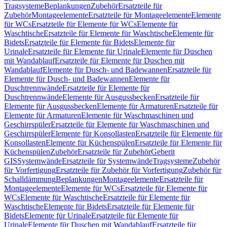
Tragsysteme
Beplankungen
Zubehör
Ersatzteile für
Zubehör
Montageelemente
Ersatzteile für Montageelemente
Elemente
für WCs
Ersatzteile für Elemente für WCs
Elemente für
Waschtische
Ersatzteile für Elemente für Waschtische
Elemente für
Bidets
Ersatzteile für Elemente für Bidets
Elemente für
Urinale
Ersatzteile für Elemente für Urinale
Elemente für Duschen
mit Wandablauf
Ersatzteile für Elemente für Duschen mit
Wandablauf
Elemente für Dusch- und Badewannen
Ersatzteile für
Elemente für Dusch- und Badewannen
Elemente für
Duschtrennwände
Ersatzteile für Elemente für
Duschtrennwände
Elemente für Ausgussbecken
Ersatzteile für
Elemente für Ausgussbecken
Elemente für Armaturen
Ersatzteile für
Elemente für Armaturen
Elemente für Waschmaschinen und
Geschirrspüler
Ersatzteile für Elemente für Waschmaschinen und
Geschirrspüler
Elemente für Konsollasten
Ersatzteile für Elemente für
Konsollasten
Elemente für Küchenspülen
Ersatzteile für Elemente für
Küchenspülen
Zubehör
Ersatzteile für Zubehör
Geberit
GIS
Systemwände
Ersatzteile für Systemwände
Tragsysteme
Zubehör
für Vorfertigung
Ersatzteile für Zubehör für Vorfertigung
Zubehör für
Schalldämmung
Beplankungen
Montageelemente
Ersatzteile für
Montageelemente
Elemente für WCs
Ersatzteile für Elemente für
WCs
Elemente für Waschtische
Ersatzteile für Elemente für
Waschtische
Elemente für Bidets
Ersatzteile für Elemente für
Bidets
Elemente für Urinale
Ersatzteile für Elemente für
Urinale
Elemente für Duschen mit Wandablauf
Ersatzteile für