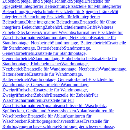
Zubehör
Spiegel und Spiegelschränke
Spiegel
Ersatzteile für
Spiegel
Mit integrierter Beleuchtung
Ersatzteile für Mit integrierter
Beleuchtung
Spiegelschränke
Ersatzteile für Spiegelschränke
Mit
integrierter Beleuchtung
Ersatzteile für Mit integrierter
Beleuchtung
Ohne integrierte Beleuchtung
Ersatzteile für Ohne
integrierte Beleuchtung
Zubehör
Lichtelemente
Griffe
Weiteres
Zubehör
Steckdosen
Armaturen
Waschtischarmaturen
Ersatzteile für
Waschtischarmaturen
Standmontage, Netzbetrieb
Ersatzteile für
Standmontage, Netzbetrieb
Standmontage, Batteriebetrieb
Ersatzteile
für Standmontage, Batteriebetrieb
Standmontage,
Generatorbetrieb
Ersatzteile für Standmontage,
Generatorbetrieb
Standmontage, Einhebelmischer
Ersatzteile für
Standmontage, Einhebelmischer
Wandmontage,
Netzbetrieb
Ersatzteile für Wandmontage, Netzbetrieb
Wandmontage,
Batteriebetrieb
Ersatzteile für Wandmontage,
Batteriebetrieb
Wandmontage, Generatorbetrieb
Ersatzteile für
Wandmontage, Generatorbetrieb
Wandmontage,
Zweigriffmischer
Ersatzteile für Wandmontage,
Zweigriffmischer
Zubehör
Ersatzteile für Zubehör
Für
Waschtischarmaturen
Ersatzteile für Für
Waschtischarmaturen
Apparateanschlüsse für Waschplatz,
Spülbecken, Geräte und Ausgussbecken
Ablaufgarnituren für
Waschbecken
Ersatzteile für Ablaufgarnituren für
Waschbecken
Rohrbogengeruchsverschlüsse
Ersatzteile für
Rohrbogengeruchsverschlüsse
Rohrbogengeruchsverschlüsse,