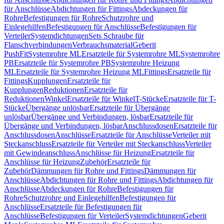
für Anschlüsse
Abdichtungen für Fittings
Abdeckungen für
Rohre
Befestigungen für Rohre
Schutzrohre und
Einlegehilfen
Befestigungen für Anschlüsse
Befestigungen für
Verteiler
Systemdichtungen
Sets Schraube für
Flanschverbindungen
Verbrauchsmaterial
Geberit
PushFit
Systemrohre ML
Ersatzteile für Systemrohre ML
Systemrohre
PB
Ersatzteile für Systemrohre PB
Systemrohre Heizung
ML
Ersatzteile für Systemrohre Heizung ML
Fittings
Ersatzteile für
Fittings
Kupplungen
Ersatzteile für
Kupplungen
Reduktionen
Ersatzteile für
Reduktionen
Winkel
Ersatzteile für Winkel
T-Stücke
Ersatzteile für T-
Stücke
Übergänge unlösbar
Ersatzteile für Übergänge
unlösbar
Übergänge und Verbindungen, lösbar
Ersatzteile für
Übergänge und Verbindungen, lösbar
Anschlussdosen
Ersatzteile für
Anschlussdosen
Anschlüsse
Ersatzteile für Anschlüsse
Verteiler mit
Steckanschluss
Ersatzteile für Verteiler mit Steckanschluss
Verteiler
mit Gewindeanschluss
Anschlüsse für Heizung
Ersatzteile für
Anschlüsse für Heizung
Zubehör
Ersatzteile für
Zubehör
Dämmungen für Rohre und Fittings
Dämmungen für
Anschlüsse
Abdichtungen für Rohre und Fittings
Abdichtungen für
Anschlüsse
Abdeckungen für Rohre
Befestigungen für
Rohre
Schutzrohre und Einlegehilfen
Befestigungen für
Anschlüsse
Ersatzteile für Befestigungen für
Anschlüsse
Befestigungen für Verteiler
Systemdichtungen
Geberit