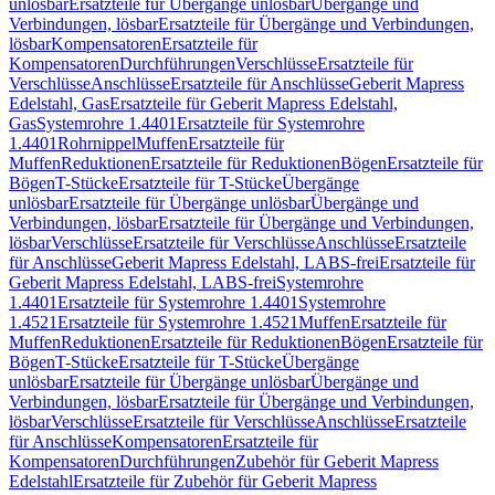
unlösbar
Ersatzteile für Übergänge unlösbar
Übergänge und
Verbindungen, lösbar
Ersatzteile für Übergänge und Verbindungen,
lösbar
Kompensatoren
Ersatzteile für
Kompensatoren
Durchführungen
Verschlüsse
Ersatzteile für
Verschlüsse
Anschlüsse
Ersatzteile für Anschlüsse
Geberit Mapress
Edelstahl, Gas
Ersatzteile für Geberit Mapress Edelstahl,
Gas
Systemrohre 1.4401
Ersatzteile für Systemrohre
1.4401
Rohrnippel
Muffen
Ersatzteile für
Muffen
Reduktionen
Ersatzteile für Reduktionen
Bögen
Ersatzteile für
Bögen
T-Stücke
Ersatzteile für T-Stücke
Übergänge
unlösbar
Ersatzteile für Übergänge unlösbar
Übergänge und
Verbindungen, lösbar
Ersatzteile für Übergänge und Verbindungen,
lösbar
Verschlüsse
Ersatzteile für Verschlüsse
Anschlüsse
Ersatzteile
für Anschlüsse
Geberit Mapress Edelstahl, LABS-frei
Ersatzteile für
Geberit Mapress Edelstahl, LABS-frei
Systemrohre
1.4401
Ersatzteile für Systemrohre 1.4401
Systemrohre
1.4521
Ersatzteile für Systemrohre 1.4521
Muffen
Ersatzteile für
Muffen
Reduktionen
Ersatzteile für Reduktionen
Bögen
Ersatzteile für
Bögen
T-Stücke
Ersatzteile für T-Stücke
Übergänge
unlösbar
Ersatzteile für Übergänge unlösbar
Übergänge und
Verbindungen, lösbar
Ersatzteile für Übergänge und Verbindungen,
lösbar
Verschlüsse
Ersatzteile für Verschlüsse
Anschlüsse
Ersatzteile
für Anschlüsse
Kompensatoren
Ersatzteile für
Kompensatoren
Durchführungen
Zubehör für Geberit Mapress
Edelstahl
Ersatzteile für Zubehör für Geberit Mapress