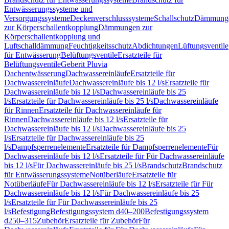
Entwässerungssysteme und
Versorgungssysteme
Deckenverschlusssysteme
Schallschutz
Dämmung
zur Körperschallentkopplung
Dämmungen zur
Körperschallentkopplung und
Luftschalldämmung
Feuchtigkeitsschutz
Abdichtungen
Lüftungsventile
für Entwässerung
Belüftungsventile
Ersatzteile für
Belüftungsventile
Geberit Pluvia
Dachentwässerung
Dachwassereinläufe
Ersatzteile für
Dachwassereinläufe
Dachwassereinläufe bis 12 l/s
Ersatzteile für
Dachwassereinläufe bis 12 l/s
Dachwassereinläufe bis 25
l/s
Ersatzteile für Dachwassereinläufe bis 25 l/s
Dachwassereinläufe
für Rinnen
Ersatzteile für Dachwassereinläufe für
Rinnen
Dachwassereinläufe bis 12 l/s
Ersatzteile für
Dachwassereinläufe bis 12 l/s
Dachwassereinläufe bis 25
l/s
Ersatzteile für Dachwassereinläufe bis 25
l/s
Dampfsperrenelemente
Ersatzteile für Dampfsperrenelemente
Für
Dachwassereinläufe bis 12 l/s
Ersatzteile für Für Dachwassereinläufe
bis 12 l/s
Für Dachwassereinläufe bis 25 l/s
Brandschutz
Brandschutz
für Entwässerungssysteme
Notüberläufe
Ersatzteile für
Notüberläufe
Für Dachwassereinläufe bis 12 l/s
Ersatzteile für Für
Dachwassereinläufe bis 12 l/s
Für Dachwassereinläufe bis 25
l/s
Ersatzteile für Für Dachwassereinläufe bis 25
l/s
Befestigung
Befestigungssystem d40–200
Befestigungssystem
d250–315
Zubehör
Ersatzteile für Zubehör
Für