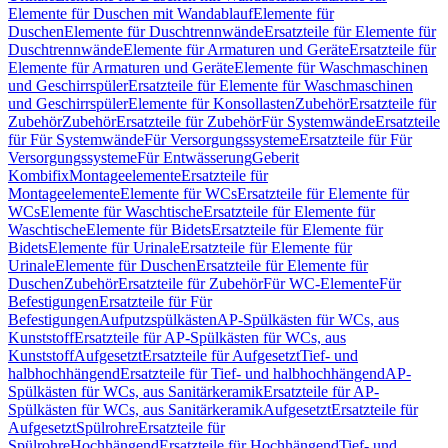
Elemente für Duschen mit Wandablauf
Elemente für
Duschen
Elemente für Duschtrennwände
Ersatzteile für Elemente für
Duschtrennwände
Elemente für Armaturen und Geräte
Ersatzteile für
Elemente für Armaturen und Geräte
Elemente für Waschmaschinen
und Geschirrspüler
Ersatzteile für Elemente für Waschmaschinen
und Geschirrspüler
Elemente für Konsollasten
Zubehör
Ersatzteile für
Zubehör
Zubehör
Ersatzteile für Zubehör
Für Systemwände
Ersatzteile
für Für Systemwände
Für Versorgungssysteme
Ersatzteile für Für
Versorgungssysteme
Für Entwässerung
Geberit
Kombifix
Montageelemente
Ersatzteile für
Montageelemente
Elemente für WCs
Ersatzteile für Elemente für
WCs
Elemente für Waschtische
Ersatzteile für Elemente für
Waschtische
Elemente für Bidets
Ersatzteile für Elemente für
Bidets
Elemente für Urinale
Ersatzteile für Elemente für
Urinale
Elemente für Duschen
Ersatzteile für Elemente für
Duschen
Zubehör
Ersatzteile für Zubehör
Für WC-Elemente
Für
Befestigungen
Ersatzteile für Für
Befestigungen
Aufputzspülkästen
AP-Spülkästen für WCs, aus
Kunststoff
Ersatzteile für AP-Spülkästen für WCs, aus
Kunststoff
Aufgesetzt
Ersatzteile für Aufgesetzt
Tief- und
halbhochhängend
Ersatzteile für Tief- und halbhochhängend
AP-
Spülkästen für WCs, aus Sanitärkeramik
Ersatzteile für AP-
Spülkästen für WCs, aus Sanitärkeramik
Aufgesetzt
Ersatzteile für
Aufgesetzt
Spülrohre
Ersatzteile für
Spülrohre
Hochhängend
Ersatzteile für Hochhängend
Tief- und