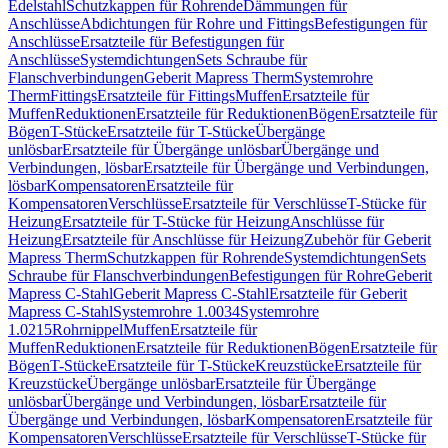
Edelstahl
Schutzkappen für Rohrende
Dämmungen für
Anschlüsse
Abdichtungen für Rohre und Fittings
Befestigungen für
Anschlüsse
Ersatzteile für Befestigungen für
Anschlüsse
Systemdichtungen
Sets Schraube für
Flanschverbindungen
Geberit Mapress Therm
Systemrohre
Therm
Fittings
Ersatzteile für Fittings
Muffen
Ersatzteile für
Muffen
Reduktionen
Ersatzteile für Reduktionen
Bögen
Ersatzteile für
Bögen
T-Stücke
Ersatzteile für T-Stücke
Übergänge
unlösbar
Ersatzteile für Übergänge unlösbar
Übergänge und
Verbindungen, lösbar
Ersatzteile für Übergänge und Verbindungen,
lösbar
Kompensatoren
Ersatzteile für
Kompensatoren
Verschlüsse
Ersatzteile für Verschlüsse
T-Stücke für
Heizung
Ersatzteile für T-Stücke für Heizung
Anschlüsse für
Heizung
Ersatzteile für Anschlüsse für Heizung
Zubehör für Geberit
Mapress Therm
Schutzkappen für Rohrende
Systemdichtungen
Sets
Schraube für Flanschverbindungen
Befestigungen für Rohre
Geberit
Mapress C-Stahl
Geberit Mapress C-Stahl
Ersatzteile für Geberit
Mapress C-Stahl
Systemrohre 1.0034
Systemrohre
1.0215
Rohrnippel
Muffen
Ersatzteile für
Muffen
Reduktionen
Ersatzteile für Reduktionen
Bögen
Ersatzteile für
Bögen
T-Stücke
Ersatzteile für T-Stücke
Kreuzstücke
Ersatzteile für
Kreuzstücke
Übergänge unlösbar
Ersatzteile für Übergänge
unlösbar
Übergänge und Verbindungen, lösbar
Ersatzteile für
Übergänge und Verbindungen, lösbar
Kompensatoren
Ersatzteile für
Kompensatoren
Verschlüsse
Ersatzteile für Verschlüsse
T-Stücke für