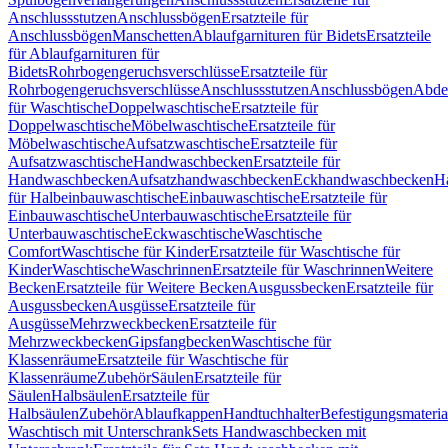
Anschlussstutzen
Anschlussbögen
Ersatzteile für
Anschlussbögen
Manschetten
Ablaufgarnituren für Bidets
Ersatzteile
für Ablaufgarnituren für
Bidets
Rohrbogengeruchsverschlüsse
Ersatzteile für
Rohrbogengeruchsverschlüsse
Anschlussstutzen
Anschlussbögen
Abde
für Waschtische
Doppelwaschtische
Ersatzteile für
Doppelwaschtische
Möbelwaschtische
Ersatzteile für
Möbelwaschtische
Aufsatzwaschtische
Ersatzteile für
Aufsatzwaschtische
Handwaschbecken
Ersatzteile für
Handwaschbecken
Aufsatzhandwaschbecken
Eckhandwaschbecken
H
für Halbeinbauwaschtische
Einbauwaschtische
Ersatzteile für
Einbauwaschtische
Unterbauwaschtische
Ersatzteile für
Unterbauwaschtische
Eckwaschtische
Waschtische
Comfort
Waschtische für Kinder
Ersatzteile für Waschtische für
Kinder
Waschtische
Waschrinnen
Ersatzteile für Waschrinnen
Weitere
Becken
Ersatzteile für Weitere Becken
Ausgussbecken
Ersatzteile für
Ausgussbecken
Ausgüsse
Ersatzteile für
Ausgüsse
Mehrzweckbecken
Ersatzteile für
Mehrzweckbecken
Gipsfangbecken
Waschtische für
Klassenräume
Ersatzteile für Waschtische für
Klassenräume
Zubehör
Säulen
Ersatzteile für
Säulen
Halbsäulen
Ersatzteile für
Halbsäulen
Zubehör
Ablaufkappen
Handtuchhalter
Befestigungsmateria
Waschtisch mit Unterschrank
Sets Handwaschbecken mit