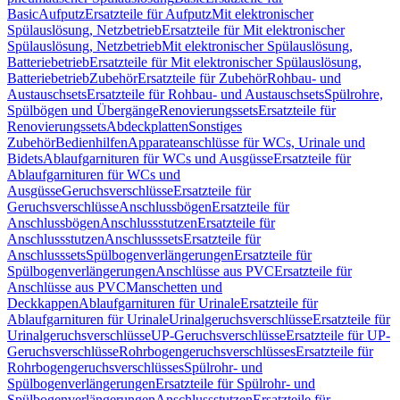
Basic
Aufputz
Ersatzteile für Aufputz
Mit elektronischer
Spülauslösung, Netzbetrieb
Ersatzteile für Mit elektronischer
Spülauslösung, Netzbetrieb
Mit elektronischer Spülauslösung,
Batteriebetrieb
Ersatzteile für Mit elektronischer Spülauslösung,
Batteriebetrieb
Zubehör
Ersatzteile für Zubehör
Rohbau- und
Austauschsets
Ersatzteile für Rohbau- und Austauschsets
Spülrohre,
Spülbögen und Übergänge
Renovierungssets
Ersatzteile für
Renovierungssets
Abdeckplatten
Sonstiges
Zubehör
Bedienhilfen
Apparateanschlüsse für WCs, Urinale und
Bidets
Ablaufgarnituren für WCs und Ausgüsse
Ersatzteile für
Ablaufgarnituren für WCs und
Ausgüsse
Geruchsverschlüsse
Ersatzteile für
Geruchsverschlüsse
Anschlussbögen
Ersatzteile für
Anschlussbögen
Anschlussstutzen
Ersatzteile für
Anschlussstutzen
Anschlusssets
Ersatzteile für
Anschlusssets
Spülbogenverlängerungen
Ersatzteile für
Spülbogenverlängerungen
Anschlüsse aus PVC
Ersatzteile für
Anschlüsse aus PVC
Manschetten und
Deckkappen
Ablaufgarnituren für Urinale
Ersatzteile für
Ablaufgarnituren für Urinale
Urinalgeruchsverschlüsse
Ersatzteile für
Urinalgeruchsverschlüsse
UP-Geruchsverschlüsse
Ersatzteile für UP-
Geruchsverschlüsse
Rohrbogengeruchsverschlüsses
Ersatzteile für
Rohrbogengeruchsverschlüsses
Spülrohr- und
Spülbogenverlängerungen
Ersatzteile für Spülrohr- und
Spülbogenverlängerungen
Anschlussstutzen
Ersatzteile für