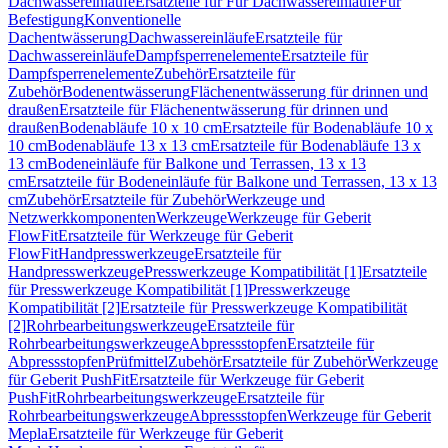
Dachwassereinläufe
Ersatzteile für Für Dachwassereinläufe
Für
Befestigung
Konventionelle
Dachentwässerung
Dachwassereinläufe
Ersatzteile für
Dachwassereinläufe
Dampfsperrenelemente
Ersatzteile für
Dampfsperrenelemente
Zubehör
Ersatzteile für
Zubehör
Bodenentwässerung
Flächenentwässerung für drinnen und
draußen
Ersatzteile für Flächenentwässerung für drinnen und
draußen
Bodenabläufe 10 x 10 cm
Ersatzteile für Bodenabläufe 10 x
10 cm
Bodenabläufe 13 x 13 cm
Ersatzteile für Bodenabläufe 13 x
13 cm
Bodeneinläufe für Balkone und Terrassen, 13 x 13
cm
Ersatzteile für Bodeneinläufe für Balkone und Terrassen, 13 x 13
cm
Zubehör
Ersatzteile für Zubehör
Werkzeuge und
Netzwerkkomponenten
Werkzeuge
Werkzeuge für Geberit
FlowFit
Ersatzteile für Werkzeuge für Geberit
FlowFit
Handpresswerkzeuge
Ersatzteile für
Handpresswerkzeuge
Presswerkzeuge Kompatibilität [1]
Ersatzteile
für Presswerkzeuge Kompatibilität [1]
Presswerkzeuge
Kompatibilität [2]
Ersatzteile für Presswerkzeuge Kompatibilität
[2]
Rohrbearbeitungswerkzeuge
Ersatzteile für
Rohrbearbeitungswerkzeuge
Abpressstopfen
Ersatzteile für
Abpressstopfen
Prüfmittel
Zubehör
Ersatzteile für Zubehör
Werkzeuge
für Geberit PushFit
Ersatzteile für Werkzeuge für Geberit
PushFit
Rohrbearbeitungswerkzeuge
Ersatzteile für
Rohrbearbeitungswerkzeuge
Abpressstopfen
Werkzeuge für Geberit
Mepla
Ersatzteile für Werkzeuge für Geberit