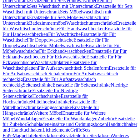
Unterschrank
Ersatzteile für Sets Handwaschbecken mit
Unterschrank
Sets Waschtisch mit Unterschrank
Ersatzteile für Sets
Waschtisch mit Unterschrank
Sets Möbelwaschtisch mit
Unterschrank
Ersatzteile für Sets Möbelwaschtisch mit
Unterschrank
Badezimmermöbel
Waschtischunterschränke
Ersatzteile
für Waschtischunterschränke
Für Handwaschbecken
Ersatzteile für
Für Handwaschbecken
Für Waschtische
Ersatzteile für Für
Waschtische
Für Doppelwaschtische
Ersatzteile für Für
Doppelwaschtische
Für Möbelwaschtische
Ersatzteile für Für
Möbelwaschtische
Für Eckhandwaschbecken
Ersatzteile für Für
Eckhandwaschbecken
Für Eckwaschtische
Ersatzteile für Für
Eckwaschtische
Waschtischplatten
Ersatzteile für
Waschtischplatten
Für Aufsatzwaschtisch Schalenform
Ersatzteile für
Für Aufsatzwaschtisch Schalenform
Für Aufsatzwaschtisch
rechteckig
Ersatzteile für Für Aufsatzwaschtisch
rechteckig
Seitenschränke
Ersatzteile für Seitenschränke
Niedrige
Seitenschränke
Ersatzteile für Niedrige
Seitenschränke
Hochschränke
Ersatzteile für
Hochschränke
Mittelhochschränke
Ersatzteile für
Mittelhochschränke
Hängeschränke
Ersatzteile für
Hängeschränke
Weitere Möbel
Ersatzteile für Weitere
Möbel
Wandablagen
Ersatzteile für Wandablagen
Zubehör
Ersatzteile
für Zubehör
Schubladeneinsätze und Ordnungsboxen
Handtuchhalter
und Handtuchhaken
Lichtelemente
Griffe
Sets
Füße
Magnettafeln
Steckdosen
Ersatzteile für Steckdosen
Weiteres