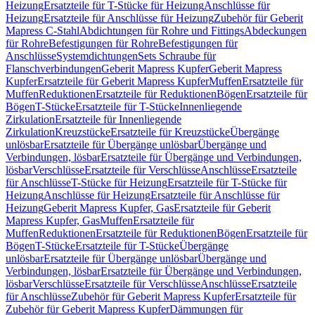
Heizung
Ersatzteile für T-Stücke für Heizung
Anschlüsse für
Heizung
Ersatzteile für Anschlüsse für Heizung
Zubehör für Geberit
Mapress C-Stahl
Abdichtungen für Rohre und Fittings
Abdeckungen
für Rohre
Befestigungen für Rohre
Befestigungen für
Anschlüsse
Systemdichtungen
Sets Schraube für
Flanschverbindungen
Geberit Mapress Kupfer
Geberit Mapress
Kupfer
Ersatzteile für Geberit Mapress Kupfer
Muffen
Ersatzteile für
Muffen
Reduktionen
Ersatzteile für Reduktionen
Bögen
Ersatzteile für
Bögen
T-Stücke
Ersatzteile für T-Stücke
Innenliegende
Zirkulation
Ersatzteile für Innenliegende
Zirkulation
Kreuzstücke
Ersatzteile für Kreuzstücke
Übergänge
unlösbar
Ersatzteile für Übergänge unlösbar
Übergänge und
Verbindungen, lösbar
Ersatzteile für Übergänge und Verbindungen,
lösbar
Verschlüsse
Ersatzteile für Verschlüsse
Anschlüsse
Ersatzteile
für Anschlüsse
T-Stücke für Heizung
Ersatzteile für T-Stücke für
Heizung
Anschlüsse für Heizung
Ersatzteile für Anschlüsse für
Heizung
Geberit Mapress Kupfer, Gas
Ersatzteile für Geberit
Mapress Kupfer, Gas
Muffen
Ersatzteile für
Muffen
Reduktionen
Ersatzteile für Reduktionen
Bögen
Ersatzteile für
Bögen
T-Stücke
Ersatzteile für T-Stücke
Übergänge
unlösbar
Ersatzteile für Übergänge unlösbar
Übergänge und
Verbindungen, lösbar
Ersatzteile für Übergänge und Verbindungen,
lösbar
Verschlüsse
Ersatzteile für Verschlüsse
Anschlüsse
Ersatzteile
für Anschlüsse
Zubehör für Geberit Mapress Kupfer
Ersatzteile für
Zubehör für Geberit Mapress Kupfer
Dämmungen für