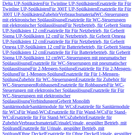
Delta UP-Spülkästen
Für Twinline UP-Spülkästen
Ersatzteile für Für
Twinline UP-Spülkästen
Für 300T UP-Spülkästen
Ersatzteile für Für
300T UP-Spülkästen
Zubehör
Verbrauchsmaterial
WC-Steuerungen
mit elektronischer Spülauslösung
Ersatzteile für WC-Steuerungen
mit elektronischer Spülauslösung
Für Netzbetrieb, für Geberit Sigma
UP-Spülkästen 12 cm
Ersatzteile für Für Netzbetrieb, für Geberit
Sigma UP-Spülkästen 12 cm
Für Netzbetrieb, für Geberit Omega
UP-Spülkästen 12 cm
Ersatzteile für Für Netzbetrieb, für Geberit
Omega UP-Spülkästen 12 cm
Für Batteriebetrieb, für Geberit Sigma
UP-Spülkästen 12 cm
Ersatzteile für Für Batteriebetrieb, für Geberit
Sigma UP-Spülkästen 12 cm
WC-Steuerungen mit pneumatischer
Spülauslösung
Ersatzteile für WC-Steuerungen mit pneumatischer
Spülauslösung
Für 2-Mengen-Spülung
Ersatzteile für Für 2-Mengen-
Spülung
Für 1-Mengen-Spülung
Ersatzteile für Für 1-Mengen-
Spülung
Zubehör für WC-Steuerungen
Ersatzteile für Zubehör für
WC-Steuerungen
Rohbausets
Ersatzteile für Rohbausets
Für WC-
Steuerungen mit elektronischer Spülauslösung
Ersatzteile für Für
WC-Steuerungen mit elektronischer
Spülauslösung
Verbindungen
Geberit Monolith
Sanitärmodule
Sanitärmodule für WCs
Ersatzteile für Sanitärmodule
für WCs
Für Wand-WCs
Ersatzteile für Für Wand-WCs
Für Stand-
WCs
Ersatzteile für Für Stand-WCs
Zubehör
Ersatzteile für
Zubehör
Verbrauchsmaterial
Urinale
Urinale, gespülter Betrieb, mit
Spülrand
Ersatzteile für Urinale, gespülter Betrieb, mit
Spülrand
Ohne Deckel
Ersatzteile für Ohne Deckel
Urinale, gespülter