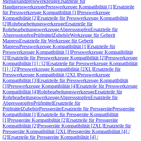
Mepla
Handpresswerkzeuge
Ersatzteile für
Handpresswerkzeuge
Presswerkzeuge Kompatibilität [1]
Ersatzteile
für Presswerkzeuge Kompatibilität [1]
Presswerkzeuge
Kompatibilität [2]
Ersatzteile für Presswerkzeuge Kompatibilität
[2]
Rohrbearbeitungswerkzeuge
Ersatzteile für
Rohrbearbeitungswerkzeuge
Abpressstopfen
Ersatzteile für
Abpressstopfen
Prüfmittel
Zubehör
Werkzeuge für Geberit
Mapress
Ersatzteile für Werkzeuge für Geberit
Mapress
Presswerkzeuge Kompatibilität [1]
Ersatzteile für
Presswerkzeuge Kompatibilität [1]
Presswerkzeuge Kompatibilität
[2]
Ersatzteile für Presswerkzeuge Kompatibilität [2]
Presswerkzeuge
Kompatibilität [1] / [2]
Ersatzteile für Presswerkzeuge Kompatibilität
[1] / [2]
Presswerkzeuge Kompatibilität [2XL]
Ersatzteile für
Presswerkzeuge Kompatibilität [2XL]
Presswerkzeuge
Kompatibilität [3]
Ersatzteile für Presswerkzeuge Kompatibilität
[3]
Presswerkzeuge Kompatibilität [4]
Ersatzteile für Presswerkzeuge
Kompatibilität [4]
Rohrbearbeitungswerkzeuge
Ersatzteile für
Rohrbearbeitungswerkzeuge
Abpressstopfen
Ersatzteile für
Abpressstopfen
Prüfmittel
Ersatzteile für
Prüfmittel
Zubehör
Pressgeräte
Ersatzteile für Pressgeräte
Pressgeräte
Kompatibilität [1]
Ersatzteile für Pressgeräte Kompatibilität
[1]
Pressgeräte Kompatibilität [2]
Ersatzteile für Pressgeräte
Kompatibilität [2]
Pressgeräte Kompatibilität [2XL]
Ersatzteile für
Pressgeräte Kompatibilität [2XL]
Pressgeräte Kompatibilität [4] /
[2]
Ersatzteile für Pressgeräte Kompatibilität [4] /