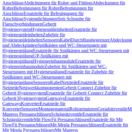
Anschlüsse
Abdichtungen für Rohre und Fittings
Abdeckungen für
Rohre
Befestigungen für Rohre
Befestigungen für
Anschlüsse
Ersatzteile für Befestigungen für
Anschlüsse
Systemdichtungen
Sets Schraube für
Flanschverbindungen
Geberit
Hygienesystem
Hygienespüleinheiten
Ersatzteile für
Hygienespüleinheiten
Zubehör für
Hygienespüleinheiten
Sensoren
Kabel
Durchflussbegrenzer
Abdeckung
und Abdeckplatten
Spülkästen und WC-Steuerungen mit
Hygienespülung
Ersatzteile für Spülkästen und WC-Steuerungen mit
Hygienespülung
UP-Spülkästen mit
Hygienespülung
Hygieneeinbaumodule
Ersatzteile für
Hygieneeinbaumodule
Zubehör für Spülkästen und WC-
Steuerungen mit Hygienespülung
Ersatzteile für Zubehör für
Spülkästen und WC-Steuerungen mit
Hygienespülung
Sensoren
Kabel
Netzteile
Ersatzteile für
Netzteile
Netzwerkkomponenten
Geberit Connect Zubehör für
Geberit Hygienesystem
Ersatzteile für Geberit Connect Zubehör für
Geberit Hygienesystem
Gateways
Ersatzteile für
Gateways
Konverter
Ersatzteile für
Konverter
Sensoren
Montagematerial
Rohrarmaturen
Geradsitzventile
Mi
Mapress Pressanschlüssen
Schrägsitzventile
Ersatzteile für
Schrägsitzventile
Mit FlowFit Pressanschlüssen
Ersatzteile für Mit
FlowFit Pressanschlüssen
Mit Mepla Pressanschlüssen
Ersatzteile für
Mit Mepla Pressanschlüssen
Mit Mapress