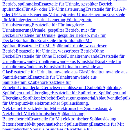
Betrieb, spülrandlos
Ersatzteile für Urinale, gespülter Betrieb,
spülrandlos
Für AP- oder UP-Urinalsteuerung
Ersatzteile für Für AP-
oder UP-Urinalsteuerung
Mit integrierter Urinalsteuerung
Ersatzteile
für Mit integrierter Urinalsteuerung
Für integrierte
Urinalsteuerung
Ersatzteile für Für integrierte
Urinalsteuerung
Urinale, gespülter Betrieb, mit / für
Deckel
Ersatzteile für Urinale, gespülter Betrieb, mit / für
Deckel
Spülrandlos
Ersatzteile für Spülrandlos
Mit
Spülrand
Ersatzteile für Mit Spülrand
Urinale, wasserloser
Betrieb
Ersatzteile für Urinale, wasserloser Betrieb
Ohne
Deckel
Ersatzteile für Ohne Deckel
Urinaltrennwände
Ersatzteile für
Urinaltrennwände
Urinaltrennwände aus Kunststoff
Ersatzteile für
Urinaltrennwände aus Kunststoff
Urinaltrennwände aus
Glas
Ersatzteile für Urinaltrennwände aus Glas
Urinaltrennwände aus
Sanitärkeramik
Ersatzteile für Urinaltrennwände aus
Sanitärkeramik
Zubehör
Ersatzteile für
Zubehör
Urinaldeckel
Geruchsverschlüsse und Zubehör
Spülrohre,
Spülbögen und Übergänge
Ersatzteile für Spülrohre, Spülbögen und
Übergänge
Sprühkopfzubehör
Befestigungsmaterial
Ablaufventile
Spülv
für Unterputz
Mit elektronischer Spülauslösung,
Netzbetrieb
Ersatzteile für Mit elektronischer Spülauslösung,
Netzbetrieb
Mit elektronischer Spülauslösung,
Batteriebetrieb
Ersatzteile für Mit elektronischer Spülauslösung,
Batteriebetrieb
Mit pneumatischer Spülauslösung
Ersatzteile für Mit
pneumatischer Spülauslösung
Basic
Ersatzteile für