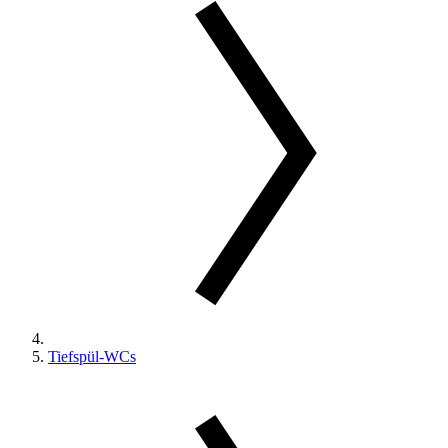
Tiefspül-WCs