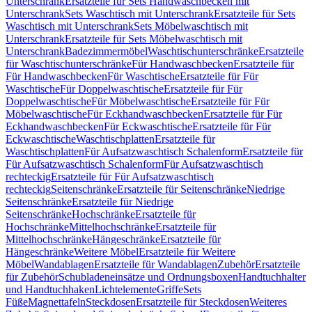
Unterschrank
Ersatzteile für Sets Handwaschbecken mit
Unterschrank
Sets Waschtisch mit Unterschrank
Ersatzteile für Sets
Waschtisch mit Unterschrank
Sets Möbelwaschtisch mit
Unterschrank
Ersatzteile für Sets Möbelwaschtisch mit
Unterschrank
Badezimmermöbel
Waschtischunterschränke
Ersatzteile
für Waschtischunterschränke
Für Handwaschbecken
Ersatzteile für
Für Handwaschbecken
Für Waschtische
Ersatzteile für Für
Waschtische
Für Doppelwaschtische
Ersatzteile für Für
Doppelwaschtische
Für Möbelwaschtische
Ersatzteile für Für
Möbelwaschtische
Für Eckhandwaschbecken
Ersatzteile für Für
Eckhandwaschbecken
Für Eckwaschtische
Ersatzteile für Für
Eckwaschtische
Waschtischplatten
Ersatzteile für
Waschtischplatten
Für Aufsatzwaschtisch Schalenform
Ersatzteile für
Für Aufsatzwaschtisch Schalenform
Für Aufsatzwaschtisch
rechteckig
Ersatzteile für Für Aufsatzwaschtisch
rechteckig
Seitenschränke
Ersatzteile für Seitenschränke
Niedrige
Seitenschränke
Ersatzteile für Niedrige
Seitenschränke
Hochschränke
Ersatzteile für
Hochschränke
Mittelhochschränke
Ersatzteile für
Mittelhochschränke
Hängeschränke
Ersatzteile für
Hängeschränke
Weitere Möbel
Ersatzteile für Weitere
Möbel
Wandablagen
Ersatzteile für Wandablagen
Zubehör
Ersatzteile
für Zubehör
Schubladeneinsätze und Ordnungsboxen
Handtuchhalter
und Handtuchhaken
Lichtelemente
Griffe
Sets
Füße
Magnettafeln
Steckdosen
Ersatzteile für Steckdosen
Weiteres