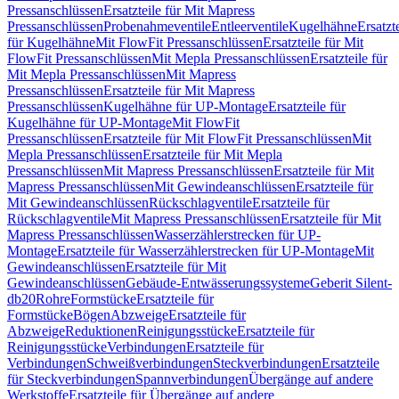
Pressanschlüssen
Ersatzteile für Mit Mapress
Pressanschlüssen
Probenahmeventile
Entleerventile
Kugelhähne
Ersatzt
für Kugelhähne
Mit FlowFit Pressanschlüssen
Ersatzteile für Mit
FlowFit Pressanschlüssen
Mit Mepla Pressanschlüssen
Ersatzteile für
Mit Mepla Pressanschlüssen
Mit Mapress
Pressanschlüssen
Ersatzteile für Mit Mapress
Pressanschlüssen
Kugelhähne für UP-Montage
Ersatzteile für
Kugelhähne für UP-Montage
Mit FlowFit
Pressanschlüssen
Ersatzteile für Mit FlowFit Pressanschlüssen
Mit
Mepla Pressanschlüssen
Ersatzteile für Mit Mepla
Pressanschlüssen
Mit Mapress Pressanschlüssen
Ersatzteile für Mit
Mapress Pressanschlüssen
Mit Gewindeanschlüssen
Ersatzteile für
Mit Gewindeanschlüssen
Rückschlagventile
Ersatzteile für
Rückschlagventile
Mit Mapress Pressanschlüssen
Ersatzteile für Mit
Mapress Pressanschlüssen
Wasserzählerstrecken für UP-
Montage
Ersatzteile für Wasserzählerstrecken für UP-Montage
Mit
Gewindeanschlüssen
Ersatzteile für Mit
Gewindeanschlüssen
Gebäude-Entwässerungssysteme
Geberit Silent-
db20
Rohre
Formstücke
Ersatzteile für
Formstücke
Bögen
Abzweige
Ersatzteile für
Abzweige
Reduktionen
Reinigungsstücke
Ersatzteile für
Reinigungsstücke
Verbindungen
Ersatzteile für
Verbindungen
Schweißverbindungen
Steckverbindungen
Ersatzteile
für Steckverbindungen
Spannverbindungen
Übergänge auf andere
Werkstoffe
Ersatzteile für Übergänge auf andere