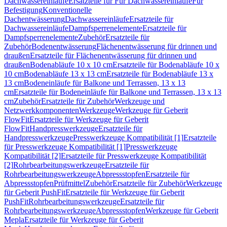
Dachwassereinläufe
Ersatzteile für Für Dachwassereinläufe
Für
Befestigung
Konventionelle
Dachentwässerung
Dachwassereinläufe
Ersatzteile für
Dachwassereinläufe
Dampfsperrenelemente
Ersatzteile für
Dampfsperrenelemente
Zubehör
Ersatzteile für
Zubehör
Bodenentwässerung
Flächenentwässerung für drinnen und
draußen
Ersatzteile für Flächenentwässerung für drinnen und
draußen
Bodenabläufe 10 x 10 cm
Ersatzteile für Bodenabläufe 10 x
10 cm
Bodenabläufe 13 x 13 cm
Ersatzteile für Bodenabläufe 13 x
13 cm
Bodeneinläufe für Balkone und Terrassen, 13 x 13
cm
Ersatzteile für Bodeneinläufe für Balkone und Terrassen, 13 x 13
cm
Zubehör
Ersatzteile für Zubehör
Werkzeuge und
Netzwerkkomponenten
Werkzeuge
Werkzeuge für Geberit
FlowFit
Ersatzteile für Werkzeuge für Geberit
FlowFit
Handpresswerkzeuge
Ersatzteile für
Handpresswerkzeuge
Presswerkzeuge Kompatibilität [1]
Ersatzteile
für Presswerkzeuge Kompatibilität [1]
Presswerkzeuge
Kompatibilität [2]
Ersatzteile für Presswerkzeuge Kompatibilität
[2]
Rohrbearbeitungswerkzeuge
Ersatzteile für
Rohrbearbeitungswerkzeuge
Abpressstopfen
Ersatzteile für
Abpressstopfen
Prüfmittel
Zubehör
Ersatzteile für Zubehör
Werkzeuge
für Geberit PushFit
Ersatzteile für Werkzeuge für Geberit
PushFit
Rohrbearbeitungswerkzeuge
Ersatzteile für
Rohrbearbeitungswerkzeuge
Abpressstopfen
Werkzeuge für Geberit
Mepla
Ersatzteile für Werkzeuge für Geberit