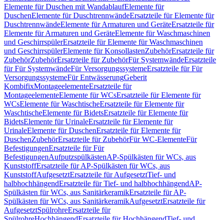
Elemente für Duschen mit Wandablauf
Elemente für
Duschen
Elemente für Duschtrennwände
Ersatzteile für Elemente für
Duschtrennwände
Elemente für Armaturen und Geräte
Ersatzteile für
Elemente für Armaturen und Geräte
Elemente für Waschmaschinen
und Geschirrspüler
Ersatzteile für Elemente für Waschmaschinen
und Geschirrspüler
Elemente für Konsollasten
Zubehör
Ersatzteile für
Zubehör
Zubehör
Ersatzteile für Zubehör
Für Systemwände
Ersatzteile
für Für Systemwände
Für Versorgungssysteme
Ersatzteile für Für
Versorgungssysteme
Für Entwässerung
Geberit
Kombifix
Montageelemente
Ersatzteile für
Montageelemente
Elemente für WCs
Ersatzteile für Elemente für
WCs
Elemente für Waschtische
Ersatzteile für Elemente für
Waschtische
Elemente für Bidets
Ersatzteile für Elemente für
Bidets
Elemente für Urinale
Ersatzteile für Elemente für
Urinale
Elemente für Duschen
Ersatzteile für Elemente für
Duschen
Zubehör
Ersatzteile für Zubehör
Für WC-Elemente
Für
Befestigungen
Ersatzteile für Für
Befestigungen
Aufputzspülkästen
AP-Spülkästen für WCs, aus
Kunststoff
Ersatzteile für AP-Spülkästen für WCs, aus
Kunststoff
Aufgesetzt
Ersatzteile für Aufgesetzt
Tief- und
halbhochhängend
Ersatzteile für Tief- und halbhochhängend
AP-
Spülkästen für WCs, aus Sanitärkeramik
Ersatzteile für AP-
Spülkästen für WCs, aus Sanitärkeramik
Aufgesetzt
Ersatzteile für
Aufgesetzt
Spülrohre
Ersatzteile für
Spülrohre
Hochhängend
Ersatzteile für Hochhängend
Tief- und