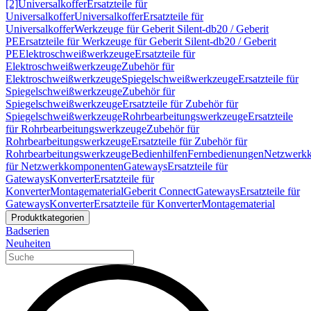
[2]
Universalkoffer
Ersatzteile für
Universalkoffer
Universalkoffer
Ersatzteile für
Universalkoffer
Werkzeuge für Geberit Silent-db20 / Geberit
PE
Ersatzteile für Werkzeuge für Geberit Silent-db20 / Geberit
PE
Elektroschweißwerkzeuge
Ersatzteile für
Elektroschweißwerkzeuge
Zubehör für
Elektroschweißwerkzeuge
Spiegelschweißwerkzeuge
Ersatzteile für
Spiegelschweißwerkzeuge
Zubehör für
Spiegelschweißwerkzeuge
Ersatzteile für Zubehör für
Spiegelschweißwerkzeuge
Rohrbearbeitungswerkzeuge
Ersatzteile
für Rohrbearbeitungswerkzeuge
Zubehör für
Rohrbearbeitungswerkzeuge
Ersatzteile für Zubehör für
Rohrbearbeitungswerkzeuge
Bedienhilfen
Fernbedienungen
Netzwerk
für Netzwerkkomponenten
Gateways
Ersatzteile für
Gateways
Konverter
Ersatzteile für
Konverter
Montagematerial
Geberit Connect
Gateways
Ersatzteile für
Gateways
Konverter
Ersatzteile für Konverter
Montagematerial
Produktkategorien
Badserien
Neuheiten