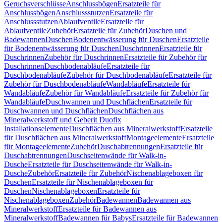
Geruchsverschlüsse
Anschlussbögen
Ersatzteile für
Anschlussbögen
Anschlussstutzen
Ersatzteile für
Anschlussstutzen
Ablaufventile
Ersatzteile für
Ablaufventile
Zubehör
Ersatzteile für Zubehör
Duschen und
Badewannen
Duschen
Bodenentwässerung für Duschen
Ersatzteile
für Bodenentwässerung für Duschen
Duschrinnen
Ersatzteile für
Duschrinnen
Zubehör für Duschrinnen
Ersatzteile für Zubehör für
Duschrinnen
Duschbodenabläufe
Ersatzteile für
Duschbodenabläufe
Zubehör für Duschbodenabläufe
Ersatzteile für
Zubehör für Duschbodenabläufe
Wandabläufe
Ersatzteile für
Wandabläufe
Zubehör für Wandabläufe
Ersatzteile für Zubehör für
Wandabläufe
Duschwannen und Duschflächen
Ersatzteile für
Duschwannen und Duschflächen
Duschflächen aus
Mineralwerkstoff und Geberit Duofix
Installationselemente
Duschflächen aus Mineralwerkstoff
Ersatzteile
für Duschflächen aus Mineralwerkstoff
Montageelemente
Ersatzteile
für Montageelemente
Zubehör
Duschabtrennungen
Ersatzteile für
Duschabtrennungen
Duschseitenwände für Walk-in-
Dusche
Ersatzteile für Duschseitenwände für Walk-in-
Dusche
Zubehör
Ersatzteile für Zubehör
Nischenablageboxen für
Duschen
Ersatzteile für Nischenablageboxen für
Duschen
Nischenablageboxen
Ersatzteile für
Nischenablageboxen
Zubehör
Badewannen
Badewannen aus
Mineralwerkstoff
Ersatzteile für Badewannen aus
Mineralwerkstoff
Badewannen für Babys
Ersatzteile für Badewannen