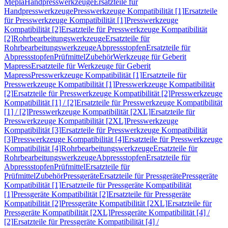
Mepla
Handpresswerkzeuge
Ersatzteile für
Handpresswerkzeuge
Presswerkzeuge Kompatibilität [1]
Ersatzteile
für Presswerkzeuge Kompatibilität [1]
Presswerkzeuge
Kompatibilität [2]
Ersatzteile für Presswerkzeuge Kompatibilität
[2]
Rohrbearbeitungswerkzeuge
Ersatzteile für
Rohrbearbeitungswerkzeuge
Abpressstopfen
Ersatzteile für
Abpressstopfen
Prüfmittel
Zubehör
Werkzeuge für Geberit
Mapress
Ersatzteile für Werkzeuge für Geberit
Mapress
Presswerkzeuge Kompatibilität [1]
Ersatzteile für
Presswerkzeuge Kompatibilität [1]
Presswerkzeuge Kompatibilität
[2]
Ersatzteile für Presswerkzeuge Kompatibilität [2]
Presswerkzeuge
Kompatibilität [1] / [2]
Ersatzteile für Presswerkzeuge Kompatibilität
[1] / [2]
Presswerkzeuge Kompatibilität [2XL]
Ersatzteile für
Presswerkzeuge Kompatibilität [2XL]
Presswerkzeuge
Kompatibilität [3]
Ersatzteile für Presswerkzeuge Kompatibilität
[3]
Presswerkzeuge Kompatibilität [4]
Ersatzteile für Presswerkzeuge
Kompatibilität [4]
Rohrbearbeitungswerkzeuge
Ersatzteile für
Rohrbearbeitungswerkzeuge
Abpressstopfen
Ersatzteile für
Abpressstopfen
Prüfmittel
Ersatzteile für
Prüfmittel
Zubehör
Pressgeräte
Ersatzteile für Pressgeräte
Pressgeräte
Kompatibilität [1]
Ersatzteile für Pressgeräte Kompatibilität
[1]
Pressgeräte Kompatibilität [2]
Ersatzteile für Pressgeräte
Kompatibilität [2]
Pressgeräte Kompatibilität [2XL]
Ersatzteile für
Pressgeräte Kompatibilität [2XL]
Pressgeräte Kompatibilität [4] /
[2]
Ersatzteile für Pressgeräte Kompatibilität [4] /