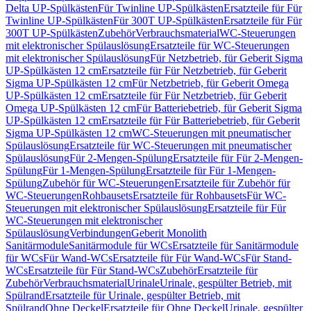
Delta UP-Spülkästen
Für Twinline UP-Spülkästen
Ersatzteile für Für
Twinline UP-Spülkästen
Für 300T UP-Spülkästen
Ersatzteile für Für
300T UP-Spülkästen
Zubehör
Verbrauchsmaterial
WC-Steuerungen
mit elektronischer Spülauslösung
Ersatzteile für WC-Steuerungen
mit elektronischer Spülauslösung
Für Netzbetrieb, für Geberit Sigma
UP-Spülkästen 12 cm
Ersatzteile für Für Netzbetrieb, für Geberit
Sigma UP-Spülkästen 12 cm
Für Netzbetrieb, für Geberit Omega
UP-Spülkästen 12 cm
Ersatzteile für Für Netzbetrieb, für Geberit
Omega UP-Spülkästen 12 cm
Für Batteriebetrieb, für Geberit Sigma
UP-Spülkästen 12 cm
Ersatzteile für Für Batteriebetrieb, für Geberit
Sigma UP-Spülkästen 12 cm
WC-Steuerungen mit pneumatischer
Spülauslösung
Ersatzteile für WC-Steuerungen mit pneumatischer
Spülauslösung
Für 2-Mengen-Spülung
Ersatzteile für Für 2-Mengen-
Spülung
Für 1-Mengen-Spülung
Ersatzteile für Für 1-Mengen-
Spülung
Zubehör für WC-Steuerungen
Ersatzteile für Zubehör für
WC-Steuerungen
Rohbausets
Ersatzteile für Rohbausets
Für WC-
Steuerungen mit elektronischer Spülauslösung
Ersatzteile für Für
WC-Steuerungen mit elektronischer
Spülauslösung
Verbindungen
Geberit Monolith
Sanitärmodule
Sanitärmodule für WCs
Ersatzteile für Sanitärmodule
für WCs
Für Wand-WCs
Ersatzteile für Für Wand-WCs
Für Stand-
WCs
Ersatzteile für Für Stand-WCs
Zubehör
Ersatzteile für
Zubehör
Verbrauchsmaterial
Urinale
Urinale, gespülter Betrieb, mit
Spülrand
Ersatzteile für Urinale, gespülter Betrieb, mit
Spülrand
Ohne Deckel
Ersatzteile für Ohne Deckel
Urinale, gespülter