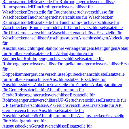
Raumsparmodell
Ersatzteile für Rohrbogengeruchsverschlüsse,
Raumsparmodell
Tauchrohrgeruchsverschlüsse für
Waschbecken
Ersatzteile für Tauchrohrgeruchsverschlüsse für
Waschbecken
Tauchrohrgeruchsverschlüsse für Waschbecken,
Raumsparmodell
Ersatzteile für Tauchrohrgeruchsverschlüsse für
Waschbecken, Raumsparmodell
UP-Geruchsverschlüsse
Ersatzteile
für UP-Geruchsverschlüsse
Waschbeckenanschlüsse
Ersatzteile für
Waschbeckenanschlüsse
Anschlussstutzen
Anschlussbögen
Abdeckung
für
Anschlüsse
Dichtungen
Standrohre
Verlängerungen
Betätigungen
Ablauf
für Spülbecken
Ersatzteile für Ablaufgarnituren für
Spülbecken
Rohrbogengeruchsverschlüsse
Ersatzteile für
Rohrbogengeruchsverschlüsse
Doppelkammergeruchsverschlüsse
Ersa
für
Doppelkammergeruchsverschlüsse
Spülbeckenanschlüsse
Ersatzteile
für Spülbeckenanschlüsse
Anschlussstutzen
Ersatzteile für
Anschlussstutzen
Zubehör
Ersatzteile für Zubehör
Ablaufgarnituren
für Geräte
Ersatzteile für Ablaufgarnituren für
Geräte
Rohrbogengeruchsverschlüsse
Ersatzteile für
Rohrbogengeruchsverschlüsse
UP-Geruchsverschlüsse
Ersatzteile für
UP-Geruchsverschlüsse
AP-Geruchsverschlüsse
Ersatzteile für AP-
Geruchsverschlüsse
Anschlüsse
Ersatzteile für
Anschlüsse
Zubehör
Ablaufgarnituren für Ausgussbecken
Ersatzteile
für Ablaufgarnituren für
Ausgussbecken
Geruchsverschlüsse
Ersatzteile für