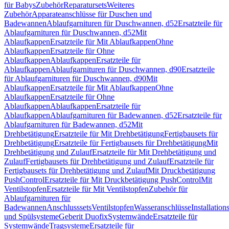
für Babys
Zubehör
Reparatursets
Weiteres
Zubehör
Apparateanschlüsse für Duschen und
Badewannen
Ablaufgarnituren für Duschwannen, d52
Ersatzteile für
Ablaufgarnituren für Duschwannen, d52
Mit
Ablaufkappen
Ersatzteile für Mit Ablaufkappen
Ohne
Ablaufkappen
Ersatzteile für Ohne
Ablaufkappen
Ablaufkappen
Ersatzteile für
Ablaufkappen
Ablaufgarnituren für Duschwannen, d90
Ersatzteile
für Ablaufgarnituren für Duschwannen, d90
Mit
Ablaufkappen
Ersatzteile für Mit Ablaufkappen
Ohne
Ablaufkappen
Ersatzteile für Ohne
Ablaufkappen
Ablaufkappen
Ersatzteile für
Ablaufkappen
Ablaufgarnituren für Badewannen, d52
Ersatzteile für
Ablaufgarnituren für Badewannen, d52
Mit
Drehbetätigung
Ersatzteile für Mit Drehbetätigung
Fertigbausets für
Drehbetätigung
Ersatzteile für Fertigbausets für Drehbetätigung
Mit
Drehbetätigung und Zulauf
Ersatzteile für Mit Drehbetätigung und
Zulauf
Fertigbausets für Drehbetätigung und Zulauf
Ersatzteile für
Fertigbausets für Drehbetätigung und Zulauf
Mit Druckbetätigung
PushControl
Ersatzteile für Mit Druckbetätigung PushControl
Mit
Ventilstopfen
Ersatzteile für Mit Ventilstopfen
Zubehör für
Ablaufgarnituren für
Badewannen
Anschlusssets
Ventilstopfen
Wasseranschlüsse
Installation
und Spülsysteme
Geberit Duofix
Systemwände
Ersatzteile für
Systemwände
Tragsysteme
Ersatzteile für