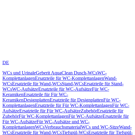
DE
WCs und Urinale
Geberit AquaClean Dusch-WCs
WC-
Komplettanlagen
Ersatzteile für WC-Komplettanlagen
Wand-
WCs
Ersatzteile für Wand-WCs
Stand-WCs
Ersatzteile für Stand-
WCs
WC-Aufsätze
Ersatzteile für WC-Aufsätze
Für WC-
Keramiken
Ersatzteile für Für WC-
Keramiken
Designplatten
Ersatzteile für Designplatten
Für WC-
Komplettanlagen
Ersatzteile für Für WC-Komplettanlagen
Für WC-
Aufsätze
Ersatzteile für Für WC-Aufsätze
Zubehör
Ersatzteile für
Zubehör
Für WC-Komplettanlagen
Für WC-Aufsätze
Ersatzteile für
Für WC-Aufsätze
Für WC-Aufsätze und WC-
Komplettanlagen
WCs
Verbrauchsmaterial
WCs und WC-Sitze
Wand-
WCs
Ersatzteile für Wand-WCs
Tiefspül-WCs
Ersatzteile für Tiefspül-