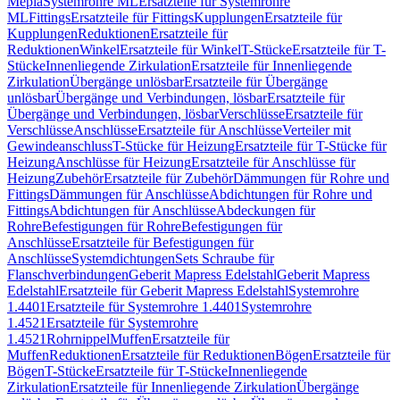
Mepla
Systemrohre ML
Ersatzteile für Systemrohre
ML
Fittings
Ersatzteile für Fittings
Kupplungen
Ersatzteile für
Kupplungen
Reduktionen
Ersatzteile für
Reduktionen
Winkel
Ersatzteile für Winkel
T-Stücke
Ersatzteile für T-
Stücke
Innenliegende Zirkulation
Ersatzteile für Innenliegende
Zirkulation
Übergänge unlösbar
Ersatzteile für Übergänge
unlösbar
Übergänge und Verbindungen, lösbar
Ersatzteile für
Übergänge und Verbindungen, lösbar
Verschlüsse
Ersatzteile für
Verschlüsse
Anschlüsse
Ersatzteile für Anschlüsse
Verteiler mit
Gewindeanschluss
T-Stücke für Heizung
Ersatzteile für T-Stücke für
Heizung
Anschlüsse für Heizung
Ersatzteile für Anschlüsse für
Heizung
Zubehör
Ersatzteile für Zubehör
Dämmungen für Rohre und
Fittings
Dämmungen für Anschlüsse
Abdichtungen für Rohre und
Fittings
Abdichtungen für Anschlüsse
Abdeckungen für
Rohre
Befestigungen für Rohre
Befestigungen für
Anschlüsse
Ersatzteile für Befestigungen für
Anschlüsse
Systemdichtungen
Sets Schraube für
Flanschverbindungen
Geberit Mapress Edelstahl
Geberit Mapress
Edelstahl
Ersatzteile für Geberit Mapress Edelstahl
Systemrohre
1.4401
Ersatzteile für Systemrohre 1.4401
Systemrohre
1.4521
Ersatzteile für Systemrohre
1.4521
Rohrnippel
Muffen
Ersatzteile für
Muffen
Reduktionen
Ersatzteile für Reduktionen
Bögen
Ersatzteile für
Bögen
T-Stücke
Ersatzteile für T-Stücke
Innenliegende
Zirkulation
Ersatzteile für Innenliegende Zirkulation
Übergänge