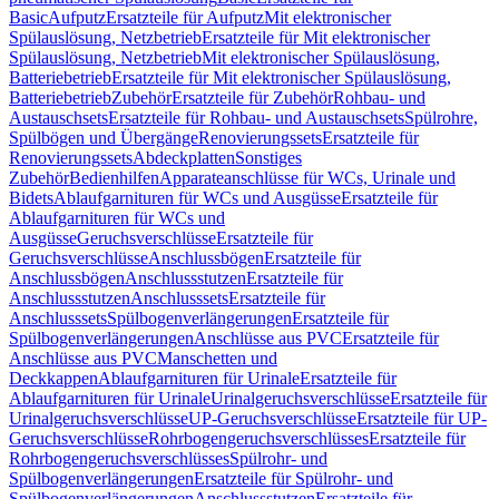
Basic
Aufputz
Ersatzteile für Aufputz
Mit elektronischer
Spülauslösung, Netzbetrieb
Ersatzteile für Mit elektronischer
Spülauslösung, Netzbetrieb
Mit elektronischer Spülauslösung,
Batteriebetrieb
Ersatzteile für Mit elektronischer Spülauslösung,
Batteriebetrieb
Zubehör
Ersatzteile für Zubehör
Rohbau- und
Austauschsets
Ersatzteile für Rohbau- und Austauschsets
Spülrohre,
Spülbögen und Übergänge
Renovierungssets
Ersatzteile für
Renovierungssets
Abdeckplatten
Sonstiges
Zubehör
Bedienhilfen
Apparateanschlüsse für WCs, Urinale und
Bidets
Ablaufgarnituren für WCs und Ausgüsse
Ersatzteile für
Ablaufgarnituren für WCs und
Ausgüsse
Geruchsverschlüsse
Ersatzteile für
Geruchsverschlüsse
Anschlussbögen
Ersatzteile für
Anschlussbögen
Anschlussstutzen
Ersatzteile für
Anschlussstutzen
Anschlusssets
Ersatzteile für
Anschlusssets
Spülbogenverlängerungen
Ersatzteile für
Spülbogenverlängerungen
Anschlüsse aus PVC
Ersatzteile für
Anschlüsse aus PVC
Manschetten und
Deckkappen
Ablaufgarnituren für Urinale
Ersatzteile für
Ablaufgarnituren für Urinale
Urinalgeruchsverschlüsse
Ersatzteile für
Urinalgeruchsverschlüsse
UP-Geruchsverschlüsse
Ersatzteile für UP-
Geruchsverschlüsse
Rohrbogengeruchsverschlüsses
Ersatzteile für
Rohrbogengeruchsverschlüsses
Spülrohr- und
Spülbogenverlängerungen
Ersatzteile für Spülrohr- und
Spülbogenverlängerungen
Anschlussstutzen
Ersatzteile für