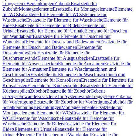
Tragsysteme
Beplankungen
Zubehör
Ersatzteile für
Zubehör
Montageelemente
Ersatzteile für Montageelemente
Elemente
für WCs
Ersatzteile für Elemente für WCs
Elemente für
Waschtische
Ersatzteile für Elemente für Waschtische
Elemente für
Bidets
Ersatzteile für Elemente für Bidets
Elemente für
Urinale
Ersatzteile für Elemente für Urinale
Elemente für Duschen
mit Wandablauf
Ersatzteile für Elemente für Duschen mit
Wandablauf
Elemente für Dusch- und Badewannen
Ersatzteile für
Elemente für Dusch- und Badewannen
Elemente für
Duschtrennwände
Ersatzteile für Elemente für
Duschtrennwände
Elemente für Ausgussbecken
Ersatzteile für
Elemente für Ausgussbecken
Elemente für Armaturen
Ersatzteile für
Elemente für Armaturen
Elemente für Waschmaschinen und
Geschirrspüler
Ersatzteile für Elemente für Waschmaschinen und
Geschirrspüler
Elemente für Konsollasten
Ersatzteile für Elemente für
Konsollasten
Elemente für Küchenspülen
Ersatzteile für Elemente für
Küchenspülen
Zubehör
Ersatzteile für Zubehör
Geberit
GIS
Systemwände
Ersatzteile für Systemwände
Tragsysteme
Zubehör
für Vorfertigung
Ersatzteile für Zubehör für Vorfertigung
Zubehör für
Schalldämmung
Beplankungen
Montageelemente
Ersatzteile für
Montageelemente
Elemente für WCs
Ersatzteile für Elemente für
WCs
Elemente für Waschtische
Ersatzteile für Elemente für
Waschtische
Elemente für Bidets
Ersatzteile für Elemente für
Bidets
Elemente für Urinale
Ersatzteile für Elemente für
Urinale
Elemente für Duschen mit Wandablauf
Ersatzteile für