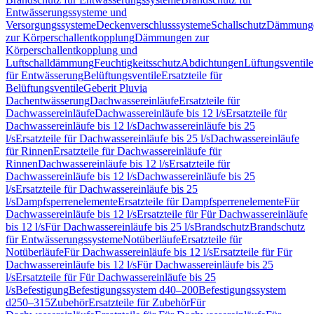
Entwässerungssysteme und
Versorgungssysteme
Deckenverschlusssysteme
Schallschutz
Dämmung
zur Körperschallentkopplung
Dämmungen zur
Körperschallentkopplung und
Luftschalldämmung
Feuchtigkeitsschutz
Abdichtungen
Lüftungsventile
für Entwässerung
Belüftungsventile
Ersatzteile für
Belüftungsventile
Geberit Pluvia
Dachentwässerung
Dachwassereinläufe
Ersatzteile für
Dachwassereinläufe
Dachwassereinläufe bis 12 l/s
Ersatzteile für
Dachwassereinläufe bis 12 l/s
Dachwassereinläufe bis 25
l/s
Ersatzteile für Dachwassereinläufe bis 25 l/s
Dachwassereinläufe
für Rinnen
Ersatzteile für Dachwassereinläufe für
Rinnen
Dachwassereinläufe bis 12 l/s
Ersatzteile für
Dachwassereinläufe bis 12 l/s
Dachwassereinläufe bis 25
l/s
Ersatzteile für Dachwassereinläufe bis 25
l/s
Dampfsperrenelemente
Ersatzteile für Dampfsperrenelemente
Für
Dachwassereinläufe bis 12 l/s
Ersatzteile für Für Dachwassereinläufe
bis 12 l/s
Für Dachwassereinläufe bis 25 l/s
Brandschutz
Brandschutz
für Entwässerungssysteme
Notüberläufe
Ersatzteile für
Notüberläufe
Für Dachwassereinläufe bis 12 l/s
Ersatzteile für Für
Dachwassereinläufe bis 12 l/s
Für Dachwassereinläufe bis 25
l/s
Ersatzteile für Für Dachwassereinläufe bis 25
l/s
Befestigung
Befestigungssystem d40–200
Befestigungssystem
d250–315
Zubehör
Ersatzteile für Zubehör
Für