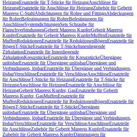
Heizung
Ersatzteile für T-Stücke für Heizung
Anschlüsse für
Heizung
Ersatzteile für Anschlüsse für Heizung
Zubehör für Geberit
Mapress C-Stahl
Abdichtungen für Rohre und Fittings
Abdeckungen
für Rohre
Befestigungen für Rohre
Befestigungen für
Anschlüsse
Systemdichtungen
Sets Schraube für
Flanschverbindungen
Geberit Mapress Kupfer
Geberit Mapress
Kupfer
Ersatzteile für Geberit Mapress Kupfer
Muffen
Ersatzteile für
Muffen
Reduktionen
Ersatzteile für Reduktionen
Bögen
Ersatzteile für
Bögen
T-Stücke
Ersatzteile für T-Stücke
Innenliegende
Zirkulation
Ersatzteile für Innenliegende
Zirkulation
Kreuzstücke
Ersatzteile für Kreuzstücke
Übergänge
unlösbar
Ersatzteile für Übergänge unlösbar
Übergänge und
Verbindungen, lösbar
Ersatzteile für Übergänge und Verbindungen,
lösbar
Verschlüsse
Ersatzteile für Verschlüsse
Anschlüsse
Ersatzteile
für Anschlüsse
T-Stücke für Heizung
Ersatzteile für T-Stücke für
Heizung
Anschlüsse für Heizung
Ersatzteile für Anschlüsse für
Heizung
Geberit Mapress Kupfer, Gas
Ersatzteile für Geberit
Mapress Kupfer, Gas
Muffen
Ersatzteile für
Muffen
Reduktionen
Ersatzteile für Reduktionen
Bögen
Ersatzteile für
Bögen
T-Stücke
Ersatzteile für T-Stücke
Übergänge
unlösbar
Ersatzteile für Übergänge unlösbar
Übergänge und
Verbindungen, lösbar
Ersatzteile für Übergänge und Verbindungen,
lösbar
Verschlüsse
Ersatzteile für Verschlüsse
Anschlüsse
Ersatzteile
für Anschlüsse
Zubehör für Geberit Mapress Kupfer
Ersatzteile für
Zubehör für Geberit Mapress Kupfer
Dämmungen für