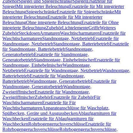
Zubehör
Spiegel und Spiegelschränke
Spiegel
Ersatzteile für
Spiegel
Mit integrierter Beleuchtung
Ersatzteile für Mit integrierter
Beleuchtung
Spiegelschränke
Ersatzteile für Spiegelschränke
Mit
integrierter Beleuchtung
Ersatzteile für Mit integrierter
Beleuchtung
Ohne integrierte Beleuchtung
Ersatzteile für Ohne
integrierte Beleuchtung
Zubehör
Lichtelemente
Griffe
Weiteres
Zubehör
Steckdosen
Armaturen
Waschtischarmaturen
Ersatzteile für
Waschtischarmaturen
Standmontage, Netzbetrieb
Ersatzteile für
Standmontage, Netzbetrieb
Standmontage, Batteriebetrieb
Ersatzteile
für Standmontage, Batteriebetrieb
Standmontage,
Generatorbetrieb
Ersatzteile für Standmontage,
Generatorbetrieb
Standmontage, Einhebelmischer
Ersatzteile für
Standmontage, Einhebelmischer
Wandmontage,
Netzbetrieb
Ersatzteile für Wandmontage, Netzbetrieb
Wandmontage,
Batteriebetrieb
Ersatzteile für Wandmontage,
Batteriebetrieb
Wandmontage, Generatorbetrieb
Ersatzteile für
Wandmontage, Generatorbetrieb
Wandmontage,
Zweigriffmischer
Ersatzteile für Wandmontage,
Zweigriffmischer
Zubehör
Ersatzteile für Zubehör
Für
Waschtischarmaturen
Ersatzteile für Für
Waschtischarmaturen
Apparateanschlüsse für Waschplatz,
Spülbecken, Geräte und Ausgussbecken
Ablaufgarnituren für
Waschbecken
Ersatzteile für Ablaufgarnituren für
Waschbecken
Rohrbogengeruchsverschlüsse
Ersatzteile für
Rohrbogengeruchsverschlüsse
Rohrbogengeruchsverschlüsse,