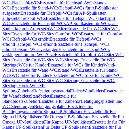
WCs
Flachspül-WCs
Ersatzteile für Flachspül-WCs
Stand-
WCs
Ersatzteile für Stand-WCs
Tiefspül-WCs für AP-Spülkasten
aufgesetzt
Ersatzteile für Tiefspül-WCs für AP-Spülkasten
aufgesetzt
Tiefspül-WCs
Ersatzteile für Tiefspül-WCs
Flachspül-
WCs
Ersatzteile für Flachspül-WCs
AP-Spülkästen für WCs, aus
Sanitärkeramik
Aufgesetzt
WC-Sitze
Ersatzteile für WC-Sitze
WC-
Sitze
Ersatzteile für WC-Sitze
Comfort WCs
Ersatzteile für Comfort
WCs
Tiefspül-WCs erhöht
Ersatzteile für Tiefspül-WCs
erhöht
Flachspül-WCs erhöht
Ersatzteile für Flachspül-WCs
erhöht
Tiefspül-WCs verlängert
Ersatzteile für Tiefspül-WCs
verlängert
Comfort WC-Sitze
Ersatzteile für Comfort WC-Sitze
WC-
Sitze
Ersatzteile für WC-Sitze
WC-Sitzringe
Ersatzteile für WC-
Sitzringe
WCs für Kinder
Ersatzteile für WCs für Kinder
Wand-
WCs
Ersatzteile für Wand-WCs
Stand-WCs
Ersatzteile für Stand-
WCs
WC-Sitze für Kinder
Ersatzteile für WC-Sitze für Kinder
WC-
Sitze
Ersatzteile für WC-Sitze
WC-Sitzringe
Ersatzteile für WC-
Sitzringe
Hock-WCs
Mit
Spülung
Zubehör
Befestigungsmaterial
Bidets
Wandbidets
Ersatzteile
für Wandbidets
Standbidets
Ersatzteile für
Standbidets
Zubehör
Ersatzteile für Zubehör
Betätigungsplatten und
WC-Steuerungen
Betätigungsplatten
Ersatzteile für
Betätigungsplatten
Für Sigma UP-Spülkästen
Ersatzteile für Für
Sigma UP-Spülkästen
Für Omega UP-Spülkästen
Ersatzteile für Für
Omega UP-Spülkästen
Für Kappa UP-Spülkästen
Ersatzteile für Für
Kappa UP-Spülkästen
Für Delta UP-Spülkästen
Ersatzteile für Für