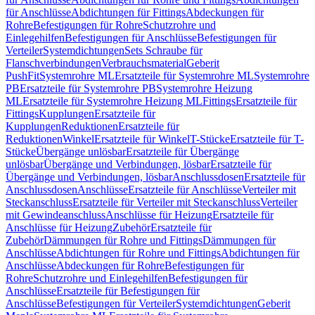
für Anschlüsse
Abdichtungen für Fittings
Abdeckungen für
Rohre
Befestigungen für Rohre
Schutzrohre und
Einlegehilfen
Befestigungen für Anschlüsse
Befestigungen für
Verteiler
Systemdichtungen
Sets Schraube für
Flanschverbindungen
Verbrauchsmaterial
Geberit
PushFit
Systemrohre ML
Ersatzteile für Systemrohre ML
Systemrohre
PB
Ersatzteile für Systemrohre PB
Systemrohre Heizung
ML
Ersatzteile für Systemrohre Heizung ML
Fittings
Ersatzteile für
Fittings
Kupplungen
Ersatzteile für
Kupplungen
Reduktionen
Ersatzteile für
Reduktionen
Winkel
Ersatzteile für Winkel
T-Stücke
Ersatzteile für T-
Stücke
Übergänge unlösbar
Ersatzteile für Übergänge
unlösbar
Übergänge und Verbindungen, lösbar
Ersatzteile für
Übergänge und Verbindungen, lösbar
Anschlussdosen
Ersatzteile für
Anschlussdosen
Anschlüsse
Ersatzteile für Anschlüsse
Verteiler mit
Steckanschluss
Ersatzteile für Verteiler mit Steckanschluss
Verteiler
mit Gewindeanschluss
Anschlüsse für Heizung
Ersatzteile für
Anschlüsse für Heizung
Zubehör
Ersatzteile für
Zubehör
Dämmungen für Rohre und Fittings
Dämmungen für
Anschlüsse
Abdichtungen für Rohre und Fittings
Abdichtungen für
Anschlüsse
Abdeckungen für Rohre
Befestigungen für
Rohre
Schutzrohre und Einlegehilfen
Befestigungen für
Anschlüsse
Ersatzteile für Befestigungen für
Anschlüsse
Befestigungen für Verteiler
Systemdichtungen
Geberit