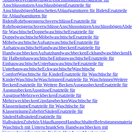
Anschlussstutzen
Anschlussbögen
Ersatzteile für
Anschlussbögen
Manschetten
Ablaufgarnituren für Bidets
Ersatzteile
für Ablaufgarnituren für
Bidets
Rohrbogengeruchsverschlüsse
Ersatzteile für
Rohrbogengeruchsverschlüsse
Anschlussstutzen
Anschlussbögen
Abde
für Waschtische
Doppelwaschtische
Ersatzteile für
Doppelwaschtische
Möbelwaschtische
Ersatzteile für
Möbelwaschtische
Aufsatzwaschtische
Ersatzteile für
Aufsatzwaschtische
Handwaschbecken
Ersatzteile für
Handwaschbecken
Aufsatzhandwaschbecken
Eckhandwaschbecken
H
für Halbeinbauwaschtische
Einbauwaschtische
Ersatzteile für
Einbauwaschtische
Unterbauwaschtische
Ersatzteile für
Unterbauwaschtische
Eckwaschtische
Waschtische
Comfort
Waschtische für Kinder
Ersatzteile für Waschtische für
Kinder
Waschtische
Waschrinnen
Ersatzteile für Waschrinnen
Weitere
Becken
Ersatzteile für Weitere Becken
Ausgussbecken
Ersatzteile für
Ausgussbecken
Ausgüsse
Ersatzteile für
Ausgüsse
Mehrzweckbecken
Ersatzteile für
Mehrzweckbecken
Gipsfangbecken
Waschtische für
Klassenräume
Ersatzteile für Waschtische für
Klassenräume
Zubehör
Säulen
Ersatzteile für
Säulen
Halbsäulen
Ersatzteile für
Halbsäulen
Zubehör
Ablaufkappen
Handtuchhalter
Befestigungsmateria
Waschtisch mit Unterschrank
Sets Handwaschbecken mit