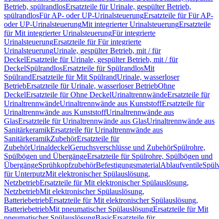
Betrieb, spülrandlos
Ersatzteile für Urinale, gespülter Betrieb,
spülrandlos
Für AP- oder UP-Urinalsteuerung
Ersatzteile für Für AP-
oder UP-Urinalsteuerung
Mit integrierter Urinalsteuerung
Ersatzteile
für Mit integrierter Urinalsteuerung
Für integrierte
Urinalsteuerung
Ersatzteile für Für integrierte
Urinalsteuerung
Urinale, gespülter Betrieb, mit / für
Deckel
Ersatzteile für Urinale, gespülter Betrieb, mit / für
Deckel
Spülrandlos
Ersatzteile für Spülrandlos
Mit
Spülrand
Ersatzteile für Mit Spülrand
Urinale, wasserloser
Betrieb
Ersatzteile für Urinale, wasserloser Betrieb
Ohne
Deckel
Ersatzteile für Ohne Deckel
Urinaltrennwände
Ersatzteile für
Urinaltrennwände
Urinaltrennwände aus Kunststoff
Ersatzteile für
Urinaltrennwände aus Kunststoff
Urinaltrennwände aus
Glas
Ersatzteile für Urinaltrennwände aus Glas
Urinaltrennwände aus
Sanitärkeramik
Ersatzteile für Urinaltrennwände aus
Sanitärkeramik
Zubehör
Ersatzteile für
Zubehör
Urinaldeckel
Geruchsverschlüsse und Zubehör
Spülrohre,
Spülbögen und Übergänge
Ersatzteile für Spülrohre, Spülbögen und
Übergänge
Sprühkopfzubehör
Befestigungsmaterial
Ablaufventile
Spülv
für Unterputz
Mit elektronischer Spülauslösung,
Netzbetrieb
Ersatzteile für Mit elektronischer Spülauslösung,
Netzbetrieb
Mit elektronischer Spülauslösung,
Batteriebetrieb
Ersatzteile für Mit elektronischer Spülauslösung,
Batteriebetrieb
Mit pneumatischer Spülauslösung
Ersatzteile für Mit
pneumatischer Spülauslösung
Basic
Ersatzteile für