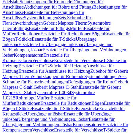
Edelstahl
Schutzkappen für Rohrende
Dämmungen für
Anschlüsse
Abdichtungen für Rohre und Fittings
Befestigungen für
Anschlüsse
Ersatzteile für Befestigungen für
Anschlüsse
Systemdichtungen
Sets Schraube für
Flanschverbindungen
Geberit Mapress Therm
Systemrohre
Therm
Fittings
Ersatzteile für Fittings
Muffen
Ersatzteile für
Muffen
Reduktionen
Ersatzteile für Reduktionen
Bögen
Ersatzteile für
Bögen
T-Stücke
Ersatzteile für T-Stücke
Übergänge
unlösbar
Ersatzteile für Übergänge unlösbar
Übergänge und
Verbindungen, lösbar
Ersatzteile für Übergänge und Verbindungen,
lösbar
Kompensatoren
Ersatzteile für
Kompensatoren
Verschlüsse
Ersatzteile für Verschlüsse
T-Stücke für
Heizung
Ersatzteile für T-Stücke für Heizung
Anschlüsse für
Heizung
Ersatzteile für Anschlüsse für Heizung
Zubehör für Geberit
Mapress Therm
Schutzkappen für Rohrende
Systemdichtungen
Sets
Schraube für Flanschverbindungen
Befestigungen für Rohre
Geberit
Mapress C-Stahl
Geberit Mapress C-Stahl
Ersatzteile für Geberit
Mapress C-Stahl
Systemrohre 1.0034
Systemrohre
1.0215
Rohrnippel
Muffen
Ersatzteile für
Muffen
Reduktionen
Ersatzteile für Reduktionen
Bögen
Ersatzteile für
Bögen
T-Stücke
Ersatzteile für T-Stücke
Kreuzstücke
Ersatzteile für
Kreuzstücke
Übergänge unlösbar
Ersatzteile für Übergänge
unlösbar
Übergänge und Verbindungen, lösbar
Ersatzteile für
Übergänge und Verbindungen, lösbar
Kompensatoren
Ersatzteile für
Kompensatoren
Verschlüsse
Ersatzteile für Verschlüsse
T-Stücke für