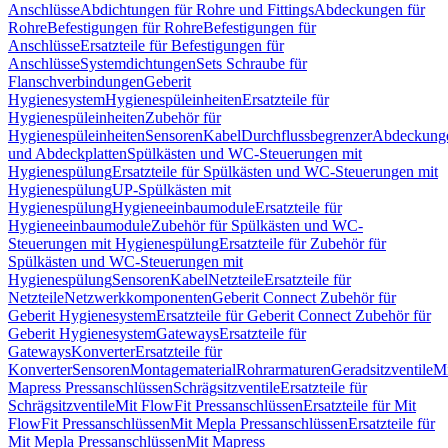
Anschlüsse
Abdichtungen für Rohre und Fittings
Abdeckungen für
Rohre
Befestigungen für Rohre
Befestigungen für
Anschlüsse
Ersatzteile für Befestigungen für
Anschlüsse
Systemdichtungen
Sets Schraube für
Flanschverbindungen
Geberit
Hygienesystem
Hygienespüleinheiten
Ersatzteile für
Hygienespüleinheiten
Zubehör für
Hygienespüleinheiten
Sensoren
Kabel
Durchflussbegrenzer
Abdeckung
und Abdeckplatten
Spülkästen und WC-Steuerungen mit
Hygienespülung
Ersatzteile für Spülkästen und WC-Steuerungen mit
Hygienespülung
UP-Spülkästen mit
Hygienespülung
Hygieneeinbaumodule
Ersatzteile für
Hygieneeinbaumodule
Zubehör für Spülkästen und WC-
Steuerungen mit Hygienespülung
Ersatzteile für Zubehör für
Spülkästen und WC-Steuerungen mit
Hygienespülung
Sensoren
Kabel
Netzteile
Ersatzteile für
Netzteile
Netzwerkkomponenten
Geberit Connect Zubehör für
Geberit Hygienesystem
Ersatzteile für Geberit Connect Zubehör für
Geberit Hygienesystem
Gateways
Ersatzteile für
Gateways
Konverter
Ersatzteile für
Konverter
Sensoren
Montagematerial
Rohrarmaturen
Geradsitzventile
Mi
Mapress Pressanschlüssen
Schrägsitzventile
Ersatzteile für
Schrägsitzventile
Mit FlowFit Pressanschlüssen
Ersatzteile für Mit
FlowFit Pressanschlüssen
Mit Mepla Pressanschlüssen
Ersatzteile für
Mit Mepla Pressanschlüssen
Mit Mapress