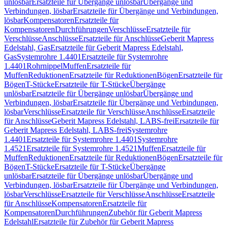
unlösbar
Ersatzteile für Übergänge unlösbar
Übergänge und
Verbindungen, lösbar
Ersatzteile für Übergänge und Verbindungen,
lösbar
Kompensatoren
Ersatzteile für
Kompensatoren
Durchführungen
Verschlüsse
Ersatzteile für
Verschlüsse
Anschlüsse
Ersatzteile für Anschlüsse
Geberit Mapress
Edelstahl, Gas
Ersatzteile für Geberit Mapress Edelstahl,
Gas
Systemrohre 1.4401
Ersatzteile für Systemrohre
1.4401
Rohrnippel
Muffen
Ersatzteile für
Muffen
Reduktionen
Ersatzteile für Reduktionen
Bögen
Ersatzteile für
Bögen
T-Stücke
Ersatzteile für T-Stücke
Übergänge
unlösbar
Ersatzteile für Übergänge unlösbar
Übergänge und
Verbindungen, lösbar
Ersatzteile für Übergänge und Verbindungen,
lösbar
Verschlüsse
Ersatzteile für Verschlüsse
Anschlüsse
Ersatzteile
für Anschlüsse
Geberit Mapress Edelstahl, LABS-frei
Ersatzteile für
Geberit Mapress Edelstahl, LABS-frei
Systemrohre
1.4401
Ersatzteile für Systemrohre 1.4401
Systemrohre
1.4521
Ersatzteile für Systemrohre 1.4521
Muffen
Ersatzteile für
Muffen
Reduktionen
Ersatzteile für Reduktionen
Bögen
Ersatzteile für
Bögen
T-Stücke
Ersatzteile für T-Stücke
Übergänge
unlösbar
Ersatzteile für Übergänge unlösbar
Übergänge und
Verbindungen, lösbar
Ersatzteile für Übergänge und Verbindungen,
lösbar
Verschlüsse
Ersatzteile für Verschlüsse
Anschlüsse
Ersatzteile
für Anschlüsse
Kompensatoren
Ersatzteile für
Kompensatoren
Durchführungen
Zubehör für Geberit Mapress
Edelstahl
Ersatzteile für Zubehör für Geberit Mapress