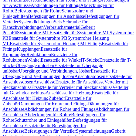
für Anschlüsse
Abdichtungen für Fittings
Abdeckungen für
Rohre
Befestigungen für Rohre
Schutzrohre und
Einlegehilfen
Befestigungen für Anschlüsse
Befestigungen für
Verteiler
Systemdichtungen
Sets Schraube für
Flanschverbindungen
Verbrauchsmaterial
Geberit
PushFit
Systemrohre ML
Ersatzteile für Systemrohre ML
Systemrohre
PB
Ersatzteile für Systemrohre PB
Systemrohre Heizung
ML
Ersatzteile für Systemrohre Heizung ML
Fittings
Ersatzteile für
Fittings
Kupplungen
Ersatzteile für
Kupplungen
Reduktionen
Ersatzteile für
Reduktionen
Winkel
Ersatzteile für Winkel
T-Stücke
Ersatzteile für T-
Stücke
Übergänge unlösbar
Ersatzteile für Übergänge
unlösbar
Übergänge und Verbindungen, lösbar
Ersatzteile für
Übergänge und Verbindungen, lösbar
Anschlussdosen
Ersatzteile für
Anschlussdosen
Anschlüsse
Ersatzteile für Anschlüsse
Verteiler mit
Steckanschluss
Ersatzteile für Verteiler mit Steckanschluss
Verteiler
mit Gewindeanschluss
Anschlüsse für Heizung
Ersatzteile für
Anschlüsse für Heizung
Zubehör
Ersatzteile für
Zubehör
Dämmungen für Rohre und Fittings
Dämmungen für
Anschlüsse
Abdichtungen für Rohre und Fittings
Abdichtungen für
Anschlüsse
Abdeckungen für Rohre
Befestigungen für
Rohre
Schutzrohre und Einlegehilfen
Befestigungen für
Anschlüsse
Ersatzteile für Befestigungen für
Anschlüsse
Befestigungen für Verteiler
Systemdichtungen
Geberit