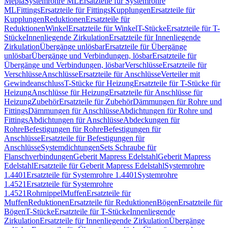
Mepla
Systemrohre ML
Ersatzteile für Systemrohre
ML
Fittings
Ersatzteile für Fittings
Kupplungen
Ersatzteile für
Kupplungen
Reduktionen
Ersatzteile für
Reduktionen
Winkel
Ersatzteile für Winkel
T-Stücke
Ersatzteile für T-
Stücke
Innenliegende Zirkulation
Ersatzteile für Innenliegende
Zirkulation
Übergänge unlösbar
Ersatzteile für Übergänge
unlösbar
Übergänge und Verbindungen, lösbar
Ersatzteile für
Übergänge und Verbindungen, lösbar
Verschlüsse
Ersatzteile für
Verschlüsse
Anschlüsse
Ersatzteile für Anschlüsse
Verteiler mit
Gewindeanschluss
T-Stücke für Heizung
Ersatzteile für T-Stücke für
Heizung
Anschlüsse für Heizung
Ersatzteile für Anschlüsse für
Heizung
Zubehör
Ersatzteile für Zubehör
Dämmungen für Rohre und
Fittings
Dämmungen für Anschlüsse
Abdichtungen für Rohre und
Fittings
Abdichtungen für Anschlüsse
Abdeckungen für
Rohre
Befestigungen für Rohre
Befestigungen für
Anschlüsse
Ersatzteile für Befestigungen für
Anschlüsse
Systemdichtungen
Sets Schraube für
Flanschverbindungen
Geberit Mapress Edelstahl
Geberit Mapress
Edelstahl
Ersatzteile für Geberit Mapress Edelstahl
Systemrohre
1.4401
Ersatzteile für Systemrohre 1.4401
Systemrohre
1.4521
Ersatzteile für Systemrohre
1.4521
Rohrnippel
Muffen
Ersatzteile für
Muffen
Reduktionen
Ersatzteile für Reduktionen
Bögen
Ersatzteile für
Bögen
T-Stücke
Ersatzteile für T-Stücke
Innenliegende
Zirkulation
Ersatzteile für Innenliegende Zirkulation
Übergänge