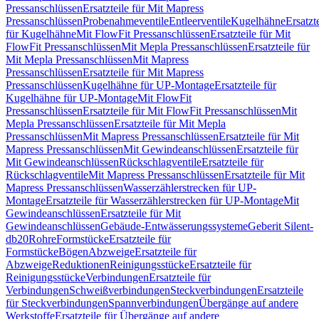
Pressanschlüssen
Ersatzteile für Mit Mapress
Pressanschlüssen
Probenahmeventile
Entleerventile
Kugelhähne
Ersatzt
für Kugelhähne
Mit FlowFit Pressanschlüssen
Ersatzteile für Mit
FlowFit Pressanschlüssen
Mit Mepla Pressanschlüssen
Ersatzteile für
Mit Mepla Pressanschlüssen
Mit Mapress
Pressanschlüssen
Ersatzteile für Mit Mapress
Pressanschlüssen
Kugelhähne für UP-Montage
Ersatzteile für
Kugelhähne für UP-Montage
Mit FlowFit
Pressanschlüssen
Ersatzteile für Mit FlowFit Pressanschlüssen
Mit
Mepla Pressanschlüssen
Ersatzteile für Mit Mepla
Pressanschlüssen
Mit Mapress Pressanschlüssen
Ersatzteile für Mit
Mapress Pressanschlüssen
Mit Gewindeanschlüssen
Ersatzteile für
Mit Gewindeanschlüssen
Rückschlagventile
Ersatzteile für
Rückschlagventile
Mit Mapress Pressanschlüssen
Ersatzteile für Mit
Mapress Pressanschlüssen
Wasserzählerstrecken für UP-
Montage
Ersatzteile für Wasserzählerstrecken für UP-Montage
Mit
Gewindeanschlüssen
Ersatzteile für Mit
Gewindeanschlüssen
Gebäude-Entwässerungssysteme
Geberit Silent-
db20
Rohre
Formstücke
Ersatzteile für
Formstücke
Bögen
Abzweige
Ersatzteile für
Abzweige
Reduktionen
Reinigungsstücke
Ersatzteile für
Reinigungsstücke
Verbindungen
Ersatzteile für
Verbindungen
Schweißverbindungen
Steckverbindungen
Ersatzteile
für Steckverbindungen
Spannverbindungen
Übergänge auf andere
Werkstoffe
Ersatzteile für Übergänge auf andere