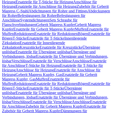
Heizung
Ersatzteile für T-Stücke für Heizung
Anschlüsse für
Heizung
Ersatzteile für Anschlüsse für Heizung
Zubehör für Geberit
Mapress C-Stahl
Abdichtungen für Rohre und Fittings
Abdeckungen
für Rohre
Befestigungen für Rohre
Befestigungen für
Anschlüsse
Systemdichtungen
Sets Schraube für
Flanschverbindungen
Geberit Mapress Kupfer
Geberit Mapress
Kupfer
Ersatzteile für Geberit Mapress Kupfer
Muffen
Ersatzteile für
Muffen
Reduktionen
Ersatzteile für Reduktionen
Bögen
Ersatzteile für
Bögen
T-Stücke
Ersatzteile für T-Stücke
Innenliegende
Zirkulation
Ersatzteile für Innenliegende
Zirkulation
Kreuzstücke
Ersatzteile für Kreuzstücke
Übergänge
unlösbar
Ersatzteile für Übergänge unlösbar
Übergänge und
Verbindungen, lösbar
Ersatzteile für Übergänge und Verbindungen,
lösbar
Verschlüsse
Ersatzteile für Verschlüsse
Anschlüsse
Ersatzteile
für Anschlüsse
T-Stücke für Heizung
Ersatzteile für T-Stücke für
Heizung
Anschlüsse für Heizung
Ersatzteile für Anschlüsse für
Heizung
Geberit Mapress Kupfer, Gas
Ersatzteile für Geberit
Mapress Kupfer, Gas
Muffen
Ersatzteile für
Muffen
Reduktionen
Ersatzteile für Reduktionen
Bögen
Ersatzteile für
Bögen
T-Stücke
Ersatzteile für T-Stücke
Übergänge
unlösbar
Ersatzteile für Übergänge unlösbar
Übergänge und
Verbindungen, lösbar
Ersatzteile für Übergänge und Verbindungen,
lösbar
Verschlüsse
Ersatzteile für Verschlüsse
Anschlüsse
Ersatzteile
für Anschlüsse
Zubehör für Geberit Mapress Kupfer
Ersatzteile für
Zubehör für Geberit Mapress Kupfer
Dämmungen für