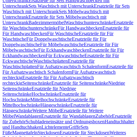
Unterschrank
Ersatzteile für Sets Handwaschbecken mit
Unterschrank
Sets Waschtisch mit Unterschrank
Ersatzteile für Sets
Waschtisch mit Unterschrank
Sets Möbelwaschtisch mit
Unterschrank
Ersatzteile für Sets Möbelwaschtisch mit
Unterschrank
Badezimmermöbel
Waschtischunterschränke
Ersatzteile
für Waschtischunterschränke
Für Handwaschbecken
Ersatzteile für
Für Handwaschbecken
Für Waschtische
Ersatzteile für Für
Waschtische
Für Doppelwaschtische
Ersatzteile für Für
Doppelwaschtische
Für Möbelwaschtische
Ersatzteile für Für
Möbelwaschtische
Für Eckhandwaschbecken
Ersatzteile für Für
Eckhandwaschbecken
Für Eckwaschtische
Ersatzteile für Für
Eckwaschtische
Waschtischplatten
Ersatzteile für
Waschtischplatten
Für Aufsatzwaschtisch Schalenform
Ersatzteile für
Für Aufsatzwaschtisch Schalenform
Für Aufsatzwaschtisch
rechteckig
Ersatzteile für Für Aufsatzwaschtisch
rechteckig
Seitenschränke
Ersatzteile für Seitenschränke
Niedrige
Seitenschränke
Ersatzteile für Niedrige
Seitenschränke
Hochschränke
Ersatzteile für
Hochschränke
Mittelhochschränke
Ersatzteile für
Mittelhochschränke
Hängeschränke
Ersatzteile für
Hängeschränke
Weitere Möbel
Ersatzteile für Weitere
Möbel
Wandablagen
Ersatzteile für Wandablagen
Zubehör
Ersatzteile
für Zubehör
Schubladeneinsätze und Ordnungsboxen
Handtuchhalter
und Handtuchhaken
Lichtelemente
Griffe
Sets
Füße
Magnettafeln
Steckdosen
Ersatzteile für Steckdosen
Weiteres