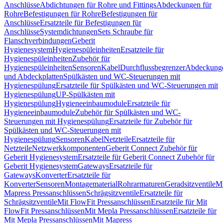
Anschlüsse
Abdichtungen für Rohre und Fittings
Abdeckungen für
Rohre
Befestigungen für Rohre
Befestigungen für
Anschlüsse
Ersatzteile für Befestigungen für
Anschlüsse
Systemdichtungen
Sets Schraube für
Flanschverbindungen
Geberit
Hygienesystem
Hygienespüleinheiten
Ersatzteile für
Hygienespüleinheiten
Zubehör für
Hygienespüleinheiten
Sensoren
Kabel
Durchflussbegrenzer
Abdeckung
und Abdeckplatten
Spülkästen und WC-Steuerungen mit
Hygienespülung
Ersatzteile für Spülkästen und WC-Steuerungen mit
Hygienespülung
UP-Spülkästen mit
Hygienespülung
Hygieneeinbaumodule
Ersatzteile für
Hygieneeinbaumodule
Zubehör für Spülkästen und WC-
Steuerungen mit Hygienespülung
Ersatzteile für Zubehör für
Spülkästen und WC-Steuerungen mit
Hygienespülung
Sensoren
Kabel
Netzteile
Ersatzteile für
Netzteile
Netzwerkkomponenten
Geberit Connect Zubehör für
Geberit Hygienesystem
Ersatzteile für Geberit Connect Zubehör für
Geberit Hygienesystem
Gateways
Ersatzteile für
Gateways
Konverter
Ersatzteile für
Konverter
Sensoren
Montagematerial
Rohrarmaturen
Geradsitzventile
Mi
Mapress Pressanschlüssen
Schrägsitzventile
Ersatzteile für
Schrägsitzventile
Mit FlowFit Pressanschlüssen
Ersatzteile für Mit
FlowFit Pressanschlüssen
Mit Mepla Pressanschlüssen
Ersatzteile für
Mit Mepla Pressanschlüssen
Mit Mapress