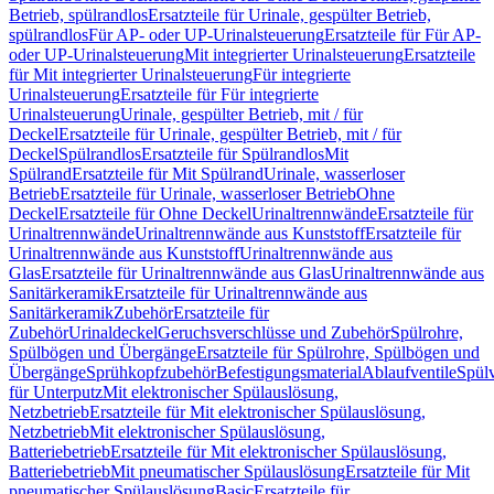
Betrieb, spülrandlos
Ersatzteile für Urinale, gespülter Betrieb,
spülrandlos
Für AP- oder UP-Urinalsteuerung
Ersatzteile für Für AP-
oder UP-Urinalsteuerung
Mit integrierter Urinalsteuerung
Ersatzteile
für Mit integrierter Urinalsteuerung
Für integrierte
Urinalsteuerung
Ersatzteile für Für integrierte
Urinalsteuerung
Urinale, gespülter Betrieb, mit / für
Deckel
Ersatzteile für Urinale, gespülter Betrieb, mit / für
Deckel
Spülrandlos
Ersatzteile für Spülrandlos
Mit
Spülrand
Ersatzteile für Mit Spülrand
Urinale, wasserloser
Betrieb
Ersatzteile für Urinale, wasserloser Betrieb
Ohne
Deckel
Ersatzteile für Ohne Deckel
Urinaltrennwände
Ersatzteile für
Urinaltrennwände
Urinaltrennwände aus Kunststoff
Ersatzteile für
Urinaltrennwände aus Kunststoff
Urinaltrennwände aus
Glas
Ersatzteile für Urinaltrennwände aus Glas
Urinaltrennwände aus
Sanitärkeramik
Ersatzteile für Urinaltrennwände aus
Sanitärkeramik
Zubehör
Ersatzteile für
Zubehör
Urinaldeckel
Geruchsverschlüsse und Zubehör
Spülrohre,
Spülbögen und Übergänge
Ersatzteile für Spülrohre, Spülbögen und
Übergänge
Sprühkopfzubehör
Befestigungsmaterial
Ablaufventile
Spülv
für Unterputz
Mit elektronischer Spülauslösung,
Netzbetrieb
Ersatzteile für Mit elektronischer Spülauslösung,
Netzbetrieb
Mit elektronischer Spülauslösung,
Batteriebetrieb
Ersatzteile für Mit elektronischer Spülauslösung,
Batteriebetrieb
Mit pneumatischer Spülauslösung
Ersatzteile für Mit
pneumatischer Spülauslösung
Basic
Ersatzteile für