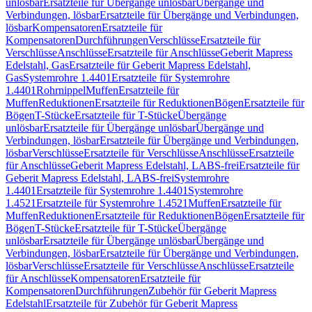
unlösbar
Ersatzteile für Übergänge unlösbar
Übergänge und
Verbindungen, lösbar
Ersatzteile für Übergänge und Verbindungen,
lösbar
Kompensatoren
Ersatzteile für
Kompensatoren
Durchführungen
Verschlüsse
Ersatzteile für
Verschlüsse
Anschlüsse
Ersatzteile für Anschlüsse
Geberit Mapress
Edelstahl, Gas
Ersatzteile für Geberit Mapress Edelstahl,
Gas
Systemrohre 1.4401
Ersatzteile für Systemrohre
1.4401
Rohrnippel
Muffen
Ersatzteile für
Muffen
Reduktionen
Ersatzteile für Reduktionen
Bögen
Ersatzteile für
Bögen
T-Stücke
Ersatzteile für T-Stücke
Übergänge
unlösbar
Ersatzteile für Übergänge unlösbar
Übergänge und
Verbindungen, lösbar
Ersatzteile für Übergänge und Verbindungen,
lösbar
Verschlüsse
Ersatzteile für Verschlüsse
Anschlüsse
Ersatzteile
für Anschlüsse
Geberit Mapress Edelstahl, LABS-frei
Ersatzteile für
Geberit Mapress Edelstahl, LABS-frei
Systemrohre
1.4401
Ersatzteile für Systemrohre 1.4401
Systemrohre
1.4521
Ersatzteile für Systemrohre 1.4521
Muffen
Ersatzteile für
Muffen
Reduktionen
Ersatzteile für Reduktionen
Bögen
Ersatzteile für
Bögen
T-Stücke
Ersatzteile für T-Stücke
Übergänge
unlösbar
Ersatzteile für Übergänge unlösbar
Übergänge und
Verbindungen, lösbar
Ersatzteile für Übergänge und Verbindungen,
lösbar
Verschlüsse
Ersatzteile für Verschlüsse
Anschlüsse
Ersatzteile
für Anschlüsse
Kompensatoren
Ersatzteile für
Kompensatoren
Durchführungen
Zubehör für Geberit Mapress
Edelstahl
Ersatzteile für Zubehör für Geberit Mapress