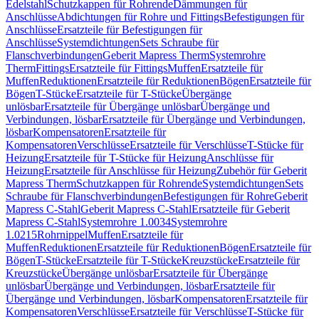
Edelstahl
Schutzkappen für Rohrende
Dämmungen für
Anschlüsse
Abdichtungen für Rohre und Fittings
Befestigungen für
Anschlüsse
Ersatzteile für Befestigungen für
Anschlüsse
Systemdichtungen
Sets Schraube für
Flanschverbindungen
Geberit Mapress Therm
Systemrohre
Therm
Fittings
Ersatzteile für Fittings
Muffen
Ersatzteile für
Muffen
Reduktionen
Ersatzteile für Reduktionen
Bögen
Ersatzteile für
Bögen
T-Stücke
Ersatzteile für T-Stücke
Übergänge
unlösbar
Ersatzteile für Übergänge unlösbar
Übergänge und
Verbindungen, lösbar
Ersatzteile für Übergänge und Verbindungen,
lösbar
Kompensatoren
Ersatzteile für
Kompensatoren
Verschlüsse
Ersatzteile für Verschlüsse
T-Stücke für
Heizung
Ersatzteile für T-Stücke für Heizung
Anschlüsse für
Heizung
Ersatzteile für Anschlüsse für Heizung
Zubehör für Geberit
Mapress Therm
Schutzkappen für Rohrende
Systemdichtungen
Sets
Schraube für Flanschverbindungen
Befestigungen für Rohre
Geberit
Mapress C-Stahl
Geberit Mapress C-Stahl
Ersatzteile für Geberit
Mapress C-Stahl
Systemrohre 1.0034
Systemrohre
1.0215
Rohrnippel
Muffen
Ersatzteile für
Muffen
Reduktionen
Ersatzteile für Reduktionen
Bögen
Ersatzteile für
Bögen
T-Stücke
Ersatzteile für T-Stücke
Kreuzstücke
Ersatzteile für
Kreuzstücke
Übergänge unlösbar
Ersatzteile für Übergänge
unlösbar
Übergänge und Verbindungen, lösbar
Ersatzteile für
Übergänge und Verbindungen, lösbar
Kompensatoren
Ersatzteile für
Kompensatoren
Verschlüsse
Ersatzteile für Verschlüsse
T-Stücke für