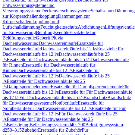
Entwässerungssysteme und
Versorgungssysteme
Deckenverschlusssysteme
Schallschutz
Dämmung
zur Körperschallentkopplung
Dämmungen zur
Körperschallentkopplung und
Luftschalldämmung
Feuchtigkeitsschutz
Abdichtungen
Lüftungsventile
für Entwässerung
Belüftungsventile
Ersatzteile für
Belüftungsventile
Geberit Pluvia
Dachentwässerung
Dachwassereinläufe
Ersatzteile für
Dachwassereinläufe
Dachwassereinläufe bis 12 l/s
Ersatzteile für
Dachwassereinläufe bis 12 l/s
Dachwassereinläufe bis 25
l/s
Ersatzteile für Dachwassereinläufe bis 25 l/s
Dachwassereinläufe
für Rinnen
Ersatzteile für Dachwassereinläufe für
Rinnen
Dachwassereinläufe bis 12 l/s
Ersatzteile für
Dachwassereinläufe bis 12 l/s
Dachwassereinläufe bis 25
l/s
Ersatzteile für Dachwassereinläufe bis 25
l/s
Dampfsperrenelemente
Ersatzteile für Dampfsperrenelemente
Für
Dachwassereinläufe bis 12 l/s
Ersatzteile für Für Dachwassereinläufe
bis 12 l/s
Für Dachwassereinläufe bis 25 l/s
Brandschutz
Brandschutz
für Entwässerungssysteme
Notüberläufe
Ersatzteile für
Notüberläufe
Für Dachwassereinläufe bis 12 l/s
Ersatzteile für Für
Dachwassereinläufe bis 12 l/s
Für Dachwassereinläufe bis 25
l/s
Ersatzteile für Für Dachwassereinläufe bis 25
l/s
Befestigung
Befestigungssystem d40–200
Befestigungssystem
d250–315
Zubehör
Ersatzteile für Zubehör
Für