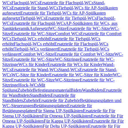
WCs
Flachspül-WCs
Ersatzteile für Flachspül-WCs
Stand-
WCs
Ersatzteile für Stand-WCs
Tiefspül-WCs für AP-Spülkasten
aufgesetzt
Ersatzteile für Tiefspül-WCs für AP-Spülkasten
aufgesetzt
Tiefspül-WCs
Ersatzteile für Tiefspül-WCs
Flachspül-
WCs
Ersatzteile für Flachspül-WCs
AP-Spülkästen für WCs, aus
Sanitärkeramik
Aufgesetzt
WC-Sitze
Ersatzteile für WC-Sitze
WC-
Sitze
Ersatzteile für WC-Sitze
Comfort WCs
Ersatzteile für Comfort
WCs
Tiefspül-WCs erhöht
Ersatzteile für Tiefspül-WCs
erhöht
Flachspül-WCs erhöht
Ersatzteile für Flachspül-WCs
erhöht
Tiefspül-WCs verlängert
Ersatzteile für Tiefspül-WCs
verlängert
Comfort WC-Sitze
Ersatzteile für Comfort WC-Sitze
WC-
Sitze
Ersatzteile für WC-Sitze
WC-Sitzringe
Ersatzteile für WC-
Sitzringe
WCs für Kinder
Ersatzteile für WCs für Kinder
Wand-
WCs
Ersatzteile für Wand-WCs
Stand-WCs
Ersatzteile für Stand-
WCs
WC-Sitze für Kinder
Ersatzteile für WC-Sitze für Kinder
WC-
Sitze
Ersatzteile für WC-Sitze
WC-Sitzringe
Ersatzteile für WC-
Sitzringe
Hock-WCs
Mit
Spülung
Zubehör
Befestigungsmaterial
Bidets
Wandbidets
Ersatzteile
für Wandbidets
Standbidets
Ersatzteile für
Standbidets
Zubehör
Ersatzteile für Zubehör
Betätigungsplatten und
WC-Steuerungen
Betätigungsplatten
Ersatzteile für
Betätigungsplatten
Für Sigma UP-Spülkästen
Ersatzteile für Für
Sigma UP-Spülkästen
Für Omega UP-Spülkästen
Ersatzteile für Für
Omega UP-Spülkästen
Für Kappa UP-Spülkästen
Ersatzteile für Für
Kappa UP-Spülkästen
Für Delta UP-Spülkästen
Ersatzteile für Für