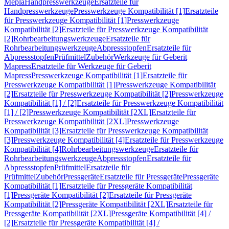
Mepla
Handpresswerkzeuge
Ersatzteile für
Handpresswerkzeuge
Presswerkzeuge Kompatibilität [1]
Ersatzteile
für Presswerkzeuge Kompatibilität [1]
Presswerkzeuge
Kompatibilität [2]
Ersatzteile für Presswerkzeuge Kompatibilität
[2]
Rohrbearbeitungswerkzeuge
Ersatzteile für
Rohrbearbeitungswerkzeuge
Abpressstopfen
Ersatzteile für
Abpressstopfen
Prüfmittel
Zubehör
Werkzeuge für Geberit
Mapress
Ersatzteile für Werkzeuge für Geberit
Mapress
Presswerkzeuge Kompatibilität [1]
Ersatzteile für
Presswerkzeuge Kompatibilität [1]
Presswerkzeuge Kompatibilität
[2]
Ersatzteile für Presswerkzeuge Kompatibilität [2]
Presswerkzeuge
Kompatibilität [1] / [2]
Ersatzteile für Presswerkzeuge Kompatibilität
[1] / [2]
Presswerkzeuge Kompatibilität [2XL]
Ersatzteile für
Presswerkzeuge Kompatibilität [2XL]
Presswerkzeuge
Kompatibilität [3]
Ersatzteile für Presswerkzeuge Kompatibilität
[3]
Presswerkzeuge Kompatibilität [4]
Ersatzteile für Presswerkzeuge
Kompatibilität [4]
Rohrbearbeitungswerkzeuge
Ersatzteile für
Rohrbearbeitungswerkzeuge
Abpressstopfen
Ersatzteile für
Abpressstopfen
Prüfmittel
Ersatzteile für
Prüfmittel
Zubehör
Pressgeräte
Ersatzteile für Pressgeräte
Pressgeräte
Kompatibilität [1]
Ersatzteile für Pressgeräte Kompatibilität
[1]
Pressgeräte Kompatibilität [2]
Ersatzteile für Pressgeräte
Kompatibilität [2]
Pressgeräte Kompatibilität [2XL]
Ersatzteile für
Pressgeräte Kompatibilität [2XL]
Pressgeräte Kompatibilität [4] /
[2]
Ersatzteile für Pressgeräte Kompatibilität [4] /