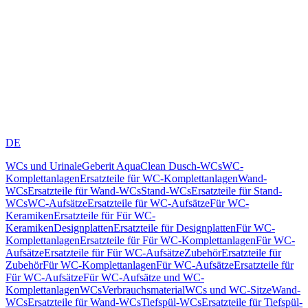
DE
WCs und Urinale
Geberit AquaClean Dusch-WCs
WC-
Komplettanlagen
Ersatzteile für WC-Komplettanlagen
Wand-
WCs
Ersatzteile für Wand-WCs
Stand-WCs
Ersatzteile für Stand-
WCs
WC-Aufsätze
Ersatzteile für WC-Aufsätze
Für WC-
Keramiken
Ersatzteile für Für WC-
Keramiken
Designplatten
Ersatzteile für Designplatten
Für WC-
Komplettanlagen
Ersatzteile für Für WC-Komplettanlagen
Für WC-
Aufsätze
Ersatzteile für Für WC-Aufsätze
Zubehör
Ersatzteile für
Zubehör
Für WC-Komplettanlagen
Für WC-Aufsätze
Ersatzteile für
Für WC-Aufsätze
Für WC-Aufsätze und WC-
Komplettanlagen
WCs
Verbrauchsmaterial
WCs und WC-Sitze
Wand-
WCs
Ersatzteile für Wand-WCs
Tiefspül-WCs
Ersatzteile für Tiefspül-