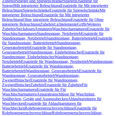
Zubehör
Spiegel und Spiegelschränke
Spiegel
Ersatzteile für
Spiegel
Mit integrierter Beleuchtung
Ersatzteile für Mit integrierter
Beleuchtung
Spiegelschränke
Ersatzteile für Spiegelschränke
Mit
integrierter Beleuchtung
Ersatzteile für Mit integrierter
Beleuchtung
Ohne integrierte Beleuchtung
Ersatzteile für Ohne
integrierte Beleuchtung
Zubehör
Lichtelemente
Griffe
Weiteres
Zubehör
Steckdosen
Armaturen
Waschtischarmaturen
Ersatzteile für
Waschtischarmaturen
Standmontage, Netzbetrieb
Ersatzteile für
Standmontage, Netzbetrieb
Standmontage, Batteriebetrieb
Ersatzteile
für Standmontage, Batteriebetrieb
Standmontage,
Generatorbetrieb
Ersatzteile für Standmontage,
Generatorbetrieb
Standmontage, Einhebelmischer
Ersatzteile für
Standmontage, Einhebelmischer
Wandmontage,
Netzbetrieb
Ersatzteile für Wandmontage, Netzbetrieb
Wandmontage,
Batteriebetrieb
Ersatzteile für Wandmontage,
Batteriebetrieb
Wandmontage, Generatorbetrieb
Ersatzteile für
Wandmontage, Generatorbetrieb
Wandmontage,
Zweigriffmischer
Ersatzteile für Wandmontage,
Zweigriffmischer
Zubehör
Ersatzteile für Zubehör
Für
Waschtischarmaturen
Ersatzteile für Für
Waschtischarmaturen
Apparateanschlüsse für Waschplatz,
Spülbecken, Geräte und Ausgussbecken
Ablaufgarnituren für
Waschbecken
Ersatzteile für Ablaufgarnituren für
Waschbecken
Rohrbogengeruchsverschlüsse
Ersatzteile für
Rohrbogengeruchsverschlüsse
Rohrbogengeruchsverschlüsse,