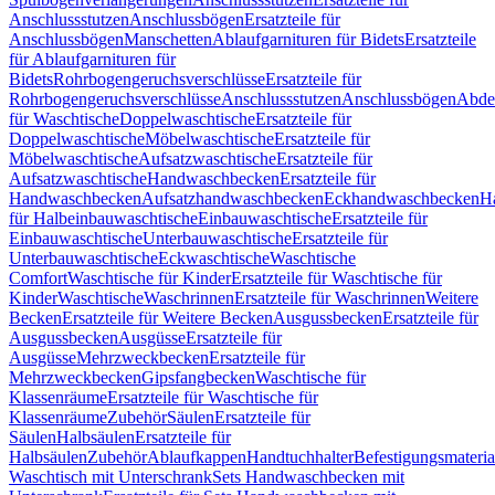
Anschlussstutzen
Anschlussbögen
Ersatzteile für
Anschlussbögen
Manschetten
Ablaufgarnituren für Bidets
Ersatzteile
für Ablaufgarnituren für
Bidets
Rohrbogengeruchsverschlüsse
Ersatzteile für
Rohrbogengeruchsverschlüsse
Anschlussstutzen
Anschlussbögen
Abde
für Waschtische
Doppelwaschtische
Ersatzteile für
Doppelwaschtische
Möbelwaschtische
Ersatzteile für
Möbelwaschtische
Aufsatzwaschtische
Ersatzteile für
Aufsatzwaschtische
Handwaschbecken
Ersatzteile für
Handwaschbecken
Aufsatzhandwaschbecken
Eckhandwaschbecken
H
für Halbeinbauwaschtische
Einbauwaschtische
Ersatzteile für
Einbauwaschtische
Unterbauwaschtische
Ersatzteile für
Unterbauwaschtische
Eckwaschtische
Waschtische
Comfort
Waschtische für Kinder
Ersatzteile für Waschtische für
Kinder
Waschtische
Waschrinnen
Ersatzteile für Waschrinnen
Weitere
Becken
Ersatzteile für Weitere Becken
Ausgussbecken
Ersatzteile für
Ausgussbecken
Ausgüsse
Ersatzteile für
Ausgüsse
Mehrzweckbecken
Ersatzteile für
Mehrzweckbecken
Gipsfangbecken
Waschtische für
Klassenräume
Ersatzteile für Waschtische für
Klassenräume
Zubehör
Säulen
Ersatzteile für
Säulen
Halbsäulen
Ersatzteile für
Halbsäulen
Zubehör
Ablaufkappen
Handtuchhalter
Befestigungsmateria
Waschtisch mit Unterschrank
Sets Handwaschbecken mit