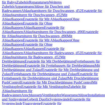
für Babys
Zubehör
Reparatursets
Weiteres
Zubehör
Apparateanschlüsse für Duschen und
Badewannen
Ablaufgarnituren für Duschwannen, d52
Ersatzteile für
Ablaufgarnituren für Duschwannen, d52
Mit
Ablaufkappen
Ersatzteile für Mit Ablaufkappen
Ohne
Ablaufkappen
Ersatzteile für Ohne
Ablaufkappen
Ablaufkappen
Ersatzteile für
Ablaufkappen
Ablaufgarnituren für Duschwannen, d90
Ersatzteile
für Ablaufgarnituren für Duschwannen, d90
Mit
Ablaufkappen
Ersatzteile für Mit Ablaufkappen
Ohne
Ablaufkappen
Ersatzteile für Ohne
Ablaufkappen
Ablaufkappen
Ersatzteile für
Ablaufkappen
Ablaufgarnituren für Badewannen, d52
Ersatzteile für
Ablaufgarnituren für Badewannen, d52
Mit
Drehbetätigung
Ersatzteile für Mit Drehbetätigung
Fertigbausets für
Drehbetätigung
Ersatzteile für Fertigbausets für Drehbetätigung
Mit
Drehbetätigung und Zulauf
Ersatzteile für Mit Drehbetätigung und
Zulauf
Fertigbausets für Drehbetätigung und Zulauf
Ersatzteile für
Fertigbausets für Drehbetätigung und Zulauf
Mit Druckbetätigung
PushControl
Ersatzteile für Mit Druckbetätigung PushControl
Mit
Ventilstopfen
Ersatzteile für Mit Ventilstopfen
Zubehör für
Ablaufgarnituren für
Badewannen
Anschlusssets
Ventilstopfen
Wasseranschlüsse
Installation
und Spülsysteme
Geberit Duofix
Systemwände
Ersatzteile für
Systemwände
Tragsysteme
Ersatzteile für