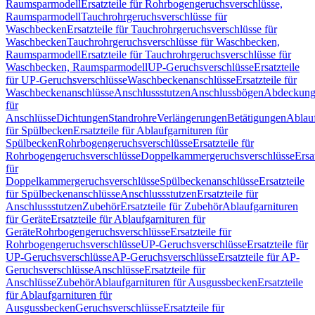
Raumsparmodell
Ersatzteile für Rohrbogengeruchsverschlüsse,
Raumsparmodell
Tauchrohrgeruchsverschlüsse für
Waschbecken
Ersatzteile für Tauchrohrgeruchsverschlüsse für
Waschbecken
Tauchrohrgeruchsverschlüsse für Waschbecken,
Raumsparmodell
Ersatzteile für Tauchrohrgeruchsverschlüsse für
Waschbecken, Raumsparmodell
UP-Geruchsverschlüsse
Ersatzteile
für UP-Geruchsverschlüsse
Waschbeckenanschlüsse
Ersatzteile für
Waschbeckenanschlüsse
Anschlussstutzen
Anschlussbögen
Abdeckung
für
Anschlüsse
Dichtungen
Standrohre
Verlängerungen
Betätigungen
Ablauf
für Spülbecken
Ersatzteile für Ablaufgarnituren für
Spülbecken
Rohrbogengeruchsverschlüsse
Ersatzteile für
Rohrbogengeruchsverschlüsse
Doppelkammergeruchsverschlüsse
Ersa
für
Doppelkammergeruchsverschlüsse
Spülbeckenanschlüsse
Ersatzteile
für Spülbeckenanschlüsse
Anschlussstutzen
Ersatzteile für
Anschlussstutzen
Zubehör
Ersatzteile für Zubehör
Ablaufgarnituren
für Geräte
Ersatzteile für Ablaufgarnituren für
Geräte
Rohrbogengeruchsverschlüsse
Ersatzteile für
Rohrbogengeruchsverschlüsse
UP-Geruchsverschlüsse
Ersatzteile für
UP-Geruchsverschlüsse
AP-Geruchsverschlüsse
Ersatzteile für AP-
Geruchsverschlüsse
Anschlüsse
Ersatzteile für
Anschlüsse
Zubehör
Ablaufgarnituren für Ausgussbecken
Ersatzteile
für Ablaufgarnituren für
Ausgussbecken
Geruchsverschlüsse
Ersatzteile für