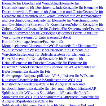
Elemente für Duschen mit Wandablauf
Elemente für
Duschen
Elemente für Duschtrennwände
Ersatzteile für Elemente für
Duschtrennwände
Elemente für Armaturen und Geräte
Ersatzteile für
Elemente für Armaturen und Geräte
Elemente für Waschmaschinen
und Geschirrspüler
Ersatzteile für Elemente für Waschmaschinen
und Geschirrspüler
Elemente für Konsollasten
Zubehör
Ersatzteile für
Zubehör
Zubehör
Ersatzteile für Zubehör
Für Systemwände
Ersatzteile
für Für Systemwände
Für Versorgungssysteme
Ersatzteile für Für
Versorgungssysteme
Für Entwässerung
Geberit
Kombifix
Montageelemente
Ersatzteile für
Montageelemente
Elemente für WCs
Ersatzteile für Elemente für
WCs
Elemente für Waschtische
Ersatzteile für Elemente für
Waschtische
Elemente für Bidets
Ersatzteile für Elemente für
Bidets
Elemente für Urinale
Ersatzteile für Elemente für
Urinale
Elemente für Duschen
Ersatzteile für Elemente für
Duschen
Zubehör
Ersatzteile für Zubehör
Für WC-Elemente
Für
Befestigungen
Ersatzteile für Für
Befestigungen
Aufputzspülkästen
AP-Spülkästen für WCs, aus
Kunststoff
Ersatzteile für AP-Spülkästen für WCs, aus
Kunststoff
Aufgesetzt
Ersatzteile für Aufgesetzt
Tief- und
halbhochhängend
Ersatzteile für Tief- und halbhochhängend
AP-
Spülkästen für WCs, aus Sanitärkeramik
Ersatzteile für AP-
Spülkästen für WCs, aus Sanitärkeramik
Aufgesetzt
Ersatzteile für
Aufgesetzt
Spülrohre
Ersatzteile für
Spülrohre
Hochhängend
Ersatzteile für Hochhängend
Tief- und