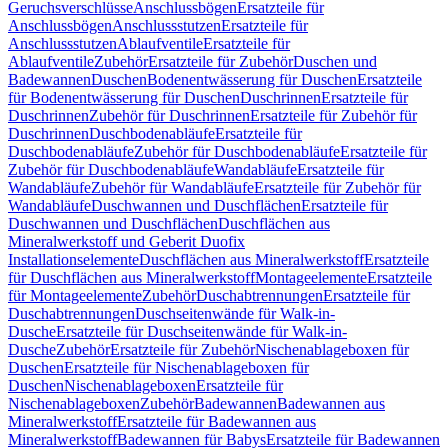
Geruchsverschlüsse
Anschlussbögen
Ersatzteile für
Anschlussbögen
Anschlussstutzen
Ersatzteile für
Anschlussstutzen
Ablaufventile
Ersatzteile für
Ablaufventile
Zubehör
Ersatzteile für Zubehör
Duschen und
Badewannen
Duschen
Bodenentwässerung für Duschen
Ersatzteile
für Bodenentwässerung für Duschen
Duschrinnen
Ersatzteile für
Duschrinnen
Zubehör für Duschrinnen
Ersatzteile für Zubehör für
Duschrinnen
Duschbodenabläufe
Ersatzteile für
Duschbodenabläufe
Zubehör für Duschbodenabläufe
Ersatzteile für
Zubehör für Duschbodenabläufe
Wandabläufe
Ersatzteile für
Wandabläufe
Zubehör für Wandabläufe
Ersatzteile für Zubehör für
Wandabläufe
Duschwannen und Duschflächen
Ersatzteile für
Duschwannen und Duschflächen
Duschflächen aus
Mineralwerkstoff und Geberit Duofix
Installationselemente
Duschflächen aus Mineralwerkstoff
Ersatzteile
für Duschflächen aus Mineralwerkstoff
Montageelemente
Ersatzteile
für Montageelemente
Zubehör
Duschabtrennungen
Ersatzteile für
Duschabtrennungen
Duschseitenwände für Walk-in-
Dusche
Ersatzteile für Duschseitenwände für Walk-in-
Dusche
Zubehör
Ersatzteile für Zubehör
Nischenablageboxen für
Duschen
Ersatzteile für Nischenablageboxen für
Duschen
Nischenablageboxen
Ersatzteile für
Nischenablageboxen
Zubehör
Badewannen
Badewannen aus
Mineralwerkstoff
Ersatzteile für Badewannen aus
Mineralwerkstoff
Badewannen für Babys
Ersatzteile für Badewannen