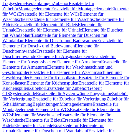
Tragsysteme
Beplankungen
Zubehör
Ersatzteile für
Zubehör
Montageelemente
Ersatzteile für Montageelemente
Elemente
für WCs
Ersatzteile für Elemente für WCs
Elemente für
Waschtische
Ersatzteile für Elemente für Waschtische
Elemente für
Bidets
Ersatzteile für Elemente für Bidets
Elemente für
Urinale
Ersatzteile für Elemente für Urinale
Elemente für Duschen
mit Wandablauf
Ersatzteile für Elemente für Duschen mit
Wandablauf
Elemente für Dusch- und Badewannen
Ersatzteile für
Elemente für Dusch- und Badewannen
Elemente für
Duschtrennwände
Ersatzteile für Elemente für
Duschtrennwände
Elemente für Ausgussbecken
Ersatzteile für
Elemente für Ausgussbecken
Elemente für Armaturen
Ersatzteile für
Elemente für Armaturen
Elemente für Waschmaschinen und
Geschirrspüler
Ersatzteile für Elemente für Waschmaschinen und
Geschirrspüler
Elemente für Konsollasten
Ersatzteile für Elemente für
Konsollasten
Elemente für Küchenspülen
Ersatzteile für Elemente für
Küchenspülen
Zubehör
Ersatzteile für Zubehör
Geberit
GIS
Systemwände
Ersatzteile für Systemwände
Tragsysteme
Zubehör
für Vorfertigung
Ersatzteile für Zubehör für Vorfertigung
Zubehör für
Schalldämmung
Beplankungen
Montageelemente
Ersatzteile für
Montageelemente
Elemente für WCs
Ersatzteile für Elemente für
WCs
Elemente für Waschtische
Ersatzteile für Elemente für
Waschtische
Elemente für Bidets
Ersatzteile für Elemente für
Bidets
Elemente für Urinale
Ersatzteile für Elemente für
Urinale
Elemente für Duschen mit Wandablauf
Ersatzteile für