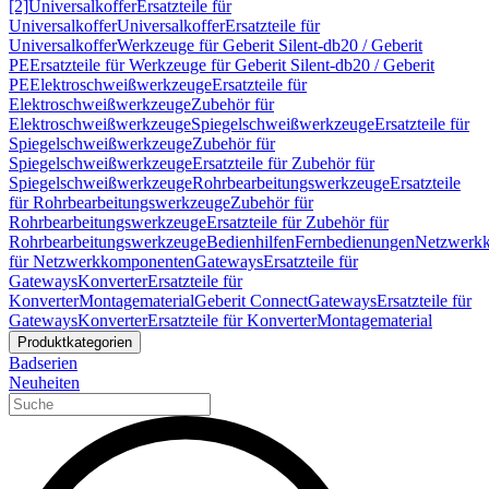
[2]
Universalkoffer
Ersatzteile für
Universalkoffer
Universalkoffer
Ersatzteile für
Universalkoffer
Werkzeuge für Geberit Silent-db20 / Geberit
PE
Ersatzteile für Werkzeuge für Geberit Silent-db20 / Geberit
PE
Elektroschweißwerkzeuge
Ersatzteile für
Elektroschweißwerkzeuge
Zubehör für
Elektroschweißwerkzeuge
Spiegelschweißwerkzeuge
Ersatzteile für
Spiegelschweißwerkzeuge
Zubehör für
Spiegelschweißwerkzeuge
Ersatzteile für Zubehör für
Spiegelschweißwerkzeuge
Rohrbearbeitungswerkzeuge
Ersatzteile
für Rohrbearbeitungswerkzeuge
Zubehör für
Rohrbearbeitungswerkzeuge
Ersatzteile für Zubehör für
Rohrbearbeitungswerkzeuge
Bedienhilfen
Fernbedienungen
Netzwerk
für Netzwerkkomponenten
Gateways
Ersatzteile für
Gateways
Konverter
Ersatzteile für
Konverter
Montagematerial
Geberit Connect
Gateways
Ersatzteile für
Gateways
Konverter
Ersatzteile für Konverter
Montagematerial
Produktkategorien
Badserien
Neuheiten