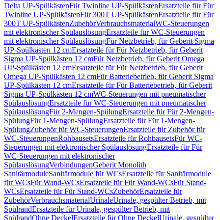
Delta UP-Spülkästen
Für Twinline UP-Spülkästen
Ersatzteile für Für
Twinline UP-Spülkästen
Für 300T UP-Spülkästen
Ersatzteile für Für
300T UP-Spülkästen
Zubehör
Verbrauchsmaterial
WC-Steuerungen
mit elektronischer Spülauslösung
Ersatzteile für WC-Steuerungen
mit elektronischer Spülauslösung
Für Netzbetrieb, für Geberit Sigma
UP-Spülkästen 12 cm
Ersatzteile für Für Netzbetrieb, für Geberit
Sigma UP-Spülkästen 12 cm
Für Netzbetrieb, für Geberit Omega
UP-Spülkästen 12 cm
Ersatzteile für Für Netzbetrieb, für Geberit
Omega UP-Spülkästen 12 cm
Für Batteriebetrieb, für Geberit Sigma
UP-Spülkästen 12 cm
Ersatzteile für Für Batteriebetrieb, für Geberit
Sigma UP-Spülkästen 12 cm
WC-Steuerungen mit pneumatischer
Spülauslösung
Ersatzteile für WC-Steuerungen mit pneumatischer
Spülauslösung
Für 2-Mengen-Spülung
Ersatzteile für Für 2-Mengen-
Spülung
Für 1-Mengen-Spülung
Ersatzteile für Für 1-Mengen-
Spülung
Zubehör für WC-Steuerungen
Ersatzteile für Zubehör für
WC-Steuerungen
Rohbausets
Ersatzteile für Rohbausets
Für WC-
Steuerungen mit elektronischer Spülauslösung
Ersatzteile für Für
WC-Steuerungen mit elektronischer
Spülauslösung
Verbindungen
Geberit Monolith
Sanitärmodule
Sanitärmodule für WCs
Ersatzteile für Sanitärmodule
für WCs
Für Wand-WCs
Ersatzteile für Für Wand-WCs
Für Stand-
WCs
Ersatzteile für Für Stand-WCs
Zubehör
Ersatzteile für
Zubehör
Verbrauchsmaterial
Urinale
Urinale, gespülter Betrieb, mit
Spülrand
Ersatzteile für Urinale, gespülter Betrieb, mit
Spülrand
Ohne Deckel
Ersatzteile für Ohne Deckel
Urinale, gespülter