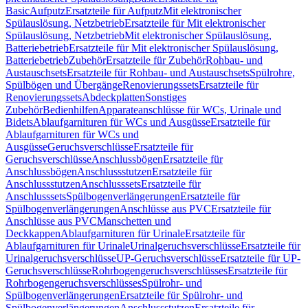
Basic
Aufputz
Ersatzteile für Aufputz
Mit elektronischer
Spülauslösung, Netzbetrieb
Ersatzteile für Mit elektronischer
Spülauslösung, Netzbetrieb
Mit elektronischer Spülauslösung,
Batteriebetrieb
Ersatzteile für Mit elektronischer Spülauslösung,
Batteriebetrieb
Zubehör
Ersatzteile für Zubehör
Rohbau- und
Austauschsets
Ersatzteile für Rohbau- und Austauschsets
Spülrohre,
Spülbögen und Übergänge
Renovierungssets
Ersatzteile für
Renovierungssets
Abdeckplatten
Sonstiges
Zubehör
Bedienhilfen
Apparateanschlüsse für WCs, Urinale und
Bidets
Ablaufgarnituren für WCs und Ausgüsse
Ersatzteile für
Ablaufgarnituren für WCs und
Ausgüsse
Geruchsverschlüsse
Ersatzteile für
Geruchsverschlüsse
Anschlussbögen
Ersatzteile für
Anschlussbögen
Anschlussstutzen
Ersatzteile für
Anschlussstutzen
Anschlusssets
Ersatzteile für
Anschlusssets
Spülbogenverlängerungen
Ersatzteile für
Spülbogenverlängerungen
Anschlüsse aus PVC
Ersatzteile für
Anschlüsse aus PVC
Manschetten und
Deckkappen
Ablaufgarnituren für Urinale
Ersatzteile für
Ablaufgarnituren für Urinale
Urinalgeruchsverschlüsse
Ersatzteile für
Urinalgeruchsverschlüsse
UP-Geruchsverschlüsse
Ersatzteile für UP-
Geruchsverschlüsse
Rohrbogengeruchsverschlüsses
Ersatzteile für
Rohrbogengeruchsverschlüsses
Spülrohr- und
Spülbogenverlängerungen
Ersatzteile für Spülrohr- und
Spülbogenverlängerungen
Anschlussstutzen
Ersatzteile für