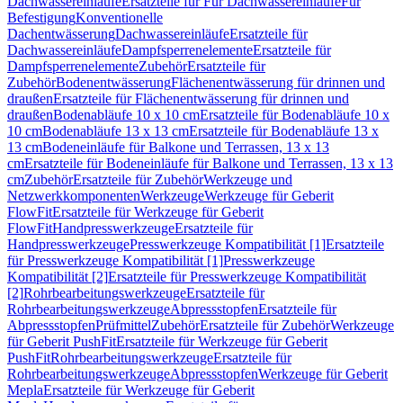
Dachwassereinläufe
Ersatzteile für Für Dachwassereinläufe
Für
Befestigung
Konventionelle
Dachentwässerung
Dachwassereinläufe
Ersatzteile für
Dachwassereinläufe
Dampfsperrenelemente
Ersatzteile für
Dampfsperrenelemente
Zubehör
Ersatzteile für
Zubehör
Bodenentwässerung
Flächenentwässerung für drinnen und
draußen
Ersatzteile für Flächenentwässerung für drinnen und
draußen
Bodenabläufe 10 x 10 cm
Ersatzteile für Bodenabläufe 10 x
10 cm
Bodenabläufe 13 x 13 cm
Ersatzteile für Bodenabläufe 13 x
13 cm
Bodeneinläufe für Balkone und Terrassen, 13 x 13
cm
Ersatzteile für Bodeneinläufe für Balkone und Terrassen, 13 x 13
cm
Zubehör
Ersatzteile für Zubehör
Werkzeuge und
Netzwerkkomponenten
Werkzeuge
Werkzeuge für Geberit
FlowFit
Ersatzteile für Werkzeuge für Geberit
FlowFit
Handpresswerkzeuge
Ersatzteile für
Handpresswerkzeuge
Presswerkzeuge Kompatibilität [1]
Ersatzteile
für Presswerkzeuge Kompatibilität [1]
Presswerkzeuge
Kompatibilität [2]
Ersatzteile für Presswerkzeuge Kompatibilität
[2]
Rohrbearbeitungswerkzeuge
Ersatzteile für
Rohrbearbeitungswerkzeuge
Abpressstopfen
Ersatzteile für
Abpressstopfen
Prüfmittel
Zubehör
Ersatzteile für Zubehör
Werkzeuge
für Geberit PushFit
Ersatzteile für Werkzeuge für Geberit
PushFit
Rohrbearbeitungswerkzeuge
Ersatzteile für
Rohrbearbeitungswerkzeuge
Abpressstopfen
Werkzeuge für Geberit
Mepla
Ersatzteile für Werkzeuge für Geberit