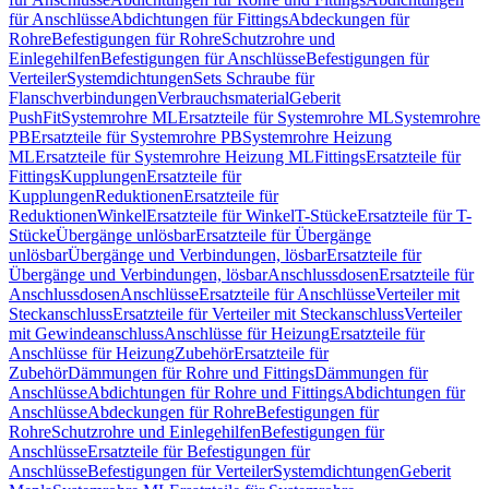
für Anschlüsse
Abdichtungen für Fittings
Abdeckungen für
Rohre
Befestigungen für Rohre
Schutzrohre und
Einlegehilfen
Befestigungen für Anschlüsse
Befestigungen für
Verteiler
Systemdichtungen
Sets Schraube für
Flanschverbindungen
Verbrauchsmaterial
Geberit
PushFit
Systemrohre ML
Ersatzteile für Systemrohre ML
Systemrohre
PB
Ersatzteile für Systemrohre PB
Systemrohre Heizung
ML
Ersatzteile für Systemrohre Heizung ML
Fittings
Ersatzteile für
Fittings
Kupplungen
Ersatzteile für
Kupplungen
Reduktionen
Ersatzteile für
Reduktionen
Winkel
Ersatzteile für Winkel
T-Stücke
Ersatzteile für T-
Stücke
Übergänge unlösbar
Ersatzteile für Übergänge
unlösbar
Übergänge und Verbindungen, lösbar
Ersatzteile für
Übergänge und Verbindungen, lösbar
Anschlussdosen
Ersatzteile für
Anschlussdosen
Anschlüsse
Ersatzteile für Anschlüsse
Verteiler mit
Steckanschluss
Ersatzteile für Verteiler mit Steckanschluss
Verteiler
mit Gewindeanschluss
Anschlüsse für Heizung
Ersatzteile für
Anschlüsse für Heizung
Zubehör
Ersatzteile für
Zubehör
Dämmungen für Rohre und Fittings
Dämmungen für
Anschlüsse
Abdichtungen für Rohre und Fittings
Abdichtungen für
Anschlüsse
Abdeckungen für Rohre
Befestigungen für
Rohre
Schutzrohre und Einlegehilfen
Befestigungen für
Anschlüsse
Ersatzteile für Befestigungen für
Anschlüsse
Befestigungen für Verteiler
Systemdichtungen
Geberit