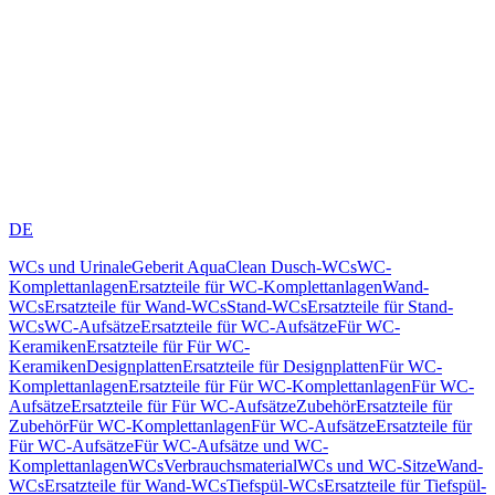
DE
WCs und Urinale
Geberit AquaClean Dusch-WCs
WC-
Komplettanlagen
Ersatzteile für WC-Komplettanlagen
Wand-
WCs
Ersatzteile für Wand-WCs
Stand-WCs
Ersatzteile für Stand-
WCs
WC-Aufsätze
Ersatzteile für WC-Aufsätze
Für WC-
Keramiken
Ersatzteile für Für WC-
Keramiken
Designplatten
Ersatzteile für Designplatten
Für WC-
Komplettanlagen
Ersatzteile für Für WC-Komplettanlagen
Für WC-
Aufsätze
Ersatzteile für Für WC-Aufsätze
Zubehör
Ersatzteile für
Zubehör
Für WC-Komplettanlagen
Für WC-Aufsätze
Ersatzteile für
Für WC-Aufsätze
Für WC-Aufsätze und WC-
Komplettanlagen
WCs
Verbrauchsmaterial
WCs und WC-Sitze
Wand-
WCs
Ersatzteile für Wand-WCs
Tiefspül-WCs
Ersatzteile für Tiefspül-