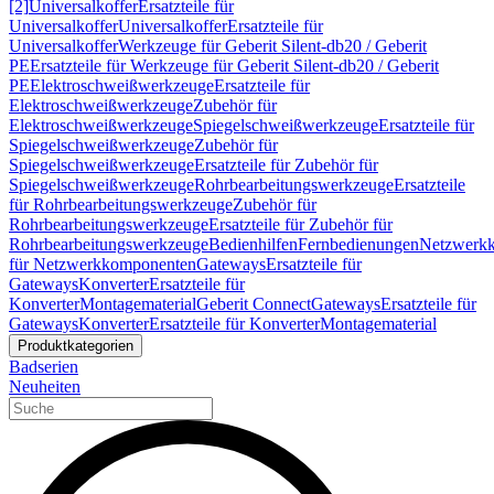
[2]
Universalkoffer
Ersatzteile für
Universalkoffer
Universalkoffer
Ersatzteile für
Universalkoffer
Werkzeuge für Geberit Silent-db20 / Geberit
PE
Ersatzteile für Werkzeuge für Geberit Silent-db20 / Geberit
PE
Elektroschweißwerkzeuge
Ersatzteile für
Elektroschweißwerkzeuge
Zubehör für
Elektroschweißwerkzeuge
Spiegelschweißwerkzeuge
Ersatzteile für
Spiegelschweißwerkzeuge
Zubehör für
Spiegelschweißwerkzeuge
Ersatzteile für Zubehör für
Spiegelschweißwerkzeuge
Rohrbearbeitungswerkzeuge
Ersatzteile
für Rohrbearbeitungswerkzeuge
Zubehör für
Rohrbearbeitungswerkzeuge
Ersatzteile für Zubehör für
Rohrbearbeitungswerkzeuge
Bedienhilfen
Fernbedienungen
Netzwerk
für Netzwerkkomponenten
Gateways
Ersatzteile für
Gateways
Konverter
Ersatzteile für
Konverter
Montagematerial
Geberit Connect
Gateways
Ersatzteile für
Gateways
Konverter
Ersatzteile für Konverter
Montagematerial
Produktkategorien
Badserien
Neuheiten