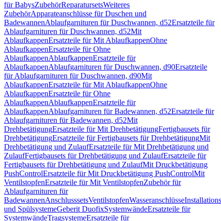
für Babys
Zubehör
Reparatursets
Weiteres
Zubehör
Apparateanschlüsse für Duschen und
Badewannen
Ablaufgarnituren für Duschwannen, d52
Ersatzteile für
Ablaufgarnituren für Duschwannen, d52
Mit
Ablaufkappen
Ersatzteile für Mit Ablaufkappen
Ohne
Ablaufkappen
Ersatzteile für Ohne
Ablaufkappen
Ablaufkappen
Ersatzteile für
Ablaufkappen
Ablaufgarnituren für Duschwannen, d90
Ersatzteile
für Ablaufgarnituren für Duschwannen, d90
Mit
Ablaufkappen
Ersatzteile für Mit Ablaufkappen
Ohne
Ablaufkappen
Ersatzteile für Ohne
Ablaufkappen
Ablaufkappen
Ersatzteile für
Ablaufkappen
Ablaufgarnituren für Badewannen, d52
Ersatzteile für
Ablaufgarnituren für Badewannen, d52
Mit
Drehbetätigung
Ersatzteile für Mit Drehbetätigung
Fertigbausets für
Drehbetätigung
Ersatzteile für Fertigbausets für Drehbetätigung
Mit
Drehbetätigung und Zulauf
Ersatzteile für Mit Drehbetätigung und
Zulauf
Fertigbausets für Drehbetätigung und Zulauf
Ersatzteile für
Fertigbausets für Drehbetätigung und Zulauf
Mit Druckbetätigung
PushControl
Ersatzteile für Mit Druckbetätigung PushControl
Mit
Ventilstopfen
Ersatzteile für Mit Ventilstopfen
Zubehör für
Ablaufgarnituren für
Badewannen
Anschlusssets
Ventilstopfen
Wasseranschlüsse
Installation
und Spülsysteme
Geberit Duofix
Systemwände
Ersatzteile für
Systemwände
Tragsysteme
Ersatzteile für