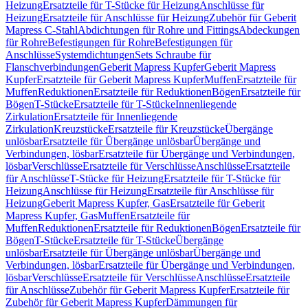
Heizung
Ersatzteile für T-Stücke für Heizung
Anschlüsse für
Heizung
Ersatzteile für Anschlüsse für Heizung
Zubehör für Geberit
Mapress C-Stahl
Abdichtungen für Rohre und Fittings
Abdeckungen
für Rohre
Befestigungen für Rohre
Befestigungen für
Anschlüsse
Systemdichtungen
Sets Schraube für
Flanschverbindungen
Geberit Mapress Kupfer
Geberit Mapress
Kupfer
Ersatzteile für Geberit Mapress Kupfer
Muffen
Ersatzteile für
Muffen
Reduktionen
Ersatzteile für Reduktionen
Bögen
Ersatzteile für
Bögen
T-Stücke
Ersatzteile für T-Stücke
Innenliegende
Zirkulation
Ersatzteile für Innenliegende
Zirkulation
Kreuzstücke
Ersatzteile für Kreuzstücke
Übergänge
unlösbar
Ersatzteile für Übergänge unlösbar
Übergänge und
Verbindungen, lösbar
Ersatzteile für Übergänge und Verbindungen,
lösbar
Verschlüsse
Ersatzteile für Verschlüsse
Anschlüsse
Ersatzteile
für Anschlüsse
T-Stücke für Heizung
Ersatzteile für T-Stücke für
Heizung
Anschlüsse für Heizung
Ersatzteile für Anschlüsse für
Heizung
Geberit Mapress Kupfer, Gas
Ersatzteile für Geberit
Mapress Kupfer, Gas
Muffen
Ersatzteile für
Muffen
Reduktionen
Ersatzteile für Reduktionen
Bögen
Ersatzteile für
Bögen
T-Stücke
Ersatzteile für T-Stücke
Übergänge
unlösbar
Ersatzteile für Übergänge unlösbar
Übergänge und
Verbindungen, lösbar
Ersatzteile für Übergänge und Verbindungen,
lösbar
Verschlüsse
Ersatzteile für Verschlüsse
Anschlüsse
Ersatzteile
für Anschlüsse
Zubehör für Geberit Mapress Kupfer
Ersatzteile für
Zubehör für Geberit Mapress Kupfer
Dämmungen für