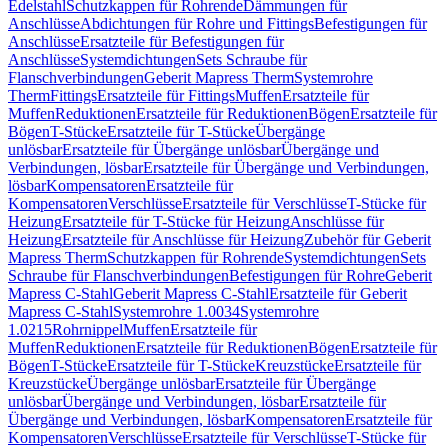
Edelstahl
Schutzkappen für Rohrende
Dämmungen für
Anschlüsse
Abdichtungen für Rohre und Fittings
Befestigungen für
Anschlüsse
Ersatzteile für Befestigungen für
Anschlüsse
Systemdichtungen
Sets Schraube für
Flanschverbindungen
Geberit Mapress Therm
Systemrohre
Therm
Fittings
Ersatzteile für Fittings
Muffen
Ersatzteile für
Muffen
Reduktionen
Ersatzteile für Reduktionen
Bögen
Ersatzteile für
Bögen
T-Stücke
Ersatzteile für T-Stücke
Übergänge
unlösbar
Ersatzteile für Übergänge unlösbar
Übergänge und
Verbindungen, lösbar
Ersatzteile für Übergänge und Verbindungen,
lösbar
Kompensatoren
Ersatzteile für
Kompensatoren
Verschlüsse
Ersatzteile für Verschlüsse
T-Stücke für
Heizung
Ersatzteile für T-Stücke für Heizung
Anschlüsse für
Heizung
Ersatzteile für Anschlüsse für Heizung
Zubehör für Geberit
Mapress Therm
Schutzkappen für Rohrende
Systemdichtungen
Sets
Schraube für Flanschverbindungen
Befestigungen für Rohre
Geberit
Mapress C-Stahl
Geberit Mapress C-Stahl
Ersatzteile für Geberit
Mapress C-Stahl
Systemrohre 1.0034
Systemrohre
1.0215
Rohrnippel
Muffen
Ersatzteile für
Muffen
Reduktionen
Ersatzteile für Reduktionen
Bögen
Ersatzteile für
Bögen
T-Stücke
Ersatzteile für T-Stücke
Kreuzstücke
Ersatzteile für
Kreuzstücke
Übergänge unlösbar
Ersatzteile für Übergänge
unlösbar
Übergänge und Verbindungen, lösbar
Ersatzteile für
Übergänge und Verbindungen, lösbar
Kompensatoren
Ersatzteile für
Kompensatoren
Verschlüsse
Ersatzteile für Verschlüsse
T-Stücke für