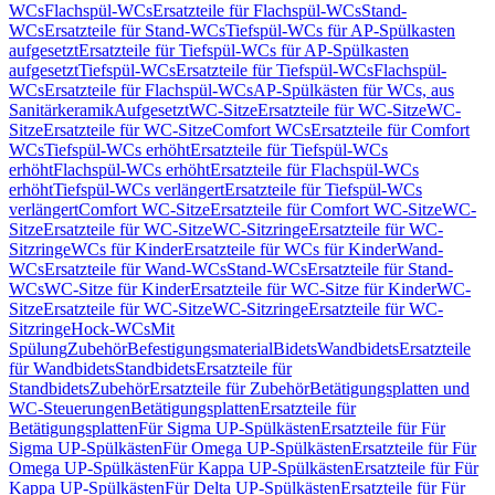
WCs
Flachspül-WCs
Ersatzteile für Flachspül-WCs
Stand-
WCs
Ersatzteile für Stand-WCs
Tiefspül-WCs für AP-Spülkasten
aufgesetzt
Ersatzteile für Tiefspül-WCs für AP-Spülkasten
aufgesetzt
Tiefspül-WCs
Ersatzteile für Tiefspül-WCs
Flachspül-
WCs
Ersatzteile für Flachspül-WCs
AP-Spülkästen für WCs, aus
Sanitärkeramik
Aufgesetzt
WC-Sitze
Ersatzteile für WC-Sitze
WC-
Sitze
Ersatzteile für WC-Sitze
Comfort WCs
Ersatzteile für Comfort
WCs
Tiefspül-WCs erhöht
Ersatzteile für Tiefspül-WCs
erhöht
Flachspül-WCs erhöht
Ersatzteile für Flachspül-WCs
erhöht
Tiefspül-WCs verlängert
Ersatzteile für Tiefspül-WCs
verlängert
Comfort WC-Sitze
Ersatzteile für Comfort WC-Sitze
WC-
Sitze
Ersatzteile für WC-Sitze
WC-Sitzringe
Ersatzteile für WC-
Sitzringe
WCs für Kinder
Ersatzteile für WCs für Kinder
Wand-
WCs
Ersatzteile für Wand-WCs
Stand-WCs
Ersatzteile für Stand-
WCs
WC-Sitze für Kinder
Ersatzteile für WC-Sitze für Kinder
WC-
Sitze
Ersatzteile für WC-Sitze
WC-Sitzringe
Ersatzteile für WC-
Sitzringe
Hock-WCs
Mit
Spülung
Zubehör
Befestigungsmaterial
Bidets
Wandbidets
Ersatzteile
für Wandbidets
Standbidets
Ersatzteile für
Standbidets
Zubehör
Ersatzteile für Zubehör
Betätigungsplatten und
WC-Steuerungen
Betätigungsplatten
Ersatzteile für
Betätigungsplatten
Für Sigma UP-Spülkästen
Ersatzteile für Für
Sigma UP-Spülkästen
Für Omega UP-Spülkästen
Ersatzteile für Für
Omega UP-Spülkästen
Für Kappa UP-Spülkästen
Ersatzteile für Für
Kappa UP-Spülkästen
Für Delta UP-Spülkästen
Ersatzteile für Für