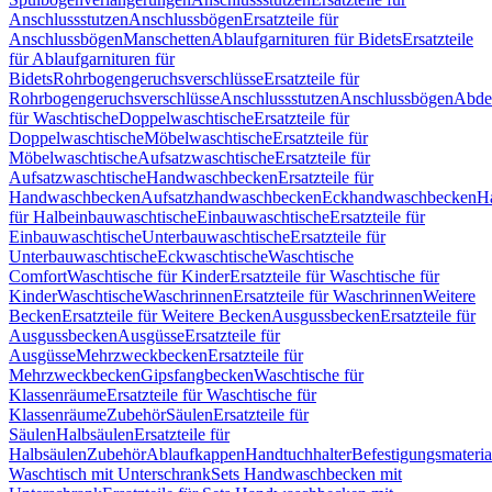
Anschlussstutzen
Anschlussbögen
Ersatzteile für
Anschlussbögen
Manschetten
Ablaufgarnituren für Bidets
Ersatzteile
für Ablaufgarnituren für
Bidets
Rohrbogengeruchsverschlüsse
Ersatzteile für
Rohrbogengeruchsverschlüsse
Anschlussstutzen
Anschlussbögen
Abde
für Waschtische
Doppelwaschtische
Ersatzteile für
Doppelwaschtische
Möbelwaschtische
Ersatzteile für
Möbelwaschtische
Aufsatzwaschtische
Ersatzteile für
Aufsatzwaschtische
Handwaschbecken
Ersatzteile für
Handwaschbecken
Aufsatzhandwaschbecken
Eckhandwaschbecken
H
für Halbeinbauwaschtische
Einbauwaschtische
Ersatzteile für
Einbauwaschtische
Unterbauwaschtische
Ersatzteile für
Unterbauwaschtische
Eckwaschtische
Waschtische
Comfort
Waschtische für Kinder
Ersatzteile für Waschtische für
Kinder
Waschtische
Waschrinnen
Ersatzteile für Waschrinnen
Weitere
Becken
Ersatzteile für Weitere Becken
Ausgussbecken
Ersatzteile für
Ausgussbecken
Ausgüsse
Ersatzteile für
Ausgüsse
Mehrzweckbecken
Ersatzteile für
Mehrzweckbecken
Gipsfangbecken
Waschtische für
Klassenräume
Ersatzteile für Waschtische für
Klassenräume
Zubehör
Säulen
Ersatzteile für
Säulen
Halbsäulen
Ersatzteile für
Halbsäulen
Zubehör
Ablaufkappen
Handtuchhalter
Befestigungsmateria
Waschtisch mit Unterschrank
Sets Handwaschbecken mit