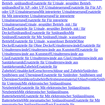
Betrieb, spülrandlos
Ersatzteile für Urinale, gespülter Betrieb,
spülrandlos
Für AP- oder UP-Urinalsteuerung
Ersatzteile für Für AP-
oder UP-Urinalsteuerung
Mit integrierter Urinalsteuerung
Ersatzteile
für Mit integrierter Urinalsteuerung
Für integrierte
Urinalsteuerung
Ersatzteile für Für integrierte
Urinalsteuerung
Urinale, gespülter Betrieb, mit / für
Deckel
Ersatzteile für Urinale, gespülter Betrieb, mit / für
Deckel
Spülrandlos
Ersatzteile für Spülrandlos
Mit
Spülrand
Ersatzteile für Mit Spülrand
Urinale, wasserloser
Betrieb
Ersatzteile für Urinale, wasserloser Betrieb
Ohne
Deckel
Ersatzteile für Ohne Deckel
Urinaltrennwände
Ersatzteile für
Urinaltrennwände
Urinaltrennwände aus Kunststoff
Ersatzteile für
Urinaltrennwände aus Kunststoff
Urinaltrennwände aus
Glas
Ersatzteile für Urinaltrennwände aus Glas
Urinaltrennwände aus
Sanitärkeramik
Ersatzteile für Urinaltrennwände aus
Sanitärkeramik
Zubehör
Ersatzteile für
Zubehör
Urinaldeckel
Geruchsverschlüsse und Zubehör
Spülrohre,
Spülbögen und Übergänge
Ersatzteile für Spülrohre, Spülbögen und
Übergänge
Sprühkopfzubehör
Befestigungsmaterial
Ablaufventile
Spülv
für Unterputz
Mit elektronischer Spülauslösung,
Netzbetrieb
Ersatzteile für Mit elektronischer Spülauslösung,
Netzbetrieb
Mit elektronischer Spülauslösung,
Batteriebetrieb
Ersatzteile für Mit elektronischer Spülauslösung,
Batteriebetrieb
Mit pneumatischer Spülauslösung
Ersatzteile für Mit
pneumatischer Spülauslösung
Basic
Ersatzteile für