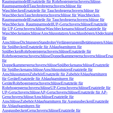
Raumsparmodell
Ersatzteile für Rohrbogengeruchsverschlüsse,
Raumsparmodell
Tauchrohrgeruchsverschlüsse für
Waschbecken
Ersatzteile für Tauchrohrgeruchsverschlüsse für
Waschbecken
Tauchrohrgeruchsverschlüsse für Waschbecken,
Raumsparmodell
Ersatzteile für Tauchrohrgeruchsverschlüsse für
Waschbecken, Raumsparmodell
UP-Geruchsverschlüsse
Ersatzteile
für UP-Geruchsverschlüsse
Waschbeckenanschlüsse
Ersatzteile für
Waschbeckenanschlüsse
Anschlussstutzen
Anschlussbögen
Abdeckung
für
Anschlüsse
Dichtungen
Standrohre
Verlängerungen
Betätigungen
Ablauf
für Spülbecken
Ersatzteile für Ablaufgarnituren für
Spülbecken
Rohrbogengeruchsverschlüsse
Ersatzteile für
Rohrbogengeruchsverschlüsse
Doppelkammergeruchsverschlüsse
Ersa
für
Doppelkammergeruchsverschlüsse
Spülbeckenanschlüsse
Ersatzteile
für Spülbeckenanschlüsse
Anschlussstutzen
Ersatzteile für
Anschlussstutzen
Zubehör
Ersatzteile für Zubehör
Ablaufgarnituren
für Geräte
Ersatzteile für Ablaufgarnituren für
Geräte
Rohrbogengeruchsverschlüsse
Ersatzteile für
Rohrbogengeruchsverschlüsse
UP-Geruchsverschlüsse
Ersatzteile für
UP-Geruchsverschlüsse
AP-Geruchsverschlüsse
Ersatzteile für AP-
Geruchsverschlüsse
Anschlüsse
Ersatzteile für
Anschlüsse
Zubehör
Ablaufgarnituren für Ausgussbecken
Ersatzteile
für Ablaufgarnituren für
Ausgussbecken
Geruchsverschlüsse
Ersatzteile für