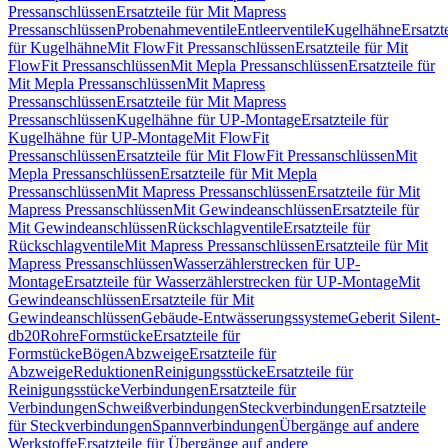
Pressanschlüssen
Ersatzteile für Mit Mapress
Pressanschlüssen
Probenahmeventile
Entleerventile
Kugelhähne
Ersatzt
für Kugelhähne
Mit FlowFit Pressanschlüssen
Ersatzteile für Mit
FlowFit Pressanschlüssen
Mit Mepla Pressanschlüssen
Ersatzteile für
Mit Mepla Pressanschlüssen
Mit Mapress
Pressanschlüssen
Ersatzteile für Mit Mapress
Pressanschlüssen
Kugelhähne für UP-Montage
Ersatzteile für
Kugelhähne für UP-Montage
Mit FlowFit
Pressanschlüssen
Ersatzteile für Mit FlowFit Pressanschlüssen
Mit
Mepla Pressanschlüssen
Ersatzteile für Mit Mepla
Pressanschlüssen
Mit Mapress Pressanschlüssen
Ersatzteile für Mit
Mapress Pressanschlüssen
Mit Gewindeanschlüssen
Ersatzteile für
Mit Gewindeanschlüssen
Rückschlagventile
Ersatzteile für
Rückschlagventile
Mit Mapress Pressanschlüssen
Ersatzteile für Mit
Mapress Pressanschlüssen
Wasserzählerstrecken für UP-
Montage
Ersatzteile für Wasserzählerstrecken für UP-Montage
Mit
Gewindeanschlüssen
Ersatzteile für Mit
Gewindeanschlüssen
Gebäude-Entwässerungssysteme
Geberit Silent-
db20
Rohre
Formstücke
Ersatzteile für
Formstücke
Bögen
Abzweige
Ersatzteile für
Abzweige
Reduktionen
Reinigungsstücke
Ersatzteile für
Reinigungsstücke
Verbindungen
Ersatzteile für
Verbindungen
Schweißverbindungen
Steckverbindungen
Ersatzteile
für Steckverbindungen
Spannverbindungen
Übergänge auf andere
Werkstoffe
Ersatzteile für Übergänge auf andere