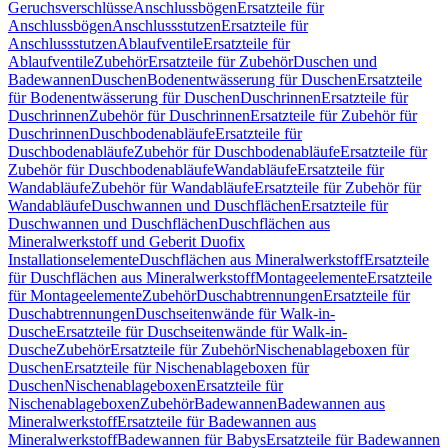
Geruchsverschlüsse
Anschlussbögen
Ersatzteile für
Anschlussbögen
Anschlussstutzen
Ersatzteile für
Anschlussstutzen
Ablaufventile
Ersatzteile für
Ablaufventile
Zubehör
Ersatzteile für Zubehör
Duschen und
Badewannen
Duschen
Bodenentwässerung für Duschen
Ersatzteile
für Bodenentwässerung für Duschen
Duschrinnen
Ersatzteile für
Duschrinnen
Zubehör für Duschrinnen
Ersatzteile für Zubehör für
Duschrinnen
Duschbodenabläufe
Ersatzteile für
Duschbodenabläufe
Zubehör für Duschbodenabläufe
Ersatzteile für
Zubehör für Duschbodenabläufe
Wandabläufe
Ersatzteile für
Wandabläufe
Zubehör für Wandabläufe
Ersatzteile für Zubehör für
Wandabläufe
Duschwannen und Duschflächen
Ersatzteile für
Duschwannen und Duschflächen
Duschflächen aus
Mineralwerkstoff und Geberit Duofix
Installationselemente
Duschflächen aus Mineralwerkstoff
Ersatzteile
für Duschflächen aus Mineralwerkstoff
Montageelemente
Ersatzteile
für Montageelemente
Zubehör
Duschabtrennungen
Ersatzteile für
Duschabtrennungen
Duschseitenwände für Walk-in-
Dusche
Ersatzteile für Duschseitenwände für Walk-in-
Dusche
Zubehör
Ersatzteile für Zubehör
Nischenablageboxen für
Duschen
Ersatzteile für Nischenablageboxen für
Duschen
Nischenablageboxen
Ersatzteile für
Nischenablageboxen
Zubehör
Badewannen
Badewannen aus
Mineralwerkstoff
Ersatzteile für Badewannen aus
Mineralwerkstoff
Badewannen für Babys
Ersatzteile für Badewannen