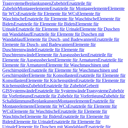
Tragsysteme
Beplankungen
Zubehör
Ersatzteile für
Zubehör
Montageelemente
Ersatzteile für Montageelemente
Elemente
für WCs
Ersatzteile für Elemente für WCs
Elemente für
Waschtische
Ersatzteile für Elemente für Waschtische
Elemente für
Bidets
Ersatzteile für Elemente für Bidets
Elemente für
Urinale
Ersatzteile für Elemente für Urinale
Elemente für Duschen
mit Wandablauf
Ersatzteile für Elemente für Duschen mit
Wandablauf
Elemente für Dusch- und Badewannen
Ersatzteile für
Elemente für Dusch- und Badewannen
Elemente für
Duschtrennwände
Ersatzteile für Elemente für
Duschtrennwände
Elemente für Ausgussbecken
Ersatzteile für
Elemente für Ausgussbecken
Elemente für Armaturen
Ersatzteile für
Elemente für Armaturen
Elemente für Waschmaschinen und
Geschirrspüler
Ersatzteile für Elemente für Waschmaschinen und
Geschirrspüler
Elemente für Konsollasten
Ersatzteile für Elemente für
Konsollasten
Elemente für Küchenspülen
Ersatzteile für Elemente für
Küchenspülen
Zubehör
Ersatzteile für Zubehör
Geberit
GIS
Systemwände
Ersatzteile für Systemwände
Tragsysteme
Zubehör
für Vorfertigung
Ersatzteile für Zubehör für Vorfertigung
Zubehör für
Schalldämmung
Beplankungen
Montageelemente
Ersatzteile für
Montageelemente
Elemente für WCs
Ersatzteile für Elemente für
WCs
Elemente für Waschtische
Ersatzteile für Elemente für
Waschtische
Elemente für Bidets
Ersatzteile für Elemente für
Bidets
Elemente für Urinale
Ersatzteile für Elemente für
Urinale
Elemente für Duschen mit Wandablauf
Ersatzteile für