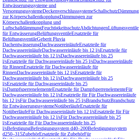
Entwässerungssysteme und
Versorgungssysteme
Deckenverschlusssysteme
Schallschutz
Dämmung
zur Körperschallentkopplung
Dämmungen zur
Körperschallentkopplung und
Luftschalldämmung
Feuchtigkeitsschutz
Abdichtungen
Lüftungsventile
für Entwässerung
Belüftungsventile
Ersatzteile für
Belüftungsventile
Geberit Pluvia
Dachentwässerung
Dachwassereinläufe
Ersatzteile für
Dachwassereinläufe
Dachwassereinläufe bis 12 l/s
Ersatzteile für
Dachwassereinläufe bis 12 l/s
Dachwassereinläufe bis 25
l/s
Ersatzteile für Dachwassereinläufe bis 25 l/s
Dachwassereinläufe
für Rinnen
Ersatzteile für Dachwassereinläufe für
Rinnen
Dachwassereinläufe bis 12 l/s
Ersatzteile für
Dachwassereinläufe bis 12 l/s
Dachwassereinläufe bis 25
l/s
Ersatzteile für Dachwassereinläufe bis 25
l/s
Dampfsperrenelemente
Ersatzteile für Dampfsperrenelemente
Für
Dachwassereinläufe bis 12 l/s
Ersatzteile für Für Dachwassereinläufe
bis 12 l/s
Für Dachwassereinläufe bis 25 l/s
Brandschutz
Brandschutz
für Entwässerungssysteme
Notüberläufe
Ersatzteile für
Notüberläufe
Für Dachwassereinläufe bis 12 l/s
Ersatzteile für Für
Dachwassereinläufe bis 12 l/s
Für Dachwassereinläufe bis 25
l/s
Ersatzteile für Für Dachwassereinläufe bis 25
l/s
Befestigung
Befestigungssystem d40–200
Befestigungssystem
d250–315
Zubehör
Ersatzteile für Zubehör
Für