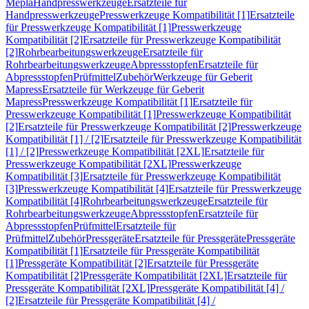
Mepla
Handpresswerkzeuge
Ersatzteile für
Handpresswerkzeuge
Presswerkzeuge Kompatibilität [1]
Ersatzteile
für Presswerkzeuge Kompatibilität [1]
Presswerkzeuge
Kompatibilität [2]
Ersatzteile für Presswerkzeuge Kompatibilität
[2]
Rohrbearbeitungswerkzeuge
Ersatzteile für
Rohrbearbeitungswerkzeuge
Abpressstopfen
Ersatzteile für
Abpressstopfen
Prüfmittel
Zubehör
Werkzeuge für Geberit
Mapress
Ersatzteile für Werkzeuge für Geberit
Mapress
Presswerkzeuge Kompatibilität [1]
Ersatzteile für
Presswerkzeuge Kompatibilität [1]
Presswerkzeuge Kompatibilität
[2]
Ersatzteile für Presswerkzeuge Kompatibilität [2]
Presswerkzeuge
Kompatibilität [1] / [2]
Ersatzteile für Presswerkzeuge Kompatibilität
[1] / [2]
Presswerkzeuge Kompatibilität [2XL]
Ersatzteile für
Presswerkzeuge Kompatibilität [2XL]
Presswerkzeuge
Kompatibilität [3]
Ersatzteile für Presswerkzeuge Kompatibilität
[3]
Presswerkzeuge Kompatibilität [4]
Ersatzteile für Presswerkzeuge
Kompatibilität [4]
Rohrbearbeitungswerkzeuge
Ersatzteile für
Rohrbearbeitungswerkzeuge
Abpressstopfen
Ersatzteile für
Abpressstopfen
Prüfmittel
Ersatzteile für
Prüfmittel
Zubehör
Pressgeräte
Ersatzteile für Pressgeräte
Pressgeräte
Kompatibilität [1]
Ersatzteile für Pressgeräte Kompatibilität
[1]
Pressgeräte Kompatibilität [2]
Ersatzteile für Pressgeräte
Kompatibilität [2]
Pressgeräte Kompatibilität [2XL]
Ersatzteile für
Pressgeräte Kompatibilität [2XL]
Pressgeräte Kompatibilität [4] /
[2]
Ersatzteile für Pressgeräte Kompatibilität [4] /