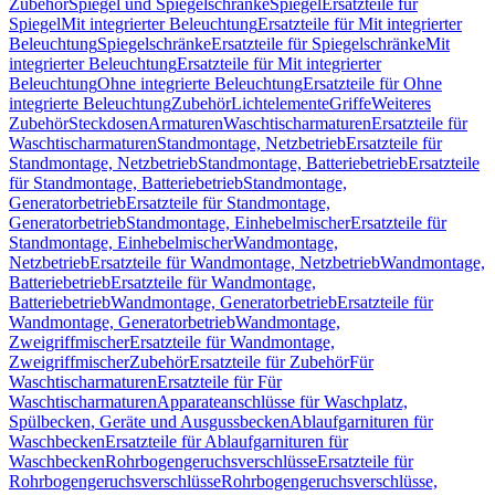
Zubehör
Spiegel und Spiegelschränke
Spiegel
Ersatzteile für
Spiegel
Mit integrierter Beleuchtung
Ersatzteile für Mit integrierter
Beleuchtung
Spiegelschränke
Ersatzteile für Spiegelschränke
Mit
integrierter Beleuchtung
Ersatzteile für Mit integrierter
Beleuchtung
Ohne integrierte Beleuchtung
Ersatzteile für Ohne
integrierte Beleuchtung
Zubehör
Lichtelemente
Griffe
Weiteres
Zubehör
Steckdosen
Armaturen
Waschtischarmaturen
Ersatzteile für
Waschtischarmaturen
Standmontage, Netzbetrieb
Ersatzteile für
Standmontage, Netzbetrieb
Standmontage, Batteriebetrieb
Ersatzteile
für Standmontage, Batteriebetrieb
Standmontage,
Generatorbetrieb
Ersatzteile für Standmontage,
Generatorbetrieb
Standmontage, Einhebelmischer
Ersatzteile für
Standmontage, Einhebelmischer
Wandmontage,
Netzbetrieb
Ersatzteile für Wandmontage, Netzbetrieb
Wandmontage,
Batteriebetrieb
Ersatzteile für Wandmontage,
Batteriebetrieb
Wandmontage, Generatorbetrieb
Ersatzteile für
Wandmontage, Generatorbetrieb
Wandmontage,
Zweigriffmischer
Ersatzteile für Wandmontage,
Zweigriffmischer
Zubehör
Ersatzteile für Zubehör
Für
Waschtischarmaturen
Ersatzteile für Für
Waschtischarmaturen
Apparateanschlüsse für Waschplatz,
Spülbecken, Geräte und Ausgussbecken
Ablaufgarnituren für
Waschbecken
Ersatzteile für Ablaufgarnituren für
Waschbecken
Rohrbogengeruchsverschlüsse
Ersatzteile für
Rohrbogengeruchsverschlüsse
Rohrbogengeruchsverschlüsse,