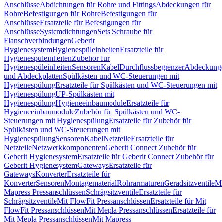
Anschlüsse
Abdichtungen für Rohre und Fittings
Abdeckungen für
Rohre
Befestigungen für Rohre
Befestigungen für
Anschlüsse
Ersatzteile für Befestigungen für
Anschlüsse
Systemdichtungen
Sets Schraube für
Flanschverbindungen
Geberit
Hygienesystem
Hygienespüleinheiten
Ersatzteile für
Hygienespüleinheiten
Zubehör für
Hygienespüleinheiten
Sensoren
Kabel
Durchflussbegrenzer
Abdeckung
und Abdeckplatten
Spülkästen und WC-Steuerungen mit
Hygienespülung
Ersatzteile für Spülkästen und WC-Steuerungen mit
Hygienespülung
UP-Spülkästen mit
Hygienespülung
Hygieneeinbaumodule
Ersatzteile für
Hygieneeinbaumodule
Zubehör für Spülkästen und WC-
Steuerungen mit Hygienespülung
Ersatzteile für Zubehör für
Spülkästen und WC-Steuerungen mit
Hygienespülung
Sensoren
Kabel
Netzteile
Ersatzteile für
Netzteile
Netzwerkkomponenten
Geberit Connect Zubehör für
Geberit Hygienesystem
Ersatzteile für Geberit Connect Zubehör für
Geberit Hygienesystem
Gateways
Ersatzteile für
Gateways
Konverter
Ersatzteile für
Konverter
Sensoren
Montagematerial
Rohrarmaturen
Geradsitzventile
Mi
Mapress Pressanschlüssen
Schrägsitzventile
Ersatzteile für
Schrägsitzventile
Mit FlowFit Pressanschlüssen
Ersatzteile für Mit
FlowFit Pressanschlüssen
Mit Mepla Pressanschlüssen
Ersatzteile für
Mit Mepla Pressanschlüssen
Mit Mapress