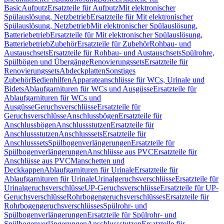
Basic
Aufputz
Ersatzteile für Aufputz
Mit elektronischer
Spülauslösung, Netzbetrieb
Ersatzteile für Mit elektronischer
Spülauslösung, Netzbetrieb
Mit elektronischer Spülauslösung,
Batteriebetrieb
Ersatzteile für Mit elektronischer Spülauslösung,
Batteriebetrieb
Zubehör
Ersatzteile für Zubehör
Rohbau- und
Austauschsets
Ersatzteile für Rohbau- und Austauschsets
Spülrohre,
Spülbögen und Übergänge
Renovierungssets
Ersatzteile für
Renovierungssets
Abdeckplatten
Sonstiges
Zubehör
Bedienhilfen
Apparateanschlüsse für WCs, Urinale und
Bidets
Ablaufgarnituren für WCs und Ausgüsse
Ersatzteile für
Ablaufgarnituren für WCs und
Ausgüsse
Geruchsverschlüsse
Ersatzteile für
Geruchsverschlüsse
Anschlussbögen
Ersatzteile für
Anschlussbögen
Anschlussstutzen
Ersatzteile für
Anschlussstutzen
Anschlusssets
Ersatzteile für
Anschlusssets
Spülbogenverlängerungen
Ersatzteile für
Spülbogenverlängerungen
Anschlüsse aus PVC
Ersatzteile für
Anschlüsse aus PVC
Manschetten und
Deckkappen
Ablaufgarnituren für Urinale
Ersatzteile für
Ablaufgarnituren für Urinale
Urinalgeruchsverschlüsse
Ersatzteile für
Urinalgeruchsverschlüsse
UP-Geruchsverschlüsse
Ersatzteile für UP-
Geruchsverschlüsse
Rohrbogengeruchsverschlüsses
Ersatzteile für
Rohrbogengeruchsverschlüsses
Spülrohr- und
Spülbogenverlängerungen
Ersatzteile für Spülrohr- und
Spülbogenverlängerungen
Anschlussstutzen
Ersatzteile für