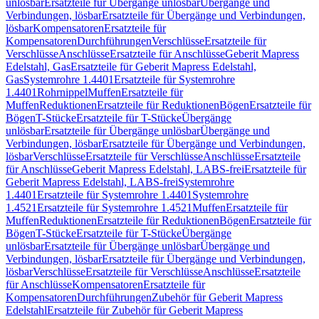
unlösbar
Ersatzteile für Übergänge unlösbar
Übergänge und
Verbindungen, lösbar
Ersatzteile für Übergänge und Verbindungen,
lösbar
Kompensatoren
Ersatzteile für
Kompensatoren
Durchführungen
Verschlüsse
Ersatzteile für
Verschlüsse
Anschlüsse
Ersatzteile für Anschlüsse
Geberit Mapress
Edelstahl, Gas
Ersatzteile für Geberit Mapress Edelstahl,
Gas
Systemrohre 1.4401
Ersatzteile für Systemrohre
1.4401
Rohrnippel
Muffen
Ersatzteile für
Muffen
Reduktionen
Ersatzteile für Reduktionen
Bögen
Ersatzteile für
Bögen
T-Stücke
Ersatzteile für T-Stücke
Übergänge
unlösbar
Ersatzteile für Übergänge unlösbar
Übergänge und
Verbindungen, lösbar
Ersatzteile für Übergänge und Verbindungen,
lösbar
Verschlüsse
Ersatzteile für Verschlüsse
Anschlüsse
Ersatzteile
für Anschlüsse
Geberit Mapress Edelstahl, LABS-frei
Ersatzteile für
Geberit Mapress Edelstahl, LABS-frei
Systemrohre
1.4401
Ersatzteile für Systemrohre 1.4401
Systemrohre
1.4521
Ersatzteile für Systemrohre 1.4521
Muffen
Ersatzteile für
Muffen
Reduktionen
Ersatzteile für Reduktionen
Bögen
Ersatzteile für
Bögen
T-Stücke
Ersatzteile für T-Stücke
Übergänge
unlösbar
Ersatzteile für Übergänge unlösbar
Übergänge und
Verbindungen, lösbar
Ersatzteile für Übergänge und Verbindungen,
lösbar
Verschlüsse
Ersatzteile für Verschlüsse
Anschlüsse
Ersatzteile
für Anschlüsse
Kompensatoren
Ersatzteile für
Kompensatoren
Durchführungen
Zubehör für Geberit Mapress
Edelstahl
Ersatzteile für Zubehör für Geberit Mapress