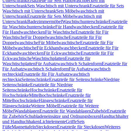
Unterschrank
Ersatzteile für Sets Handwaschbecken mit
Unterschrank
Sets Waschtisch mit Unterschrank
Ersatzteile für Sets
Waschtisch mit Unterschrank
Sets Möbelwaschtisch mit
Unterschrank
Ersatzteile für Sets Möbelwaschtisch mit
Unterschrank
Badezimmermöbel
Waschtischunterschränke
Ersatzteile
für Waschtischunterschränke
Für Handwaschbecken
Ersatzteile für
Für Handwaschbecken
Für Waschtische
Ersatzteile für Für
Waschtische
Für Doppelwaschtische
Ersatzteile für Für
Doppelwaschtische
Für Möbelwaschtische
Ersatzteile für Für
Möbelwaschtische
Für Eckhandwaschbecken
Ersatzteile für Für
Eckhandwaschbecken
Für Eckwaschtische
Ersatzteile für Für
Eckwaschtische
Waschtischplatten
Ersatzteile für
Waschtischplatten
Für Aufsatzwaschtisch Schalenform
Ersatzteile für
Für Aufsatzwaschtisch Schalenform
Für Aufsatzwaschtisch
rechteckig
Ersatzteile für Für Aufsatzwaschtisch
rechteckig
Seitenschränke
Ersatzteile für Seitenschränke
Niedrige
Seitenschränke
Ersatzteile für Niedrige
Seitenschränke
Hochschränke
Ersatzteile für
Hochschränke
Mittelhochschränke
Ersatzteile für
Mittelhochschränke
Hängeschränke
Ersatzteile für
Hängeschränke
Weitere Möbel
Ersatzteile für Weitere
Möbel
Wandablagen
Ersatzteile für Wandablagen
Zubehör
Ersatzteile
für Zubehör
Schubladeneinsätze und Ordnungsboxen
Handtuchhalter
und Handtuchhaken
Lichtelemente
Griffe
Sets
Füße
Magnettafeln
Steckdosen
Ersatzteile für Steckdosen
Weiteres