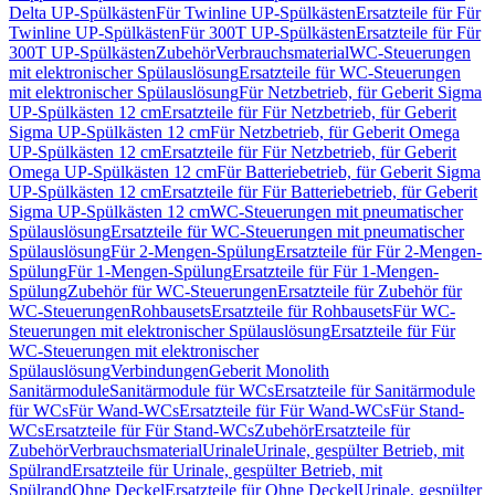
Delta UP-Spülkästen
Für Twinline UP-Spülkästen
Ersatzteile für Für
Twinline UP-Spülkästen
Für 300T UP-Spülkästen
Ersatzteile für Für
300T UP-Spülkästen
Zubehör
Verbrauchsmaterial
WC-Steuerungen
mit elektronischer Spülauslösung
Ersatzteile für WC-Steuerungen
mit elektronischer Spülauslösung
Für Netzbetrieb, für Geberit Sigma
UP-Spülkästen 12 cm
Ersatzteile für Für Netzbetrieb, für Geberit
Sigma UP-Spülkästen 12 cm
Für Netzbetrieb, für Geberit Omega
UP-Spülkästen 12 cm
Ersatzteile für Für Netzbetrieb, für Geberit
Omega UP-Spülkästen 12 cm
Für Batteriebetrieb, für Geberit Sigma
UP-Spülkästen 12 cm
Ersatzteile für Für Batteriebetrieb, für Geberit
Sigma UP-Spülkästen 12 cm
WC-Steuerungen mit pneumatischer
Spülauslösung
Ersatzteile für WC-Steuerungen mit pneumatischer
Spülauslösung
Für 2-Mengen-Spülung
Ersatzteile für Für 2-Mengen-
Spülung
Für 1-Mengen-Spülung
Ersatzteile für Für 1-Mengen-
Spülung
Zubehör für WC-Steuerungen
Ersatzteile für Zubehör für
WC-Steuerungen
Rohbausets
Ersatzteile für Rohbausets
Für WC-
Steuerungen mit elektronischer Spülauslösung
Ersatzteile für Für
WC-Steuerungen mit elektronischer
Spülauslösung
Verbindungen
Geberit Monolith
Sanitärmodule
Sanitärmodule für WCs
Ersatzteile für Sanitärmodule
für WCs
Für Wand-WCs
Ersatzteile für Für Wand-WCs
Für Stand-
WCs
Ersatzteile für Für Stand-WCs
Zubehör
Ersatzteile für
Zubehör
Verbrauchsmaterial
Urinale
Urinale, gespülter Betrieb, mit
Spülrand
Ersatzteile für Urinale, gespülter Betrieb, mit
Spülrand
Ohne Deckel
Ersatzteile für Ohne Deckel
Urinale, gespülter