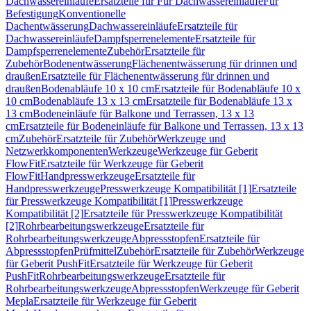
Dachwassereinläufe
Ersatzteile für Für Dachwassereinläufe
Für
Befestigung
Konventionelle
Dachentwässerung
Dachwassereinläufe
Ersatzteile für
Dachwassereinläufe
Dampfsperrenelemente
Ersatzteile für
Dampfsperrenelemente
Zubehör
Ersatzteile für
Zubehör
Bodenentwässerung
Flächenentwässerung für drinnen und
draußen
Ersatzteile für Flächenentwässerung für drinnen und
draußen
Bodenabläufe 10 x 10 cm
Ersatzteile für Bodenabläufe 10 x
10 cm
Bodenabläufe 13 x 13 cm
Ersatzteile für Bodenabläufe 13 x
13 cm
Bodeneinläufe für Balkone und Terrassen, 13 x 13
cm
Ersatzteile für Bodeneinläufe für Balkone und Terrassen, 13 x 13
cm
Zubehör
Ersatzteile für Zubehör
Werkzeuge und
Netzwerkkomponenten
Werkzeuge
Werkzeuge für Geberit
FlowFit
Ersatzteile für Werkzeuge für Geberit
FlowFit
Handpresswerkzeuge
Ersatzteile für
Handpresswerkzeuge
Presswerkzeuge Kompatibilität [1]
Ersatzteile
für Presswerkzeuge Kompatibilität [1]
Presswerkzeuge
Kompatibilität [2]
Ersatzteile für Presswerkzeuge Kompatibilität
[2]
Rohrbearbeitungswerkzeuge
Ersatzteile für
Rohrbearbeitungswerkzeuge
Abpressstopfen
Ersatzteile für
Abpressstopfen
Prüfmittel
Zubehör
Ersatzteile für Zubehör
Werkzeuge
für Geberit PushFit
Ersatzteile für Werkzeuge für Geberit
PushFit
Rohrbearbeitungswerkzeuge
Ersatzteile für
Rohrbearbeitungswerkzeuge
Abpressstopfen
Werkzeuge für Geberit
Mepla
Ersatzteile für Werkzeuge für Geberit