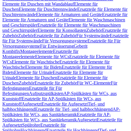
Elemente für Duschen mit Wandablauf
Elemente für
Duschen
Elemente für Duschtrennwände
Ersatzteile für Elemente für
Duschtrennwände
Elemente für Armaturen und Geräte
Ersatzteile für
Elemente für Armaturen und Geräte
Elemente für Waschmaschinen
und Geschirrspüler
Ersatzteile für Elemente für Waschmaschinen
und Geschirrspüler
Elemente für Konsollasten
Zubehör
Ersatzteile für
Zubehör
Zubehör
Ersatzteile für Zubehör
Für Systemwände
Ersatzteile
für Für Systemwände
Für Versorgungssysteme
Ersatzteile für Für
Versorgungssysteme
Für Entwässerung
Geberit
Kombifix
Montageelemente
Ersatzteile für
Montageelemente
Elemente für WCs
Ersatzteile für Elemente für
WCs
Elemente für Waschtische
Ersatzteile für Elemente für
Waschtische
Elemente für Bidets
Ersatzteile für Elemente für
Bidets
Elemente für Urinale
Ersatzteile für Elemente für
Urinale
Elemente für Duschen
Ersatzteile für Elemente für
Duschen
Zubehör
Ersatzteile für Zubehör
Für WC-Elemente
Für
Befestigungen
Ersatzteile für Für
Befestigungen
Aufputzspülkästen
AP-Spülkästen für WCs, aus
Kunststoff
Ersatzteile für AP-Spülkästen für WCs, aus
Kunststoff
Aufgesetzt
Ersatzteile für Aufgesetzt
Tief- und
halbhochhängend
Ersatzteile für Tief- und halbhochhängend
AP-
Spülkästen für WCs, aus Sanitärkeramik
Ersatzteile für AP-
Spülkästen für WCs, aus Sanitärkeramik
Aufgesetzt
Ersatzteile für
Aufgesetzt
Spülrohre
Ersatzteile für
Spülrohre
Hochhängend
Ersatzteile für Hochhängend
Tief- und