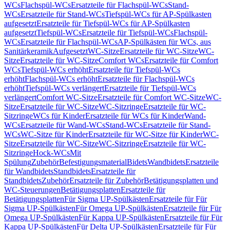
WCs
Flachspül-WCs
Ersatzteile für Flachspül-WCs
Stand-
WCs
Ersatzteile für Stand-WCs
Tiefspül-WCs für AP-Spülkasten
aufgesetzt
Ersatzteile für Tiefspül-WCs für AP-Spülkasten
aufgesetzt
Tiefspül-WCs
Ersatzteile für Tiefspül-WCs
Flachspül-
WCs
Ersatzteile für Flachspül-WCs
AP-Spülkästen für WCs, aus
Sanitärkeramik
Aufgesetzt
WC-Sitze
Ersatzteile für WC-Sitze
WC-
Sitze
Ersatzteile für WC-Sitze
Comfort WCs
Ersatzteile für Comfort
WCs
Tiefspül-WCs erhöht
Ersatzteile für Tiefspül-WCs
erhöht
Flachspül-WCs erhöht
Ersatzteile für Flachspül-WCs
erhöht
Tiefspül-WCs verlängert
Ersatzteile für Tiefspül-WCs
verlängert
Comfort WC-Sitze
Ersatzteile für Comfort WC-Sitze
WC-
Sitze
Ersatzteile für WC-Sitze
WC-Sitzringe
Ersatzteile für WC-
Sitzringe
WCs für Kinder
Ersatzteile für WCs für Kinder
Wand-
WCs
Ersatzteile für Wand-WCs
Stand-WCs
Ersatzteile für Stand-
WCs
WC-Sitze für Kinder
Ersatzteile für WC-Sitze für Kinder
WC-
Sitze
Ersatzteile für WC-Sitze
WC-Sitzringe
Ersatzteile für WC-
Sitzringe
Hock-WCs
Mit
Spülung
Zubehör
Befestigungsmaterial
Bidets
Wandbidets
Ersatzteile
für Wandbidets
Standbidets
Ersatzteile für
Standbidets
Zubehör
Ersatzteile für Zubehör
Betätigungsplatten und
WC-Steuerungen
Betätigungsplatten
Ersatzteile für
Betätigungsplatten
Für Sigma UP-Spülkästen
Ersatzteile für Für
Sigma UP-Spülkästen
Für Omega UP-Spülkästen
Ersatzteile für Für
Omega UP-Spülkästen
Für Kappa UP-Spülkästen
Ersatzteile für Für
Kappa UP-Spülkästen
Für Delta UP-Spülkästen
Ersatzteile für Für