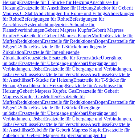
Heizung
Ersatzteile für T-Stücke für Heizung
Anschlüsse für
Heizung
Ersatzteile für Anschlüsse für Heizung
Zubehör für Geberit
Mapress C-Stahl
Abdichtungen für Rohre und Fittings
Abdeckungen
für Rohre
Befestigungen für Rohre
Befestigungen für
Anschlüsse
Systemdichtungen
Sets Schraube für
Flanschverbindungen
Geberit Mapress Kupfer
Geberit Mapress
Kupfer
Ersatzteile für Geberit Mapress Kupfer
Muffen
Ersatzteile für
Muffen
Reduktionen
Ersatzteile für Reduktionen
Bögen
Ersatzteile für
Bögen
T-Stücke
Ersatzteile für T-Stücke
Innenliegende
Zirkulation
Ersatzteile für Innenliegende
Zirkulation
Kreuzstücke
Ersatzteile für Kreuzstücke
Übergänge
unlösbar
Ersatzteile für Übergänge unlösbar
Übergänge und
Verbindungen, lösbar
Ersatzteile für Übergänge und Verbindungen,
lösbar
Verschlüsse
Ersatzteile für Verschlüsse
Anschlüsse
Ersatzteile
für Anschlüsse
T-Stücke für Heizung
Ersatzteile für T-Stücke für
Heizung
Anschlüsse für Heizung
Ersatzteile für Anschlüsse für
Heizung
Geberit Mapress Kupfer, Gas
Ersatzteile für Geberit
Mapress Kupfer, Gas
Muffen
Ersatzteile für
Muffen
Reduktionen
Ersatzteile für Reduktionen
Bögen
Ersatzteile für
Bögen
T-Stücke
Ersatzteile für T-Stücke
Übergänge
unlösbar
Ersatzteile für Übergänge unlösbar
Übergänge und
Verbindungen, lösbar
Ersatzteile für Übergänge und Verbindungen,
lösbar
Verschlüsse
Ersatzteile für Verschlüsse
Anschlüsse
Ersatzteile
für Anschlüsse
Zubehör für Geberit Mapress Kupfer
Ersatzteile für
Zubehör für Geberit Mapress Kupfer
Dämmungen für