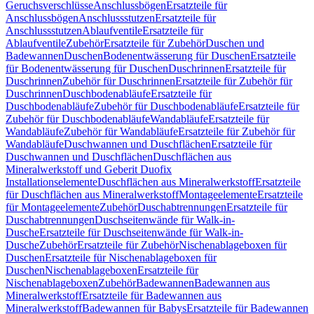
Geruchsverschlüsse
Anschlussbögen
Ersatzteile für
Anschlussbögen
Anschlussstutzen
Ersatzteile für
Anschlussstutzen
Ablaufventile
Ersatzteile für
Ablaufventile
Zubehör
Ersatzteile für Zubehör
Duschen und
Badewannen
Duschen
Bodenentwässerung für Duschen
Ersatzteile
für Bodenentwässerung für Duschen
Duschrinnen
Ersatzteile für
Duschrinnen
Zubehör für Duschrinnen
Ersatzteile für Zubehör für
Duschrinnen
Duschbodenabläufe
Ersatzteile für
Duschbodenabläufe
Zubehör für Duschbodenabläufe
Ersatzteile für
Zubehör für Duschbodenabläufe
Wandabläufe
Ersatzteile für
Wandabläufe
Zubehör für Wandabläufe
Ersatzteile für Zubehör für
Wandabläufe
Duschwannen und Duschflächen
Ersatzteile für
Duschwannen und Duschflächen
Duschflächen aus
Mineralwerkstoff und Geberit Duofix
Installationselemente
Duschflächen aus Mineralwerkstoff
Ersatzteile
für Duschflächen aus Mineralwerkstoff
Montageelemente
Ersatzteile
für Montageelemente
Zubehör
Duschabtrennungen
Ersatzteile für
Duschabtrennungen
Duschseitenwände für Walk-in-
Dusche
Ersatzteile für Duschseitenwände für Walk-in-
Dusche
Zubehör
Ersatzteile für Zubehör
Nischenablageboxen für
Duschen
Ersatzteile für Nischenablageboxen für
Duschen
Nischenablageboxen
Ersatzteile für
Nischenablageboxen
Zubehör
Badewannen
Badewannen aus
Mineralwerkstoff
Ersatzteile für Badewannen aus
Mineralwerkstoff
Badewannen für Babys
Ersatzteile für Badewannen