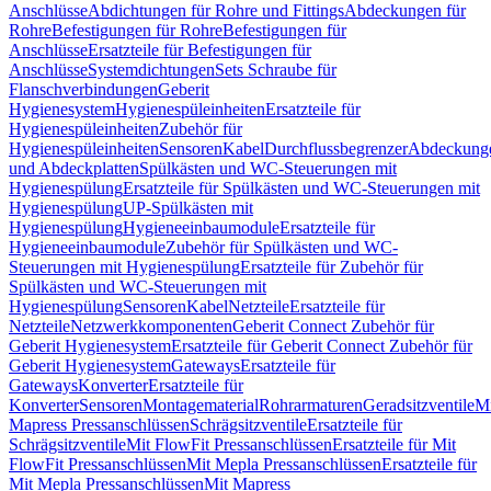
Anschlüsse
Abdichtungen für Rohre und Fittings
Abdeckungen für
Rohre
Befestigungen für Rohre
Befestigungen für
Anschlüsse
Ersatzteile für Befestigungen für
Anschlüsse
Systemdichtungen
Sets Schraube für
Flanschverbindungen
Geberit
Hygienesystem
Hygienespüleinheiten
Ersatzteile für
Hygienespüleinheiten
Zubehör für
Hygienespüleinheiten
Sensoren
Kabel
Durchflussbegrenzer
Abdeckung
und Abdeckplatten
Spülkästen und WC-Steuerungen mit
Hygienespülung
Ersatzteile für Spülkästen und WC-Steuerungen mit
Hygienespülung
UP-Spülkästen mit
Hygienespülung
Hygieneeinbaumodule
Ersatzteile für
Hygieneeinbaumodule
Zubehör für Spülkästen und WC-
Steuerungen mit Hygienespülung
Ersatzteile für Zubehör für
Spülkästen und WC-Steuerungen mit
Hygienespülung
Sensoren
Kabel
Netzteile
Ersatzteile für
Netzteile
Netzwerkkomponenten
Geberit Connect Zubehör für
Geberit Hygienesystem
Ersatzteile für Geberit Connect Zubehör für
Geberit Hygienesystem
Gateways
Ersatzteile für
Gateways
Konverter
Ersatzteile für
Konverter
Sensoren
Montagematerial
Rohrarmaturen
Geradsitzventile
Mi
Mapress Pressanschlüssen
Schrägsitzventile
Ersatzteile für
Schrägsitzventile
Mit FlowFit Pressanschlüssen
Ersatzteile für Mit
FlowFit Pressanschlüssen
Mit Mepla Pressanschlüssen
Ersatzteile für
Mit Mepla Pressanschlüssen
Mit Mapress