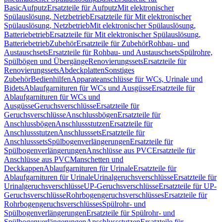
Basic
Aufputz
Ersatzteile für Aufputz
Mit elektronischer
Spülauslösung, Netzbetrieb
Ersatzteile für Mit elektronischer
Spülauslösung, Netzbetrieb
Mit elektronischer Spülauslösung,
Batteriebetrieb
Ersatzteile für Mit elektronischer Spülauslösung,
Batteriebetrieb
Zubehör
Ersatzteile für Zubehör
Rohbau- und
Austauschsets
Ersatzteile für Rohbau- und Austauschsets
Spülrohre,
Spülbögen und Übergänge
Renovierungssets
Ersatzteile für
Renovierungssets
Abdeckplatten
Sonstiges
Zubehör
Bedienhilfen
Apparateanschlüsse für WCs, Urinale und
Bidets
Ablaufgarnituren für WCs und Ausgüsse
Ersatzteile für
Ablaufgarnituren für WCs und
Ausgüsse
Geruchsverschlüsse
Ersatzteile für
Geruchsverschlüsse
Anschlussbögen
Ersatzteile für
Anschlussbögen
Anschlussstutzen
Ersatzteile für
Anschlussstutzen
Anschlusssets
Ersatzteile für
Anschlusssets
Spülbogenverlängerungen
Ersatzteile für
Spülbogenverlängerungen
Anschlüsse aus PVC
Ersatzteile für
Anschlüsse aus PVC
Manschetten und
Deckkappen
Ablaufgarnituren für Urinale
Ersatzteile für
Ablaufgarnituren für Urinale
Urinalgeruchsverschlüsse
Ersatzteile für
Urinalgeruchsverschlüsse
UP-Geruchsverschlüsse
Ersatzteile für UP-
Geruchsverschlüsse
Rohrbogengeruchsverschlüsses
Ersatzteile für
Rohrbogengeruchsverschlüsses
Spülrohr- und
Spülbogenverlängerungen
Ersatzteile für Spülrohr- und
Spülbogenverlängerungen
Anschlussstutzen
Ersatzteile für