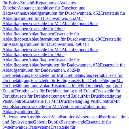
für Babys
Zubehör
Reparatursets
Weiteres
Zubehör
Apparateanschlüsse für Duschen und
Badewannen
Ablaufgarnituren für Duschwannen, d52
Ersatzteile für
Ablaufgarnituren für Duschwannen, d52
Mit
Ablaufkappen
Ersatzteile für Mit Ablaufkappen
Ohne
Ablaufkappen
Ersatzteile für Ohne
Ablaufkappen
Ablaufkappen
Ersatzteile für
Ablaufkappen
Ablaufgarnituren für Duschwannen, d90
Ersatzteile
für Ablaufgarnituren für Duschwannen, d90
Mit
Ablaufkappen
Ersatzteile für Mit Ablaufkappen
Ohne
Ablaufkappen
Ersatzteile für Ohne
Ablaufkappen
Ablaufkappen
Ersatzteile für
Ablaufkappen
Ablaufgarnituren für Badewannen, d52
Ersatzteile für
Ablaufgarnituren für Badewannen, d52
Mit
Drehbetätigung
Ersatzteile für Mit Drehbetätigung
Fertigbausets für
Drehbetätigung
Ersatzteile für Fertigbausets für Drehbetätigung
Mit
Drehbetätigung und Zulauf
Ersatzteile für Mit Drehbetätigung und
Zulauf
Fertigbausets für Drehbetätigung und Zulauf
Ersatzteile für
Fertigbausets für Drehbetätigung und Zulauf
Mit Druckbetätigung
PushControl
Ersatzteile für Mit Druckbetätigung PushControl
Mit
Ventilstopfen
Ersatzteile für Mit Ventilstopfen
Zubehör für
Ablaufgarnituren für
Badewannen
Anschlusssets
Ventilstopfen
Wasseranschlüsse
Installation
und Spülsysteme
Geberit Duofix
Systemwände
Ersatzteile für
Systemwände
Tragsysteme
Ersatzteile für