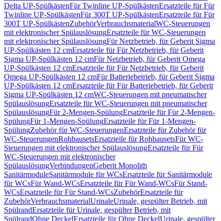
Delta UP-Spülkästen
Für Twinline UP-Spülkästen
Ersatzteile für Für
Twinline UP-Spülkästen
Für 300T UP-Spülkästen
Ersatzteile für Für
300T UP-Spülkästen
Zubehör
Verbrauchsmaterial
WC-Steuerungen
mit elektronischer Spülauslösung
Ersatzteile für WC-Steuerungen
mit elektronischer Spülauslösung
Für Netzbetrieb, für Geberit Sigma
UP-Spülkästen 12 cm
Ersatzteile für Für Netzbetrieb, für Geberit
Sigma UP-Spülkästen 12 cm
Für Netzbetrieb, für Geberit Omega
UP-Spülkästen 12 cm
Ersatzteile für Für Netzbetrieb, für Geberit
Omega UP-Spülkästen 12 cm
Für Batteriebetrieb, für Geberit Sigma
UP-Spülkästen 12 cm
Ersatzteile für Für Batteriebetrieb, für Geberit
Sigma UP-Spülkästen 12 cm
WC-Steuerungen mit pneumatischer
Spülauslösung
Ersatzteile für WC-Steuerungen mit pneumatischer
Spülauslösung
Für 2-Mengen-Spülung
Ersatzteile für Für 2-Mengen-
Spülung
Für 1-Mengen-Spülung
Ersatzteile für Für 1-Mengen-
Spülung
Zubehör für WC-Steuerungen
Ersatzteile für Zubehör für
WC-Steuerungen
Rohbausets
Ersatzteile für Rohbausets
Für WC-
Steuerungen mit elektronischer Spülauslösung
Ersatzteile für Für
WC-Steuerungen mit elektronischer
Spülauslösung
Verbindungen
Geberit Monolith
Sanitärmodule
Sanitärmodule für WCs
Ersatzteile für Sanitärmodule
für WCs
Für Wand-WCs
Ersatzteile für Für Wand-WCs
Für Stand-
WCs
Ersatzteile für Für Stand-WCs
Zubehör
Ersatzteile für
Zubehör
Verbrauchsmaterial
Urinale
Urinale, gespülter Betrieb, mit
Spülrand
Ersatzteile für Urinale, gespülter Betrieb, mit
Spülrand
Ohne Deckel
Ersatzteile für Ohne Deckel
Urinale, gespülter