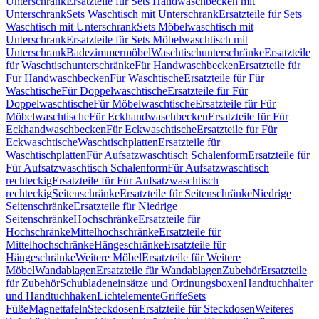
Unterschrank
Ersatzteile für Sets Handwaschbecken mit
Unterschrank
Sets Waschtisch mit Unterschrank
Ersatzteile für Sets
Waschtisch mit Unterschrank
Sets Möbelwaschtisch mit
Unterschrank
Ersatzteile für Sets Möbelwaschtisch mit
Unterschrank
Badezimmermöbel
Waschtischunterschränke
Ersatzteile
für Waschtischunterschränke
Für Handwaschbecken
Ersatzteile für
Für Handwaschbecken
Für Waschtische
Ersatzteile für Für
Waschtische
Für Doppelwaschtische
Ersatzteile für Für
Doppelwaschtische
Für Möbelwaschtische
Ersatzteile für Für
Möbelwaschtische
Für Eckhandwaschbecken
Ersatzteile für Für
Eckhandwaschbecken
Für Eckwaschtische
Ersatzteile für Für
Eckwaschtische
Waschtischplatten
Ersatzteile für
Waschtischplatten
Für Aufsatzwaschtisch Schalenform
Ersatzteile für
Für Aufsatzwaschtisch Schalenform
Für Aufsatzwaschtisch
rechteckig
Ersatzteile für Für Aufsatzwaschtisch
rechteckig
Seitenschränke
Ersatzteile für Seitenschränke
Niedrige
Seitenschränke
Ersatzteile für Niedrige
Seitenschränke
Hochschränke
Ersatzteile für
Hochschränke
Mittelhochschränke
Ersatzteile für
Mittelhochschränke
Hängeschränke
Ersatzteile für
Hängeschränke
Weitere Möbel
Ersatzteile für Weitere
Möbel
Wandablagen
Ersatzteile für Wandablagen
Zubehör
Ersatzteile
für Zubehör
Schubladeneinsätze und Ordnungsboxen
Handtuchhalter
und Handtuchhaken
Lichtelemente
Griffe
Sets
Füße
Magnettafeln
Steckdosen
Ersatzteile für Steckdosen
Weiteres