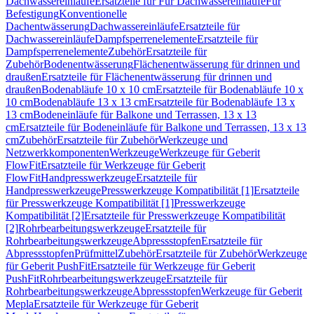
Dachwassereinläufe
Ersatzteile für Für Dachwassereinläufe
Für
Befestigung
Konventionelle
Dachentwässerung
Dachwassereinläufe
Ersatzteile für
Dachwassereinläufe
Dampfsperrenelemente
Ersatzteile für
Dampfsperrenelemente
Zubehör
Ersatzteile für
Zubehör
Bodenentwässerung
Flächenentwässerung für drinnen und
draußen
Ersatzteile für Flächenentwässerung für drinnen und
draußen
Bodenabläufe 10 x 10 cm
Ersatzteile für Bodenabläufe 10 x
10 cm
Bodenabläufe 13 x 13 cm
Ersatzteile für Bodenabläufe 13 x
13 cm
Bodeneinläufe für Balkone und Terrassen, 13 x 13
cm
Ersatzteile für Bodeneinläufe für Balkone und Terrassen, 13 x 13
cm
Zubehör
Ersatzteile für Zubehör
Werkzeuge und
Netzwerkkomponenten
Werkzeuge
Werkzeuge für Geberit
FlowFit
Ersatzteile für Werkzeuge für Geberit
FlowFit
Handpresswerkzeuge
Ersatzteile für
Handpresswerkzeuge
Presswerkzeuge Kompatibilität [1]
Ersatzteile
für Presswerkzeuge Kompatibilität [1]
Presswerkzeuge
Kompatibilität [2]
Ersatzteile für Presswerkzeuge Kompatibilität
[2]
Rohrbearbeitungswerkzeuge
Ersatzteile für
Rohrbearbeitungswerkzeuge
Abpressstopfen
Ersatzteile für
Abpressstopfen
Prüfmittel
Zubehör
Ersatzteile für Zubehör
Werkzeuge
für Geberit PushFit
Ersatzteile für Werkzeuge für Geberit
PushFit
Rohrbearbeitungswerkzeuge
Ersatzteile für
Rohrbearbeitungswerkzeuge
Abpressstopfen
Werkzeuge für Geberit
Mepla
Ersatzteile für Werkzeuge für Geberit