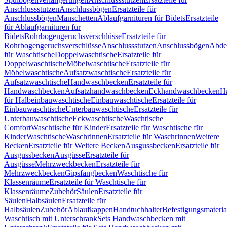
Anschlussstutzen
Anschlussbögen
Ersatzteile für
Anschlussbögen
Manschetten
Ablaufgarnituren für Bidets
Ersatzteile
für Ablaufgarnituren für
Bidets
Rohrbogengeruchsverschlüsse
Ersatzteile für
Rohrbogengeruchsverschlüsse
Anschlussstutzen
Anschlussbögen
Abde
für Waschtische
Doppelwaschtische
Ersatzteile für
Doppelwaschtische
Möbelwaschtische
Ersatzteile für
Möbelwaschtische
Aufsatzwaschtische
Ersatzteile für
Aufsatzwaschtische
Handwaschbecken
Ersatzteile für
Handwaschbecken
Aufsatzhandwaschbecken
Eckhandwaschbecken
H
für Halbeinbauwaschtische
Einbauwaschtische
Ersatzteile für
Einbauwaschtische
Unterbauwaschtische
Ersatzteile für
Unterbauwaschtische
Eckwaschtische
Waschtische
Comfort
Waschtische für Kinder
Ersatzteile für Waschtische für
Kinder
Waschtische
Waschrinnen
Ersatzteile für Waschrinnen
Weitere
Becken
Ersatzteile für Weitere Becken
Ausgussbecken
Ersatzteile für
Ausgussbecken
Ausgüsse
Ersatzteile für
Ausgüsse
Mehrzweckbecken
Ersatzteile für
Mehrzweckbecken
Gipsfangbecken
Waschtische für
Klassenräume
Ersatzteile für Waschtische für
Klassenräume
Zubehör
Säulen
Ersatzteile für
Säulen
Halbsäulen
Ersatzteile für
Halbsäulen
Zubehör
Ablaufkappen
Handtuchhalter
Befestigungsmateria
Waschtisch mit Unterschrank
Sets Handwaschbecken mit