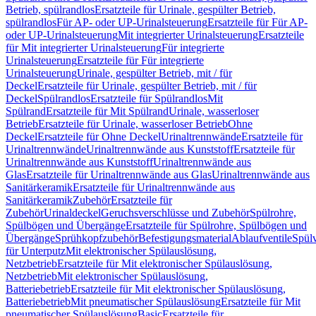
Betrieb, spülrandlos
Ersatzteile für Urinale, gespülter Betrieb,
spülrandlos
Für AP- oder UP-Urinalsteuerung
Ersatzteile für Für AP-
oder UP-Urinalsteuerung
Mit integrierter Urinalsteuerung
Ersatzteile
für Mit integrierter Urinalsteuerung
Für integrierte
Urinalsteuerung
Ersatzteile für Für integrierte
Urinalsteuerung
Urinale, gespülter Betrieb, mit / für
Deckel
Ersatzteile für Urinale, gespülter Betrieb, mit / für
Deckel
Spülrandlos
Ersatzteile für Spülrandlos
Mit
Spülrand
Ersatzteile für Mit Spülrand
Urinale, wasserloser
Betrieb
Ersatzteile für Urinale, wasserloser Betrieb
Ohne
Deckel
Ersatzteile für Ohne Deckel
Urinaltrennwände
Ersatzteile für
Urinaltrennwände
Urinaltrennwände aus Kunststoff
Ersatzteile für
Urinaltrennwände aus Kunststoff
Urinaltrennwände aus
Glas
Ersatzteile für Urinaltrennwände aus Glas
Urinaltrennwände aus
Sanitärkeramik
Ersatzteile für Urinaltrennwände aus
Sanitärkeramik
Zubehör
Ersatzteile für
Zubehör
Urinaldeckel
Geruchsverschlüsse und Zubehör
Spülrohre,
Spülbögen und Übergänge
Ersatzteile für Spülrohre, Spülbögen und
Übergänge
Sprühkopfzubehör
Befestigungsmaterial
Ablaufventile
Spülv
für Unterputz
Mit elektronischer Spülauslösung,
Netzbetrieb
Ersatzteile für Mit elektronischer Spülauslösung,
Netzbetrieb
Mit elektronischer Spülauslösung,
Batteriebetrieb
Ersatzteile für Mit elektronischer Spülauslösung,
Batteriebetrieb
Mit pneumatischer Spülauslösung
Ersatzteile für Mit
pneumatischer Spülauslösung
Basic
Ersatzteile für