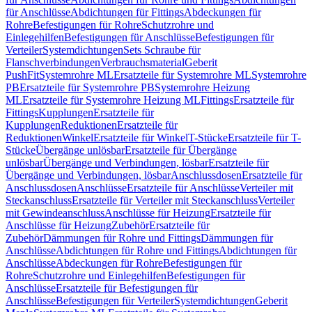
für Anschlüsse
Abdichtungen für Fittings
Abdeckungen für
Rohre
Befestigungen für Rohre
Schutzrohre und
Einlegehilfen
Befestigungen für Anschlüsse
Befestigungen für
Verteiler
Systemdichtungen
Sets Schraube für
Flanschverbindungen
Verbrauchsmaterial
Geberit
PushFit
Systemrohre ML
Ersatzteile für Systemrohre ML
Systemrohre
PB
Ersatzteile für Systemrohre PB
Systemrohre Heizung
ML
Ersatzteile für Systemrohre Heizung ML
Fittings
Ersatzteile für
Fittings
Kupplungen
Ersatzteile für
Kupplungen
Reduktionen
Ersatzteile für
Reduktionen
Winkel
Ersatzteile für Winkel
T-Stücke
Ersatzteile für T-
Stücke
Übergänge unlösbar
Ersatzteile für Übergänge
unlösbar
Übergänge und Verbindungen, lösbar
Ersatzteile für
Übergänge und Verbindungen, lösbar
Anschlussdosen
Ersatzteile für
Anschlussdosen
Anschlüsse
Ersatzteile für Anschlüsse
Verteiler mit
Steckanschluss
Ersatzteile für Verteiler mit Steckanschluss
Verteiler
mit Gewindeanschluss
Anschlüsse für Heizung
Ersatzteile für
Anschlüsse für Heizung
Zubehör
Ersatzteile für
Zubehör
Dämmungen für Rohre und Fittings
Dämmungen für
Anschlüsse
Abdichtungen für Rohre und Fittings
Abdichtungen für
Anschlüsse
Abdeckungen für Rohre
Befestigungen für
Rohre
Schutzrohre und Einlegehilfen
Befestigungen für
Anschlüsse
Ersatzteile für Befestigungen für
Anschlüsse
Befestigungen für Verteiler
Systemdichtungen
Geberit