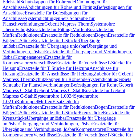
Edelstahl
Schutzkappen für Rohrende
Dämmungen für
Anschlüsse
Abdichtungen für Rohre und Fittings
Befestigungen für
Anschlüsse
Ersatzteile für Befestigungen für
Anschlüsse
Systemdichtungen
Sets Schraube für
Flanschverbindungen
Geberit Mapress Therm
Systemrohre
Therm
Fittings
Ersatzteile für Fittings
Muffen
Ersatzteile für
Muffen
Reduktionen
Ersatzteile für Reduktionen
Bögen
Ersatzteile für
Bögen
T-Stücke
Ersatzteile für T-Stücke
Übergänge
unlösbar
Ersatzteile für Übergänge unlösbar
Übergänge und
Verbindungen, lösbar
Ersatzteile für Übergänge und Verbindungen,
lösbar
Kompensatoren
Ersatzteile für
Kompensatoren
Verschlüsse
Ersatzteile für Verschlüsse
T-Stücke für
Heizung
Ersatzteile für T-Stücke für Heizung
Anschlüsse für
Heizung
Ersatzteile für Anschlüsse für Heizung
Zubehör für Geberit
Mapress Therm
Schutzkappen für Rohrende
Systemdichtungen
Sets
Schraube für Flanschverbindungen
Befestigungen für Rohre
Geberit
Mapress C-Stahl
Geberit Mapress C-Stahl
Ersatzteile für Geberit
Mapress C-Stahl
Systemrohre 1.0034
Systemrohre
1.0215
Rohrnippel
Muffen
Ersatzteile für
Muffen
Reduktionen
Ersatzteile für Reduktionen
Bögen
Ersatzteile für
Bögen
T-Stücke
Ersatzteile für T-Stücke
Kreuzstücke
Ersatzteile für
Kreuzstücke
Übergänge unlösbar
Ersatzteile für Übergänge
unlösbar
Übergänge und Verbindungen, lösbar
Ersatzteile für
Übergänge und Verbindungen, lösbar
Kompensatoren
Ersatzteile für
Kompensatoren
Verschlüsse
Ersatzteile für Verschlüsse
T-Stücke für