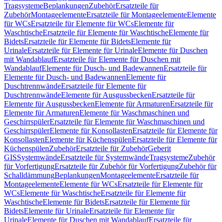
Tragsysteme
Beplankungen
Zubehör
Ersatzteile für
Zubehör
Montageelemente
Ersatzteile für Montageelemente
Elemente
für WCs
Ersatzteile für Elemente für WCs
Elemente für
Waschtische
Ersatzteile für Elemente für Waschtische
Elemente für
Bidets
Ersatzteile für Elemente für Bidets
Elemente für
Urinale
Ersatzteile für Elemente für Urinale
Elemente für Duschen
mit Wandablauf
Ersatzteile für Elemente für Duschen mit
Wandablauf
Elemente für Dusch- und Badewannen
Ersatzteile für
Elemente für Dusch- und Badewannen
Elemente für
Duschtrennwände
Ersatzteile für Elemente für
Duschtrennwände
Elemente für Ausgussbecken
Ersatzteile für
Elemente für Ausgussbecken
Elemente für Armaturen
Ersatzteile für
Elemente für Armaturen
Elemente für Waschmaschinen und
Geschirrspüler
Ersatzteile für Elemente für Waschmaschinen und
Geschirrspüler
Elemente für Konsollasten
Ersatzteile für Elemente für
Konsollasten
Elemente für Küchenspülen
Ersatzteile für Elemente für
Küchenspülen
Zubehör
Ersatzteile für Zubehör
Geberit
GIS
Systemwände
Ersatzteile für Systemwände
Tragsysteme
Zubehör
für Vorfertigung
Ersatzteile für Zubehör für Vorfertigung
Zubehör für
Schalldämmung
Beplankungen
Montageelemente
Ersatzteile für
Montageelemente
Elemente für WCs
Ersatzteile für Elemente für
WCs
Elemente für Waschtische
Ersatzteile für Elemente für
Waschtische
Elemente für Bidets
Ersatzteile für Elemente für
Bidets
Elemente für Urinale
Ersatzteile für Elemente für
Urinale
Elemente für Duschen mit Wandablauf
Ersatzteile für