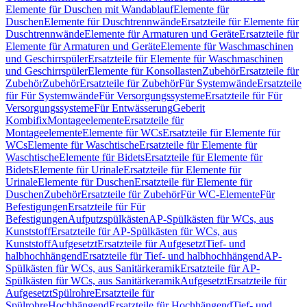
Elemente für Duschen mit Wandablauf
Elemente für
Duschen
Elemente für Duschtrennwände
Ersatzteile für Elemente für
Duschtrennwände
Elemente für Armaturen und Geräte
Ersatzteile für
Elemente für Armaturen und Geräte
Elemente für Waschmaschinen
und Geschirrspüler
Ersatzteile für Elemente für Waschmaschinen
und Geschirrspüler
Elemente für Konsollasten
Zubehör
Ersatzteile für
Zubehör
Zubehör
Ersatzteile für Zubehör
Für Systemwände
Ersatzteile
für Für Systemwände
Für Versorgungssysteme
Ersatzteile für Für
Versorgungssysteme
Für Entwässerung
Geberit
Kombifix
Montageelemente
Ersatzteile für
Montageelemente
Elemente für WCs
Ersatzteile für Elemente für
WCs
Elemente für Waschtische
Ersatzteile für Elemente für
Waschtische
Elemente für Bidets
Ersatzteile für Elemente für
Bidets
Elemente für Urinale
Ersatzteile für Elemente für
Urinale
Elemente für Duschen
Ersatzteile für Elemente für
Duschen
Zubehör
Ersatzteile für Zubehör
Für WC-Elemente
Für
Befestigungen
Ersatzteile für Für
Befestigungen
Aufputzspülkästen
AP-Spülkästen für WCs, aus
Kunststoff
Ersatzteile für AP-Spülkästen für WCs, aus
Kunststoff
Aufgesetzt
Ersatzteile für Aufgesetzt
Tief- und
halbhochhängend
Ersatzteile für Tief- und halbhochhängend
AP-
Spülkästen für WCs, aus Sanitärkeramik
Ersatzteile für AP-
Spülkästen für WCs, aus Sanitärkeramik
Aufgesetzt
Ersatzteile für
Aufgesetzt
Spülrohre
Ersatzteile für
Spülrohre
Hochhängend
Ersatzteile für Hochhängend
Tief- und