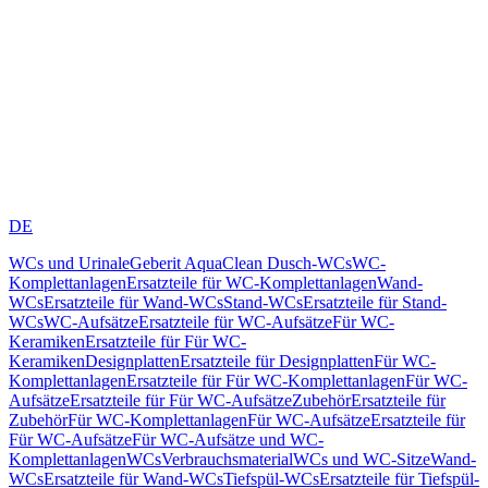
DE
WCs und Urinale
Geberit AquaClean Dusch-WCs
WC-
Komplettanlagen
Ersatzteile für WC-Komplettanlagen
Wand-
WCs
Ersatzteile für Wand-WCs
Stand-WCs
Ersatzteile für Stand-
WCs
WC-Aufsätze
Ersatzteile für WC-Aufsätze
Für WC-
Keramiken
Ersatzteile für Für WC-
Keramiken
Designplatten
Ersatzteile für Designplatten
Für WC-
Komplettanlagen
Ersatzteile für Für WC-Komplettanlagen
Für WC-
Aufsätze
Ersatzteile für Für WC-Aufsätze
Zubehör
Ersatzteile für
Zubehör
Für WC-Komplettanlagen
Für WC-Aufsätze
Ersatzteile für
Für WC-Aufsätze
Für WC-Aufsätze und WC-
Komplettanlagen
WCs
Verbrauchsmaterial
WCs und WC-Sitze
Wand-
WCs
Ersatzteile für Wand-WCs
Tiefspül-WCs
Ersatzteile für Tiefspül-