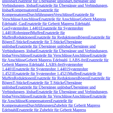
unlösbar
Ersatzteile für Übergänge unlösbar
Übergänge und
Verbindungen, lösbar
Ersatzteile für Übergänge und Verbindungen,
lösbar
Kompensatoren
Ersatzteile für
Kompensatoren
Durchführungen
Verschlüsse
Ersatzteile für
Verschlüsse
Anschlüsse
Ersatzteile für Anschlüsse
Geberit Mapress
Edelstahl, Gas
Ersatzteile für Geberit Mapress Edelstahl,
Gas
Systemrohre 1.4401
Ersatzteile für Systemrohre
1.4401
Rohrnippel
Muffen
Ersatzteile für
Muffen
Reduktionen
Ersatzteile für Reduktionen
Bögen
Ersatzteile für
Bögen
T-Stücke
Ersatzteile für T-Stücke
Übergänge
unlösbar
Ersatzteile für Übergänge unlösbar
Übergänge und
Verbindungen, lösbar
Ersatzteile für Übergänge und Verbindungen,
lösbar
Verschlüsse
Ersatzteile für Verschlüsse
Anschlüsse
Ersatzteile
für Anschlüsse
Geberit Mapress Edelstahl, LABS-frei
Ersatzteile für
Geberit Mapress Edelstahl, LABS-frei
Systemrohre
1.4401
Ersatzteile für Systemrohre 1.4401
Systemrohre
1.4521
Ersatzteile für Systemrohre 1.4521
Muffen
Ersatzteile für
Muffen
Reduktionen
Ersatzteile für Reduktionen
Bögen
Ersatzteile für
Bögen
T-Stücke
Ersatzteile für T-Stücke
Übergänge
unlösbar
Ersatzteile für Übergänge unlösbar
Übergänge und
Verbindungen, lösbar
Ersatzteile für Übergänge und Verbindungen,
lösbar
Verschlüsse
Ersatzteile für Verschlüsse
Anschlüsse
Ersatzteile
für Anschlüsse
Kompensatoren
Ersatzteile für
Kompensatoren
Durchführungen
Zubehör für Geberit Mapress
Edelstahl
Ersatzteile für Zubehör für Geberit Mapress