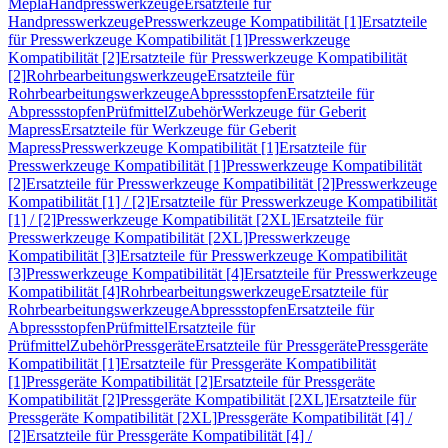
Mepla
Handpresswerkzeuge
Ersatzteile für
Handpresswerkzeuge
Presswerkzeuge Kompatibilität [1]
Ersatzteile
für Presswerkzeuge Kompatibilität [1]
Presswerkzeuge
Kompatibilität [2]
Ersatzteile für Presswerkzeuge Kompatibilität
[2]
Rohrbearbeitungswerkzeuge
Ersatzteile für
Rohrbearbeitungswerkzeuge
Abpressstopfen
Ersatzteile für
Abpressstopfen
Prüfmittel
Zubehör
Werkzeuge für Geberit
Mapress
Ersatzteile für Werkzeuge für Geberit
Mapress
Presswerkzeuge Kompatibilität [1]
Ersatzteile für
Presswerkzeuge Kompatibilität [1]
Presswerkzeuge Kompatibilität
[2]
Ersatzteile für Presswerkzeuge Kompatibilität [2]
Presswerkzeuge
Kompatibilität [1] / [2]
Ersatzteile für Presswerkzeuge Kompatibilität
[1] / [2]
Presswerkzeuge Kompatibilität [2XL]
Ersatzteile für
Presswerkzeuge Kompatibilität [2XL]
Presswerkzeuge
Kompatibilität [3]
Ersatzteile für Presswerkzeuge Kompatibilität
[3]
Presswerkzeuge Kompatibilität [4]
Ersatzteile für Presswerkzeuge
Kompatibilität [4]
Rohrbearbeitungswerkzeuge
Ersatzteile für
Rohrbearbeitungswerkzeuge
Abpressstopfen
Ersatzteile für
Abpressstopfen
Prüfmittel
Ersatzteile für
Prüfmittel
Zubehör
Pressgeräte
Ersatzteile für Pressgeräte
Pressgeräte
Kompatibilität [1]
Ersatzteile für Pressgeräte Kompatibilität
[1]
Pressgeräte Kompatibilität [2]
Ersatzteile für Pressgeräte
Kompatibilität [2]
Pressgeräte Kompatibilität [2XL]
Ersatzteile für
Pressgeräte Kompatibilität [2XL]
Pressgeräte Kompatibilität [4] /
[2]
Ersatzteile für Pressgeräte Kompatibilität [4] /