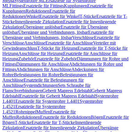
Mepla
Systemrohre ML
Ersatzteile für Systemrohre
ML
Fittings
Ersatzteile für Fittings
Kupplungen
Ersatzteile für
Kupplungen
Reduktionen
Ersatzteile für
Reduktionen
Winkel
Ersatzteile für Winkel
T-Stücke
Ersatzteile für T-
Stücke
Innenliegende Zirkulation
Ersatzteile für Innenliegende
Zirkulation
Übergänge unlösbar
Ersatzteile für Übergänge
unlösbar
Übergänge und Verbindungen, lösbar
Ersatzteile für
Übergänge und Verbindungen, lösbar
Verschlüsse
Ersatzteile für
Verschlüsse
Anschlüsse
Ersatzteile für Anschlüsse
Verteiler mit
Gewindeanschluss
T-Stücke für Heizung
Ersatzteile für T-Stücke für
Heizung
Anschlüsse für Heizung
Ersatzteile für Anschlüsse für
Heizung
Zubehör
Ersatzteile für Zubehör
Dämmungen für Rohre und
Fittings
Dämmungen für Anschlüsse
Abdichtungen für Rohre und
Fittings
Abdichtungen für Anschlüsse
Abdeckungen für
Rohre
Befestigungen für Rohre
Befestigungen für
Anschlüsse
Ersatzteile für Befestigungen für
Anschlüsse
Systemdichtungen
Sets Schraube für
Flanschverbindungen
Geberit Mapress Edelstahl
Geberit Mapress
Edelstahl
Ersatzteile für Geberit Mapress Edelstahl
Systemrohre
1.4401
Ersatzteile für Systemrohre 1.4401
Systemrohre
1.4521
Ersatzteile für Systemrohre
1.4521
Rohrnippel
Muffen
Ersatzteile für
Muffen
Reduktionen
Ersatzteile für Reduktionen
Bögen
Ersatzteile für
Bögen
T-Stücke
Ersatzteile für T-Stücke
Innenliegende
Zirkulation
Ersatzteile für Innenliegende Zirkulation
Übergänge