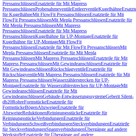
Pressanschlüssen
Ersatzteile für Mit Mapress
Pressanschlüssen
Probenahmeventile
Entleerventile
Kugelhähne
Ersatzt
für Kugelhähne
Mit FlowFit Pressanschlüssen
Ersatzteile für Mit
FlowFit Pressanschlüssen
Mit Mepla Pressanschlüssen
Ersatzteile für
Mit Mepla Pressanschlüssen
Mit Mapress
Pressanschlüssen
Ersatzteile für Mit Mapress
Pressanschlüssen
Kugelhähne für UP-Montage
Ersatzteile für
Kugelhähne für UP-Montage
Mit FlowFit
Pressanschlüssen
Ersatzteile für Mit FlowFit Pressanschlüssen
Mit
Mepla Pressanschlüssen
Ersatzteile für Mit Mepla
Pressanschlüssen
Mit Mapress Pressanschlüssen
Ersatzteile für Mit
Mapress Pressanschlüssen
Mit Gewindeanschlüssen
Ersatzteile für
Mit Gewindeanschlüssen
Rückschlagventile
Ersatzteile für
Rückschlagventile
Mit Mapress Pressanschlüssen
Ersatzteile für Mit
Mapress Pressanschlüssen
Wasserzählerstrecken für UP-
Montage
Ersatzteile für Wasserzählerstrecken für UP-Montage
Mit
Gewindeanschlüssen
Ersatzteile für Mit
Gewindeanschlüssen
Gebäude-Entwässerungssysteme
Geberit Silent-
db20
Rohre
Formstücke
Ersatzteile für
Formstücke
Bögen
Abzweige
Ersatzteile für
Abzweige
Reduktionen
Reinigungsstücke
Ersatzteile für
Reinigungsstücke
Verbindungen
Ersatzteile für
Verbindungen
Schweißverbindungen
Steckverbindungen
Ersatzteile
für Steckverbindungen
Spannverbindungen
Übergänge auf andere
Werkstoffe
Ersatzteile für Übergänge auf andere