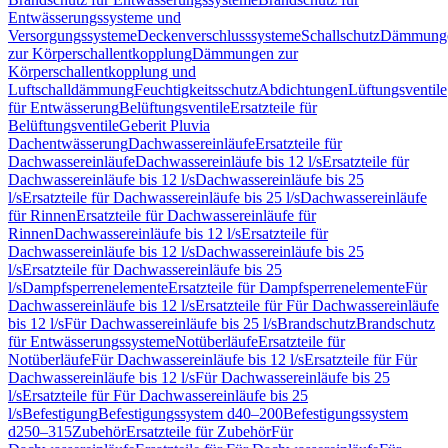
Entwässerungssysteme und
Versorgungssysteme
Deckenverschlusssysteme
Schallschutz
Dämmung
zur Körperschallentkopplung
Dämmungen zur
Körperschallentkopplung und
Luftschalldämmung
Feuchtigkeitsschutz
Abdichtungen
Lüftungsventile
für Entwässerung
Belüftungsventile
Ersatzteile für
Belüftungsventile
Geberit Pluvia
Dachentwässerung
Dachwassereinläufe
Ersatzteile für
Dachwassereinläufe
Dachwassereinläufe bis 12 l/s
Ersatzteile für
Dachwassereinläufe bis 12 l/s
Dachwassereinläufe bis 25
l/s
Ersatzteile für Dachwassereinläufe bis 25 l/s
Dachwassereinläufe
für Rinnen
Ersatzteile für Dachwassereinläufe für
Rinnen
Dachwassereinläufe bis 12 l/s
Ersatzteile für
Dachwassereinläufe bis 12 l/s
Dachwassereinläufe bis 25
l/s
Ersatzteile für Dachwassereinläufe bis 25
l/s
Dampfsperrenelemente
Ersatzteile für Dampfsperrenelemente
Für
Dachwassereinläufe bis 12 l/s
Ersatzteile für Für Dachwassereinläufe
bis 12 l/s
Für Dachwassereinläufe bis 25 l/s
Brandschutz
Brandschutz
für Entwässerungssysteme
Notüberläufe
Ersatzteile für
Notüberläufe
Für Dachwassereinläufe bis 12 l/s
Ersatzteile für Für
Dachwassereinläufe bis 12 l/s
Für Dachwassereinläufe bis 25
l/s
Ersatzteile für Für Dachwassereinläufe bis 25
l/s
Befestigung
Befestigungssystem d40–200
Befestigungssystem
d250–315
Zubehör
Ersatzteile für Zubehör
Für