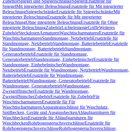
Zubehör
Spiegel und Spiegelschränke
Spiegel
Ersatzteile für
Spiegel
Mit integrierter Beleuchtung
Ersatzteile für Mit integrierter
Beleuchtung
Spiegelschränke
Ersatzteile für Spiegelschränke
Mit
integrierter Beleuchtung
Ersatzteile für Mit integrierter
Beleuchtung
Ohne integrierte Beleuchtung
Ersatzteile für Ohne
integrierte Beleuchtung
Zubehör
Lichtelemente
Griffe
Weiteres
Zubehör
Steckdosen
Armaturen
Waschtischarmaturen
Ersatzteile für
Waschtischarmaturen
Standmontage, Netzbetrieb
Ersatzteile für
Standmontage, Netzbetrieb
Standmontage, Batteriebetrieb
Ersatzteile
für Standmontage, Batteriebetrieb
Standmontage,
Generatorbetrieb
Ersatzteile für Standmontage,
Generatorbetrieb
Standmontage, Einhebelmischer
Ersatzteile für
Standmontage, Einhebelmischer
Wandmontage,
Netzbetrieb
Ersatzteile für Wandmontage, Netzbetrieb
Wandmontage,
Batteriebetrieb
Ersatzteile für Wandmontage,
Batteriebetrieb
Wandmontage, Generatorbetrieb
Ersatzteile für
Wandmontage, Generatorbetrieb
Wandmontage,
Zweigriffmischer
Ersatzteile für Wandmontage,
Zweigriffmischer
Zubehör
Ersatzteile für Zubehör
Für
Waschtischarmaturen
Ersatzteile für Für
Waschtischarmaturen
Apparateanschlüsse für Waschplatz,
Spülbecken, Geräte und Ausgussbecken
Ablaufgarnituren für
Waschbecken
Ersatzteile für Ablaufgarnituren für
Waschbecken
Rohrbogengeruchsverschlüsse
Ersatzteile für
Rohrbogengeruchsverschlüsse
Rohrbogengeruchsverschlüsse,