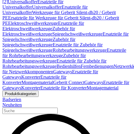
[2]
Universalkoffer
Ersatzteile für
Universalkoffer
Universalkoffer
Ersatzteile für
Universalkoffer
Werkzeuge für Geberit Silent-db20 / Geberit
PE
Ersatzteile für Werkzeuge für Geberit Silent-db20 / Geberit
PE
Elektroschweißwerkzeuge
Ersatzteile für
Elektroschweißwerkzeuge
Zubehör für
Elektroschweißwerkzeuge
Spiegelschweißwerkzeuge
Ersatzteile für
Spiegelschweißwerkzeuge
Zubehör für
Spiegelschweißwerkzeuge
Ersatzteile für Zubehör für
Spiegelschweißwerkzeuge
Rohrbearbeitungswerkzeuge
Ersatzteile
für Rohrbearbeitungswerkzeuge
Zubehör für
Rohrbearbeitungswerkzeuge
Ersatzteile für Zubehör für
Rohrbearbeitungswerkzeuge
Bedienhilfen
Fernbedienungen
Netzwerk
für Netzwerkkomponenten
Gateways
Ersatzteile für
Gateways
Konverter
Ersatzteile für
Konverter
Montagematerial
Geberit Connect
Gateways
Ersatzteile für
Gateways
Konverter
Ersatzteile für Konverter
Montagematerial
Produktkategorien
Badserien
Neuheiten