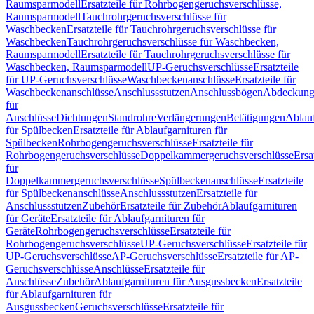
Raumsparmodell
Ersatzteile für Rohrbogengeruchsverschlüsse,
Raumsparmodell
Tauchrohrgeruchsverschlüsse für
Waschbecken
Ersatzteile für Tauchrohrgeruchsverschlüsse für
Waschbecken
Tauchrohrgeruchsverschlüsse für Waschbecken,
Raumsparmodell
Ersatzteile für Tauchrohrgeruchsverschlüsse für
Waschbecken, Raumsparmodell
UP-Geruchsverschlüsse
Ersatzteile
für UP-Geruchsverschlüsse
Waschbeckenanschlüsse
Ersatzteile für
Waschbeckenanschlüsse
Anschlussstutzen
Anschlussbögen
Abdeckung
für
Anschlüsse
Dichtungen
Standrohre
Verlängerungen
Betätigungen
Ablauf
für Spülbecken
Ersatzteile für Ablaufgarnituren für
Spülbecken
Rohrbogengeruchsverschlüsse
Ersatzteile für
Rohrbogengeruchsverschlüsse
Doppelkammergeruchsverschlüsse
Ersa
für
Doppelkammergeruchsverschlüsse
Spülbeckenanschlüsse
Ersatzteile
für Spülbeckenanschlüsse
Anschlussstutzen
Ersatzteile für
Anschlussstutzen
Zubehör
Ersatzteile für Zubehör
Ablaufgarnituren
für Geräte
Ersatzteile für Ablaufgarnituren für
Geräte
Rohrbogengeruchsverschlüsse
Ersatzteile für
Rohrbogengeruchsverschlüsse
UP-Geruchsverschlüsse
Ersatzteile für
UP-Geruchsverschlüsse
AP-Geruchsverschlüsse
Ersatzteile für AP-
Geruchsverschlüsse
Anschlüsse
Ersatzteile für
Anschlüsse
Zubehör
Ablaufgarnituren für Ausgussbecken
Ersatzteile
für Ablaufgarnituren für
Ausgussbecken
Geruchsverschlüsse
Ersatzteile für