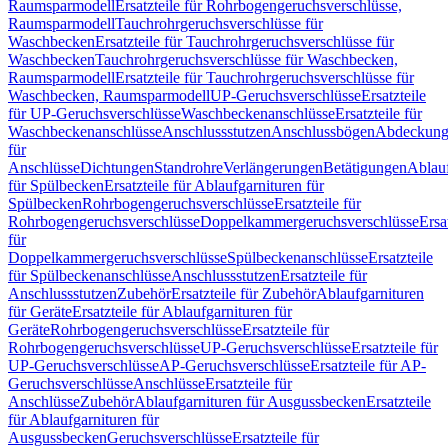
Raumsparmodell
Ersatzteile für Rohrbogengeruchsverschlüsse,
Raumsparmodell
Tauchrohrgeruchsverschlüsse für
Waschbecken
Ersatzteile für Tauchrohrgeruchsverschlüsse für
Waschbecken
Tauchrohrgeruchsverschlüsse für Waschbecken,
Raumsparmodell
Ersatzteile für Tauchrohrgeruchsverschlüsse für
Waschbecken, Raumsparmodell
UP-Geruchsverschlüsse
Ersatzteile
für UP-Geruchsverschlüsse
Waschbeckenanschlüsse
Ersatzteile für
Waschbeckenanschlüsse
Anschlussstutzen
Anschlussbögen
Abdeckung
für
Anschlüsse
Dichtungen
Standrohre
Verlängerungen
Betätigungen
Ablauf
für Spülbecken
Ersatzteile für Ablaufgarnituren für
Spülbecken
Rohrbogengeruchsverschlüsse
Ersatzteile für
Rohrbogengeruchsverschlüsse
Doppelkammergeruchsverschlüsse
Ersa
für
Doppelkammergeruchsverschlüsse
Spülbeckenanschlüsse
Ersatzteile
für Spülbeckenanschlüsse
Anschlussstutzen
Ersatzteile für
Anschlussstutzen
Zubehör
Ersatzteile für Zubehör
Ablaufgarnituren
für Geräte
Ersatzteile für Ablaufgarnituren für
Geräte
Rohrbogengeruchsverschlüsse
Ersatzteile für
Rohrbogengeruchsverschlüsse
UP-Geruchsverschlüsse
Ersatzteile für
UP-Geruchsverschlüsse
AP-Geruchsverschlüsse
Ersatzteile für AP-
Geruchsverschlüsse
Anschlüsse
Ersatzteile für
Anschlüsse
Zubehör
Ablaufgarnituren für Ausgussbecken
Ersatzteile
für Ablaufgarnituren für
Ausgussbecken
Geruchsverschlüsse
Ersatzteile für