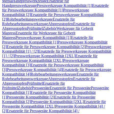
Mepla
Handpresswerkzeuge
Ersatzteile für
Handpresswerkzeuge
Presswerkzeuge Kompatibilität [1]
Ersatzteile
für Presswerkzeuge Kompatibilität [1]
Presswerkzeuge
Kompatibilität [2]
Ersatzteile für Presswerkzeuge Kompatibilität
[2]
Rohrbearbeitungswerkzeuge
Ersatzteile für
Rohrbearbeitungswerkzeuge
Abpressstopfen
Ersatzteile für
Abpressstopfen
Prüfmittel
Zubehör
Werkzeuge für Geberit
Mapress
Ersatzteile für Werkzeuge für Geberit
Mapress
Presswerkzeuge Kompatibilität [1]
Ersatzteile für
Presswerkzeuge Kompatibilität [1]
Presswerkzeuge Kompatibilität
[2]
Ersatzteile für Presswerkzeuge Kompatibilität [2]
Presswerkzeuge
Kompatibilität [1] / [2]
Ersatzteile für Presswerkzeuge Kompatibilität
[1] / [2]
Presswerkzeuge Kompatibilität [2XL]
Ersatzteile für
Presswerkzeuge Kompatibilität [2XL]
Presswerkzeuge
Kompatibilität [3]
Ersatzteile für Presswerkzeuge Kompatibilität
[3]
Presswerkzeuge Kompatibilität [4]
Ersatzteile für Presswerkzeuge
Kompatibilität [4]
Rohrbearbeitungswerkzeuge
Ersatzteile für
Rohrbearbeitungswerkzeuge
Abpressstopfen
Ersatzteile für
Abpressstopfen
Prüfmittel
Ersatzteile für
Prüfmittel
Zubehör
Pressgeräte
Ersatzteile für Pressgeräte
Pressgeräte
Kompatibilität [1]
Ersatzteile für Pressgeräte Kompatibilität
[1]
Pressgeräte Kompatibilität [2]
Ersatzteile für Pressgeräte
Kompatibilität [2]
Pressgeräte Kompatibilität [2XL]
Ersatzteile für
Pressgeräte Kompatibilität [2XL]
Pressgeräte Kompatibilität [4] /
[2]
Ersatzteile für Pressgeräte Kompatibilität [4] /