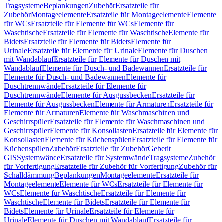
Tragsysteme
Beplankungen
Zubehör
Ersatzteile für
Zubehör
Montageelemente
Ersatzteile für Montageelemente
Elemente
für WCs
Ersatzteile für Elemente für WCs
Elemente für
Waschtische
Ersatzteile für Elemente für Waschtische
Elemente für
Bidets
Ersatzteile für Elemente für Bidets
Elemente für
Urinale
Ersatzteile für Elemente für Urinale
Elemente für Duschen
mit Wandablauf
Ersatzteile für Elemente für Duschen mit
Wandablauf
Elemente für Dusch- und Badewannen
Ersatzteile für
Elemente für Dusch- und Badewannen
Elemente für
Duschtrennwände
Ersatzteile für Elemente für
Duschtrennwände
Elemente für Ausgussbecken
Ersatzteile für
Elemente für Ausgussbecken
Elemente für Armaturen
Ersatzteile für
Elemente für Armaturen
Elemente für Waschmaschinen und
Geschirrspüler
Ersatzteile für Elemente für Waschmaschinen und
Geschirrspüler
Elemente für Konsollasten
Ersatzteile für Elemente für
Konsollasten
Elemente für Küchenspülen
Ersatzteile für Elemente für
Küchenspülen
Zubehör
Ersatzteile für Zubehör
Geberit
GIS
Systemwände
Ersatzteile für Systemwände
Tragsysteme
Zubehör
für Vorfertigung
Ersatzteile für Zubehör für Vorfertigung
Zubehör für
Schalldämmung
Beplankungen
Montageelemente
Ersatzteile für
Montageelemente
Elemente für WCs
Ersatzteile für Elemente für
WCs
Elemente für Waschtische
Ersatzteile für Elemente für
Waschtische
Elemente für Bidets
Ersatzteile für Elemente für
Bidets
Elemente für Urinale
Ersatzteile für Elemente für
Urinale
Elemente für Duschen mit Wandablauf
Ersatzteile für