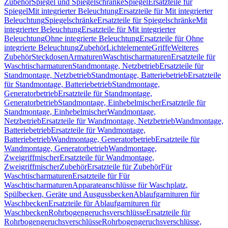
Zubehör
Spiegel und Spiegelschränke
Spiegel
Ersatzteile für
Spiegel
Mit integrierter Beleuchtung
Ersatzteile für Mit integrierter
Beleuchtung
Spiegelschränke
Ersatzteile für Spiegelschränke
Mit
integrierter Beleuchtung
Ersatzteile für Mit integrierter
Beleuchtung
Ohne integrierte Beleuchtung
Ersatzteile für Ohne
integrierte Beleuchtung
Zubehör
Lichtelemente
Griffe
Weiteres
Zubehör
Steckdosen
Armaturen
Waschtischarmaturen
Ersatzteile für
Waschtischarmaturen
Standmontage, Netzbetrieb
Ersatzteile für
Standmontage, Netzbetrieb
Standmontage, Batteriebetrieb
Ersatzteile
für Standmontage, Batteriebetrieb
Standmontage,
Generatorbetrieb
Ersatzteile für Standmontage,
Generatorbetrieb
Standmontage, Einhebelmischer
Ersatzteile für
Standmontage, Einhebelmischer
Wandmontage,
Netzbetrieb
Ersatzteile für Wandmontage, Netzbetrieb
Wandmontage,
Batteriebetrieb
Ersatzteile für Wandmontage,
Batteriebetrieb
Wandmontage, Generatorbetrieb
Ersatzteile für
Wandmontage, Generatorbetrieb
Wandmontage,
Zweigriffmischer
Ersatzteile für Wandmontage,
Zweigriffmischer
Zubehör
Ersatzteile für Zubehör
Für
Waschtischarmaturen
Ersatzteile für Für
Waschtischarmaturen
Apparateanschlüsse für Waschplatz,
Spülbecken, Geräte und Ausgussbecken
Ablaufgarnituren für
Waschbecken
Ersatzteile für Ablaufgarnituren für
Waschbecken
Rohrbogengeruchsverschlüsse
Ersatzteile für
Rohrbogengeruchsverschlüsse
Rohrbogengeruchsverschlüsse,