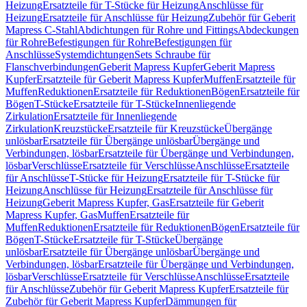
Heizung
Ersatzteile für T-Stücke für Heizung
Anschlüsse für
Heizung
Ersatzteile für Anschlüsse für Heizung
Zubehör für Geberit
Mapress C-Stahl
Abdichtungen für Rohre und Fittings
Abdeckungen
für Rohre
Befestigungen für Rohre
Befestigungen für
Anschlüsse
Systemdichtungen
Sets Schraube für
Flanschverbindungen
Geberit Mapress Kupfer
Geberit Mapress
Kupfer
Ersatzteile für Geberit Mapress Kupfer
Muffen
Ersatzteile für
Muffen
Reduktionen
Ersatzteile für Reduktionen
Bögen
Ersatzteile für
Bögen
T-Stücke
Ersatzteile für T-Stücke
Innenliegende
Zirkulation
Ersatzteile für Innenliegende
Zirkulation
Kreuzstücke
Ersatzteile für Kreuzstücke
Übergänge
unlösbar
Ersatzteile für Übergänge unlösbar
Übergänge und
Verbindungen, lösbar
Ersatzteile für Übergänge und Verbindungen,
lösbar
Verschlüsse
Ersatzteile für Verschlüsse
Anschlüsse
Ersatzteile
für Anschlüsse
T-Stücke für Heizung
Ersatzteile für T-Stücke für
Heizung
Anschlüsse für Heizung
Ersatzteile für Anschlüsse für
Heizung
Geberit Mapress Kupfer, Gas
Ersatzteile für Geberit
Mapress Kupfer, Gas
Muffen
Ersatzteile für
Muffen
Reduktionen
Ersatzteile für Reduktionen
Bögen
Ersatzteile für
Bögen
T-Stücke
Ersatzteile für T-Stücke
Übergänge
unlösbar
Ersatzteile für Übergänge unlösbar
Übergänge und
Verbindungen, lösbar
Ersatzteile für Übergänge und Verbindungen,
lösbar
Verschlüsse
Ersatzteile für Verschlüsse
Anschlüsse
Ersatzteile
für Anschlüsse
Zubehör für Geberit Mapress Kupfer
Ersatzteile für
Zubehör für Geberit Mapress Kupfer
Dämmungen für