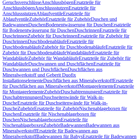
Geruchsverschlüsse
Anschlussbögen
Ersatzteile für
Anschlussbögen
Anschlussstutzen
Ersatzteile für
Anschlussstutzen
Ablaufventile
Ersatzteile für
Ablaufventile
Zubehör
Ersatzteile für Zubehör
Duschen und
Badewannen
Duschen
Bodenentwässerung für Duschen
Ersatzteile
für Bodenentwässerung für Duschen
Duschrinnen
Ersatzteile für
Duschrinnen
Zubehör für Duschrinnen
Ersatzteile für Zubehör für
Duschrinnen
Duschbodenabläufe
Ersatzteile für
Duschbodenabläufe
Zubehör für Duschbodenabläufe
Ersatzteile für
Zubehör für Duschbodenabläufe
Wandabläufe
Ersatzteile für
Wandabläufe
Zubehör für Wandabläufe
Ersatzteile für Zubehör für
Wandabläufe
Duschwannen und Duschflächen
Ersatzteile für
Duschwannen und Duschflächen
Duschflächen aus
Mineralwerkstoff und Geberit Duofix
Installationselemente
Duschflächen aus Mineralwerkstoff
Ersatzteile
für Duschflächen aus Mineralwerkstoff
Montageelemente
Ersatzteile
für Montageelemente
Zubehör
Duschabtrennungen
Ersatzteile für
Duschabtrennungen
Duschseitenwände für Walk-in-
Dusche
Ersatzteile für Duschseitenwände für Walk-in-
Dusche
Zubehör
Ersatzteile für Zubehör
Nischenablageboxen für
Duschen
Ersatzteile für Nischenablageboxen für
Duschen
Nischenablageboxen
Ersatzteile für
Nischenablageboxen
Zubehör
Badewannen
Badewannen aus
Mineralwerkstoff
Ersatzteile für Badewannen aus
Mineralwerkstoff
Badewannen für Babys
Ersatzteile für Badewannen