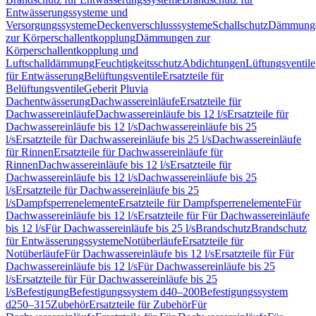
Entwässerungssysteme und
Versorgungssysteme
Deckenverschlusssysteme
Schallschutz
Dämmung
zur Körperschallentkopplung
Dämmungen zur
Körperschallentkopplung und
Luftschalldämmung
Feuchtigkeitsschutz
Abdichtungen
Lüftungsventile
für Entwässerung
Belüftungsventile
Ersatzteile für
Belüftungsventile
Geberit Pluvia
Dachentwässerung
Dachwassereinläufe
Ersatzteile für
Dachwassereinläufe
Dachwassereinläufe bis 12 l/s
Ersatzteile für
Dachwassereinläufe bis 12 l/s
Dachwassereinläufe bis 25
l/s
Ersatzteile für Dachwassereinläufe bis 25 l/s
Dachwassereinläufe
für Rinnen
Ersatzteile für Dachwassereinläufe für
Rinnen
Dachwassereinläufe bis 12 l/s
Ersatzteile für
Dachwassereinläufe bis 12 l/s
Dachwassereinläufe bis 25
l/s
Ersatzteile für Dachwassereinläufe bis 25
l/s
Dampfsperrenelemente
Ersatzteile für Dampfsperrenelemente
Für
Dachwassereinläufe bis 12 l/s
Ersatzteile für Für Dachwassereinläufe
bis 12 l/s
Für Dachwassereinläufe bis 25 l/s
Brandschutz
Brandschutz
für Entwässerungssysteme
Notüberläufe
Ersatzteile für
Notüberläufe
Für Dachwassereinläufe bis 12 l/s
Ersatzteile für Für
Dachwassereinläufe bis 12 l/s
Für Dachwassereinläufe bis 25
l/s
Ersatzteile für Für Dachwassereinläufe bis 25
l/s
Befestigung
Befestigungssystem d40–200
Befestigungssystem
d250–315
Zubehör
Ersatzteile für Zubehör
Für