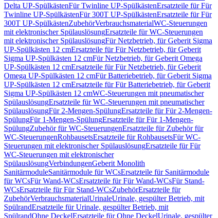
Delta UP-Spülkästen
Für Twinline UP-Spülkästen
Ersatzteile für Für
Twinline UP-Spülkästen
Für 300T UP-Spülkästen
Ersatzteile für Für
300T UP-Spülkästen
Zubehör
Verbrauchsmaterial
WC-Steuerungen
mit elektronischer Spülauslösung
Ersatzteile für WC-Steuerungen
mit elektronischer Spülauslösung
Für Netzbetrieb, für Geberit Sigma
UP-Spülkästen 12 cm
Ersatzteile für Für Netzbetrieb, für Geberit
Sigma UP-Spülkästen 12 cm
Für Netzbetrieb, für Geberit Omega
UP-Spülkästen 12 cm
Ersatzteile für Für Netzbetrieb, für Geberit
Omega UP-Spülkästen 12 cm
Für Batteriebetrieb, für Geberit Sigma
UP-Spülkästen 12 cm
Ersatzteile für Für Batteriebetrieb, für Geberit
Sigma UP-Spülkästen 12 cm
WC-Steuerungen mit pneumatischer
Spülauslösung
Ersatzteile für WC-Steuerungen mit pneumatischer
Spülauslösung
Für 2-Mengen-Spülung
Ersatzteile für Für 2-Mengen-
Spülung
Für 1-Mengen-Spülung
Ersatzteile für Für 1-Mengen-
Spülung
Zubehör für WC-Steuerungen
Ersatzteile für Zubehör für
WC-Steuerungen
Rohbausets
Ersatzteile für Rohbausets
Für WC-
Steuerungen mit elektronischer Spülauslösung
Ersatzteile für Für
WC-Steuerungen mit elektronischer
Spülauslösung
Verbindungen
Geberit Monolith
Sanitärmodule
Sanitärmodule für WCs
Ersatzteile für Sanitärmodule
für WCs
Für Wand-WCs
Ersatzteile für Für Wand-WCs
Für Stand-
WCs
Ersatzteile für Für Stand-WCs
Zubehör
Ersatzteile für
Zubehör
Verbrauchsmaterial
Urinale
Urinale, gespülter Betrieb, mit
Spülrand
Ersatzteile für Urinale, gespülter Betrieb, mit
Spülrand
Ohne Deckel
Ersatzteile für Ohne Deckel
Urinale, gespülter