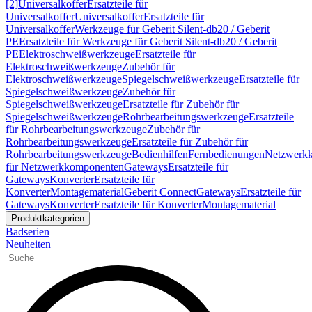
[2]
Universalkoffer
Ersatzteile für
Universalkoffer
Universalkoffer
Ersatzteile für
Universalkoffer
Werkzeuge für Geberit Silent-db20 / Geberit
PE
Ersatzteile für Werkzeuge für Geberit Silent-db20 / Geberit
PE
Elektroschweißwerkzeuge
Ersatzteile für
Elektroschweißwerkzeuge
Zubehör für
Elektroschweißwerkzeuge
Spiegelschweißwerkzeuge
Ersatzteile für
Spiegelschweißwerkzeuge
Zubehör für
Spiegelschweißwerkzeuge
Ersatzteile für Zubehör für
Spiegelschweißwerkzeuge
Rohrbearbeitungswerkzeuge
Ersatzteile
für Rohrbearbeitungswerkzeuge
Zubehör für
Rohrbearbeitungswerkzeuge
Ersatzteile für Zubehör für
Rohrbearbeitungswerkzeuge
Bedienhilfen
Fernbedienungen
Netzwerk
für Netzwerkkomponenten
Gateways
Ersatzteile für
Gateways
Konverter
Ersatzteile für
Konverter
Montagematerial
Geberit Connect
Gateways
Ersatzteile für
Gateways
Konverter
Ersatzteile für Konverter
Montagematerial
Produktkategorien
Badserien
Neuheiten