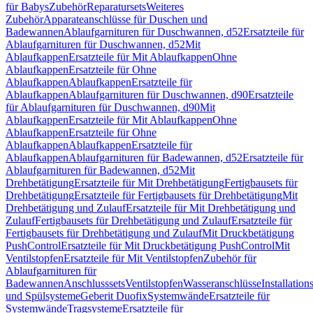
für Babys
Zubehör
Reparatursets
Weiteres
Zubehör
Apparateanschlüsse für Duschen und
Badewannen
Ablaufgarnituren für Duschwannen, d52
Ersatzteile für
Ablaufgarnituren für Duschwannen, d52
Mit
Ablaufkappen
Ersatzteile für Mit Ablaufkappen
Ohne
Ablaufkappen
Ersatzteile für Ohne
Ablaufkappen
Ablaufkappen
Ersatzteile für
Ablaufkappen
Ablaufgarnituren für Duschwannen, d90
Ersatzteile
für Ablaufgarnituren für Duschwannen, d90
Mit
Ablaufkappen
Ersatzteile für Mit Ablaufkappen
Ohne
Ablaufkappen
Ersatzteile für Ohne
Ablaufkappen
Ablaufkappen
Ersatzteile für
Ablaufkappen
Ablaufgarnituren für Badewannen, d52
Ersatzteile für
Ablaufgarnituren für Badewannen, d52
Mit
Drehbetätigung
Ersatzteile für Mit Drehbetätigung
Fertigbausets für
Drehbetätigung
Ersatzteile für Fertigbausets für Drehbetätigung
Mit
Drehbetätigung und Zulauf
Ersatzteile für Mit Drehbetätigung und
Zulauf
Fertigbausets für Drehbetätigung und Zulauf
Ersatzteile für
Fertigbausets für Drehbetätigung und Zulauf
Mit Druckbetätigung
PushControl
Ersatzteile für Mit Druckbetätigung PushControl
Mit
Ventilstopfen
Ersatzteile für Mit Ventilstopfen
Zubehör für
Ablaufgarnituren für
Badewannen
Anschlusssets
Ventilstopfen
Wasseranschlüsse
Installation
und Spülsysteme
Geberit Duofix
Systemwände
Ersatzteile für
Systemwände
Tragsysteme
Ersatzteile für