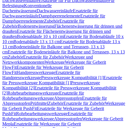
Dachwassereinläufe
Ersatzteile für Für Dachwassereinläufe
Für
Befestigung
Konventionelle
Dachentwässerung
Dachwassereinläufe
Ersatzteile für
Dachwassereinläufe
Dampfsperrenelemente
Ersatzteile für
Dampfsperrenelemente
Zubehör
Ersatzteile für
Zubehör
Bodenentwässerung
Flächenentwässerung für drinnen und
draußen
Ersatzteile für Flächenentwässerung für drinnen und
draußen
Bodenabläufe 10 x 10 cm
Ersatzteile für Bodenabläufe 10 x
10 cm
Bodenabläufe 13 x 13 cm
Ersatzteile für Bodenabläufe 13 x
13 cm
Bodeneinläufe für Balkone und Terrassen, 13 x 13
cm
Ersatzteile für Bodeneinläufe für Balkone und Terrassen, 13 x 13
cm
Zubehör
Ersatzteile für Zubehör
Werkzeuge und
Netzwerkkomponenten
Werkzeuge
Werkzeuge für Geberit
FlowFit
Ersatzteile für Werkzeuge für Geberit
FlowFit
Handpresswerkzeuge
Ersatzteile für
Handpresswerkzeuge
Presswerkzeuge Kompatibilität [1]
Ersatzteile
für Presswerkzeuge Kompatibilität [1]
Presswerkzeuge
Kompatibilität [2]
Ersatzteile für Presswerkzeuge Kompatibilität
[2]
Rohrbearbeitungswerkzeuge
Ersatzteile für
Rohrbearbeitungswerkzeuge
Abpressstopfen
Ersatzteile für
Abpressstopfen
Prüfmittel
Zubehör
Ersatzteile für Zubehör
Werkzeuge
für Geberit PushFit
Ersatzteile für Werkzeuge für Geberit
PushFit
Rohrbearbeitungswerkzeuge
Ersatzteile für
Rohrbearbeitungswerkzeuge
Abpressstopfen
Werkzeuge für Geberit
Mepla
Ersatzteile für Werkzeuge für Geberit