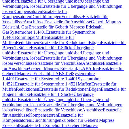
unlösbar
Ersatzteile für Übergänge unlösbar
Übergänge und
Verbindungen, lösbar
Ersatzteile für Übergänge und Verbindungen,
lösbar
Kompensatoren
Ersatzteile für
Kompensatoren
Durchführungen
Verschlüsse
Ersatzteile für
Verschlüsse
Anschlüsse
Ersatzteile für Anschlüsse
Geberit Mapress
Edelstahl, Gas
Ersatzteile für Geberit Mapress Edelstahl,
Gas
Systemrohre 1.4401
Ersatzteile für Systemrohre
1.4401
Rohrnippel
Muffen
Ersatzteile für
Muffen
Reduktionen
Ersatzteile für Reduktionen
Bögen
Ersatzteile für
Bögen
T-Stücke
Ersatzteile für T-Stücke
Übergänge
unlösbar
Ersatzteile für Übergänge unlösbar
Übergänge und
Verbindungen, lösbar
Ersatzteile für Übergänge und Verbindungen,
lösbar
Verschlüsse
Ersatzteile für Verschlüsse
Anschlüsse
Ersatzteile
für Anschlüsse
Geberit Mapress Edelstahl, LABS-frei
Ersatzteile für
Geberit Mapress Edelstahl, LABS-frei
Systemrohre
1.4401
Ersatzteile für Systemrohre 1.4401
Systemrohre
1.4521
Ersatzteile für Systemrohre 1.4521
Muffen
Ersatzteile für
Muffen
Reduktionen
Ersatzteile für Reduktionen
Bögen
Ersatzteile für
Bögen
T-Stücke
Ersatzteile für T-Stücke
Übergänge
unlösbar
Ersatzteile für Übergänge unlösbar
Übergänge und
Verbindungen, lösbar
Ersatzteile für Übergänge und Verbindungen,
lösbar
Verschlüsse
Ersatzteile für Verschlüsse
Anschlüsse
Ersatzteile
für Anschlüsse
Kompensatoren
Ersatzteile für
Kompensatoren
Durchführungen
Zubehör für Geberit Mapress
Edelstahl
Ersatzteile für Zubehör für Geberit Mapress