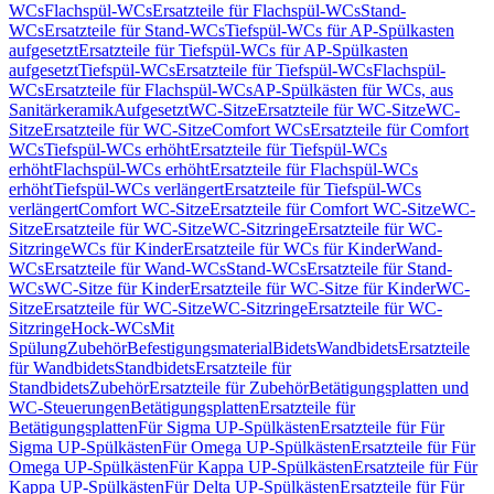
WCs
Flachspül-WCs
Ersatzteile für Flachspül-WCs
Stand-
WCs
Ersatzteile für Stand-WCs
Tiefspül-WCs für AP-Spülkasten
aufgesetzt
Ersatzteile für Tiefspül-WCs für AP-Spülkasten
aufgesetzt
Tiefspül-WCs
Ersatzteile für Tiefspül-WCs
Flachspül-
WCs
Ersatzteile für Flachspül-WCs
AP-Spülkästen für WCs, aus
Sanitärkeramik
Aufgesetzt
WC-Sitze
Ersatzteile für WC-Sitze
WC-
Sitze
Ersatzteile für WC-Sitze
Comfort WCs
Ersatzteile für Comfort
WCs
Tiefspül-WCs erhöht
Ersatzteile für Tiefspül-WCs
erhöht
Flachspül-WCs erhöht
Ersatzteile für Flachspül-WCs
erhöht
Tiefspül-WCs verlängert
Ersatzteile für Tiefspül-WCs
verlängert
Comfort WC-Sitze
Ersatzteile für Comfort WC-Sitze
WC-
Sitze
Ersatzteile für WC-Sitze
WC-Sitzringe
Ersatzteile für WC-
Sitzringe
WCs für Kinder
Ersatzteile für WCs für Kinder
Wand-
WCs
Ersatzteile für Wand-WCs
Stand-WCs
Ersatzteile für Stand-
WCs
WC-Sitze für Kinder
Ersatzteile für WC-Sitze für Kinder
WC-
Sitze
Ersatzteile für WC-Sitze
WC-Sitzringe
Ersatzteile für WC-
Sitzringe
Hock-WCs
Mit
Spülung
Zubehör
Befestigungsmaterial
Bidets
Wandbidets
Ersatzteile
für Wandbidets
Standbidets
Ersatzteile für
Standbidets
Zubehör
Ersatzteile für Zubehör
Betätigungsplatten und
WC-Steuerungen
Betätigungsplatten
Ersatzteile für
Betätigungsplatten
Für Sigma UP-Spülkästen
Ersatzteile für Für
Sigma UP-Spülkästen
Für Omega UP-Spülkästen
Ersatzteile für Für
Omega UP-Spülkästen
Für Kappa UP-Spülkästen
Ersatzteile für Für
Kappa UP-Spülkästen
Für Delta UP-Spülkästen
Ersatzteile für Für