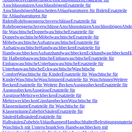
Anschlussstutzen
Anschlussbögen
Ersatzteile für
Anschlussbögen
Manschetten
Ablaufgarnituren für Bidets
Ersatzteile
für Ablaufgarnituren für
Bidets
Rohrbogengeruchsverschlüsse
Ersatzteile für
Rohrbogengeruchsverschlüsse
Anschlussstutzen
Anschlussbögen
Abde
für Waschtische
Doppelwaschtische
Ersatzteile für
Doppelwaschtische
Möbelwaschtische
Ersatzteile für
Möbelwaschtische
Aufsatzwaschtische
Ersatzteile für
Aufsatzwaschtische
Handwaschbecken
Ersatzteile für
Handwaschbecken
Aufsatzhandwaschbecken
Eckhandwaschbecken
H
für Halbeinbauwaschtische
Einbauwaschtische
Ersatzteile für
Einbauwaschtische
Unterbauwaschtische
Ersatzteile für
Unterbauwaschtische
Eckwaschtische
Waschtische
Comfort
Waschtische für Kinder
Ersatzteile für Waschtische für
Kinder
Waschtische
Waschrinnen
Ersatzteile für Waschrinnen
Weitere
Becken
Ersatzteile für Weitere Becken
Ausgussbecken
Ersatzteile für
Ausgussbecken
Ausgüsse
Ersatzteile für
Ausgüsse
Mehrzweckbecken
Ersatzteile für
Mehrzweckbecken
Gipsfangbecken
Waschtische für
Klassenräume
Ersatzteile für Waschtische für
Klassenräume
Zubehör
Säulen
Ersatzteile für
Säulen
Halbsäulen
Ersatzteile für
Halbsäulen
Zubehör
Ablaufkappen
Handtuchhalter
Befestigungsmateria
Waschtisch mit Unterschrank
Sets Handwaschbecken mit