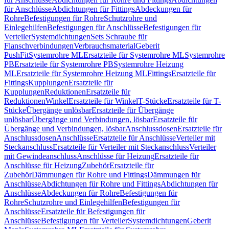
für Anschlüsse
Abdichtungen für Fittings
Abdeckungen für
Rohre
Befestigungen für Rohre
Schutzrohre und
Einlegehilfen
Befestigungen für Anschlüsse
Befestigungen für
Verteiler
Systemdichtungen
Sets Schraube für
Flanschverbindungen
Verbrauchsmaterial
Geberit
PushFit
Systemrohre ML
Ersatzteile für Systemrohre ML
Systemrohre
PB
Ersatzteile für Systemrohre PB
Systemrohre Heizung
ML
Ersatzteile für Systemrohre Heizung ML
Fittings
Ersatzteile für
Fittings
Kupplungen
Ersatzteile für
Kupplungen
Reduktionen
Ersatzteile für
Reduktionen
Winkel
Ersatzteile für Winkel
T-Stücke
Ersatzteile für T-
Stücke
Übergänge unlösbar
Ersatzteile für Übergänge
unlösbar
Übergänge und Verbindungen, lösbar
Ersatzteile für
Übergänge und Verbindungen, lösbar
Anschlussdosen
Ersatzteile für
Anschlussdosen
Anschlüsse
Ersatzteile für Anschlüsse
Verteiler mit
Steckanschluss
Ersatzteile für Verteiler mit Steckanschluss
Verteiler
mit Gewindeanschluss
Anschlüsse für Heizung
Ersatzteile für
Anschlüsse für Heizung
Zubehör
Ersatzteile für
Zubehör
Dämmungen für Rohre und Fittings
Dämmungen für
Anschlüsse
Abdichtungen für Rohre und Fittings
Abdichtungen für
Anschlüsse
Abdeckungen für Rohre
Befestigungen für
Rohre
Schutzrohre und Einlegehilfen
Befestigungen für
Anschlüsse
Ersatzteile für Befestigungen für
Anschlüsse
Befestigungen für Verteiler
Systemdichtungen
Geberit