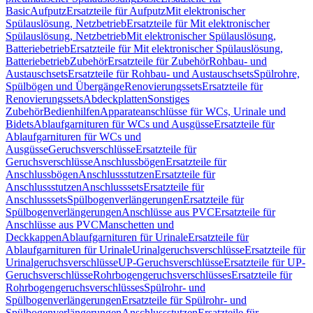
Basic
Aufputz
Ersatzteile für Aufputz
Mit elektronischer
Spülauslösung, Netzbetrieb
Ersatzteile für Mit elektronischer
Spülauslösung, Netzbetrieb
Mit elektronischer Spülauslösung,
Batteriebetrieb
Ersatzteile für Mit elektronischer Spülauslösung,
Batteriebetrieb
Zubehör
Ersatzteile für Zubehör
Rohbau- und
Austauschsets
Ersatzteile für Rohbau- und Austauschsets
Spülrohre,
Spülbögen und Übergänge
Renovierungssets
Ersatzteile für
Renovierungssets
Abdeckplatten
Sonstiges
Zubehör
Bedienhilfen
Apparateanschlüsse für WCs, Urinale und
Bidets
Ablaufgarnituren für WCs und Ausgüsse
Ersatzteile für
Ablaufgarnituren für WCs und
Ausgüsse
Geruchsverschlüsse
Ersatzteile für
Geruchsverschlüsse
Anschlussbögen
Ersatzteile für
Anschlussbögen
Anschlussstutzen
Ersatzteile für
Anschlussstutzen
Anschlusssets
Ersatzteile für
Anschlusssets
Spülbogenverlängerungen
Ersatzteile für
Spülbogenverlängerungen
Anschlüsse aus PVC
Ersatzteile für
Anschlüsse aus PVC
Manschetten und
Deckkappen
Ablaufgarnituren für Urinale
Ersatzteile für
Ablaufgarnituren für Urinale
Urinalgeruchsverschlüsse
Ersatzteile für
Urinalgeruchsverschlüsse
UP-Geruchsverschlüsse
Ersatzteile für UP-
Geruchsverschlüsse
Rohrbogengeruchsverschlüsses
Ersatzteile für
Rohrbogengeruchsverschlüsses
Spülrohr- und
Spülbogenverlängerungen
Ersatzteile für Spülrohr- und
Spülbogenverlängerungen
Anschlussstutzen
Ersatzteile für