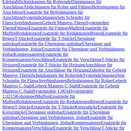
Edelstahl
Schutzkappen für Rohrende
Dämmungen für
Anschlüsse
Abdichtungen für Rohre und Fittings
Befestigungen für
Anschlüsse
Ersatzteile für Befestigungen für
Anschlüsse
Systemdichtungen
Sets Schraube für
Flanschverbindungen
Geberit Mapress Therm
Systemrohre
Therm
Fittings
Ersatzteile für Fittings
Muffen
Ersatzteile für
Muffen
Reduktionen
Ersatzteile für Reduktionen
Bögen
Ersatzteile für
Bögen
T-Stücke
Ersatzteile für T-Stücke
Übergänge
unlösbar
Ersatzteile für Übergänge unlösbar
Übergänge und
Verbindungen, lösbar
Ersatzteile für Übergänge und Verbindungen,
lösbar
Kompensatoren
Ersatzteile für
Kompensatoren
Verschlüsse
Ersatzteile für Verschlüsse
T-Stücke für
Heizung
Ersatzteile für T-Stücke für Heizung
Anschlüsse für
Heizung
Ersatzteile für Anschlüsse für Heizung
Zubehör für Geberit
Mapress Therm
Schutzkappen für Rohrende
Systemdichtungen
Sets
Schraube für Flanschverbindungen
Befestigungen für Rohre
Geberit
Mapress C-Stahl
Geberit Mapress C-Stahl
Ersatzteile für Geberit
Mapress C-Stahl
Systemrohre 1.0034
Systemrohre
1.0215
Rohrnippel
Muffen
Ersatzteile für
Muffen
Reduktionen
Ersatzteile für Reduktionen
Bögen
Ersatzteile für
Bögen
T-Stücke
Ersatzteile für T-Stücke
Kreuzstücke
Ersatzteile für
Kreuzstücke
Übergänge unlösbar
Ersatzteile für Übergänge
unlösbar
Übergänge und Verbindungen, lösbar
Ersatzteile für
Übergänge und Verbindungen, lösbar
Kompensatoren
Ersatzteile für
Kompensatoren
Verschlüsse
Ersatzteile für Verschlüsse
T-Stücke für