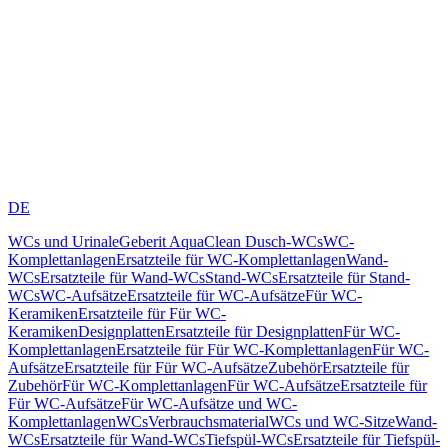
DE
WCs und Urinale
Geberit AquaClean Dusch-WCs
WC-
Komplettanlagen
Ersatzteile für WC-Komplettanlagen
Wand-
WCs
Ersatzteile für Wand-WCs
Stand-WCs
Ersatzteile für Stand-
WCs
WC-Aufsätze
Ersatzteile für WC-Aufsätze
Für WC-
Keramiken
Ersatzteile für Für WC-
Keramiken
Designplatten
Ersatzteile für Designplatten
Für WC-
Komplettanlagen
Ersatzteile für Für WC-Komplettanlagen
Für WC-
Aufsätze
Ersatzteile für Für WC-Aufsätze
Zubehör
Ersatzteile für
Zubehör
Für WC-Komplettanlagen
Für WC-Aufsätze
Ersatzteile für
Für WC-Aufsätze
Für WC-Aufsätze und WC-
Komplettanlagen
WCs
Verbrauchsmaterial
WCs und WC-Sitze
Wand-
WCs
Ersatzteile für Wand-WCs
Tiefspül-WCs
Ersatzteile für Tiefspül-