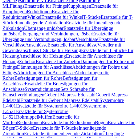
Mepla
Systemrohre ML
Ersatzteile für Systemrohre
ML
Fittings
Ersatzteile für Fittings
Kupplungen
Ersatzteile für
Kupplungen
Reduktionen
Ersatzteile für
Reduktionen
Winkel
Ersatzteile für Winkel
T-Stücke
Ersatzteile für T-
Stücke
Innenliegende Zirkulation
Ersatzteile für Innenliegende
Zirkulation
Übergänge unlösbar
Ersatzteile für Übergänge
unlösbar
Übergänge und Verbindungen, lösbar
Ersatzteile für
Übergänge und Verbindungen, lösbar
Verschlüsse
Ersatzteile für
Verschlüsse
Anschlüsse
Ersatzteile für Anschlüsse
Verteiler mit
Gewindeanschluss
T-Stücke für Heizung
Ersatzteile für T-Stücke für
Heizung
Anschlüsse für Heizung
Ersatzteile für Anschlüsse für
Heizung
Zubehör
Ersatzteile für Zubehör
Dämmungen für Rohre und
Fittings
Dämmungen für Anschlüsse
Abdichtungen für Rohre und
Fittings
Abdichtungen für Anschlüsse
Abdeckungen für
Rohre
Befestigungen für Rohre
Befestigungen für
Anschlüsse
Ersatzteile für Befestigungen für
Anschlüsse
Systemdichtungen
Sets Schraube für
Flanschverbindungen
Geberit Mapress Edelstahl
Geberit Mapress
Edelstahl
Ersatzteile für Geberit Mapress Edelstahl
Systemrohre
1.4401
Ersatzteile für Systemrohre 1.4401
Systemrohre
1.4521
Ersatzteile für Systemrohre
1.4521
Rohrnippel
Muffen
Ersatzteile für
Muffen
Reduktionen
Ersatzteile für Reduktionen
Bögen
Ersatzteile für
Bögen
T-Stücke
Ersatzteile für T-Stücke
Innenliegende
Zirkulation
Ersatzteile für Innenliegende Zirkulation
Übergänge