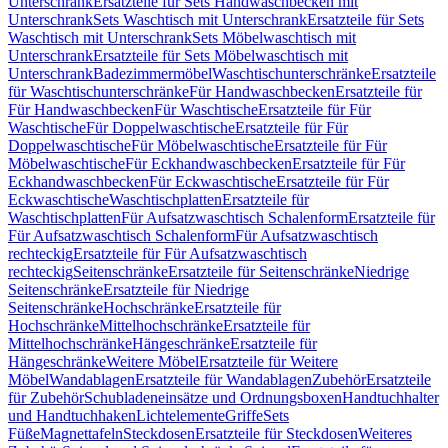
Unterschrank
Ersatzteile für Sets Handwaschbecken mit
Unterschrank
Sets Waschtisch mit Unterschrank
Ersatzteile für Sets
Waschtisch mit Unterschrank
Sets Möbelwaschtisch mit
Unterschrank
Ersatzteile für Sets Möbelwaschtisch mit
Unterschrank
Badezimmermöbel
Waschtischunterschränke
Ersatzteile
für Waschtischunterschränke
Für Handwaschbecken
Ersatzteile für
Für Handwaschbecken
Für Waschtische
Ersatzteile für Für
Waschtische
Für Doppelwaschtische
Ersatzteile für Für
Doppelwaschtische
Für Möbelwaschtische
Ersatzteile für Für
Möbelwaschtische
Für Eckhandwaschbecken
Ersatzteile für Für
Eckhandwaschbecken
Für Eckwaschtische
Ersatzteile für Für
Eckwaschtische
Waschtischplatten
Ersatzteile für
Waschtischplatten
Für Aufsatzwaschtisch Schalenform
Ersatzteile für
Für Aufsatzwaschtisch Schalenform
Für Aufsatzwaschtisch
rechteckig
Ersatzteile für Für Aufsatzwaschtisch
rechteckig
Seitenschränke
Ersatzteile für Seitenschränke
Niedrige
Seitenschränke
Ersatzteile für Niedrige
Seitenschränke
Hochschränke
Ersatzteile für
Hochschränke
Mittelhochschränke
Ersatzteile für
Mittelhochschränke
Hängeschränke
Ersatzteile für
Hängeschränke
Weitere Möbel
Ersatzteile für Weitere
Möbel
Wandablagen
Ersatzteile für Wandablagen
Zubehör
Ersatzteile
für Zubehör
Schubladeneinsätze und Ordnungsboxen
Handtuchhalter
und Handtuchhaken
Lichtelemente
Griffe
Sets
Füße
Magnettafeln
Steckdosen
Ersatzteile für Steckdosen
Weiteres