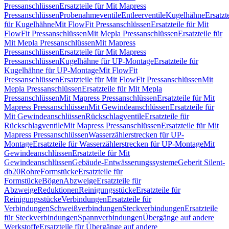
Pressanschlüssen
Ersatzteile für Mit Mapress
Pressanschlüssen
Probenahmeventile
Entleerventile
Kugelhähne
Ersatzt
für Kugelhähne
Mit FlowFit Pressanschlüssen
Ersatzteile für Mit
FlowFit Pressanschlüssen
Mit Mepla Pressanschlüssen
Ersatzteile für
Mit Mepla Pressanschlüssen
Mit Mapress
Pressanschlüssen
Ersatzteile für Mit Mapress
Pressanschlüssen
Kugelhähne für UP-Montage
Ersatzteile für
Kugelhähne für UP-Montage
Mit FlowFit
Pressanschlüssen
Ersatzteile für Mit FlowFit Pressanschlüssen
Mit
Mepla Pressanschlüssen
Ersatzteile für Mit Mepla
Pressanschlüssen
Mit Mapress Pressanschlüssen
Ersatzteile für Mit
Mapress Pressanschlüssen
Mit Gewindeanschlüssen
Ersatzteile für
Mit Gewindeanschlüssen
Rückschlagventile
Ersatzteile für
Rückschlagventile
Mit Mapress Pressanschlüssen
Ersatzteile für Mit
Mapress Pressanschlüssen
Wasserzählerstrecken für UP-
Montage
Ersatzteile für Wasserzählerstrecken für UP-Montage
Mit
Gewindeanschlüssen
Ersatzteile für Mit
Gewindeanschlüssen
Gebäude-Entwässerungssysteme
Geberit Silent-
db20
Rohre
Formstücke
Ersatzteile für
Formstücke
Bögen
Abzweige
Ersatzteile für
Abzweige
Reduktionen
Reinigungsstücke
Ersatzteile für
Reinigungsstücke
Verbindungen
Ersatzteile für
Verbindungen
Schweißverbindungen
Steckverbindungen
Ersatzteile
für Steckverbindungen
Spannverbindungen
Übergänge auf andere
Werkstoffe
Ersatzteile für Übergänge auf andere