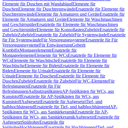
Elemente für Duschen mit Wandablauf
Elemente für
Duschen
Elemente für Duschtrennwände
Ersatzteile für Elemente für
Duschtrennwände
Elemente für Armaturen und Geräte
Ersatzteile für
Elemente für Armaturen und Geräte
Elemente für Waschmaschinen
und Geschirrspüler
Ersatzteile für Elemente für Waschmaschinen
und Geschirrspüler
Elemente für Konsollasten
Zubehör
Ersatzteile für
Zubehör
Zubehör
Ersatzteile für Zubehör
Für Systemwände
Ersatzteile
für Für Systemwände
Für Versorgungssysteme
Ersatzteile für Für
Versorgungssysteme
Für Entwässerung
Geberit
Kombifix
Montageelemente
Ersatzteile für
Montageelemente
Elemente für WCs
Ersatzteile für Elemente für
WCs
Elemente für Waschtische
Ersatzteile für Elemente für
Waschtische
Elemente für Bidets
Ersatzteile für Elemente für
Bidets
Elemente für Urinale
Ersatzteile für Elemente für
Urinale
Elemente für Duschen
Ersatzteile für Elemente für
Duschen
Zubehör
Ersatzteile für Zubehör
Für WC-Elemente
Für
Befestigungen
Ersatzteile für Für
Befestigungen
Aufputzspülkästen
AP-Spülkästen für WCs, aus
Kunststoff
Ersatzteile für AP-Spülkästen für WCs, aus
Kunststoff
Aufgesetzt
Ersatzteile für Aufgesetzt
Tief- und
halbhochhängend
Ersatzteile für Tief- und halbhochhängend
AP-
Spülkästen für WCs, aus Sanitärkeramik
Ersatzteile für AP-
Spülkästen für WCs, aus Sanitärkeramik
Aufgesetzt
Ersatzteile für
Aufgesetzt
Spülrohre
Ersatzteile für
Spülrohre
Hochhängend
Ersatzteile für Hochhängend
Tief- und