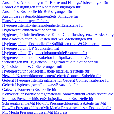
Anschlüsse
Abdichtungen für Rohre und Fittings
Abdeckungen für
Rohre
Befestigungen für Rohre
Befestigungen für
Anschlüsse
Ersatzteile für Befestigungen für
Anschlüsse
Systemdichtungen
Sets Schraube für
Flanschverbindungen
Geberit
Hygienesystem
Hygienespüleinheiten
Ersatzteile für
Hygienespüleinheiten
Zubehör für
Hygienespüleinheiten
Sensoren
Kabel
Durchflussbegrenzer
Abdeckung
und Abdeckplatten
Spülkästen und WC-Steuerungen mit
Hygienespülung
Ersatzteile für Spülkästen und WC-Steuerungen mit
Hygienespülung
UP-Spülkästen mit
Hygienespülung
Hygieneeinbaumodule
Ersatzteile für
Hygieneeinbaumodule
Zubehör für Spülkästen und WC-
Steuerungen mit Hygienespülung
Ersatzteile für Zubehör für
Spülkästen und WC-Steuerungen mit
Hygienespülung
Sensoren
Kabel
Netzteile
Ersatzteile für
Netzteile
Netzwerkkomponenten
Geberit Connect Zubehör für
Geberit Hygienesystem
Ersatzteile für Geberit Connect Zubehör für
Geberit Hygienesystem
Gateways
Ersatzteile für
Gateways
Konverter
Ersatzteile für
Konverter
Sensoren
Montagematerial
Rohrarmaturen
Geradsitzventile
Mi
Mapress Pressanschlüssen
Schrägsitzventile
Ersatzteile für
Schrägsitzventile
Mit FlowFit Pressanschlüssen
Ersatzteile für Mit
FlowFit Pressanschlüssen
Mit Mepla Pressanschlüssen
Ersatzteile für
Mit Mepla Pressanschlüssen
Mit Mapress