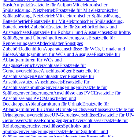
Basic
Aufputz
Ersatzteile für Aufputz
Mit elektronischer
Spülauslösung, Netzbetrieb
Ersatzteile für Mit elektronischer
Spülauslösung, Netzbetrieb
Mit elektronischer Spülauslösung,
Batteriebetrieb
Ersatzteile für Mit elektronischer Spülauslösung,
Batteriebetrieb
Zubehör
Ersatzteile für Zubehör
Rohbau- und
Austauschsets
Ersatzteile für Rohbau- und Austauschsets
Spülrohre,
Spülbögen und Übergänge
Renovierungssets
Ersatzteile für
Renovierungssets
Abdeckplatten
Sonstiges
Zubehör
Bedienhilfen
Apparateanschlüsse für WCs, Urinale und
Bidets
Ablaufgarnituren für WCs und Ausgüsse
Ersatzteile für
Ablaufgarnituren für WCs und
Ausgüsse
Geruchsverschlüsse
Ersatzteile für
Geruchsverschlüsse
Anschlussbögen
Ersatzteile für
Anschlussbögen
Anschlussstutzen
Ersatzteile für
Anschlussstutzen
Anschlusssets
Ersatzteile für
Anschlusssets
Spülbogenverlängerungen
Ersatzteile für
Spülbogenverlängerungen
Anschlüsse aus PVC
Ersatzteile für
Anschlüsse aus PVC
Manschetten und
Deckkappen
Ablaufgarnituren für Urinale
Ersatzteile für
Ablaufgarnituren für Urinale
Urinalgeruchsverschlüsse
Ersatzteile für
Urinalgeruchsverschlüsse
UP-Geruchsverschlüsse
Ersatzteile für UP-
Geruchsverschlüsse
Rohrbogengeruchsverschlüsses
Ersatzteile für
Rohrbogengeruchsverschlüsses
Spülrohr- und
Spülbogenverlängerungen
Ersatzteile für Spülrohr- und
Spülbogenverlängerungen
Anschlussstutzen
Ersatzteile für