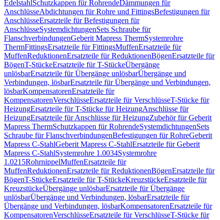
Edelstahl
Schutzkappen für Rohrende
Dämmungen für
Anschlüsse
Abdichtungen für Rohre und Fittings
Befestigungen für
Anschlüsse
Ersatzteile für Befestigungen für
Anschlüsse
Systemdichtungen
Sets Schraube für
Flanschverbindungen
Geberit Mapress Therm
Systemrohre
Therm
Fittings
Ersatzteile für Fittings
Muffen
Ersatzteile für
Muffen
Reduktionen
Ersatzteile für Reduktionen
Bögen
Ersatzteile für
Bögen
T-Stücke
Ersatzteile für T-Stücke
Übergänge
unlösbar
Ersatzteile für Übergänge unlösbar
Übergänge und
Verbindungen, lösbar
Ersatzteile für Übergänge und Verbindungen,
lösbar
Kompensatoren
Ersatzteile für
Kompensatoren
Verschlüsse
Ersatzteile für Verschlüsse
T-Stücke für
Heizung
Ersatzteile für T-Stücke für Heizung
Anschlüsse für
Heizung
Ersatzteile für Anschlüsse für Heizung
Zubehör für Geberit
Mapress Therm
Schutzkappen für Rohrende
Systemdichtungen
Sets
Schraube für Flanschverbindungen
Befestigungen für Rohre
Geberit
Mapress C-Stahl
Geberit Mapress C-Stahl
Ersatzteile für Geberit
Mapress C-Stahl
Systemrohre 1.0034
Systemrohre
1.0215
Rohrnippel
Muffen
Ersatzteile für
Muffen
Reduktionen
Ersatzteile für Reduktionen
Bögen
Ersatzteile für
Bögen
T-Stücke
Ersatzteile für T-Stücke
Kreuzstücke
Ersatzteile für
Kreuzstücke
Übergänge unlösbar
Ersatzteile für Übergänge
unlösbar
Übergänge und Verbindungen, lösbar
Ersatzteile für
Übergänge und Verbindungen, lösbar
Kompensatoren
Ersatzteile für
Kompensatoren
Verschlüsse
Ersatzteile für Verschlüsse
T-Stücke für