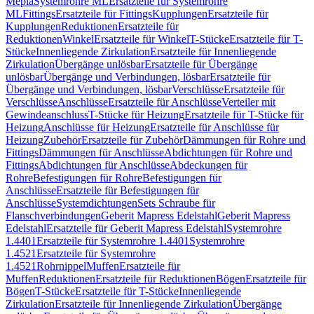
Mepla
Systemrohre ML
Ersatzteile für Systemrohre
ML
Fittings
Ersatzteile für Fittings
Kupplungen
Ersatzteile für
Kupplungen
Reduktionen
Ersatzteile für
Reduktionen
Winkel
Ersatzteile für Winkel
T-Stücke
Ersatzteile für T-
Stücke
Innenliegende Zirkulation
Ersatzteile für Innenliegende
Zirkulation
Übergänge unlösbar
Ersatzteile für Übergänge
unlösbar
Übergänge und Verbindungen, lösbar
Ersatzteile für
Übergänge und Verbindungen, lösbar
Verschlüsse
Ersatzteile für
Verschlüsse
Anschlüsse
Ersatzteile für Anschlüsse
Verteiler mit
Gewindeanschluss
T-Stücke für Heizung
Ersatzteile für T-Stücke für
Heizung
Anschlüsse für Heizung
Ersatzteile für Anschlüsse für
Heizung
Zubehör
Ersatzteile für Zubehör
Dämmungen für Rohre und
Fittings
Dämmungen für Anschlüsse
Abdichtungen für Rohre und
Fittings
Abdichtungen für Anschlüsse
Abdeckungen für
Rohre
Befestigungen für Rohre
Befestigungen für
Anschlüsse
Ersatzteile für Befestigungen für
Anschlüsse
Systemdichtungen
Sets Schraube für
Flanschverbindungen
Geberit Mapress Edelstahl
Geberit Mapress
Edelstahl
Ersatzteile für Geberit Mapress Edelstahl
Systemrohre
1.4401
Ersatzteile für Systemrohre 1.4401
Systemrohre
1.4521
Ersatzteile für Systemrohre
1.4521
Rohrnippel
Muffen
Ersatzteile für
Muffen
Reduktionen
Ersatzteile für Reduktionen
Bögen
Ersatzteile für
Bögen
T-Stücke
Ersatzteile für T-Stücke
Innenliegende
Zirkulation
Ersatzteile für Innenliegende Zirkulation
Übergänge