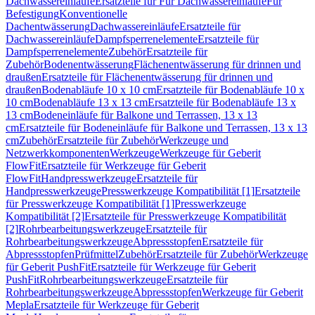
Dachwassereinläufe
Ersatzteile für Für Dachwassereinläufe
Für
Befestigung
Konventionelle
Dachentwässerung
Dachwassereinläufe
Ersatzteile für
Dachwassereinläufe
Dampfsperrenelemente
Ersatzteile für
Dampfsperrenelemente
Zubehör
Ersatzteile für
Zubehör
Bodenentwässerung
Flächenentwässerung für drinnen und
draußen
Ersatzteile für Flächenentwässerung für drinnen und
draußen
Bodenabläufe 10 x 10 cm
Ersatzteile für Bodenabläufe 10 x
10 cm
Bodenabläufe 13 x 13 cm
Ersatzteile für Bodenabläufe 13 x
13 cm
Bodeneinläufe für Balkone und Terrassen, 13 x 13
cm
Ersatzteile für Bodeneinläufe für Balkone und Terrassen, 13 x 13
cm
Zubehör
Ersatzteile für Zubehör
Werkzeuge und
Netzwerkkomponenten
Werkzeuge
Werkzeuge für Geberit
FlowFit
Ersatzteile für Werkzeuge für Geberit
FlowFit
Handpresswerkzeuge
Ersatzteile für
Handpresswerkzeuge
Presswerkzeuge Kompatibilität [1]
Ersatzteile
für Presswerkzeuge Kompatibilität [1]
Presswerkzeuge
Kompatibilität [2]
Ersatzteile für Presswerkzeuge Kompatibilität
[2]
Rohrbearbeitungswerkzeuge
Ersatzteile für
Rohrbearbeitungswerkzeuge
Abpressstopfen
Ersatzteile für
Abpressstopfen
Prüfmittel
Zubehör
Ersatzteile für Zubehör
Werkzeuge
für Geberit PushFit
Ersatzteile für Werkzeuge für Geberit
PushFit
Rohrbearbeitungswerkzeuge
Ersatzteile für
Rohrbearbeitungswerkzeuge
Abpressstopfen
Werkzeuge für Geberit
Mepla
Ersatzteile für Werkzeuge für Geberit