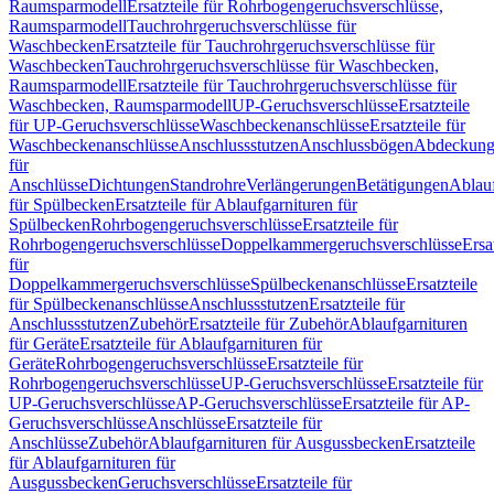
Raumsparmodell
Ersatzteile für Rohrbogengeruchsverschlüsse,
Raumsparmodell
Tauchrohrgeruchsverschlüsse für
Waschbecken
Ersatzteile für Tauchrohrgeruchsverschlüsse für
Waschbecken
Tauchrohrgeruchsverschlüsse für Waschbecken,
Raumsparmodell
Ersatzteile für Tauchrohrgeruchsverschlüsse für
Waschbecken, Raumsparmodell
UP-Geruchsverschlüsse
Ersatzteile
für UP-Geruchsverschlüsse
Waschbeckenanschlüsse
Ersatzteile für
Waschbeckenanschlüsse
Anschlussstutzen
Anschlussbögen
Abdeckung
für
Anschlüsse
Dichtungen
Standrohre
Verlängerungen
Betätigungen
Ablauf
für Spülbecken
Ersatzteile für Ablaufgarnituren für
Spülbecken
Rohrbogengeruchsverschlüsse
Ersatzteile für
Rohrbogengeruchsverschlüsse
Doppelkammergeruchsverschlüsse
Ersa
für
Doppelkammergeruchsverschlüsse
Spülbeckenanschlüsse
Ersatzteile
für Spülbeckenanschlüsse
Anschlussstutzen
Ersatzteile für
Anschlussstutzen
Zubehör
Ersatzteile für Zubehör
Ablaufgarnituren
für Geräte
Ersatzteile für Ablaufgarnituren für
Geräte
Rohrbogengeruchsverschlüsse
Ersatzteile für
Rohrbogengeruchsverschlüsse
UP-Geruchsverschlüsse
Ersatzteile für
UP-Geruchsverschlüsse
AP-Geruchsverschlüsse
Ersatzteile für AP-
Geruchsverschlüsse
Anschlüsse
Ersatzteile für
Anschlüsse
Zubehör
Ablaufgarnituren für Ausgussbecken
Ersatzteile
für Ablaufgarnituren für
Ausgussbecken
Geruchsverschlüsse
Ersatzteile für