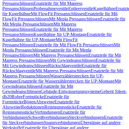
Pressanschlüssen
Ersatzteile für Mit Mapress
Pressanschlüssen
Probenahmeventile
Entleerventile
Kugelhähne
Ersatzt
für Kugelhähne
Mit FlowFit Pressanschlüssen
Ersatzteile für Mit
FlowFit Pressanschlüssen
Mit Mepla Pressanschlüssen
Ersatzteile für
Mit Mepla Pressanschlüssen
Mit Mapress
Pressanschlüssen
Ersatzteile für Mit Mapress
Pressanschlüssen
Kugelhähne für UP-Montage
Ersatzteile für
Kugelhähne für UP-Montage
Mit FlowFit
Pressanschlüssen
Ersatzteile für Mit FlowFit Pressanschlüssen
Mit
Mepla Pressanschlüssen
Ersatzteile für Mit Mepla
Pressanschlüssen
Mit Mapress Pressanschlüssen
Ersatzteile für Mit
Mapress Pressanschlüssen
Mit Gewindeanschlüssen
Ersatzteile für
Mit Gewindeanschlüssen
Rückschlagventile
Ersatzteile für
Rückschlagventile
Mit Mapress Pressanschlüssen
Ersatzteile für Mit
Mapress Pressanschlüssen
Wasserzählerstrecken für UP-
Montage
Ersatzteile für Wasserzählerstrecken für UP-Montage
Mit
Gewindeanschlüssen
Ersatzteile für Mit
Gewindeanschlüssen
Gebäude-Entwässerungssysteme
Geberit Silent-
db20
Rohre
Formstücke
Ersatzteile für
Formstücke
Bögen
Abzweige
Ersatzteile für
Abzweige
Reduktionen
Reinigungsstücke
Ersatzteile für
Reinigungsstücke
Verbindungen
Ersatzteile für
Verbindungen
Schweißverbindungen
Steckverbindungen
Ersatzteile
für Steckverbindungen
Spannverbindungen
Übergänge auf andere
Werkstoffe
Ersatzteile für Übergänge auf andere