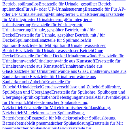
Betrieb, spülrandlos
Ersatzteile für Urinale, gespülter Betrieb,
spülrandlos
Für AP- oder UP-Urinalsteuerung
Ersatzteile für Für AP-
oder UP-Urinalsteuerung
Mit integrierter Urinalsteuerung
Ersatzteile
für Mit integrierter Urinalsteuerung
Für integrierte
Urinalsteuerung
Ersatzteile für Für integrierte
Urinalsteuerung
Urinale, gespülter Betrieb, mit / für
Deckel
Ersatzteile für Urinale, gespülter Betrieb, mit / für
Deckel
Spülrandlos
Ersatzteile für Spülrandlos
Mit
Spülrand
Ersatzteile für Mit Spülrand
Urinale, wasserloser
Betrieb
Ersatzteile für Urinale, wasserloser Betrieb
Ohne
Deckel
Ersatzteile für Ohne Deckel
Urinaltrennwände
Ersatzteile für
Urinaltrennwände
Urinaltrennwände aus Kunststoff
Ersatzteile für
Urinaltrennwände aus Kunststoff
Urinaltrennwände aus
Glas
Ersatzteile für Urinaltrennwände aus Glas
Urinaltrennwände aus
Sanitärkeramik
Ersatzteile für Urinaltrennwände aus
Sanitärkeramik
Zubehör
Ersatzteile für
Zubehör
Urinaldeckel
Geruchsverschlüsse und Zubehör
Spülrohre,
Spülbögen und Übergänge
Ersatzteile für Spülrohre, Spülbögen und
Übergänge
Sprühkopfzubehör
Befestigungsmaterial
Ablaufventile
Spülv
für Unterputz
Mit elektronischer Spülauslösung,
Netzbetrieb
Ersatzteile für Mit elektronischer Spülauslösung,
Netzbetrieb
Mit elektronischer Spülauslösung,
Batteriebetrieb
Ersatzteile für Mit elektronischer Spülauslösung,
Batteriebetrieb
Mit pneumatischer Spülauslösung
Ersatzteile für Mit
pneumatischer Spülauslösung
Basic
Ersatzteile für