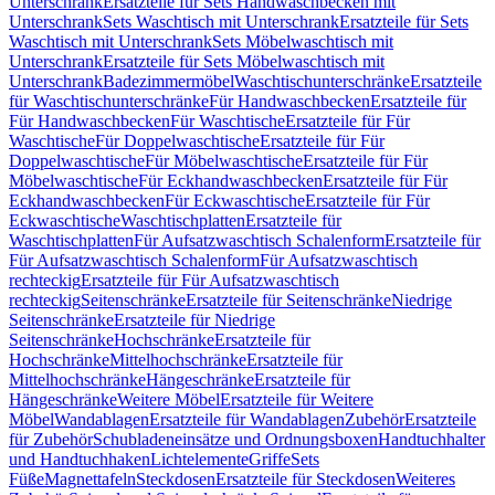
Unterschrank
Ersatzteile für Sets Handwaschbecken mit
Unterschrank
Sets Waschtisch mit Unterschrank
Ersatzteile für Sets
Waschtisch mit Unterschrank
Sets Möbelwaschtisch mit
Unterschrank
Ersatzteile für Sets Möbelwaschtisch mit
Unterschrank
Badezimmermöbel
Waschtischunterschränke
Ersatzteile
für Waschtischunterschränke
Für Handwaschbecken
Ersatzteile für
Für Handwaschbecken
Für Waschtische
Ersatzteile für Für
Waschtische
Für Doppelwaschtische
Ersatzteile für Für
Doppelwaschtische
Für Möbelwaschtische
Ersatzteile für Für
Möbelwaschtische
Für Eckhandwaschbecken
Ersatzteile für Für
Eckhandwaschbecken
Für Eckwaschtische
Ersatzteile für Für
Eckwaschtische
Waschtischplatten
Ersatzteile für
Waschtischplatten
Für Aufsatzwaschtisch Schalenform
Ersatzteile für
Für Aufsatzwaschtisch Schalenform
Für Aufsatzwaschtisch
rechteckig
Ersatzteile für Für Aufsatzwaschtisch
rechteckig
Seitenschränke
Ersatzteile für Seitenschränke
Niedrige
Seitenschränke
Ersatzteile für Niedrige
Seitenschränke
Hochschränke
Ersatzteile für
Hochschränke
Mittelhochschränke
Ersatzteile für
Mittelhochschränke
Hängeschränke
Ersatzteile für
Hängeschränke
Weitere Möbel
Ersatzteile für Weitere
Möbel
Wandablagen
Ersatzteile für Wandablagen
Zubehör
Ersatzteile
für Zubehör
Schubladeneinsätze und Ordnungsboxen
Handtuchhalter
und Handtuchhaken
Lichtelemente
Griffe
Sets
Füße
Magnettafeln
Steckdosen
Ersatzteile für Steckdosen
Weiteres