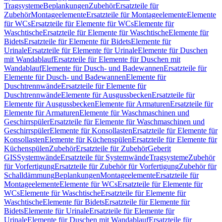
Tragsysteme
Beplankungen
Zubehör
Ersatzteile für
Zubehör
Montageelemente
Ersatzteile für Montageelemente
Elemente
für WCs
Ersatzteile für Elemente für WCs
Elemente für
Waschtische
Ersatzteile für Elemente für Waschtische
Elemente für
Bidets
Ersatzteile für Elemente für Bidets
Elemente für
Urinale
Ersatzteile für Elemente für Urinale
Elemente für Duschen
mit Wandablauf
Ersatzteile für Elemente für Duschen mit
Wandablauf
Elemente für Dusch- und Badewannen
Ersatzteile für
Elemente für Dusch- und Badewannen
Elemente für
Duschtrennwände
Ersatzteile für Elemente für
Duschtrennwände
Elemente für Ausgussbecken
Ersatzteile für
Elemente für Ausgussbecken
Elemente für Armaturen
Ersatzteile für
Elemente für Armaturen
Elemente für Waschmaschinen und
Geschirrspüler
Ersatzteile für Elemente für Waschmaschinen und
Geschirrspüler
Elemente für Konsollasten
Ersatzteile für Elemente für
Konsollasten
Elemente für Küchenspülen
Ersatzteile für Elemente für
Küchenspülen
Zubehör
Ersatzteile für Zubehör
Geberit
GIS
Systemwände
Ersatzteile für Systemwände
Tragsysteme
Zubehör
für Vorfertigung
Ersatzteile für Zubehör für Vorfertigung
Zubehör für
Schalldämmung
Beplankungen
Montageelemente
Ersatzteile für
Montageelemente
Elemente für WCs
Ersatzteile für Elemente für
WCs
Elemente für Waschtische
Ersatzteile für Elemente für
Waschtische
Elemente für Bidets
Ersatzteile für Elemente für
Bidets
Elemente für Urinale
Ersatzteile für Elemente für
Urinale
Elemente für Duschen mit Wandablauf
Ersatzteile für