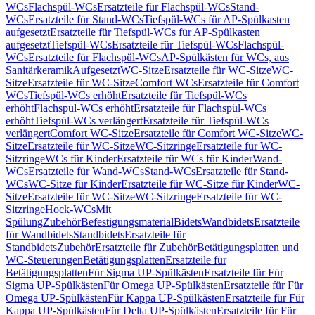
WCs
Flachspül-WCs
Ersatzteile für Flachspül-WCs
Stand-
WCs
Ersatzteile für Stand-WCs
Tiefspül-WCs für AP-Spülkasten
aufgesetzt
Ersatzteile für Tiefspül-WCs für AP-Spülkasten
aufgesetzt
Tiefspül-WCs
Ersatzteile für Tiefspül-WCs
Flachspül-
WCs
Ersatzteile für Flachspül-WCs
AP-Spülkästen für WCs, aus
Sanitärkeramik
Aufgesetzt
WC-Sitze
Ersatzteile für WC-Sitze
WC-
Sitze
Ersatzteile für WC-Sitze
Comfort WCs
Ersatzteile für Comfort
WCs
Tiefspül-WCs erhöht
Ersatzteile für Tiefspül-WCs
erhöht
Flachspül-WCs erhöht
Ersatzteile für Flachspül-WCs
erhöht
Tiefspül-WCs verlängert
Ersatzteile für Tiefspül-WCs
verlängert
Comfort WC-Sitze
Ersatzteile für Comfort WC-Sitze
WC-
Sitze
Ersatzteile für WC-Sitze
WC-Sitzringe
Ersatzteile für WC-
Sitzringe
WCs für Kinder
Ersatzteile für WCs für Kinder
Wand-
WCs
Ersatzteile für Wand-WCs
Stand-WCs
Ersatzteile für Stand-
WCs
WC-Sitze für Kinder
Ersatzteile für WC-Sitze für Kinder
WC-
Sitze
Ersatzteile für WC-Sitze
WC-Sitzringe
Ersatzteile für WC-
Sitzringe
Hock-WCs
Mit
Spülung
Zubehör
Befestigungsmaterial
Bidets
Wandbidets
Ersatzteile
für Wandbidets
Standbidets
Ersatzteile für
Standbidets
Zubehör
Ersatzteile für Zubehör
Betätigungsplatten und
WC-Steuerungen
Betätigungsplatten
Ersatzteile für
Betätigungsplatten
Für Sigma UP-Spülkästen
Ersatzteile für Für
Sigma UP-Spülkästen
Für Omega UP-Spülkästen
Ersatzteile für Für
Omega UP-Spülkästen
Für Kappa UP-Spülkästen
Ersatzteile für Für
Kappa UP-Spülkästen
Für Delta UP-Spülkästen
Ersatzteile für Für