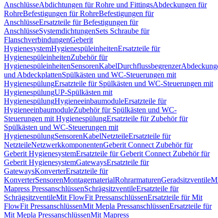
Anschlüsse
Abdichtungen für Rohre und Fittings
Abdeckungen für
Rohre
Befestigungen für Rohre
Befestigungen für
Anschlüsse
Ersatzteile für Befestigungen für
Anschlüsse
Systemdichtungen
Sets Schraube für
Flanschverbindungen
Geberit
Hygienesystem
Hygienespüleinheiten
Ersatzteile für
Hygienespüleinheiten
Zubehör für
Hygienespüleinheiten
Sensoren
Kabel
Durchflussbegrenzer
Abdeckung
und Abdeckplatten
Spülkästen und WC-Steuerungen mit
Hygienespülung
Ersatzteile für Spülkästen und WC-Steuerungen mit
Hygienespülung
UP-Spülkästen mit
Hygienespülung
Hygieneeinbaumodule
Ersatzteile für
Hygieneeinbaumodule
Zubehör für Spülkästen und WC-
Steuerungen mit Hygienespülung
Ersatzteile für Zubehör für
Spülkästen und WC-Steuerungen mit
Hygienespülung
Sensoren
Kabel
Netzteile
Ersatzteile für
Netzteile
Netzwerkkomponenten
Geberit Connect Zubehör für
Geberit Hygienesystem
Ersatzteile für Geberit Connect Zubehör für
Geberit Hygienesystem
Gateways
Ersatzteile für
Gateways
Konverter
Ersatzteile für
Konverter
Sensoren
Montagematerial
Rohrarmaturen
Geradsitzventile
Mi
Mapress Pressanschlüssen
Schrägsitzventile
Ersatzteile für
Schrägsitzventile
Mit FlowFit Pressanschlüssen
Ersatzteile für Mit
FlowFit Pressanschlüssen
Mit Mepla Pressanschlüssen
Ersatzteile für
Mit Mepla Pressanschlüssen
Mit Mapress