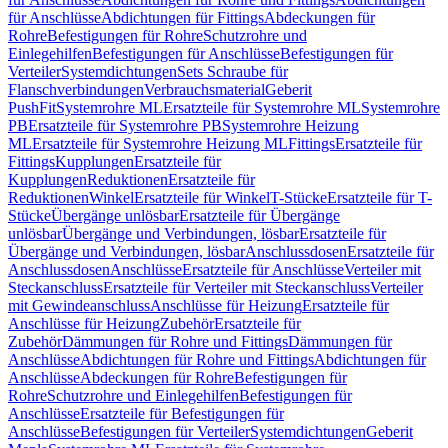
für Anschlüsse
Abdichtungen für Fittings
Abdeckungen für
Rohre
Befestigungen für Rohre
Schutzrohre und
Einlegehilfen
Befestigungen für Anschlüsse
Befestigungen für
Verteiler
Systemdichtungen
Sets Schraube für
Flanschverbindungen
Verbrauchsmaterial
Geberit
PushFit
Systemrohre ML
Ersatzteile für Systemrohre ML
Systemrohre
PB
Ersatzteile für Systemrohre PB
Systemrohre Heizung
ML
Ersatzteile für Systemrohre Heizung ML
Fittings
Ersatzteile für
Fittings
Kupplungen
Ersatzteile für
Kupplungen
Reduktionen
Ersatzteile für
Reduktionen
Winkel
Ersatzteile für Winkel
T-Stücke
Ersatzteile für T-
Stücke
Übergänge unlösbar
Ersatzteile für Übergänge
unlösbar
Übergänge und Verbindungen, lösbar
Ersatzteile für
Übergänge und Verbindungen, lösbar
Anschlussdosen
Ersatzteile für
Anschlussdosen
Anschlüsse
Ersatzteile für Anschlüsse
Verteiler mit
Steckanschluss
Ersatzteile für Verteiler mit Steckanschluss
Verteiler
mit Gewindeanschluss
Anschlüsse für Heizung
Ersatzteile für
Anschlüsse für Heizung
Zubehör
Ersatzteile für
Zubehör
Dämmungen für Rohre und Fittings
Dämmungen für
Anschlüsse
Abdichtungen für Rohre und Fittings
Abdichtungen für
Anschlüsse
Abdeckungen für Rohre
Befestigungen für
Rohre
Schutzrohre und Einlegehilfen
Befestigungen für
Anschlüsse
Ersatzteile für Befestigungen für
Anschlüsse
Befestigungen für Verteiler
Systemdichtungen
Geberit