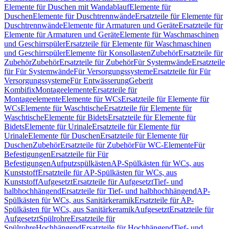
Elemente für Duschen mit Wandablauf
Elemente für
Duschen
Elemente für Duschtrennwände
Ersatzteile für Elemente für
Duschtrennwände
Elemente für Armaturen und Geräte
Ersatzteile für
Elemente für Armaturen und Geräte
Elemente für Waschmaschinen
und Geschirrspüler
Ersatzteile für Elemente für Waschmaschinen
und Geschirrspüler
Elemente für Konsollasten
Zubehör
Ersatzteile für
Zubehör
Zubehör
Ersatzteile für Zubehör
Für Systemwände
Ersatzteile
für Für Systemwände
Für Versorgungssysteme
Ersatzteile für Für
Versorgungssysteme
Für Entwässerung
Geberit
Kombifix
Montageelemente
Ersatzteile für
Montageelemente
Elemente für WCs
Ersatzteile für Elemente für
WCs
Elemente für Waschtische
Ersatzteile für Elemente für
Waschtische
Elemente für Bidets
Ersatzteile für Elemente für
Bidets
Elemente für Urinale
Ersatzteile für Elemente für
Urinale
Elemente für Duschen
Ersatzteile für Elemente für
Duschen
Zubehör
Ersatzteile für Zubehör
Für WC-Elemente
Für
Befestigungen
Ersatzteile für Für
Befestigungen
Aufputzspülkästen
AP-Spülkästen für WCs, aus
Kunststoff
Ersatzteile für AP-Spülkästen für WCs, aus
Kunststoff
Aufgesetzt
Ersatzteile für Aufgesetzt
Tief- und
halbhochhängend
Ersatzteile für Tief- und halbhochhängend
AP-
Spülkästen für WCs, aus Sanitärkeramik
Ersatzteile für AP-
Spülkästen für WCs, aus Sanitärkeramik
Aufgesetzt
Ersatzteile für
Aufgesetzt
Spülrohre
Ersatzteile für
Spülrohre
Hochhängend
Ersatzteile für Hochhängend
Tief- und