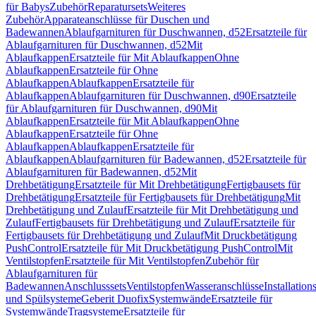
für Babys
Zubehör
Reparatursets
Weiteres
Zubehör
Apparateanschlüsse für Duschen und
Badewannen
Ablaufgarnituren für Duschwannen, d52
Ersatzteile für
Ablaufgarnituren für Duschwannen, d52
Mit
Ablaufkappen
Ersatzteile für Mit Ablaufkappen
Ohne
Ablaufkappen
Ersatzteile für Ohne
Ablaufkappen
Ablaufkappen
Ersatzteile für
Ablaufkappen
Ablaufgarnituren für Duschwannen, d90
Ersatzteile
für Ablaufgarnituren für Duschwannen, d90
Mit
Ablaufkappen
Ersatzteile für Mit Ablaufkappen
Ohne
Ablaufkappen
Ersatzteile für Ohne
Ablaufkappen
Ablaufkappen
Ersatzteile für
Ablaufkappen
Ablaufgarnituren für Badewannen, d52
Ersatzteile für
Ablaufgarnituren für Badewannen, d52
Mit
Drehbetätigung
Ersatzteile für Mit Drehbetätigung
Fertigbausets für
Drehbetätigung
Ersatzteile für Fertigbausets für Drehbetätigung
Mit
Drehbetätigung und Zulauf
Ersatzteile für Mit Drehbetätigung und
Zulauf
Fertigbausets für Drehbetätigung und Zulauf
Ersatzteile für
Fertigbausets für Drehbetätigung und Zulauf
Mit Druckbetätigung
PushControl
Ersatzteile für Mit Druckbetätigung PushControl
Mit
Ventilstopfen
Ersatzteile für Mit Ventilstopfen
Zubehör für
Ablaufgarnituren für
Badewannen
Anschlusssets
Ventilstopfen
Wasseranschlüsse
Installation
und Spülsysteme
Geberit Duofix
Systemwände
Ersatzteile für
Systemwände
Tragsysteme
Ersatzteile für