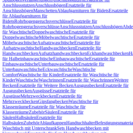
Anschlussstutzen
Anschlussbögen
Ersatzteile für
Anschlussbögen
Manschetten
Ablaufgarnituren für Bidets
Ersatzteile
für Ablaufgarnituren für
Bidets
Rohrbogengeruchsverschlüsse
Ersatzteile für
Rohrbogengeruchsverschlüsse
Anschlussstutzen
Anschlussbögen
Abde
für Waschtische
Doppelwaschtische
Ersatzteile für
Doppelwaschtische
Möbelwaschtische
Ersatzteile für
Möbelwaschtische
Aufsatzwaschtische
Ersatzteile für
Aufsatzwaschtische
Handwaschbecken
Ersatzteile für
Handwaschbecken
Aufsatzhandwaschbecken
Eckhandwaschbecken
H
für Halbeinbauwaschtische
Einbauwaschtische
Ersatzteile für
Einbauwaschtische
Unterbauwaschtische
Ersatzteile für
Unterbauwaschtische
Eckwaschtische
Waschtische
Comfort
Waschtische für Kinder
Ersatzteile für Waschtische für
Kinder
Waschtische
Waschrinnen
Ersatzteile für Waschrinnen
Weitere
Becken
Ersatzteile für Weitere Becken
Ausgussbecken
Ersatzteile für
Ausgussbecken
Ausgüsse
Ersatzteile für
Ausgüsse
Mehrzweckbecken
Ersatzteile für
Mehrzweckbecken
Gipsfangbecken
Waschtische für
Klassenräume
Ersatzteile für Waschtische für
Klassenräume
Zubehör
Säulen
Ersatzteile für
Säulen
Halbsäulen
Ersatzteile für
Halbsäulen
Zubehör
Ablaufkappen
Handtuchhalter
Befestigungsmateria
Waschtisch mit Unterschrank
Sets Handwaschbecken mit