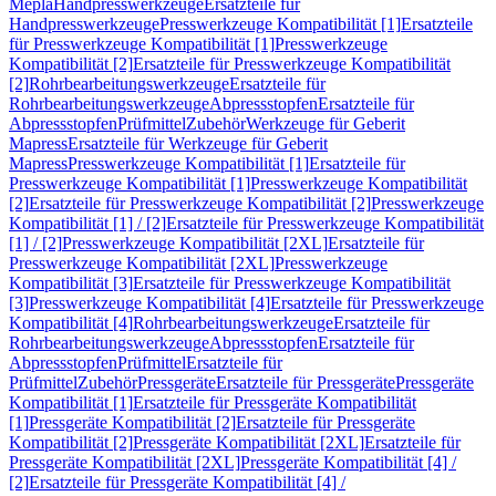
Mepla
Handpresswerkzeuge
Ersatzteile für
Handpresswerkzeuge
Presswerkzeuge Kompatibilität [1]
Ersatzteile
für Presswerkzeuge Kompatibilität [1]
Presswerkzeuge
Kompatibilität [2]
Ersatzteile für Presswerkzeuge Kompatibilität
[2]
Rohrbearbeitungswerkzeuge
Ersatzteile für
Rohrbearbeitungswerkzeuge
Abpressstopfen
Ersatzteile für
Abpressstopfen
Prüfmittel
Zubehör
Werkzeuge für Geberit
Mapress
Ersatzteile für Werkzeuge für Geberit
Mapress
Presswerkzeuge Kompatibilität [1]
Ersatzteile für
Presswerkzeuge Kompatibilität [1]
Presswerkzeuge Kompatibilität
[2]
Ersatzteile für Presswerkzeuge Kompatibilität [2]
Presswerkzeuge
Kompatibilität [1] / [2]
Ersatzteile für Presswerkzeuge Kompatibilität
[1] / [2]
Presswerkzeuge Kompatibilität [2XL]
Ersatzteile für
Presswerkzeuge Kompatibilität [2XL]
Presswerkzeuge
Kompatibilität [3]
Ersatzteile für Presswerkzeuge Kompatibilität
[3]
Presswerkzeuge Kompatibilität [4]
Ersatzteile für Presswerkzeuge
Kompatibilität [4]
Rohrbearbeitungswerkzeuge
Ersatzteile für
Rohrbearbeitungswerkzeuge
Abpressstopfen
Ersatzteile für
Abpressstopfen
Prüfmittel
Ersatzteile für
Prüfmittel
Zubehör
Pressgeräte
Ersatzteile für Pressgeräte
Pressgeräte
Kompatibilität [1]
Ersatzteile für Pressgeräte Kompatibilität
[1]
Pressgeräte Kompatibilität [2]
Ersatzteile für Pressgeräte
Kompatibilität [2]
Pressgeräte Kompatibilität [2XL]
Ersatzteile für
Pressgeräte Kompatibilität [2XL]
Pressgeräte Kompatibilität [4] /
[2]
Ersatzteile für Pressgeräte Kompatibilität [4] /