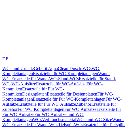
DE
WCs und Urinale
Geberit AquaClean Dusch-WCs
WC-
Komplettanlagen
Ersatzteile für WC-Komplettanlagen
Wand-
WCs
Ersatzteile für Wand-WCs
Stand-WCs
Ersatzteile für Stand-
WCs
WC-Aufsätze
Ersatzteile für WC-Aufsätze
Für WC-
Keramiken
Ersatzteile für Für WC-
Keramiken
Designplatten
Ersatzteile für Designplatten
Für WC-
Komplettanlagen
Ersatzteile für Für WC-Komplettanlagen
Für WC-
Aufsätze
Ersatzteile für Für WC-Aufsätze
Zubehör
Ersatzteile für
Zubehör
Für WC-Komplettanlagen
Für WC-Aufsätze
Ersatzteile für
Für WC-Aufsätze
Für WC-Aufsätze und WC-
Komplettanlagen
WCs
Verbrauchsmaterial
WCs und WC-Sitze
Wand-
WCs
Ersatzteile für Wand-WCs
Tiefspül-WCs
Ersatzteile für Tiefspül-