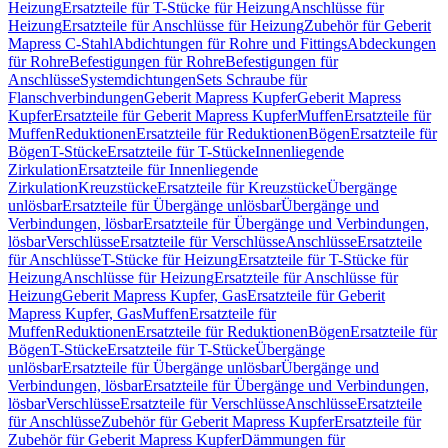
Heizung
Ersatzteile für T-Stücke für Heizung
Anschlüsse für
Heizung
Ersatzteile für Anschlüsse für Heizung
Zubehör für Geberit
Mapress C-Stahl
Abdichtungen für Rohre und Fittings
Abdeckungen
für Rohre
Befestigungen für Rohre
Befestigungen für
Anschlüsse
Systemdichtungen
Sets Schraube für
Flanschverbindungen
Geberit Mapress Kupfer
Geberit Mapress
Kupfer
Ersatzteile für Geberit Mapress Kupfer
Muffen
Ersatzteile für
Muffen
Reduktionen
Ersatzteile für Reduktionen
Bögen
Ersatzteile für
Bögen
T-Stücke
Ersatzteile für T-Stücke
Innenliegende
Zirkulation
Ersatzteile für Innenliegende
Zirkulation
Kreuzstücke
Ersatzteile für Kreuzstücke
Übergänge
unlösbar
Ersatzteile für Übergänge unlösbar
Übergänge und
Verbindungen, lösbar
Ersatzteile für Übergänge und Verbindungen,
lösbar
Verschlüsse
Ersatzteile für Verschlüsse
Anschlüsse
Ersatzteile
für Anschlüsse
T-Stücke für Heizung
Ersatzteile für T-Stücke für
Heizung
Anschlüsse für Heizung
Ersatzteile für Anschlüsse für
Heizung
Geberit Mapress Kupfer, Gas
Ersatzteile für Geberit
Mapress Kupfer, Gas
Muffen
Ersatzteile für
Muffen
Reduktionen
Ersatzteile für Reduktionen
Bögen
Ersatzteile für
Bögen
T-Stücke
Ersatzteile für T-Stücke
Übergänge
unlösbar
Ersatzteile für Übergänge unlösbar
Übergänge und
Verbindungen, lösbar
Ersatzteile für Übergänge und Verbindungen,
lösbar
Verschlüsse
Ersatzteile für Verschlüsse
Anschlüsse
Ersatzteile
für Anschlüsse
Zubehör für Geberit Mapress Kupfer
Ersatzteile für
Zubehör für Geberit Mapress Kupfer
Dämmungen für