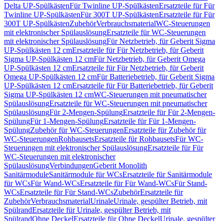
Delta UP-Spülkästen
Für Twinline UP-Spülkästen
Ersatzteile für Für
Twinline UP-Spülkästen
Für 300T UP-Spülkästen
Ersatzteile für Für
300T UP-Spülkästen
Zubehör
Verbrauchsmaterial
WC-Steuerungen
mit elektronischer Spülauslösung
Ersatzteile für WC-Steuerungen
mit elektronischer Spülauslösung
Für Netzbetrieb, für Geberit Sigma
UP-Spülkästen 12 cm
Ersatzteile für Für Netzbetrieb, für Geberit
Sigma UP-Spülkästen 12 cm
Für Netzbetrieb, für Geberit Omega
UP-Spülkästen 12 cm
Ersatzteile für Für Netzbetrieb, für Geberit
Omega UP-Spülkästen 12 cm
Für Batteriebetrieb, für Geberit Sigma
UP-Spülkästen 12 cm
Ersatzteile für Für Batteriebetrieb, für Geberit
Sigma UP-Spülkästen 12 cm
WC-Steuerungen mit pneumatischer
Spülauslösung
Ersatzteile für WC-Steuerungen mit pneumatischer
Spülauslösung
Für 2-Mengen-Spülung
Ersatzteile für Für 2-Mengen-
Spülung
Für 1-Mengen-Spülung
Ersatzteile für Für 1-Mengen-
Spülung
Zubehör für WC-Steuerungen
Ersatzteile für Zubehör für
WC-Steuerungen
Rohbausets
Ersatzteile für Rohbausets
Für WC-
Steuerungen mit elektronischer Spülauslösung
Ersatzteile für Für
WC-Steuerungen mit elektronischer
Spülauslösung
Verbindungen
Geberit Monolith
Sanitärmodule
Sanitärmodule für WCs
Ersatzteile für Sanitärmodule
für WCs
Für Wand-WCs
Ersatzteile für Für Wand-WCs
Für Stand-
WCs
Ersatzteile für Für Stand-WCs
Zubehör
Ersatzteile für
Zubehör
Verbrauchsmaterial
Urinale
Urinale, gespülter Betrieb, mit
Spülrand
Ersatzteile für Urinale, gespülter Betrieb, mit
Spülrand
Ohne Deckel
Ersatzteile für Ohne Deckel
Urinale, gespülter