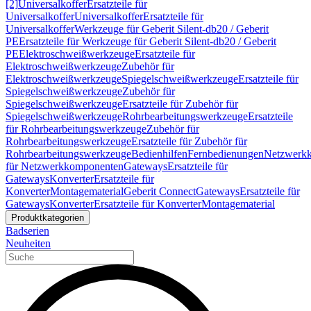
[2]
Universalkoffer
Ersatzteile für
Universalkoffer
Universalkoffer
Ersatzteile für
Universalkoffer
Werkzeuge für Geberit Silent-db20 / Geberit
PE
Ersatzteile für Werkzeuge für Geberit Silent-db20 / Geberit
PE
Elektroschweißwerkzeuge
Ersatzteile für
Elektroschweißwerkzeuge
Zubehör für
Elektroschweißwerkzeuge
Spiegelschweißwerkzeuge
Ersatzteile für
Spiegelschweißwerkzeuge
Zubehör für
Spiegelschweißwerkzeuge
Ersatzteile für Zubehör für
Spiegelschweißwerkzeuge
Rohrbearbeitungswerkzeuge
Ersatzteile
für Rohrbearbeitungswerkzeuge
Zubehör für
Rohrbearbeitungswerkzeuge
Ersatzteile für Zubehör für
Rohrbearbeitungswerkzeuge
Bedienhilfen
Fernbedienungen
Netzwerk
für Netzwerkkomponenten
Gateways
Ersatzteile für
Gateways
Konverter
Ersatzteile für
Konverter
Montagematerial
Geberit Connect
Gateways
Ersatzteile für
Gateways
Konverter
Ersatzteile für Konverter
Montagematerial
Produktkategorien
Badserien
Neuheiten