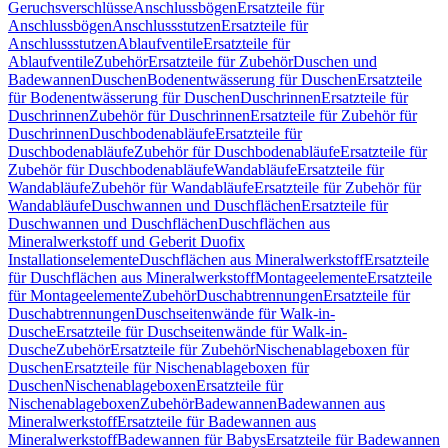
Geruchsverschlüsse
Anschlussbögen
Ersatzteile für
Anschlussbögen
Anschlussstutzen
Ersatzteile für
Anschlussstutzen
Ablaufventile
Ersatzteile für
Ablaufventile
Zubehör
Ersatzteile für Zubehör
Duschen und
Badewannen
Duschen
Bodenentwässerung für Duschen
Ersatzteile
für Bodenentwässerung für Duschen
Duschrinnen
Ersatzteile für
Duschrinnen
Zubehör für Duschrinnen
Ersatzteile für Zubehör für
Duschrinnen
Duschbodenabläufe
Ersatzteile für
Duschbodenabläufe
Zubehör für Duschbodenabläufe
Ersatzteile für
Zubehör für Duschbodenabläufe
Wandabläufe
Ersatzteile für
Wandabläufe
Zubehör für Wandabläufe
Ersatzteile für Zubehör für
Wandabläufe
Duschwannen und Duschflächen
Ersatzteile für
Duschwannen und Duschflächen
Duschflächen aus
Mineralwerkstoff und Geberit Duofix
Installationselemente
Duschflächen aus Mineralwerkstoff
Ersatzteile
für Duschflächen aus Mineralwerkstoff
Montageelemente
Ersatzteile
für Montageelemente
Zubehör
Duschabtrennungen
Ersatzteile für
Duschabtrennungen
Duschseitenwände für Walk-in-
Dusche
Ersatzteile für Duschseitenwände für Walk-in-
Dusche
Zubehör
Ersatzteile für Zubehör
Nischenablageboxen für
Duschen
Ersatzteile für Nischenablageboxen für
Duschen
Nischenablageboxen
Ersatzteile für
Nischenablageboxen
Zubehör
Badewannen
Badewannen aus
Mineralwerkstoff
Ersatzteile für Badewannen aus
Mineralwerkstoff
Badewannen für Babys
Ersatzteile für Badewannen