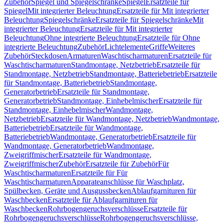
Zubehör
Spiegel und Spiegelschränke
Spiegel
Ersatzteile für
Spiegel
Mit integrierter Beleuchtung
Ersatzteile für Mit integrierter
Beleuchtung
Spiegelschränke
Ersatzteile für Spiegelschränke
Mit
integrierter Beleuchtung
Ersatzteile für Mit integrierter
Beleuchtung
Ohne integrierte Beleuchtung
Ersatzteile für Ohne
integrierte Beleuchtung
Zubehör
Lichtelemente
Griffe
Weiteres
Zubehör
Steckdosen
Armaturen
Waschtischarmaturen
Ersatzteile für
Waschtischarmaturen
Standmontage, Netzbetrieb
Ersatzteile für
Standmontage, Netzbetrieb
Standmontage, Batteriebetrieb
Ersatzteile
für Standmontage, Batteriebetrieb
Standmontage,
Generatorbetrieb
Ersatzteile für Standmontage,
Generatorbetrieb
Standmontage, Einhebelmischer
Ersatzteile für
Standmontage, Einhebelmischer
Wandmontage,
Netzbetrieb
Ersatzteile für Wandmontage, Netzbetrieb
Wandmontage,
Batteriebetrieb
Ersatzteile für Wandmontage,
Batteriebetrieb
Wandmontage, Generatorbetrieb
Ersatzteile für
Wandmontage, Generatorbetrieb
Wandmontage,
Zweigriffmischer
Ersatzteile für Wandmontage,
Zweigriffmischer
Zubehör
Ersatzteile für Zubehör
Für
Waschtischarmaturen
Ersatzteile für Für
Waschtischarmaturen
Apparateanschlüsse für Waschplatz,
Spülbecken, Geräte und Ausgussbecken
Ablaufgarnituren für
Waschbecken
Ersatzteile für Ablaufgarnituren für
Waschbecken
Rohrbogengeruchsverschlüsse
Ersatzteile für
Rohrbogengeruchsverschlüsse
Rohrbogengeruchsverschlüsse,