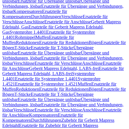
unlösbar
Ersatzteile für Übergänge unlösbar
Übergänge und
Verbindungen, lösbar
Ersatzteile für Übergänge und Verbindungen,
lösbar
Kompensatoren
Ersatzteile für
Kompensatoren
Durchführungen
Verschlüsse
Ersatzteile für
Verschlüsse
Anschlüsse
Ersatzteile für Anschlüsse
Geberit Mapress
Edelstahl, Gas
Ersatzteile für Geberit Mapress Edelstahl,
Gas
Systemrohre 1.4401
Ersatzteile für Systemrohre
1.4401
Rohrnippel
Muffen
Ersatzteile für
Muffen
Reduktionen
Ersatzteile für Reduktionen
Bögen
Ersatzteile für
Bögen
T-Stücke
Ersatzteile für T-Stücke
Übergänge
unlösbar
Ersatzteile für Übergänge unlösbar
Übergänge und
Verbindungen, lösbar
Ersatzteile für Übergänge und Verbindungen,
lösbar
Verschlüsse
Ersatzteile für Verschlüsse
Anschlüsse
Ersatzteile
für Anschlüsse
Geberit Mapress Edelstahl, LABS-frei
Ersatzteile für
Geberit Mapress Edelstahl, LABS-frei
Systemrohre
1.4401
Ersatzteile für Systemrohre 1.4401
Systemrohre
1.4521
Ersatzteile für Systemrohre 1.4521
Muffen
Ersatzteile für
Muffen
Reduktionen
Ersatzteile für Reduktionen
Bögen
Ersatzteile für
Bögen
T-Stücke
Ersatzteile für T-Stücke
Übergänge
unlösbar
Ersatzteile für Übergänge unlösbar
Übergänge und
Verbindungen, lösbar
Ersatzteile für Übergänge und Verbindungen,
lösbar
Verschlüsse
Ersatzteile für Verschlüsse
Anschlüsse
Ersatzteile
für Anschlüsse
Kompensatoren
Ersatzteile für
Kompensatoren
Durchführungen
Zubehör für Geberit Mapress
Edelstahl
Ersatzteile für Zubehör für Geberit Mapress