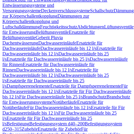
Entwässerungssysteme und
Versorgungssysteme
Deckenverschlusssysteme
Schallschutz
Dämmung
zur Körperschallentkopplung
Dämmungen zur
Körperschallentkopplung und
Luftschalldämmung
Feuchtigkeitsschutz
Abdichtungen
Lüftungsventile
für Entwässerung
Belüftungsventile
Ersatzteile für
Belüftungsventile
Geberit Pluvia
Dachentwässerung
Dachwassereinläufe
Ersatzteile für
Dachwassereinläufe
Dachwassereinläufe bis 12 l/s
Ersatzteile für
Dachwassereinläufe bis 12 l/s
Dachwassereinläufe bis 25
l/s
Ersatzteile für Dachwassereinläufe bis 25 l/s
Dachwassereinläufe
für Rinnen
Ersatzteile für Dachwassereinläufe für
Rinnen
Dachwassereinläufe bis 12 l/s
Ersatzteile für
Dachwassereinläufe bis 12 l/s
Dachwassereinläufe bis 25
l/s
Ersatzteile für Dachwassereinläufe bis 25
l/s
Dampfsperrenelemente
Ersatzteile für Dampfsperrenelemente
Für
Dachwassereinläufe bis 12 l/s
Ersatzteile für Für Dachwassereinläufe
bis 12 l/s
Für Dachwassereinläufe bis 25 l/s
Brandschutz
Brandschutz
für Entwässerungssysteme
Notüberläufe
Ersatzteile für
Notüberläufe
Für Dachwassereinläufe bis 12 l/s
Ersatzteile für Für
Dachwassereinläufe bis 12 l/s
Für Dachwassereinläufe bis 25
l/s
Ersatzteile für Für Dachwassereinläufe bis 25
l/s
Befestigung
Befestigungssystem d40–200
Befestigungssystem
d250–315
Zubehör
Ersatzteile für Zubehör
Für