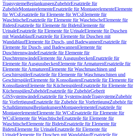
Tragsysteme
Beplankungen
Zubehör
Ersatzteile für
Zubehör
Montageelemente
Ersatzteile für Montageelemente
Elemente
für WCs
Ersatzteile für Elemente für WCs
Elemente für
Waschtische
Ersatzteile für Elemente für Waschtische
Elemente für
Bidets
Ersatzteile für Elemente für Bidets
Elemente für
Urinale
Ersatzteile für Elemente für Urinale
Elemente für Duschen
mit Wandablauf
Ersatzteile für Elemente für Duschen mit
Wandablauf
Elemente für Dusch- und Badewannen
Ersatzteile für
Elemente für Dusch- und Badewannen
Elemente für
Duschtrennwände
Ersatzteile für Elemente für
Duschtrennwände
Elemente für Ausgussbecken
Ersatzteile für
Elemente für Ausgussbecken
Elemente für Armaturen
Ersatzteile für
Elemente für Armaturen
Elemente für Waschmaschinen und
Geschirrspüler
Ersatzteile für Elemente für Waschmaschinen und
Geschirrspüler
Elemente für Konsollasten
Ersatzteile für Elemente für
Konsollasten
Elemente für Küchenspülen
Ersatzteile für Elemente für
Küchenspülen
Zubehör
Ersatzteile für Zubehör
Geberit
GIS
Systemwände
Ersatzteile für Systemwände
Tragsysteme
Zubehör
für Vorfertigung
Ersatzteile für Zubehör für Vorfertigung
Zubehör für
Schalldämmung
Beplankungen
Montageelemente
Ersatzteile für
Montageelemente
Elemente für WCs
Ersatzteile für Elemente für
WCs
Elemente für Waschtische
Ersatzteile für Elemente für
Waschtische
Elemente für Bidets
Ersatzteile für Elemente für
Bidets
Elemente für Urinale
Ersatzteile für Elemente für
Urinale
Elemente für Duschen mit Wandablauf
Ersatzteile für