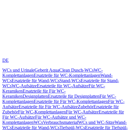
DE
WCs und Urinale
Geberit AquaClean Dusch-WCs
WC-
Komplettanlagen
Ersatzteile für WC-Komplettanlagen
Wand-
WCs
Ersatzteile für Wand-WCs
Stand-WCs
Ersatzteile für Stand-
WCs
WC-Aufsätze
Ersatzteile für WC-Aufsätze
Für WC-
Keramiken
Ersatzteile für Für WC-
Keramiken
Designplatten
Ersatzteile für Designplatten
Für WC-
Komplettanlagen
Ersatzteile für Für WC-Komplettanlagen
Für WC-
Aufsätze
Ersatzteile für Für WC-Aufsätze
Zubehör
Ersatzteile für
Zubehör
Für WC-Komplettanlagen
Für WC-Aufsätze
Ersatzteile für
Für WC-Aufsätze
Für WC-Aufsätze und WC-
Komplettanlagen
WCs
Verbrauchsmaterial
WCs und WC-Sitze
Wand-
WCs
Ersatzteile für Wand-WCs
Tiefspül-WCs
Ersatzteile für Tiefspül-