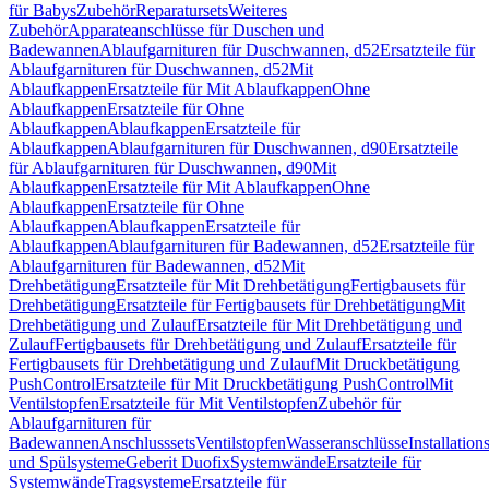
für Babys
Zubehör
Reparatursets
Weiteres
Zubehör
Apparateanschlüsse für Duschen und
Badewannen
Ablaufgarnituren für Duschwannen, d52
Ersatzteile für
Ablaufgarnituren für Duschwannen, d52
Mit
Ablaufkappen
Ersatzteile für Mit Ablaufkappen
Ohne
Ablaufkappen
Ersatzteile für Ohne
Ablaufkappen
Ablaufkappen
Ersatzteile für
Ablaufkappen
Ablaufgarnituren für Duschwannen, d90
Ersatzteile
für Ablaufgarnituren für Duschwannen, d90
Mit
Ablaufkappen
Ersatzteile für Mit Ablaufkappen
Ohne
Ablaufkappen
Ersatzteile für Ohne
Ablaufkappen
Ablaufkappen
Ersatzteile für
Ablaufkappen
Ablaufgarnituren für Badewannen, d52
Ersatzteile für
Ablaufgarnituren für Badewannen, d52
Mit
Drehbetätigung
Ersatzteile für Mit Drehbetätigung
Fertigbausets für
Drehbetätigung
Ersatzteile für Fertigbausets für Drehbetätigung
Mit
Drehbetätigung und Zulauf
Ersatzteile für Mit Drehbetätigung und
Zulauf
Fertigbausets für Drehbetätigung und Zulauf
Ersatzteile für
Fertigbausets für Drehbetätigung und Zulauf
Mit Druckbetätigung
PushControl
Ersatzteile für Mit Druckbetätigung PushControl
Mit
Ventilstopfen
Ersatzteile für Mit Ventilstopfen
Zubehör für
Ablaufgarnituren für
Badewannen
Anschlusssets
Ventilstopfen
Wasseranschlüsse
Installation
und Spülsysteme
Geberit Duofix
Systemwände
Ersatzteile für
Systemwände
Tragsysteme
Ersatzteile für