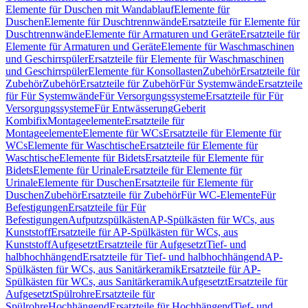
Elemente für Duschen mit Wandablauf
Elemente für
Duschen
Elemente für Duschtrennwände
Ersatzteile für Elemente für
Duschtrennwände
Elemente für Armaturen und Geräte
Ersatzteile für
Elemente für Armaturen und Geräte
Elemente für Waschmaschinen
und Geschirrspüler
Ersatzteile für Elemente für Waschmaschinen
und Geschirrspüler
Elemente für Konsollasten
Zubehör
Ersatzteile für
Zubehör
Zubehör
Ersatzteile für Zubehör
Für Systemwände
Ersatzteile
für Für Systemwände
Für Versorgungssysteme
Ersatzteile für Für
Versorgungssysteme
Für Entwässerung
Geberit
Kombifix
Montageelemente
Ersatzteile für
Montageelemente
Elemente für WCs
Ersatzteile für Elemente für
WCs
Elemente für Waschtische
Ersatzteile für Elemente für
Waschtische
Elemente für Bidets
Ersatzteile für Elemente für
Bidets
Elemente für Urinale
Ersatzteile für Elemente für
Urinale
Elemente für Duschen
Ersatzteile für Elemente für
Duschen
Zubehör
Ersatzteile für Zubehör
Für WC-Elemente
Für
Befestigungen
Ersatzteile für Für
Befestigungen
Aufputzspülkästen
AP-Spülkästen für WCs, aus
Kunststoff
Ersatzteile für AP-Spülkästen für WCs, aus
Kunststoff
Aufgesetzt
Ersatzteile für Aufgesetzt
Tief- und
halbhochhängend
Ersatzteile für Tief- und halbhochhängend
AP-
Spülkästen für WCs, aus Sanitärkeramik
Ersatzteile für AP-
Spülkästen für WCs, aus Sanitärkeramik
Aufgesetzt
Ersatzteile für
Aufgesetzt
Spülrohre
Ersatzteile für
Spülrohre
Hochhängend
Ersatzteile für Hochhängend
Tief- und