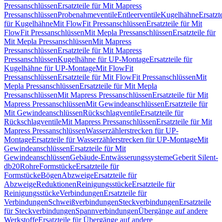
Pressanschlüssen
Ersatzteile für Mit Mapress
Pressanschlüssen
Probenahmeventile
Entleerventile
Kugelhähne
Ersatzt
für Kugelhähne
Mit FlowFit Pressanschlüssen
Ersatzteile für Mit
FlowFit Pressanschlüssen
Mit Mepla Pressanschlüssen
Ersatzteile für
Mit Mepla Pressanschlüssen
Mit Mapress
Pressanschlüssen
Ersatzteile für Mit Mapress
Pressanschlüssen
Kugelhähne für UP-Montage
Ersatzteile für
Kugelhähne für UP-Montage
Mit FlowFit
Pressanschlüssen
Ersatzteile für Mit FlowFit Pressanschlüssen
Mit
Mepla Pressanschlüssen
Ersatzteile für Mit Mepla
Pressanschlüssen
Mit Mapress Pressanschlüssen
Ersatzteile für Mit
Mapress Pressanschlüssen
Mit Gewindeanschlüssen
Ersatzteile für
Mit Gewindeanschlüssen
Rückschlagventile
Ersatzteile für
Rückschlagventile
Mit Mapress Pressanschlüssen
Ersatzteile für Mit
Mapress Pressanschlüssen
Wasserzählerstrecken für UP-
Montage
Ersatzteile für Wasserzählerstrecken für UP-Montage
Mit
Gewindeanschlüssen
Ersatzteile für Mit
Gewindeanschlüssen
Gebäude-Entwässerungssysteme
Geberit Silent-
db20
Rohre
Formstücke
Ersatzteile für
Formstücke
Bögen
Abzweige
Ersatzteile für
Abzweige
Reduktionen
Reinigungsstücke
Ersatzteile für
Reinigungsstücke
Verbindungen
Ersatzteile für
Verbindungen
Schweißverbindungen
Steckverbindungen
Ersatzteile
für Steckverbindungen
Spannverbindungen
Übergänge auf andere
Werkstoffe
Ersatzteile für Übergänge auf andere