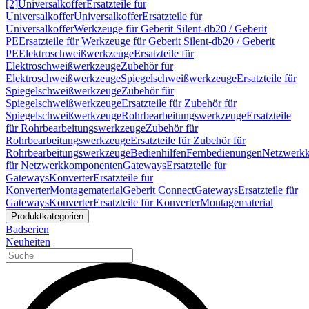
[2]
Universalkoffer
Ersatzteile für
Universalkoffer
Universalkoffer
Ersatzteile für
Universalkoffer
Werkzeuge für Geberit Silent-db20 / Geberit
PE
Ersatzteile für Werkzeuge für Geberit Silent-db20 / Geberit
PE
Elektroschweißwerkzeuge
Ersatzteile für
Elektroschweißwerkzeuge
Zubehör für
Elektroschweißwerkzeuge
Spiegelschweißwerkzeuge
Ersatzteile für
Spiegelschweißwerkzeuge
Zubehör für
Spiegelschweißwerkzeuge
Ersatzteile für Zubehör für
Spiegelschweißwerkzeuge
Rohrbearbeitungswerkzeuge
Ersatzteile
für Rohrbearbeitungswerkzeuge
Zubehör für
Rohrbearbeitungswerkzeuge
Ersatzteile für Zubehör für
Rohrbearbeitungswerkzeuge
Bedienhilfen
Fernbedienungen
Netzwerk
für Netzwerkkomponenten
Gateways
Ersatzteile für
Gateways
Konverter
Ersatzteile für
Konverter
Montagematerial
Geberit Connect
Gateways
Ersatzteile für
Gateways
Konverter
Ersatzteile für Konverter
Montagematerial
Produktkategorien
Badserien
Neuheiten