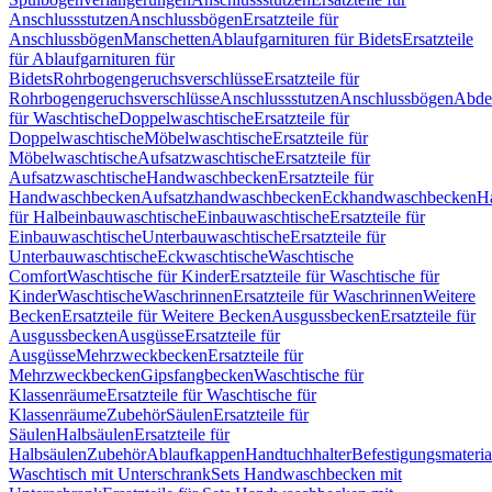
Anschlussstutzen
Anschlussbögen
Ersatzteile für
Anschlussbögen
Manschetten
Ablaufgarnituren für Bidets
Ersatzteile
für Ablaufgarnituren für
Bidets
Rohrbogengeruchsverschlüsse
Ersatzteile für
Rohrbogengeruchsverschlüsse
Anschlussstutzen
Anschlussbögen
Abde
für Waschtische
Doppelwaschtische
Ersatzteile für
Doppelwaschtische
Möbelwaschtische
Ersatzteile für
Möbelwaschtische
Aufsatzwaschtische
Ersatzteile für
Aufsatzwaschtische
Handwaschbecken
Ersatzteile für
Handwaschbecken
Aufsatzhandwaschbecken
Eckhandwaschbecken
H
für Halbeinbauwaschtische
Einbauwaschtische
Ersatzteile für
Einbauwaschtische
Unterbauwaschtische
Ersatzteile für
Unterbauwaschtische
Eckwaschtische
Waschtische
Comfort
Waschtische für Kinder
Ersatzteile für Waschtische für
Kinder
Waschtische
Waschrinnen
Ersatzteile für Waschrinnen
Weitere
Becken
Ersatzteile für Weitere Becken
Ausgussbecken
Ersatzteile für
Ausgussbecken
Ausgüsse
Ersatzteile für
Ausgüsse
Mehrzweckbecken
Ersatzteile für
Mehrzweckbecken
Gipsfangbecken
Waschtische für
Klassenräume
Ersatzteile für Waschtische für
Klassenräume
Zubehör
Säulen
Ersatzteile für
Säulen
Halbsäulen
Ersatzteile für
Halbsäulen
Zubehör
Ablaufkappen
Handtuchhalter
Befestigungsmateria
Waschtisch mit Unterschrank
Sets Handwaschbecken mit