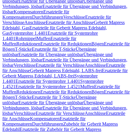
unlösbar
Ersatzteile für Übergänge unlösbar
Übergänge und
Verbindungen, lösbar
Ersatzteile für Übergänge und Verbindungen,
lösbar
Kompensatoren
Ersatzteile für
Kompensatoren
Durchführungen
Verschlüsse
Ersatzteile für
Verschlüsse
Anschlüsse
Ersatzteile für Anschlüsse
Geberit Mapress
Edelstahl, Gas
Ersatzteile für Geberit Mapress Edelstahl,
Gas
Systemrohre 1.4401
Ersatzteile für Systemrohre
1.4401
Rohrnippel
Muffen
Ersatzteile für
Muffen
Reduktionen
Ersatzteile für Reduktionen
Bögen
Ersatzteile für
Bögen
T-Stücke
Ersatzteile für T-Stücke
Übergänge
unlösbar
Ersatzteile für Übergänge unlösbar
Übergänge und
Verbindungen, lösbar
Ersatzteile für Übergänge und Verbindungen,
lösbar
Verschlüsse
Ersatzteile für Verschlüsse
Anschlüsse
Ersatzteile
für Anschlüsse
Geberit Mapress Edelstahl, LABS-frei
Ersatzteile für
Geberit Mapress Edelstahl, LABS-frei
Systemrohre
1.4401
Ersatzteile für Systemrohre 1.4401
Systemrohre
1.4521
Ersatzteile für Systemrohre 1.4521
Muffen
Ersatzteile für
Muffen
Reduktionen
Ersatzteile für Reduktionen
Bögen
Ersatzteile für
Bögen
T-Stücke
Ersatzteile für T-Stücke
Übergänge
unlösbar
Ersatzteile für Übergänge unlösbar
Übergänge und
Verbindungen, lösbar
Ersatzteile für Übergänge und Verbindungen,
lösbar
Verschlüsse
Ersatzteile für Verschlüsse
Anschlüsse
Ersatzteile
für Anschlüsse
Kompensatoren
Ersatzteile für
Kompensatoren
Durchführungen
Zubehör für Geberit Mapress
Edelstahl
Ersatzteile für Zubehör für Geberit Mapress