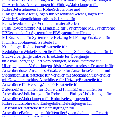
für Anschlüsse
Abdichtungen für Fittings
Abdeckungen für
Rohre
Befestigungen für Rohre
Schutzrohre und
Einlegehilfen
Befestigungen für Anschlüsse
Befestigungen für
Verteiler
Systemdichtungen
Sets Schraube für
Flanschverbindungen
Verbrauchsmaterial
Geberit
PushFit
Systemrohre ML
Ersatzteile für Systemrohre ML
Systemrohre
PB
Ersatzteile für Systemrohre PB
Systemrohre Heizung
ML
Ersatzteile für Systemrohre Heizung ML
Fittings
Ersatzteile für
Fittings
Kupplungen
Ersatzteile für
Kupplungen
Reduktionen
Ersatzteile für
Reduktionen
Winkel
Ersatzteile für Winkel
T-Stücke
Ersatzteile für T-
Stücke
Übergänge unlösbar
Ersatzteile für Übergänge
unlösbar
Übergänge und Verbindungen, lösbar
Ersatzteile für
Übergänge und Verbindungen, lösbar
Anschlussdosen
Ersatzteile für
Anschlussdosen
Anschlüsse
Ersatzteile für Anschlüsse
Verteiler mit
Steckanschluss
Ersatzteile für Verteiler mit Steckanschluss
Verteiler
mit Gewindeanschluss
Anschlüsse für Heizung
Ersatzteile für
Anschlüsse für Heizung
Zubehör
Ersatzteile für
Zubehör
Dämmungen für Rohre und Fittings
Dämmungen für
Anschlüsse
Abdichtungen für Rohre und Fittings
Abdichtungen für
Anschlüsse
Abdeckungen für Rohre
Befestigungen für
Rohre
Schutzrohre und Einlegehilfen
Befestigungen für
Anschlüsse
Ersatzteile für Befestigungen für
Anschlüsse
Befestigungen für Verteiler
Systemdichtungen
Geberit