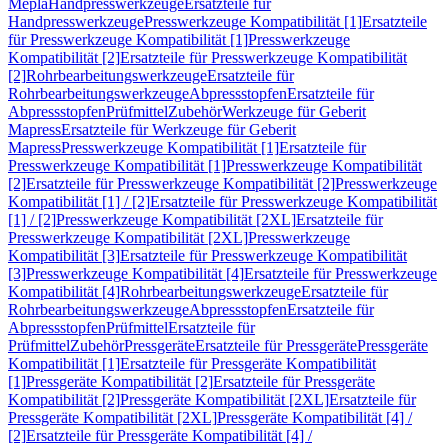
Mepla
Handpresswerkzeuge
Ersatzteile für
Handpresswerkzeuge
Presswerkzeuge Kompatibilität [1]
Ersatzteile
für Presswerkzeuge Kompatibilität [1]
Presswerkzeuge
Kompatibilität [2]
Ersatzteile für Presswerkzeuge Kompatibilität
[2]
Rohrbearbeitungswerkzeuge
Ersatzteile für
Rohrbearbeitungswerkzeuge
Abpressstopfen
Ersatzteile für
Abpressstopfen
Prüfmittel
Zubehör
Werkzeuge für Geberit
Mapress
Ersatzteile für Werkzeuge für Geberit
Mapress
Presswerkzeuge Kompatibilität [1]
Ersatzteile für
Presswerkzeuge Kompatibilität [1]
Presswerkzeuge Kompatibilität
[2]
Ersatzteile für Presswerkzeuge Kompatibilität [2]
Presswerkzeuge
Kompatibilität [1] / [2]
Ersatzteile für Presswerkzeuge Kompatibilität
[1] / [2]
Presswerkzeuge Kompatibilität [2XL]
Ersatzteile für
Presswerkzeuge Kompatibilität [2XL]
Presswerkzeuge
Kompatibilität [3]
Ersatzteile für Presswerkzeuge Kompatibilität
[3]
Presswerkzeuge Kompatibilität [4]
Ersatzteile für Presswerkzeuge
Kompatibilität [4]
Rohrbearbeitungswerkzeuge
Ersatzteile für
Rohrbearbeitungswerkzeuge
Abpressstopfen
Ersatzteile für
Abpressstopfen
Prüfmittel
Ersatzteile für
Prüfmittel
Zubehör
Pressgeräte
Ersatzteile für Pressgeräte
Pressgeräte
Kompatibilität [1]
Ersatzteile für Pressgeräte Kompatibilität
[1]
Pressgeräte Kompatibilität [2]
Ersatzteile für Pressgeräte
Kompatibilität [2]
Pressgeräte Kompatibilität [2XL]
Ersatzteile für
Pressgeräte Kompatibilität [2XL]
Pressgeräte Kompatibilität [4] /
[2]
Ersatzteile für Pressgeräte Kompatibilität [4] /