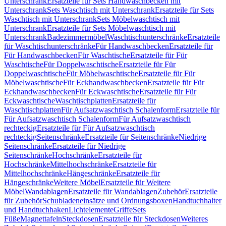
Unterschrank
Ersatzteile für Sets Handwaschbecken mit
Unterschrank
Sets Waschtisch mit Unterschrank
Ersatzteile für Sets
Waschtisch mit Unterschrank
Sets Möbelwaschtisch mit
Unterschrank
Ersatzteile für Sets Möbelwaschtisch mit
Unterschrank
Badezimmermöbel
Waschtischunterschränke
Ersatzteile
für Waschtischunterschränke
Für Handwaschbecken
Ersatzteile für
Für Handwaschbecken
Für Waschtische
Ersatzteile für Für
Waschtische
Für Doppelwaschtische
Ersatzteile für Für
Doppelwaschtische
Für Möbelwaschtische
Ersatzteile für Für
Möbelwaschtische
Für Eckhandwaschbecken
Ersatzteile für Für
Eckhandwaschbecken
Für Eckwaschtische
Ersatzteile für Für
Eckwaschtische
Waschtischplatten
Ersatzteile für
Waschtischplatten
Für Aufsatzwaschtisch Schalenform
Ersatzteile für
Für Aufsatzwaschtisch Schalenform
Für Aufsatzwaschtisch
rechteckig
Ersatzteile für Für Aufsatzwaschtisch
rechteckig
Seitenschränke
Ersatzteile für Seitenschränke
Niedrige
Seitenschränke
Ersatzteile für Niedrige
Seitenschränke
Hochschränke
Ersatzteile für
Hochschränke
Mittelhochschränke
Ersatzteile für
Mittelhochschränke
Hängeschränke
Ersatzteile für
Hängeschränke
Weitere Möbel
Ersatzteile für Weitere
Möbel
Wandablagen
Ersatzteile für Wandablagen
Zubehör
Ersatzteile
für Zubehör
Schubladeneinsätze und Ordnungsboxen
Handtuchhalter
und Handtuchhaken
Lichtelemente
Griffe
Sets
Füße
Magnettafeln
Steckdosen
Ersatzteile für Steckdosen
Weiteres