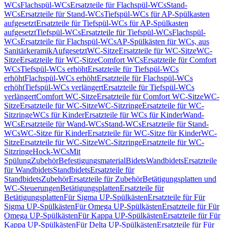
WCs
Flachspül-WCs
Ersatzteile für Flachspül-WCs
Stand-
WCs
Ersatzteile für Stand-WCs
Tiefspül-WCs für AP-Spülkasten
aufgesetzt
Ersatzteile für Tiefspül-WCs für AP-Spülkasten
aufgesetzt
Tiefspül-WCs
Ersatzteile für Tiefspül-WCs
Flachspül-
WCs
Ersatzteile für Flachspül-WCs
AP-Spülkästen für WCs, aus
Sanitärkeramik
Aufgesetzt
WC-Sitze
Ersatzteile für WC-Sitze
WC-
Sitze
Ersatzteile für WC-Sitze
Comfort WCs
Ersatzteile für Comfort
WCs
Tiefspül-WCs erhöht
Ersatzteile für Tiefspül-WCs
erhöht
Flachspül-WCs erhöht
Ersatzteile für Flachspül-WCs
erhöht
Tiefspül-WCs verlängert
Ersatzteile für Tiefspül-WCs
verlängert
Comfort WC-Sitze
Ersatzteile für Comfort WC-Sitze
WC-
Sitze
Ersatzteile für WC-Sitze
WC-Sitzringe
Ersatzteile für WC-
Sitzringe
WCs für Kinder
Ersatzteile für WCs für Kinder
Wand-
WCs
Ersatzteile für Wand-WCs
Stand-WCs
Ersatzteile für Stand-
WCs
WC-Sitze für Kinder
Ersatzteile für WC-Sitze für Kinder
WC-
Sitze
Ersatzteile für WC-Sitze
WC-Sitzringe
Ersatzteile für WC-
Sitzringe
Hock-WCs
Mit
Spülung
Zubehör
Befestigungsmaterial
Bidets
Wandbidets
Ersatzteile
für Wandbidets
Standbidets
Ersatzteile für
Standbidets
Zubehör
Ersatzteile für Zubehör
Betätigungsplatten und
WC-Steuerungen
Betätigungsplatten
Ersatzteile für
Betätigungsplatten
Für Sigma UP-Spülkästen
Ersatzteile für Für
Sigma UP-Spülkästen
Für Omega UP-Spülkästen
Ersatzteile für Für
Omega UP-Spülkästen
Für Kappa UP-Spülkästen
Ersatzteile für Für
Kappa UP-Spülkästen
Für Delta UP-Spülkästen
Ersatzteile für Für