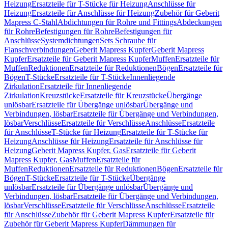
Heizung
Ersatzteile für T-Stücke für Heizung
Anschlüsse für
Heizung
Ersatzteile für Anschlüsse für Heizung
Zubehör für Geberit
Mapress C-Stahl
Abdichtungen für Rohre und Fittings
Abdeckungen
für Rohre
Befestigungen für Rohre
Befestigungen für
Anschlüsse
Systemdichtungen
Sets Schraube für
Flanschverbindungen
Geberit Mapress Kupfer
Geberit Mapress
Kupfer
Ersatzteile für Geberit Mapress Kupfer
Muffen
Ersatzteile für
Muffen
Reduktionen
Ersatzteile für Reduktionen
Bögen
Ersatzteile für
Bögen
T-Stücke
Ersatzteile für T-Stücke
Innenliegende
Zirkulation
Ersatzteile für Innenliegende
Zirkulation
Kreuzstücke
Ersatzteile für Kreuzstücke
Übergänge
unlösbar
Ersatzteile für Übergänge unlösbar
Übergänge und
Verbindungen, lösbar
Ersatzteile für Übergänge und Verbindungen,
lösbar
Verschlüsse
Ersatzteile für Verschlüsse
Anschlüsse
Ersatzteile
für Anschlüsse
T-Stücke für Heizung
Ersatzteile für T-Stücke für
Heizung
Anschlüsse für Heizung
Ersatzteile für Anschlüsse für
Heizung
Geberit Mapress Kupfer, Gas
Ersatzteile für Geberit
Mapress Kupfer, Gas
Muffen
Ersatzteile für
Muffen
Reduktionen
Ersatzteile für Reduktionen
Bögen
Ersatzteile für
Bögen
T-Stücke
Ersatzteile für T-Stücke
Übergänge
unlösbar
Ersatzteile für Übergänge unlösbar
Übergänge und
Verbindungen, lösbar
Ersatzteile für Übergänge und Verbindungen,
lösbar
Verschlüsse
Ersatzteile für Verschlüsse
Anschlüsse
Ersatzteile
für Anschlüsse
Zubehör für Geberit Mapress Kupfer
Ersatzteile für
Zubehör für Geberit Mapress Kupfer
Dämmungen für