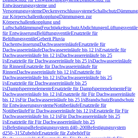
Entwässerungssysteme und
Versorgungssysteme
Deckenverschlusssysteme
Schallschutz
Dämmung
zur Körperschallentkopplung
Dämmungen zur
Körperschallentkopplung und
Luftschalldämmung
Feuchtigkeitsschutz
Abdichtungen
Lüftungsventile
für Entwässerung
Belüftungsventile
Ersatzteile für
Belüftungsventile
Geberit Pluvia
Dachentwässerung
Dachwassereinläufe
Ersatzteile für
Dachwassereinläufe
Dachwassereinläufe bis 12 l/s
Ersatzteile für
Dachwassereinläufe bis 12 l/s
Dachwassereinläufe bis 25
l/s
Ersatzteile für Dachwassereinläufe bis 25 l/s
Dachwassereinläufe
für Rinnen
Ersatzteile für Dachwassereinläufe für
Rinnen
Dachwassereinläufe bis 12 l/s
Ersatzteile für
Dachwassereinläufe bis 12 l/s
Dachwassereinläufe bis 25
l/s
Ersatzteile für Dachwassereinläufe bis 25
l/s
Dampfsperrenelemente
Ersatzteile für Dampfsperrenelemente
Für
Dachwassereinläufe bis 12 l/s
Ersatzteile für Für Dachwassereinläufe
bis 12 l/s
Für Dachwassereinläufe bis 25 l/s
Brandschutz
Brandschutz
für Entwässerungssysteme
Notüberläufe
Ersatzteile für
Notüberläufe
Für Dachwassereinläufe bis 12 l/s
Ersatzteile für Für
Dachwassereinläufe bis 12 l/s
Für Dachwassereinläufe bis 25
l/s
Ersatzteile für Für Dachwassereinläufe bis 25
l/s
Befestigung
Befestigungssystem d40–200
Befestigungssystem
d250–315
Zubehör
Ersatzteile für Zubehör
Für