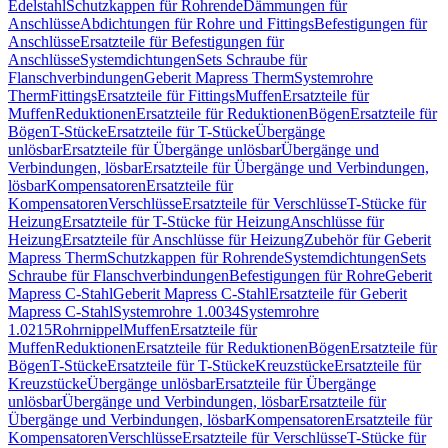
Edelstahl
Schutzkappen für Rohrende
Dämmungen für
Anschlüsse
Abdichtungen für Rohre und Fittings
Befestigungen für
Anschlüsse
Ersatzteile für Befestigungen für
Anschlüsse
Systemdichtungen
Sets Schraube für
Flanschverbindungen
Geberit Mapress Therm
Systemrohre
Therm
Fittings
Ersatzteile für Fittings
Muffen
Ersatzteile für
Muffen
Reduktionen
Ersatzteile für Reduktionen
Bögen
Ersatzteile für
Bögen
T-Stücke
Ersatzteile für T-Stücke
Übergänge
unlösbar
Ersatzteile für Übergänge unlösbar
Übergänge und
Verbindungen, lösbar
Ersatzteile für Übergänge und Verbindungen,
lösbar
Kompensatoren
Ersatzteile für
Kompensatoren
Verschlüsse
Ersatzteile für Verschlüsse
T-Stücke für
Heizung
Ersatzteile für T-Stücke für Heizung
Anschlüsse für
Heizung
Ersatzteile für Anschlüsse für Heizung
Zubehör für Geberit
Mapress Therm
Schutzkappen für Rohrende
Systemdichtungen
Sets
Schraube für Flanschverbindungen
Befestigungen für Rohre
Geberit
Mapress C-Stahl
Geberit Mapress C-Stahl
Ersatzteile für Geberit
Mapress C-Stahl
Systemrohre 1.0034
Systemrohre
1.0215
Rohrnippel
Muffen
Ersatzteile für
Muffen
Reduktionen
Ersatzteile für Reduktionen
Bögen
Ersatzteile für
Bögen
T-Stücke
Ersatzteile für T-Stücke
Kreuzstücke
Ersatzteile für
Kreuzstücke
Übergänge unlösbar
Ersatzteile für Übergänge
unlösbar
Übergänge und Verbindungen, lösbar
Ersatzteile für
Übergänge und Verbindungen, lösbar
Kompensatoren
Ersatzteile für
Kompensatoren
Verschlüsse
Ersatzteile für Verschlüsse
T-Stücke für