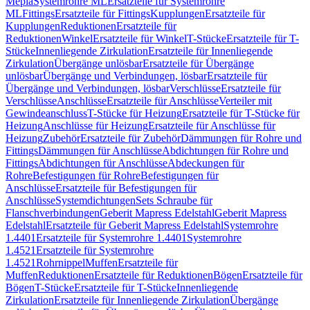
Mepla
Systemrohre ML
Ersatzteile für Systemrohre
ML
Fittings
Ersatzteile für Fittings
Kupplungen
Ersatzteile für
Kupplungen
Reduktionen
Ersatzteile für
Reduktionen
Winkel
Ersatzteile für Winkel
T-Stücke
Ersatzteile für T-
Stücke
Innenliegende Zirkulation
Ersatzteile für Innenliegende
Zirkulation
Übergänge unlösbar
Ersatzteile für Übergänge
unlösbar
Übergänge und Verbindungen, lösbar
Ersatzteile für
Übergänge und Verbindungen, lösbar
Verschlüsse
Ersatzteile für
Verschlüsse
Anschlüsse
Ersatzteile für Anschlüsse
Verteiler mit
Gewindeanschluss
T-Stücke für Heizung
Ersatzteile für T-Stücke für
Heizung
Anschlüsse für Heizung
Ersatzteile für Anschlüsse für
Heizung
Zubehör
Ersatzteile für Zubehör
Dämmungen für Rohre und
Fittings
Dämmungen für Anschlüsse
Abdichtungen für Rohre und
Fittings
Abdichtungen für Anschlüsse
Abdeckungen für
Rohre
Befestigungen für Rohre
Befestigungen für
Anschlüsse
Ersatzteile für Befestigungen für
Anschlüsse
Systemdichtungen
Sets Schraube für
Flanschverbindungen
Geberit Mapress Edelstahl
Geberit Mapress
Edelstahl
Ersatzteile für Geberit Mapress Edelstahl
Systemrohre
1.4401
Ersatzteile für Systemrohre 1.4401
Systemrohre
1.4521
Ersatzteile für Systemrohre
1.4521
Rohrnippel
Muffen
Ersatzteile für
Muffen
Reduktionen
Ersatzteile für Reduktionen
Bögen
Ersatzteile für
Bögen
T-Stücke
Ersatzteile für T-Stücke
Innenliegende
Zirkulation
Ersatzteile für Innenliegende Zirkulation
Übergänge