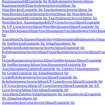
Raumsparmodell
Ersatzteile für Rohrbogengeruchsverschlüsse,
Raumsparmodell
Tauchrohrgeruchsverschlüsse für
Waschbecken
Ersatzteile für Tauchrohrgeruchsverschlüsse für
Waschbecken
Tauchrohrgeruchsverschlüsse für Waschbecken,
Raumsparmodell
Ersatzteile für Tauchrohrgeruchsverschlüsse für
Waschbecken, Raumsparmodell
UP-Geruchsverschlüsse
Ersatzteile
für UP-Geruchsverschlüsse
Waschbeckenanschlüsse
Ersatzteile für
Waschbeckenanschlüsse
Anschlussstutzen
Anschlussbögen
Abdeckung
für
Anschlüsse
Dichtungen
Standrohre
Verlängerungen
Betätigungen
Ablauf
für Spülbecken
Ersatzteile für Ablaufgarnituren für
Spülbecken
Rohrbogengeruchsverschlüsse
Ersatzteile für
Rohrbogengeruchsverschlüsse
Doppelkammergeruchsverschlüsse
Ersa
für
Doppelkammergeruchsverschlüsse
Spülbeckenanschlüsse
Ersatzteile
für Spülbeckenanschlüsse
Anschlussstutzen
Ersatzteile für
Anschlussstutzen
Zubehör
Ersatzteile für Zubehör
Ablaufgarnituren
für Geräte
Ersatzteile für Ablaufgarnituren für
Geräte
Rohrbogengeruchsverschlüsse
Ersatzteile für
Rohrbogengeruchsverschlüsse
UP-Geruchsverschlüsse
Ersatzteile für
UP-Geruchsverschlüsse
AP-Geruchsverschlüsse
Ersatzteile für AP-
Geruchsverschlüsse
Anschlüsse
Ersatzteile für
Anschlüsse
Zubehör
Ablaufgarnituren für Ausgussbecken
Ersatzteile
für Ablaufgarnituren für
Ausgussbecken
Geruchsverschlüsse
Ersatzteile für