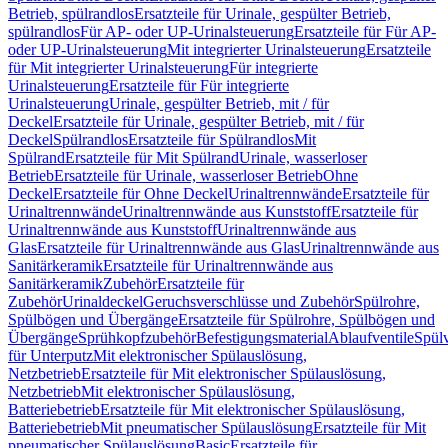
Betrieb, spülrandlos
Ersatzteile für Urinale, gespülter Betrieb,
spülrandlos
Für AP- oder UP-Urinalsteuerung
Ersatzteile für Für AP-
oder UP-Urinalsteuerung
Mit integrierter Urinalsteuerung
Ersatzteile
für Mit integrierter Urinalsteuerung
Für integrierte
Urinalsteuerung
Ersatzteile für Für integrierte
Urinalsteuerung
Urinale, gespülter Betrieb, mit / für
Deckel
Ersatzteile für Urinale, gespülter Betrieb, mit / für
Deckel
Spülrandlos
Ersatzteile für Spülrandlos
Mit
Spülrand
Ersatzteile für Mit Spülrand
Urinale, wasserloser
Betrieb
Ersatzteile für Urinale, wasserloser Betrieb
Ohne
Deckel
Ersatzteile für Ohne Deckel
Urinaltrennwände
Ersatzteile für
Urinaltrennwände
Urinaltrennwände aus Kunststoff
Ersatzteile für
Urinaltrennwände aus Kunststoff
Urinaltrennwände aus
Glas
Ersatzteile für Urinaltrennwände aus Glas
Urinaltrennwände aus
Sanitärkeramik
Ersatzteile für Urinaltrennwände aus
Sanitärkeramik
Zubehör
Ersatzteile für
Zubehör
Urinaldeckel
Geruchsverschlüsse und Zubehör
Spülrohre,
Spülbögen und Übergänge
Ersatzteile für Spülrohre, Spülbögen und
Übergänge
Sprühkopfzubehör
Befestigungsmaterial
Ablaufventile
Spülv
für Unterputz
Mit elektronischer Spülauslösung,
Netzbetrieb
Ersatzteile für Mit elektronischer Spülauslösung,
Netzbetrieb
Mit elektronischer Spülauslösung,
Batteriebetrieb
Ersatzteile für Mit elektronischer Spülauslösung,
Batteriebetrieb
Mit pneumatischer Spülauslösung
Ersatzteile für Mit
pneumatischer Spülauslösung
Basic
Ersatzteile für