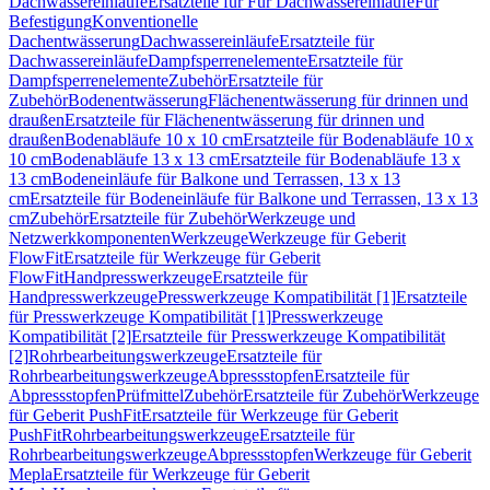
Dachwassereinläufe
Ersatzteile für Für Dachwassereinläufe
Für
Befestigung
Konventionelle
Dachentwässerung
Dachwassereinläufe
Ersatzteile für
Dachwassereinläufe
Dampfsperrenelemente
Ersatzteile für
Dampfsperrenelemente
Zubehör
Ersatzteile für
Zubehör
Bodenentwässerung
Flächenentwässerung für drinnen und
draußen
Ersatzteile für Flächenentwässerung für drinnen und
draußen
Bodenabläufe 10 x 10 cm
Ersatzteile für Bodenabläufe 10 x
10 cm
Bodenabläufe 13 x 13 cm
Ersatzteile für Bodenabläufe 13 x
13 cm
Bodeneinläufe für Balkone und Terrassen, 13 x 13
cm
Ersatzteile für Bodeneinläufe für Balkone und Terrassen, 13 x 13
cm
Zubehör
Ersatzteile für Zubehör
Werkzeuge und
Netzwerkkomponenten
Werkzeuge
Werkzeuge für Geberit
FlowFit
Ersatzteile für Werkzeuge für Geberit
FlowFit
Handpresswerkzeuge
Ersatzteile für
Handpresswerkzeuge
Presswerkzeuge Kompatibilität [1]
Ersatzteile
für Presswerkzeuge Kompatibilität [1]
Presswerkzeuge
Kompatibilität [2]
Ersatzteile für Presswerkzeuge Kompatibilität
[2]
Rohrbearbeitungswerkzeuge
Ersatzteile für
Rohrbearbeitungswerkzeuge
Abpressstopfen
Ersatzteile für
Abpressstopfen
Prüfmittel
Zubehör
Ersatzteile für Zubehör
Werkzeuge
für Geberit PushFit
Ersatzteile für Werkzeuge für Geberit
PushFit
Rohrbearbeitungswerkzeuge
Ersatzteile für
Rohrbearbeitungswerkzeuge
Abpressstopfen
Werkzeuge für Geberit
Mepla
Ersatzteile für Werkzeuge für Geberit