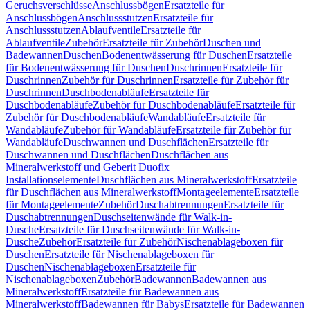
Geruchsverschlüsse
Anschlussbögen
Ersatzteile für
Anschlussbögen
Anschlussstutzen
Ersatzteile für
Anschlussstutzen
Ablaufventile
Ersatzteile für
Ablaufventile
Zubehör
Ersatzteile für Zubehör
Duschen und
Badewannen
Duschen
Bodenentwässerung für Duschen
Ersatzteile
für Bodenentwässerung für Duschen
Duschrinnen
Ersatzteile für
Duschrinnen
Zubehör für Duschrinnen
Ersatzteile für Zubehör für
Duschrinnen
Duschbodenabläufe
Ersatzteile für
Duschbodenabläufe
Zubehör für Duschbodenabläufe
Ersatzteile für
Zubehör für Duschbodenabläufe
Wandabläufe
Ersatzteile für
Wandabläufe
Zubehör für Wandabläufe
Ersatzteile für Zubehör für
Wandabläufe
Duschwannen und Duschflächen
Ersatzteile für
Duschwannen und Duschflächen
Duschflächen aus
Mineralwerkstoff und Geberit Duofix
Installationselemente
Duschflächen aus Mineralwerkstoff
Ersatzteile
für Duschflächen aus Mineralwerkstoff
Montageelemente
Ersatzteile
für Montageelemente
Zubehör
Duschabtrennungen
Ersatzteile für
Duschabtrennungen
Duschseitenwände für Walk-in-
Dusche
Ersatzteile für Duschseitenwände für Walk-in-
Dusche
Zubehör
Ersatzteile für Zubehör
Nischenablageboxen für
Duschen
Ersatzteile für Nischenablageboxen für
Duschen
Nischenablageboxen
Ersatzteile für
Nischenablageboxen
Zubehör
Badewannen
Badewannen aus
Mineralwerkstoff
Ersatzteile für Badewannen aus
Mineralwerkstoff
Badewannen für Babys
Ersatzteile für Badewannen