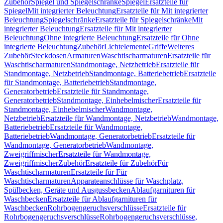
Zubehör
Spiegel und Spiegelschränke
Spiegel
Ersatzteile für
Spiegel
Mit integrierter Beleuchtung
Ersatzteile für Mit integrierter
Beleuchtung
Spiegelschränke
Ersatzteile für Spiegelschränke
Mit
integrierter Beleuchtung
Ersatzteile für Mit integrierter
Beleuchtung
Ohne integrierte Beleuchtung
Ersatzteile für Ohne
integrierte Beleuchtung
Zubehör
Lichtelemente
Griffe
Weiteres
Zubehör
Steckdosen
Armaturen
Waschtischarmaturen
Ersatzteile für
Waschtischarmaturen
Standmontage, Netzbetrieb
Ersatzteile für
Standmontage, Netzbetrieb
Standmontage, Batteriebetrieb
Ersatzteile
für Standmontage, Batteriebetrieb
Standmontage,
Generatorbetrieb
Ersatzteile für Standmontage,
Generatorbetrieb
Standmontage, Einhebelmischer
Ersatzteile für
Standmontage, Einhebelmischer
Wandmontage,
Netzbetrieb
Ersatzteile für Wandmontage, Netzbetrieb
Wandmontage,
Batteriebetrieb
Ersatzteile für Wandmontage,
Batteriebetrieb
Wandmontage, Generatorbetrieb
Ersatzteile für
Wandmontage, Generatorbetrieb
Wandmontage,
Zweigriffmischer
Ersatzteile für Wandmontage,
Zweigriffmischer
Zubehör
Ersatzteile für Zubehör
Für
Waschtischarmaturen
Ersatzteile für Für
Waschtischarmaturen
Apparateanschlüsse für Waschplatz,
Spülbecken, Geräte und Ausgussbecken
Ablaufgarnituren für
Waschbecken
Ersatzteile für Ablaufgarnituren für
Waschbecken
Rohrbogengeruchsverschlüsse
Ersatzteile für
Rohrbogengeruchsverschlüsse
Rohrbogengeruchsverschlüsse,