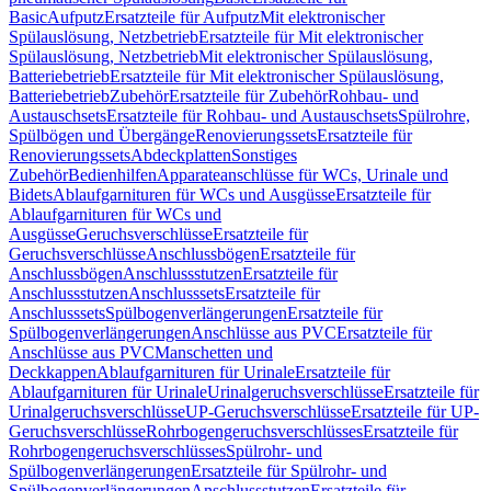
Basic
Aufputz
Ersatzteile für Aufputz
Mit elektronischer
Spülauslösung, Netzbetrieb
Ersatzteile für Mit elektronischer
Spülauslösung, Netzbetrieb
Mit elektronischer Spülauslösung,
Batteriebetrieb
Ersatzteile für Mit elektronischer Spülauslösung,
Batteriebetrieb
Zubehör
Ersatzteile für Zubehör
Rohbau- und
Austauschsets
Ersatzteile für Rohbau- und Austauschsets
Spülrohre,
Spülbögen und Übergänge
Renovierungssets
Ersatzteile für
Renovierungssets
Abdeckplatten
Sonstiges
Zubehör
Bedienhilfen
Apparateanschlüsse für WCs, Urinale und
Bidets
Ablaufgarnituren für WCs und Ausgüsse
Ersatzteile für
Ablaufgarnituren für WCs und
Ausgüsse
Geruchsverschlüsse
Ersatzteile für
Geruchsverschlüsse
Anschlussbögen
Ersatzteile für
Anschlussbögen
Anschlussstutzen
Ersatzteile für
Anschlussstutzen
Anschlusssets
Ersatzteile für
Anschlusssets
Spülbogenverlängerungen
Ersatzteile für
Spülbogenverlängerungen
Anschlüsse aus PVC
Ersatzteile für
Anschlüsse aus PVC
Manschetten und
Deckkappen
Ablaufgarnituren für Urinale
Ersatzteile für
Ablaufgarnituren für Urinale
Urinalgeruchsverschlüsse
Ersatzteile für
Urinalgeruchsverschlüsse
UP-Geruchsverschlüsse
Ersatzteile für UP-
Geruchsverschlüsse
Rohrbogengeruchsverschlüsses
Ersatzteile für
Rohrbogengeruchsverschlüsses
Spülrohr- und
Spülbogenverlängerungen
Ersatzteile für Spülrohr- und
Spülbogenverlängerungen
Anschlussstutzen
Ersatzteile für