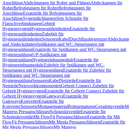
Anschlüsse
Abdichtungen für Rohre und Fittings
Abdeckungen für
Rohre
Befestigungen für Rohre
Befestigungen für
Anschlüsse
Ersatzteile für Befestigungen für
Anschlüsse
Systemdichtungen
Sets Schraube für
Flanschverbindungen
Geberit
Hygienesystem
Hygienespüleinheiten
Ersatzteile für
Hygienespüleinheiten
Zubehör für
Hygienespüleinheiten
Sensoren
Kabel
Durchflussbegrenzer
Abdeckung
und Abdeckplatten
Spülkästen und WC-Steuerungen mit
Hygienespülung
Ersatzteile für Spülkästen und WC-Steuerungen mit
Hygienespülung
UP-Spülkästen mit
Hygienespülung
Hygieneeinbaumodule
Ersatzteile für
Hygieneeinbaumodule
Zubehör für Spülkästen und WC-
Steuerungen mit Hygienespülung
Ersatzteile für Zubehör für
Spülkästen und WC-Steuerungen mit
Hygienespülung
Sensoren
Kabel
Netzteile
Ersatzteile für
Netzteile
Netzwerkkomponenten
Geberit Connect Zubehör für
Geberit Hygienesystem
Ersatzteile für Geberit Connect Zubehör für
Geberit Hygienesystem
Gateways
Ersatzteile für
Gateways
Konverter
Ersatzteile für
Konverter
Sensoren
Montagematerial
Rohrarmaturen
Geradsitzventile
Mi
Mapress Pressanschlüssen
Schrägsitzventile
Ersatzteile für
Schrägsitzventile
Mit FlowFit Pressanschlüssen
Ersatzteile für Mit
FlowFit Pressanschlüssen
Mit Mepla Pressanschlüssen
Ersatzteile für
Mit Mepla Pressanschlüssen
Mit Mapress