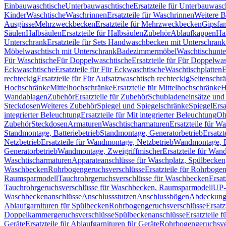
Einbauwaschtische
Unterbauwaschtische
Ersatzteile für Unterbauwasc
Kinder
Waschtische
Waschrinnen
Ersatzteile für Waschrinnen
Weitere 
Ausgüsse
Mehrzweckbecken
Ersatzteile für Mehrzweckbecken
Gipsfa
Säulen
Halbsäulen
Ersatzteile für Halbsäulen
Zubehör
Ablaufkappen
Ha
Unterschrank
Ersatzteile für Sets Handwaschbecken mit Unterschrank
Möbelwaschtisch mit Unterschrank
Badezimmermöbel
Waschtischunte
Für Waschtische
Für Doppelwaschtische
Ersatzteile für Für Doppelwa
Eckwaschtische
Ersatzteile für Für Eckwaschtische
Waschtischplatten
E
rechteckig
Ersatzteile für Für Aufsatzwaschtisch rechteckig
Seitenschr
Hochschränke
Mittelhochschränke
Ersatzteile für Mittelhochschränke
H
Wandablagen
Zubehör
Ersatzteile für Zubehör
Schubladeneinsätze un
Steckdosen
Weiteres Zubehör
Spiegel und Spiegelschränke
Spiegel
Ersa
integrierter Beleuchtung
Ersatzteile für Mit integrierter Beleuchtung
Oh
Zubehör
Steckdosen
Armaturen
Waschtischarmaturen
Ersatzteile für W
Standmontage, Batteriebetrieb
Standmontage, Generatorbetrieb
Ersatzt
Netzbetrieb
Ersatzteile für Wandmontage, Netzbetrieb
Wandmontage, Ba
Generatorbetrieb
Wandmontage, Zweigriffmischer
Ersatzteile für Wa
Waschtischarmaturen
Apparateanschlüsse für Waschplatz, Spülbecke
Waschbecken
Rohrbogengeruchsverschlüsse
Ersatzteile für Rohrboge
Raumsparmodell
Tauchrohrgeruchsverschlüsse für Waschbecken
Ersat
Tauchrohrgeruchsverschlüsse für Waschbecken, Raumsparmodell
UP-
Waschbeckenanschlüsse
Anschlussstutzen
Anschlussbögen
Abdeckung
Ablaufgarnituren für Spülbecken
Rohrbogengeruchsverschlüsse
Ersatz
Doppelkammergeruchsverschlüsse
Spülbeckenanschlüsse
Ersatzteile 
Geräte
Ersatzteile für Ablaufgarnituren für Geräte
Rohrbogengeruchsve