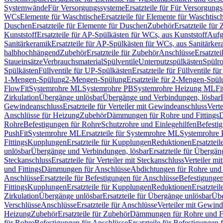
Systemwände
Für Versorgungssysteme
Ersatzteile für Für Versorgung
WCs
Elemente für Waschtische
Ersatzteile für Elemente für Waschtisc
Duschen
Ersatzteile für Elemente für Duschen
Zubehör
Ersatzteile für
Kunststoff
Ersatzteile für AP-Spülkästen für WCs, aus Kunststoff
Aufg
Sanitärkeramik
Ersatzteile für AP-Spülkästen für WCs, aus Sanitärker
halbhochhängend
Zubehör
Ersatzteile für Zubehör
Anschlüsse
Ersatztei
Staueinsätze
Verbrauchsmaterial
Spülventile
Unterputzspülkästen
Spülr
Spülkästen
Füllventile für UP-Spülkästen
Ersatzteile für Füllventile f
1-Mengen-Spülung
2-Mengen-Spülung
Ersatzteile für 2-Mengen-Spül
FlowFit
Systemrohre ML
Systemrohre PB
Systemrohre Heizung ML
Fi
Zirkulation
Übergänge unlösbar
Übergänge und Verbindungen, lösbar
Gewindeanschluss
Ersatzteile für Verteiler mit Gewindeanschluss
Verte
Anschlüsse für Heizung
Zubehör
Dämmungen für Rohre und Fittings
D
Rohre
Befestigungen für Rohre
Schutzrohre und Einlegehilfen
Befesti
PushFit
Systemrohre ML
Ersatzteile für Systemrohre ML
Systemrohre
Fittings
Kupplungen
Ersatzteile für Kupplungen
Reduktionen
Ersatztei
unlösbar
Übergänge und Verbindungen, lösbar
Ersatzteile für Übergä
Steckanschluss
Ersatzteile für Verteiler mit Steckanschluss
Verteiler m
und Fittings
Dämmungen für Anschlüsse
Abdichtungen für Rohre und 
Anschlüsse
Ersatzteile für Befestigungen für Anschlüsse
Befestigungen 
Fittings
Kupplungen
Ersatzteile für Kupplungen
Reduktionen
Ersatztei
Zirkulation
Übergänge unlösbar
Ersatzteile für Übergänge unlösbar
Übe
Verschlüsse
Anschlüsse
Ersatzteile für Anschlüsse
Verteiler mit Gewin
Heizung
Zubehör
Ersatzteile für Zubehör
Dämmungen für Rohre und Fi
für Rohre
Befestigungen für Anschlüsse
Ersatzteile für Befestigungen 