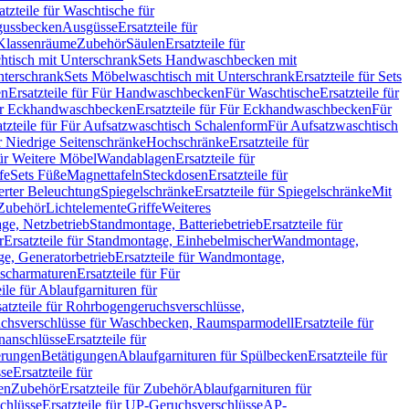
atzteile für Waschtische für
sgussbecken
Ausgüsse
Ersatzteile für
r Klassenräume
Zubehör
Säulen
Ersatzteile für
htisch mit Unterschrank
Sets Handwaschbecken mit
Unterschrank
Sets Möbelwaschtisch mit Unterschrank
Ersatzteile für Sets
en
Ersatzteile für Für Handwaschbecken
Für Waschtische
Ersatzteile für
r Eckhandwaschbecken
Ersatzteile für Für Eckhandwaschbecken
Für
atzteile für Für Aufsatzwaschtisch Schalenform
Für Aufsatzwaschtisch
ür Niedrige Seitenschränke
Hochschränke
Ersatzteile für
für Weitere Möbel
Wandablagen
Ersatzteile für
fe
Sets Füße
Magnettafeln
Steckdosen
Ersatzteile für
ierter Beleuchtung
Spiegelschränke
Ersatzteile für Spiegelschränke
Mit
Zubehör
Lichtelemente
Griffe
Weiteres
age, Netzbetrieb
Standmontage, Batteriebetrieb
Ersatzteile für
r
Ersatzteile für Standmontage, Einhebelmischer
Wandmontage,
, Generatorbetrieb
Ersatzteile für Wandmontage,
ischarmaturen
Ersatzteile für Für
eile für Ablaufgarnituren für
satzteile für Rohrbogengeruchsverschlüsse,
chsverschlüsse für Waschbecken, Raumsparmodell
Ersatzteile für
anschlüsse
Ersatzteile für
erungen
Betätigungen
Ablaufgarnituren für Spülbecken
Ersatzteile für
se
Ersatzteile für
en
Zubehör
Ersatzteile für Zubehör
Ablaufgarnituren für
chlüsse
Ersatzteile für UP-Geruchsverschlüsse
AP-