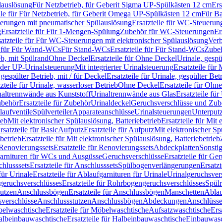
lauslösung
Für Netzbetrieb, für Geberit Sigma UP-Spülkästen 12 cm
Ers
ile für Für Netzbetrieb, für Geberit Omega UP-Spülkästen 12 cm
Für Ba
rungen mit pneumatischer Spülauslösung
Ersatzteile für WC-Steuerun
g
Ersatzteile für Für 1-Mengen-Spülung
Zubehör für WC-Steuerungen
Er
satzteile für Für WC-Steuerungen mit elektronischer Spülauslösung
Ver
le für Für Wand-WCs
Für Stand-WCs
Ersatzteile für Für Stand-WCs
Zube
ieb, mit Spülrand
Ohne Deckel
Ersatzteile für Ohne Deckel
Urinale, gespü
 oder UP-Urinalsteuerung
Mit integrierter Urinalsteuerung
Ersatzteile für 
 gespülter Betrieb, mit / für Deckel
Ersatzteile für Urinale, gespülter Bet
zteile für Urinale, wasserloser Betrieb
Ohne Deckel
Ersatzteile für Ohn
inaltrennwände aus Kunststoff
Urinaltrennwände aus Glas
Ersatzteile fü
behör
Ersatzteile für Zubehör
Urinaldeckel
Geruchsverschlüsse und Zub
aufventile
Spülverteiler
Apparateanschlüsse
Urinalsteuerungen
Unterput
ieb
Mit elektronischer Spülauslösung, Batteriebetrieb
Ersatzteile für Mit
rsatzteile für Basic
Aufputz
Ersatzteile für Aufputz
Mit elektronischer Sp
betrieb
Ersatzteile für Mit elektronischer Spülauslösung, Batteriebetrieb
Renovierungssets
Ersatzteile für Renovierungssets
Abdeckplatten
Sonsti
fgarnituren für WCs und Ausgüsse
Geruchsverschlüsse
Ersatzteile für Ge
hlusssets
Ersatzteile für Anschlusssets
Spülbogenverlängerungen
Ersatz
für Urinale
Ersatzteile für Ablaufgarnituren für Urinale
Urinalgeruchsver
eruchsverschlüsses
Ersatzteile für Rohrbogengeruchsverschlüsses
Spül
tutzen
Anschlussbögen
Ersatzteile für Anschlussbögen
Manschetten
Ablau
sverschlüsse
Anschlussstutzen
Anschlussbögen
Abdeckungen
Anschlüss
elwaschtische
Ersatzteile für Möbelwaschtische
Aufsatzwaschtische
Ers
albeinbauwaschtische
Ersatzteile für Halbeinbauwaschtische
Einbauwasc