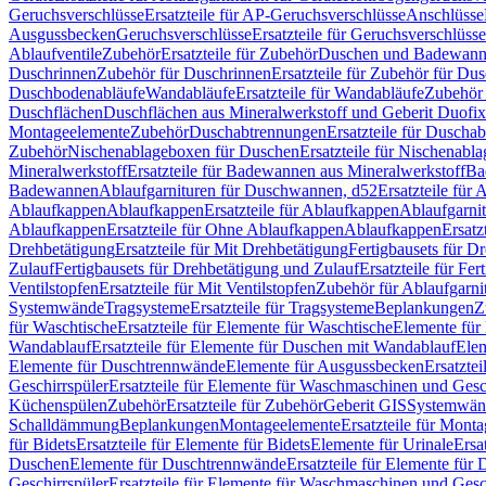
Geruchsverschlüsse
Ersatzteile für AP-Geruchsverschlüsse
Anschlüsse
Ausgussbecken
Geruchsverschlüsse
Ersatzteile für Geruchsverschlüsse
Ablaufventile
Zubehör
Ersatzteile für Zubehör
Duschen und Badewan
Duschrinnen
Zubehör für Duschrinnen
Ersatzteile für Zubehör für Du
Duschbodenabläufe
Wandabläufe
Ersatzteile für Wandabläufe
Zubehör 
Duschflächen
Duschflächen aus Mineralwerkstoff und Geberit Duofix 
Montageelemente
Zubehör
Duschabtrennungen
Ersatzteile für Duscha
Zubehör
Nischenablageboxen für Duschen
Ersatzteile für Nischenab
Mineralwerkstoff
Ersatzteile für Badewannen aus Mineralwerkstoff
Ba
Badewannen
Ablaufgarnituren für Duschwannen, d52
Ersatzteile für
Ablaufkappen
Ablaufkappen
Ersatzteile für Ablaufkappen
Ablaufgarni
Ablaufkappen
Ersatzteile für Ohne Ablaufkappen
Ablaufkappen
Ersatz
Drehbetätigung
Ersatzteile für Mit Drehbetätigung
Fertigbausets für D
Zulauf
Fertigbausets für Drehbetätigung und Zulauf
Ersatzteile für Fe
Ventilstopfen
Ersatzteile für Mit Ventilstopfen
Zubehör für Ablaufgarn
Systemwände
Tragsysteme
Ersatzteile für Tragsysteme
Beplankungen
Z
für Waschtische
Ersatzteile für Elemente für Waschtische
Elemente für 
Wandablauf
Ersatzteile für Elemente für Duschen mit Wandablauf
Ele
Elemente für Duschtrennwände
Elemente für Ausgussbecken
Ersatzte
Geschirrspüler
Ersatzteile für Elemente für Waschmaschinen und Gesc
Küchenspülen
Zubehör
Ersatzteile für Zubehör
Geberit GIS
Systemwän
Schalldämmung
Beplankungen
Montageelemente
Ersatzteile für Mont
für Bidets
Ersatzteile für Elemente für Bidets
Elemente für Urinale
Ersa
Duschen
Elemente für Duschtrennwände
Ersatzteile für Elemente fü
Geschirrspüler
Ersatzteile für Elemente für Waschmaschinen und Gesc