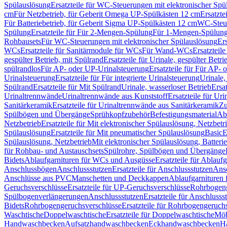
Spülauslösung
Ersatzteile für WC-Steuerungen mit elektronischer Spü
cm
Für Netzbetrieb, für Geberit Omega UP-Spülkästen 12 cm
Ersatzte
Für Batteriebetrieb, für Geberit Sigma UP-Spülkästen 12 cm
WC-Steue
Spülung
Ersatzteile für Für 2-Mengen-Spülung
Für 1-Mengen-Spülun
Rohbausets
Für WC-Steuerungen mit elektronischer Spülauslösung
Er
WCs
Ersatzteile für Sanitärmodule für WCs
Für Wand-WCs
Ersatztei
gespülter Betrieb, mit Spülrand
Ersatzteile für Urinale, gespülter Betr
spülrandlos
Für AP- oder UP-Urinalsteuerung
Ersatzteile für Für AP-
Urinalsteuerung
Ersatzteile für Für integrierte Urinalsteuerung
Urinale,
Spülrand
Ersatzteile für Mit Spülrand
Urinale, wasserloser Betrieb
Ersat
Urinaltrennwände
Urinaltrennwände aus Kunststoff
Ersatzteile für Ur
Sanitärkeramik
Ersatzteile für Urinaltrennwände aus Sanitärkeramik
Zu
Spülbögen und Übergänge
Sprühkopfzubehör
Befestigungsmaterial
Abl
Netzbetrieb
Ersatzteile für Mit elektronischer Spülauslösung, Netzbetr
Spülauslösung
Ersatzteile für Mit pneumatischer Spülauslösung
Basic
E
Spülauslösung, Netzbetrieb
Mit elektronischer Spülauslösung, Batterie
für Rohbau- und Austauschsets
Spülrohre, Spülbögen und Übergänge
Bidets
Ablaufgarnituren für WCs und Ausgüsse
Ersatzteile für Ablau
Anschlussbögen
Anschlussstutzen
Ersatzteile für Anschlussstutzen
Ansc
Anschlüsse aus PVC
Manschetten und Deckkappen
Ablaufgarnituren 
Geruchsverschlüsse
Ersatzteile für UP-Geruchsverschlüsse
Rohrbogeng
Spülbogenverlängerungen
Anschlussstutzen
Ersatzteile für Anschlusss
Bidets
Rohrbogengeruchsverschlüsse
Ersatzteile für Rohrbogengeruch
Waschtische
Doppelwaschtische
Ersatzteile für Doppelwaschtische
Möb
Handwaschbecken
Aufsatzhandwaschbecken
Eckhandwaschbecken
H