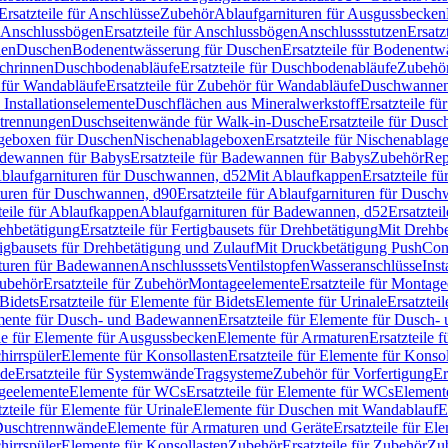
Ersatzteile für Anschlüsse
Zubehör
Ablaufgarnituren für Ausgussbecken
Anschlussbögen
Ersatzteile für Anschlussbögen
Anschlussstutzen
Ersatz
nen
Duschen
Bodenentwässerung für Duschen
Ersatzteile für Bodenent
schrinnen
Duschbodenabläufe
Ersatzteile für Duschbodenabläufe
Zubehör
für Wandabläufe
Ersatzteile für Zubehör für Wandabläufe
Duschwannen
Installationselemente
Duschflächen aus Mineralwerkstoff
Ersatzteile f
btrennungen
Duschseitenwände für Walk-in-Dusche
Ersatzteile für Dus
lageboxen für Duschen
Nischenablageboxen
Ersatzteile für Nischenabla
dewannen für Babys
Ersatzteile für Badewannen für Babys
Zubehör
Rep
 Ablaufgarnituren für Duschwannen, d52
Mit Ablaufkappen
Ersatzteile f
turen für Duschwannen, d90
Ersatzteile für Ablaufgarnituren für Dusc
teile für Ablaufkappen
Ablaufgarnituren für Badewannen, d52
Ersatztei
rehbetätigung
Ersatzteile für Fertigbausets für Drehbetätigung
Mit Drehbe
rtigbausets für Drehbetätigung und Zulauf
Mit Druckbetätigung PushCon
ituren für Badewannen
Anschlusssets
Ventilstopfen
Wasseranschlüsse
Inst
ubehör
Ersatzteile für Zubehör
Montageelemente
Ersatzteile für Montag
Bidets
Ersatzteile für Elemente für Bidets
Elemente für Urinale
Ersatztei
mente für Dusch- und Badewannen
Ersatzteile für Elemente für Dusch
ile für Elemente für Ausgussbecken
Elemente für Armaturen
Ersatzteile 
hirrspüler
Elemente für Konsollasten
Ersatzteile für Elemente für Konso
de
Ersatzteile für Systemwände
Tragsysteme
Zubehör für Vorfertigung
Er
ageelemente
Elemente für WCs
Ersatzteile für Elemente für WCs
Element
tzteile für Elemente für Urinale
Elemente für Duschen mit Wandablauf
E
r Duschtrennwände
Elemente für Armaturen und Geräte
Ersatzteile für E
hirrspüler
Elemente für Konsollasten
Zubehör
Ersatzteile für Zubehör
Zu