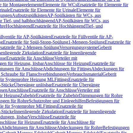
le für Montageelemente
Elemente für WCs
Ersatzteile für Elemente für
rinale
Ersatzteile für Elemente für Urinale
Elemente für
igungen
Aufputzspülkästen
AP-Spülkästen für WCs, aus
für Tief- und halbhochhängend
AP-Spülkästen für WCs, aus
ohre
Hochhängend
Ersatzteile für Hochhängend
Tief- und
llventile für AP-Spülkästen
Ersatzteile für Füllventile für AP-
ng
Ersatzteile für Spül-Stopp-Spülung
1-Mengen-Spülung
Ersatzteile für
satzteile für 2-Mengen-Spülung
Versorgungssysteme
Geberit
nenliegende Zirkulation
Ersatzteile für Innenliegende
sse
Ersatzteile für Anschlüsse
Verteiler mit
en für Heizung, lösbar
Anschlüsse für Heizung
Ersatzteile für
tungen für Anschlüsse
Abdichtungen für Fittings
Abdeckungen für
s Schraube für Flanschverbindungen
Verbrauchsmaterial
Geberit
e für Systemrohre Heizung ML
Fittings
Ersatzteile für
T-Stücke
Übergänge unlösbar
Ersatzteile für Übergänge
osen
Anschlüsse
Ersatzteile für Anschlüsse
Verteiler mit
für Heizung
Zubehör
Ersatzteile für Zubehör
Dämmungen für Rohre
ungen für Rohre
Schutzrohre und Einlegehilfen
Befestigungen für
ile für Systemrohre ML
Fittings
Ersatzteile für
T-Stücke
Innenliegende Zirkulation
Ersatzteile für Innenliegende
ndungen, lösbar
Verschlüsse
Ersatzteile für
schlüsse für Heizung
Ersatzteile für Anschlüsse für
s
Abdichtungen für Anschlüsse
Abdeckungen für Rohre
Befestigungen
en
Geberit Mapress Edelstahl
Geberit Mapress Edelstahl
Ersatzteile für