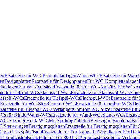
en
Ersatzteile für WC-Komplettanlagen
Wand-WCs
Ersatzteile für Wa
ken
Designplatten
Ersatzteile für Designplatten
Für WC-Komplettanlagen
tanlagen
Für WC-Aufsätze
Ersatzteile für Für WC-Aufsätze
Für WC-Au
eile für Tiefspül-WCs
Flachspül-WCs
Ersatzteile für Flachspül-WCs
Stan
iefspül-WCs
Ersatzteile für Tiefspül-WCs
Flachspül-WCs
Ersatzteile fü
Ersatzteile für WC-Sitze
Comfort WCs
Ersatzteile für Comfort WCs
Tie
rsatzteile für Tiefspül-WCs verlängert
Comfort WC-Sitze
Ersatzteile fü
WCs für Kinder
Wand-WCs
Ersatzteile für Wand-WCs
Stand-WCs
Ersatzt
r WC-Sitzringe
Hock-WCs
Mit Spülung
Zubehör
Befestigungsmaterial
Bide
C-Steuerungen
Betätigungsplatten
Ersatzteile für Betätigungsplatten
Für 
Kappa UP-Spülkästen
Ersatzteile für Für Kappa UP-Spülkästen
Für Delt
P-Spülkästen
Ersatzteile für Für 300T UP-Spülkästen
Zubehör
Verbrauc