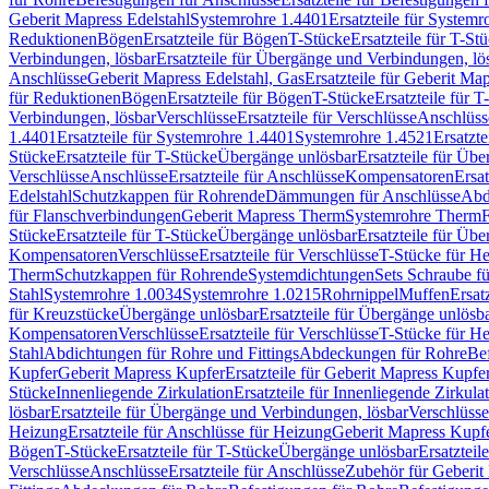
Geberit Mapress Edelstahl
Systemrohre 1.4401
Ersatzteile für System
Reduktionen
Bögen
Ersatzteile für Bögen
T-Stücke
Ersatzteile für T-St
Verbindungen, lösbar
Ersatzteile für Übergänge und Verbindungen, lö
Anschlüsse
Geberit Mapress Edelstahl, Gas
Ersatzteile für Geberit Ma
für Reduktionen
Bögen
Ersatzteile für Bögen
T-Stücke
Ersatzteile für T
Verbindungen, lösbar
Verschlüsse
Ersatzteile für Verschlüsse
Anschlüss
1.4401
Ersatzteile für Systemrohre 1.4401
Systemrohre 1.4521
Ersatzt
Stücke
Ersatzteile für T-Stücke
Übergänge unlösbar
Ersatzteile für Üb
Verschlüsse
Anschlüsse
Ersatzteile für Anschlüsse
Kompensatoren
Ersa
Edelstahl
Schutzkappen für Rohrende
Dämmungen für Anschlüsse
Abd
für Flanschverbindungen
Geberit Mapress Therm
Systemrohre Therm
F
Stücke
Ersatzteile für T-Stücke
Übergänge unlösbar
Ersatzteile für Üb
Kompensatoren
Verschlüsse
Ersatzteile für Verschlüsse
T-Stücke für H
Therm
Schutzkappen für Rohrende
Systemdichtungen
Sets Schraube f
Stahl
Systemrohre 1.0034
Systemrohre 1.0215
Rohrnippel
Muffen
Ersat
für Kreuzstücke
Übergänge unlösbar
Ersatzteile für Übergänge unlösb
Kompensatoren
Verschlüsse
Ersatzteile für Verschlüsse
T-Stücke für H
Stahl
Abdichtungen für Rohre und Fittings
Abdeckungen für Rohre
Be
Kupfer
Geberit Mapress Kupfer
Ersatzteile für Geberit Mapress Kupfe
Stücke
Innenliegende Zirkulation
Ersatzteile für Innenliegende Zirkula
lösbar
Ersatzteile für Übergänge und Verbindungen, lösbar
Verschlüsse
Heizung
Ersatzteile für Anschlüsse für Heizung
Geberit Mapress Kupfe
Bögen
T-Stücke
Ersatzteile für T-Stücke
Übergänge unlösbar
Ersatzteil
Verschlüsse
Anschlüsse
Ersatzteile für Anschlüsse
Zubehör für Geberit