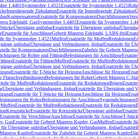
rohre 1.4401
Systemrohre 1.4521
Ersatzteile für Systemrohre 1.4521
Rohr
ücke
Innenliegende Zirkulation
Ersatzteile für Innenliegende Zirkulation
Ü
sbar
Kompensatoren
Ersatzteile für Kompensatoren
Durchführungen
Vers
press Edelstahl, Gas
Systemrohre 1.4401
Ersatzteile für Systemrohre 1.4
-Stücke
Übergänge unlösbar
Ersatzteile für Übergänge unlösbar
Übergäng
e
Ersatzteile für Anschlüsse
Geberit Mapress Edelstahl, LABS-frei
Ersat
eile für Systemrohre 1.4521
Muffen
Ersatzteile für Muffen
Reduktionen
Er
ergänge unlösbar
Übergänge und Verbindungen, lösbar
Ersatzteile für Ü
tzteile für Kompensatoren
Durchführungen
Zubehör für Geberit Mapress
ichtungen für Rohre und Fittings
Befestigungen für Anschlüsse
Ersatzte
ittings
Ersatzteile für Fittings
Muffen
Ersatzteile für Muffen
Reduktionen
ergänge unlösbar
Übergänge und Verbindungen, lösbar
Ersatzteile für Ü
eizung
Ersatzteile für T-Stücke für Heizung
Anschlüsse für Heizung
Ersat
ür Flanschverbindungen
Befestigungen für Rohre
Geberit Mapress C-Sta
zteile für Muffen
Reduktionen
Ersatzteile für Reduktionen
Bögen
Ersatzte
ar
Übergänge und Verbindungen, lösbar
Ersatzteile für Übergänge und 
eizung
Ersatzteile für T-Stücke für Heizung
Anschlüsse für Heizung
Ersat
festigungen für Rohre
Befestigungen für Anschlüsse
Systemdichtungen
S
r
Muffen
Ersatzteile für Muffen
Reduktionen
Ersatzteile für Reduktionen
tion
Kreuzstücke
Ersatzteile für Kreuzstücke
Übergänge unlösbar
Ersatzt
Ersatzteile für Verschlüsse
Anschlüsse
Ersatzteile für Anschlüsse
T-Stück
r, Gas
Ersatzteile für Geberit Mapress Kupfer, Gas
Muffen
Ersatzteile f
e für Übergänge unlösbar
Übergänge und Verbindungen, lösbar
Ersatzte
 Mapress Kupfer
Ersatzteile für Zubehör für Geberit Mapress Kupfer
Däm