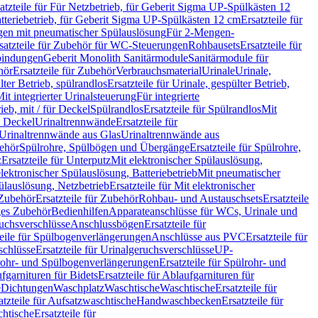
atzteile für Für Netzbetrieb, für Geberit Sigma UP-Spülkästen 12
tteriebetrieb, für Geberit Sigma UP-Spülkästen 12 cm
Ersatzteile für
gen mit pneumatischer Spülauslösung
Für 2-Mengen-
satzteile für Zubehör für WC-Steuerungen
Rohbausets
Ersatzteile für
bindungen
Geberit Monolith Sanitärmodule
Sanitärmodule für
hör
Ersatzteile für Zubehör
Verbrauchsmaterial
Urinale
Urinale,
lter Betrieb, spülrandlos
Ersatzteile für Urinale, gespülter Betrieb,
Mit integrierter Urinalsteuerung
Für integrierte
rieb, mit / für Deckel
Spülrandlos
Ersatzteile für Spülrandlos
Mit
e Deckel
Urinaltrennwände
Ersatzteile für
r Urinaltrennwände aus Glas
Urinaltrennwände aus
ehör
Spülrohre, Spülbögen und Übergänge
Ersatzteile für Spülrohre,
z
Ersatzteile für Unterputz
Mit elektronischer Spülauslösung,
 elektronischer Spülauslösung, Batteriebetrieb
Mit pneumatischer
ülauslösung, Netzbetrieb
Ersatzteile für Mit elektronischer
Zubehör
Ersatzteile für Zubehör
Rohbau- und Austauschsets
Ersatzteile
ges Zubehör
Bedienhilfen
Apparateanschlüsse für WCs, Urinale und
ruchsverschlüsse
Anschlussbögen
Ersatzteile für
teile für Spülbogenverlängerungen
Anschlüsse aus PVC
Ersatzteile für
schlüsse
Ersatzteile für Urinalgeruchsverschlüsse
UP-
rohr- und Spülbogenverlängerungen
Ersatzteile für Spülrohr- und
fgarnituren für Bidets
Ersatzteile für Ablaufgarnituren für
e
Dichtungen
Waschplatz
Waschtische
Waschtische
Ersatzteile für
atzteile für Aufsatzwaschtische
Handwaschbecken
Ersatzteile für
htische
Ersatzteile für