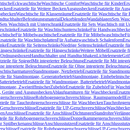
htische
Eckwaschtische
Waschtische Comfort
Waschtische für Kinder
Ers
Becken
Ersatzteile für Weitere Becken
Ausgussbecken
Ersatzteile für Au
ngbecken
Waschtische für Klassenräume
Ersatzteile für Waschtische fü
ndtuchhalter
Befestigungsmaterial
Dekorblenden
Wandablagen
Sets Wasc
Sets Waschtisch mit Unterschrank
Ersatzteile für Sets Waschtisch mit 
rschränke
Ersatzteile für Waschtischunterschränke
Für Handwaschbeck
schtische
Für Möbelwaschtische
Ersatzteile für Für Möbelwaschtische
Fü
rsatzteile für Waschtischplatten
Für Aufsatzwaschtisch Schalenform
Ers
änke
Ersatzteile für Seitenschränke
Niedrige Seitenschränke
Ersatzteile f
ängeschränke
Ersatzteile für Hängeschränke
Weitere Möbel
Ersatzteile 
d Ordnungsboxen
Handtuchhalter und Handtuchhaken
Lichtelemente
Grif
tzteile für Spiegel
Mit integrierter Beleuchtung
Ersatzteile für Mit integr
ne integrierte Beleuchtung
Ersatzteile für Ohne integrierte Beleuchtung
aschtischarmaturen
Standmontage, Netzbetrieb
Ersatzteile für Standmont
eile für Standmontage, Generatorbetrieb
Standmontage, Einhebelmische
tteriebetrieb
Ersatzteile für Wandmontage, Batteriebetrieb
Wandmontage
ndmontage, Zweigriffmischer
Zubehör
Ersatzteile für Zubehör
Für Wascht
n, Geräte und Ausgussbecken
Ablaufgarnituren für Waschbecken
Ersatzt
ngeruchsverschlüsse
Rohrbogengeruchsverschlüsse, Raumsparmodell
Er
zteile für Tauchrohrgeruchsverschlüsse für Waschbecken
Tauchrohrgeru
Geruchsverschlüsse
Ersatzteile für UP-Geruchsverschlüsse
Waschbecken
en
Anschlüsse
Ersatzteile für Anschlüsse
Dichtungen
Standrohre
Verläng
teile für Rohrbogengeruchsverschlüsse
Doppelkammergeruchsverschlüs
für Spülbeckenanschlüsse
Anschlussstutzen
Ersatzteile für Anschlussstutz
rschlüsse
Ersatzteile für Rohrbogengeruchsverschlüsse
UP-Geruchsvers