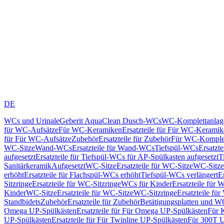
DE
WCs und Urinale
Geberit AquaClean Dusch-WCs
WC-Komplettanlag
für WC-Aufsätze
Für WC-Keramiken
Ersatzteile für Für WC-Kerami
für Für WC-Aufsätze
Zubehör
Ersatzteile für Zubehör
Für WC-Komplet
WC-Sitze
Wand-WCs
Ersatzteile für Wand-WCs
Tiefspül-WCs
Ersatzt
aufgesetzt
Ersatzteile für Tiefspül-WCs für AP-Spülkasten aufgesetzt
T
Sanitärkeramik
Aufgesetzt
WC-Sitze
Ersatzteile für WC-Sitze
WC-Sitze
erhöht
Ersatzteile für Flachspül-WCs erhöht
Tiefspül-WCs verlängert
E
Sitzringe
Ersatzteile für WC-Sitzringe
WCs für Kinder
Ersatzteile für 
Kinder
WC-Sitze
Ersatzteile für WC-Sitze
WC-Sitzringe
Ersatzteile fü
Standbidets
Zubehör
Ersatzteile für Zubehör
Betätigungsplatten und W
Omega UP-Spülkästen
Ersatzteile für Für Omega UP-Spülkästen
Für 
UP-Spülkästen
Ersatzteile für Für Twinline UP-Spülkästen
Für 300T U