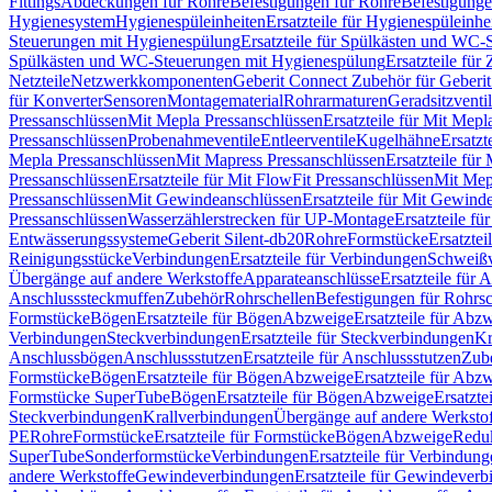
Fittings
Abdeckungen für Rohre
Befestigungen für Rohre
Befestigunge
Hygienesystem
Hygienespüleinheiten
Ersatzteile für Hygienespüleinhe
Steuerungen mit Hygienespülung
Ersatzteile für Spülkästen und WC
Spülkästen und WC-Steuerungen mit Hygienespülung
Ersatzteile fü
Netzteile
Netzwerkkomponenten
Geberit Connect Zubehör für Geberi
für Konverter
Sensoren
Montagematerial
Rohrarmaturen
Geradsitzventi
Pressanschlüssen
Mit Mepla Pressanschlüssen
Ersatzteile für Mit Mepl
Pressanschlüssen
Probenahmeventile
Entleerventile
Kugelhähne
Ersatzt
Mepla Pressanschlüssen
Mit Mapress Pressanschlüssen
Ersatzteile für
Pressanschlüssen
Ersatzteile für Mit FlowFit Pressanschlüssen
Mit Mep
Pressanschlüssen
Mit Gewindeanschlüssen
Ersatzteile für Mit Gewind
Pressanschlüssen
Wasserzählerstrecken für UP-Montage
Ersatzteile f
Entwässerungssysteme
Geberit Silent-db20
Rohre
Formstücke
Ersatztei
Reinigungsstücke
Verbindungen
Ersatzteile für Verbindungen
Schweiß
Übergänge auf andere Werkstoffe
Apparateanschlüsse
Ersatzteile für 
Anschlusssteckmuffen
Zubehör
Rohrschellen
Befestigungen für Rohrsc
Formstücke
Bögen
Ersatzteile für Bögen
Abzweige
Ersatzteile für Abz
Verbindungen
Steckverbindungen
Ersatzteile für Steckverbindungen
Kr
Anschlussbögen
Anschlussstutzen
Ersatzteile für Anschlussstutzen
Zub
Formstücke
Bögen
Ersatzteile für Bögen
Abzweige
Ersatzteile für Abz
Formstücke SuperTube
Bögen
Ersatzteile für Bögen
Abzweige
Ersatzte
Steckverbindungen
Krallverbindungen
Übergänge auf andere Werksto
PE
Rohre
Formstücke
Ersatzteile für Formstücke
Bögen
Abzweige
Redu
SuperTube
Sonderformstücke
Verbindungen
Ersatzteile für Verbindun
andere Werkstoffe
Gewindeverbindungen
Ersatzteile für Gewindever