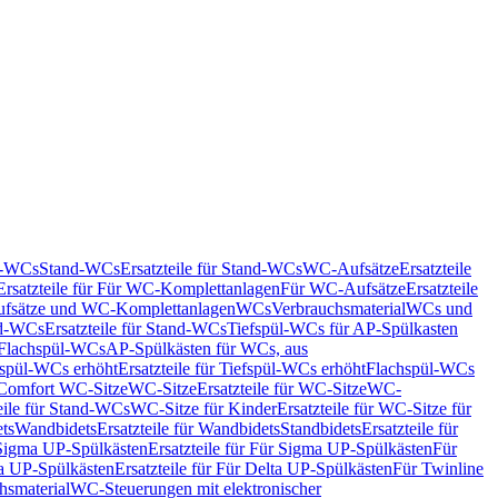
nd-WCs
Stand-WCs
Ersatzteile für Stand-WCs
WC-Aufsätze
Ersatzteile
Ersatzteile für Für WC-Komplettanlagen
Für WC-Aufsätze
Ersatzteile
fsätze und WC-Komplettanlagen
WCs
Verbrauchsmaterial
WCs und
d-WCs
Ersatzteile für Stand-WCs
Tiefspül-WCs für AP-Spülkasten
r Flachspül-WCs
AP-Spülkästen für WCs, aus
fspül-WCs erhöht
Ersatzteile für Tiefspül-WCs erhöht
Flachspül-WCs
r Comfort WC-Sitze
WC-Sitze
Ersatzteile für WC-Sitze
WC-
eile für Stand-WCs
WC-Sitze für Kinder
Ersatzteile für WC-Sitze für
ts
Wandbidets
Ersatzteile für Wandbidets
Standbidets
Ersatzteile für
Sigma UP-Spülkästen
Ersatzteile für Für Sigma UP-Spülkästen
Für
a UP-Spülkästen
Ersatzteile für Für Delta UP-Spülkästen
Für Twinline
hsmaterial
WC-Steuerungen mit elektronischer