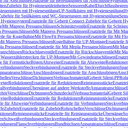
n für Anschlüsse
Ersatzteile für Befestigungen für Anschlüsse
Systemdi
iten
Zubehör für Hygienespüleinheiten
Sensoren
Kabel
Durchflussbegren
-Steuerungen mit Hygienespülung
UP-Spülkästen mit Hygienespülung
Hy
r Zubehör für Spülkästen und WC-Steuerungen mit Hygienespülung
Sens
t Hygienesystem
Ersatzteile für Geberit Connect Zubehör für Geberit 
le
Mit Mapress Pressanschlüssen
Schrägsitzventile
Ersatzteile für Schrägs
a Pressanschlüssen
Mit Mapress Pressanschlüssen
Ersatzteile für Mit Ma
eile für Kugelhähne
Mit FlowFit Pressanschlüssen
Ersatzteile für Mit F
 Mit Mapress Pressanschlüssen
Kugelhähne für UP-Montage
Ersatzteile
la Pressanschlüssen
Ersatzteile für Mit Mepla Pressanschlüssen
Mit Map
eanschlüssen
Rückschlagventile
Ersatzteile für Rückschlagventile
Mit Map
ür Wasserzählerstrecken für UP-Montage
Mit Gewindeanschlüssen
Ersatz
le für Formstücke
Bögen
Abzweige
Ersatzteile für Abzweige
Reduktione
verbindungen
Steckverbindungen
Ersatzteile für Steckverbindungen
Span
Apparateanschlüsse
Anschlussbögen
Ersatzteile für Anschlussbögen
Ansch
hellen
Verschlüsse
Dichtungen
Verbrauchsmaterial
Geberit Silent-PP
Roh
weige
Reduktionen
Ersatzteile für Reduktionen
Reinigungsstücke
Ersatzte
allverbindungen
Übergänge auf andere Werkstoffe
Apparateanschlüsse
E
ehör
Verschlüsse
Dichtungen
Schutzdeckel
Verbrauchsmaterial
Geberit Si
weige
Reduktionen
Ersatzteile für Reduktionen
Reinigungsstücke
Ersatzte
ile für Abzweige
Verbindungen
Ersatzteile für Verbindungen
Steckverbi
ffe
Zubehör
Ersatzteile für Zubehör
Rohrschellen
Verschlüsse
Dichtungen
ktionen
Reinigungsstücke
Ersatzteile für Reinigungsstücke
Übergänge
So
gen
Schweißverbindungen
Steckverbindungen
Ersatzteile für Steckverbi
bindungen
Flanschverbindungen
Bundbüchsen
Apparateanschlüsse
Ersatz