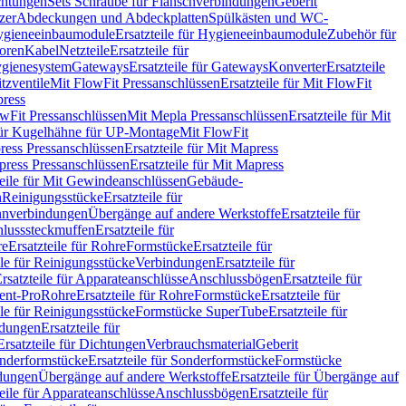
chtungen
Sets Schraube für Flanschverbindungen
Geberit
zer
Abdeckungen und Abdeckplatten
Spülkästen und WC-
gieneeinbaumodule
Ersatzteile für Hygieneeinbaumodule
Zubehör für
oren
Kabel
Netzteile
Ersatzteile für
Hygienesystem
Gateways
Ersatzteile für Gateways
Konverter
Ersatzteile
itzventile
Mit FlowFit Pressanschlüssen
Ersatzteile für Mit FlowFit
press
lowFit Pressanschlüssen
Mit Mepla Pressanschlüssen
Ersatzteile für Mit
 für Kugelhähne für UP-Montage
Mit FlowFit
ress Pressanschlüssen
Ersatzteile für Mit Mapress
ress Pressanschlüssen
Ersatzteile für Mit Mapress
teile für Mit Gewindeanschlüssen
Gebäude-
n
Reinigungsstücke
Ersatzteile für
nverbindungen
Übergänge auf andere Werkstoffe
Ersatzteile für
lusssteckmuffen
Ersatzteile für
re
Ersatzteile für Rohre
Formstücke
Ersatzteile für
ile für Reinigungsstücke
Verbindungen
Ersatzteile für
rsatzteile für Apparateanschlüsse
Anschlussbögen
Ersatzteile für
lent-Pro
Rohre
Ersatzteile für Rohre
Formstücke
Ersatzteile für
ile für Reinigungsstücke
Formstücke SuperTube
Ersatzteile für
ndungen
Ersatzteile für
Ersatzteile für Dichtungen
Verbrauchsmaterial
Geberit
nderformstücke
Ersatzteile für Sonderformstücke
Formstücke
ndungen
Übergänge auf andere Werkstoffe
Ersatzteile für Übergänge auf
teile für Apparateanschlüsse
Anschlussbögen
Ersatzteile für