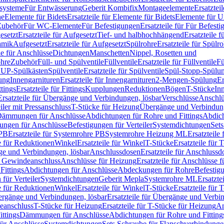
ssysteme
Für Entwässerung
Geberit Kombifix
Montageelemente
Ersatztei
he
Elemente für Bidets
Ersatzteile für Elemente für Bidets
Elemente für U
 Zubehör
Für WC-Elemente
Für Befestigungen
Ersatzteile für Für Befest
esetzt
Ersatzteile für Aufgesetzt
Tief- und halbhochhängend
Ersatzteile 
amik
Aufgesetzt
Ersatzteile für Aufgesetzt
Spülrohre
Ersatzteile für Spülr
le für Anschlüsse
Dichtungen
Manschetten
Nippel, Rosetten und
ohre
Zubehör
Füll- und Spülventile
Füllventile
Ersatzteile für Füllventile
Fü
ür UP-Spülkästen
Spülventile
Ersatzteile für Spülventile
Spül-Stopp-Spülu
ung
Innengarnituren
Ersatzteile für Innengarnituren
2-Mengen-Spülung
Er
ttings
Ersatzteile für Fittings
Kupplungen
Reduktionen
Bögen
T-Stücke
In
Ersatzteile für Übergänge und Verbindungen, lösbar
Verschlüsse
Anschlü
iler mit Pressanschluss
T-Stücke für Heizung
Übergänge und Verbindung
ämmungen für Anschlüsse
Abdichtungen für Rohre und Fittings
Abdich
gungen für Anschlüsse
Befestigungen für Verteiler
Systemdichtungen
Set
 PB
Ersatzteile für Systemrohre PB
Systemrohre Heizung ML
Ersatzteil
le für Reduktionen
Winkel
Ersatzteile für Winkel
T-Stücke
Ersatzteile für 
nge und Verbindungen, lösbar
Anschlussdosen
Ersatzteile für Anschlussd
it Gewindeanschluss
Anschlüsse für Heizung
Ersatzteile für Anschlüsse 
Fittings
Abdichtungen für Anschlüsse
Abdeckungen für Rohre
Befestig
für Verteiler
Systemdichtungen
Geberit Mepla
Systemrohre ML
Ersatzte
le für Reduktionen
Winkel
Ersatzteile für Winkel
T-Stücke
Ersatzteile für 
rgänge und Verbindungen, lösbar
Ersatzteile für Übergänge und Verbi
deanschluss
T-Stücke für Heizung
Ersatzteile für T-Stücke für Heizung
An
ttings
Dämmungen für Anschlüsse
Abdichtungen für Rohre und Fitting
für Anschlüsse
Systemdichtungen
Sets Schraube für Flanschverbindung