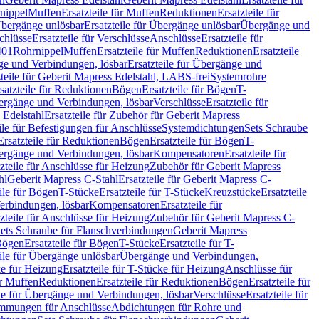
nippel
Muffen
Ersatzteile für Muffen
Reduktionen
Ersatzteile für
bergänge unlösbar
Ersatzteile für Übergänge unlösbar
Übergänge und
chlüsse
Ersatzteile für Verschlüsse
Anschlüsse
Ersatzteile für
401
Rohrnippel
Muffen
Ersatzteile für Muffen
Reduktionen
Ersatzteile
e und Verbindungen, lösbar
Ersatzteile für Übergänge und
zteile für Geberit Mapress Edelstahl, LABS-frei
Systemrohre
satzteile für Reduktionen
Bögen
Ersatzteile für Bögen
T-
bergänge und Verbindungen, lösbar
Verschlüsse
Ersatzteile für
 Edelstahl
Ersatzteile für Zubehör für Geberit Mapress
ile für Befestigungen für Anschlüsse
Systemdichtungen
Sets Schraube
Ersatzteile für Reduktionen
Bögen
Ersatzteile für Bögen
T-
bergänge und Verbindungen, lösbar
Kompensatoren
Ersatzteile für
zteile für Anschlüsse für Heizung
Zubehör für Geberit Mapress
hl
Geberit Mapress C-Stahl
Ersatzteile für Geberit Mapress C-
ile für Bögen
T-Stücke
Ersatzteile für T-Stücke
Kreuzstücke
Ersatzteile
Verbindungen, lösbar
Kompensatoren
Ersatzteile für
zteile für Anschlüsse für Heizung
Zubehör für Geberit Mapress C-
ets Schraube für Flanschverbindungen
Geberit Mapress
Bögen
Ersatzteile für Bögen
T-Stücke
Ersatzteile für T-
eile für Übergänge unlösbar
Übergänge und Verbindungen,
e für Heizung
Ersatzteile für T-Stücke für Heizung
Anschlüsse für
ür Muffen
Reduktionen
Ersatzteile für Reduktionen
Bögen
Ersatzteile für
ile für Übergänge und Verbindungen, lösbar
Verschlüsse
Ersatzteile für
mungen für Anschlüsse
Abdichtungen für Rohre und