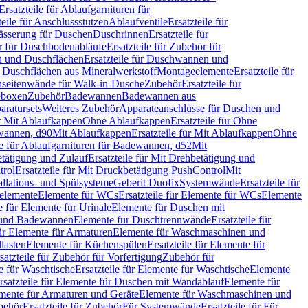
Ersatzteile für Ablaufgarnituren für
teile für Anschlussstutzen
Ablaufventile
Ersatzteile für
wässerung für Duschen
Duschrinnen
Ersatzteile für
 für Duschbodenabläufe
Ersatzteile für Zubehör für
 und Duschflächen
Ersatzteile für Duschwannen und
ür Duschflächen aus Mineralwerkstoff
Montageelemente
Ersatzteile für
chseitenwände für Walk-in-Dusche
Zubehör
Ersatzteile für
geboxen
Zubehör
Badewannen
Badewannen aus
aratursets
Weiteres Zubehör
Apparateanschlüsse für Duschen und
ür Mit Ablaufkappen
Ohne Ablaufkappen
Ersatzteile für Ohne
hwannen, d90
Mit Ablaufkappen
Ersatzteile für Mit Ablaufkappen
Ohne
le für Ablaufgarnituren für Badewannen, d52
Mit
tätigung und Zulauf
Ersatzteile für Mit Drehbetätigung und
trol
Ersatzteile für Mit Druckbetätigung PushControl
Mit
allations- und Spülsysteme
Geberit Duofix
Systemwände
Ersatzteile für
eelemente
Elemente für WCs
Ersatzteile für Elemente für WCs
Elemente
le für Elemente für Urinale
Elemente für Duschen mit
- und Badewannen
Elemente für Duschtrennwände
Ersatzteile für
für Elemente für Armaturen
Elemente für Waschmaschinen und
llasten
Elemente für Küchenspülen
Ersatzteile für Elemente für
satzteile für Zubehör für Vorfertigung
Zubehör für
e für Waschtische
Ersatzteile für Elemente für Waschtische
Elemente
rsatzteile für Elemente für Duschen mit Wandablauf
Elemente für
lemente für Armaturen und Geräte
Elemente für Waschmaschinen und
behör
Ersatzteile für Zubehör
Für Systemwände
Ersatzteile für Für