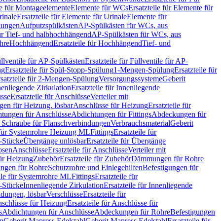
le für Montageelemente
Elemente für WCs
Ersatzteile für Elemente für
rinale
Ersatzteile für Elemente für Urinale
Elemente für
igungen
Aufputzspülkästen
AP-Spülkästen für WCs, aus
für Tief- und halbhochhängend
AP-Spülkästen für WCs, aus
ohre
Hochhängend
Ersatzteile für Hochhängend
Tief- und
llventile für AP-Spülkästen
Ersatzteile für Füllventile für AP-
ng
Ersatzteile für Spül-Stopp-Spülung
1-Mengen-Spülung
Ersatzteile für
satzteile für 2-Mengen-Spülung
Versorgungssysteme
Geberit
nenliegende Zirkulation
Ersatzteile für Innenliegende
sse
Ersatzteile für Anschlüsse
Verteiler mit
en für Heizung, lösbar
Anschlüsse für Heizung
Ersatzteile für
tungen für Anschlüsse
Abdichtungen für Fittings
Abdeckungen für
s Schraube für Flanschverbindungen
Verbrauchsmaterial
Geberit
e für Systemrohre Heizung ML
Fittings
Ersatzteile für
T-Stücke
Übergänge unlösbar
Ersatzteile für Übergänge
osen
Anschlüsse
Ersatzteile für Anschlüsse
Verteiler mit
für Heizung
Zubehör
Ersatzteile für Zubehör
Dämmungen für Rohre
ungen für Rohre
Schutzrohre und Einlegehilfen
Befestigungen für
ile für Systemrohre ML
Fittings
Ersatzteile für
T-Stücke
Innenliegende Zirkulation
Ersatzteile für Innenliegende
ndungen, lösbar
Verschlüsse
Ersatzteile für
schlüsse für Heizung
Ersatzteile für Anschlüsse für
s
Abdichtungen für Anschlüsse
Abdeckungen für Rohre
Befestigungen
en
Geberit Mapress Edelstahl
Geberit Mapress Edelstahl
Ersatzteile für