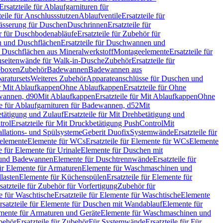
Ersatzteile für Ablaufgarnituren für
teile für Anschlussstutzen
Ablaufventile
Ersatzteile für
wässerung für Duschen
Duschrinnen
Ersatzteile für
 für Duschbodenabläufe
Ersatzteile für Zubehör für
 und Duschflächen
Ersatzteile für Duschwannen und
ür Duschflächen aus Mineralwerkstoff
Montageelemente
Ersatzteile für
chseitenwände für Walk-in-Dusche
Zubehör
Ersatzteile für
geboxen
Zubehör
Badewannen
Badewannen aus
aratursets
Weiteres Zubehör
Apparateanschlüsse für Duschen und
ür Mit Ablaufkappen
Ohne Ablaufkappen
Ersatzteile für Ohne
hwannen, d90
Mit Ablaufkappen
Ersatzteile für Mit Ablaufkappen
Ohne
le für Ablaufgarnituren für Badewannen, d52
Mit
tätigung und Zulauf
Ersatzteile für Mit Drehbetätigung und
trol
Ersatzteile für Mit Druckbetätigung PushControl
Mit
allations- und Spülsysteme
Geberit Duofix
Systemwände
Ersatzteile für
eelemente
Elemente für WCs
Ersatzteile für Elemente für WCs
Elemente
le für Elemente für Urinale
Elemente für Duschen mit
- und Badewannen
Elemente für Duschtrennwände
Ersatzteile für
für Elemente für Armaturen
Elemente für Waschmaschinen und
llasten
Elemente für Küchenspülen
Ersatzteile für Elemente für
satzteile für Zubehör für Vorfertigung
Zubehör für
e für Waschtische
Ersatzteile für Elemente für Waschtische
Elemente
rsatzteile für Elemente für Duschen mit Wandablauf
Elemente für
lemente für Armaturen und Geräte
Elemente für Waschmaschinen und
behör
Ersatzteile für Zubehör
Für Systemwände
Ersatzteile für Für