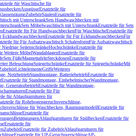
atzteile für Waschtische für
sgussbecken
Ausgüsse
Ersatzteile für
r Klassenräume
Zubehör
Säulen
Ersatzteile für
htisch mit Unterschrank
Sets Handwaschbecken mit
Unterschrank
Sets Möbelwaschtisch mit Unterschrank
Ersatzteile für Sets
en
Ersatzteile für Für Handwaschbecken
Für Waschtische
Ersatzteile für
r Eckhandwaschbecken
Ersatzteile für Für Eckhandwaschbecken
Für
atzteile für Für Aufsatzwaschtisch Schalenform
Für Aufsatzwaschtisch
ür Niedrige Seitenschränke
Hochschränke
Ersatzteile für
für Weitere Möbel
Wandablagen
Ersatzteile für
fe
Sets Füße
Magnettafeln
Steckdosen
Ersatzteile für
ierter Beleuchtung
Spiegelschränke
Ersatzteile für Spiegelschränke
Mit
Zubehör
Lichtelemente
Griffe
Weiteres
age, Netzbetrieb
Standmontage, Batteriebetrieb
Ersatzteile für
r
Ersatzteile für Standmontage, Einhebelmischer
Wandmontage,
, Generatorbetrieb
Ersatzteile für Wandmontage,
ischarmaturen
Ersatzteile für Für
eile für Ablaufgarnituren für
satzteile für Rohrbogengeruchsverschlüsse,
chsverschlüsse für Waschbecken, Raumsparmodell
Ersatzteile für
anschlüsse
Ersatzteile für
erungen
Betätigungen
Ablaufgarnituren für Spülbecken
Ersatzteile für
se
Ersatzteile für
en
Zubehör
Ersatzteile für Zubehör
Ablaufgarnituren für
chlüsse
Ersatzteile für UP-Geruchsverschlüsse
AP-