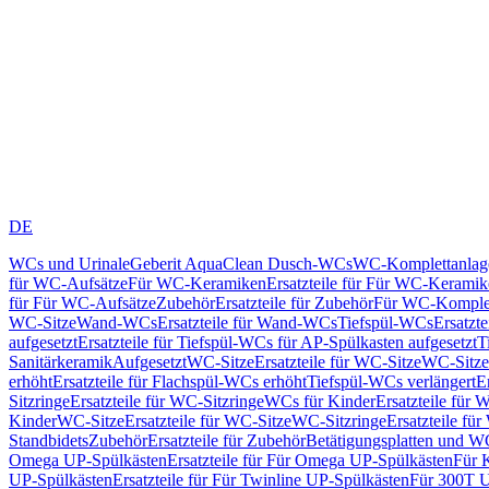
DE
WCs und Urinale
Geberit AquaClean Dusch-WCs
WC-Komplettanlag
für WC-Aufsätze
Für WC-Keramiken
Ersatzteile für Für WC-Kerami
für Für WC-Aufsätze
Zubehör
Ersatzteile für Zubehör
Für WC-Komplet
WC-Sitze
Wand-WCs
Ersatzteile für Wand-WCs
Tiefspül-WCs
Ersatzt
aufgesetzt
Ersatzteile für Tiefspül-WCs für AP-Spülkasten aufgesetzt
T
Sanitärkeramik
Aufgesetzt
WC-Sitze
Ersatzteile für WC-Sitze
WC-Sitze
erhöht
Ersatzteile für Flachspül-WCs erhöht
Tiefspül-WCs verlängert
E
Sitzringe
Ersatzteile für WC-Sitzringe
WCs für Kinder
Ersatzteile für 
Kinder
WC-Sitze
Ersatzteile für WC-Sitze
WC-Sitzringe
Ersatzteile fü
Standbidets
Zubehör
Ersatzteile für Zubehör
Betätigungsplatten und W
Omega UP-Spülkästen
Ersatzteile für Für Omega UP-Spülkästen
Für 
UP-Spülkästen
Ersatzteile für Für Twinline UP-Spülkästen
Für 300T U