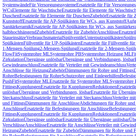
Systemwände
Für Versorgungssysteme
Ersatzteile für Für Versorgung
WCs
Elemente für Waschtische
Ersatzteile für Elemente für Waschtisc
Duschen
Ersatzteile für Elemente für Duschen
Zubehör
Ersatzteile für
Kunststoff
Ersatzteile für AP-Spülkästen für WCs, aus Kunststoff
Aufg
Sanitärkeramik
Ersatzteile für AP-Spülkästen für WCs, aus Sanitärker
halbhochhängend
Zubehör
Ersatzteile für Zubehör
Anschlüsse
Ersatztei
Staueinsätze
Verbrauchsmaterial
Spülventile
Unterputzspülkästen
Spülr
Spülkästen
Füllventile für UP-Spülkästen
Ersatzteile für Füllventile f
1-Mengen-Spülung
2-Mengen-Spülung
Ersatzteile für 2-Mengen-Spül
FlowFit
Systemrohre ML
Systemrohre PB
Systemrohre Heizung ML
Fi
Zirkulation
Übergänge unlösbar
Übergänge und Verbindungen, lösbar
Gewindeanschluss
Ersatzteile für Verteiler mit Gewindeanschluss
Verte
Anschlüsse für Heizung
Zubehör
Dämmungen für Rohre und Fittings
D
Rohre
Befestigungen für Rohre
Schutzrohre und Einlegehilfen
Befesti
PushFit
Systemrohre ML
Ersatzteile für Systemrohre ML
Systemrohre
Fittings
Kupplungen
Ersatzteile für Kupplungen
Reduktionen
Ersatztei
unlösbar
Übergänge und Verbindungen, lösbar
Ersatzteile für Übergä
Steckanschluss
Ersatzteile für Verteiler mit Steckanschluss
Verteiler m
und Fittings
Dämmungen für Anschlüsse
Abdichtungen für Rohre und 
Anschlüsse
Ersatzteile für Befestigungen für Anschlüsse
Befestigungen 
Fittings
Kupplungen
Ersatzteile für Kupplungen
Reduktionen
Ersatztei
Zirkulation
Übergänge unlösbar
Ersatzteile für Übergänge unlösbar
Übe
Verschlüsse
Anschlüsse
Ersatzteile für Anschlüsse
Verteiler mit Gewin
Heizung
Zubehör
Ersatzteile für Zubehör
Dämmungen für Rohre und Fi
für Rohre
Befestigungen für Anschlüsse
Ersatzteile für Befestigungen 