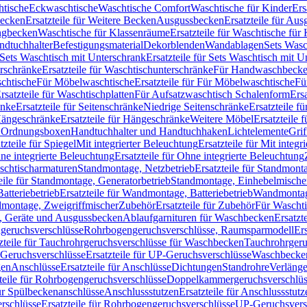
htische
Eckwaschtische
Waschtische Comfort
Waschtische für Kinder
Ers
Becken
Ersatzteile für Weitere Becken
Ausgussbecken
Ersatzteile für Au
ngbecken
Waschtische für Klassenräume
Ersatzteile für Waschtische fü
ndtuchhalter
Befestigungsmaterial
Dekorblenden
Wandablagen
Sets Wasc
Sets Waschtisch mit Unterschrank
Ersatzteile für Sets Waschtisch mit 
rschränke
Ersatzteile für Waschtischunterschränke
Für Handwaschbeck
schtische
Für Möbelwaschtische
Ersatzteile für Für Möbelwaschtische
Fü
rsatzteile für Waschtischplatten
Für Aufsatzwaschtisch Schalenform
Ers
änke
Ersatzteile für Seitenschränke
Niedrige Seitenschränke
Ersatzteile f
ängeschränke
Ersatzteile für Hängeschränke
Weitere Möbel
Ersatzteile 
d Ordnungsboxen
Handtuchhalter und Handtuchhaken
Lichtelemente
Grif
tzteile für Spiegel
Mit integrierter Beleuchtung
Ersatzteile für Mit integr
ne integrierte Beleuchtung
Ersatzteile für Ohne integrierte Beleuchtung
aschtischarmaturen
Standmontage, Netzbetrieb
Ersatzteile für Standmont
eile für Standmontage, Generatorbetrieb
Standmontage, Einhebelmische
tteriebetrieb
Ersatzteile für Wandmontage, Batteriebetrieb
Wandmontage
ndmontage, Zweigriffmischer
Zubehör
Ersatzteile für Zubehör
Für Wascht
n, Geräte und Ausgussbecken
Ablaufgarnituren für Waschbecken
Ersatzt
ngeruchsverschlüsse
Rohrbogengeruchsverschlüsse, Raumsparmodell
Er
zteile für Tauchrohrgeruchsverschlüsse für Waschbecken
Tauchrohrgeru
Geruchsverschlüsse
Ersatzteile für UP-Geruchsverschlüsse
Waschbecken
en
Anschlüsse
Ersatzteile für Anschlüsse
Dichtungen
Standrohre
Verläng
teile für Rohrbogengeruchsverschlüsse
Doppelkammergeruchsverschlüs
für Spülbeckenanschlüsse
Anschlussstutzen
Ersatzteile für Anschlussstutz
rschlüsse
Ersatzteile für Rohrbogengeruchsverschlüsse
UP-Geruchsvers