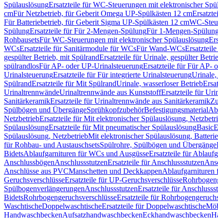
Spülauslösung
Ersatzteile für WC-Steuerungen mit elektronischer Spü
cm
Für Netzbetrieb, für Geberit Omega UP-Spülkästen 12 cm
Ersatzte
Für Batteriebetrieb, für Geberit Sigma UP-Spülkästen 12 cm
WC-Steue
Spülung
Ersatzteile für Für 2-Mengen-Spülung
Für 1-Mengen-Spülun
Rohbausets
Für WC-Steuerungen mit elektronischer Spülauslösung
Er
WCs
Ersatzteile für Sanitärmodule für WCs
Für Wand-WCs
Ersatztei
gespülter Betrieb, mit Spülrand
Ersatzteile für Urinale, gespülter Betr
spülrandlos
Für AP- oder UP-Urinalsteuerung
Ersatzteile für Für AP-
Urinalsteuerung
Ersatzteile für Für integrierte Urinalsteuerung
Urinale,
Spülrand
Ersatzteile für Mit Spülrand
Urinale, wasserloser Betrieb
Ersat
Urinaltrennwände
Urinaltrennwände aus Kunststoff
Ersatzteile für Ur
Sanitärkeramik
Ersatzteile für Urinaltrennwände aus Sanitärkeramik
Zu
Spülbögen und Übergänge
Sprühkopfzubehör
Befestigungsmaterial
Abl
Netzbetrieb
Ersatzteile für Mit elektronischer Spülauslösung, Netzbetr
Spülauslösung
Ersatzteile für Mit pneumatischer Spülauslösung
Basic
E
Spülauslösung, Netzbetrieb
Mit elektronischer Spülauslösung, Batterie
für Rohbau- und Austauschsets
Spülrohre, Spülbögen und Übergänge
Bidets
Ablaufgarnituren für WCs und Ausgüsse
Ersatzteile für Ablau
Anschlussbögen
Anschlussstutzen
Ersatzteile für Anschlussstutzen
Ansc
Anschlüsse aus PVC
Manschetten und Deckkappen
Ablaufgarnituren 
Geruchsverschlüsse
Ersatzteile für UP-Geruchsverschlüsse
Rohrbogeng
Spülbogenverlängerungen
Anschlussstutzen
Ersatzteile für Anschlusss
Bidets
Rohrbogengeruchsverschlüsse
Ersatzteile für Rohrbogengeruch
Waschtische
Doppelwaschtische
Ersatzteile für Doppelwaschtische
Möb
Handwaschbecken
Aufsatzhandwaschbecken
Eckhandwaschbecken
H