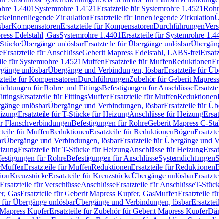
rohre 1.4401
Systemrohre 1.4521
Ersatzteile für Systemrohre 1.4521
Rohr
ücke
Innenliegende Zirkulation
Ersatzteile für Innenliegende Zirkulation
Ü
sbar
Kompensatoren
Ersatzteile für Kompensatoren
Durchführungen
Vers
press Edelstahl, Gas
Systemrohre 1.4401
Ersatzteile für Systemrohre 1.4
-Stücke
Übergänge unlösbar
Ersatzteile für Übergänge unlösbar
Übergäng
e
Ersatzteile für Anschlüsse
Geberit Mapress Edelstahl, LABS-frei
Ersat
eile für Systemrohre 1.4521
Muffen
Ersatzteile für Muffen
Reduktionen
Er
ergänge unlösbar
Übergänge und Verbindungen, lösbar
Ersatzteile für Ü
tzteile für Kompensatoren
Durchführungen
Zubehör für Geberit Mapress
ichtungen für Rohre und Fittings
Befestigungen für Anschlüsse
Ersatzte
ittings
Ersatzteile für Fittings
Muffen
Ersatzteile für Muffen
Reduktionen
ergänge unlösbar
Übergänge und Verbindungen, lösbar
Ersatzteile für Ü
eizung
Ersatzteile für T-Stücke für Heizung
Anschlüsse für Heizung
Ersat
ür Flanschverbindungen
Befestigungen für Rohre
Geberit Mapress C-Sta
zteile für Muffen
Reduktionen
Ersatzteile für Reduktionen
Bögen
Ersatzte
ar
Übergänge und Verbindungen, lösbar
Ersatzteile für Übergänge und 
eizung
Ersatzteile für T-Stücke für Heizung
Anschlüsse für Heizung
Ersat
festigungen für Rohre
Befestigungen für Anschlüsse
Systemdichtungen
S
r
Muffen
Ersatzteile für Muffen
Reduktionen
Ersatzteile für Reduktionen
tion
Kreuzstücke
Ersatzteile für Kreuzstücke
Übergänge unlösbar
Ersatzt
Ersatzteile für Verschlüsse
Anschlüsse
Ersatzteile für Anschlüsse
T-Stück
r, Gas
Ersatzteile für Geberit Mapress Kupfer, Gas
Muffen
Ersatzteile f
e für Übergänge unlösbar
Übergänge und Verbindungen, lösbar
Ersatzte
 Mapress Kupfer
Ersatzteile für Zubehör für Geberit Mapress Kupfer
Däm