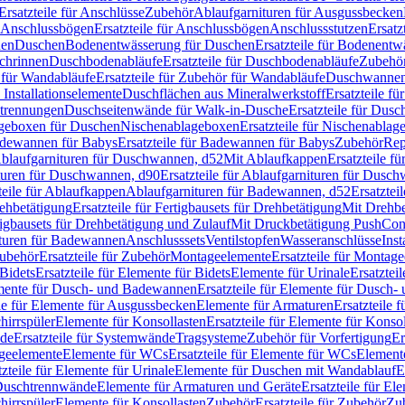
Ersatzteile für Anschlüsse
Zubehör
Ablaufgarnituren für Ausgussbecken
Anschlussbögen
Ersatzteile für Anschlussbögen
Anschlussstutzen
Ersatz
nen
Duschen
Bodenentwässerung für Duschen
Ersatzteile für Bodenent
schrinnen
Duschbodenabläufe
Ersatzteile für Duschbodenabläufe
Zubehör
für Wandabläufe
Ersatzteile für Zubehör für Wandabläufe
Duschwannen
Installationselemente
Duschflächen aus Mineralwerkstoff
Ersatzteile f
btrennungen
Duschseitenwände für Walk-in-Dusche
Ersatzteile für Dus
lageboxen für Duschen
Nischenablageboxen
Ersatzteile für Nischenabla
dewannen für Babys
Ersatzteile für Badewannen für Babys
Zubehör
Rep
 Ablaufgarnituren für Duschwannen, d52
Mit Ablaufkappen
Ersatzteile f
turen für Duschwannen, d90
Ersatzteile für Ablaufgarnituren für Dusc
teile für Ablaufkappen
Ablaufgarnituren für Badewannen, d52
Ersatztei
rehbetätigung
Ersatzteile für Fertigbausets für Drehbetätigung
Mit Drehbe
rtigbausets für Drehbetätigung und Zulauf
Mit Druckbetätigung PushCon
ituren für Badewannen
Anschlusssets
Ventilstopfen
Wasseranschlüsse
Inst
ubehör
Ersatzteile für Zubehör
Montageelemente
Ersatzteile für Montag
Bidets
Ersatzteile für Elemente für Bidets
Elemente für Urinale
Ersatztei
mente für Dusch- und Badewannen
Ersatzteile für Elemente für Dusch
ile für Elemente für Ausgussbecken
Elemente für Armaturen
Ersatzteile 
hirrspüler
Elemente für Konsollasten
Ersatzteile für Elemente für Konso
de
Ersatzteile für Systemwände
Tragsysteme
Zubehör für Vorfertigung
Er
ageelemente
Elemente für WCs
Ersatzteile für Elemente für WCs
Element
tzteile für Elemente für Urinale
Elemente für Duschen mit Wandablauf
E
r Duschtrennwände
Elemente für Armaturen und Geräte
Ersatzteile für E
hirrspüler
Elemente für Konsollasten
Zubehör
Ersatzteile für Zubehör
Zu