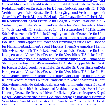
Geberit Mapress Edelstahl
Systemrohre 1.4401
Ersatzteile für System
Reduktionen
Bögen
Ersatzteile für Bögen
T-Stücke
Ersatzteile für T-St
Verbindungen, lösbar
Ersatzteile für Übergänge und Verbindungen, lö
Anschlüsse
Geberit Mapress Edelstahl, Gas
Ersatzteile für Geberit Ma
für Reduktionen
Bögen
Ersatzteile für Bögen
T-Stücke
Ersatzteile für T
Verbindungen, lösbar
Verschlüsse
Ersatzteile für Verschlüsse
Anschlüss
1.4401
Ersatzteile für Systemrohre 1.4401
Systemrohre 1.4521
Ersatzt
Stücke
Ersatzteile für T-Stücke
Übergänge unlösbar
Ersatzteile für Üb
Verschlüsse
Anschlüsse
Ersatzteile für Anschlüsse
Kompensatoren
Ersa
Edelstahl
Schutzkappen für Rohrende
Dämmungen für Anschlüsse
Abd
für Flanschverbindungen
Geberit Mapress Therm
Systemrohre Therm
F
Stücke
Ersatzteile für T-Stücke
Übergänge unlösbar
Ersatzteile für Üb
Kompensatoren
Verschlüsse
Ersatzteile für Verschlüsse
T-Stücke für H
Therm
Schutzkappen für Rohrende
Systemdichtungen
Sets Schraube f
Stahl
Systemrohre 1.0034
Systemrohre 1.0215
Rohrnippel
Muffen
Ersat
für Kreuzstücke
Übergänge unlösbar
Ersatzteile für Übergänge unlösb
Kompensatoren
Verschlüsse
Ersatzteile für Verschlüsse
T-Stücke für H
Stahl
Abdichtungen für Rohre und Fittings
Abdeckungen für Rohre
Be
Kupfer
Geberit Mapress Kupfer
Ersatzteile für Geberit Mapress Kupfe
Stücke
Innenliegende Zirkulation
Ersatzteile für Innenliegende Zirkula
lösbar
Ersatzteile für Übergänge und Verbindungen, lösbar
Verschlüsse
Heizung
Ersatzteile für Anschlüsse für Heizung
Geberit Mapress Kupfe
Bögen
T-Stücke
Ersatzteile für T-Stücke
Übergänge unlösbar
Ersatzteil
Verschlüsse
Anschlüsse
Ersatzteile für Anschlüsse
Zubehör für Geberit