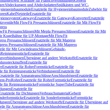
chtungen
Sets Schraube für Flanschverbindungen
Geberit
zer
Abdeckungen und Abdeckplatten
Spülkästen und WC-
gieneeinbaumodule
Ersatzteile für Hygieneeinbaumodule
Zubehör für
oren
Kabel
Netzteile
Ersatzteile für
Hygienesystem
Gateways
Ersatzteile für Gateways
Konverter
Ersatzteile
itzventile
Mit FlowFit Pressanschlüssen
Ersatzteile für Mit FlowFit
press
lowFit Pressanschlüssen
Mit Mepla Pressanschlüssen
Ersatzteile für Mit
 für Kugelhähne für UP-Montage
Mit FlowFit
ress Pressanschlüssen
Ersatzteile für Mit Mapress
ress Pressanschlüssen
Ersatzteile für Mit Mapress
teile für Mit Gewindeanschlüssen
Gebäude-
n
Reinigungsstücke
Ersatzteile für
nverbindungen
Übergänge auf andere Werkstoffe
Ersatzteile für
lusssteckmuffen
Ersatzteile für
re
Ersatzteile für Rohre
Formstücke
Ersatzteile für
ile für Reinigungsstücke
Verbindungen
Ersatzteile für
rsatzteile für Apparateanschlüsse
Anschlussbögen
Ersatzteile für
lent-Pro
Rohre
Ersatzteile für Rohre
Formstücke
Ersatzteile für
ile für Reinigungsstücke
Formstücke SuperTube
Ersatzteile für
ndungen
Ersatzteile für
Ersatzteile für Dichtungen
Verbrauchsmaterial
Geberit
nderformstücke
Ersatzteile für Sonderformstücke
Formstücke
ndungen
Übergänge auf andere Werkstoffe
Ersatzteile für Übergänge auf
teile für Apparateanschlüsse
Anschlussbögen
Ersatzteile für