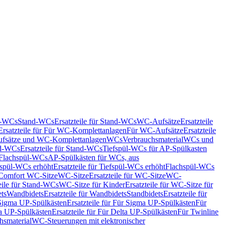
nd-WCs
Stand-WCs
Ersatzteile für Stand-WCs
WC-Aufsätze
Ersatzteile
Ersatzteile für Für WC-Komplettanlagen
Für WC-Aufsätze
Ersatzteile
fsätze und WC-Komplettanlagen
WCs
Verbrauchsmaterial
WCs und
d-WCs
Ersatzteile für Stand-WCs
Tiefspül-WCs für AP-Spülkasten
r Flachspül-WCs
AP-Spülkästen für WCs, aus
fspül-WCs erhöht
Ersatzteile für Tiefspül-WCs erhöht
Flachspül-WCs
r Comfort WC-Sitze
WC-Sitze
Ersatzteile für WC-Sitze
WC-
eile für Stand-WCs
WC-Sitze für Kinder
Ersatzteile für WC-Sitze für
ts
Wandbidets
Ersatzteile für Wandbidets
Standbidets
Ersatzteile für
Sigma UP-Spülkästen
Ersatzteile für Für Sigma UP-Spülkästen
Für
a UP-Spülkästen
Ersatzteile für Für Delta UP-Spülkästen
Für Twinline
hsmaterial
WC-Steuerungen mit elektronischer