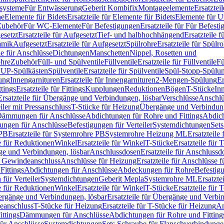
ssysteme
Für Entwässerung
Geberit Kombifix
Montageelemente
Ersatztei
he
Elemente für Bidets
Ersatzteile für Elemente für Bidets
Elemente für U
 Zubehör
Für WC-Elemente
Für Befestigungen
Ersatzteile für Für Befest
esetzt
Ersatzteile für Aufgesetzt
Tief- und halbhochhängend
Ersatzteile 
amik
Aufgesetzt
Ersatzteile für Aufgesetzt
Spülrohre
Ersatzteile für Spülr
le für Anschlüsse
Dichtungen
Manschetten
Nippel, Rosetten und
ohre
Zubehör
Füll- und Spülventile
Füllventile
Ersatzteile für Füllventile
Fü
ür UP-Spülkästen
Spülventile
Ersatzteile für Spülventile
Spül-Stopp-Spülu
ung
Innengarnituren
Ersatzteile für Innengarnituren
2-Mengen-Spülung
Er
ttings
Ersatzteile für Fittings
Kupplungen
Reduktionen
Bögen
T-Stücke
In
Ersatzteile für Übergänge und Verbindungen, lösbar
Verschlüsse
Anschlü
iler mit Pressanschluss
T-Stücke für Heizung
Übergänge und Verbindung
ämmungen für Anschlüsse
Abdichtungen für Rohre und Fittings
Abdich
gungen für Anschlüsse
Befestigungen für Verteiler
Systemdichtungen
Set
 PB
Ersatzteile für Systemrohre PB
Systemrohre Heizung ML
Ersatzteil
le für Reduktionen
Winkel
Ersatzteile für Winkel
T-Stücke
Ersatzteile für 
nge und Verbindungen, lösbar
Anschlussdosen
Ersatzteile für Anschlussd
it Gewindeanschluss
Anschlüsse für Heizung
Ersatzteile für Anschlüsse 
Fittings
Abdichtungen für Anschlüsse
Abdeckungen für Rohre
Befestig
für Verteiler
Systemdichtungen
Geberit Mepla
Systemrohre ML
Ersatzte
le für Reduktionen
Winkel
Ersatzteile für Winkel
T-Stücke
Ersatzteile für 
rgänge und Verbindungen, lösbar
Ersatzteile für Übergänge und Verbi
deanschluss
T-Stücke für Heizung
Ersatzteile für T-Stücke für Heizung
An
ttings
Dämmungen für Anschlüsse
Abdichtungen für Rohre und Fitting
für Anschlüsse
Systemdichtungen
Sets Schraube für Flanschverbindung