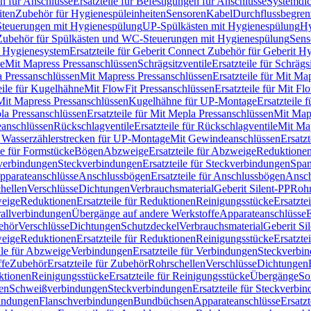
n für Anschlüsse
Ersatzteile für Befestigungen für Anschlüsse
Systemdi
iten
Zubehör für Hygienespüleinheiten
Sensoren
Kabel
Durchflussbegren
-Steuerungen mit Hygienespülung
UP-Spülkästen mit Hygienespülung
Hy
r Zubehör für Spülkästen und WC-Steuerungen mit Hygienespülung
Sens
t Hygienesystem
Ersatzteile für Geberit Connect Zubehör für Geberit 
le
Mit Mapress Pressanschlüssen
Schrägsitzventile
Ersatzteile für Schrägs
a Pressanschlüssen
Mit Mapress Pressanschlüssen
Ersatzteile für Mit Ma
eile für Kugelhähne
Mit FlowFit Pressanschlüssen
Ersatzteile für Mit F
 Mit Mapress Pressanschlüssen
Kugelhähne für UP-Montage
Ersatzteile
la Pressanschlüssen
Ersatzteile für Mit Mepla Pressanschlüssen
Mit Map
eanschlüssen
Rückschlagventile
Ersatzteile für Rückschlagventile
Mit Map
ür Wasserzählerstrecken für UP-Montage
Mit Gewindeanschlüssen
Ersatz
le für Formstücke
Bögen
Abzweige
Ersatzteile für Abzweige
Reduktione
verbindungen
Steckverbindungen
Ersatzteile für Steckverbindungen
Span
Apparateanschlüsse
Anschlussbögen
Ersatzteile für Anschlussbögen
Ansch
hellen
Verschlüsse
Dichtungen
Verbrauchsmaterial
Geberit Silent-PP
Roh
weige
Reduktionen
Ersatzteile für Reduktionen
Reinigungsstücke
Ersatzte
allverbindungen
Übergänge auf andere Werkstoffe
Apparateanschlüsse
E
ehör
Verschlüsse
Dichtungen
Schutzdeckel
Verbrauchsmaterial
Geberit Si
weige
Reduktionen
Ersatzteile für Reduktionen
Reinigungsstücke
Ersatzte
ile für Abzweige
Verbindungen
Ersatzteile für Verbindungen
Steckverbi
ffe
Zubehör
Ersatzteile für Zubehör
Rohrschellen
Verschlüsse
Dichtungen
ktionen
Reinigungsstücke
Ersatzteile für Reinigungsstücke
Übergänge
So
gen
Schweißverbindungen
Steckverbindungen
Ersatzteile für Steckverbi
bindungen
Flanschverbindungen
Bundbüchsen
Apparateanschlüsse
Ersatz