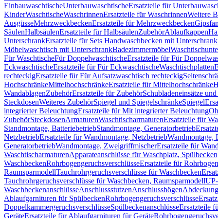
Einbauwaschtische
Unterbauwaschtische
Ersatzteile für Unterbauwasc
Kinder
Waschtische
Waschrinnen
Ersatzteile für Waschrinnen
Weitere 
Ausgüsse
Mehrzweckbecken
Ersatzteile für Mehrzweckbecken
Gipsfa
Säulen
Halbsäulen
Ersatzteile für Halbsäulen
Zubehör
Ablaufkappen
Ha
Unterschrank
Ersatzteile für Sets Handwaschbecken mit Unterschrank
Möbelwaschtisch mit Unterschrank
Badezimmermöbel
Waschtischunte
Für Waschtische
Für Doppelwaschtische
Ersatzteile für Für Doppelwa
Eckwaschtische
Ersatzteile für Für Eckwaschtische
Waschtischplatten
E
rechteckig
Ersatzteile für Für Aufsatzwaschtisch rechteckig
Seitenschr
Hochschränke
Mittelhochschränke
Ersatzteile für Mittelhochschränke
H
Wandablagen
Zubehör
Ersatzteile für Zubehör
Schubladeneinsätze un
Steckdosen
Weiteres Zubehör
Spiegel und Spiegelschränke
Spiegel
Ersa
integrierter Beleuchtung
Ersatzteile für Mit integrierter Beleuchtung
Oh
Zubehör
Steckdosen
Armaturen
Waschtischarmaturen
Ersatzteile für W
Standmontage, Batteriebetrieb
Standmontage, Generatorbetrieb
Ersatzt
Netzbetrieb
Ersatzteile für Wandmontage, Netzbetrieb
Wandmontage, Ba
Generatorbetrieb
Wandmontage, Zweigriffmischer
Ersatzteile für Wa
Waschtischarmaturen
Apparateanschlüsse für Waschplatz, Spülbecke
Waschbecken
Rohrbogengeruchsverschlüsse
Ersatzteile für Rohrboge
Raumsparmodell
Tauchrohrgeruchsverschlüsse für Waschbecken
Ersat
Tauchrohrgeruchsverschlüsse für Waschbecken, Raumsparmodell
UP-
Waschbeckenanschlüsse
Anschlussstutzen
Anschlussbögen
Abdeckung
Ablaufgarnituren für Spülbecken
Rohrbogengeruchsverschlüsse
Ersatz
Doppelkammergeruchsverschlüsse
Spülbeckenanschlüsse
Ersatzteile 
Geräte
Ersatzteile für Ablaufgarnituren für Geräte
Rohrbogengeruchsve