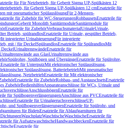
atzteile für Für Netzbetrieb, für Geberit Sigma UP-Spülkästen 12
tteriebetrieb, für Geberit Sigma UP-Spülkästen 12 cm
Ersatzteile für
gen mit pneumatischer Spülauslösung
Für 2-Mengen-
satzteile für Zubehör für WC-Steuerungen
Rohbausets
Ersatzteile für
bindungen
Geberit Monolith Sanitärmodule
Sanitärmodule für
hör
Ersatzteile für Zubehör
Verbrauchsmaterial
Urinale
Urinale,
lter Betrieb, spülrandlos
Ersatzteile für Urinale, gespülter Betrieb,
Mit integrierter Urinalsteuerung
Für integrierte
rieb, mit / für Deckel
Spülrandlos
Ersatzteile für Spülrandlos
Mit
e Deckel
Urinaltrennwände
Ersatzteile für
r Urinaltrennwände aus Glas
Urinaltrennwände aus
ehör
Spülrohre, Spülbögen und Übergänge
Ersatzteile für Spülrohre,
z
Ersatzteile für Unterputz
Mit elektronischer Spülauslösung,
 elektronischer Spülauslösung, Batteriebetrieb
Mit pneumatischer
ülauslösung, Netzbetrieb
Ersatzteile für Mit elektronischer
Zubehör
Ersatzteile für Zubehör
Rohbau- und Austauschsets
Ersatzteile
ges Zubehör
Bedienhilfen
Apparateanschlüsse für WCs, Urinale und
ruchsverschlüsse
Anschlussbögen
Ersatzteile für
teile für Spülbogenverlängerungen
Anschlüsse aus PVC
Ersatzteile für
schlüsse
Ersatzteile für Urinalgeruchsverschlüsse
UP-
rohr- und Spülbogenverlängerungen
Ersatzteile für Spülrohr- und
fgarnituren für Bidets
Ersatzteile für Ablaufgarnituren für
e
Dichtungen
Waschplatz
Waschtische
Waschtische
Ersatzteile für
atzteile für Aufsatzwaschtische
Handwaschbecken
Ersatzteile für
htische
Ersatzteile für