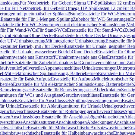
lauslösung
Für Netzbetrieb, für Geberit Sigma UP-Spülkästen 12 cm
Ers
ile für Für Netzbetrieb, für Geberit Omega UP-Spülkästen 12 cm
Für Ba
rungen mit pneumatischer Spülauslösung
Ersatzteile für WC-Steuerun
g
Ersatzteile für Für 1-Mengen-Spülung
Zubehör für WC-Steuerungen
Er
satzteile für Für WC-Steuerungen mit elektronischer Spülauslösung
Ver
le für Für Wand-WCs
Für Stand-WCs
Ersatzteile für Für Stand-WCs
Zube
ieb, mit Spülrand
Ohne Deckel
Ersatzteile für Ohne Deckel
Urinale, gespü
 oder UP-Urinalsteuerung
Mit integrierter Urinalsteuerung
Ersatzteile für 
 gespülter Betrieb, mit / für Deckel
Ersatzteile für Urinale, gespülter Bet
zteile für Urinale, wasserloser Betrieb
Ohne Deckel
Ersatzteile für Ohn
inaltrennwände aus Kunststoff
Urinaltrennwände aus Glas
Ersatzteile fü
behör
Ersatzteile für Zubehör
Urinaldeckel
Geruchsverschlüsse und Zub
aufventile
Spülverteiler
Apparateanschlüsse
Urinalsteuerungen
Unterput
ieb
Mit elektronischer Spülauslösung, Batteriebetrieb
Ersatzteile für Mit
rsatzteile für Basic
Aufputz
Ersatzteile für Aufputz
Mit elektronischer Sp
betrieb
Ersatzteile für Mit elektronischer Spülauslösung, Batteriebetrieb
Renovierungssets
Ersatzteile für Renovierungssets
Abdeckplatten
Sonsti
fgarnituren für WCs und Ausgüsse
Geruchsverschlüsse
Ersatzteile für Ge
hlusssets
Ersatzteile für Anschlusssets
Spülbogenverlängerungen
Ersatz
für Urinale
Ersatzteile für Ablaufgarnituren für Urinale
Urinalgeruchsver
eruchsverschlüsses
Ersatzteile für Rohrbogengeruchsverschlüsses
Spül
tutzen
Anschlussbögen
Ersatzteile für Anschlussbögen
Manschetten
Ablau
sverschlüsse
Anschlussstutzen
Anschlussbögen
Abdeckungen
Anschlüss
elwaschtische
Ersatzteile für Möbelwaschtische
Aufsatzwaschtische
Ers
albeinbauwaschtische
Ersatzteile für Halbeinbauwaschtische
Einbauwasc