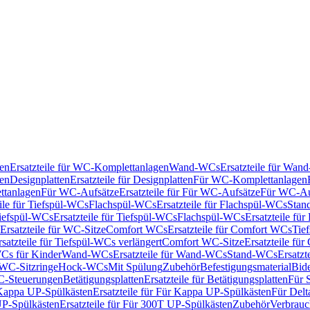
en
Ersatzteile für WC-Komplettanlagen
Wand-WCs
Ersatzteile für Wa
ken
Designplatten
Ersatzteile für Designplatten
Für WC-Komplettanlagen
tanlagen
Für WC-Aufsätze
Ersatzteile für Für WC-Aufsätze
Für WC-Au
eile für Tiefspül-WCs
Flachspül-WCs
Ersatzteile für Flachspül-WCs
Stan
iefspül-WCs
Ersatzteile für Tiefspül-WCs
Flachspül-WCs
Ersatzteile fü
Ersatzteile für WC-Sitze
Comfort WCs
Ersatzteile für Comfort WCs
Tie
rsatzteile für Tiefspül-WCs verlängert
Comfort WC-Sitze
Ersatzteile fü
WCs für Kinder
Wand-WCs
Ersatzteile für Wand-WCs
Stand-WCs
Ersatzt
r WC-Sitzringe
Hock-WCs
Mit Spülung
Zubehör
Befestigungsmaterial
Bide
C-Steuerungen
Betätigungsplatten
Ersatzteile für Betätigungsplatten
Für 
Kappa UP-Spülkästen
Ersatzteile für Für Kappa UP-Spülkästen
Für Delt
P-Spülkästen
Ersatzteile für Für 300T UP-Spülkästen
Zubehör
Verbrauc