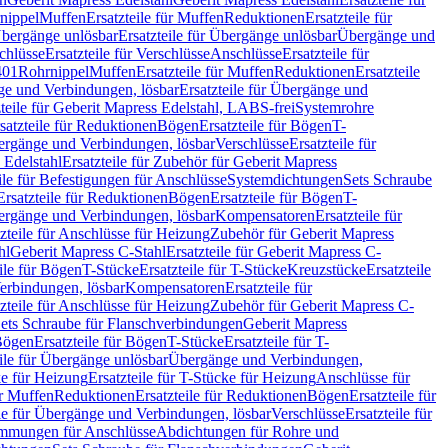
nippel
Muffen
Ersatzteile für Muffen
Reduktionen
Ersatzteile für
bergänge unlösbar
Ersatzteile für Übergänge unlösbar
Übergänge und
chlüsse
Ersatzteile für Verschlüsse
Anschlüsse
Ersatzteile für
401
Rohrnippel
Muffen
Ersatzteile für Muffen
Reduktionen
Ersatzteile
e und Verbindungen, lösbar
Ersatzteile für Übergänge und
zteile für Geberit Mapress Edelstahl, LABS-frei
Systemrohre
satzteile für Reduktionen
Bögen
Ersatzteile für Bögen
T-
bergänge und Verbindungen, lösbar
Verschlüsse
Ersatzteile für
 Edelstahl
Ersatzteile für Zubehör für Geberit Mapress
ile für Befestigungen für Anschlüsse
Systemdichtungen
Sets Schraube
Ersatzteile für Reduktionen
Bögen
Ersatzteile für Bögen
T-
bergänge und Verbindungen, lösbar
Kompensatoren
Ersatzteile für
zteile für Anschlüsse für Heizung
Zubehör für Geberit Mapress
hl
Geberit Mapress C-Stahl
Ersatzteile für Geberit Mapress C-
ile für Bögen
T-Stücke
Ersatzteile für T-Stücke
Kreuzstücke
Ersatzteile
Verbindungen, lösbar
Kompensatoren
Ersatzteile für
zteile für Anschlüsse für Heizung
Zubehör für Geberit Mapress C-
ets Schraube für Flanschverbindungen
Geberit Mapress
Bögen
Ersatzteile für Bögen
T-Stücke
Ersatzteile für T-
eile für Übergänge unlösbar
Übergänge und Verbindungen,
e für Heizung
Ersatzteile für T-Stücke für Heizung
Anschlüsse für
ür Muffen
Reduktionen
Ersatzteile für Reduktionen
Bögen
Ersatzteile für
ile für Übergänge und Verbindungen, lösbar
Verschlüsse
Ersatzteile für
mungen für Anschlüsse
Abdichtungen für Rohre und