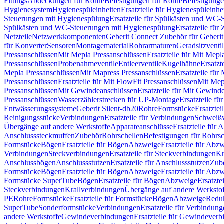
Fittings
Abdeckungen für Rohre
Befestigungen für Rohre
Befestigunge
Hygienesystem
Hygienespüleinheiten
Ersatzteile für Hygienespüleinhe
Steuerungen mit Hygienespülung
Ersatzteile für Spülkästen und WC
Spülkästen und WC-Steuerungen mit Hygienespülung
Ersatzteile fü
Netzteile
Netzwerkkomponenten
Geberit Connect Zubehör für Geberi
für Konverter
Sensoren
Montagematerial
Rohrarmaturen
Geradsitzventi
Pressanschlüssen
Mit Mepla Pressanschlüssen
Ersatzteile für Mit Mepl
Pressanschlüssen
Probenahmeventile
Entleerventile
Kugelhähne
Ersatzt
Mepla Pressanschlüssen
Mit Mapress Pressanschlüssen
Ersatzteile für
Pressanschlüssen
Ersatzteile für Mit FlowFit Pressanschlüssen
Mit Mep
Pressanschlüssen
Mit Gewindeanschlüssen
Ersatzteile für Mit Gewind
Pressanschlüssen
Wasserzählerstrecken für UP-Montage
Ersatzteile f
Entwässerungssysteme
Geberit Silent-db20
Rohre
Formstücke
Ersatztei
Reinigungsstücke
Verbindungen
Ersatzteile für Verbindungen
Schweiß
Übergänge auf andere Werkstoffe
Apparateanschlüsse
Ersatzteile für 
Anschlusssteckmuffen
Zubehör
Rohrschellen
Befestigungen für Rohrsc
Formstücke
Bögen
Ersatzteile für Bögen
Abzweige
Ersatzteile für Abz
Verbindungen
Steckverbindungen
Ersatzteile für Steckverbindungen
Kr
Anschlussbögen
Anschlussstutzen
Ersatzteile für Anschlussstutzen
Zub
Formstücke
Bögen
Ersatzteile für Bögen
Abzweige
Ersatzteile für Abz
Formstücke SuperTube
Bögen
Ersatzteile für Bögen
Abzweige
Ersatzte
Steckverbindungen
Krallverbindungen
Übergänge auf andere Werksto
PE
Rohre
Formstücke
Ersatzteile für Formstücke
Bögen
Abzweige
Redu
SuperTube
Sonderformstücke
Verbindungen
Ersatzteile für Verbindun
andere Werkstoffe
Gewindeverbindungen
Ersatzteile für Gewindever