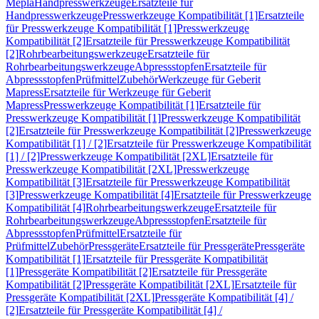
Mepla
Handpresswerkzeuge
Ersatzteile für
Handpresswerkzeuge
Presswerkzeuge Kompatibilität [1]
Ersatzteile
für Presswerkzeuge Kompatibilität [1]
Presswerkzeuge
Kompatibilität [2]
Ersatzteile für Presswerkzeuge Kompatibilität
[2]
Rohrbearbeitungswerkzeuge
Ersatzteile für
Rohrbearbeitungswerkzeuge
Abpressstopfen
Ersatzteile für
Abpressstopfen
Prüfmittel
Zubehör
Werkzeuge für Geberit
Mapress
Ersatzteile für Werkzeuge für Geberit
Mapress
Presswerkzeuge Kompatibilität [1]
Ersatzteile für
Presswerkzeuge Kompatibilität [1]
Presswerkzeuge Kompatibilität
[2]
Ersatzteile für Presswerkzeuge Kompatibilität [2]
Presswerkzeuge
Kompatibilität [1] / [2]
Ersatzteile für Presswerkzeuge Kompatibilität
[1] / [2]
Presswerkzeuge Kompatibilität [2XL]
Ersatzteile für
Presswerkzeuge Kompatibilität [2XL]
Presswerkzeuge
Kompatibilität [3]
Ersatzteile für Presswerkzeuge Kompatibilität
[3]
Presswerkzeuge Kompatibilität [4]
Ersatzteile für Presswerkzeuge
Kompatibilität [4]
Rohrbearbeitungswerkzeuge
Ersatzteile für
Rohrbearbeitungswerkzeuge
Abpressstopfen
Ersatzteile für
Abpressstopfen
Prüfmittel
Ersatzteile für
Prüfmittel
Zubehör
Pressgeräte
Ersatzteile für Pressgeräte
Pressgeräte
Kompatibilität [1]
Ersatzteile für Pressgeräte Kompatibilität
[1]
Pressgeräte Kompatibilität [2]
Ersatzteile für Pressgeräte
Kompatibilität [2]
Pressgeräte Kompatibilität [2XL]
Ersatzteile für
Pressgeräte Kompatibilität [2XL]
Pressgeräte Kompatibilität [4] /
[2]
Ersatzteile für Pressgeräte Kompatibilität [4] /