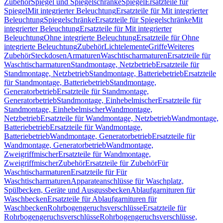
Zubehör
Spiegel und Spiegelschränke
Spiegel
Ersatzteile für
Spiegel
Mit integrierter Beleuchtung
Ersatzteile für Mit integrierter
Beleuchtung
Spiegelschränke
Ersatzteile für Spiegelschränke
Mit
integrierter Beleuchtung
Ersatzteile für Mit integrierter
Beleuchtung
Ohne integrierte Beleuchtung
Ersatzteile für Ohne
integrierte Beleuchtung
Zubehör
Lichtelemente
Griffe
Weiteres
Zubehör
Steckdosen
Armaturen
Waschtischarmaturen
Ersatzteile für
Waschtischarmaturen
Standmontage, Netzbetrieb
Ersatzteile für
Standmontage, Netzbetrieb
Standmontage, Batteriebetrieb
Ersatzteile
für Standmontage, Batteriebetrieb
Standmontage,
Generatorbetrieb
Ersatzteile für Standmontage,
Generatorbetrieb
Standmontage, Einhebelmischer
Ersatzteile für
Standmontage, Einhebelmischer
Wandmontage,
Netzbetrieb
Ersatzteile für Wandmontage, Netzbetrieb
Wandmontage,
Batteriebetrieb
Ersatzteile für Wandmontage,
Batteriebetrieb
Wandmontage, Generatorbetrieb
Ersatzteile für
Wandmontage, Generatorbetrieb
Wandmontage,
Zweigriffmischer
Ersatzteile für Wandmontage,
Zweigriffmischer
Zubehör
Ersatzteile für Zubehör
Für
Waschtischarmaturen
Ersatzteile für Für
Waschtischarmaturen
Apparateanschlüsse für Waschplatz,
Spülbecken, Geräte und Ausgussbecken
Ablaufgarnituren für
Waschbecken
Ersatzteile für Ablaufgarnituren für
Waschbecken
Rohrbogengeruchsverschlüsse
Ersatzteile für
Rohrbogengeruchsverschlüsse
Rohrbogengeruchsverschlüsse,