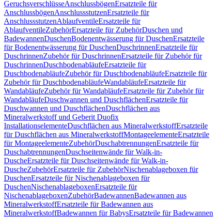
Geruchsverschlüsse
Anschlussbögen
Ersatzteile für
Anschlussbögen
Anschlussstutzen
Ersatzteile für
Anschlussstutzen
Ablaufventile
Ersatzteile für
Ablaufventile
Zubehör
Ersatzteile für Zubehör
Duschen und
Badewannen
Duschen
Bodenentwässerung für Duschen
Ersatzteile
für Bodenentwässerung für Duschen
Duschrinnen
Ersatzteile für
Duschrinnen
Zubehör für Duschrinnen
Ersatzteile für Zubehör für
Duschrinnen
Duschbodenabläufe
Ersatzteile für
Duschbodenabläufe
Zubehör für Duschbodenabläufe
Ersatzteile für
Zubehör für Duschbodenabläufe
Wandabläufe
Ersatzteile für
Wandabläufe
Zubehör für Wandabläufe
Ersatzteile für Zubehör für
Wandabläufe
Duschwannen und Duschflächen
Ersatzteile für
Duschwannen und Duschflächen
Duschflächen aus
Mineralwerkstoff und Geberit Duofix
Installationselemente
Duschflächen aus Mineralwerkstoff
Ersatzteile
für Duschflächen aus Mineralwerkstoff
Montageelemente
Ersatzteile
für Montageelemente
Zubehör
Duschabtrennungen
Ersatzteile für
Duschabtrennungen
Duschseitenwände für Walk-in-
Dusche
Ersatzteile für Duschseitenwände für Walk-in-
Dusche
Zubehör
Ersatzteile für Zubehör
Nischenablageboxen für
Duschen
Ersatzteile für Nischenablageboxen für
Duschen
Nischenablageboxen
Ersatzteile für
Nischenablageboxen
Zubehör
Badewannen
Badewannen aus
Mineralwerkstoff
Ersatzteile für Badewannen aus
Mineralwerkstoff
Badewannen für Babys
Ersatzteile für Badewannen