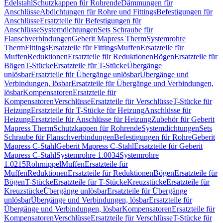
Edelstahl
Schutzkappen für Rohrende
Dämmungen für
Anschlüsse
Abdichtungen für Rohre und Fittings
Befestigungen für
Anschlüsse
Ersatzteile für Befestigungen für
Anschlüsse
Systemdichtungen
Sets Schraube für
Flanschverbindungen
Geberit Mapress Therm
Systemrohre
Therm
Fittings
Ersatzteile für Fittings
Muffen
Ersatzteile für
Muffen
Reduktionen
Ersatzteile für Reduktionen
Bögen
Ersatzteile für
Bögen
T-Stücke
Ersatzteile für T-Stücke
Übergänge
unlösbar
Ersatzteile für Übergänge unlösbar
Übergänge und
Verbindungen, lösbar
Ersatzteile für Übergänge und Verbindungen,
lösbar
Kompensatoren
Ersatzteile für
Kompensatoren
Verschlüsse
Ersatzteile für Verschlüsse
T-Stücke für
Heizung
Ersatzteile für T-Stücke für Heizung
Anschlüsse für
Heizung
Ersatzteile für Anschlüsse für Heizung
Zubehör für Geberit
Mapress Therm
Schutzkappen für Rohrende
Systemdichtungen
Sets
Schraube für Flanschverbindungen
Befestigungen für Rohre
Geberit
Mapress C-Stahl
Geberit Mapress C-Stahl
Ersatzteile für Geberit
Mapress C-Stahl
Systemrohre 1.0034
Systemrohre
1.0215
Rohrnippel
Muffen
Ersatzteile für
Muffen
Reduktionen
Ersatzteile für Reduktionen
Bögen
Ersatzteile für
Bögen
T-Stücke
Ersatzteile für T-Stücke
Kreuzstücke
Ersatzteile für
Kreuzstücke
Übergänge unlösbar
Ersatzteile für Übergänge
unlösbar
Übergänge und Verbindungen, lösbar
Ersatzteile für
Übergänge und Verbindungen, lösbar
Kompensatoren
Ersatzteile für
Kompensatoren
Verschlüsse
Ersatzteile für Verschlüsse
T-Stücke für