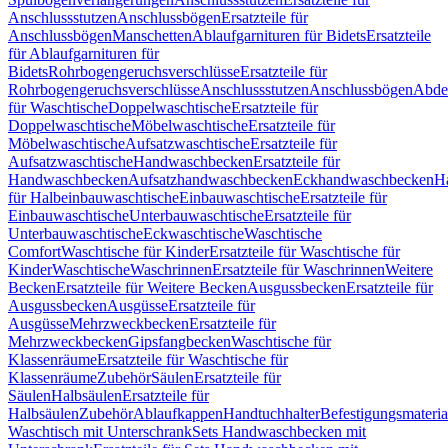
Anschlussstutzen
Anschlussbögen
Ersatzteile für
Anschlussbögen
Manschetten
Ablaufgarnituren für Bidets
Ersatzteile
für Ablaufgarnituren für
Bidets
Rohrbogengeruchsverschlüsse
Ersatzteile für
Rohrbogengeruchsverschlüsse
Anschlussstutzen
Anschlussbögen
Abde
für Waschtische
Doppelwaschtische
Ersatzteile für
Doppelwaschtische
Möbelwaschtische
Ersatzteile für
Möbelwaschtische
Aufsatzwaschtische
Ersatzteile für
Aufsatzwaschtische
Handwaschbecken
Ersatzteile für
Handwaschbecken
Aufsatzhandwaschbecken
Eckhandwaschbecken
H
für Halbeinbauwaschtische
Einbauwaschtische
Ersatzteile für
Einbauwaschtische
Unterbauwaschtische
Ersatzteile für
Unterbauwaschtische
Eckwaschtische
Waschtische
Comfort
Waschtische für Kinder
Ersatzteile für Waschtische für
Kinder
Waschtische
Waschrinnen
Ersatzteile für Waschrinnen
Weitere
Becken
Ersatzteile für Weitere Becken
Ausgussbecken
Ersatzteile für
Ausgussbecken
Ausgüsse
Ersatzteile für
Ausgüsse
Mehrzweckbecken
Ersatzteile für
Mehrzweckbecken
Gipsfangbecken
Waschtische für
Klassenräume
Ersatzteile für Waschtische für
Klassenräume
Zubehör
Säulen
Ersatzteile für
Säulen
Halbsäulen
Ersatzteile für
Halbsäulen
Zubehör
Ablaufkappen
Handtuchhalter
Befestigungsmateria
Waschtisch mit Unterschrank
Sets Handwaschbecken mit