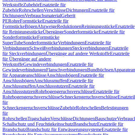
Werkstoffe
Zubehör
Ersatzteile für
Zubehör
Rohrschellen
Verschlüsse
Dichtungen
Ersatzteile für
Dichtungen
Verbrauchsmaterial
Geberit
PE
Rohre
Formstücke
Ersatzteile für
Formstücke
Bögen
Abzweige
Reduktionen
Reinigungsstücke
Ersatzteile
für Reinigungsstücke
Übergänge
Sonderformstücke
Ersatzteile für
Sonderformstücke
Formstücke
SuperTube
Sonderformstücke
Verbindungen
Ersatzteile für
Verbindungen
Schweißverbindungen
Steckverbindungen
Ersatzteile
für Steckverbindungen
Übergänge auf andere Werkstoffe
Ersatzteile
für Übergänge auf andere
Werkstoffe
Gewindeverbindungen
Ersatzteile für
Gewindeverbindungen
Flanschverbindungen
Bundbüchsen
Apparatean
für Apparateanschlüsse
Anschlussbögen
Ersatzteile für
Anschlussbögen
Anschlussmuffen
Ersatzteile für
Anschlussmuffen
Anschlussstutzen
Ersatzteile für
Anschlussstutzen
Rohrbogengeruchsverschlüsse
Ersatzteile für
Rohrbogengeruchsverschlüsse
Schneckengeruchsverschlüsse
Ersatztei
für
Schneckengeruchsverschlüsse
Zubehör
Rohrschellen
Befestigungen
für
Rohrschellen
Tragschalen
Verschlüsse
Dichtungen
Bauschutze
Verbrauc
Schallschutz und Feuchtigkeitsschutz
Brandschutz
Ersatzteile für
Brandschutz
Brandschutz für Entwässerungssysteme
Ersatzteile für
Brandschutz für Entwässerungssysteme
Brandschutz für