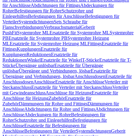
für Anschlüsse
Abdichtungen für Fittings
Abdeckungen für
Rohre
Befestigungen für Rohre
Schutzrohre und
Einlegehilfen
Befestigungen für Anschlüsse
Befestigungen für
Verteiler
Systemdichtungen
Sets Schraube für
Flanschverbindungen
Verbrauchsmaterial
Geberit
PushFit
Systemrohre ML
Ersatzteile für Systemrohre ML
Systemrohre
PB
Ersatzteile für Systemrohre PB
Systemrohre Heizung
ML
Ersatzteile für Systemrohre Heizung ML
Fittings
Ersatzteile für
Fittings
Kupplungen
Ersatzteile für
Kupplungen
Reduktionen
Ersatzteile für
Reduktionen
Winkel
Ersatzteile für Winkel
T-Stücke
Ersatzteile für T-
Stücke
Übergänge unlösbar
Ersatzteile für Übergänge
unlösbar
Übergänge und Verbindungen, lösbar
Ersatzteile für
Übergänge und Verbindungen, lösbar
Anschlussdosen
Ersatzteile für
Anschlussdosen
Anschlüsse
Ersatzteile für Anschlüsse
Verteiler mit
Steckanschluss
Ersatzteile für Verteiler mit Steckanschluss
Verteiler
mit Gewindeanschluss
Anschlüsse für Heizung
Ersatzteile für
Anschlüsse für Heizung
Zubehör
Ersatzteile für
Zubehör
Dämmungen für Rohre und Fittings
Dämmungen für
Anschlüsse
Abdichtungen für Rohre und Fittings
Abdichtungen für
Anschlüsse
Abdeckungen für Rohre
Befestigungen für
Rohre
Schutzrohre und Einlegehilfen
Befestigungen für
Anschlüsse
Ersatzteile für Befestigungen für
Anschlüsse
Befestigungen für Verteiler
Systemdichtungen
Geberit