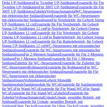
Delta UP-Spülkästen
Für Twinline UP-Spülkästen
Ersatzteile für Für
Twinline UP-Spülkästen
Für 300T UP-Spülkästen
Ersatzteile für Für
300T UP-Spülkästen
Zubehör
Verbrauchsmaterial
WC-Steuerungen
mit elektronischer Spülauslösung
Ersatzteile für WC-Steuerungen
mit elektronischer Spülauslösung
Für Netzbetrieb, für Geberit Sigma
UP-Spülkästen 12 cm
Ersatzteile für Für Netzbetrieb, für Geberit
Sigma UP-Spülkästen 12 cm
Für Netzbetrieb, für Geberit Omega
UP-Spülkästen 12 cm
Ersatzteile für Für Netzbetrieb, für Geberit
Omega UP-Spülkästen 12 cm
Für Batteriebetrieb, für Geberit Sigma
UP-Spülkästen 12 cm
Ersatzteile für Für Batteriebetrieb, für Geberit
Sigma UP-Spülkästen 12 cm
WC-Steuerungen mit pneumatischer
Spülauslösung
Ersatzteile für WC-Steuerungen mit pneumatischer
Spülauslösung
Für 2-Mengen-Spülung
Ersatzteile für Für 2-Mengen-
Spülung
Für 1-Mengen-Spülung
Ersatzteile für Für 1-Mengen-
Spülung
Zubehör für WC-Steuerungen
Ersatzteile für Zubehör für
WC-Steuerungen
Rohbausets
Ersatzteile für Rohbausets
Für WC-
Steuerungen mit elektronischer Spülauslösung
Ersatzteile für Für
WC-Steuerungen mit elektronischer
Spülauslösung
Verbindungen
Geberit Monolith
Sanitärmodule
Sanitärmodule für WCs
Ersatzteile für Sanitärmodule
für WCs
Für Wand-WCs
Ersatzteile für Für Wand-WCs
Für Stand-
WCs
Ersatzteile für Für Stand-WCs
Zubehör
Ersatzteile für
Zubehör
Verbrauchsmaterial
Urinale
Urinale, gespülter Betrieb, mit
Spülrand
Ersatzteile für Urinale, gespülter Betrieb, mit
Spülrand
Ohne Deckel
Ersatzteile für Ohne Deckel
Urinale, gespülter