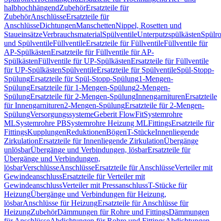
halbhochhängend
Zubehör
Ersatzteile für
Zubehör
Anschlüsse
Ersatzteile für
Anschlüsse
Dichtungen
Manschetten
Nippel, Rosetten und
Staueinsätze
Verbrauchsmaterial
Spülventile
Unterputzspülkästen
Spülr
und Spülventile
Füllventile
Ersatzteile für Füllventile
Füllventile für
AP-Spülkästen
Ersatzteile für Füllventile für AP-
Spülkästen
Füllventile für UP-Spülkästen
Ersatzteile für Füllventile
für UP-Spülkästen
Spülventile
Ersatzteile für Spülventile
Spül-Stopp-
Spülung
Ersatzteile für Spül-Stopp-Spülung
1-Mengen-
Spülung
Ersatzteile für 1-Mengen-Spülung
2-Mengen-
Spülung
Ersatzteile für 2-Mengen-Spülung
Innengarnituren
Ersatzteile
für Innengarnituren
2-Mengen-Spülung
Ersatzteile für 2-Mengen-
Spülung
Versorgungssysteme
Geberit FlowFit
Systemrohre
ML
Systemrohre PB
Systemrohre Heizung ML
Fittings
Ersatzteile für
Fittings
Kupplungen
Reduktionen
Bögen
T-Stücke
Innenliegende
Zirkulation
Ersatzteile für Innenliegende Zirkulation
Übergänge
unlösbar
Übergänge und Verbindungen, lösbar
Ersatzteile für
Übergänge und Verbindungen,
lösbar
Verschlüsse
Anschlüsse
Ersatzteile für Anschlüsse
Verteiler mit
Gewindeanschluss
Ersatzteile für Verteiler mit
Gewindeanschluss
Verteiler mit Pressanschluss
T-Stücke für
Heizung
Übergänge und Verbindungen für Heizung,
lösbar
Anschlüsse für Heizung
Ersatzteile für Anschlüsse für
Heizung
Zubehör
Dämmungen für Rohre und Fittings
Dämmungen
für Anschlüsse
Abdichtungen für Rohre und Fittings
Abdichtungen