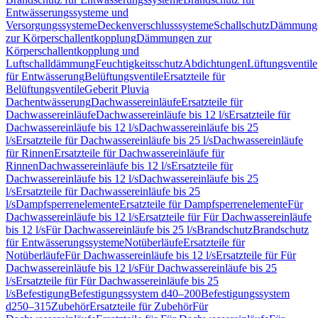
Entwässerungssysteme und
Versorgungssysteme
Deckenverschlusssysteme
Schallschutz
Dämmung
zur Körperschallentkopplung
Dämmungen zur
Körperschallentkopplung und
Luftschalldämmung
Feuchtigkeitsschutz
Abdichtungen
Lüftungsventile
für Entwässerung
Belüftungsventile
Ersatzteile für
Belüftungsventile
Geberit Pluvia
Dachentwässerung
Dachwassereinläufe
Ersatzteile für
Dachwassereinläufe
Dachwassereinläufe bis 12 l/s
Ersatzteile für
Dachwassereinläufe bis 12 l/s
Dachwassereinläufe bis 25
l/s
Ersatzteile für Dachwassereinläufe bis 25 l/s
Dachwassereinläufe
für Rinnen
Ersatzteile für Dachwassereinläufe für
Rinnen
Dachwassereinläufe bis 12 l/s
Ersatzteile für
Dachwassereinläufe bis 12 l/s
Dachwassereinläufe bis 25
l/s
Ersatzteile für Dachwassereinläufe bis 25
l/s
Dampfsperrenelemente
Ersatzteile für Dampfsperrenelemente
Für
Dachwassereinläufe bis 12 l/s
Ersatzteile für Für Dachwassereinläufe
bis 12 l/s
Für Dachwassereinläufe bis 25 l/s
Brandschutz
Brandschutz
für Entwässerungssysteme
Notüberläufe
Ersatzteile für
Notüberläufe
Für Dachwassereinläufe bis 12 l/s
Ersatzteile für Für
Dachwassereinläufe bis 12 l/s
Für Dachwassereinläufe bis 25
l/s
Ersatzteile für Für Dachwassereinläufe bis 25
l/s
Befestigung
Befestigungssystem d40–200
Befestigungssystem
d250–315
Zubehör
Ersatzteile für Zubehör
Für