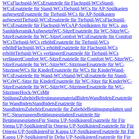
WCs
Flachspül-WCs
Ersatzteile für Flachspül-WCs
Stand-
WCs
Ersatzteile für Stand-WCs
Tiefspül-WCs für AP-Spülkasten
aufgesetzt
Ersatzteile für Tiefspül-WCs für AP-Spülkasten
aufgesetzt
Tiefspül-WCs
Ersatzteile für Tiefspül-WCs
Flachspül-
WCs
Ersatzteile für Flachspül-WCs
AP-Spülkästen für WCs, aus
Sanitärkeramik
Aufgesetzt
WC-Sitze
Ersatzteile für WC-Sitze
WC-
Sitze
Ersatzteile für WC-Sitze
Comfort WCs
Ersatzteile für Comfort
WCs
Tiefspül-WCs erhöht
Ersatzteile für Tiefspül-WCs
erhöht
Flachspül-WCs erhöht
Ersatzteile für Flachspül-WCs
erhöht
Tiefspül-WCs verlängert
Ersatzteile für Tiefspül-WCs
verlängert
Comfort WC-Sitze
Ersatzteile für Comfort WC-Sitze
WC-
Sitze
Ersatzteile für WC-Sitze
WC-Sitzringe
Ersatzteile für WC-
Sitzringe
WCs für Kinder
Ersatzteile für WCs für Kinder
Wand-
WCs
Ersatzteile für Wand-WCs
Stand-WCs
Ersatzteile für Stand-
WCs
WC-Sitze für Kinder
Ersatzteile für WC-Sitze für Kinder
WC-
Sitze
Ersatzteile für WC-Sitze
WC-Sitzringe
Ersatzteile für WC-
Sitzringe
Hock-WCs
Mit
Spülung
Zubehör
Befestigungsmaterial
Bidets
Wandbidets
Ersatzteile
für Wandbidets
Standbidets
Ersatzteile für
Standbidets
Zubehör
Ersatzteile für Zubehör
Betätigungsplatten und
WC-Steuerungen
Betätigungsplatten
Ersatzteile für
Betätigungsplatten
Für Sigma UP-Spülkästen
Ersatzteile für Für
Sigma UP-Spülkästen
Für Omega UP-Spülkästen
Ersatzteile für Für
Omega UP-Spülkästen
Für Kappa UP-Spülkästen
Ersatzteile für Für
Kappa UP-Spülkästen
Für Delta UP-Spülkästen
Ersatzteile für Für