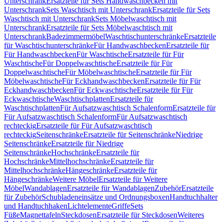
Unterschrank
Ersatzteile für Sets Handwaschbecken mit
Unterschrank
Sets Waschtisch mit Unterschrank
Ersatzteile für Sets
Waschtisch mit Unterschrank
Sets Möbelwaschtisch mit
Unterschrank
Ersatzteile für Sets Möbelwaschtisch mit
Unterschrank
Badezimmermöbel
Waschtischunterschränke
Ersatzteile
für Waschtischunterschränke
Für Handwaschbecken
Ersatzteile für
Für Handwaschbecken
Für Waschtische
Ersatzteile für Für
Waschtische
Für Doppelwaschtische
Ersatzteile für Für
Doppelwaschtische
Für Möbelwaschtische
Ersatzteile für Für
Möbelwaschtische
Für Eckhandwaschbecken
Ersatzteile für Für
Eckhandwaschbecken
Für Eckwaschtische
Ersatzteile für Für
Eckwaschtische
Waschtischplatten
Ersatzteile für
Waschtischplatten
Für Aufsatzwaschtisch Schalenform
Ersatzteile für
Für Aufsatzwaschtisch Schalenform
Für Aufsatzwaschtisch
rechteckig
Ersatzteile für Für Aufsatzwaschtisch
rechteckig
Seitenschränke
Ersatzteile für Seitenschränke
Niedrige
Seitenschränke
Ersatzteile für Niedrige
Seitenschränke
Hochschränke
Ersatzteile für
Hochschränke
Mittelhochschränke
Ersatzteile für
Mittelhochschränke
Hängeschränke
Ersatzteile für
Hängeschränke
Weitere Möbel
Ersatzteile für Weitere
Möbel
Wandablagen
Ersatzteile für Wandablagen
Zubehör
Ersatzteile
für Zubehör
Schubladeneinsätze und Ordnungsboxen
Handtuchhalter
und Handtuchhaken
Lichtelemente
Griffe
Sets
Füße
Magnettafeln
Steckdosen
Ersatzteile für Steckdosen
Weiteres