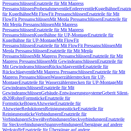
Pressanschlüssen
Ersatzteile für Mit Mapress
Pressanschlüssen
Probenahmeventile
Entleerventile
Kugelhähne
Ersatzt
für Kugelhähne
Mit FlowFit Pressanschlüssen
Ersatzteile für Mit
FlowFit Pressanschlüssen
Mit Mepla Pressanschlüssen
Ersatzteile für
Mit Mepla Pressanschlüssen
Mit Mapress
Pressanschlüssen
Ersatzteile für Mit Mapress
Pressanschlüssen
Kugelhähne für UP-Montage
Ersatzteile für
Kugelhähne für UP-Montage
Mit FlowFit
Pressanschlüssen
Ersatzteile für Mit FlowFit Pressanschlüssen
Mit
Mepla Pressanschlüssen
Ersatzteile für Mit Mepla
Pressanschlüssen
Mit Mapress Pressanschlüssen
Ersatzteile für Mit
Mapress Pressanschlüssen
Mit Gewindeanschlüssen
Ersatzteile für
Mit Gewindeanschlüssen
Rückschlagventile
Ersatzteile für
Rückschlagventile
Mit Mapress Pressanschlüssen
Ersatzteile für Mit
Mapress Pressanschlüssen
Wasserzählerstrecken für UP-
Montage
Ersatzteile für Wasserzählerstrecken für UP-Montage
Mit
Gewindeanschlüssen
Ersatzteile für Mit
Gewindeanschlüssen
Gebäude-Entwässerungssysteme
Geberit Silent-
db20
Rohre
Formstücke
Ersatzteile für
Formstücke
Bögen
Abzweige
Ersatzteile für
Abzweige
Reduktionen
Reinigungsstücke
Ersatzteile für
Reinigungsstücke
Verbindungen
Ersatzteile für
Verbindungen
Schweißverbindungen
Steckverbindungen
Ersatzteile
für Steckverbindungen
Spannverbindungen
Übergänge auf andere
Werkstoffe
Ersatzteile für Übergänge auf andere