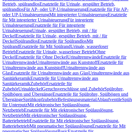
Betrieb, spülrandlos
Ersatzteile für Urinale, gespülter Betrieb,
spülrandlos
Für AP- oder UP-Urinalsteuerung
Ersatzteile für Für AP-
oder UP-Urinalsteuerung
Mit integrierter Urinalsteuerung
Ersatzteile
für Mit integrierter Urinalsteuerung
Für integrierte
Urinalsteuerung
Ersatzteile für Für integrierte
Urinalsteuerung
Urinale, gespülter Betrieb, mit / für
Deckel
Ersatzteile für Urinale, gespülter Betrieb, mit / für
Deckel
Spülrandlos
Ersatzteile für Spülrandlos
Mit
Spülrand
Ersatzteile für Mit Spülrand
Urinale, wasserloser
Betrieb
Ersatzteile für Urinale, wasserloser Betrieb
Ohne
Deckel
Ersatzteile für Ohne Deckel
Urinaltrennwände
Ersatzteile für
Urinaltrennwände
Urinaltrennwände aus Kunststoff
Ersatzteile für
Urinaltrennwände aus Kunststoff
Urinaltrennwände aus
Glas
Ersatzteile für Urinaltrennwände aus Glas
Urinaltrennwände aus
Sanitärkeramik
Ersatzteile für Urinaltrennwände aus
Sanitärkeramik
Zubehör
Ersatzteile für
Zubehör
Urinaldeckel
Geruchsverschlüsse und Zubehör
Spülrohre,
Spülbögen und Übergänge
Ersatzteile für Spülrohre, Spülbögen und
Übergänge
Sprühkopfzubehör
Befestigungsmaterial
Ablaufventile
Spülv
für Unterputz
Mit elektronischer Spülauslösung,
Netzbetrieb
Ersatzteile für Mit elektronischer Spülauslösung,
Netzbetrieb
Mit elektronischer Spülauslösung,
Batteriebetrieb
Ersatzteile für Mit elektronischer Spülauslösung,
Batteriebetrieb
Mit pneumatischer Spülauslösung
Ersatzteile für Mit
pneumatischer Spülauslösung
Basic
Ersatzteile für