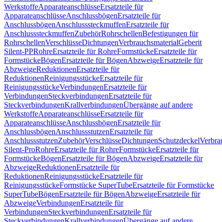
Werkstoffe
Apparateanschlüsse
Ersatzteile für
Apparateanschlüsse
Anschlussbögen
Ersatzteile für
Anschlussbögen
Anschlusssteckmuffen
Ersatzteile für
Anschlusssteckmuffen
Zubehör
Rohrschellen
Befestigungen für
Rohrschellen
Verschlüsse
Dichtungen
Verbrauchsmaterial
Geberit
Silent-PP
Rohre
Ersatzteile für Rohre
Formstücke
Ersatzteile für
Formstücke
Bögen
Ersatzteile für Bögen
Abzweige
Ersatzteile für
Abzweige
Reduktionen
Ersatzteile für
Reduktionen
Reinigungsstücke
Ersatzteile für
Reinigungsstücke
Verbindungen
Ersatzteile für
Verbindungen
Steckverbindungen
Ersatzteile für
Steckverbindungen
Krallverbindungen
Übergänge auf andere
Werkstoffe
Apparateanschlüsse
Ersatzteile für
Apparateanschlüsse
Anschlussbögen
Ersatzteile für
Anschlussbögen
Anschlussstutzen
Ersatzteile für
Anschlussstutzen
Zubehör
Verschlüsse
Dichtungen
Schutzdeckel
Verbra
Silent-Pro
Rohre
Ersatzteile für Rohre
Formstücke
Ersatzteile für
Formstücke
Bögen
Ersatzteile für Bögen
Abzweige
Ersatzteile für
Abzweige
Reduktionen
Ersatzteile für
Reduktionen
Reinigungsstücke
Ersatzteile für
Reinigungsstücke
Formstücke SuperTube
Ersatzteile für Formstücke
SuperTube
Bögen
Ersatzteile für Bögen
Abzweige
Ersatzteile für
Abzweige
Verbindungen
Ersatzteile für
Verbindungen
Steckverbindungen
Ersatzteile für
Steckverbindungen
Krallverbindungen
Übergänge auf andere