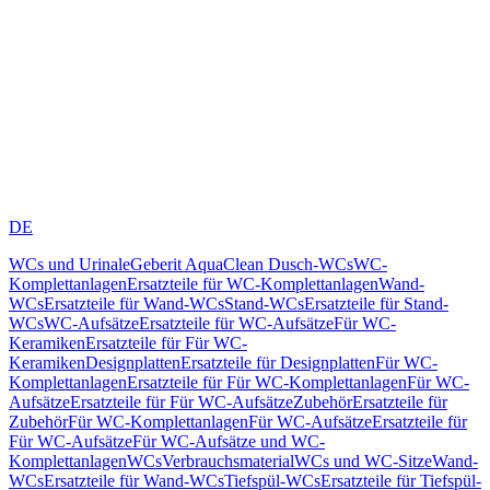
DE
WCs und Urinale
Geberit AquaClean Dusch-WCs
WC-
Komplettanlagen
Ersatzteile für WC-Komplettanlagen
Wand-
WCs
Ersatzteile für Wand-WCs
Stand-WCs
Ersatzteile für Stand-
WCs
WC-Aufsätze
Ersatzteile für WC-Aufsätze
Für WC-
Keramiken
Ersatzteile für Für WC-
Keramiken
Designplatten
Ersatzteile für Designplatten
Für WC-
Komplettanlagen
Ersatzteile für Für WC-Komplettanlagen
Für WC-
Aufsätze
Ersatzteile für Für WC-Aufsätze
Zubehör
Ersatzteile für
Zubehör
Für WC-Komplettanlagen
Für WC-Aufsätze
Ersatzteile für
Für WC-Aufsätze
Für WC-Aufsätze und WC-
Komplettanlagen
WCs
Verbrauchsmaterial
WCs und WC-Sitze
Wand-
WCs
Ersatzteile für Wand-WCs
Tiefspül-WCs
Ersatzteile für Tiefspül-