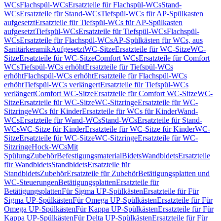
WCs
Flachspül-WCs
Ersatzteile für Flachspül-WCs
Stand-
WCs
Ersatzteile für Stand-WCs
Tiefspül-WCs für AP-Spülkasten
aufgesetzt
Ersatzteile für Tiefspül-WCs für AP-Spülkasten
aufgesetzt
Tiefspül-WCs
Ersatzteile für Tiefspül-WCs
Flachspül-
WCs
Ersatzteile für Flachspül-WCs
AP-Spülkästen für WCs, aus
Sanitärkeramik
Aufgesetzt
WC-Sitze
Ersatzteile für WC-Sitze
WC-
Sitze
Ersatzteile für WC-Sitze
Comfort WCs
Ersatzteile für Comfort
WCs
Tiefspül-WCs erhöht
Ersatzteile für Tiefspül-WCs
erhöht
Flachspül-WCs erhöht
Ersatzteile für Flachspül-WCs
erhöht
Tiefspül-WCs verlängert
Ersatzteile für Tiefspül-WCs
verlängert
Comfort WC-Sitze
Ersatzteile für Comfort WC-Sitze
WC-
Sitze
Ersatzteile für WC-Sitze
WC-Sitzringe
Ersatzteile für WC-
Sitzringe
WCs für Kinder
Ersatzteile für WCs für Kinder
Wand-
WCs
Ersatzteile für Wand-WCs
Stand-WCs
Ersatzteile für Stand-
WCs
WC-Sitze für Kinder
Ersatzteile für WC-Sitze für Kinder
WC-
Sitze
Ersatzteile für WC-Sitze
WC-Sitzringe
Ersatzteile für WC-
Sitzringe
Hock-WCs
Mit
Spülung
Zubehör
Befestigungsmaterial
Bidets
Wandbidets
Ersatzteile
für Wandbidets
Standbidets
Ersatzteile für
Standbidets
Zubehör
Ersatzteile für Zubehör
Betätigungsplatten und
WC-Steuerungen
Betätigungsplatten
Ersatzteile für
Betätigungsplatten
Für Sigma UP-Spülkästen
Ersatzteile für Für
Sigma UP-Spülkästen
Für Omega UP-Spülkästen
Ersatzteile für Für
Omega UP-Spülkästen
Für Kappa UP-Spülkästen
Ersatzteile für Für
Kappa UP-Spülkästen
Für Delta UP-Spülkästen
Ersatzteile für Für