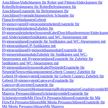
Anschlüsse
Abdichtungen für Rohre und Fittings
Abdeckungen für
Rohre
Befestigungen für Rohre
Befestigungen für
Anschlüsse
Ersatzteile für Befestigungen für
Anschlüsse
Systemdichtungen
Sets Schraube für
Flanschverbindungen
Geberit
Hygienesystem
Hygienespüleinheiten
Ersatzteile für
Hygienespüleinheiten
Zubehör für
Hygienespüleinheiten
Sensoren
Kabel
Durchflussbegrenzer
Abdeckung
und Abdeckplatten
Spülkästen und WC-Steuerungen mit
Hygienespülung
Ersatzteile für Spülkästen und WC-Steuerungen mit
Hygienespülung
UP-Spülkästen mit
Hygienespülung
Hygieneeinbaumodule
Ersatzteile für
Hygieneeinbaumodule
Zubehör für Spülkästen und WC-
Steuerungen mit Hygienespülung
Ersatzteile für Zubehör für
Spülkästen und WC-Steuerungen mit
Hygienespülung
Sensoren
Kabel
Netzteile
Ersatzteile für
Netzteile
Netzwerkkomponenten
Geberit Connect Zubehör für
Geberit Hygienesystem
Ersatzteile für Geberit Connect Zubehör für
Geberit Hygienesystem
Gateways
Ersatzteile für
Gateways
Konverter
Ersatzteile für
Konverter
Sensoren
Montagematerial
Rohrarmaturen
Geradsitzventile
Mi
Mapress Pressanschlüssen
Schrägsitzventile
Ersatzteile für
Schrägsitzventile
Mit FlowFit Pressanschlüssen
Ersatzteile für Mit
FlowFit Pressanschlüssen
Mit Mepla Pressanschlüssen
Ersatzteile für
Mit Mepla Pressanschlüssen
Mit Mapress