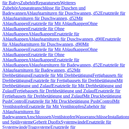
für Babys
Zubehör
Reparatursets
Weiteres
Zubehör
Apparateanschlüsse für Duschen und
Badewannen
Ablaufgarnituren für Duschwannen, d52
Ersatzteile für
Ablaufgarnituren für Duschwannen, d52
Mit
Ablaufkappen
Ersatzteile für Mit Ablaufkappen
Ohne
Ablaufkappen
Ersatzteile für Ohne
Ablaufkappen
Ablaufkappen
Ersatzteile für
Ablaufkappen
Ablaufgarnituren für Duschwannen, d90
Ersatzteile
für Ablaufgarnituren für Duschwannen, d90
Mit
Ablaufkappen
Ersatzteile für Mit Ablaufkappen
Ohne
Ablaufkappen
Ersatzteile für Ohne
Ablaufkappen
Ablaufkappen
Ersatzteile für
Ablaufkappen
Ablaufgarnituren für Badewannen, d52
Ersatzteile für
Ablaufgarnituren für Badewannen, d52
Mit
Drehbetätigung
Ersatzteile für Mit Drehbetätigung
Fertigbausets für
Drehbetätigung
Ersatzteile für Fertigbausets für Drehbetätigung
Mit
Drehbetätigung und Zulauf
Ersatzteile für Mit Drehbetätigung und
Zulauf
Fertigbausets für Drehbetätigung und Zulauf
Ersatzteile für
Fertigbausets für Drehbetätigung und Zulauf
Mit Druckbetätigung
PushControl
Ersatzteile für Mit Druckbetätigung PushControl
Mit
Ventilstopfen
Ersatzteile für Mit Ventilstopfen
Zubehör für
Ablaufgarnituren für
Badewannen
Anschlusssets
Ventilstopfen
Wasseranschlüsse
Installation
und Spülsysteme
Geberit Duofix
Systemwände
Ersatzteile für
Systemwände
Tragsysteme
Ersatzteile für