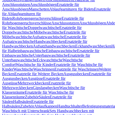
Anschlussstutzen
Anschlussbögen
Ersatzteile für
Anschlussbögen
Manschetten
Ablaufgarnituren für Bidets
Ersatzteile
für Ablaufgarnituren für
Bidets
Rohrbogengeruchsverschlüsse
Ersatzteile für
Rohrbogengeruchsverschlüsse
Anschlussstutzen
Anschlussbögen
Abde
für Waschtische
Doppelwaschtische
Ersatzteile für
Doppelwaschtische
Möbelwaschtische
Ersatzteile für
Möbelwaschtische
Aufsatzwaschtische
Ersatzteile für
Aufsatzwaschtische
Handwaschbecken
Ersatzteile für
Handwaschbecken
Aufsatzhandwaschbecken
Eckhandwaschbecken
H
für Halbeinbauwaschtische
Einbauwaschtische
Ersatzteile für
Einbauwaschtische
Unterbauwaschtische
Ersatzteile für
Unterbauwaschtische
Eckwaschtische
Waschtische
Comfort
Waschtische für Kinder
Ersatzteile für Waschtische für
Kinder
Waschtische
Waschrinnen
Ersatzteile für Waschrinnen
Weitere
Becken
Ersatzteile für Weitere Becken
Ausgussbecken
Ersatzteile für
Ausgussbecken
Ausgüsse
Ersatzteile für
Ausgüsse
Mehrzweckbecken
Ersatzteile für
Mehrzweckbecken
Gipsfangbecken
Waschtische für
Klassenräume
Ersatzteile für Waschtische für
Klassenräume
Zubehör
Säulen
Ersatzteile für
Säulen
Halbsäulen
Ersatzteile für
Halbsäulen
Zubehör
Ablaufkappen
Handtuchhalter
Befestigungsmateria
Waschtisch mit Unterschrank
Sets Handwaschbecken mit