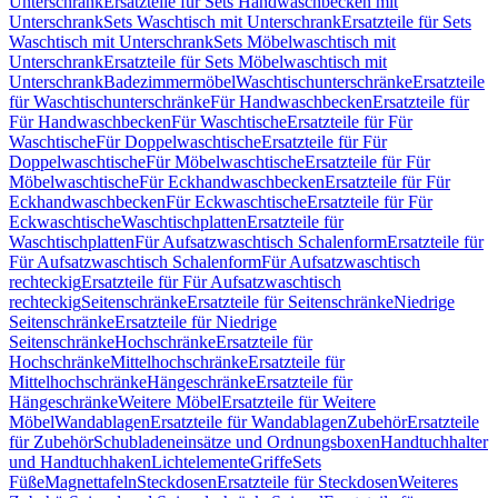
Unterschrank
Ersatzteile für Sets Handwaschbecken mit
Unterschrank
Sets Waschtisch mit Unterschrank
Ersatzteile für Sets
Waschtisch mit Unterschrank
Sets Möbelwaschtisch mit
Unterschrank
Ersatzteile für Sets Möbelwaschtisch mit
Unterschrank
Badezimmermöbel
Waschtischunterschränke
Ersatzteile
für Waschtischunterschränke
Für Handwaschbecken
Ersatzteile für
Für Handwaschbecken
Für Waschtische
Ersatzteile für Für
Waschtische
Für Doppelwaschtische
Ersatzteile für Für
Doppelwaschtische
Für Möbelwaschtische
Ersatzteile für Für
Möbelwaschtische
Für Eckhandwaschbecken
Ersatzteile für Für
Eckhandwaschbecken
Für Eckwaschtische
Ersatzteile für Für
Eckwaschtische
Waschtischplatten
Ersatzteile für
Waschtischplatten
Für Aufsatzwaschtisch Schalenform
Ersatzteile für
Für Aufsatzwaschtisch Schalenform
Für Aufsatzwaschtisch
rechteckig
Ersatzteile für Für Aufsatzwaschtisch
rechteckig
Seitenschränke
Ersatzteile für Seitenschränke
Niedrige
Seitenschränke
Ersatzteile für Niedrige
Seitenschränke
Hochschränke
Ersatzteile für
Hochschränke
Mittelhochschränke
Ersatzteile für
Mittelhochschränke
Hängeschränke
Ersatzteile für
Hängeschränke
Weitere Möbel
Ersatzteile für Weitere
Möbel
Wandablagen
Ersatzteile für Wandablagen
Zubehör
Ersatzteile
für Zubehör
Schubladeneinsätze und Ordnungsboxen
Handtuchhalter
und Handtuchhaken
Lichtelemente
Griffe
Sets
Füße
Magnettafeln
Steckdosen
Ersatzteile für Steckdosen
Weiteres