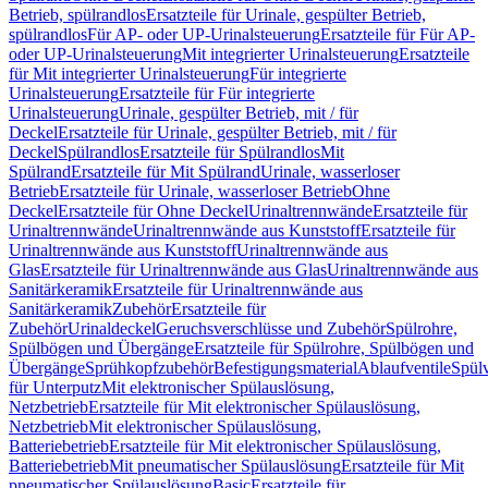
Betrieb, spülrandlos
Ersatzteile für Urinale, gespülter Betrieb,
spülrandlos
Für AP- oder UP-Urinalsteuerung
Ersatzteile für Für AP-
oder UP-Urinalsteuerung
Mit integrierter Urinalsteuerung
Ersatzteile
für Mit integrierter Urinalsteuerung
Für integrierte
Urinalsteuerung
Ersatzteile für Für integrierte
Urinalsteuerung
Urinale, gespülter Betrieb, mit / für
Deckel
Ersatzteile für Urinale, gespülter Betrieb, mit / für
Deckel
Spülrandlos
Ersatzteile für Spülrandlos
Mit
Spülrand
Ersatzteile für Mit Spülrand
Urinale, wasserloser
Betrieb
Ersatzteile für Urinale, wasserloser Betrieb
Ohne
Deckel
Ersatzteile für Ohne Deckel
Urinaltrennwände
Ersatzteile für
Urinaltrennwände
Urinaltrennwände aus Kunststoff
Ersatzteile für
Urinaltrennwände aus Kunststoff
Urinaltrennwände aus
Glas
Ersatzteile für Urinaltrennwände aus Glas
Urinaltrennwände aus
Sanitärkeramik
Ersatzteile für Urinaltrennwände aus
Sanitärkeramik
Zubehör
Ersatzteile für
Zubehör
Urinaldeckel
Geruchsverschlüsse und Zubehör
Spülrohre,
Spülbögen und Übergänge
Ersatzteile für Spülrohre, Spülbögen und
Übergänge
Sprühkopfzubehör
Befestigungsmaterial
Ablaufventile
Spülv
für Unterputz
Mit elektronischer Spülauslösung,
Netzbetrieb
Ersatzteile für Mit elektronischer Spülauslösung,
Netzbetrieb
Mit elektronischer Spülauslösung,
Batteriebetrieb
Ersatzteile für Mit elektronischer Spülauslösung,
Batteriebetrieb
Mit pneumatischer Spülauslösung
Ersatzteile für Mit
pneumatischer Spülauslösung
Basic
Ersatzteile für