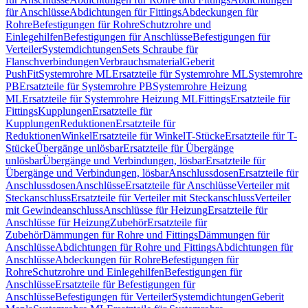
für Anschlüsse
Abdichtungen für Fittings
Abdeckungen für
Rohre
Befestigungen für Rohre
Schutzrohre und
Einlegehilfen
Befestigungen für Anschlüsse
Befestigungen für
Verteiler
Systemdichtungen
Sets Schraube für
Flanschverbindungen
Verbrauchsmaterial
Geberit
PushFit
Systemrohre ML
Ersatzteile für Systemrohre ML
Systemrohre
PB
Ersatzteile für Systemrohre PB
Systemrohre Heizung
ML
Ersatzteile für Systemrohre Heizung ML
Fittings
Ersatzteile für
Fittings
Kupplungen
Ersatzteile für
Kupplungen
Reduktionen
Ersatzteile für
Reduktionen
Winkel
Ersatzteile für Winkel
T-Stücke
Ersatzteile für T-
Stücke
Übergänge unlösbar
Ersatzteile für Übergänge
unlösbar
Übergänge und Verbindungen, lösbar
Ersatzteile für
Übergänge und Verbindungen, lösbar
Anschlussdosen
Ersatzteile für
Anschlussdosen
Anschlüsse
Ersatzteile für Anschlüsse
Verteiler mit
Steckanschluss
Ersatzteile für Verteiler mit Steckanschluss
Verteiler
mit Gewindeanschluss
Anschlüsse für Heizung
Ersatzteile für
Anschlüsse für Heizung
Zubehör
Ersatzteile für
Zubehör
Dämmungen für Rohre und Fittings
Dämmungen für
Anschlüsse
Abdichtungen für Rohre und Fittings
Abdichtungen für
Anschlüsse
Abdeckungen für Rohre
Befestigungen für
Rohre
Schutzrohre und Einlegehilfen
Befestigungen für
Anschlüsse
Ersatzteile für Befestigungen für
Anschlüsse
Befestigungen für Verteiler
Systemdichtungen
Geberit