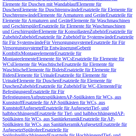
Elemente für Duschen mit Wandablauf
Elemente für
Duschen
Elemente für Duschtrennwände
Ersatzteile für Elemente für
Duschtrennwände
Elemente für Armaturen und Geräte
Ersatzteile für
Elemente für Armaturen und Geräte
Elemente für Waschmaschinen
und Geschirrspüler
Ersatzteile für Elemente für Waschmaschinen
und Geschirrspüler
Elemente für Konsollasten
Zubehör
Ersatzteile für
Zubehör
Zubehör
Ersatzteile für Zubehör
Für Systemwände
Ersatzteile
für Für Systemwände
Für Versorgungssysteme
Ersatzteile für Für
Versorgungssysteme
Für Entwässerung
Geberit
Kombifix
Montageelemente
Ersatzteile für
Montageelemente
Elemente für WCs
Ersatzteile für Elemente für
WCs
Elemente für Waschtische
Ersatzteile für Elemente für
Waschtische
Elemente für Bidets
Ersatzteile für Elemente für
Bidets
Elemente für Urinale
Ersatzteile für Elemente für
Urinale
Elemente für Duschen
Ersatzteile für Elemente für
Duschen
Zubehör
Ersatzteile für Zubehör
Für WC-Elemente
Für
Befestigungen
Ersatzteile für Für
Befestigungen
Aufputzspülkästen
AP-Spülkästen für WCs, aus
Kunststoff
Ersatzteile für AP-Spülkästen für WCs, aus
Kunststoff
Aufgesetzt
Ersatzteile für Aufgesetzt
Tief- und
halbhochhängend
Ersatzteile für Tief- und halbhochhängend
AP-
Spülkästen für WCs, aus Sanitärkeramik
Ersatzteile für AP-
Spülkästen für WCs, aus Sanitärkeramik
Aufgesetzt
Ersatzteile für
Aufgesetzt
Spülrohre
Ersatzteile für
Spülrohre
Hochhängend
Ersatzteile für Hochhängend
Tief- und