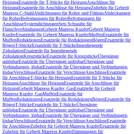
Heizung
Ersatzteile für T-Stücke für Heizung
Anschlüsse für
Heizung
Ersatzteile für Anschlüsse für Heizung
Zubehör für Geberit
Mapress C-Stahl
Abdichtungen für Rohre und Fittings
Abdeckungen
für Rohre
Befestigungen für Rohre
Befestigungen für
Anschlüsse
Systemdichtungen
Sets Schraube für
Flanschverbindungen
Geberit Mapress Kupfer
Geberit Mapress
Kupfer
Ersatzteile für Geberit Mapress Kupfer
Muffen
Ersatzteile für
Muffen
Reduktionen
Ersatzteile für Reduktionen
Bögen
Ersatzteile für
Bögen
T-Stücke
Ersatzteile für T-Stücke
Innenliegende
Zirkulation
Ersatzteile für Innenliegende
Zirkulation
Kreuzstücke
Ersatzteile für Kreuzstücke
Übergänge
unlösbar
Ersatzteile für Übergänge unlösbar
Übergänge und
Verbindungen, lösbar
Ersatzteile für Übergänge und Verbindungen,
lösbar
Verschlüsse
Ersatzteile für Verschlüsse
Anschlüsse
Ersatzteile
für Anschlüsse
T-Stücke für Heizung
Ersatzteile für T-Stücke für
Heizung
Anschlüsse für Heizung
Ersatzteile für Anschlüsse für
Heizung
Geberit Mapress Kupfer, Gas
Ersatzteile für Geberit
Mapress Kupfer, Gas
Muffen
Ersatzteile für
Muffen
Reduktionen
Ersatzteile für Reduktionen
Bögen
Ersatzteile für
Bögen
T-Stücke
Ersatzteile für T-Stücke
Übergänge
unlösbar
Ersatzteile für Übergänge unlösbar
Übergänge und
Verbindungen, lösbar
Ersatzteile für Übergänge und Verbindungen,
lösbar
Verschlüsse
Ersatzteile für Verschlüsse
Anschlüsse
Ersatzteile
für Anschlüsse
Zubehör für Geberit Mapress Kupfer
Ersatzteile für
Zubehör für Geberit Mapress Kupfer
Dämmungen für