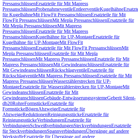
Pressanschlüssen
Ersatzteile für Mit Mapress
Pressanschlüssen
Probenahmeventile
Entleerventile
Kugelhähne
Ersatzt
für Kugelhähne
Mit FlowFit Pressanschlüssen
Ersatzteile für Mit
FlowFit Pressanschlüssen
Mit Mepla Pressanschlüssen
Ersatzteile für
Mit Mepla Pressanschlüssen
Mit Mapress
Pressanschlüssen
Ersatzteile für Mit Mapress
Pressanschlüssen
Kugelhähne für UP-Montage
Ersatzteile für
Kugelhähne für UP-Montage
Mit FlowFit
Pressanschlüssen
Ersatzteile für Mit FlowFit Pressanschlüssen
Mit
Mepla Pressanschlüssen
Ersatzteile für Mit Mepla
Pressanschlüssen
Mit Mapress Pressanschlüssen
Ersatzteile für Mit
Mapress Pressanschlüssen
Mit Gewindeanschlüssen
Ersatzteile für
Mit Gewindeanschlüssen
Rückschlagventile
Ersatzteile für
Rückschlagventile
Mit Mapress Pressanschlüssen
Ersatzteile für Mit
Mapress Pressanschlüssen
Wasserzählerstrecken für UP-
Montage
Ersatzteile für Wasserzählerstrecken für UP-Montage
Mit
Gewindeanschlüssen
Ersatzteile für Mit
Gewindeanschlüssen
Gebäude-Entwässerungssysteme
Geberit Silent-
db20
Rohre
Formstücke
Ersatzteile für
Formstücke
Bögen
Abzweige
Ersatzteile für
Abzweige
Reduktionen
Reinigungsstücke
Ersatzteile für
Reinigungsstücke
Verbindungen
Ersatzteile für
Verbindungen
Schweißverbindungen
Steckverbindungen
Ersatzteile
für Steckverbindungen
Spannverbindungen
Übergänge auf andere
Werkstoffe
Ersatzteile für Übergänge auf andere