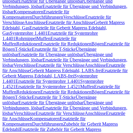
unlösbar
Ersatzteile für Übergänge unlösbar
Übergänge und
Verbindungen, lösbar
Ersatzteile für Übergänge und Verbindungen,
lösbar
Kompensatoren
Ersatzteile für
Kompensatoren
Durchführungen
Verschlüsse
Ersatzteile für
Verschlüsse
Anschlüsse
Ersatzteile für Anschlüsse
Geberit Mapress
Edelstahl, Gas
Ersatzteile für Geberit Mapress Edelstahl,
Gas
Systemrohre 1.4401
Ersatzteile für Systemrohre
1.4401
Rohrnippel
Muffen
Ersatzteile für
Muffen
Reduktionen
Ersatzteile für Reduktionen
Bögen
Ersatzteile für
Bögen
T-Stücke
Ersatzteile für T-Stücke
Übergänge
unlösbar
Ersatzteile für Übergänge unlösbar
Übergänge und
Verbindungen, lösbar
Ersatzteile für Übergänge und Verbindungen,
lösbar
Verschlüsse
Ersatzteile für Verschlüsse
Anschlüsse
Ersatzteile
für Anschlüsse
Geberit Mapress Edelstahl, LABS-frei
Ersatzteile für
Geberit Mapress Edelstahl, LABS-frei
Systemrohre
1.4401
Ersatzteile für Systemrohre 1.4401
Systemrohre
1.4521
Ersatzteile für Systemrohre 1.4521
Muffen
Ersatzteile für
Muffen
Reduktionen
Ersatzteile für Reduktionen
Bögen
Ersatzteile für
Bögen
T-Stücke
Ersatzteile für T-Stücke
Übergänge
unlösbar
Ersatzteile für Übergänge unlösbar
Übergänge und
Verbindungen, lösbar
Ersatzteile für Übergänge und Verbindungen,
lösbar
Verschlüsse
Ersatzteile für Verschlüsse
Anschlüsse
Ersatzteile
für Anschlüsse
Kompensatoren
Ersatzteile für
Kompensatoren
Durchführungen
Zubehör für Geberit Mapress
Edelstahl
Ersatzteile für Zubehör für Geberit Mapress