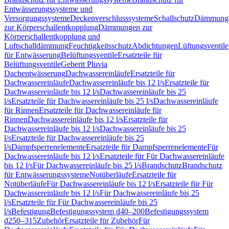
Entwässerungssysteme und
Versorgungssysteme
Deckenverschlusssysteme
Schallschutz
Dämmung
zur Körperschallentkopplung
Dämmungen zur
Körperschallentkopplung und
Luftschalldämmung
Feuchtigkeitsschutz
Abdichtungen
Lüftungsventile
für Entwässerung
Belüftungsventile
Ersatzteile für
Belüftungsventile
Geberit Pluvia
Dachentwässerung
Dachwassereinläufe
Ersatzteile für
Dachwassereinläufe
Dachwassereinläufe bis 12 l/s
Ersatzteile für
Dachwassereinläufe bis 12 l/s
Dachwassereinläufe bis 25
l/s
Ersatzteile für Dachwassereinläufe bis 25 l/s
Dachwassereinläufe
für Rinnen
Ersatzteile für Dachwassereinläufe für
Rinnen
Dachwassereinläufe bis 12 l/s
Ersatzteile für
Dachwassereinläufe bis 12 l/s
Dachwassereinläufe bis 25
l/s
Ersatzteile für Dachwassereinläufe bis 25
l/s
Dampfsperrenelemente
Ersatzteile für Dampfsperrenelemente
Für
Dachwassereinläufe bis 12 l/s
Ersatzteile für Für Dachwassereinläufe
bis 12 l/s
Für Dachwassereinläufe bis 25 l/s
Brandschutz
Brandschutz
für Entwässerungssysteme
Notüberläufe
Ersatzteile für
Notüberläufe
Für Dachwassereinläufe bis 12 l/s
Ersatzteile für Für
Dachwassereinläufe bis 12 l/s
Für Dachwassereinläufe bis 25
l/s
Ersatzteile für Für Dachwassereinläufe bis 25
l/s
Befestigung
Befestigungssystem d40–200
Befestigungssystem
d250–315
Zubehör
Ersatzteile für Zubehör
Für