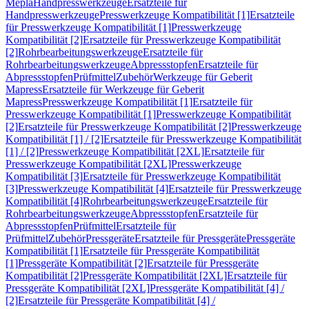
Mepla
Handpresswerkzeuge
Ersatzteile für
Handpresswerkzeuge
Presswerkzeuge Kompatibilität [1]
Ersatzteile
für Presswerkzeuge Kompatibilität [1]
Presswerkzeuge
Kompatibilität [2]
Ersatzteile für Presswerkzeuge Kompatibilität
[2]
Rohrbearbeitungswerkzeuge
Ersatzteile für
Rohrbearbeitungswerkzeuge
Abpressstopfen
Ersatzteile für
Abpressstopfen
Prüfmittel
Zubehör
Werkzeuge für Geberit
Mapress
Ersatzteile für Werkzeuge für Geberit
Mapress
Presswerkzeuge Kompatibilität [1]
Ersatzteile für
Presswerkzeuge Kompatibilität [1]
Presswerkzeuge Kompatibilität
[2]
Ersatzteile für Presswerkzeuge Kompatibilität [2]
Presswerkzeuge
Kompatibilität [1] / [2]
Ersatzteile für Presswerkzeuge Kompatibilität
[1] / [2]
Presswerkzeuge Kompatibilität [2XL]
Ersatzteile für
Presswerkzeuge Kompatibilität [2XL]
Presswerkzeuge
Kompatibilität [3]
Ersatzteile für Presswerkzeuge Kompatibilität
[3]
Presswerkzeuge Kompatibilität [4]
Ersatzteile für Presswerkzeuge
Kompatibilität [4]
Rohrbearbeitungswerkzeuge
Ersatzteile für
Rohrbearbeitungswerkzeuge
Abpressstopfen
Ersatzteile für
Abpressstopfen
Prüfmittel
Ersatzteile für
Prüfmittel
Zubehör
Pressgeräte
Ersatzteile für Pressgeräte
Pressgeräte
Kompatibilität [1]
Ersatzteile für Pressgeräte Kompatibilität
[1]
Pressgeräte Kompatibilität [2]
Ersatzteile für Pressgeräte
Kompatibilität [2]
Pressgeräte Kompatibilität [2XL]
Ersatzteile für
Pressgeräte Kompatibilität [2XL]
Pressgeräte Kompatibilität [4] /
[2]
Ersatzteile für Pressgeräte Kompatibilität [4] /