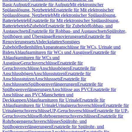
Basic
Aufputz
Ersatzteile für Aufputz
Mit elektronischer
Spülauslösung, Netzbetrieb
Ersatzteile für Mit elektronischer
Spülauslösung, Netzbetrieb
Mit elektronischer Spülauslösung,
Batteriebetrieb
Ersatzteile für Mit elektronischer Spülauslösung,
Batteriebetrieb
Zubehör
Ersatzteile für Zubehör
Rohbau- und
Austauschsets
Ersatzteile für Rohbau- und Austauschsets
Spülrohre,
Spülbögen und Übergänge
Renovierungssets
Ersatzteile für
Renovierungssets
Abdeckplatten
Sonstiges
Zubehör
Bedienhilfen
Apparateanschlüsse für WCs, Urinale und
Bidets
Ablaufgarnituren für WCs und Ausgüsse
Ersatzteile für
Ablaufgarnituren für WCs und
Ausgüsse
Geruchsverschlüsse
Ersatzteile für
Geruchsverschlüsse
Anschlussbögen
Ersatzteile für
Anschlussbögen
Anschlussstutzen
Ersatzteile für
Anschlussstutzen
Anschlusssets
Ersatzteile für
Anschlusssets
Spülbogenverlängerungen
Ersatzteile für
Spülbogenverlängerungen
Anschlüsse aus PVC
Ersatzteile für
Anschlüsse aus PVC
Manschetten und
Deckkappen
Ablaufgarnituren für Urinale
Ersatzteile für
Ablaufgarnituren für Urinale
Urinalgeruchsverschlüsse
Ersatzteile für
Urinalgeruchsverschlüsse
UP-Geruchsverschlüsse
Ersatzteile für UP-
Geruchsverschlüsse
Rohrbogengeruchsverschlüsses
Ersatzteile für
Rohrbogengeruchsverschlüsses
Spülrohr- und
Spülbogenverlängerungen
Ersatzteile für Spülrohr- und
Spülbogenverlängerungen
Anschlussstutzen
Ersatzteile für