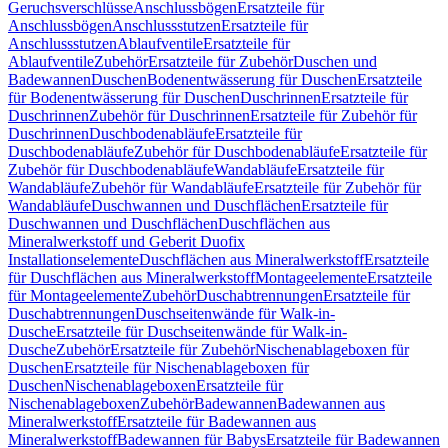
Geruchsverschlüsse
Anschlussbögen
Ersatzteile für
Anschlussbögen
Anschlussstutzen
Ersatzteile für
Anschlussstutzen
Ablaufventile
Ersatzteile für
Ablaufventile
Zubehör
Ersatzteile für Zubehör
Duschen und
Badewannen
Duschen
Bodenentwässerung für Duschen
Ersatzteile
für Bodenentwässerung für Duschen
Duschrinnen
Ersatzteile für
Duschrinnen
Zubehör für Duschrinnen
Ersatzteile für Zubehör für
Duschrinnen
Duschbodenabläufe
Ersatzteile für
Duschbodenabläufe
Zubehör für Duschbodenabläufe
Ersatzteile für
Zubehör für Duschbodenabläufe
Wandabläufe
Ersatzteile für
Wandabläufe
Zubehör für Wandabläufe
Ersatzteile für Zubehör für
Wandabläufe
Duschwannen und Duschflächen
Ersatzteile für
Duschwannen und Duschflächen
Duschflächen aus
Mineralwerkstoff und Geberit Duofix
Installationselemente
Duschflächen aus Mineralwerkstoff
Ersatzteile
für Duschflächen aus Mineralwerkstoff
Montageelemente
Ersatzteile
für Montageelemente
Zubehör
Duschabtrennungen
Ersatzteile für
Duschabtrennungen
Duschseitenwände für Walk-in-
Dusche
Ersatzteile für Duschseitenwände für Walk-in-
Dusche
Zubehör
Ersatzteile für Zubehör
Nischenablageboxen für
Duschen
Ersatzteile für Nischenablageboxen für
Duschen
Nischenablageboxen
Ersatzteile für
Nischenablageboxen
Zubehör
Badewannen
Badewannen aus
Mineralwerkstoff
Ersatzteile für Badewannen aus
Mineralwerkstoff
Badewannen für Babys
Ersatzteile für Badewannen