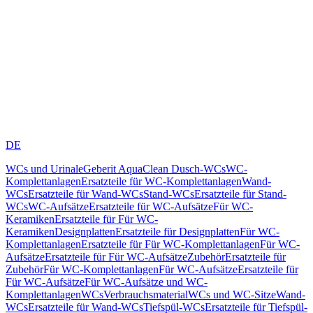
DE
WCs und Urinale
Geberit AquaClean Dusch-WCs
WC-
Komplettanlagen
Ersatzteile für WC-Komplettanlagen
Wand-
WCs
Ersatzteile für Wand-WCs
Stand-WCs
Ersatzteile für Stand-
WCs
WC-Aufsätze
Ersatzteile für WC-Aufsätze
Für WC-
Keramiken
Ersatzteile für Für WC-
Keramiken
Designplatten
Ersatzteile für Designplatten
Für WC-
Komplettanlagen
Ersatzteile für Für WC-Komplettanlagen
Für WC-
Aufsätze
Ersatzteile für Für WC-Aufsätze
Zubehör
Ersatzteile für
Zubehör
Für WC-Komplettanlagen
Für WC-Aufsätze
Ersatzteile für
Für WC-Aufsätze
Für WC-Aufsätze und WC-
Komplettanlagen
WCs
Verbrauchsmaterial
WCs und WC-Sitze
Wand-
WCs
Ersatzteile für Wand-WCs
Tiefspül-WCs
Ersatzteile für Tiefspül-