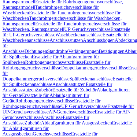
Raumsparmodell
Ersatzteile für Rohrbogengeruchsverschlüsse,
Raumsparmodell
Tauchrohrgeruchsverschlüsse für
Waschbecken
Ersatzteile für Tauchrohrgeruchsverschlüsse für
Waschbecken
Tauchrohrgeruchsverschlüsse für Waschbecken,
Raumsparmodell
Ersatzteile für Tauchrohrgeruchsverschlüsse für
Waschbecken, Raumsparmodell
UP-Geruchsverschlüsse
Ersatzteile
für UP-Geruchsverschlüsse
Waschbeckenanschlüsse
Ersatzteile für
Waschbeckenanschlüsse
Anschlussstutzen
Anschlussbögen
Abdeckung
für
Anschlüsse
Dichtungen
Standrohre
Verlängerungen
Betätigungen
Ablauf
für Spülbecken
Ersatzteile für Ablaufgarnituren für
Spülbecken
Rohrbogengeruchsverschlüsse
Ersatzteile für
Rohrbogengeruchsverschlüsse
Doppelkammergeruchsverschlüsse
Ersa
für
Doppelkammergeruchsverschlüsse
Spülbeckenanschlüsse
Ersatzteile
für Spülbeckenanschlüsse
Anschlussstutzen
Ersatzteile für
Anschlussstutzen
Zubehör
Ersatzteile für Zubehör
Ablaufgarnituren
für Geräte
Ersatzteile für Ablaufgarnituren für
Geräte
Rohrbogengeruchsverschlüsse
Ersatzteile für
Rohrbogengeruchsverschlüsse
UP-Geruchsverschlüsse
Ersatzteile für
UP-Geruchsverschlüsse
AP-Geruchsverschlüsse
Ersatzteile für AP-
Geruchsverschlüsse
Anschlüsse
Ersatzteile für
Anschlüsse
Zubehör
Ablaufgarnituren für Ausgussbecken
Ersatzteile
für Ablaufgarnituren für
Ausgussbecken
Geruchsverschlüsse
Ersatzteile für