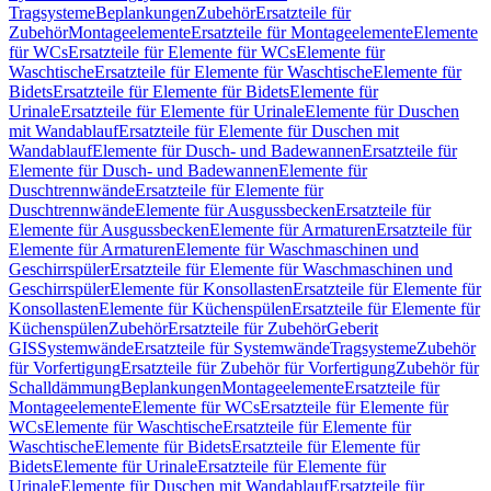
Tragsysteme
Beplankungen
Zubehör
Ersatzteile für
Zubehör
Montageelemente
Ersatzteile für Montageelemente
Elemente
für WCs
Ersatzteile für Elemente für WCs
Elemente für
Waschtische
Ersatzteile für Elemente für Waschtische
Elemente für
Bidets
Ersatzteile für Elemente für Bidets
Elemente für
Urinale
Ersatzteile für Elemente für Urinale
Elemente für Duschen
mit Wandablauf
Ersatzteile für Elemente für Duschen mit
Wandablauf
Elemente für Dusch- und Badewannen
Ersatzteile für
Elemente für Dusch- und Badewannen
Elemente für
Duschtrennwände
Ersatzteile für Elemente für
Duschtrennwände
Elemente für Ausgussbecken
Ersatzteile für
Elemente für Ausgussbecken
Elemente für Armaturen
Ersatzteile für
Elemente für Armaturen
Elemente für Waschmaschinen und
Geschirrspüler
Ersatzteile für Elemente für Waschmaschinen und
Geschirrspüler
Elemente für Konsollasten
Ersatzteile für Elemente für
Konsollasten
Elemente für Küchenspülen
Ersatzteile für Elemente für
Küchenspülen
Zubehör
Ersatzteile für Zubehör
Geberit
GIS
Systemwände
Ersatzteile für Systemwände
Tragsysteme
Zubehör
für Vorfertigung
Ersatzteile für Zubehör für Vorfertigung
Zubehör für
Schalldämmung
Beplankungen
Montageelemente
Ersatzteile für
Montageelemente
Elemente für WCs
Ersatzteile für Elemente für
WCs
Elemente für Waschtische
Ersatzteile für Elemente für
Waschtische
Elemente für Bidets
Ersatzteile für Elemente für
Bidets
Elemente für Urinale
Ersatzteile für Elemente für
Urinale
Elemente für Duschen mit Wandablauf
Ersatzteile für