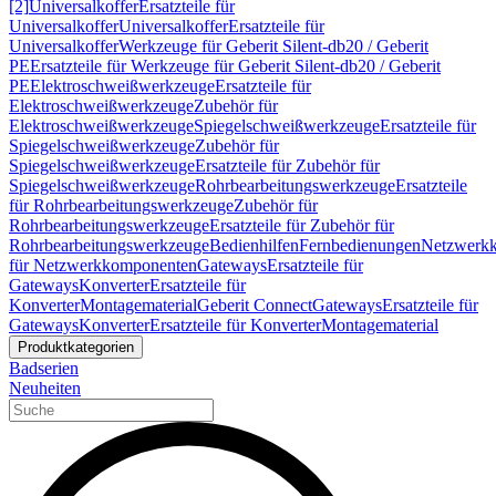
[2]
Universalkoffer
Ersatzteile für
Universalkoffer
Universalkoffer
Ersatzteile für
Universalkoffer
Werkzeuge für Geberit Silent-db20 / Geberit
PE
Ersatzteile für Werkzeuge für Geberit Silent-db20 / Geberit
PE
Elektroschweißwerkzeuge
Ersatzteile für
Elektroschweißwerkzeuge
Zubehör für
Elektroschweißwerkzeuge
Spiegelschweißwerkzeuge
Ersatzteile für
Spiegelschweißwerkzeuge
Zubehör für
Spiegelschweißwerkzeuge
Ersatzteile für Zubehör für
Spiegelschweißwerkzeuge
Rohrbearbeitungswerkzeuge
Ersatzteile
für Rohrbearbeitungswerkzeuge
Zubehör für
Rohrbearbeitungswerkzeuge
Ersatzteile für Zubehör für
Rohrbearbeitungswerkzeuge
Bedienhilfen
Fernbedienungen
Netzwerk
für Netzwerkkomponenten
Gateways
Ersatzteile für
Gateways
Konverter
Ersatzteile für
Konverter
Montagematerial
Geberit Connect
Gateways
Ersatzteile für
Gateways
Konverter
Ersatzteile für Konverter
Montagematerial
Produktkategorien
Badserien
Neuheiten