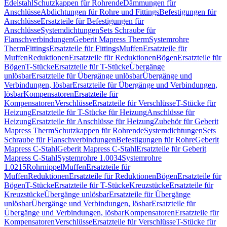
Edelstahl
Schutzkappen für Rohrende
Dämmungen für
Anschlüsse
Abdichtungen für Rohre und Fittings
Befestigungen für
Anschlüsse
Ersatzteile für Befestigungen für
Anschlüsse
Systemdichtungen
Sets Schraube für
Flanschverbindungen
Geberit Mapress Therm
Systemrohre
Therm
Fittings
Ersatzteile für Fittings
Muffen
Ersatzteile für
Muffen
Reduktionen
Ersatzteile für Reduktionen
Bögen
Ersatzteile für
Bögen
T-Stücke
Ersatzteile für T-Stücke
Übergänge
unlösbar
Ersatzteile für Übergänge unlösbar
Übergänge und
Verbindungen, lösbar
Ersatzteile für Übergänge und Verbindungen,
lösbar
Kompensatoren
Ersatzteile für
Kompensatoren
Verschlüsse
Ersatzteile für Verschlüsse
T-Stücke für
Heizung
Ersatzteile für T-Stücke für Heizung
Anschlüsse für
Heizung
Ersatzteile für Anschlüsse für Heizung
Zubehör für Geberit
Mapress Therm
Schutzkappen für Rohrende
Systemdichtungen
Sets
Schraube für Flanschverbindungen
Befestigungen für Rohre
Geberit
Mapress C-Stahl
Geberit Mapress C-Stahl
Ersatzteile für Geberit
Mapress C-Stahl
Systemrohre 1.0034
Systemrohre
1.0215
Rohrnippel
Muffen
Ersatzteile für
Muffen
Reduktionen
Ersatzteile für Reduktionen
Bögen
Ersatzteile für
Bögen
T-Stücke
Ersatzteile für T-Stücke
Kreuzstücke
Ersatzteile für
Kreuzstücke
Übergänge unlösbar
Ersatzteile für Übergänge
unlösbar
Übergänge und Verbindungen, lösbar
Ersatzteile für
Übergänge und Verbindungen, lösbar
Kompensatoren
Ersatzteile für
Kompensatoren
Verschlüsse
Ersatzteile für Verschlüsse
T-Stücke für