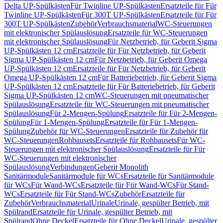
Delta UP-Spülkästen
Für Twinline UP-Spülkästen
Ersatzteile für Für
Twinline UP-Spülkästen
Für 300T UP-Spülkästen
Ersatzteile für Für
300T UP-Spülkästen
Zubehör
Verbrauchsmaterial
WC-Steuerungen
mit elektronischer Spülauslösung
Ersatzteile für WC-Steuerungen
mit elektronischer Spülauslösung
Für Netzbetrieb, für Geberit Sigma
UP-Spülkästen 12 cm
Ersatzteile für Für Netzbetrieb, für Geberit
Sigma UP-Spülkästen 12 cm
Für Netzbetrieb, für Geberit Omega
UP-Spülkästen 12 cm
Ersatzteile für Für Netzbetrieb, für Geberit
Omega UP-Spülkästen 12 cm
Für Batteriebetrieb, für Geberit Sigma
UP-Spülkästen 12 cm
Ersatzteile für Für Batteriebetrieb, für Geberit
Sigma UP-Spülkästen 12 cm
WC-Steuerungen mit pneumatischer
Spülauslösung
Ersatzteile für WC-Steuerungen mit pneumatischer
Spülauslösung
Für 2-Mengen-Spülung
Ersatzteile für Für 2-Mengen-
Spülung
Für 1-Mengen-Spülung
Ersatzteile für Für 1-Mengen-
Spülung
Zubehör für WC-Steuerungen
Ersatzteile für Zubehör für
WC-Steuerungen
Rohbausets
Ersatzteile für Rohbausets
Für WC-
Steuerungen mit elektronischer Spülauslösung
Ersatzteile für Für
WC-Steuerungen mit elektronischer
Spülauslösung
Verbindungen
Geberit Monolith
Sanitärmodule
Sanitärmodule für WCs
Ersatzteile für Sanitärmodule
für WCs
Für Wand-WCs
Ersatzteile für Für Wand-WCs
Für Stand-
WCs
Ersatzteile für Für Stand-WCs
Zubehör
Ersatzteile für
Zubehör
Verbrauchsmaterial
Urinale
Urinale, gespülter Betrieb, mit
Spülrand
Ersatzteile für Urinale, gespülter Betrieb, mit
Spülrand
Ohne Deckel
Ersatzteile für Ohne Deckel
Urinale, gespülter