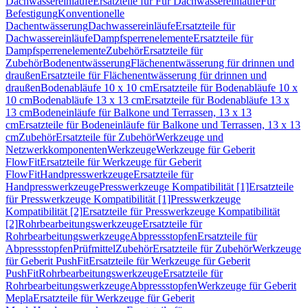
Dachwassereinläufe
Ersatzteile für Für Dachwassereinläufe
Für
Befestigung
Konventionelle
Dachentwässerung
Dachwassereinläufe
Ersatzteile für
Dachwassereinläufe
Dampfsperrenelemente
Ersatzteile für
Dampfsperrenelemente
Zubehör
Ersatzteile für
Zubehör
Bodenentwässerung
Flächenentwässerung für drinnen und
draußen
Ersatzteile für Flächenentwässerung für drinnen und
draußen
Bodenabläufe 10 x 10 cm
Ersatzteile für Bodenabläufe 10 x
10 cm
Bodenabläufe 13 x 13 cm
Ersatzteile für Bodenabläufe 13 x
13 cm
Bodeneinläufe für Balkone und Terrassen, 13 x 13
cm
Ersatzteile für Bodeneinläufe für Balkone und Terrassen, 13 x 13
cm
Zubehör
Ersatzteile für Zubehör
Werkzeuge und
Netzwerkkomponenten
Werkzeuge
Werkzeuge für Geberit
FlowFit
Ersatzteile für Werkzeuge für Geberit
FlowFit
Handpresswerkzeuge
Ersatzteile für
Handpresswerkzeuge
Presswerkzeuge Kompatibilität [1]
Ersatzteile
für Presswerkzeuge Kompatibilität [1]
Presswerkzeuge
Kompatibilität [2]
Ersatzteile für Presswerkzeuge Kompatibilität
[2]
Rohrbearbeitungswerkzeuge
Ersatzteile für
Rohrbearbeitungswerkzeuge
Abpressstopfen
Ersatzteile für
Abpressstopfen
Prüfmittel
Zubehör
Ersatzteile für Zubehör
Werkzeuge
für Geberit PushFit
Ersatzteile für Werkzeuge für Geberit
PushFit
Rohrbearbeitungswerkzeuge
Ersatzteile für
Rohrbearbeitungswerkzeuge
Abpressstopfen
Werkzeuge für Geberit
Mepla
Ersatzteile für Werkzeuge für Geberit