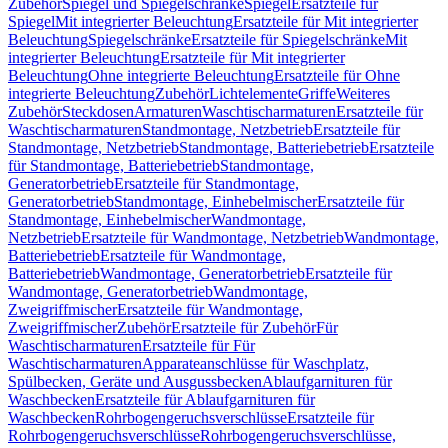
Zubehör
Spiegel und Spiegelschränke
Spiegel
Ersatzteile für
Spiegel
Mit integrierter Beleuchtung
Ersatzteile für Mit integrierter
Beleuchtung
Spiegelschränke
Ersatzteile für Spiegelschränke
Mit
integrierter Beleuchtung
Ersatzteile für Mit integrierter
Beleuchtung
Ohne integrierte Beleuchtung
Ersatzteile für Ohne
integrierte Beleuchtung
Zubehör
Lichtelemente
Griffe
Weiteres
Zubehör
Steckdosen
Armaturen
Waschtischarmaturen
Ersatzteile für
Waschtischarmaturen
Standmontage, Netzbetrieb
Ersatzteile für
Standmontage, Netzbetrieb
Standmontage, Batteriebetrieb
Ersatzteile
für Standmontage, Batteriebetrieb
Standmontage,
Generatorbetrieb
Ersatzteile für Standmontage,
Generatorbetrieb
Standmontage, Einhebelmischer
Ersatzteile für
Standmontage, Einhebelmischer
Wandmontage,
Netzbetrieb
Ersatzteile für Wandmontage, Netzbetrieb
Wandmontage,
Batteriebetrieb
Ersatzteile für Wandmontage,
Batteriebetrieb
Wandmontage, Generatorbetrieb
Ersatzteile für
Wandmontage, Generatorbetrieb
Wandmontage,
Zweigriffmischer
Ersatzteile für Wandmontage,
Zweigriffmischer
Zubehör
Ersatzteile für Zubehör
Für
Waschtischarmaturen
Ersatzteile für Für
Waschtischarmaturen
Apparateanschlüsse für Waschplatz,
Spülbecken, Geräte und Ausgussbecken
Ablaufgarnituren für
Waschbecken
Ersatzteile für Ablaufgarnituren für
Waschbecken
Rohrbogengeruchsverschlüsse
Ersatzteile für
Rohrbogengeruchsverschlüsse
Rohrbogengeruchsverschlüsse,