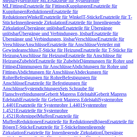
Mepla
Systemrohre ML
Ersatzteile für Systemrohre
ML
Fittings
Ersatzteile für Fittings
Kupplungen
Ersatzteile für
Kupplungen
Reduktionen
Ersatzteile für
Reduktionen
Winkel
Ersatzteile für Winkel
T-Stücke
Ersatzteile für T-
Stücke
Innenliegende Zirkulation
Ersatzteile für Innenliegende
Zirkulation
Übergänge unlösbar
Ersatzteile für Übergänge
unlösbar
Übergänge und Verbindungen, lösbar
Ersatzteile für
Übergänge und Verbindungen, lösbar
Verschlüsse
Ersatzteile für
Verschlüsse
Anschlüsse
Ersatzteile für Anschlüsse
Verteiler mit
Gewindeanschluss
T-Stücke für Heizung
Ersatzteile für T-Stücke für
Heizung
Anschlüsse für Heizung
Ersatzteile für Anschlüsse für
Heizung
Zubehör
Ersatzteile für Zubehör
Dämmungen für Rohre und
Fittings
Dämmungen für Anschlüsse
Abdichtungen für Rohre und
Fittings
Abdichtungen für Anschlüsse
Abdeckungen für
Rohre
Befestigungen für Rohre
Befestigungen für
Anschlüsse
Ersatzteile für Befestigungen für
Anschlüsse
Systemdichtungen
Sets Schraube für
Flanschverbindungen
Geberit Mapress Edelstahl
Geberit Mapress
Edelstahl
Ersatzteile für Geberit Mapress Edelstahl
Systemrohre
1.4401
Ersatzteile für Systemrohre 1.4401
Systemrohre
1.4521
Ersatzteile für Systemrohre
1.4521
Rohrnippel
Muffen
Ersatzteile für
Muffen
Reduktionen
Ersatzteile für Reduktionen
Bögen
Ersatzteile für
Bögen
T-Stücke
Ersatzteile für T-Stücke
Innenliegende
Zirkulation
Ersatzteile für Innenliegende Zirkulation
Übergänge