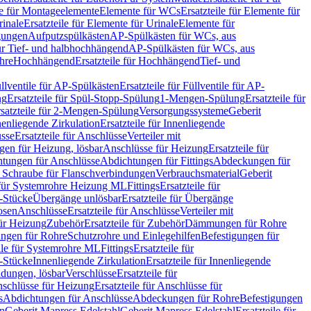
le für Montageelemente
Elemente für WCs
Ersatzteile für Elemente für
rinale
Ersatzteile für Elemente für Urinale
Elemente für
igungen
Aufputzspülkästen
AP-Spülkästen für WCs, aus
für Tief- und halbhochhängend
AP-Spülkästen für WCs, aus
ohre
Hochhängend
Ersatzteile für Hochhängend
Tief- und
llventile für AP-Spülkästen
Ersatzteile für Füllventile für AP-
ng
Ersatzteile für Spül-Stopp-Spülung
1-Mengen-Spülung
Ersatzteile für
satzteile für 2-Mengen-Spülung
Versorgungssysteme
Geberit
nenliegende Zirkulation
Ersatzteile für Innenliegende
sse
Ersatzteile für Anschlüsse
Verteiler mit
en für Heizung, lösbar
Anschlüsse für Heizung
Ersatzteile für
tungen für Anschlüsse
Abdichtungen für Fittings
Abdeckungen für
s Schraube für Flanschverbindungen
Verbrauchsmaterial
Geberit
e für Systemrohre Heizung ML
Fittings
Ersatzteile für
T-Stücke
Übergänge unlösbar
Ersatzteile für Übergänge
osen
Anschlüsse
Ersatzteile für Anschlüsse
Verteiler mit
für Heizung
Zubehör
Ersatzteile für Zubehör
Dämmungen für Rohre
ungen für Rohre
Schutzrohre und Einlegehilfen
Befestigungen für
ile für Systemrohre ML
Fittings
Ersatzteile für
T-Stücke
Innenliegende Zirkulation
Ersatzteile für Innenliegende
ndungen, lösbar
Verschlüsse
Ersatzteile für
schlüsse für Heizung
Ersatzteile für Anschlüsse für
s
Abdichtungen für Anschlüsse
Abdeckungen für Rohre
Befestigungen
en
Geberit Mapress Edelstahl
Geberit Mapress Edelstahl
Ersatzteile für