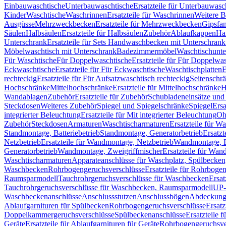
Einbauwaschtische
Unterbauwaschtische
Ersatzteile für Unterbauwasc
Kinder
Waschtische
Waschrinnen
Ersatzteile für Waschrinnen
Weitere 
Ausgüsse
Mehrzweckbecken
Ersatzteile für Mehrzweckbecken
Gipsfa
Säulen
Halbsäulen
Ersatzteile für Halbsäulen
Zubehör
Ablaufkappen
Ha
Unterschrank
Ersatzteile für Sets Handwaschbecken mit Unterschrank
Möbelwaschtisch mit Unterschrank
Badezimmermöbel
Waschtischunte
Für Waschtische
Für Doppelwaschtische
Ersatzteile für Für Doppelwa
Eckwaschtische
Ersatzteile für Für Eckwaschtische
Waschtischplatten
E
rechteckig
Ersatzteile für Für Aufsatzwaschtisch rechteckig
Seitenschr
Hochschränke
Mittelhochschränke
Ersatzteile für Mittelhochschränke
H
Wandablagen
Zubehör
Ersatzteile für Zubehör
Schubladeneinsätze un
Steckdosen
Weiteres Zubehör
Spiegel und Spiegelschränke
Spiegel
Ersa
integrierter Beleuchtung
Ersatzteile für Mit integrierter Beleuchtung
Oh
Zubehör
Steckdosen
Armaturen
Waschtischarmaturen
Ersatzteile für W
Standmontage, Batteriebetrieb
Standmontage, Generatorbetrieb
Ersatzt
Netzbetrieb
Ersatzteile für Wandmontage, Netzbetrieb
Wandmontage, Ba
Generatorbetrieb
Wandmontage, Zweigriffmischer
Ersatzteile für Wa
Waschtischarmaturen
Apparateanschlüsse für Waschplatz, Spülbecke
Waschbecken
Rohrbogengeruchsverschlüsse
Ersatzteile für Rohrboge
Raumsparmodell
Tauchrohrgeruchsverschlüsse für Waschbecken
Ersat
Tauchrohrgeruchsverschlüsse für Waschbecken, Raumsparmodell
UP-
Waschbeckenanschlüsse
Anschlussstutzen
Anschlussbögen
Abdeckung
Ablaufgarnituren für Spülbecken
Rohrbogengeruchsverschlüsse
Ersatz
Doppelkammergeruchsverschlüsse
Spülbeckenanschlüsse
Ersatzteile 
Geräte
Ersatzteile für Ablaufgarnituren für Geräte
Rohrbogengeruchsve