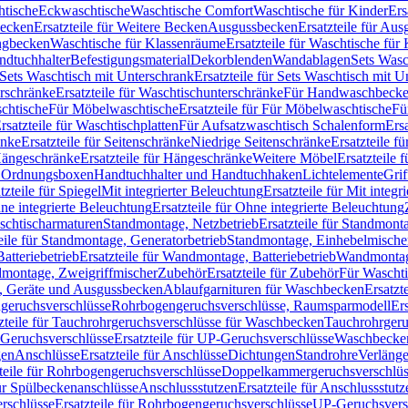
htische
Eckwaschtische
Waschtische Comfort
Waschtische für Kinder
Ers
Becken
Ersatzteile für Weitere Becken
Ausgussbecken
Ersatzteile für Au
ngbecken
Waschtische für Klassenräume
Ersatzteile für Waschtische fü
ndtuchhalter
Befestigungsmaterial
Dekorblenden
Wandablagen
Sets Wasc
Sets Waschtisch mit Unterschrank
Ersatzteile für Sets Waschtisch mit 
rschränke
Ersatzteile für Waschtischunterschränke
Für Handwaschbeck
schtische
Für Möbelwaschtische
Ersatzteile für Für Möbelwaschtische
Fü
rsatzteile für Waschtischplatten
Für Aufsatzwaschtisch Schalenform
Ers
änke
Ersatzteile für Seitenschränke
Niedrige Seitenschränke
Ersatzteile f
ängeschränke
Ersatzteile für Hängeschränke
Weitere Möbel
Ersatzteile 
d Ordnungsboxen
Handtuchhalter und Handtuchhaken
Lichtelemente
Grif
tzteile für Spiegel
Mit integrierter Beleuchtung
Ersatzteile für Mit integr
ne integrierte Beleuchtung
Ersatzteile für Ohne integrierte Beleuchtung
aschtischarmaturen
Standmontage, Netzbetrieb
Ersatzteile für Standmont
eile für Standmontage, Generatorbetrieb
Standmontage, Einhebelmische
tteriebetrieb
Ersatzteile für Wandmontage, Batteriebetrieb
Wandmontage
ndmontage, Zweigriffmischer
Zubehör
Ersatzteile für Zubehör
Für Wascht
n, Geräte und Ausgussbecken
Ablaufgarnituren für Waschbecken
Ersatzt
ngeruchsverschlüsse
Rohrbogengeruchsverschlüsse, Raumsparmodell
Er
zteile für Tauchrohrgeruchsverschlüsse für Waschbecken
Tauchrohrgeru
Geruchsverschlüsse
Ersatzteile für UP-Geruchsverschlüsse
Waschbecken
en
Anschlüsse
Ersatzteile für Anschlüsse
Dichtungen
Standrohre
Verläng
teile für Rohrbogengeruchsverschlüsse
Doppelkammergeruchsverschlüs
für Spülbeckenanschlüsse
Anschlussstutzen
Ersatzteile für Anschlussstutz
rschlüsse
Ersatzteile für Rohrbogengeruchsverschlüsse
UP-Geruchsvers