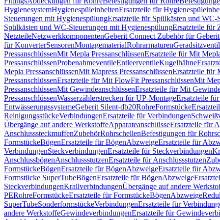
Fittings
Abdeckungen für Rohre
Befestigungen für Rohre
Befestigunge
Hygienesystem
Hygienespüleinheiten
Ersatzteile für Hygienespüleinhe
Steuerungen mit Hygienespülung
Ersatzteile für Spülkästen und WC
Spülkästen und WC-Steuerungen mit Hygienespülung
Ersatzteile fü
Netzteile
Netzwerkkomponenten
Geberit Connect Zubehör für Geberi
für Konverter
Sensoren
Montagematerial
Rohrarmaturen
Geradsitzventi
Pressanschlüssen
Mit Mepla Pressanschlüssen
Ersatzteile für Mit Mepl
Pressanschlüssen
Probenahmeventile
Entleerventile
Kugelhähne
Ersatzt
Mepla Pressanschlüssen
Mit Mapress Pressanschlüssen
Ersatzteile für
Pressanschlüssen
Ersatzteile für Mit FlowFit Pressanschlüssen
Mit Mep
Pressanschlüssen
Mit Gewindeanschlüssen
Ersatzteile für Mit Gewind
Pressanschlüssen
Wasserzählerstrecken für UP-Montage
Ersatzteile f
Entwässerungssysteme
Geberit Silent-db20
Rohre
Formstücke
Ersatztei
Reinigungsstücke
Verbindungen
Ersatzteile für Verbindungen
Schweiß
Übergänge auf andere Werkstoffe
Apparateanschlüsse
Ersatzteile für 
Anschlusssteckmuffen
Zubehör
Rohrschellen
Befestigungen für Rohrsc
Formstücke
Bögen
Ersatzteile für Bögen
Abzweige
Ersatzteile für Abz
Verbindungen
Steckverbindungen
Ersatzteile für Steckverbindungen
Kr
Anschlussbögen
Anschlussstutzen
Ersatzteile für Anschlussstutzen
Zub
Formstücke
Bögen
Ersatzteile für Bögen
Abzweige
Ersatzteile für Abz
Formstücke SuperTube
Bögen
Ersatzteile für Bögen
Abzweige
Ersatzte
Steckverbindungen
Krallverbindungen
Übergänge auf andere Werksto
PE
Rohre
Formstücke
Ersatzteile für Formstücke
Bögen
Abzweige
Redu
SuperTube
Sonderformstücke
Verbindungen
Ersatzteile für Verbindun
andere Werkstoffe
Gewindeverbindungen
Ersatzteile für Gewindever