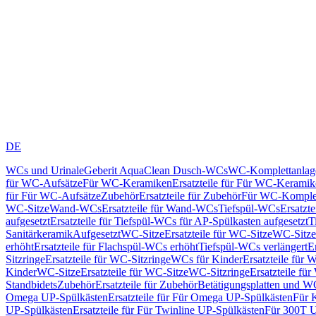
DE
WCs und Urinale
Geberit AquaClean Dusch-WCs
WC-Komplettanlag
für WC-Aufsätze
Für WC-Keramiken
Ersatzteile für Für WC-Kerami
für Für WC-Aufsätze
Zubehör
Ersatzteile für Zubehör
Für WC-Komplet
WC-Sitze
Wand-WCs
Ersatzteile für Wand-WCs
Tiefspül-WCs
Ersatzt
aufgesetzt
Ersatzteile für Tiefspül-WCs für AP-Spülkasten aufgesetzt
T
Sanitärkeramik
Aufgesetzt
WC-Sitze
Ersatzteile für WC-Sitze
WC-Sitze
erhöht
Ersatzteile für Flachspül-WCs erhöht
Tiefspül-WCs verlängert
E
Sitzringe
Ersatzteile für WC-Sitzringe
WCs für Kinder
Ersatzteile für 
Kinder
WC-Sitze
Ersatzteile für WC-Sitze
WC-Sitzringe
Ersatzteile fü
Standbidets
Zubehör
Ersatzteile für Zubehör
Betätigungsplatten und W
Omega UP-Spülkästen
Ersatzteile für Für Omega UP-Spülkästen
Für 
UP-Spülkästen
Ersatzteile für Für Twinline UP-Spülkästen
Für 300T U