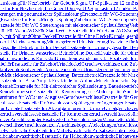
lauslösung
Für Netzbetrieb, für Geberit Sigma UP-Spülkästen 12 cm
Ers
ile für Für Netzbetrieb, für Geberit Omega UP-Spülkästen 12 cm
Für Ba
rungen mit pneumatischer Spülauslösung
Ersatzteile für WC-Steuerun
g
Ersatzteile für Für 1-Mengen-Spülung
Zubehör für WC-Steuerungen
Er
satzteile für Für WC-Steuerungen mit elektronischer Spülauslösung
Ver
le für Für Wand-WCs
Für Stand-WCs
Ersatzteile für Für Stand-WCs
Zube
ieb, mit Spülrand
Ohne Deckel
Ersatzteile für Ohne Deckel
Urinale, gespü
 oder UP-Urinalsteuerung
Mit integrierter Urinalsteuerung
Ersatzteile für 
 gespülter Betrieb, mit / für Deckel
Ersatzteile für Urinale, gespülter Bet
zteile für Urinale, wasserloser Betrieb
Ohne Deckel
Ersatzteile für Ohn
inaltrennwände aus Kunststoff
Urinaltrennwände aus Glas
Ersatzteile fü
behör
Ersatzteile für Zubehör
Urinaldeckel
Geruchsverschlüsse und Zub
aufventile
Spülverteiler
Apparateanschlüsse
Urinalsteuerungen
Unterput
ieb
Mit elektronischer Spülauslösung, Batteriebetrieb
Ersatzteile für Mit
rsatzteile für Basic
Aufputz
Ersatzteile für Aufputz
Mit elektronischer Sp
betrieb
Ersatzteile für Mit elektronischer Spülauslösung, Batteriebetrieb
Renovierungssets
Ersatzteile für Renovierungssets
Abdeckplatten
Sonsti
fgarnituren für WCs und Ausgüsse
Geruchsverschlüsse
Ersatzteile für Ge
hlusssets
Ersatzteile für Anschlusssets
Spülbogenverlängerungen
Ersatz
für Urinale
Ersatzteile für Ablaufgarnituren für Urinale
Urinalgeruchsver
eruchsverschlüsses
Ersatzteile für Rohrbogengeruchsverschlüsses
Spül
tutzen
Anschlussbögen
Ersatzteile für Anschlussbögen
Manschetten
Ablau
sverschlüsse
Anschlussstutzen
Anschlussbögen
Abdeckungen
Anschlüss
elwaschtische
Ersatzteile für Möbelwaschtische
Aufsatzwaschtische
Ers
albeinbauwaschtische
Ersatzteile für Halbeinbauwaschtische
Einbauwasc