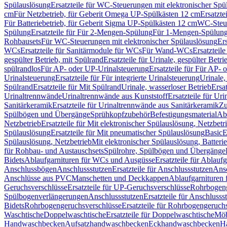
Spülauslösung
Ersatzteile für WC-Steuerungen mit elektronischer Spü
cm
Für Netzbetrieb, für Geberit Omega UP-Spülkästen 12 cm
Ersatzte
Für Batteriebetrieb, für Geberit Sigma UP-Spülkästen 12 cm
WC-Steue
Spülung
Ersatzteile für Für 2-Mengen-Spülung
Für 1-Mengen-Spülun
Rohbausets
Für WC-Steuerungen mit elektronischer Spülauslösung
Er
WCs
Ersatzteile für Sanitärmodule für WCs
Für Wand-WCs
Ersatztei
gespülter Betrieb, mit Spülrand
Ersatzteile für Urinale, gespülter Betr
spülrandlos
Für AP- oder UP-Urinalsteuerung
Ersatzteile für Für AP-
Urinalsteuerung
Ersatzteile für Für integrierte Urinalsteuerung
Urinale,
Spülrand
Ersatzteile für Mit Spülrand
Urinale, wasserloser Betrieb
Ersat
Urinaltrennwände
Urinaltrennwände aus Kunststoff
Ersatzteile für Ur
Sanitärkeramik
Ersatzteile für Urinaltrennwände aus Sanitärkeramik
Zu
Spülbögen und Übergänge
Sprühkopfzubehör
Befestigungsmaterial
Abl
Netzbetrieb
Ersatzteile für Mit elektronischer Spülauslösung, Netzbetr
Spülauslösung
Ersatzteile für Mit pneumatischer Spülauslösung
Basic
E
Spülauslösung, Netzbetrieb
Mit elektronischer Spülauslösung, Batterie
für Rohbau- und Austauschsets
Spülrohre, Spülbögen und Übergänge
Bidets
Ablaufgarnituren für WCs und Ausgüsse
Ersatzteile für Ablau
Anschlussbögen
Anschlussstutzen
Ersatzteile für Anschlussstutzen
Ansc
Anschlüsse aus PVC
Manschetten und Deckkappen
Ablaufgarnituren 
Geruchsverschlüsse
Ersatzteile für UP-Geruchsverschlüsse
Rohrbogeng
Spülbogenverlängerungen
Anschlussstutzen
Ersatzteile für Anschlusss
Bidets
Rohrbogengeruchsverschlüsse
Ersatzteile für Rohrbogengeruch
Waschtische
Doppelwaschtische
Ersatzteile für Doppelwaschtische
Möb
Handwaschbecken
Aufsatzhandwaschbecken
Eckhandwaschbecken
H