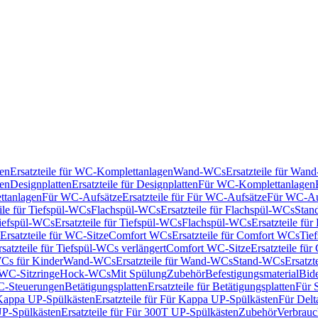
en
Ersatzteile für WC-Komplettanlagen
Wand-WCs
Ersatzteile für Wa
ken
Designplatten
Ersatzteile für Designplatten
Für WC-Komplettanlagen
tanlagen
Für WC-Aufsätze
Ersatzteile für Für WC-Aufsätze
Für WC-Au
eile für Tiefspül-WCs
Flachspül-WCs
Ersatzteile für Flachspül-WCs
Stan
iefspül-WCs
Ersatzteile für Tiefspül-WCs
Flachspül-WCs
Ersatzteile fü
Ersatzteile für WC-Sitze
Comfort WCs
Ersatzteile für Comfort WCs
Tie
rsatzteile für Tiefspül-WCs verlängert
Comfort WC-Sitze
Ersatzteile fü
WCs für Kinder
Wand-WCs
Ersatzteile für Wand-WCs
Stand-WCs
Ersatzt
r WC-Sitzringe
Hock-WCs
Mit Spülung
Zubehör
Befestigungsmaterial
Bide
C-Steuerungen
Betätigungsplatten
Ersatzteile für Betätigungsplatten
Für 
Kappa UP-Spülkästen
Ersatzteile für Für Kappa UP-Spülkästen
Für Delt
P-Spülkästen
Ersatzteile für Für 300T UP-Spülkästen
Zubehör
Verbrauc