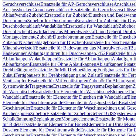
Geruchsverschlüsse
Ersatzteile für AP-Geruchsverschlüsse
Anschlüsse
Ausgussbecken
Geruchsverschlüsse
Ersatzteile für Geruchsverschlüsse
Ablaufventile
Zubehör
Ersatzteile für Zubehör
Duschen und Badewan
Duschrinnen
Zubehör für Duschrinnen
Ersatzteile für Zubehör für Du
Duschbodenabläufe
Wandabläufe
Ersatzteile für Wandabläufe
Zubehör 
Duschflächen
Duschflächen aus Mineralwerkstoff und Geberit Duofix 
Montageelemente
Zubehör
Duschabtrennungen
Ersatzteile für Duscha
Zubehör
Nischenablageboxen für Duschen
Ersatzteile für Nischenab
Mineralwerkstoff
Ersatzteile für Badewannen aus Mineralwerkstoff
Ba
Badewannen
Ablaufgarnituren für Duschwannen, d52
Ersatzteile für
Ablaufkappen
Ablaufkappen
Ersatzteile für Ablaufkappen
Ablaufgarni
Ablaufkappen
Ersatzteile für Ohne Ablaufkappen
Ablaufkappen
Ersatz
Drehbetätigung
Ersatzteile für Mit Drehbetätigung
Fertigbausets für D
Zulauf
Fertigbausets für Drehbetätigung und Zulauf
Ersatzteile für Fe
Ventilstopfen
Ersatzteile für Mit Ventilstopfen
Zubehör für Ablaufgarn
Systemwände
Tragsysteme
Ersatzteile für Tragsysteme
Beplankungen
Z
für Waschtische
Ersatzteile für Elemente für Waschtische
Elemente für 
Wandablauf
Ersatzteile für Elemente für Duschen mit Wandablauf
Ele
Elemente für Duschtrennwände
Elemente für Ausgussbecken
Ersatzte
Geschirrspüler
Ersatzteile für Elemente für Waschmaschinen und Gesc
Küchenspülen
Zubehör
Ersatzteile für Zubehör
Geberit GIS
Systemwän
Schalldämmung
Beplankungen
Montageelemente
Ersatzteile für Mont
für Bidets
Ersatzteile für Elemente für Bidets
Elemente für Urinale
Ersa
Duschen
Elemente für Duschtrennwände
Ersatzteile für Elemente fü
Geschirrspüler
Ersatzteile für Elemente für Waschmaschinen und Gesc