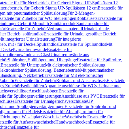
atzteile für Für Netzbetrieb, für Geberit Sigma UP-Spülkästen 12
tteriebetrieb, für Geberit Sigma UP-Spülkästen 12 cm
Ersatzteile für
gen mit pneumatischer Spülauslösung
Für 2-Mengen-
satzteile für Zubehör für WC-Steuerungen
Rohbausets
Ersatzteile für
bindungen
Geberit Monolith Sanitärmodule
Sanitärmodule für
hör
Ersatzteile für Zubehör
Verbrauchsmaterial
Urinale
Urinale,
lter Betrieb, spülrandlos
Ersatzteile für Urinale, gespülter Betrieb,
Mit integrierter Urinalsteuerung
Für integrierte
rieb, mit / für Deckel
Spülrandlos
Ersatzteile für Spülrandlos
Mit
e Deckel
Urinaltrennwände
Ersatzteile für
r Urinaltrennwände aus Glas
Urinaltrennwände aus
ehör
Spülrohre, Spülbögen und Übergänge
Ersatzteile für Spülrohre,
z
Ersatzteile für Unterputz
Mit elektronischer Spülauslösung,
 elektronischer Spülauslösung, Batteriebetrieb
Mit pneumatischer
ülauslösung, Netzbetrieb
Ersatzteile für Mit elektronischer
Zubehör
Ersatzteile für Zubehör
Rohbau- und Austauschsets
Ersatzteile
ges Zubehör
Bedienhilfen
Apparateanschlüsse für WCs, Urinale und
ruchsverschlüsse
Anschlussbögen
Ersatzteile für
teile für Spülbogenverlängerungen
Anschlüsse aus PVC
Ersatzteile für
schlüsse
Ersatzteile für Urinalgeruchsverschlüsse
UP-
rohr- und Spülbogenverlängerungen
Ersatzteile für Spülrohr- und
fgarnituren für Bidets
Ersatzteile für Ablaufgarnituren für
e
Dichtungen
Waschplatz
Waschtische
Waschtische
Ersatzteile für
atzteile für Aufsatzwaschtische
Handwaschbecken
Ersatzteile für
htische
Ersatzteile für