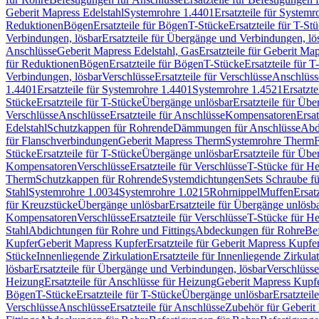
Geberit Mapress Edelstahl
Systemrohre 1.4401
Ersatzteile für System
Reduktionen
Bögen
Ersatzteile für Bögen
T-Stücke
Ersatzteile für T-St
Verbindungen, lösbar
Ersatzteile für Übergänge und Verbindungen, lö
Anschlüsse
Geberit Mapress Edelstahl, Gas
Ersatzteile für Geberit Ma
für Reduktionen
Bögen
Ersatzteile für Bögen
T-Stücke
Ersatzteile für T
Verbindungen, lösbar
Verschlüsse
Ersatzteile für Verschlüsse
Anschlüss
1.4401
Ersatzteile für Systemrohre 1.4401
Systemrohre 1.4521
Ersatzt
Stücke
Ersatzteile für T-Stücke
Übergänge unlösbar
Ersatzteile für Üb
Verschlüsse
Anschlüsse
Ersatzteile für Anschlüsse
Kompensatoren
Ersa
Edelstahl
Schutzkappen für Rohrende
Dämmungen für Anschlüsse
Abd
für Flanschverbindungen
Geberit Mapress Therm
Systemrohre Therm
F
Stücke
Ersatzteile für T-Stücke
Übergänge unlösbar
Ersatzteile für Üb
Kompensatoren
Verschlüsse
Ersatzteile für Verschlüsse
T-Stücke für H
Therm
Schutzkappen für Rohrende
Systemdichtungen
Sets Schraube f
Stahl
Systemrohre 1.0034
Systemrohre 1.0215
Rohrnippel
Muffen
Ersat
für Kreuzstücke
Übergänge unlösbar
Ersatzteile für Übergänge unlösb
Kompensatoren
Verschlüsse
Ersatzteile für Verschlüsse
T-Stücke für H
Stahl
Abdichtungen für Rohre und Fittings
Abdeckungen für Rohre
Be
Kupfer
Geberit Mapress Kupfer
Ersatzteile für Geberit Mapress Kupfe
Stücke
Innenliegende Zirkulation
Ersatzteile für Innenliegende Zirkula
lösbar
Ersatzteile für Übergänge und Verbindungen, lösbar
Verschlüsse
Heizung
Ersatzteile für Anschlüsse für Heizung
Geberit Mapress Kupfe
Bögen
T-Stücke
Ersatzteile für T-Stücke
Übergänge unlösbar
Ersatzteil
Verschlüsse
Anschlüsse
Ersatzteile für Anschlüsse
Zubehör für Geberit