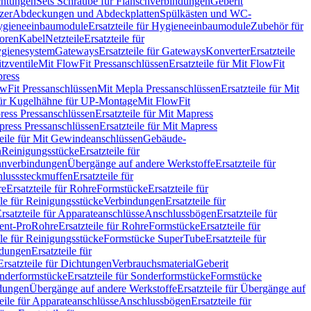
chtungen
Sets Schraube für Flanschverbindungen
Geberit
zer
Abdeckungen und Abdeckplatten
Spülkästen und WC-
gieneeinbaumodule
Ersatzteile für Hygieneeinbaumodule
Zubehör für
oren
Kabel
Netzteile
Ersatzteile für
Hygienesystem
Gateways
Ersatzteile für Gateways
Konverter
Ersatzteile
itzventile
Mit FlowFit Pressanschlüssen
Ersatzteile für Mit FlowFit
press
lowFit Pressanschlüssen
Mit Mepla Pressanschlüssen
Ersatzteile für Mit
 für Kugelhähne für UP-Montage
Mit FlowFit
ress Pressanschlüssen
Ersatzteile für Mit Mapress
ress Pressanschlüssen
Ersatzteile für Mit Mapress
teile für Mit Gewindeanschlüssen
Gebäude-
n
Reinigungsstücke
Ersatzteile für
nverbindungen
Übergänge auf andere Werkstoffe
Ersatzteile für
lusssteckmuffen
Ersatzteile für
re
Ersatzteile für Rohre
Formstücke
Ersatzteile für
ile für Reinigungsstücke
Verbindungen
Ersatzteile für
rsatzteile für Apparateanschlüsse
Anschlussbögen
Ersatzteile für
lent-Pro
Rohre
Ersatzteile für Rohre
Formstücke
Ersatzteile für
ile für Reinigungsstücke
Formstücke SuperTube
Ersatzteile für
ndungen
Ersatzteile für
Ersatzteile für Dichtungen
Verbrauchsmaterial
Geberit
nderformstücke
Ersatzteile für Sonderformstücke
Formstücke
ndungen
Übergänge auf andere Werkstoffe
Ersatzteile für Übergänge auf
teile für Apparateanschlüsse
Anschlussbögen
Ersatzteile für