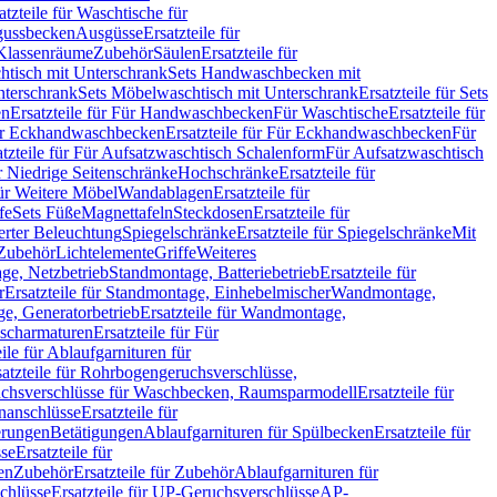
atzteile für Waschtische für
sgussbecken
Ausgüsse
Ersatzteile für
r Klassenräume
Zubehör
Säulen
Ersatzteile für
htisch mit Unterschrank
Sets Handwaschbecken mit
Unterschrank
Sets Möbelwaschtisch mit Unterschrank
Ersatzteile für Sets
en
Ersatzteile für Für Handwaschbecken
Für Waschtische
Ersatzteile für
r Eckhandwaschbecken
Ersatzteile für Für Eckhandwaschbecken
Für
atzteile für Für Aufsatzwaschtisch Schalenform
Für Aufsatzwaschtisch
ür Niedrige Seitenschränke
Hochschränke
Ersatzteile für
für Weitere Möbel
Wandablagen
Ersatzteile für
fe
Sets Füße
Magnettafeln
Steckdosen
Ersatzteile für
ierter Beleuchtung
Spiegelschränke
Ersatzteile für Spiegelschränke
Mit
Zubehör
Lichtelemente
Griffe
Weiteres
age, Netzbetrieb
Standmontage, Batteriebetrieb
Ersatzteile für
r
Ersatzteile für Standmontage, Einhebelmischer
Wandmontage,
, Generatorbetrieb
Ersatzteile für Wandmontage,
ischarmaturen
Ersatzteile für Für
eile für Ablaufgarnituren für
satzteile für Rohrbogengeruchsverschlüsse,
chsverschlüsse für Waschbecken, Raumsparmodell
Ersatzteile für
anschlüsse
Ersatzteile für
erungen
Betätigungen
Ablaufgarnituren für Spülbecken
Ersatzteile für
se
Ersatzteile für
en
Zubehör
Ersatzteile für Zubehör
Ablaufgarnituren für
chlüsse
Ersatzteile für UP-Geruchsverschlüsse
AP-