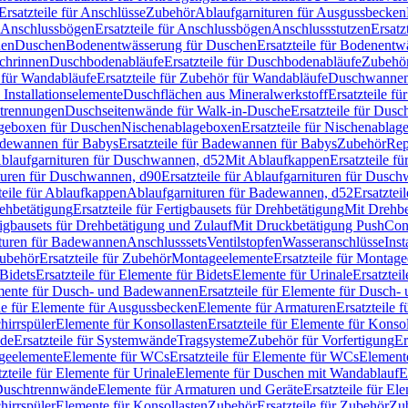
Ersatzteile für Anschlüsse
Zubehör
Ablaufgarnituren für Ausgussbecken
Anschlussbögen
Ersatzteile für Anschlussbögen
Anschlussstutzen
Ersatz
nen
Duschen
Bodenentwässerung für Duschen
Ersatzteile für Bodenent
schrinnen
Duschbodenabläufe
Ersatzteile für Duschbodenabläufe
Zubehör
für Wandabläufe
Ersatzteile für Zubehör für Wandabläufe
Duschwannen
Installationselemente
Duschflächen aus Mineralwerkstoff
Ersatzteile f
btrennungen
Duschseitenwände für Walk-in-Dusche
Ersatzteile für Dus
lageboxen für Duschen
Nischenablageboxen
Ersatzteile für Nischenabla
dewannen für Babys
Ersatzteile für Badewannen für Babys
Zubehör
Rep
 Ablaufgarnituren für Duschwannen, d52
Mit Ablaufkappen
Ersatzteile f
turen für Duschwannen, d90
Ersatzteile für Ablaufgarnituren für Dusc
teile für Ablaufkappen
Ablaufgarnituren für Badewannen, d52
Ersatztei
rehbetätigung
Ersatzteile für Fertigbausets für Drehbetätigung
Mit Drehbe
rtigbausets für Drehbetätigung und Zulauf
Mit Druckbetätigung PushCon
ituren für Badewannen
Anschlusssets
Ventilstopfen
Wasseranschlüsse
Inst
ubehör
Ersatzteile für Zubehör
Montageelemente
Ersatzteile für Montag
Bidets
Ersatzteile für Elemente für Bidets
Elemente für Urinale
Ersatztei
mente für Dusch- und Badewannen
Ersatzteile für Elemente für Dusch
ile für Elemente für Ausgussbecken
Elemente für Armaturen
Ersatzteile 
hirrspüler
Elemente für Konsollasten
Ersatzteile für Elemente für Konso
de
Ersatzteile für Systemwände
Tragsysteme
Zubehör für Vorfertigung
Er
ageelemente
Elemente für WCs
Ersatzteile für Elemente für WCs
Element
tzteile für Elemente für Urinale
Elemente für Duschen mit Wandablauf
E
r Duschtrennwände
Elemente für Armaturen und Geräte
Ersatzteile für E
hirrspüler
Elemente für Konsollasten
Zubehör
Ersatzteile für Zubehör
Zu