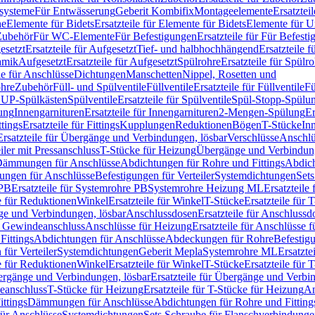
ssysteme
Für Entwässerung
Geberit Kombifix
Montageelemente
Ersatztei
he
Elemente für Bidets
Ersatzteile für Elemente für Bidets
Elemente für U
 Zubehör
Für WC-Elemente
Für Befestigungen
Ersatzteile für Für Befest
esetzt
Ersatzteile für Aufgesetzt
Tief- und halbhochhängend
Ersatzteile 
amik
Aufgesetzt
Ersatzteile für Aufgesetzt
Spülrohre
Ersatzteile für Spülr
le für Anschlüsse
Dichtungen
Manschetten
Nippel, Rosetten und
ohre
Zubehör
Füll- und Spülventile
Füllventile
Ersatzteile für Füllventile
Fü
ür UP-Spülkästen
Spülventile
Ersatzteile für Spülventile
Spül-Stopp-Spülu
ung
Innengarnituren
Ersatzteile für Innengarnituren
2-Mengen-Spülung
Er
ttings
Ersatzteile für Fittings
Kupplungen
Reduktionen
Bögen
T-Stücke
In
Ersatzteile für Übergänge und Verbindungen, lösbar
Verschlüsse
Anschlü
iler mit Pressanschluss
T-Stücke für Heizung
Übergänge und Verbindung
ämmungen für Anschlüsse
Abdichtungen für Rohre und Fittings
Abdich
gungen für Anschlüsse
Befestigungen für Verteiler
Systemdichtungen
Set
 PB
Ersatzteile für Systemrohre PB
Systemrohre Heizung ML
Ersatzteil
le für Reduktionen
Winkel
Ersatzteile für Winkel
T-Stücke
Ersatzteile für 
nge und Verbindungen, lösbar
Anschlussdosen
Ersatzteile für Anschlussd
it Gewindeanschluss
Anschlüsse für Heizung
Ersatzteile für Anschlüsse 
Fittings
Abdichtungen für Anschlüsse
Abdeckungen für Rohre
Befestig
für Verteiler
Systemdichtungen
Geberit Mepla
Systemrohre ML
Ersatzte
le für Reduktionen
Winkel
Ersatzteile für Winkel
T-Stücke
Ersatzteile für 
rgänge und Verbindungen, lösbar
Ersatzteile für Übergänge und Verbi
deanschluss
T-Stücke für Heizung
Ersatzteile für T-Stücke für Heizung
An
ttings
Dämmungen für Anschlüsse
Abdichtungen für Rohre und Fitting
für Anschlüsse
Systemdichtungen
Sets Schraube für Flanschverbindung