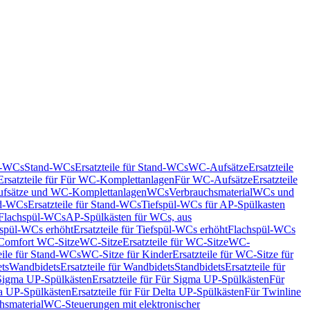
nd-WCs
Stand-WCs
Ersatzteile für Stand-WCs
WC-Aufsätze
Ersatzteile
Ersatzteile für Für WC-Komplettanlagen
Für WC-Aufsätze
Ersatzteile
fsätze und WC-Komplettanlagen
WCs
Verbrauchsmaterial
WCs und
d-WCs
Ersatzteile für Stand-WCs
Tiefspül-WCs für AP-Spülkasten
r Flachspül-WCs
AP-Spülkästen für WCs, aus
fspül-WCs erhöht
Ersatzteile für Tiefspül-WCs erhöht
Flachspül-WCs
r Comfort WC-Sitze
WC-Sitze
Ersatzteile für WC-Sitze
WC-
eile für Stand-WCs
WC-Sitze für Kinder
Ersatzteile für WC-Sitze für
ts
Wandbidets
Ersatzteile für Wandbidets
Standbidets
Ersatzteile für
Sigma UP-Spülkästen
Ersatzteile für Für Sigma UP-Spülkästen
Für
a UP-Spülkästen
Ersatzteile für Für Delta UP-Spülkästen
Für Twinline
hsmaterial
WC-Steuerungen mit elektronischer