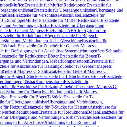
nippel
Muffen
Ersatzteile für Muffen
Reduktionen
Ersatzteile für
bergänge unlösbar
Ersatzteile für Übergänge unlösbar
Übergänge und
chlüsse
Ersatzteile für Verschlüsse
Anschlüsse
Ersatzteile für
401
Rohrnippel
Muffen
Ersatzteile für Muffen
Reduktionen
Ersatzteile
e und Verbindungen, lösbar
Ersatzteile für Übergänge und
zteile für Geberit Mapress Edelstahl, LABS-frei
Systemrohre
satzteile für Reduktionen
Bögen
Ersatzteile für Bögen
T-
bergänge und Verbindungen, lösbar
Verschlüsse
Ersatzteile für
 Edelstahl
Ersatzteile für Zubehör für Geberit Mapress
ile für Befestigungen für Anschlüsse
Systemdichtungen
Sets Schraube
Ersatzteile für Reduktionen
Bögen
Ersatzteile für Bögen
T-
bergänge und Verbindungen, lösbar
Kompensatoren
Ersatzteile für
zteile für Anschlüsse für Heizung
Zubehör für Geberit Mapress
hl
Geberit Mapress C-Stahl
Ersatzteile für Geberit Mapress C-
ile für Bögen
T-Stücke
Ersatzteile für T-Stücke
Kreuzstücke
Ersatzteile
Verbindungen, lösbar
Kompensatoren
Ersatzteile für
zteile für Anschlüsse für Heizung
Zubehör für Geberit Mapress C-
ets Schraube für Flanschverbindungen
Geberit Mapress
Bögen
Ersatzteile für Bögen
T-Stücke
Ersatzteile für T-
eile für Übergänge unlösbar
Übergänge und Verbindungen,
e für Heizung
Ersatzteile für T-Stücke für Heizung
Anschlüsse für
ür Muffen
Reduktionen
Ersatzteile für Reduktionen
Bögen
Ersatzteile für
ile für Übergänge und Verbindungen, lösbar
Verschlüsse
Ersatzteile für
mungen für Anschlüsse
Abdichtungen für Rohre und