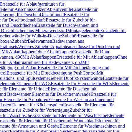
Ersatzteile für Ablaufgarnituren für
teile für Anschlussstutzen
Ablaufventile
Ersatzteile für
wässerung für Duschen
Duschrinnen
Ersatzteile für
 für Duschbodenabläufe
Ersatzteile für Zubehör für
 und Duschflächen
Ersatzteile für Duschwannen und
ür Duschflächen aus Mineralwerkstoff
Montageelemente
Ersatzteile für
chseitenwände für Walk-in-Dusche
Zubehör
Ersatzteile für
geboxen
Zubehör
Badewannen
Badewannen aus
aratursets
Weiteres Zubehör
Apparateanschlüsse für Duschen und
ür Mit Ablaufkappen
Ohne Ablaufkappen
Ersatzteile für Ohne
hwannen, d90
Mit Ablaufkappen
Ersatzteile für Mit Ablaufkappen
Ohne
le für Ablaufgarnituren für Badewannen, d52
Mit
tätigung und Zulauf
Ersatzteile für Mit Drehbetätigung und
trol
Ersatzteile für Mit Druckbetätigung PushControl
Mit
allations- und Spülsysteme
Geberit Duofix
Systemwände
Ersatzteile für
eelemente
Elemente für WCs
Ersatzteile für Elemente für WCs
Elemente
le für Elemente für Urinale
Elemente für Duschen mit
- und Badewannen
Elemente für Duschtrennwände
Ersatzteile für
für Elemente für Armaturen
Elemente für Waschmaschinen und
llasten
Elemente für Küchenspülen
Ersatzteile für Elemente für
satzteile für Zubehör für Vorfertigung
Zubehör für
e für Waschtische
Ersatzteile für Elemente für Waschtische
Elemente
rsatzteile für Elemente für Duschen mit Wandablauf
Elemente für
lemente für Armaturen und Geräte
Elemente für Waschmaschinen und
behör
Ersatzteile für Zubehör
Für Systemwände
Ersatzteile für Für