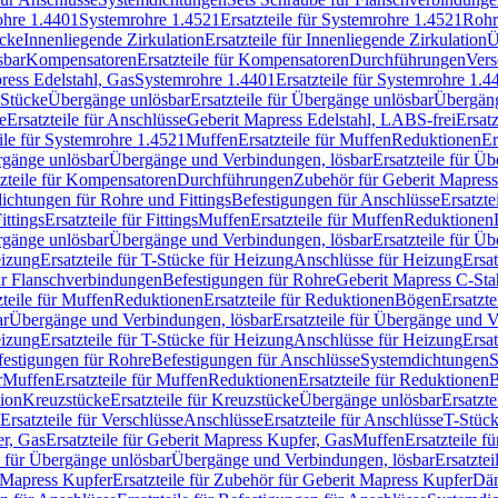
rohre 1.4401
Systemrohre 1.4521
Ersatzteile für Systemrohre 1.4521
Rohr
ücke
Innenliegende Zirkulation
Ersatzteile für Innenliegende Zirkulation
Ü
sbar
Kompensatoren
Ersatzteile für Kompensatoren
Durchführungen
Vers
press Edelstahl, Gas
Systemrohre 1.4401
Ersatzteile für Systemrohre 1.4
-Stücke
Übergänge unlösbar
Ersatzteile für Übergänge unlösbar
Übergäng
e
Ersatzteile für Anschlüsse
Geberit Mapress Edelstahl, LABS-frei
Ersat
eile für Systemrohre 1.4521
Muffen
Ersatzteile für Muffen
Reduktionen
Er
ergänge unlösbar
Übergänge und Verbindungen, lösbar
Ersatzteile für Ü
tzteile für Kompensatoren
Durchführungen
Zubehör für Geberit Mapress
ichtungen für Rohre und Fittings
Befestigungen für Anschlüsse
Ersatzte
ittings
Ersatzteile für Fittings
Muffen
Ersatzteile für Muffen
Reduktionen
ergänge unlösbar
Übergänge und Verbindungen, lösbar
Ersatzteile für Ü
eizung
Ersatzteile für T-Stücke für Heizung
Anschlüsse für Heizung
Ersat
ür Flanschverbindungen
Befestigungen für Rohre
Geberit Mapress C-Sta
zteile für Muffen
Reduktionen
Ersatzteile für Reduktionen
Bögen
Ersatzte
ar
Übergänge und Verbindungen, lösbar
Ersatzteile für Übergänge und 
eizung
Ersatzteile für T-Stücke für Heizung
Anschlüsse für Heizung
Ersat
festigungen für Rohre
Befestigungen für Anschlüsse
Systemdichtungen
S
r
Muffen
Ersatzteile für Muffen
Reduktionen
Ersatzteile für Reduktionen
tion
Kreuzstücke
Ersatzteile für Kreuzstücke
Übergänge unlösbar
Ersatzt
Ersatzteile für Verschlüsse
Anschlüsse
Ersatzteile für Anschlüsse
T-Stück
r, Gas
Ersatzteile für Geberit Mapress Kupfer, Gas
Muffen
Ersatzteile f
e für Übergänge unlösbar
Übergänge und Verbindungen, lösbar
Ersatzte
 Mapress Kupfer
Ersatzteile für Zubehör für Geberit Mapress Kupfer
Däm