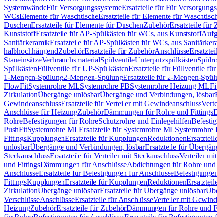
Systemwände
Für Versorgungssysteme
Ersatzteile für Für Versorgung
WCs
Elemente für Waschtische
Ersatzteile für Elemente für Waschtisc
Duschen
Ersatzteile für Elemente für Duschen
Zubehör
Ersatzteile für
Kunststoff
Ersatzteile für AP-Spülkästen für WCs, aus Kunststoff
Aufg
Sanitärkeramik
Ersatzteile für AP-Spülkästen für WCs, aus Sanitärker
halbhochhängend
Zubehör
Ersatzteile für Zubehör
Anschlüsse
Ersatztei
Staueinsätze
Verbrauchsmaterial
Spülventile
Unterputzspülkästen
Spülr
Spülkästen
Füllventile für UP-Spülkästen
Ersatzteile für Füllventile f
1-Mengen-Spülung
2-Mengen-Spülung
Ersatzteile für 2-Mengen-Spül
FlowFit
Systemrohre ML
Systemrohre PB
Systemrohre Heizung ML
Fi
Zirkulation
Übergänge unlösbar
Übergänge und Verbindungen, lösbar
Gewindeanschluss
Ersatzteile für Verteiler mit Gewindeanschluss
Verte
Anschlüsse für Heizung
Zubehör
Dämmungen für Rohre und Fittings
D
Rohre
Befestigungen für Rohre
Schutzrohre und Einlegehilfen
Befesti
PushFit
Systemrohre ML
Ersatzteile für Systemrohre ML
Systemrohre
Fittings
Kupplungen
Ersatzteile für Kupplungen
Reduktionen
Ersatztei
unlösbar
Übergänge und Verbindungen, lösbar
Ersatzteile für Übergä
Steckanschluss
Ersatzteile für Verteiler mit Steckanschluss
Verteiler m
und Fittings
Dämmungen für Anschlüsse
Abdichtungen für Rohre und 
Anschlüsse
Ersatzteile für Befestigungen für Anschlüsse
Befestigungen 
Fittings
Kupplungen
Ersatzteile für Kupplungen
Reduktionen
Ersatztei
Zirkulation
Übergänge unlösbar
Ersatzteile für Übergänge unlösbar
Übe
Verschlüsse
Anschlüsse
Ersatzteile für Anschlüsse
Verteiler mit Gewin
Heizung
Zubehör
Ersatzteile für Zubehör
Dämmungen für Rohre und Fi
für Rohre
Befestigungen für Anschlüsse
Ersatzteile für Befestigungen 