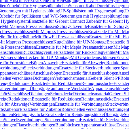
n für Anschlüsse
Ersatzteile für Befestigungen für Anschlüsse
Systemdi
iten
Zubehör für Hygienespüleinheiten
Sensoren
Kabel
Durchflussbegren
-Steuerungen mit Hygienespülung
UP-Spülkästen mit Hygienespülung
Hy
r Zubehör für Spülkästen und WC-Steuerungen mit Hygienespülung
Sens
t Hygienesystem
Ersatzteile für Geberit Connect Zubehör für Geberit 
le
Mit Mapress Pressanschlüssen
Schrägsitzventile
Ersatzteile für Schrägs
a Pressanschlüssen
Mit Mapress Pressanschlüssen
Ersatzteile für Mit Ma
eile für Kugelhähne
Mit FlowFit Pressanschlüssen
Ersatzteile für Mit F
 Mit Mapress Pressanschlüssen
Kugelhähne für UP-Montage
Ersatzteile
la Pressanschlüssen
Ersatzteile für Mit Mepla Pressanschlüssen
Mit Map
eanschlüssen
Rückschlagventile
Ersatzteile für Rückschlagventile
Mit Map
ür Wasserzählerstrecken für UP-Montage
Mit Gewindeanschlüssen
Ersatz
le für Formstücke
Bögen
Abzweige
Ersatzteile für Abzweige
Reduktione
verbindungen
Steckverbindungen
Ersatzteile für Steckverbindungen
Span
Apparateanschlüsse
Anschlussbögen
Ersatzteile für Anschlussbögen
Ansch
hellen
Verschlüsse
Dichtungen
Verbrauchsmaterial
Geberit Silent-PP
Roh
weige
Reduktionen
Ersatzteile für Reduktionen
Reinigungsstücke
Ersatzte
allverbindungen
Übergänge auf andere Werkstoffe
Apparateanschlüsse
E
ehör
Verschlüsse
Dichtungen
Schutzdeckel
Verbrauchsmaterial
Geberit Si
weige
Reduktionen
Ersatzteile für Reduktionen
Reinigungsstücke
Ersatzte
ile für Abzweige
Verbindungen
Ersatzteile für Verbindungen
Steckverbi
ffe
Zubehör
Ersatzteile für Zubehör
Rohrschellen
Verschlüsse
Dichtungen
ktionen
Reinigungsstücke
Ersatzteile für Reinigungsstücke
Übergänge
So
gen
Schweißverbindungen
Steckverbindungen
Ersatzteile für Steckverbi
bindungen
Flanschverbindungen
Bundbüchsen
Apparateanschlüsse
Ersatz