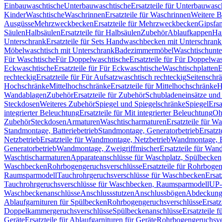
Einbauwaschtische
Unterbauwaschtische
Ersatzteile für Unterbauwasc
Kinder
Waschtische
Waschrinnen
Ersatzteile für Waschrinnen
Weitere 
Ausgüsse
Mehrzweckbecken
Ersatzteile für Mehrzweckbecken
Gipsfa
Säulen
Halbsäulen
Ersatzteile für Halbsäulen
Zubehör
Ablaufkappen
Ha
Unterschrank
Ersatzteile für Sets Handwaschbecken mit Unterschrank
Möbelwaschtisch mit Unterschrank
Badezimmermöbel
Waschtischunte
Für Waschtische
Für Doppelwaschtische
Ersatzteile für Für Doppelwa
Eckwaschtische
Ersatzteile für Für Eckwaschtische
Waschtischplatten
E
rechteckig
Ersatzteile für Für Aufsatzwaschtisch rechteckig
Seitenschr
Hochschränke
Mittelhochschränke
Ersatzteile für Mittelhochschränke
H
Wandablagen
Zubehör
Ersatzteile für Zubehör
Schubladeneinsätze un
Steckdosen
Weiteres Zubehör
Spiegel und Spiegelschränke
Spiegel
Ersa
integrierter Beleuchtung
Ersatzteile für Mit integrierter Beleuchtung
Oh
Zubehör
Steckdosen
Armaturen
Waschtischarmaturen
Ersatzteile für W
Standmontage, Batteriebetrieb
Standmontage, Generatorbetrieb
Ersatzt
Netzbetrieb
Ersatzteile für Wandmontage, Netzbetrieb
Wandmontage, Ba
Generatorbetrieb
Wandmontage, Zweigriffmischer
Ersatzteile für Wa
Waschtischarmaturen
Apparateanschlüsse für Waschplatz, Spülbecke
Waschbecken
Rohrbogengeruchsverschlüsse
Ersatzteile für Rohrboge
Raumsparmodell
Tauchrohrgeruchsverschlüsse für Waschbecken
Ersat
Tauchrohrgeruchsverschlüsse für Waschbecken, Raumsparmodell
UP-
Waschbeckenanschlüsse
Anschlussstutzen
Anschlussbögen
Abdeckung
Ablaufgarnituren für Spülbecken
Rohrbogengeruchsverschlüsse
Ersatz
Doppelkammergeruchsverschlüsse
Spülbeckenanschlüsse
Ersatzteile 
Geräte
Ersatzteile für Ablaufgarnituren für Geräte
Rohrbogengeruchsve