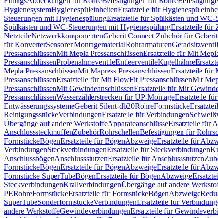
Fittings
Abdeckungen für Rohre
Befestigungen für Rohre
Befestigunge
Hygienesystem
Hygienespüleinheiten
Ersatzteile für Hygienespüleinhe
Steuerungen mit Hygienespülung
Ersatzteile für Spülkästen und WC
Spülkästen und WC-Steuerungen mit Hygienespülung
Ersatzteile fü
Netzteile
Netzwerkkomponenten
Geberit Connect Zubehör für Geberi
für Konverter
Sensoren
Montagematerial
Rohrarmaturen
Geradsitzventi
Pressanschlüssen
Mit Mepla Pressanschlüssen
Ersatzteile für Mit Mepl
Pressanschlüssen
Probenahmeventile
Entleerventile
Kugelhähne
Ersatzt
Mepla Pressanschlüssen
Mit Mapress Pressanschlüssen
Ersatzteile für
Pressanschlüssen
Ersatzteile für Mit FlowFit Pressanschlüssen
Mit Mep
Pressanschlüssen
Mit Gewindeanschlüssen
Ersatzteile für Mit Gewind
Pressanschlüssen
Wasserzählerstrecken für UP-Montage
Ersatzteile f
Entwässerungssysteme
Geberit Silent-db20
Rohre
Formstücke
Ersatztei
Reinigungsstücke
Verbindungen
Ersatzteile für Verbindungen
Schweiß
Übergänge auf andere Werkstoffe
Apparateanschlüsse
Ersatzteile für 
Anschlusssteckmuffen
Zubehör
Rohrschellen
Befestigungen für Rohrsc
Formstücke
Bögen
Ersatzteile für Bögen
Abzweige
Ersatzteile für Abz
Verbindungen
Steckverbindungen
Ersatzteile für Steckverbindungen
Kr
Anschlussbögen
Anschlussstutzen
Ersatzteile für Anschlussstutzen
Zub
Formstücke
Bögen
Ersatzteile für Bögen
Abzweige
Ersatzteile für Abz
Formstücke SuperTube
Bögen
Ersatzteile für Bögen
Abzweige
Ersatzte
Steckverbindungen
Krallverbindungen
Übergänge auf andere Werksto
PE
Rohre
Formstücke
Ersatzteile für Formstücke
Bögen
Abzweige
Redu
SuperTube
Sonderformstücke
Verbindungen
Ersatzteile für Verbindun
andere Werkstoffe
Gewindeverbindungen
Ersatzteile für Gewindever