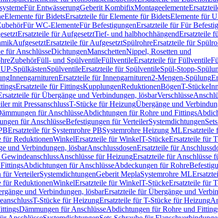
ssysteme
Für Entwässerung
Geberit Kombifix
Montageelemente
Ersatztei
he
Elemente für Bidets
Ersatzteile für Elemente für Bidets
Elemente für U
 Zubehör
Für WC-Elemente
Für Befestigungen
Ersatzteile für Für Befest
esetzt
Ersatzteile für Aufgesetzt
Tief- und halbhochhängend
Ersatzteile 
amik
Aufgesetzt
Ersatzteile für Aufgesetzt
Spülrohre
Ersatzteile für Spülr
le für Anschlüsse
Dichtungen
Manschetten
Nippel, Rosetten und
ohre
Zubehör
Füll- und Spülventile
Füllventile
Ersatzteile für Füllventile
Fü
ür UP-Spülkästen
Spülventile
Ersatzteile für Spülventile
Spül-Stopp-Spülu
ung
Innengarnituren
Ersatzteile für Innengarnituren
2-Mengen-Spülung
Er
ttings
Ersatzteile für Fittings
Kupplungen
Reduktionen
Bögen
T-Stücke
In
Ersatzteile für Übergänge und Verbindungen, lösbar
Verschlüsse
Anschlü
iler mit Pressanschluss
T-Stücke für Heizung
Übergänge und Verbindung
ämmungen für Anschlüsse
Abdichtungen für Rohre und Fittings
Abdich
gungen für Anschlüsse
Befestigungen für Verteiler
Systemdichtungen
Set
 PB
Ersatzteile für Systemrohre PB
Systemrohre Heizung ML
Ersatzteil
le für Reduktionen
Winkel
Ersatzteile für Winkel
T-Stücke
Ersatzteile für 
nge und Verbindungen, lösbar
Anschlussdosen
Ersatzteile für Anschlussd
it Gewindeanschluss
Anschlüsse für Heizung
Ersatzteile für Anschlüsse 
Fittings
Abdichtungen für Anschlüsse
Abdeckungen für Rohre
Befestig
für Verteiler
Systemdichtungen
Geberit Mepla
Systemrohre ML
Ersatzte
le für Reduktionen
Winkel
Ersatzteile für Winkel
T-Stücke
Ersatzteile für 
rgänge und Verbindungen, lösbar
Ersatzteile für Übergänge und Verbi
deanschluss
T-Stücke für Heizung
Ersatzteile für T-Stücke für Heizung
An
ttings
Dämmungen für Anschlüsse
Abdichtungen für Rohre und Fitting
für Anschlüsse
Systemdichtungen
Sets Schraube für Flanschverbindung