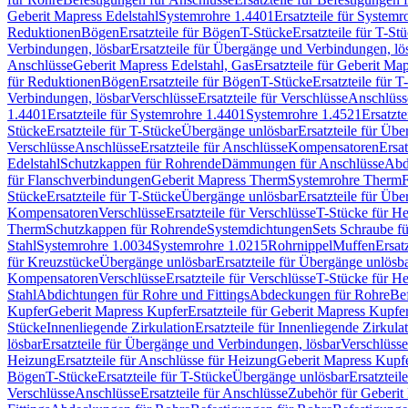
Geberit Mapress Edelstahl
Systemrohre 1.4401
Ersatzteile für System
Reduktionen
Bögen
Ersatzteile für Bögen
T-Stücke
Ersatzteile für T-St
Verbindungen, lösbar
Ersatzteile für Übergänge und Verbindungen, lö
Anschlüsse
Geberit Mapress Edelstahl, Gas
Ersatzteile für Geberit Ma
für Reduktionen
Bögen
Ersatzteile für Bögen
T-Stücke
Ersatzteile für T
Verbindungen, lösbar
Verschlüsse
Ersatzteile für Verschlüsse
Anschlüss
1.4401
Ersatzteile für Systemrohre 1.4401
Systemrohre 1.4521
Ersatzt
Stücke
Ersatzteile für T-Stücke
Übergänge unlösbar
Ersatzteile für Üb
Verschlüsse
Anschlüsse
Ersatzteile für Anschlüsse
Kompensatoren
Ersa
Edelstahl
Schutzkappen für Rohrende
Dämmungen für Anschlüsse
Abd
für Flanschverbindungen
Geberit Mapress Therm
Systemrohre Therm
F
Stücke
Ersatzteile für T-Stücke
Übergänge unlösbar
Ersatzteile für Üb
Kompensatoren
Verschlüsse
Ersatzteile für Verschlüsse
T-Stücke für H
Therm
Schutzkappen für Rohrende
Systemdichtungen
Sets Schraube f
Stahl
Systemrohre 1.0034
Systemrohre 1.0215
Rohrnippel
Muffen
Ersat
für Kreuzstücke
Übergänge unlösbar
Ersatzteile für Übergänge unlösb
Kompensatoren
Verschlüsse
Ersatzteile für Verschlüsse
T-Stücke für H
Stahl
Abdichtungen für Rohre und Fittings
Abdeckungen für Rohre
Be
Kupfer
Geberit Mapress Kupfer
Ersatzteile für Geberit Mapress Kupfe
Stücke
Innenliegende Zirkulation
Ersatzteile für Innenliegende Zirkula
lösbar
Ersatzteile für Übergänge und Verbindungen, lösbar
Verschlüsse
Heizung
Ersatzteile für Anschlüsse für Heizung
Geberit Mapress Kupfe
Bögen
T-Stücke
Ersatzteile für T-Stücke
Übergänge unlösbar
Ersatzteil
Verschlüsse
Anschlüsse
Ersatzteile für Anschlüsse
Zubehör für Geberit