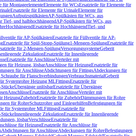
le für Montageelemente
Elemente für WCs
Ersatzteile für Elemente für
rinale
Ersatzteile für Elemente für Urinale
Elemente für
igungen
Aufputzspülkästen
AP-Spülkästen für WCs, aus
für Tief- und halbhochhängend
AP-Spülkästen für WCs, aus
ohre
Hochhängend
Ersatzteile für Hochhängend
Tief- und
llventile für AP-Spülkästen
Ersatzteile für Füllventile für AP-
ng
Ersatzteile für Spül-Stopp-Spülung
1-Mengen-Spülung
Ersatzteile für
satzteile für 2-Mengen-Spülung
Versorgungssysteme
Geberit
nenliegende Zirkulation
Ersatzteile für Innenliegende
sse
Ersatzteile für Anschlüsse
Verteiler mit
en für Heizung, lösbar
Anschlüsse für Heizung
Ersatzteile für
tungen für Anschlüsse
Abdichtungen für Fittings
Abdeckungen für
s Schraube für Flanschverbindungen
Verbrauchsmaterial
Geberit
e für Systemrohre Heizung ML
Fittings
Ersatzteile für
T-Stücke
Übergänge unlösbar
Ersatzteile für Übergänge
osen
Anschlüsse
Ersatzteile für Anschlüsse
Verteiler mit
für Heizung
Zubehör
Ersatzteile für Zubehör
Dämmungen für Rohre
ungen für Rohre
Schutzrohre und Einlegehilfen
Befestigungen für
ile für Systemrohre ML
Fittings
Ersatzteile für
T-Stücke
Innenliegende Zirkulation
Ersatzteile für Innenliegende
ndungen, lösbar
Verschlüsse
Ersatzteile für
schlüsse für Heizung
Ersatzteile für Anschlüsse für
s
Abdichtungen für Anschlüsse
Abdeckungen für Rohre
Befestigungen
en
Geberit Mapress Edelstahl
Geberit Mapress Edelstahl
Ersatzteile für