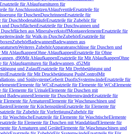
Ersatzteile für Ablaufgarnituren für
teile für Anschlussstutzen
Ablaufventile
Ersatzteile für
wässerung für Duschen
Duschrinnen
Ersatzteile für
 für Duschbodenabläufe
Ersatzteile für Zubehör für
 und Duschflächen
Ersatzteile für Duschwannen und
ür Duschflächen aus Mineralwerkstoff
Montageelemente
Ersatzteile für
chseitenwände für Walk-in-Dusche
Zubehör
Ersatzteile für
geboxen
Zubehör
Badewannen
Badewannen aus
aratursets
Weiteres Zubehör
Apparateanschlüsse für Duschen und
ür Mit Ablaufkappen
Ohne Ablaufkappen
Ersatzteile für Ohne
hwannen, d90
Mit Ablaufkappen
Ersatzteile für Mit Ablaufkappen
Ohne
le für Ablaufgarnituren für Badewannen, d52
Mit
tätigung und Zulauf
Ersatzteile für Mit Drehbetätigung und
trol
Ersatzteile für Mit Druckbetätigung PushControl
Mit
allations- und Spülsysteme
Geberit Duofix
Systemwände
Ersatzteile für
eelemente
Elemente für WCs
Ersatzteile für Elemente für WCs
Elemente
le für Elemente für Urinale
Elemente für Duschen mit
- und Badewannen
Elemente für Duschtrennwände
Ersatzteile für
für Elemente für Armaturen
Elemente für Waschmaschinen und
llasten
Elemente für Küchenspülen
Ersatzteile für Elemente für
satzteile für Zubehör für Vorfertigung
Zubehör für
e für Waschtische
Ersatzteile für Elemente für Waschtische
Elemente
rsatzteile für Elemente für Duschen mit Wandablauf
Elemente für
lemente für Armaturen und Geräte
Elemente für Waschmaschinen und
behör
Ersatzteile für Zubehör
Für Systemwände
Ersatzteile für Für