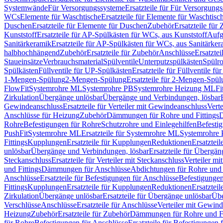
Systemwände
Für Versorgungssysteme
Ersatzteile für Für Versorgung
WCs
Elemente für Waschtische
Ersatzteile für Elemente für Waschtisc
Duschen
Ersatzteile für Elemente für Duschen
Zubehör
Ersatzteile für
Kunststoff
Ersatzteile für AP-Spülkästen für WCs, aus Kunststoff
Aufg
Sanitärkeramik
Ersatzteile für AP-Spülkästen für WCs, aus Sanitärker
halbhochhängend
Zubehör
Ersatzteile für Zubehör
Anschlüsse
Ersatztei
Staueinsätze
Verbrauchsmaterial
Spülventile
Unterputzspülkästen
Spülr
Spülkästen
Füllventile für UP-Spülkästen
Ersatzteile für Füllventile f
1-Mengen-Spülung
2-Mengen-Spülung
Ersatzteile für 2-Mengen-Spül
FlowFit
Systemrohre ML
Systemrohre PB
Systemrohre Heizung ML
Fi
Zirkulation
Übergänge unlösbar
Übergänge und Verbindungen, lösbar
Gewindeanschluss
Ersatzteile für Verteiler mit Gewindeanschluss
Verte
Anschlüsse für Heizung
Zubehör
Dämmungen für Rohre und Fittings
D
Rohre
Befestigungen für Rohre
Schutzrohre und Einlegehilfen
Befesti
PushFit
Systemrohre ML
Ersatzteile für Systemrohre ML
Systemrohre
Fittings
Kupplungen
Ersatzteile für Kupplungen
Reduktionen
Ersatztei
unlösbar
Übergänge und Verbindungen, lösbar
Ersatzteile für Übergä
Steckanschluss
Ersatzteile für Verteiler mit Steckanschluss
Verteiler m
und Fittings
Dämmungen für Anschlüsse
Abdichtungen für Rohre und 
Anschlüsse
Ersatzteile für Befestigungen für Anschlüsse
Befestigungen 
Fittings
Kupplungen
Ersatzteile für Kupplungen
Reduktionen
Ersatztei
Zirkulation
Übergänge unlösbar
Ersatzteile für Übergänge unlösbar
Übe
Verschlüsse
Anschlüsse
Ersatzteile für Anschlüsse
Verteiler mit Gewin
Heizung
Zubehör
Ersatzteile für Zubehör
Dämmungen für Rohre und Fi
für Rohre
Befestigungen für Anschlüsse
Ersatzteile für Befestigungen 