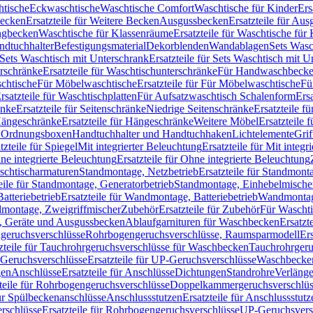
htische
Eckwaschtische
Waschtische Comfort
Waschtische für Kinder
Ers
Becken
Ersatzteile für Weitere Becken
Ausgussbecken
Ersatzteile für Au
ngbecken
Waschtische für Klassenräume
Ersatzteile für Waschtische fü
ndtuchhalter
Befestigungsmaterial
Dekorblenden
Wandablagen
Sets Wasc
Sets Waschtisch mit Unterschrank
Ersatzteile für Sets Waschtisch mit 
rschränke
Ersatzteile für Waschtischunterschränke
Für Handwaschbeck
schtische
Für Möbelwaschtische
Ersatzteile für Für Möbelwaschtische
Fü
rsatzteile für Waschtischplatten
Für Aufsatzwaschtisch Schalenform
Ers
änke
Ersatzteile für Seitenschränke
Niedrige Seitenschränke
Ersatzteile f
ängeschränke
Ersatzteile für Hängeschränke
Weitere Möbel
Ersatzteile 
d Ordnungsboxen
Handtuchhalter und Handtuchhaken
Lichtelemente
Grif
tzteile für Spiegel
Mit integrierter Beleuchtung
Ersatzteile für Mit integr
ne integrierte Beleuchtung
Ersatzteile für Ohne integrierte Beleuchtung
aschtischarmaturen
Standmontage, Netzbetrieb
Ersatzteile für Standmont
eile für Standmontage, Generatorbetrieb
Standmontage, Einhebelmische
tteriebetrieb
Ersatzteile für Wandmontage, Batteriebetrieb
Wandmontage
ndmontage, Zweigriffmischer
Zubehör
Ersatzteile für Zubehör
Für Wascht
n, Geräte und Ausgussbecken
Ablaufgarnituren für Waschbecken
Ersatzt
ngeruchsverschlüsse
Rohrbogengeruchsverschlüsse, Raumsparmodell
Er
zteile für Tauchrohrgeruchsverschlüsse für Waschbecken
Tauchrohrgeru
Geruchsverschlüsse
Ersatzteile für UP-Geruchsverschlüsse
Waschbecken
en
Anschlüsse
Ersatzteile für Anschlüsse
Dichtungen
Standrohre
Verläng
teile für Rohrbogengeruchsverschlüsse
Doppelkammergeruchsverschlüs
für Spülbeckenanschlüsse
Anschlussstutzen
Ersatzteile für Anschlussstutz
rschlüsse
Ersatzteile für Rohrbogengeruchsverschlüsse
UP-Geruchsvers