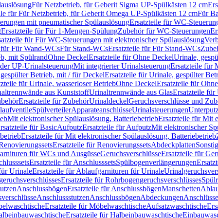
lauslösung
Für Netzbetrieb, für Geberit Sigma UP-Spülkästen 12 cm
Ers
ile für Für Netzbetrieb, für Geberit Omega UP-Spülkästen 12 cm
Für Ba
rungen mit pneumatischer Spülauslösung
Ersatzteile für WC-Steuerun
g
Ersatzteile für Für 1-Mengen-Spülung
Zubehör für WC-Steuerungen
Er
satzteile für Für WC-Steuerungen mit elektronischer Spülauslösung
Ver
le für Für Wand-WCs
Für Stand-WCs
Ersatzteile für Für Stand-WCs
Zube
ieb, mit Spülrand
Ohne Deckel
Ersatzteile für Ohne Deckel
Urinale, gespü
 oder UP-Urinalsteuerung
Mit integrierter Urinalsteuerung
Ersatzteile für 
 gespülter Betrieb, mit / für Deckel
Ersatzteile für Urinale, gespülter Bet
zteile für Urinale, wasserloser Betrieb
Ohne Deckel
Ersatzteile für Ohn
inaltrennwände aus Kunststoff
Urinaltrennwände aus Glas
Ersatzteile fü
behör
Ersatzteile für Zubehör
Urinaldeckel
Geruchsverschlüsse und Zub
aufventile
Spülverteiler
Apparateanschlüsse
Urinalsteuerungen
Unterput
ieb
Mit elektronischer Spülauslösung, Batteriebetrieb
Ersatzteile für Mit
rsatzteile für Basic
Aufputz
Ersatzteile für Aufputz
Mit elektronischer Sp
betrieb
Ersatzteile für Mit elektronischer Spülauslösung, Batteriebetrieb
Renovierungssets
Ersatzteile für Renovierungssets
Abdeckplatten
Sonsti
fgarnituren für WCs und Ausgüsse
Geruchsverschlüsse
Ersatzteile für Ge
hlusssets
Ersatzteile für Anschlusssets
Spülbogenverlängerungen
Ersatz
für Urinale
Ersatzteile für Ablaufgarnituren für Urinale
Urinalgeruchsver
eruchsverschlüsses
Ersatzteile für Rohrbogengeruchsverschlüsses
Spül
tutzen
Anschlussbögen
Ersatzteile für Anschlussbögen
Manschetten
Ablau
sverschlüsse
Anschlussstutzen
Anschlussbögen
Abdeckungen
Anschlüss
elwaschtische
Ersatzteile für Möbelwaschtische
Aufsatzwaschtische
Ers
albeinbauwaschtische
Ersatzteile für Halbeinbauwaschtische
Einbauwasc