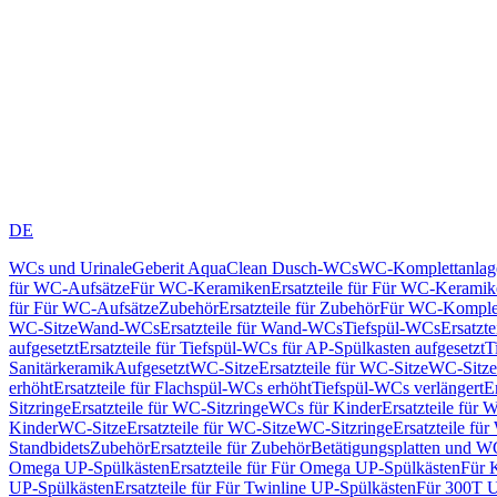
DE
WCs und Urinale
Geberit AquaClean Dusch-WCs
WC-Komplettanlag
für WC-Aufsätze
Für WC-Keramiken
Ersatzteile für Für WC-Kerami
für Für WC-Aufsätze
Zubehör
Ersatzteile für Zubehör
Für WC-Komplet
WC-Sitze
Wand-WCs
Ersatzteile für Wand-WCs
Tiefspül-WCs
Ersatzt
aufgesetzt
Ersatzteile für Tiefspül-WCs für AP-Spülkasten aufgesetzt
T
Sanitärkeramik
Aufgesetzt
WC-Sitze
Ersatzteile für WC-Sitze
WC-Sitze
erhöht
Ersatzteile für Flachspül-WCs erhöht
Tiefspül-WCs verlängert
E
Sitzringe
Ersatzteile für WC-Sitzringe
WCs für Kinder
Ersatzteile für 
Kinder
WC-Sitze
Ersatzteile für WC-Sitze
WC-Sitzringe
Ersatzteile fü
Standbidets
Zubehör
Ersatzteile für Zubehör
Betätigungsplatten und W
Omega UP-Spülkästen
Ersatzteile für Für Omega UP-Spülkästen
Für 
UP-Spülkästen
Ersatzteile für Für Twinline UP-Spülkästen
Für 300T U