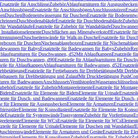
Ersatzteile für Anschlüsse
Zubehör
Ablaufgarnituren für Ausgussbecken
Anschlussbögen
Ersatzteile für Anschlussbögen
Anschlussstutzen
Ersatz
nen
Duschen
Bodenentwässerung für Duschen
Ersatzteile für Bodenent
schrinnen
Duschbodenabläufe
Ersatzteile für Duschbodenabläufe
Zubehör
für Wandabläufe
Ersatzteile für Zubehör für Wandabläufe
Duschwannen
Installationselemente
Duschflächen aus Mineralwerkstoff
Ersatzteile f
btrennungen
Duschseitenwände für Walk-in-Dusche
Ersatzteile für Dus
lageboxen für Duschen
Nischenablageboxen
Ersatzteile für Nischenabla
dewannen für Babys
Ersatzteile für Badewannen für Babys
Zubehör
Rep
 Ablaufgarnituren für Duschwannen, d52
Mit Ablaufkappen
Ersatzteile f
turen für Duschwannen, d90
Ersatzteile für Ablaufgarnituren für Dusc
teile für Ablaufkappen
Ablaufgarnituren für Badewannen, d52
Ersatztei
rehbetätigung
Ersatzteile für Fertigbausets für Drehbetätigung
Mit Drehbe
rtigbausets für Drehbetätigung und Zulauf
Mit Druckbetätigung PushCon
ituren für Badewannen
Anschlusssets
Ventilstopfen
Wasseranschlüsse
Inst
ubehör
Ersatzteile für Zubehör
Montageelemente
Ersatzteile für Montag
Bidets
Ersatzteile für Elemente für Bidets
Elemente für Urinale
Ersatztei
mente für Dusch- und Badewannen
Ersatzteile für Elemente für Dusch
ile für Elemente für Ausgussbecken
Elemente für Armaturen
Ersatzteile 
hirrspüler
Elemente für Konsollasten
Ersatzteile für Elemente für Konso
de
Ersatzteile für Systemwände
Tragsysteme
Zubehör für Vorfertigung
Er
ageelemente
Elemente für WCs
Ersatzteile für Elemente für WCs
Element
tzteile für Elemente für Urinale
Elemente für Duschen mit Wandablauf
E
r Duschtrennwände
Elemente für Armaturen und Geräte
Ersatzteile für E
hirrspüler
Elemente für Konsollasten
Zubehör
Ersatzteile für Zubehör
Zu