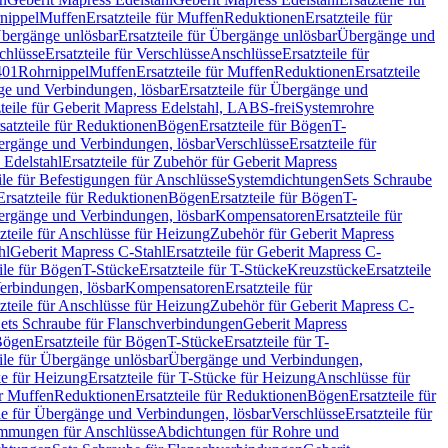
nippel
Muffen
Ersatzteile für Muffen
Reduktionen
Ersatzteile für
bergänge unlösbar
Ersatzteile für Übergänge unlösbar
Übergänge und
chlüsse
Ersatzteile für Verschlüsse
Anschlüsse
Ersatzteile für
401
Rohrnippel
Muffen
Ersatzteile für Muffen
Reduktionen
Ersatzteile
e und Verbindungen, lösbar
Ersatzteile für Übergänge und
zteile für Geberit Mapress Edelstahl, LABS-frei
Systemrohre
satzteile für Reduktionen
Bögen
Ersatzteile für Bögen
T-
bergänge und Verbindungen, lösbar
Verschlüsse
Ersatzteile für
 Edelstahl
Ersatzteile für Zubehör für Geberit Mapress
ile für Befestigungen für Anschlüsse
Systemdichtungen
Sets Schraube
Ersatzteile für Reduktionen
Bögen
Ersatzteile für Bögen
T-
bergänge und Verbindungen, lösbar
Kompensatoren
Ersatzteile für
zteile für Anschlüsse für Heizung
Zubehör für Geberit Mapress
hl
Geberit Mapress C-Stahl
Ersatzteile für Geberit Mapress C-
ile für Bögen
T-Stücke
Ersatzteile für T-Stücke
Kreuzstücke
Ersatzteile
Verbindungen, lösbar
Kompensatoren
Ersatzteile für
zteile für Anschlüsse für Heizung
Zubehör für Geberit Mapress C-
ets Schraube für Flanschverbindungen
Geberit Mapress
Bögen
Ersatzteile für Bögen
T-Stücke
Ersatzteile für T-
eile für Übergänge unlösbar
Übergänge und Verbindungen,
e für Heizung
Ersatzteile für T-Stücke für Heizung
Anschlüsse für
ür Muffen
Reduktionen
Ersatzteile für Reduktionen
Bögen
Ersatzteile für
ile für Übergänge und Verbindungen, lösbar
Verschlüsse
Ersatzteile für
mungen für Anschlüsse
Abdichtungen für Rohre und