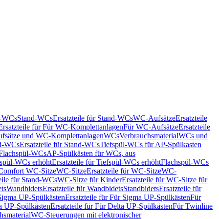
nd-WCs
Stand-WCs
Ersatzteile für Stand-WCs
WC-Aufsätze
Ersatzteile
Ersatzteile für Für WC-Komplettanlagen
Für WC-Aufsätze
Ersatzteile
fsätze und WC-Komplettanlagen
WCs
Verbrauchsmaterial
WCs und
d-WCs
Ersatzteile für Stand-WCs
Tiefspül-WCs für AP-Spülkasten
r Flachspül-WCs
AP-Spülkästen für WCs, aus
fspül-WCs erhöht
Ersatzteile für Tiefspül-WCs erhöht
Flachspül-WCs
r Comfort WC-Sitze
WC-Sitze
Ersatzteile für WC-Sitze
WC-
eile für Stand-WCs
WC-Sitze für Kinder
Ersatzteile für WC-Sitze für
ts
Wandbidets
Ersatzteile für Wandbidets
Standbidets
Ersatzteile für
Sigma UP-Spülkästen
Ersatzteile für Für Sigma UP-Spülkästen
Für
a UP-Spülkästen
Ersatzteile für Für Delta UP-Spülkästen
Für Twinline
hsmaterial
WC-Steuerungen mit elektronischer