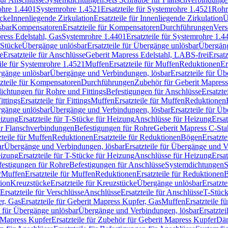
rohre 1.4401
Systemrohre 1.4521
Ersatzteile für Systemrohre 1.4521
Rohr
ücke
Innenliegende Zirkulation
Ersatzteile für Innenliegende Zirkulation
Ü
sbar
Kompensatoren
Ersatzteile für Kompensatoren
Durchführungen
Vers
press Edelstahl, Gas
Systemrohre 1.4401
Ersatzteile für Systemrohre 1.4
-Stücke
Übergänge unlösbar
Ersatzteile für Übergänge unlösbar
Übergäng
e
Ersatzteile für Anschlüsse
Geberit Mapress Edelstahl, LABS-frei
Ersat
eile für Systemrohre 1.4521
Muffen
Ersatzteile für Muffen
Reduktionen
Er
ergänge unlösbar
Übergänge und Verbindungen, lösbar
Ersatzteile für Ü
tzteile für Kompensatoren
Durchführungen
Zubehör für Geberit Mapress
ichtungen für Rohre und Fittings
Befestigungen für Anschlüsse
Ersatzte
ittings
Ersatzteile für Fittings
Muffen
Ersatzteile für Muffen
Reduktionen
ergänge unlösbar
Übergänge und Verbindungen, lösbar
Ersatzteile für Ü
eizung
Ersatzteile für T-Stücke für Heizung
Anschlüsse für Heizung
Ersat
ür Flanschverbindungen
Befestigungen für Rohre
Geberit Mapress C-Sta
zteile für Muffen
Reduktionen
Ersatzteile für Reduktionen
Bögen
Ersatzte
ar
Übergänge und Verbindungen, lösbar
Ersatzteile für Übergänge und 
eizung
Ersatzteile für T-Stücke für Heizung
Anschlüsse für Heizung
Ersat
festigungen für Rohre
Befestigungen für Anschlüsse
Systemdichtungen
S
r
Muffen
Ersatzteile für Muffen
Reduktionen
Ersatzteile für Reduktionen
tion
Kreuzstücke
Ersatzteile für Kreuzstücke
Übergänge unlösbar
Ersatzt
Ersatzteile für Verschlüsse
Anschlüsse
Ersatzteile für Anschlüsse
T-Stück
r, Gas
Ersatzteile für Geberit Mapress Kupfer, Gas
Muffen
Ersatzteile f
e für Übergänge unlösbar
Übergänge und Verbindungen, lösbar
Ersatzte
 Mapress Kupfer
Ersatzteile für Zubehör für Geberit Mapress Kupfer
Däm