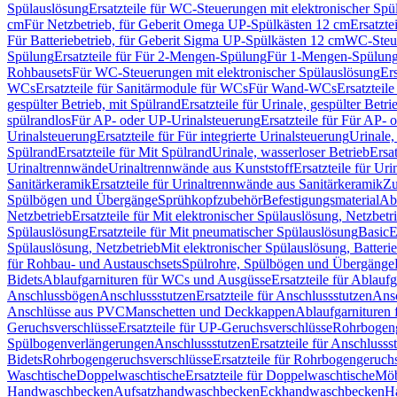
Spülauslösung
Ersatzteile für WC-Steuerungen mit elektronischer Spü
cm
Für Netzbetrieb, für Geberit Omega UP-Spülkästen 12 cm
Ersatzte
Für Batteriebetrieb, für Geberit Sigma UP-Spülkästen 12 cm
WC-Steue
Spülung
Ersatzteile für Für 2-Mengen-Spülung
Für 1-Mengen-Spülun
Rohbausets
Für WC-Steuerungen mit elektronischer Spülauslösung
Er
WCs
Ersatzteile für Sanitärmodule für WCs
Für Wand-WCs
Ersatztei
gespülter Betrieb, mit Spülrand
Ersatzteile für Urinale, gespülter Betr
spülrandlos
Für AP- oder UP-Urinalsteuerung
Ersatzteile für Für AP-
Urinalsteuerung
Ersatzteile für Für integrierte Urinalsteuerung
Urinale,
Spülrand
Ersatzteile für Mit Spülrand
Urinale, wasserloser Betrieb
Ersat
Urinaltrennwände
Urinaltrennwände aus Kunststoff
Ersatzteile für Ur
Sanitärkeramik
Ersatzteile für Urinaltrennwände aus Sanitärkeramik
Zu
Spülbögen und Übergänge
Sprühkopfzubehör
Befestigungsmaterial
Abl
Netzbetrieb
Ersatzteile für Mit elektronischer Spülauslösung, Netzbetr
Spülauslösung
Ersatzteile für Mit pneumatischer Spülauslösung
Basic
E
Spülauslösung, Netzbetrieb
Mit elektronischer Spülauslösung, Batterie
für Rohbau- und Austauschsets
Spülrohre, Spülbögen und Übergänge
Bidets
Ablaufgarnituren für WCs und Ausgüsse
Ersatzteile für Ablau
Anschlussbögen
Anschlussstutzen
Ersatzteile für Anschlussstutzen
Ansc
Anschlüsse aus PVC
Manschetten und Deckkappen
Ablaufgarnituren 
Geruchsverschlüsse
Ersatzteile für UP-Geruchsverschlüsse
Rohrbogeng
Spülbogenverlängerungen
Anschlussstutzen
Ersatzteile für Anschlusss
Bidets
Rohrbogengeruchsverschlüsse
Ersatzteile für Rohrbogengeruch
Waschtische
Doppelwaschtische
Ersatzteile für Doppelwaschtische
Möb
Handwaschbecken
Aufsatzhandwaschbecken
Eckhandwaschbecken
H