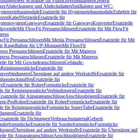
chtungen
Sets Schraube für Flanschverbindungen
Geberit
zer
Abdeckungen und Abdeckplatten
Spülkästen und WC-
gieneeinbaumodule
Ersatzteile für Hygieneeinbaumodule
Zubehör für
oren
Kabel
Netzteile
Ersatzteile für
Hygienesystem
Gateways
Ersatzteile für Gateways
Konverter
Ersatzteile
itzventile
Mit FlowFit Pressanschlüssen
Ersatzteile für Mit FlowFit
press
lowFit Pressanschlüssen
Mit Mepla Pressanschlüssen
Ersatzteile für Mit
 für Kugelhähne für UP-Montage
Mit FlowFit
ress Pressanschlüssen
Ersatzteile für Mit Mapress
ress Pressanschlüssen
Ersatzteile für Mit Mapress
teile für Mit Gewindeanschlüssen
Gebäude-
n
Reinigungsstücke
Ersatzteile für
nverbindungen
Übergänge auf andere Werkstoffe
Ersatzteile für
lusssteckmuffen
Ersatzteile für
re
Ersatzteile für Rohre
Formstücke
Ersatzteile für
ile für Reinigungsstücke
Verbindungen
Ersatzteile für
rsatzteile für Apparateanschlüsse
Anschlussbögen
Ersatzteile für
lent-Pro
Rohre
Ersatzteile für Rohre
Formstücke
Ersatzteile für
ile für Reinigungsstücke
Formstücke SuperTube
Ersatzteile für
ndungen
Ersatzteile für
Ersatzteile für Dichtungen
Verbrauchsmaterial
Geberit
nderformstücke
Ersatzteile für Sonderformstücke
Formstücke
ndungen
Übergänge auf andere Werkstoffe
Ersatzteile für Übergänge auf
teile für Apparateanschlüsse
Anschlussbögen
Ersatzteile für