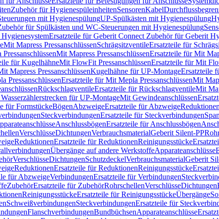
n für Anschlüsse
Ersatzteile für Befestigungen für Anschlüsse
Systemdi
iten
Zubehör für Hygienespüleinheiten
Sensoren
Kabel
Durchflussbegren
-Steuerungen mit Hygienespülung
UP-Spülkästen mit Hygienespülung
Hy
r Zubehör für Spülkästen und WC-Steuerungen mit Hygienespülung
Sens
t Hygienesystem
Ersatzteile für Geberit Connect Zubehör für Geberit 
le
Mit Mapress Pressanschlüssen
Schrägsitzventile
Ersatzteile für Schrägs
a Pressanschlüssen
Mit Mapress Pressanschlüssen
Ersatzteile für Mit Ma
eile für Kugelhähne
Mit FlowFit Pressanschlüssen
Ersatzteile für Mit F
 Mit Mapress Pressanschlüssen
Kugelhähne für UP-Montage
Ersatzteile
la Pressanschlüssen
Ersatzteile für Mit Mepla Pressanschlüssen
Mit Map
eanschlüssen
Rückschlagventile
Ersatzteile für Rückschlagventile
Mit Map
ür Wasserzählerstrecken für UP-Montage
Mit Gewindeanschlüssen
Ersatz
le für Formstücke
Bögen
Abzweige
Ersatzteile für Abzweige
Reduktione
verbindungen
Steckverbindungen
Ersatzteile für Steckverbindungen
Span
Apparateanschlüsse
Anschlussbögen
Ersatzteile für Anschlussbögen
Ansch
hellen
Verschlüsse
Dichtungen
Verbrauchsmaterial
Geberit Silent-PP
Roh
weige
Reduktionen
Ersatzteile für Reduktionen
Reinigungsstücke
Ersatzte
allverbindungen
Übergänge auf andere Werkstoffe
Apparateanschlüsse
E
ehör
Verschlüsse
Dichtungen
Schutzdeckel
Verbrauchsmaterial
Geberit Si
weige
Reduktionen
Ersatzteile für Reduktionen
Reinigungsstücke
Ersatzte
ile für Abzweige
Verbindungen
Ersatzteile für Verbindungen
Steckverbi
ffe
Zubehör
Ersatzteile für Zubehör
Rohrschellen
Verschlüsse
Dichtungen
ktionen
Reinigungsstücke
Ersatzteile für Reinigungsstücke
Übergänge
So
gen
Schweißverbindungen
Steckverbindungen
Ersatzteile für Steckverbi
bindungen
Flanschverbindungen
Bundbüchsen
Apparateanschlüsse
Ersatz