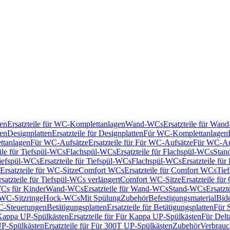
en
Ersatzteile für WC-Komplettanlagen
Wand-WCs
Ersatzteile für Wa
ken
Designplatten
Ersatzteile für Designplatten
Für WC-Komplettanlagen
tanlagen
Für WC-Aufsätze
Ersatzteile für Für WC-Aufsätze
Für WC-Au
eile für Tiefspül-WCs
Flachspül-WCs
Ersatzteile für Flachspül-WCs
Stan
iefspül-WCs
Ersatzteile für Tiefspül-WCs
Flachspül-WCs
Ersatzteile fü
Ersatzteile für WC-Sitze
Comfort WCs
Ersatzteile für Comfort WCs
Tie
rsatzteile für Tiefspül-WCs verlängert
Comfort WC-Sitze
Ersatzteile fü
WCs für Kinder
Wand-WCs
Ersatzteile für Wand-WCs
Stand-WCs
Ersatzt
r WC-Sitzringe
Hock-WCs
Mit Spülung
Zubehör
Befestigungsmaterial
Bide
C-Steuerungen
Betätigungsplatten
Ersatzteile für Betätigungsplatten
Für 
Kappa UP-Spülkästen
Ersatzteile für Für Kappa UP-Spülkästen
Für Delt
P-Spülkästen
Ersatzteile für Für 300T UP-Spülkästen
Zubehör
Verbrauc