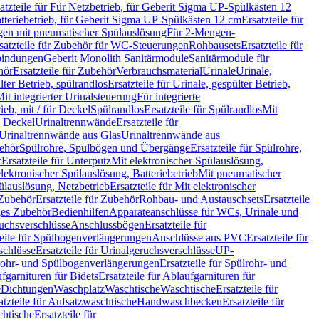
atzteile für Für Netzbetrieb, für Geberit Sigma UP-Spülkästen 12
tteriebetrieb, für Geberit Sigma UP-Spülkästen 12 cm
Ersatzteile für
gen mit pneumatischer Spülauslösung
Für 2-Mengen-
satzteile für Zubehör für WC-Steuerungen
Rohbausets
Ersatzteile für
bindungen
Geberit Monolith Sanitärmodule
Sanitärmodule für
hör
Ersatzteile für Zubehör
Verbrauchsmaterial
Urinale
Urinale,
lter Betrieb, spülrandlos
Ersatzteile für Urinale, gespülter Betrieb,
Mit integrierter Urinalsteuerung
Für integrierte
rieb, mit / für Deckel
Spülrandlos
Ersatzteile für Spülrandlos
Mit
e Deckel
Urinaltrennwände
Ersatzteile für
r Urinaltrennwände aus Glas
Urinaltrennwände aus
ehör
Spülrohre, Spülbögen und Übergänge
Ersatzteile für Spülrohre,
z
Ersatzteile für Unterputz
Mit elektronischer Spülauslösung,
 elektronischer Spülauslösung, Batteriebetrieb
Mit pneumatischer
ülauslösung, Netzbetrieb
Ersatzteile für Mit elektronischer
Zubehör
Ersatzteile für Zubehör
Rohbau- und Austauschsets
Ersatzteile
ges Zubehör
Bedienhilfen
Apparateanschlüsse für WCs, Urinale und
ruchsverschlüsse
Anschlussbögen
Ersatzteile für
teile für Spülbogenverlängerungen
Anschlüsse aus PVC
Ersatzteile für
schlüsse
Ersatzteile für Urinalgeruchsverschlüsse
UP-
rohr- und Spülbogenverlängerungen
Ersatzteile für Spülrohr- und
fgarnituren für Bidets
Ersatzteile für Ablaufgarnituren für
e
Dichtungen
Waschplatz
Waschtische
Waschtische
Ersatzteile für
atzteile für Aufsatzwaschtische
Handwaschbecken
Ersatzteile für
htische
Ersatzteile für