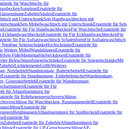
atzteile für Waschtische für
sgussbecken
Ausgüsse
Ersatzteile für
r Klassenräume
Zubehör
Säulen
Ersatzteile für
htisch mit Unterschrank
Sets Handwaschbecken mit
Unterschrank
Sets Möbelwaschtisch mit Unterschrank
Ersatzteile für Sets
en
Ersatzteile für Für Handwaschbecken
Für Waschtische
Ersatzteile für
r Eckhandwaschbecken
Ersatzteile für Für Eckhandwaschbecken
Für
atzteile für Für Aufsatzwaschtisch Schalenform
Für Aufsatzwaschtisch
ür Niedrige Seitenschränke
Hochschränke
Ersatzteile für
für Weitere Möbel
Wandablagen
Ersatzteile für
fe
Sets Füße
Magnettafeln
Steckdosen
Ersatzteile für
ierter Beleuchtung
Spiegelschränke
Ersatzteile für Spiegelschränke
Mit
Zubehör
Lichtelemente
Griffe
Weiteres
age, Netzbetrieb
Standmontage, Batteriebetrieb
Ersatzteile für
r
Ersatzteile für Standmontage, Einhebelmischer
Wandmontage,
, Generatorbetrieb
Ersatzteile für Wandmontage,
ischarmaturen
Ersatzteile für Für
eile für Ablaufgarnituren für
satzteile für Rohrbogengeruchsverschlüsse,
chsverschlüsse für Waschbecken, Raumsparmodell
Ersatzteile für
anschlüsse
Ersatzteile für
erungen
Betätigungen
Ablaufgarnituren für Spülbecken
Ersatzteile für
se
Ersatzteile für
en
Zubehör
Ersatzteile für Zubehör
Ablaufgarnituren für
chlüsse
Ersatzteile für UP-Geruchsverschlüsse
AP-