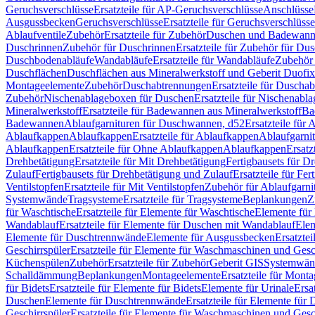
Geruchsverschlüsse
Ersatzteile für AP-Geruchsverschlüsse
Anschlüsse
Ausgussbecken
Geruchsverschlüsse
Ersatzteile für Geruchsverschlüsse
Ablaufventile
Zubehör
Ersatzteile für Zubehör
Duschen und Badewan
Duschrinnen
Zubehör für Duschrinnen
Ersatzteile für Zubehör für Du
Duschbodenabläufe
Wandabläufe
Ersatzteile für Wandabläufe
Zubehör 
Duschflächen
Duschflächen aus Mineralwerkstoff und Geberit Duofix 
Montageelemente
Zubehör
Duschabtrennungen
Ersatzteile für Duscha
Zubehör
Nischenablageboxen für Duschen
Ersatzteile für Nischenab
Mineralwerkstoff
Ersatzteile für Badewannen aus Mineralwerkstoff
Ba
Badewannen
Ablaufgarnituren für Duschwannen, d52
Ersatzteile für
Ablaufkappen
Ablaufkappen
Ersatzteile für Ablaufkappen
Ablaufgarni
Ablaufkappen
Ersatzteile für Ohne Ablaufkappen
Ablaufkappen
Ersatz
Drehbetätigung
Ersatzteile für Mit Drehbetätigung
Fertigbausets für D
Zulauf
Fertigbausets für Drehbetätigung und Zulauf
Ersatzteile für Fe
Ventilstopfen
Ersatzteile für Mit Ventilstopfen
Zubehör für Ablaufgarn
Systemwände
Tragsysteme
Ersatzteile für Tragsysteme
Beplankungen
Z
für Waschtische
Ersatzteile für Elemente für Waschtische
Elemente für 
Wandablauf
Ersatzteile für Elemente für Duschen mit Wandablauf
Ele
Elemente für Duschtrennwände
Elemente für Ausgussbecken
Ersatzte
Geschirrspüler
Ersatzteile für Elemente für Waschmaschinen und Gesc
Küchenspülen
Zubehör
Ersatzteile für Zubehör
Geberit GIS
Systemwän
Schalldämmung
Beplankungen
Montageelemente
Ersatzteile für Mont
für Bidets
Ersatzteile für Elemente für Bidets
Elemente für Urinale
Ersa
Duschen
Elemente für Duschtrennwände
Ersatzteile für Elemente fü
Geschirrspüler
Ersatzteile für Elemente für Waschmaschinen und Gesc