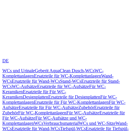
DE
WCs und Urinale
Geberit AquaClean Dusch-WCs
WC-
Komplettanlagen
Ersatzteile für WC-Komplettanlagen
Wand-
WCs
Ersatzteile für Wand-WCs
Stand-WCs
Ersatzteile für Stand-
WCs
WC-Aufsätze
Ersatzteile für WC-Aufsätze
Für WC-
Keramiken
Ersatzteile für Für WC-
Keramiken
Designplatten
Ersatzteile für Designplatten
Für WC-
Komplettanlagen
Ersatzteile für Für WC-Komplettanlagen
Für WC-
Aufsätze
Ersatzteile für Für WC-Aufsätze
Zubehör
Ersatzteile für
Zubehör
Für WC-Komplettanlagen
Für WC-Aufsätze
Ersatzteile für
Für WC-Aufsätze
Für WC-Aufsätze und WC-
Komplettanlagen
WCs
Verbrauchsmaterial
WCs und WC-Sitze
Wand-
WCs
Ersatzteile für Wand-WCs
Tiefspül-WCs
Ersatzteile für Tiefspül-