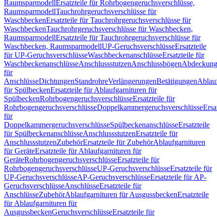
Raumsparmodell
Ersatzteile für Rohrbogengeruchsverschlüsse,
Raumsparmodell
Tauchrohrgeruchsverschlüsse für
Waschbecken
Ersatzteile für Tauchrohrgeruchsverschlüsse für
Waschbecken
Tauchrohrgeruchsverschlüsse für Waschbecken,
Raumsparmodell
Ersatzteile für Tauchrohrgeruchsverschlüsse für
Waschbecken, Raumsparmodell
UP-Geruchsverschlüsse
Ersatzteile
für UP-Geruchsverschlüsse
Waschbeckenanschlüsse
Ersatzteile für
Waschbeckenanschlüsse
Anschlussstutzen
Anschlussbögen
Abdeckung
für
Anschlüsse
Dichtungen
Standrohre
Verlängerungen
Betätigungen
Ablauf
für Spülbecken
Ersatzteile für Ablaufgarnituren für
Spülbecken
Rohrbogengeruchsverschlüsse
Ersatzteile für
Rohrbogengeruchsverschlüsse
Doppelkammergeruchsverschlüsse
Ersa
für
Doppelkammergeruchsverschlüsse
Spülbeckenanschlüsse
Ersatzteile
für Spülbeckenanschlüsse
Anschlussstutzen
Ersatzteile für
Anschlussstutzen
Zubehör
Ersatzteile für Zubehör
Ablaufgarnituren
für Geräte
Ersatzteile für Ablaufgarnituren für
Geräte
Rohrbogengeruchsverschlüsse
Ersatzteile für
Rohrbogengeruchsverschlüsse
UP-Geruchsverschlüsse
Ersatzteile für
UP-Geruchsverschlüsse
AP-Geruchsverschlüsse
Ersatzteile für AP-
Geruchsverschlüsse
Anschlüsse
Ersatzteile für
Anschlüsse
Zubehör
Ablaufgarnituren für Ausgussbecken
Ersatzteile
für Ablaufgarnituren für
Ausgussbecken
Geruchsverschlüsse
Ersatzteile für