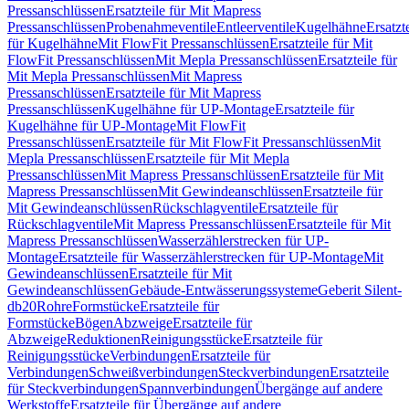
Pressanschlüssen
Ersatzteile für Mit Mapress
Pressanschlüssen
Probenahmeventile
Entleerventile
Kugelhähne
Ersatzt
für Kugelhähne
Mit FlowFit Pressanschlüssen
Ersatzteile für Mit
FlowFit Pressanschlüssen
Mit Mepla Pressanschlüssen
Ersatzteile für
Mit Mepla Pressanschlüssen
Mit Mapress
Pressanschlüssen
Ersatzteile für Mit Mapress
Pressanschlüssen
Kugelhähne für UP-Montage
Ersatzteile für
Kugelhähne für UP-Montage
Mit FlowFit
Pressanschlüssen
Ersatzteile für Mit FlowFit Pressanschlüssen
Mit
Mepla Pressanschlüssen
Ersatzteile für Mit Mepla
Pressanschlüssen
Mit Mapress Pressanschlüssen
Ersatzteile für Mit
Mapress Pressanschlüssen
Mit Gewindeanschlüssen
Ersatzteile für
Mit Gewindeanschlüssen
Rückschlagventile
Ersatzteile für
Rückschlagventile
Mit Mapress Pressanschlüssen
Ersatzteile für Mit
Mapress Pressanschlüssen
Wasserzählerstrecken für UP-
Montage
Ersatzteile für Wasserzählerstrecken für UP-Montage
Mit
Gewindeanschlüssen
Ersatzteile für Mit
Gewindeanschlüssen
Gebäude-Entwässerungssysteme
Geberit Silent-
db20
Rohre
Formstücke
Ersatzteile für
Formstücke
Bögen
Abzweige
Ersatzteile für
Abzweige
Reduktionen
Reinigungsstücke
Ersatzteile für
Reinigungsstücke
Verbindungen
Ersatzteile für
Verbindungen
Schweißverbindungen
Steckverbindungen
Ersatzteile
für Steckverbindungen
Spannverbindungen
Übergänge auf andere
Werkstoffe
Ersatzteile für Übergänge auf andere