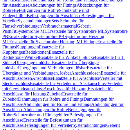
für Anschlüsse
Abdichtungen für Fittings
Abdeckungen für
Rohre
Befestigungen für Rohre
Schutzrohre und
Einlegehilfen
Befestigungen für Anschlüsse
Befestigungen für
Verteiler
Systemdichtungen
Sets Schraube für
Flanschverbindungen
Verbrauchsmaterial
Geberit
PushFit
Systemrohre ML
Ersatzteile für Systemrohre ML
Systemrohre
PB
Ersatzteile für Systemrohre PB
Systemrohre Heizung
ML
Ersatzteile für Systemrohre Heizung ML
Fittings
Ersatzteile für
Fittings
Kupplungen
Ersatzteile für
Kupplungen
Reduktionen
Ersatzteile für
Reduktionen
Winkel
Ersatzteile für Winkel
T-Stücke
Ersatzteile für T-
Stücke
Übergänge unlösbar
Ersatzteile für Übergänge
unlösbar
Übergänge und Verbindungen, lösbar
Ersatzteile für
Übergänge und Verbindungen, lösbar
Anschlussdosen
Ersatzteile für
Anschlussdosen
Anschlüsse
Ersatzteile für Anschlüsse
Verteiler mit
Steckanschluss
Ersatzteile für Verteiler mit Steckanschluss
Verteiler
mit Gewindeanschluss
Anschlüsse für Heizung
Ersatzteile für
Anschlüsse für Heizung
Zubehör
Ersatzteile für
Zubehör
Dämmungen für Rohre und Fittings
Dämmungen für
Anschlüsse
Abdichtungen für Rohre und Fittings
Abdichtungen für
Anschlüsse
Abdeckungen für Rohre
Befestigungen für
Rohre
Schutzrohre und Einlegehilfen
Befestigungen für
Anschlüsse
Ersatzteile für Befestigungen für
Anschlüsse
Befestigungen für Verteiler
Systemdichtungen
Geberit