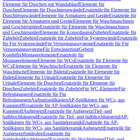
Elemente für Duschen mit Wandablauf
Elemente für
Duschen
Elemente für Duschtrennwände
Ersatzteile für Elemente für
Duschtrennwände
Elemente für Armaturen und Geräte
Ersatzteile für
Elemente für Armaturen und Geräte
Elemente für Waschmaschinen
und Geschirrspüler
Ersatzteile für Elemente für Waschmaschinen
und Geschirrspüler
Elemente für Konsollasten
Zubehör
Ersatzteile für
Zubehör
Zubehör
Ersatzteile für Zubehör
Für Systemwände
Ersatzteile
für Für Systemwände
Für Versorgungssysteme
Ersatzteile für Für
Versorgungssysteme
Für Entwässerung
Geberit
Kombifix
Montageelemente
Ersatzteile für
Montageelemente
Elemente für WCs
Ersatzteile für Elemente für
WCs
Elemente für Waschtische
Ersatzteile für Elemente für
Waschtische
Elemente für Bidets
Ersatzteile für Elemente für
Bidets
Elemente für Urinale
Ersatzteile für Elemente für
Urinale
Elemente für Duschen
Ersatzteile für Elemente für
Duschen
Zubehör
Ersatzteile für Zubehör
Für WC-Elemente
Für
Befestigungen
Ersatzteile für Für
Befestigungen
Aufputzspülkästen
AP-Spülkästen für WCs, aus
Kunststoff
Ersatzteile für AP-Spülkästen für WCs, aus
Kunststoff
Aufgesetzt
Ersatzteile für Aufgesetzt
Tief- und
halbhochhängend
Ersatzteile für Tief- und halbhochhängend
AP-
Spülkästen für WCs, aus Sanitärkeramik
Ersatzteile für AP-
Spülkästen für WCs, aus Sanitärkeramik
Aufgesetzt
Ersatzteile für
Aufgesetzt
Spülrohre
Ersatzteile für
Spülrohre
Hochhängend
Ersatzteile für Hochhängend
Tief- und