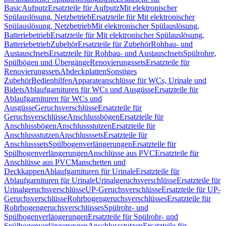
Basic
Aufputz
Ersatzteile für Aufputz
Mit elektronischer
Spülauslösung, Netzbetrieb
Ersatzteile für Mit elektronischer
Spülauslösung, Netzbetrieb
Mit elektronischer Spülauslösung,
Batteriebetrieb
Ersatzteile für Mit elektronischer Spülauslösung,
Batteriebetrieb
Zubehör
Ersatzteile für Zubehör
Rohbau- und
Austauschsets
Ersatzteile für Rohbau- und Austauschsets
Spülrohre,
Spülbögen und Übergänge
Renovierungssets
Ersatzteile für
Renovierungssets
Abdeckplatten
Sonstiges
Zubehör
Bedienhilfen
Apparateanschlüsse für WCs, Urinale und
Bidets
Ablaufgarnituren für WCs und Ausgüsse
Ersatzteile für
Ablaufgarnituren für WCs und
Ausgüsse
Geruchsverschlüsse
Ersatzteile für
Geruchsverschlüsse
Anschlussbögen
Ersatzteile für
Anschlussbögen
Anschlussstutzen
Ersatzteile für
Anschlussstutzen
Anschlusssets
Ersatzteile für
Anschlusssets
Spülbogenverlängerungen
Ersatzteile für
Spülbogenverlängerungen
Anschlüsse aus PVC
Ersatzteile für
Anschlüsse aus PVC
Manschetten und
Deckkappen
Ablaufgarnituren für Urinale
Ersatzteile für
Ablaufgarnituren für Urinale
Urinalgeruchsverschlüsse
Ersatzteile für
Urinalgeruchsverschlüsse
UP-Geruchsverschlüsse
Ersatzteile für UP-
Geruchsverschlüsse
Rohrbogengeruchsverschlüsses
Ersatzteile für
Rohrbogengeruchsverschlüsses
Spülrohr- und
Spülbogenverlängerungen
Ersatzteile für Spülrohr- und
Spülbogenverlängerungen
Anschlussstutzen
Ersatzteile für