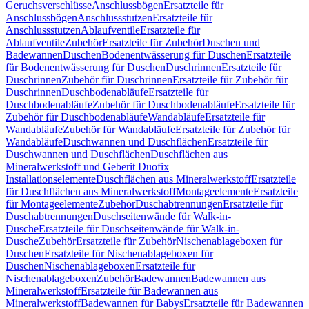
Geruchsverschlüsse
Anschlussbögen
Ersatzteile für
Anschlussbögen
Anschlussstutzen
Ersatzteile für
Anschlussstutzen
Ablaufventile
Ersatzteile für
Ablaufventile
Zubehör
Ersatzteile für Zubehör
Duschen und
Badewannen
Duschen
Bodenentwässerung für Duschen
Ersatzteile
für Bodenentwässerung für Duschen
Duschrinnen
Ersatzteile für
Duschrinnen
Zubehör für Duschrinnen
Ersatzteile für Zubehör für
Duschrinnen
Duschbodenabläufe
Ersatzteile für
Duschbodenabläufe
Zubehör für Duschbodenabläufe
Ersatzteile für
Zubehör für Duschbodenabläufe
Wandabläufe
Ersatzteile für
Wandabläufe
Zubehör für Wandabläufe
Ersatzteile für Zubehör für
Wandabläufe
Duschwannen und Duschflächen
Ersatzteile für
Duschwannen und Duschflächen
Duschflächen aus
Mineralwerkstoff und Geberit Duofix
Installationselemente
Duschflächen aus Mineralwerkstoff
Ersatzteile
für Duschflächen aus Mineralwerkstoff
Montageelemente
Ersatzteile
für Montageelemente
Zubehör
Duschabtrennungen
Ersatzteile für
Duschabtrennungen
Duschseitenwände für Walk-in-
Dusche
Ersatzteile für Duschseitenwände für Walk-in-
Dusche
Zubehör
Ersatzteile für Zubehör
Nischenablageboxen für
Duschen
Ersatzteile für Nischenablageboxen für
Duschen
Nischenablageboxen
Ersatzteile für
Nischenablageboxen
Zubehör
Badewannen
Badewannen aus
Mineralwerkstoff
Ersatzteile für Badewannen aus
Mineralwerkstoff
Badewannen für Babys
Ersatzteile für Badewannen