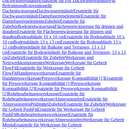
Dachwassereinläufe
Ersatzteile für Für Dachwassereinläufe
Für
Befestigung
Konventionelle
Dachentwässerung
Dachwassereinläufe
Ersatzteile für
Dachwassereinläufe
Dampfsperrenelemente
Ersatzteile für
Dampfsperrenelemente
Zubehör
Ersatzteile für
Zubehör
Bodenentwässerung
Flächenentwässerung für drinnen und
draußen
Ersatzteile für Flächenentwässerung für drinnen und
draußen
Bodenabläufe 10 x 10 cm
Ersatzteile für Bodenabläufe 10 x
10 cm
Bodenabläufe 13 x 13 cm
Ersatzteile für Bodenabläufe 13 x
13 cm
Bodeneinläufe für Balkone und Terrassen, 13 x 13
cm
Ersatzteile für Bodeneinläufe für Balkone und Terrassen, 13 x 13
cm
Zubehör
Ersatzteile für Zubehör
Werkzeuge und
Netzwerkkomponenten
Werkzeuge
Werkzeuge für Geberit
FlowFit
Ersatzteile für Werkzeuge für Geberit
FlowFit
Handpresswerkzeuge
Ersatzteile für
Handpresswerkzeuge
Presswerkzeuge Kompatibilität [1]
Ersatzteile
für Presswerkzeuge Kompatibilität [1]
Presswerkzeuge
Kompatibilität [2]
Ersatzteile für Presswerkzeuge Kompatibilität
[2]
Rohrbearbeitungswerkzeuge
Ersatzteile für
Rohrbearbeitungswerkzeuge
Abpressstopfen
Ersatzteile für
Abpressstopfen
Prüfmittel
Zubehör
Ersatzteile für Zubehör
Werkzeuge
für Geberit PushFit
Ersatzteile für Werkzeuge für Geberit
PushFit
Rohrbearbeitungswerkzeuge
Ersatzteile für
Rohrbearbeitungswerkzeuge
Abpressstopfen
Werkzeuge für Geberit
Mepla
Ersatzteile für Werkzeuge für Geberit