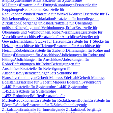
Mepla
Systemrohre ML
Ersatzteile für Systemrohre
ML
Fittings
Ersatzteile für Fittings
Kupplungen
Ersatzteile für
Kupplungen
Reduktionen
Ersatzteile für
Reduktionen
Winkel
Ersatzteile für Winkel
T-Stücke
Ersatzteile für T-
Stücke
Innenliegende Zirkulation
Ersatzteile für Innenliegende
Zirkulation
Übergänge unlösbar
Ersatzteile für Übergänge
unlösbar
Übergänge und Verbindungen, lösbar
Ersatzteile für
Übergänge und Verbindungen, lösbar
Verschlüsse
Ersatzteile für
Verschlüsse
Anschlüsse
Ersatzteile für Anschlüsse
Verteiler mit
Gewindeanschluss
T-Stücke für Heizung
Ersatzteile für T-Stücke für
Heizung
Anschlüsse für Heizung
Ersatzteile für Anschlüsse für
Heizung
Zubehör
Ersatzteile für Zubehör
Dämmungen für Rohre und
Fittings
Dämmungen für Anschlüsse
Abdichtungen für Rohre und
Fittings
Abdichtungen für Anschlüsse
Abdeckungen für
Rohre
Befestigungen für Rohre
Befestigungen für
Anschlüsse
Ersatzteile für Befestigungen für
Anschlüsse
Systemdichtungen
Sets Schraube für
Flanschverbindungen
Geberit Mapress Edelstahl
Geberit Mapress
Edelstahl
Ersatzteile für Geberit Mapress Edelstahl
Systemrohre
1.4401
Ersatzteile für Systemrohre 1.4401
Systemrohre
1.4521
Ersatzteile für Systemrohre
1.4521
Rohrnippel
Muffen
Ersatzteile für
Muffen
Reduktionen
Ersatzteile für Reduktionen
Bögen
Ersatzteile für
Bögen
T-Stücke
Ersatzteile für T-Stücke
Innenliegende
Zirkulation
Ersatzteile für Innenliegende Zirkulation
Übergänge