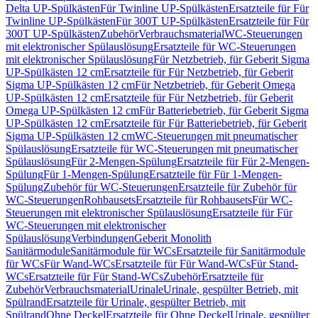
Delta UP-Spülkästen
Für Twinline UP-Spülkästen
Ersatzteile für Für
Twinline UP-Spülkästen
Für 300T UP-Spülkästen
Ersatzteile für Für
300T UP-Spülkästen
Zubehör
Verbrauchsmaterial
WC-Steuerungen
mit elektronischer Spülauslösung
Ersatzteile für WC-Steuerungen
mit elektronischer Spülauslösung
Für Netzbetrieb, für Geberit Sigma
UP-Spülkästen 12 cm
Ersatzteile für Für Netzbetrieb, für Geberit
Sigma UP-Spülkästen 12 cm
Für Netzbetrieb, für Geberit Omega
UP-Spülkästen 12 cm
Ersatzteile für Für Netzbetrieb, für Geberit
Omega UP-Spülkästen 12 cm
Für Batteriebetrieb, für Geberit Sigma
UP-Spülkästen 12 cm
Ersatzteile für Für Batteriebetrieb, für Geberit
Sigma UP-Spülkästen 12 cm
WC-Steuerungen mit pneumatischer
Spülauslösung
Ersatzteile für WC-Steuerungen mit pneumatischer
Spülauslösung
Für 2-Mengen-Spülung
Ersatzteile für Für 2-Mengen-
Spülung
Für 1-Mengen-Spülung
Ersatzteile für Für 1-Mengen-
Spülung
Zubehör für WC-Steuerungen
Ersatzteile für Zubehör für
WC-Steuerungen
Rohbausets
Ersatzteile für Rohbausets
Für WC-
Steuerungen mit elektronischer Spülauslösung
Ersatzteile für Für
WC-Steuerungen mit elektronischer
Spülauslösung
Verbindungen
Geberit Monolith
Sanitärmodule
Sanitärmodule für WCs
Ersatzteile für Sanitärmodule
für WCs
Für Wand-WCs
Ersatzteile für Für Wand-WCs
Für Stand-
WCs
Ersatzteile für Für Stand-WCs
Zubehör
Ersatzteile für
Zubehör
Verbrauchsmaterial
Urinale
Urinale, gespülter Betrieb, mit
Spülrand
Ersatzteile für Urinale, gespülter Betrieb, mit
Spülrand
Ohne Deckel
Ersatzteile für Ohne Deckel
Urinale, gespülter