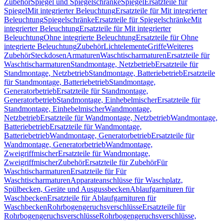
Zubehör
Spiegel und Spiegelschränke
Spiegel
Ersatzteile für
Spiegel
Mit integrierter Beleuchtung
Ersatzteile für Mit integrierter
Beleuchtung
Spiegelschränke
Ersatzteile für Spiegelschränke
Mit
integrierter Beleuchtung
Ersatzteile für Mit integrierter
Beleuchtung
Ohne integrierte Beleuchtung
Ersatzteile für Ohne
integrierte Beleuchtung
Zubehör
Lichtelemente
Griffe
Weiteres
Zubehör
Steckdosen
Armaturen
Waschtischarmaturen
Ersatzteile für
Waschtischarmaturen
Standmontage, Netzbetrieb
Ersatzteile für
Standmontage, Netzbetrieb
Standmontage, Batteriebetrieb
Ersatzteile
für Standmontage, Batteriebetrieb
Standmontage,
Generatorbetrieb
Ersatzteile für Standmontage,
Generatorbetrieb
Standmontage, Einhebelmischer
Ersatzteile für
Standmontage, Einhebelmischer
Wandmontage,
Netzbetrieb
Ersatzteile für Wandmontage, Netzbetrieb
Wandmontage,
Batteriebetrieb
Ersatzteile für Wandmontage,
Batteriebetrieb
Wandmontage, Generatorbetrieb
Ersatzteile für
Wandmontage, Generatorbetrieb
Wandmontage,
Zweigriffmischer
Ersatzteile für Wandmontage,
Zweigriffmischer
Zubehör
Ersatzteile für Zubehör
Für
Waschtischarmaturen
Ersatzteile für Für
Waschtischarmaturen
Apparateanschlüsse für Waschplatz,
Spülbecken, Geräte und Ausgussbecken
Ablaufgarnituren für
Waschbecken
Ersatzteile für Ablaufgarnituren für
Waschbecken
Rohrbogengeruchsverschlüsse
Ersatzteile für
Rohrbogengeruchsverschlüsse
Rohrbogengeruchsverschlüsse,