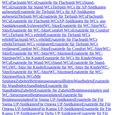
WCs
Flachspül-WCs
Ersatzteile für Flachspül-WCs
Stand-
WCs
Ersatzteile für Stand-WCs
Tiefspül-WCs für AP-Spülkasten
aufgesetzt
Ersatzteile für Tiefspül-WCs für AP-Spülkasten
aufgesetzt
Tiefspül-WCs
Ersatzteile für Tiefspül-WCs
Flachspül-
WCs
Ersatzteile für Flachspül-WCs
AP-Spülkästen für WCs, aus
Sanitärkeramik
Aufgesetzt
WC-Sitze
Ersatzteile für WC-Sitze
WC-
Sitze
Ersatzteile für WC-Sitze
Comfort WCs
Ersatzteile für Comfort
WCs
Tiefspül-WCs erhöht
Ersatzteile für Tiefspül-WCs
erhöht
Flachspül-WCs erhöht
Ersatzteile für Flachspül-WCs
erhöht
Tiefspül-WCs verlängert
Ersatzteile für Tiefspül-WCs
verlängert
Comfort WC-Sitze
Ersatzteile für Comfort WC-Sitze
WC-
Sitze
Ersatzteile für WC-Sitze
WC-Sitzringe
Ersatzteile für WC-
Sitzringe
WCs für Kinder
Ersatzteile für WCs für Kinder
Wand-
WCs
Ersatzteile für Wand-WCs
Stand-WCs
Ersatzteile für Stand-
WCs
WC-Sitze für Kinder
Ersatzteile für WC-Sitze für Kinder
WC-
Sitze
Ersatzteile für WC-Sitze
WC-Sitzringe
Ersatzteile für WC-
Sitzringe
Hock-WCs
Mit
Spülung
Zubehör
Befestigungsmaterial
Bidets
Wandbidets
Ersatzteile
für Wandbidets
Standbidets
Ersatzteile für
Standbidets
Zubehör
Ersatzteile für Zubehör
Betätigungsplatten und
WC-Steuerungen
Betätigungsplatten
Ersatzteile für
Betätigungsplatten
Für Sigma UP-Spülkästen
Ersatzteile für Für
Sigma UP-Spülkästen
Für Omega UP-Spülkästen
Ersatzteile für Für
Omega UP-Spülkästen
Für Kappa UP-Spülkästen
Ersatzteile für Für
Kappa UP-Spülkästen
Für Delta UP-Spülkästen
Ersatzteile für Für