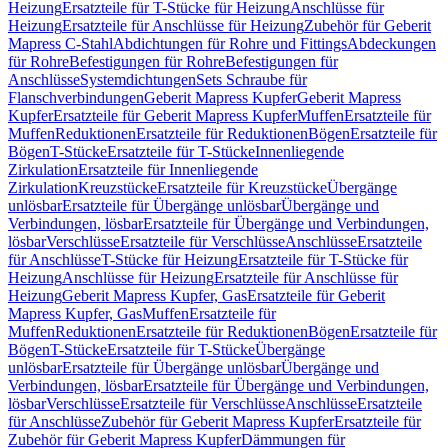
Heizung
Ersatzteile für T-Stücke für Heizung
Anschlüsse für
Heizung
Ersatzteile für Anschlüsse für Heizung
Zubehör für Geberit
Mapress C-Stahl
Abdichtungen für Rohre und Fittings
Abdeckungen
für Rohre
Befestigungen für Rohre
Befestigungen für
Anschlüsse
Systemdichtungen
Sets Schraube für
Flanschverbindungen
Geberit Mapress Kupfer
Geberit Mapress
Kupfer
Ersatzteile für Geberit Mapress Kupfer
Muffen
Ersatzteile für
Muffen
Reduktionen
Ersatzteile für Reduktionen
Bögen
Ersatzteile für
Bögen
T-Stücke
Ersatzteile für T-Stücke
Innenliegende
Zirkulation
Ersatzteile für Innenliegende
Zirkulation
Kreuzstücke
Ersatzteile für Kreuzstücke
Übergänge
unlösbar
Ersatzteile für Übergänge unlösbar
Übergänge und
Verbindungen, lösbar
Ersatzteile für Übergänge und Verbindungen,
lösbar
Verschlüsse
Ersatzteile für Verschlüsse
Anschlüsse
Ersatzteile
für Anschlüsse
T-Stücke für Heizung
Ersatzteile für T-Stücke für
Heizung
Anschlüsse für Heizung
Ersatzteile für Anschlüsse für
Heizung
Geberit Mapress Kupfer, Gas
Ersatzteile für Geberit
Mapress Kupfer, Gas
Muffen
Ersatzteile für
Muffen
Reduktionen
Ersatzteile für Reduktionen
Bögen
Ersatzteile für
Bögen
T-Stücke
Ersatzteile für T-Stücke
Übergänge
unlösbar
Ersatzteile für Übergänge unlösbar
Übergänge und
Verbindungen, lösbar
Ersatzteile für Übergänge und Verbindungen,
lösbar
Verschlüsse
Ersatzteile für Verschlüsse
Anschlüsse
Ersatzteile
für Anschlüsse
Zubehör für Geberit Mapress Kupfer
Ersatzteile für
Zubehör für Geberit Mapress Kupfer
Dämmungen für