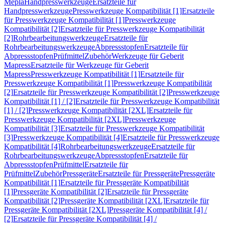
Mepla
Handpresswerkzeuge
Ersatzteile für
Handpresswerkzeuge
Presswerkzeuge Kompatibilität [1]
Ersatzteile
für Presswerkzeuge Kompatibilität [1]
Presswerkzeuge
Kompatibilität [2]
Ersatzteile für Presswerkzeuge Kompatibilität
[2]
Rohrbearbeitungswerkzeuge
Ersatzteile für
Rohrbearbeitungswerkzeuge
Abpressstopfen
Ersatzteile für
Abpressstopfen
Prüfmittel
Zubehör
Werkzeuge für Geberit
Mapress
Ersatzteile für Werkzeuge für Geberit
Mapress
Presswerkzeuge Kompatibilität [1]
Ersatzteile für
Presswerkzeuge Kompatibilität [1]
Presswerkzeuge Kompatibilität
[2]
Ersatzteile für Presswerkzeuge Kompatibilität [2]
Presswerkzeuge
Kompatibilität [1] / [2]
Ersatzteile für Presswerkzeuge Kompatibilität
[1] / [2]
Presswerkzeuge Kompatibilität [2XL]
Ersatzteile für
Presswerkzeuge Kompatibilität [2XL]
Presswerkzeuge
Kompatibilität [3]
Ersatzteile für Presswerkzeuge Kompatibilität
[3]
Presswerkzeuge Kompatibilität [4]
Ersatzteile für Presswerkzeuge
Kompatibilität [4]
Rohrbearbeitungswerkzeuge
Ersatzteile für
Rohrbearbeitungswerkzeuge
Abpressstopfen
Ersatzteile für
Abpressstopfen
Prüfmittel
Ersatzteile für
Prüfmittel
Zubehör
Pressgeräte
Ersatzteile für Pressgeräte
Pressgeräte
Kompatibilität [1]
Ersatzteile für Pressgeräte Kompatibilität
[1]
Pressgeräte Kompatibilität [2]
Ersatzteile für Pressgeräte
Kompatibilität [2]
Pressgeräte Kompatibilität [2XL]
Ersatzteile für
Pressgeräte Kompatibilität [2XL]
Pressgeräte Kompatibilität [4] /
[2]
Ersatzteile für Pressgeräte Kompatibilität [4] /