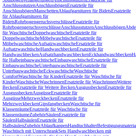
Anschlussstutzen
Anschlussbögen
Ersatzteile für
Anschlussbögen
Manschetten
Ablaufgarnituren für Bidets
Ersatzteile
für Ablaufgarnituren für
Bidets
Rohrbogengeruchsverschlüsse
Ersatzteile für
Rohrbogengeruchsverschlüsse
Anschlussstutzen
Anschlussbögen
Abde
für Waschtische
Doppelwaschtische
Ersatzteile für
Doppelwaschtische
Möbelwaschtische
Ersatzteile für
Möbelwaschtische
Aufsatzwaschtische
Ersatzteile für
Aufsatzwaschtische
Handwaschbecken
Ersatzteile für
Handwaschbecken
Aufsatzhandwaschbecken
Eckhandwaschbecken
H
für Halbeinbauwaschtische
Einbauwaschtische
Ersatzteile für
Einbauwaschtische
Unterbauwaschtische
Ersatzteile für
Unterbauwaschtische
Eckwaschtische
Waschtische
Comfort
Waschtische für Kinder
Ersatzteile für Waschtische für
Kinder
Waschtische
Waschrinnen
Ersatzteile für Waschrinnen
Weitere
Becken
Ersatzteile für Weitere Becken
Ausgussbecken
Ersatzteile für
Ausgussbecken
Ausgüsse
Ersatzteile für
Ausgüsse
Mehrzweckbecken
Ersatzteile für
Mehrzweckbecken
Gipsfangbecken
Waschtische für
Klassenräume
Ersatzteile für Waschtische für
Klassenräume
Zubehör
Säulen
Ersatzteile für
Säulen
Halbsäulen
Ersatzteile für
Halbsäulen
Zubehör
Ablaufkappen
Handtuchhalter
Befestigungsmateria
Waschtisch mit Unterschrank
Sets Handwaschbecken mit