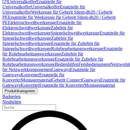
[2]
Universalkoffer
Ersatzteile für
Universalkoffer
Universalkoffer
Ersatzteile für
Universalkoffer
Werkzeuge für Geberit Silent-db20 / Geberit
PE
Ersatzteile für Werkzeuge für Geberit Silent-db20 / Geberit
PE
Elektroschweißwerkzeuge
Ersatzteile für
Elektroschweißwerkzeuge
Zubehör für
Elektroschweißwerkzeuge
Spiegelschweißwerkzeuge
Ersatzteile für
Spiegelschweißwerkzeuge
Zubehör für
Spiegelschweißwerkzeuge
Ersatzteile für Zubehör für
Spiegelschweißwerkzeuge
Rohrbearbeitungswerkzeuge
Ersatzteile
für Rohrbearbeitungswerkzeuge
Zubehör für
Rohrbearbeitungswerkzeuge
Ersatzteile für Zubehör für
Rohrbearbeitungswerkzeuge
Bedienhilfen
Fernbedienungen
Netzwerk
für Netzwerkkomponenten
Gateways
Ersatzteile für
Gateways
Konverter
Ersatzteile für
Konverter
Montagematerial
Geberit Connect
Gateways
Ersatzteile für
Gateways
Konverter
Ersatzteile für Konverter
Montagematerial
Produktkategorien
Badserien
Neuheiten