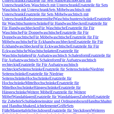
Unterschrank
Ersatzteile für Sets Handwaschbecken mit
Unterschrank
Sets Waschtisch mit Unterschrank
Ersatzteile für Sets
Waschtisch mit Unterschrank
Sets Möbelwaschtisch mit
Unterschrank
Ersatzteile für Sets Möbelwaschtisch mit
Unterschrank
Badezimmermöbel
Waschtischunterschränke
Ersatzteile
für Waschtischunterschränke
Für Handwaschbecken
Ersatzteile für
Für Handwaschbecken
Für Waschtische
Ersatzteile für Für
Waschtische
Für Doppelwaschtische
Ersatzteile für Für
Doppelwaschtische
Für Möbelwaschtische
Ersatzteile für Für
Möbelwaschtische
Für Eckhandwaschbecken
Ersatzteile für Für
Eckhandwaschbecken
Für Eckwaschtische
Ersatzteile für Für
Eckwaschtische
Waschtischplatten
Ersatzteile für
Waschtischplatten
Für Aufsatzwaschtisch Schalenform
Ersatzteile für
Für Aufsatzwaschtisch Schalenform
Für Aufsatzwaschtisch
rechteckig
Ersatzteile für Für Aufsatzwaschtisch
rechteckig
Seitenschränke
Ersatzteile für Seitenschränke
Niedrige
Seitenschränke
Ersatzteile für Niedrige
Seitenschränke
Hochschränke
Ersatzteile für
Hochschränke
Mittelhochschränke
Ersatzteile für
Mittelhochschränke
Hängeschränke
Ersatzteile für
Hängeschränke
Weitere Möbel
Ersatzteile für Weitere
Möbel
Wandablagen
Ersatzteile für Wandablagen
Zubehör
Ersatzteile
für Zubehör
Schubladeneinsätze und Ordnungsboxen
Handtuchhalter
und Handtuchhaken
Lichtelemente
Griffe
Sets
Füße
Magnettafeln
Steckdosen
Ersatzteile für Steckdosen
Weiteres