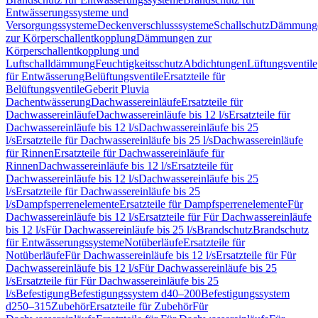
Entwässerungssysteme und
Versorgungssysteme
Deckenverschlusssysteme
Schallschutz
Dämmung
zur Körperschallentkopplung
Dämmungen zur
Körperschallentkopplung und
Luftschalldämmung
Feuchtigkeitsschutz
Abdichtungen
Lüftungsventile
für Entwässerung
Belüftungsventile
Ersatzteile für
Belüftungsventile
Geberit Pluvia
Dachentwässerung
Dachwassereinläufe
Ersatzteile für
Dachwassereinläufe
Dachwassereinläufe bis 12 l/s
Ersatzteile für
Dachwassereinläufe bis 12 l/s
Dachwassereinläufe bis 25
l/s
Ersatzteile für Dachwassereinläufe bis 25 l/s
Dachwassereinläufe
für Rinnen
Ersatzteile für Dachwassereinläufe für
Rinnen
Dachwassereinläufe bis 12 l/s
Ersatzteile für
Dachwassereinläufe bis 12 l/s
Dachwassereinläufe bis 25
l/s
Ersatzteile für Dachwassereinläufe bis 25
l/s
Dampfsperrenelemente
Ersatzteile für Dampfsperrenelemente
Für
Dachwassereinläufe bis 12 l/s
Ersatzteile für Für Dachwassereinläufe
bis 12 l/s
Für Dachwassereinläufe bis 25 l/s
Brandschutz
Brandschutz
für Entwässerungssysteme
Notüberläufe
Ersatzteile für
Notüberläufe
Für Dachwassereinläufe bis 12 l/s
Ersatzteile für Für
Dachwassereinläufe bis 12 l/s
Für Dachwassereinläufe bis 25
l/s
Ersatzteile für Für Dachwassereinläufe bis 25
l/s
Befestigung
Befestigungssystem d40–200
Befestigungssystem
d250–315
Zubehör
Ersatzteile für Zubehör
Für