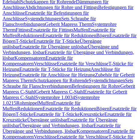
Edelstahl
Schutzkappen für Rohrende
Dämmungen für
Anschlüsse
Abdichtungen für Rohre und Fittings
Befestigungen für
Anschlüsse
Ersatzteile für Befestigungen für
Anschlüsse
Systemdichtungen
Sets Schraube für
Flanschverbindungen
Geberit Mapress Therm
Systemrohre
Therm
Fittings
Ersatzteile für Fittings
Muffen
Ersatzteile für
Muffen
Reduktionen
Ersatzteile für Reduktionen
Bögen
Ersatzteile für
Bögen
T-Stücke
Ersatzteile für T-Stücke
Übergänge
unlösbar
Ersatzteile für Übergänge unlösbar
Übergänge und
Verbindungen, lösbar
Ersatzteile für Übergänge und Verbindungen,
lösbar
Kompensatoren
Ersatzteile für
Kompensatoren
Verschlüsse
Ersatzteile für Verschlüsse
T-Stücke für
Heizung
Ersatzteile für T-Stücke für Heizung
Anschlüsse für
Heizung
Ersatzteile für Anschlüsse für Heizung
Zubehör für Geberit
Mapress Therm
Schutzkappen für Rohrende
Systemdichtungen
Sets
Schraube für Flanschverbindungen
Befestigungen für Rohre
Geberit
Mapress C-Stahl
Geberit Mapress C-Stahl
Ersatzteile für Geberit
Mapress C-Stahl
Systemrohre 1.0034
Systemrohre
1.0215
Rohrnippel
Muffen
Ersatzteile für
Muffen
Reduktionen
Ersatzteile für Reduktionen
Bögen
Ersatzteile für
Bögen
T-Stücke
Ersatzteile für T-Stücke
Kreuzstücke
Ersatzteile für
Kreuzstücke
Übergänge unlösbar
Ersatzteile für Übergänge
unlösbar
Übergänge und Verbindungen, lösbar
Ersatzteile für
Übergänge und Verbindungen, lösbar
Kompensatoren
Ersatzteile für
Kompensatoren
Verschlüsse
Ersatzteile für Verschlüsse
T-Stücke für