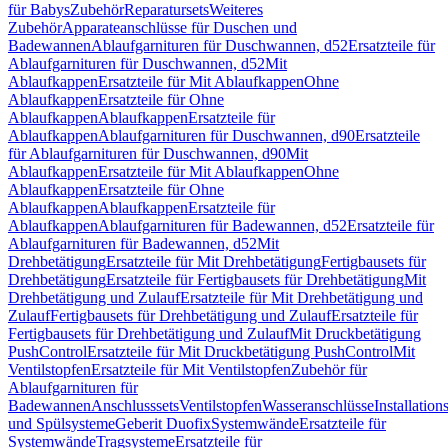
für Babys
Zubehör
Reparatursets
Weiteres
Zubehör
Apparateanschlüsse für Duschen und
Badewannen
Ablaufgarnituren für Duschwannen, d52
Ersatzteile für
Ablaufgarnituren für Duschwannen, d52
Mit
Ablaufkappen
Ersatzteile für Mit Ablaufkappen
Ohne
Ablaufkappen
Ersatzteile für Ohne
Ablaufkappen
Ablaufkappen
Ersatzteile für
Ablaufkappen
Ablaufgarnituren für Duschwannen, d90
Ersatzteile
für Ablaufgarnituren für Duschwannen, d90
Mit
Ablaufkappen
Ersatzteile für Mit Ablaufkappen
Ohne
Ablaufkappen
Ersatzteile für Ohne
Ablaufkappen
Ablaufkappen
Ersatzteile für
Ablaufkappen
Ablaufgarnituren für Badewannen, d52
Ersatzteile für
Ablaufgarnituren für Badewannen, d52
Mit
Drehbetätigung
Ersatzteile für Mit Drehbetätigung
Fertigbausets für
Drehbetätigung
Ersatzteile für Fertigbausets für Drehbetätigung
Mit
Drehbetätigung und Zulauf
Ersatzteile für Mit Drehbetätigung und
Zulauf
Fertigbausets für Drehbetätigung und Zulauf
Ersatzteile für
Fertigbausets für Drehbetätigung und Zulauf
Mit Druckbetätigung
PushControl
Ersatzteile für Mit Druckbetätigung PushControl
Mit
Ventilstopfen
Ersatzteile für Mit Ventilstopfen
Zubehör für
Ablaufgarnituren für
Badewannen
Anschlusssets
Ventilstopfen
Wasseranschlüsse
Installation
und Spülsysteme
Geberit Duofix
Systemwände
Ersatzteile für
Systemwände
Tragsysteme
Ersatzteile für