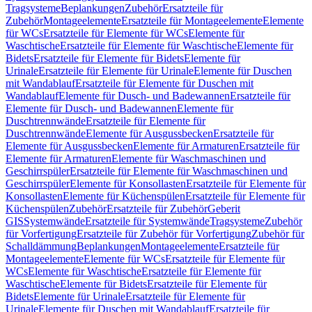
Tragsysteme
Beplankungen
Zubehör
Ersatzteile für
Zubehör
Montageelemente
Ersatzteile für Montageelemente
Elemente
für WCs
Ersatzteile für Elemente für WCs
Elemente für
Waschtische
Ersatzteile für Elemente für Waschtische
Elemente für
Bidets
Ersatzteile für Elemente für Bidets
Elemente für
Urinale
Ersatzteile für Elemente für Urinale
Elemente für Duschen
mit Wandablauf
Ersatzteile für Elemente für Duschen mit
Wandablauf
Elemente für Dusch- und Badewannen
Ersatzteile für
Elemente für Dusch- und Badewannen
Elemente für
Duschtrennwände
Ersatzteile für Elemente für
Duschtrennwände
Elemente für Ausgussbecken
Ersatzteile für
Elemente für Ausgussbecken
Elemente für Armaturen
Ersatzteile für
Elemente für Armaturen
Elemente für Waschmaschinen und
Geschirrspüler
Ersatzteile für Elemente für Waschmaschinen und
Geschirrspüler
Elemente für Konsollasten
Ersatzteile für Elemente für
Konsollasten
Elemente für Küchenspülen
Ersatzteile für Elemente für
Küchenspülen
Zubehör
Ersatzteile für Zubehör
Geberit
GIS
Systemwände
Ersatzteile für Systemwände
Tragsysteme
Zubehör
für Vorfertigung
Ersatzteile für Zubehör für Vorfertigung
Zubehör für
Schalldämmung
Beplankungen
Montageelemente
Ersatzteile für
Montageelemente
Elemente für WCs
Ersatzteile für Elemente für
WCs
Elemente für Waschtische
Ersatzteile für Elemente für
Waschtische
Elemente für Bidets
Ersatzteile für Elemente für
Bidets
Elemente für Urinale
Ersatzteile für Elemente für
Urinale
Elemente für Duschen mit Wandablauf
Ersatzteile für