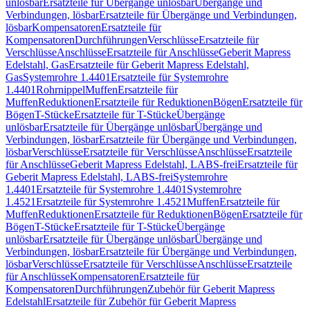
unlösbar
Ersatzteile für Übergänge unlösbar
Übergänge und
Verbindungen, lösbar
Ersatzteile für Übergänge und Verbindungen,
lösbar
Kompensatoren
Ersatzteile für
Kompensatoren
Durchführungen
Verschlüsse
Ersatzteile für
Verschlüsse
Anschlüsse
Ersatzteile für Anschlüsse
Geberit Mapress
Edelstahl, Gas
Ersatzteile für Geberit Mapress Edelstahl,
Gas
Systemrohre 1.4401
Ersatzteile für Systemrohre
1.4401
Rohrnippel
Muffen
Ersatzteile für
Muffen
Reduktionen
Ersatzteile für Reduktionen
Bögen
Ersatzteile für
Bögen
T-Stücke
Ersatzteile für T-Stücke
Übergänge
unlösbar
Ersatzteile für Übergänge unlösbar
Übergänge und
Verbindungen, lösbar
Ersatzteile für Übergänge und Verbindungen,
lösbar
Verschlüsse
Ersatzteile für Verschlüsse
Anschlüsse
Ersatzteile
für Anschlüsse
Geberit Mapress Edelstahl, LABS-frei
Ersatzteile für
Geberit Mapress Edelstahl, LABS-frei
Systemrohre
1.4401
Ersatzteile für Systemrohre 1.4401
Systemrohre
1.4521
Ersatzteile für Systemrohre 1.4521
Muffen
Ersatzteile für
Muffen
Reduktionen
Ersatzteile für Reduktionen
Bögen
Ersatzteile für
Bögen
T-Stücke
Ersatzteile für T-Stücke
Übergänge
unlösbar
Ersatzteile für Übergänge unlösbar
Übergänge und
Verbindungen, lösbar
Ersatzteile für Übergänge und Verbindungen,
lösbar
Verschlüsse
Ersatzteile für Verschlüsse
Anschlüsse
Ersatzteile
für Anschlüsse
Kompensatoren
Ersatzteile für
Kompensatoren
Durchführungen
Zubehör für Geberit Mapress
Edelstahl
Ersatzteile für Zubehör für Geberit Mapress