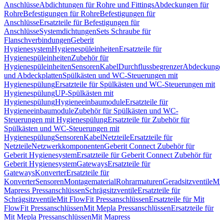
Anschlüsse
Abdichtungen für Rohre und Fittings
Abdeckungen für
Rohre
Befestigungen für Rohre
Befestigungen für
Anschlüsse
Ersatzteile für Befestigungen für
Anschlüsse
Systemdichtungen
Sets Schraube für
Flanschverbindungen
Geberit
Hygienesystem
Hygienespüleinheiten
Ersatzteile für
Hygienespüleinheiten
Zubehör für
Hygienespüleinheiten
Sensoren
Kabel
Durchflussbegrenzer
Abdeckung
und Abdeckplatten
Spülkästen und WC-Steuerungen mit
Hygienespülung
Ersatzteile für Spülkästen und WC-Steuerungen mit
Hygienespülung
UP-Spülkästen mit
Hygienespülung
Hygieneeinbaumodule
Ersatzteile für
Hygieneeinbaumodule
Zubehör für Spülkästen und WC-
Steuerungen mit Hygienespülung
Ersatzteile für Zubehör für
Spülkästen und WC-Steuerungen mit
Hygienespülung
Sensoren
Kabel
Netzteile
Ersatzteile für
Netzteile
Netzwerkkomponenten
Geberit Connect Zubehör für
Geberit Hygienesystem
Ersatzteile für Geberit Connect Zubehör für
Geberit Hygienesystem
Gateways
Ersatzteile für
Gateways
Konverter
Ersatzteile für
Konverter
Sensoren
Montagematerial
Rohrarmaturen
Geradsitzventile
Mi
Mapress Pressanschlüssen
Schrägsitzventile
Ersatzteile für
Schrägsitzventile
Mit FlowFit Pressanschlüssen
Ersatzteile für Mit
FlowFit Pressanschlüssen
Mit Mepla Pressanschlüssen
Ersatzteile für
Mit Mepla Pressanschlüssen
Mit Mapress