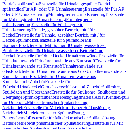
Betrieb, spülrandlos
Ersatzteile für Urinale, gespülter Betrieb,
spülrandlos
Für AP- oder UP-Urinalsteuerung
Ersatzteile für Für AP-
oder UP-Urinalsteuerung
Mit integrierter Urinalsteuerung
Ersatzteile
für Mit integrierter Urinalsteuerung
Für integrierte
Urinalsteuerung
Ersatzteile für Für integrierte
Urinalsteuerung
Urinale, gespülter Betrieb, mit / für
Deckel
Ersatzteile für Urinale, gespülter Betrieb, mit / für
Deckel
Spülrandlos
Ersatzteile für Spülrandlos
Mit
Spülrand
Ersatzteile für Mit Spülrand
Urinale, wasserloser
Betrieb
Ersatzteile für Urinale, wasserloser Betrieb
Ohne
Deckel
Ersatzteile für Ohne Deckel
Urinaltrennwände
Ersatzteile für
Urinaltrennwände
Urinaltrennwände aus Kunststoff
Ersatzteile für
Urinaltrennwände aus Kunststoff
Urinaltrennwände aus
Glas
Ersatzteile für Urinaltrennwände aus Glas
Urinaltrennwände aus
Sanitärkeramik
Ersatzteile für Urinaltrennwände aus
Sanitärkeramik
Zubehör
Ersatzteile für
Zubehör
Urinaldeckel
Geruchsverschlüsse und Zubehör
Spülrohre,
Spülbögen und Übergänge
Ersatzteile für Spülrohre, Spülbögen und
Übergänge
Sprühkopfzubehör
Befestigungsmaterial
Ablaufventile
Spülv
für Unterputz
Mit elektronischer Spülauslösung,
Netzbetrieb
Ersatzteile für Mit elektronischer Spülauslösung,
Netzbetrieb
Mit elektronischer Spülauslösung,
Batteriebetrieb
Ersatzteile für Mit elektronischer Spülauslösung,
Batteriebetrieb
Mit pneumatischer Spülauslösung
Ersatzteile für Mit
pneumatischer Spülauslösung
Basic
Ersatzteile für