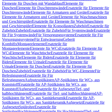
Elemente für Duschen mit Wandablauf
Elemente für
Duschen
Elemente für Duschtrennwände
Ersatzteile für Elemente für
Duschtrennwände
Elemente für Armaturen und Geräte
Ersatzteile für
Elemente für Armaturen und Geräte
Elemente für Waschmaschinen
und Geschirrspüler
Ersatzteile für Elemente für Waschmaschinen
und Geschirrspüler
Elemente für Konsollasten
Zubehör
Ersatzteile für
Zubehör
Zubehör
Ersatzteile für Zubehör
Für Systemwände
Ersatzteile
für Für Systemwände
Für Versorgungssysteme
Ersatzteile für Für
Versorgungssysteme
Für Entwässerung
Geberit
Kombifix
Montageelemente
Ersatzteile für
Montageelemente
Elemente für WCs
Ersatzteile für Elemente für
WCs
Elemente für Waschtische
Ersatzteile für Elemente für
Waschtische
Elemente für Bidets
Ersatzteile für Elemente für
Bidets
Elemente für Urinale
Ersatzteile für Elemente für
Urinale
Elemente für Duschen
Ersatzteile für Elemente für
Duschen
Zubehör
Ersatzteile für Zubehör
Für WC-Elemente
Für
Befestigungen
Ersatzteile für Für
Befestigungen
Aufputzspülkästen
AP-Spülkästen für WCs, aus
Kunststoff
Ersatzteile für AP-Spülkästen für WCs, aus
Kunststoff
Aufgesetzt
Ersatzteile für Aufgesetzt
Tief- und
halbhochhängend
Ersatzteile für Tief- und halbhochhängend
AP-
Spülkästen für WCs, aus Sanitärkeramik
Ersatzteile für AP-
Spülkästen für WCs, aus Sanitärkeramik
Aufgesetzt
Ersatzteile für
Aufgesetzt
Spülrohre
Ersatzteile für
Spülrohre
Hochhängend
Ersatzteile für Hochhängend
Tief- und