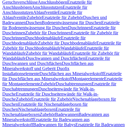
Geruchsverschlüsse
Anschlussbögen
Ersatzteile für
Anschlussbögen
Anschlussstutzen
Ersatzteile für
Anschlussstutzen
Ablaufventile
Ersatzteile für
Ablaufventile
Zubehör
Ersatzteile für Zubehör
Duschen und
Badewannen
Duschen
Bodenentwässerung für Duschen
Ersatzteile
für Bodenentwässerung für Duschen
Duschrinnen
Ersatzteile für
Duschrinnen
Zubehör für Duschrinnen
Ersatzteile für Zubehör für
Duschrinnen
Duschbodenabläufe
Ersatzteile für
Duschbodenabläufe
Zubehör für Duschbodenabläufe
Ersatzteile für
Zubehör für Duschbodenabläufe
Wandabläufe
Ersatzteile für
Wandabläufe
Zubehör für Wandabläufe
Ersatzteile für Zubehör für
Wandabläufe
Duschwannen und Duschflächen
Ersatzteile für
Duschwannen und Duschflächen
Duschflächen aus
Mineralwerkstoff und Geberit Duofix
Installationselemente
Duschflächen aus Mineralwerkstoff
Ersatzteile
für Duschflächen aus Mineralwerkstoff
Montageelemente
Ersatzteile
für Montageelemente
Zubehör
Duschabtrennungen
Ersatzteile für
Duschabtrennungen
Duschseitenwände für Walk-in-
Dusche
Ersatzteile für Duschseitenwände für Walk-in-
Dusche
Zubehör
Ersatzteile für Zubehör
Nischenablageboxen für
Duschen
Ersatzteile für Nischenablageboxen für
Duschen
Nischenablageboxen
Ersatzteile für
Nischenablageboxen
Zubehör
Badewannen
Badewannen aus
Mineralwerkstoff
Ersatzteile für Badewannen aus
Mineralwerkstoff
Badewannen für Babys
Ersatzteile für Badewannen