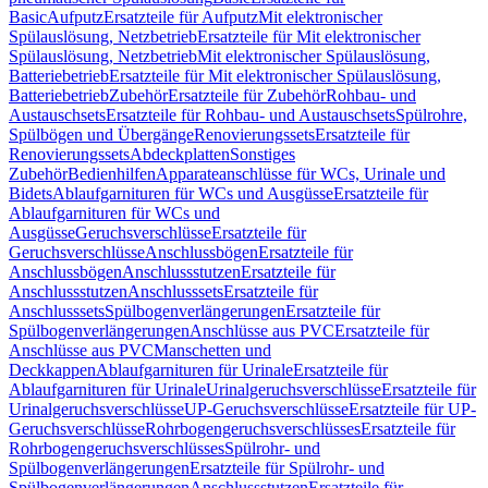
Basic
Aufputz
Ersatzteile für Aufputz
Mit elektronischer
Spülauslösung, Netzbetrieb
Ersatzteile für Mit elektronischer
Spülauslösung, Netzbetrieb
Mit elektronischer Spülauslösung,
Batteriebetrieb
Ersatzteile für Mit elektronischer Spülauslösung,
Batteriebetrieb
Zubehör
Ersatzteile für Zubehör
Rohbau- und
Austauschsets
Ersatzteile für Rohbau- und Austauschsets
Spülrohre,
Spülbögen und Übergänge
Renovierungssets
Ersatzteile für
Renovierungssets
Abdeckplatten
Sonstiges
Zubehör
Bedienhilfen
Apparateanschlüsse für WCs, Urinale und
Bidets
Ablaufgarnituren für WCs und Ausgüsse
Ersatzteile für
Ablaufgarnituren für WCs und
Ausgüsse
Geruchsverschlüsse
Ersatzteile für
Geruchsverschlüsse
Anschlussbögen
Ersatzteile für
Anschlussbögen
Anschlussstutzen
Ersatzteile für
Anschlussstutzen
Anschlusssets
Ersatzteile für
Anschlusssets
Spülbogenverlängerungen
Ersatzteile für
Spülbogenverlängerungen
Anschlüsse aus PVC
Ersatzteile für
Anschlüsse aus PVC
Manschetten und
Deckkappen
Ablaufgarnituren für Urinale
Ersatzteile für
Ablaufgarnituren für Urinale
Urinalgeruchsverschlüsse
Ersatzteile für
Urinalgeruchsverschlüsse
UP-Geruchsverschlüsse
Ersatzteile für UP-
Geruchsverschlüsse
Rohrbogengeruchsverschlüsses
Ersatzteile für
Rohrbogengeruchsverschlüsses
Spülrohr- und
Spülbogenverlängerungen
Ersatzteile für Spülrohr- und
Spülbogenverlängerungen
Anschlussstutzen
Ersatzteile für