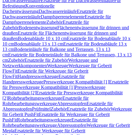
Dachwassereinläufe
Ersatzteile für Für Dachwassereinläufe
Für
Befestigung
Konventionelle
Dachentwässerung
Dachwassereinläufe
Ersatzteile für
Dachwassereinläufe
Dampfsperrenelemente
Ersatzteile für
Dampfsperrenelemente
Zubehör
Ersatzteile für
Zubehör
Bodenentwässerung
Flächenentwässerung für drinnen und
draußen
Ersatzteile für Flächenentwässerung für drinnen und
draußen
Bodenabläufe 10 x 10 cm
Ersatzteile für Bodenabläufe 10 x
10 cm
Bodenabläufe 13 x 13 cm
Ersatzteile für Bodenabläufe 13 x
13 cm
Bodeneinläufe für Balkone und Terrassen, 13 x 13
cm
Ersatzteile für Bodeneinläufe für Balkone und Terrassen, 13 x 13
cm
Zubehör
Ersatzteile für Zubehör
Werkzeuge und
Netzwerkkomponenten
Werkzeuge
Werkzeuge für Geberit
FlowFit
Ersatzteile für Werkzeuge für Geberit
FlowFit
Handpresswerkzeuge
Ersatzteile für
Handpresswerkzeuge
Presswerkzeuge Kompatibilität [1]
Ersatzteile
für Presswerkzeuge Kompatibilität [1]
Presswerkzeuge
Kompatibilität [2]
Ersatzteile für Presswerkzeuge Kompatibilität
[2]
Rohrbearbeitungswerkzeuge
Ersatzteile für
Rohrbearbeitungswerkzeuge
Abpressstopfen
Ersatzteile für
Abpressstopfen
Prüfmittel
Zubehör
Ersatzteile für Zubehör
Werkzeuge
für Geberit PushFit
Ersatzteile für Werkzeuge für Geberit
PushFit
Rohrbearbeitungswerkzeuge
Ersatzteile für
Rohrbearbeitungswerkzeuge
Abpressstopfen
Werkzeuge für Geberit
Mepla
Ersatzteile für Werkzeuge für Geberit