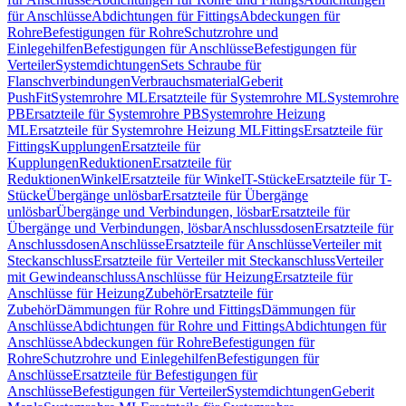
für Anschlüsse
Abdichtungen für Fittings
Abdeckungen für
Rohre
Befestigungen für Rohre
Schutzrohre und
Einlegehilfen
Befestigungen für Anschlüsse
Befestigungen für
Verteiler
Systemdichtungen
Sets Schraube für
Flanschverbindungen
Verbrauchsmaterial
Geberit
PushFit
Systemrohre ML
Ersatzteile für Systemrohre ML
Systemrohre
PB
Ersatzteile für Systemrohre PB
Systemrohre Heizung
ML
Ersatzteile für Systemrohre Heizung ML
Fittings
Ersatzteile für
Fittings
Kupplungen
Ersatzteile für
Kupplungen
Reduktionen
Ersatzteile für
Reduktionen
Winkel
Ersatzteile für Winkel
T-Stücke
Ersatzteile für T-
Stücke
Übergänge unlösbar
Ersatzteile für Übergänge
unlösbar
Übergänge und Verbindungen, lösbar
Ersatzteile für
Übergänge und Verbindungen, lösbar
Anschlussdosen
Ersatzteile für
Anschlussdosen
Anschlüsse
Ersatzteile für Anschlüsse
Verteiler mit
Steckanschluss
Ersatzteile für Verteiler mit Steckanschluss
Verteiler
mit Gewindeanschluss
Anschlüsse für Heizung
Ersatzteile für
Anschlüsse für Heizung
Zubehör
Ersatzteile für
Zubehör
Dämmungen für Rohre und Fittings
Dämmungen für
Anschlüsse
Abdichtungen für Rohre und Fittings
Abdichtungen für
Anschlüsse
Abdeckungen für Rohre
Befestigungen für
Rohre
Schutzrohre und Einlegehilfen
Befestigungen für
Anschlüsse
Ersatzteile für Befestigungen für
Anschlüsse
Befestigungen für Verteiler
Systemdichtungen
Geberit