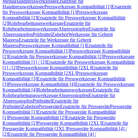
Mepla
Handpresswerkzeuge
Ersatzteile für
Handpresswerkzeuge
Presswerkzeuge Kompatibilität [1]
Ersatzteile
für Presswerkzeuge Kompatibilität [1]
Presswerkzeuge
Kompatibilität [2]
Ersatzteile für Presswerkzeuge Kompatibilität
[2]
Rohrbearbeitungswerkzeuge
Ersatzteile für
Rohrbearbeitungswerkzeuge
Abpressstopfen
Ersatzteile für
Abpressstopfen
Prüfmittel
Zubehör
Werkzeuge für Geberit
Mapress
Ersatzteile für Werkzeuge für Geberit
Mapress
Presswerkzeuge Kompatibilität [1]
Ersatzteile für
Presswerkzeuge Kompatibilität [1]
Presswerkzeuge Kompatibilität
[2]
Ersatzteile für Presswerkzeuge Kompatibilität [2]
Presswerkzeuge
Kompatibilität [1] / [2]
Ersatzteile für Presswerkzeuge Kompatibilität
[1] / [2]
Presswerkzeuge Kompatibilität [2XL]
Ersatzteile für
Presswerkzeuge Kompatibilität [2XL]
Presswerkzeuge
Kompatibilität [3]
Ersatzteile für Presswerkzeuge Kompatibilität
[3]
Presswerkzeuge Kompatibilität [4]
Ersatzteile für Presswerkzeuge
Kompatibilität [4]
Rohrbearbeitungswerkzeuge
Ersatzteile für
Rohrbearbeitungswerkzeuge
Abpressstopfen
Ersatzteile für
Abpressstopfen
Prüfmittel
Ersatzteile für
Prüfmittel
Zubehör
Pressgeräte
Ersatzteile für Pressgeräte
Pressgeräte
Kompatibilität [1]
Ersatzteile für Pressgeräte Kompatibilität
[1]
Pressgeräte Kompatibilität [2]
Ersatzteile für Pressgeräte
Kompatibilität [2]
Pressgeräte Kompatibilität [2XL]
Ersatzteile für
Pressgeräte Kompatibilität [2XL]
Pressgeräte Kompatibilität [4] /
[2]
Ersatzteile für Pressgeräte Kompatibilität [4] /