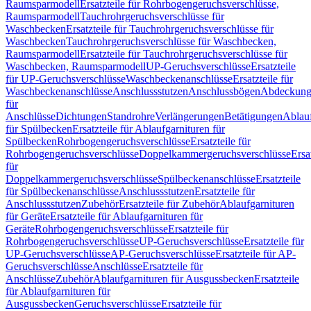
Raumsparmodell
Ersatzteile für Rohrbogengeruchsverschlüsse,
Raumsparmodell
Tauchrohrgeruchsverschlüsse für
Waschbecken
Ersatzteile für Tauchrohrgeruchsverschlüsse für
Waschbecken
Tauchrohrgeruchsverschlüsse für Waschbecken,
Raumsparmodell
Ersatzteile für Tauchrohrgeruchsverschlüsse für
Waschbecken, Raumsparmodell
UP-Geruchsverschlüsse
Ersatzteile
für UP-Geruchsverschlüsse
Waschbeckenanschlüsse
Ersatzteile für
Waschbeckenanschlüsse
Anschlussstutzen
Anschlussbögen
Abdeckung
für
Anschlüsse
Dichtungen
Standrohre
Verlängerungen
Betätigungen
Ablauf
für Spülbecken
Ersatzteile für Ablaufgarnituren für
Spülbecken
Rohrbogengeruchsverschlüsse
Ersatzteile für
Rohrbogengeruchsverschlüsse
Doppelkammergeruchsverschlüsse
Ersa
für
Doppelkammergeruchsverschlüsse
Spülbeckenanschlüsse
Ersatzteile
für Spülbeckenanschlüsse
Anschlussstutzen
Ersatzteile für
Anschlussstutzen
Zubehör
Ersatzteile für Zubehör
Ablaufgarnituren
für Geräte
Ersatzteile für Ablaufgarnituren für
Geräte
Rohrbogengeruchsverschlüsse
Ersatzteile für
Rohrbogengeruchsverschlüsse
UP-Geruchsverschlüsse
Ersatzteile für
UP-Geruchsverschlüsse
AP-Geruchsverschlüsse
Ersatzteile für AP-
Geruchsverschlüsse
Anschlüsse
Ersatzteile für
Anschlüsse
Zubehör
Ablaufgarnituren für Ausgussbecken
Ersatzteile
für Ablaufgarnituren für
Ausgussbecken
Geruchsverschlüsse
Ersatzteile für