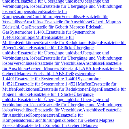
unlösbar
Ersatzteile für Übergänge unlösbar
Übergänge und
Verbindungen, lösbar
Ersatzteile für Übergänge und Verbindungen,
lösbar
Kompensatoren
Ersatzteile für
Kompensatoren
Durchführungen
Verschlüsse
Ersatzteile für
Verschlüsse
Anschlüsse
Ersatzteile für Anschlüsse
Geberit Mapress
Edelstahl, Gas
Ersatzteile für Geberit Mapress Edelstahl,
Gas
Systemrohre 1.4401
Ersatzteile für Systemrohre
1.4401
Rohrnippel
Muffen
Ersatzteile für
Muffen
Reduktionen
Ersatzteile für Reduktionen
Bögen
Ersatzteile für
Bögen
T-Stücke
Ersatzteile für T-Stücke
Übergänge
unlösbar
Ersatzteile für Übergänge unlösbar
Übergänge und
Verbindungen, lösbar
Ersatzteile für Übergänge und Verbindungen,
lösbar
Verschlüsse
Ersatzteile für Verschlüsse
Anschlüsse
Ersatzteile
für Anschlüsse
Geberit Mapress Edelstahl, LABS-frei
Ersatzteile für
Geberit Mapress Edelstahl, LABS-frei
Systemrohre
1.4401
Ersatzteile für Systemrohre 1.4401
Systemrohre
1.4521
Ersatzteile für Systemrohre 1.4521
Muffen
Ersatzteile für
Muffen
Reduktionen
Ersatzteile für Reduktionen
Bögen
Ersatzteile für
Bögen
T-Stücke
Ersatzteile für T-Stücke
Übergänge
unlösbar
Ersatzteile für Übergänge unlösbar
Übergänge und
Verbindungen, lösbar
Ersatzteile für Übergänge und Verbindungen,
lösbar
Verschlüsse
Ersatzteile für Verschlüsse
Anschlüsse
Ersatzteile
für Anschlüsse
Kompensatoren
Ersatzteile für
Kompensatoren
Durchführungen
Zubehör für Geberit Mapress
Edelstahl
Ersatzteile für Zubehör für Geberit Mapress