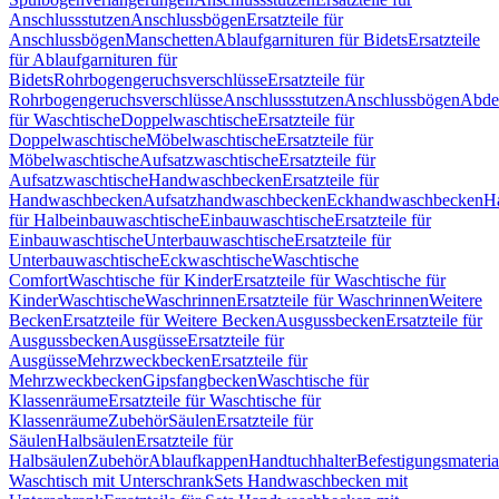
Anschlussstutzen
Anschlussbögen
Ersatzteile für
Anschlussbögen
Manschetten
Ablaufgarnituren für Bidets
Ersatzteile
für Ablaufgarnituren für
Bidets
Rohrbogengeruchsverschlüsse
Ersatzteile für
Rohrbogengeruchsverschlüsse
Anschlussstutzen
Anschlussbögen
Abde
für Waschtische
Doppelwaschtische
Ersatzteile für
Doppelwaschtische
Möbelwaschtische
Ersatzteile für
Möbelwaschtische
Aufsatzwaschtische
Ersatzteile für
Aufsatzwaschtische
Handwaschbecken
Ersatzteile für
Handwaschbecken
Aufsatzhandwaschbecken
Eckhandwaschbecken
H
für Halbeinbauwaschtische
Einbauwaschtische
Ersatzteile für
Einbauwaschtische
Unterbauwaschtische
Ersatzteile für
Unterbauwaschtische
Eckwaschtische
Waschtische
Comfort
Waschtische für Kinder
Ersatzteile für Waschtische für
Kinder
Waschtische
Waschrinnen
Ersatzteile für Waschrinnen
Weitere
Becken
Ersatzteile für Weitere Becken
Ausgussbecken
Ersatzteile für
Ausgussbecken
Ausgüsse
Ersatzteile für
Ausgüsse
Mehrzweckbecken
Ersatzteile für
Mehrzweckbecken
Gipsfangbecken
Waschtische für
Klassenräume
Ersatzteile für Waschtische für
Klassenräume
Zubehör
Säulen
Ersatzteile für
Säulen
Halbsäulen
Ersatzteile für
Halbsäulen
Zubehör
Ablaufkappen
Handtuchhalter
Befestigungsmateria
Waschtisch mit Unterschrank
Sets Handwaschbecken mit