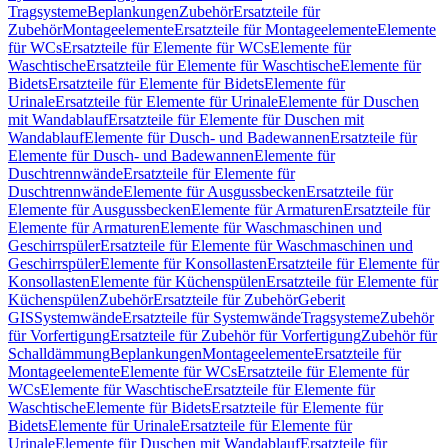
Tragsysteme
Beplankungen
Zubehör
Ersatzteile für
Zubehör
Montageelemente
Ersatzteile für Montageelemente
Elemente
für WCs
Ersatzteile für Elemente für WCs
Elemente für
Waschtische
Ersatzteile für Elemente für Waschtische
Elemente für
Bidets
Ersatzteile für Elemente für Bidets
Elemente für
Urinale
Ersatzteile für Elemente für Urinale
Elemente für Duschen
mit Wandablauf
Ersatzteile für Elemente für Duschen mit
Wandablauf
Elemente für Dusch- und Badewannen
Ersatzteile für
Elemente für Dusch- und Badewannen
Elemente für
Duschtrennwände
Ersatzteile für Elemente für
Duschtrennwände
Elemente für Ausgussbecken
Ersatzteile für
Elemente für Ausgussbecken
Elemente für Armaturen
Ersatzteile für
Elemente für Armaturen
Elemente für Waschmaschinen und
Geschirrspüler
Ersatzteile für Elemente für Waschmaschinen und
Geschirrspüler
Elemente für Konsollasten
Ersatzteile für Elemente für
Konsollasten
Elemente für Küchenspülen
Ersatzteile für Elemente für
Küchenspülen
Zubehör
Ersatzteile für Zubehör
Geberit
GIS
Systemwände
Ersatzteile für Systemwände
Tragsysteme
Zubehör
für Vorfertigung
Ersatzteile für Zubehör für Vorfertigung
Zubehör für
Schalldämmung
Beplankungen
Montageelemente
Ersatzteile für
Montageelemente
Elemente für WCs
Ersatzteile für Elemente für
WCs
Elemente für Waschtische
Ersatzteile für Elemente für
Waschtische
Elemente für Bidets
Ersatzteile für Elemente für
Bidets
Elemente für Urinale
Ersatzteile für Elemente für
Urinale
Elemente für Duschen mit Wandablauf
Ersatzteile für