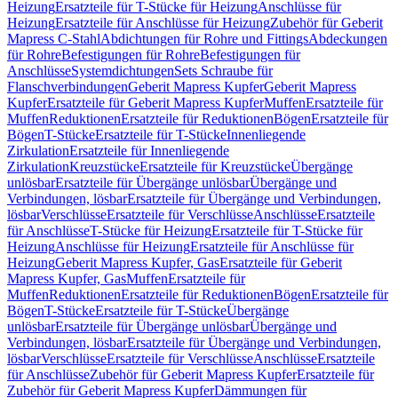
Heizung
Ersatzteile für T-Stücke für Heizung
Anschlüsse für
Heizung
Ersatzteile für Anschlüsse für Heizung
Zubehör für Geberit
Mapress C-Stahl
Abdichtungen für Rohre und Fittings
Abdeckungen
für Rohre
Befestigungen für Rohre
Befestigungen für
Anschlüsse
Systemdichtungen
Sets Schraube für
Flanschverbindungen
Geberit Mapress Kupfer
Geberit Mapress
Kupfer
Ersatzteile für Geberit Mapress Kupfer
Muffen
Ersatzteile für
Muffen
Reduktionen
Ersatzteile für Reduktionen
Bögen
Ersatzteile für
Bögen
T-Stücke
Ersatzteile für T-Stücke
Innenliegende
Zirkulation
Ersatzteile für Innenliegende
Zirkulation
Kreuzstücke
Ersatzteile für Kreuzstücke
Übergänge
unlösbar
Ersatzteile für Übergänge unlösbar
Übergänge und
Verbindungen, lösbar
Ersatzteile für Übergänge und Verbindungen,
lösbar
Verschlüsse
Ersatzteile für Verschlüsse
Anschlüsse
Ersatzteile
für Anschlüsse
T-Stücke für Heizung
Ersatzteile für T-Stücke für
Heizung
Anschlüsse für Heizung
Ersatzteile für Anschlüsse für
Heizung
Geberit Mapress Kupfer, Gas
Ersatzteile für Geberit
Mapress Kupfer, Gas
Muffen
Ersatzteile für
Muffen
Reduktionen
Ersatzteile für Reduktionen
Bögen
Ersatzteile für
Bögen
T-Stücke
Ersatzteile für T-Stücke
Übergänge
unlösbar
Ersatzteile für Übergänge unlösbar
Übergänge und
Verbindungen, lösbar
Ersatzteile für Übergänge und Verbindungen,
lösbar
Verschlüsse
Ersatzteile für Verschlüsse
Anschlüsse
Ersatzteile
für Anschlüsse
Zubehör für Geberit Mapress Kupfer
Ersatzteile für
Zubehör für Geberit Mapress Kupfer
Dämmungen für