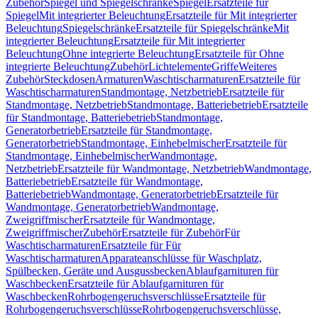
Zubehör
Spiegel und Spiegelschränke
Spiegel
Ersatzteile für
Spiegel
Mit integrierter Beleuchtung
Ersatzteile für Mit integrierter
Beleuchtung
Spiegelschränke
Ersatzteile für Spiegelschränke
Mit
integrierter Beleuchtung
Ersatzteile für Mit integrierter
Beleuchtung
Ohne integrierte Beleuchtung
Ersatzteile für Ohne
integrierte Beleuchtung
Zubehör
Lichtelemente
Griffe
Weiteres
Zubehör
Steckdosen
Armaturen
Waschtischarmaturen
Ersatzteile für
Waschtischarmaturen
Standmontage, Netzbetrieb
Ersatzteile für
Standmontage, Netzbetrieb
Standmontage, Batteriebetrieb
Ersatzteile
für Standmontage, Batteriebetrieb
Standmontage,
Generatorbetrieb
Ersatzteile für Standmontage,
Generatorbetrieb
Standmontage, Einhebelmischer
Ersatzteile für
Standmontage, Einhebelmischer
Wandmontage,
Netzbetrieb
Ersatzteile für Wandmontage, Netzbetrieb
Wandmontage,
Batteriebetrieb
Ersatzteile für Wandmontage,
Batteriebetrieb
Wandmontage, Generatorbetrieb
Ersatzteile für
Wandmontage, Generatorbetrieb
Wandmontage,
Zweigriffmischer
Ersatzteile für Wandmontage,
Zweigriffmischer
Zubehör
Ersatzteile für Zubehör
Für
Waschtischarmaturen
Ersatzteile für Für
Waschtischarmaturen
Apparateanschlüsse für Waschplatz,
Spülbecken, Geräte und Ausgussbecken
Ablaufgarnituren für
Waschbecken
Ersatzteile für Ablaufgarnituren für
Waschbecken
Rohrbogengeruchsverschlüsse
Ersatzteile für
Rohrbogengeruchsverschlüsse
Rohrbogengeruchsverschlüsse,