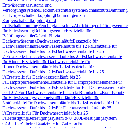
Entwässerungssysteme und
Versorgungssysteme
Deckenverschlusssysteme
Schallschutz
Dämmung
zur Körperschallentkopplung
Dämmungen zur
Körperschallentkopplung und
Luftschalldämmung
Feuchtigkeitsschutz
Abdichtungen
Lüftungsventile
für Entwässerung
Belüftungsventile
Ersatzteile für
Belüftungsventile
Geberit Pluvia
Dachentwässerung
Dachwassereinläufe
Ersatzteile für
Dachwassereinläufe
Dachwassereinläufe bis 12 l/s
Ersatzteile für
Dachwassereinläufe bis 12 l/s
Dachwassereinläufe bis 25
l/s
Ersatzteile für Dachwassereinläufe bis 25 l/s
Dachwassereinläufe
für Rinnen
Ersatzteile für Dachwassereinläufe für
Rinnen
Dachwassereinläufe bis 12 l/s
Ersatzteile für
Dachwassereinläufe bis 12 l/s
Dachwassereinläufe bis 25
l/s
Ersatzteile für Dachwassereinläufe bis 25
l/s
Dampfsperrenelemente
Ersatzteile für Dampfsperrenelemente
Für
Dachwassereinläufe bis 12 l/s
Ersatzteile für Für Dachwassereinläufe
bis 12 l/s
Für Dachwassereinläufe bis 25 l/s
Brandschutz
Brandschutz
für Entwässerungssysteme
Notüberläufe
Ersatzteile für
Notüberläufe
Für Dachwassereinläufe bis 12 l/s
Ersatzteile für Für
Dachwassereinläufe bis 12 l/s
Für Dachwassereinläufe bis 25
l/s
Ersatzteile für Für Dachwassereinläufe bis 25
l/s
Befestigung
Befestigungssystem d40–200
Befestigungssystem
d250–315
Zubehör
Ersatzteile für Zubehör
Für