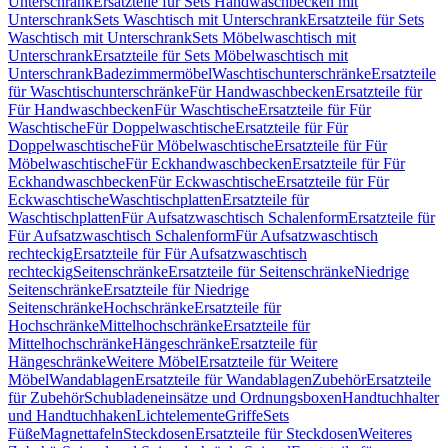
Unterschrank
Ersatzteile für Sets Handwaschbecken mit
Unterschrank
Sets Waschtisch mit Unterschrank
Ersatzteile für Sets
Waschtisch mit Unterschrank
Sets Möbelwaschtisch mit
Unterschrank
Ersatzteile für Sets Möbelwaschtisch mit
Unterschrank
Badezimmermöbel
Waschtischunterschränke
Ersatzteile
für Waschtischunterschränke
Für Handwaschbecken
Ersatzteile für
Für Handwaschbecken
Für Waschtische
Ersatzteile für Für
Waschtische
Für Doppelwaschtische
Ersatzteile für Für
Doppelwaschtische
Für Möbelwaschtische
Ersatzteile für Für
Möbelwaschtische
Für Eckhandwaschbecken
Ersatzteile für Für
Eckhandwaschbecken
Für Eckwaschtische
Ersatzteile für Für
Eckwaschtische
Waschtischplatten
Ersatzteile für
Waschtischplatten
Für Aufsatzwaschtisch Schalenform
Ersatzteile für
Für Aufsatzwaschtisch Schalenform
Für Aufsatzwaschtisch
rechteckig
Ersatzteile für Für Aufsatzwaschtisch
rechteckig
Seitenschränke
Ersatzteile für Seitenschränke
Niedrige
Seitenschränke
Ersatzteile für Niedrige
Seitenschränke
Hochschränke
Ersatzteile für
Hochschränke
Mittelhochschränke
Ersatzteile für
Mittelhochschränke
Hängeschränke
Ersatzteile für
Hängeschränke
Weitere Möbel
Ersatzteile für Weitere
Möbel
Wandablagen
Ersatzteile für Wandablagen
Zubehör
Ersatzteile
für Zubehör
Schubladeneinsätze und Ordnungsboxen
Handtuchhalter
und Handtuchhaken
Lichtelemente
Griffe
Sets
Füße
Magnettafeln
Steckdosen
Ersatzteile für Steckdosen
Weiteres