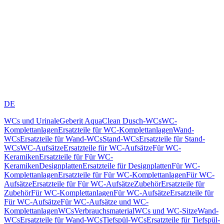
DE
WCs und Urinale
Geberit AquaClean Dusch-WCs
WC-
Komplettanlagen
Ersatzteile für WC-Komplettanlagen
Wand-
WCs
Ersatzteile für Wand-WCs
Stand-WCs
Ersatzteile für Stand-
WCs
WC-Aufsätze
Ersatzteile für WC-Aufsätze
Für WC-
Keramiken
Ersatzteile für Für WC-
Keramiken
Designplatten
Ersatzteile für Designplatten
Für WC-
Komplettanlagen
Ersatzteile für Für WC-Komplettanlagen
Für WC-
Aufsätze
Ersatzteile für Für WC-Aufsätze
Zubehör
Ersatzteile für
Zubehör
Für WC-Komplettanlagen
Für WC-Aufsätze
Ersatzteile für
Für WC-Aufsätze
Für WC-Aufsätze und WC-
Komplettanlagen
WCs
Verbrauchsmaterial
WCs und WC-Sitze
Wand-
WCs
Ersatzteile für Wand-WCs
Tiefspül-WCs
Ersatzteile für Tiefspül-