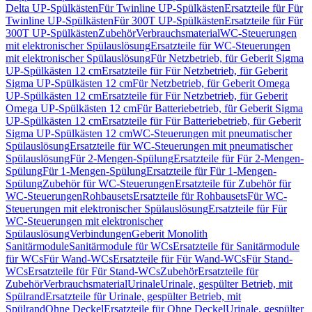
Delta UP-Spülkästen
Für Twinline UP-Spülkästen
Ersatzteile für Für
Twinline UP-Spülkästen
Für 300T UP-Spülkästen
Ersatzteile für Für
300T UP-Spülkästen
Zubehör
Verbrauchsmaterial
WC-Steuerungen
mit elektronischer Spülauslösung
Ersatzteile für WC-Steuerungen
mit elektronischer Spülauslösung
Für Netzbetrieb, für Geberit Sigma
UP-Spülkästen 12 cm
Ersatzteile für Für Netzbetrieb, für Geberit
Sigma UP-Spülkästen 12 cm
Für Netzbetrieb, für Geberit Omega
UP-Spülkästen 12 cm
Ersatzteile für Für Netzbetrieb, für Geberit
Omega UP-Spülkästen 12 cm
Für Batteriebetrieb, für Geberit Sigma
UP-Spülkästen 12 cm
Ersatzteile für Für Batteriebetrieb, für Geberit
Sigma UP-Spülkästen 12 cm
WC-Steuerungen mit pneumatischer
Spülauslösung
Ersatzteile für WC-Steuerungen mit pneumatischer
Spülauslösung
Für 2-Mengen-Spülung
Ersatzteile für Für 2-Mengen-
Spülung
Für 1-Mengen-Spülung
Ersatzteile für Für 1-Mengen-
Spülung
Zubehör für WC-Steuerungen
Ersatzteile für Zubehör für
WC-Steuerungen
Rohbausets
Ersatzteile für Rohbausets
Für WC-
Steuerungen mit elektronischer Spülauslösung
Ersatzteile für Für
WC-Steuerungen mit elektronischer
Spülauslösung
Verbindungen
Geberit Monolith
Sanitärmodule
Sanitärmodule für WCs
Ersatzteile für Sanitärmodule
für WCs
Für Wand-WCs
Ersatzteile für Für Wand-WCs
Für Stand-
WCs
Ersatzteile für Für Stand-WCs
Zubehör
Ersatzteile für
Zubehör
Verbrauchsmaterial
Urinale
Urinale, gespülter Betrieb, mit
Spülrand
Ersatzteile für Urinale, gespülter Betrieb, mit
Spülrand
Ohne Deckel
Ersatzteile für Ohne Deckel
Urinale, gespülter