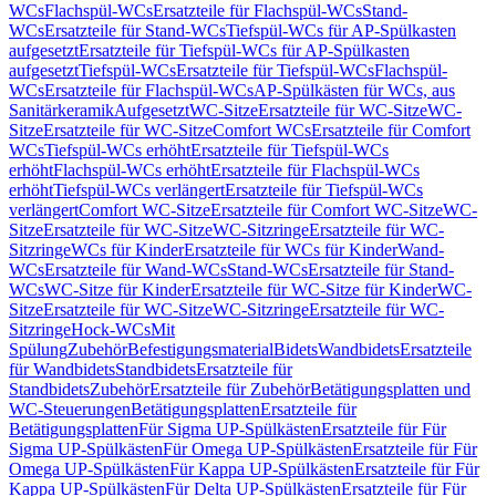
WCs
Flachspül-WCs
Ersatzteile für Flachspül-WCs
Stand-
WCs
Ersatzteile für Stand-WCs
Tiefspül-WCs für AP-Spülkasten
aufgesetzt
Ersatzteile für Tiefspül-WCs für AP-Spülkasten
aufgesetzt
Tiefspül-WCs
Ersatzteile für Tiefspül-WCs
Flachspül-
WCs
Ersatzteile für Flachspül-WCs
AP-Spülkästen für WCs, aus
Sanitärkeramik
Aufgesetzt
WC-Sitze
Ersatzteile für WC-Sitze
WC-
Sitze
Ersatzteile für WC-Sitze
Comfort WCs
Ersatzteile für Comfort
WCs
Tiefspül-WCs erhöht
Ersatzteile für Tiefspül-WCs
erhöht
Flachspül-WCs erhöht
Ersatzteile für Flachspül-WCs
erhöht
Tiefspül-WCs verlängert
Ersatzteile für Tiefspül-WCs
verlängert
Comfort WC-Sitze
Ersatzteile für Comfort WC-Sitze
WC-
Sitze
Ersatzteile für WC-Sitze
WC-Sitzringe
Ersatzteile für WC-
Sitzringe
WCs für Kinder
Ersatzteile für WCs für Kinder
Wand-
WCs
Ersatzteile für Wand-WCs
Stand-WCs
Ersatzteile für Stand-
WCs
WC-Sitze für Kinder
Ersatzteile für WC-Sitze für Kinder
WC-
Sitze
Ersatzteile für WC-Sitze
WC-Sitzringe
Ersatzteile für WC-
Sitzringe
Hock-WCs
Mit
Spülung
Zubehör
Befestigungsmaterial
Bidets
Wandbidets
Ersatzteile
für Wandbidets
Standbidets
Ersatzteile für
Standbidets
Zubehör
Ersatzteile für Zubehör
Betätigungsplatten und
WC-Steuerungen
Betätigungsplatten
Ersatzteile für
Betätigungsplatten
Für Sigma UP-Spülkästen
Ersatzteile für Für
Sigma UP-Spülkästen
Für Omega UP-Spülkästen
Ersatzteile für Für
Omega UP-Spülkästen
Für Kappa UP-Spülkästen
Ersatzteile für Für
Kappa UP-Spülkästen
Für Delta UP-Spülkästen
Ersatzteile für Für