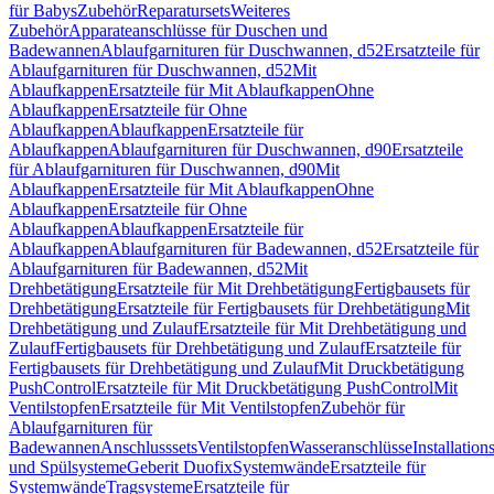
für Babys
Zubehör
Reparatursets
Weiteres
Zubehör
Apparateanschlüsse für Duschen und
Badewannen
Ablaufgarnituren für Duschwannen, d52
Ersatzteile für
Ablaufgarnituren für Duschwannen, d52
Mit
Ablaufkappen
Ersatzteile für Mit Ablaufkappen
Ohne
Ablaufkappen
Ersatzteile für Ohne
Ablaufkappen
Ablaufkappen
Ersatzteile für
Ablaufkappen
Ablaufgarnituren für Duschwannen, d90
Ersatzteile
für Ablaufgarnituren für Duschwannen, d90
Mit
Ablaufkappen
Ersatzteile für Mit Ablaufkappen
Ohne
Ablaufkappen
Ersatzteile für Ohne
Ablaufkappen
Ablaufkappen
Ersatzteile für
Ablaufkappen
Ablaufgarnituren für Badewannen, d52
Ersatzteile für
Ablaufgarnituren für Badewannen, d52
Mit
Drehbetätigung
Ersatzteile für Mit Drehbetätigung
Fertigbausets für
Drehbetätigung
Ersatzteile für Fertigbausets für Drehbetätigung
Mit
Drehbetätigung und Zulauf
Ersatzteile für Mit Drehbetätigung und
Zulauf
Fertigbausets für Drehbetätigung und Zulauf
Ersatzteile für
Fertigbausets für Drehbetätigung und Zulauf
Mit Druckbetätigung
PushControl
Ersatzteile für Mit Druckbetätigung PushControl
Mit
Ventilstopfen
Ersatzteile für Mit Ventilstopfen
Zubehör für
Ablaufgarnituren für
Badewannen
Anschlusssets
Ventilstopfen
Wasseranschlüsse
Installation
und Spülsysteme
Geberit Duofix
Systemwände
Ersatzteile für
Systemwände
Tragsysteme
Ersatzteile für