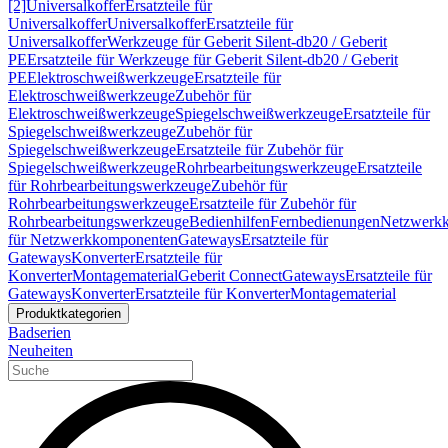
[2]
Universalkoffer
Ersatzteile für
Universalkoffer
Universalkoffer
Ersatzteile für
Universalkoffer
Werkzeuge für Geberit Silent-db20 / Geberit
PE
Ersatzteile für Werkzeuge für Geberit Silent-db20 / Geberit
PE
Elektroschweißwerkzeuge
Ersatzteile für
Elektroschweißwerkzeuge
Zubehör für
Elektroschweißwerkzeuge
Spiegelschweißwerkzeuge
Ersatzteile für
Spiegelschweißwerkzeuge
Zubehör für
Spiegelschweißwerkzeuge
Ersatzteile für Zubehör für
Spiegelschweißwerkzeuge
Rohrbearbeitungswerkzeuge
Ersatzteile
für Rohrbearbeitungswerkzeuge
Zubehör für
Rohrbearbeitungswerkzeuge
Ersatzteile für Zubehör für
Rohrbearbeitungswerkzeuge
Bedienhilfen
Fernbedienungen
Netzwerk
für Netzwerkkomponenten
Gateways
Ersatzteile für
Gateways
Konverter
Ersatzteile für
Konverter
Montagematerial
Geberit Connect
Gateways
Ersatzteile für
Gateways
Konverter
Ersatzteile für Konverter
Montagematerial
Produktkategorien
Badserien
Neuheiten