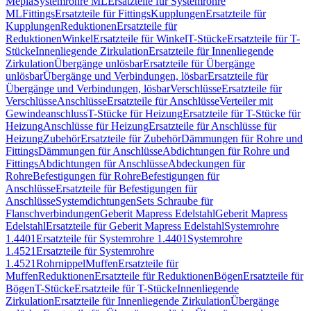
Mepla
Systemrohre ML
Ersatzteile für Systemrohre
ML
Fittings
Ersatzteile für Fittings
Kupplungen
Ersatzteile für
Kupplungen
Reduktionen
Ersatzteile für
Reduktionen
Winkel
Ersatzteile für Winkel
T-Stücke
Ersatzteile für T-
Stücke
Innenliegende Zirkulation
Ersatzteile für Innenliegende
Zirkulation
Übergänge unlösbar
Ersatzteile für Übergänge
unlösbar
Übergänge und Verbindungen, lösbar
Ersatzteile für
Übergänge und Verbindungen, lösbar
Verschlüsse
Ersatzteile für
Verschlüsse
Anschlüsse
Ersatzteile für Anschlüsse
Verteiler mit
Gewindeanschluss
T-Stücke für Heizung
Ersatzteile für T-Stücke für
Heizung
Anschlüsse für Heizung
Ersatzteile für Anschlüsse für
Heizung
Zubehör
Ersatzteile für Zubehör
Dämmungen für Rohre und
Fittings
Dämmungen für Anschlüsse
Abdichtungen für Rohre und
Fittings
Abdichtungen für Anschlüsse
Abdeckungen für
Rohre
Befestigungen für Rohre
Befestigungen für
Anschlüsse
Ersatzteile für Befestigungen für
Anschlüsse
Systemdichtungen
Sets Schraube für
Flanschverbindungen
Geberit Mapress Edelstahl
Geberit Mapress
Edelstahl
Ersatzteile für Geberit Mapress Edelstahl
Systemrohre
1.4401
Ersatzteile für Systemrohre 1.4401
Systemrohre
1.4521
Ersatzteile für Systemrohre
1.4521
Rohrnippel
Muffen
Ersatzteile für
Muffen
Reduktionen
Ersatzteile für Reduktionen
Bögen
Ersatzteile für
Bögen
T-Stücke
Ersatzteile für T-Stücke
Innenliegende
Zirkulation
Ersatzteile für Innenliegende Zirkulation
Übergänge