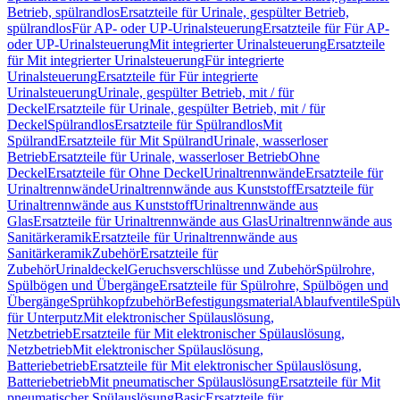
Betrieb, spülrandlos
Ersatzteile für Urinale, gespülter Betrieb,
spülrandlos
Für AP- oder UP-Urinalsteuerung
Ersatzteile für Für AP-
oder UP-Urinalsteuerung
Mit integrierter Urinalsteuerung
Ersatzteile
für Mit integrierter Urinalsteuerung
Für integrierte
Urinalsteuerung
Ersatzteile für Für integrierte
Urinalsteuerung
Urinale, gespülter Betrieb, mit / für
Deckel
Ersatzteile für Urinale, gespülter Betrieb, mit / für
Deckel
Spülrandlos
Ersatzteile für Spülrandlos
Mit
Spülrand
Ersatzteile für Mit Spülrand
Urinale, wasserloser
Betrieb
Ersatzteile für Urinale, wasserloser Betrieb
Ohne
Deckel
Ersatzteile für Ohne Deckel
Urinaltrennwände
Ersatzteile für
Urinaltrennwände
Urinaltrennwände aus Kunststoff
Ersatzteile für
Urinaltrennwände aus Kunststoff
Urinaltrennwände aus
Glas
Ersatzteile für Urinaltrennwände aus Glas
Urinaltrennwände aus
Sanitärkeramik
Ersatzteile für Urinaltrennwände aus
Sanitärkeramik
Zubehör
Ersatzteile für
Zubehör
Urinaldeckel
Geruchsverschlüsse und Zubehör
Spülrohre,
Spülbögen und Übergänge
Ersatzteile für Spülrohre, Spülbögen und
Übergänge
Sprühkopfzubehör
Befestigungsmaterial
Ablaufventile
Spülv
für Unterputz
Mit elektronischer Spülauslösung,
Netzbetrieb
Ersatzteile für Mit elektronischer Spülauslösung,
Netzbetrieb
Mit elektronischer Spülauslösung,
Batteriebetrieb
Ersatzteile für Mit elektronischer Spülauslösung,
Batteriebetrieb
Mit pneumatischer Spülauslösung
Ersatzteile für Mit
pneumatischer Spülauslösung
Basic
Ersatzteile für