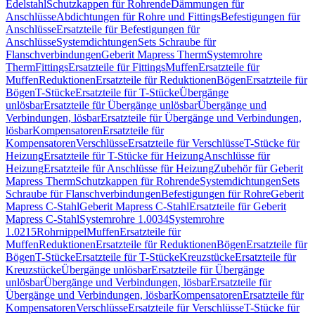
Edelstahl
Schutzkappen für Rohrende
Dämmungen für
Anschlüsse
Abdichtungen für Rohre und Fittings
Befestigungen für
Anschlüsse
Ersatzteile für Befestigungen für
Anschlüsse
Systemdichtungen
Sets Schraube für
Flanschverbindungen
Geberit Mapress Therm
Systemrohre
Therm
Fittings
Ersatzteile für Fittings
Muffen
Ersatzteile für
Muffen
Reduktionen
Ersatzteile für Reduktionen
Bögen
Ersatzteile für
Bögen
T-Stücke
Ersatzteile für T-Stücke
Übergänge
unlösbar
Ersatzteile für Übergänge unlösbar
Übergänge und
Verbindungen, lösbar
Ersatzteile für Übergänge und Verbindungen,
lösbar
Kompensatoren
Ersatzteile für
Kompensatoren
Verschlüsse
Ersatzteile für Verschlüsse
T-Stücke für
Heizung
Ersatzteile für T-Stücke für Heizung
Anschlüsse für
Heizung
Ersatzteile für Anschlüsse für Heizung
Zubehör für Geberit
Mapress Therm
Schutzkappen für Rohrende
Systemdichtungen
Sets
Schraube für Flanschverbindungen
Befestigungen für Rohre
Geberit
Mapress C-Stahl
Geberit Mapress C-Stahl
Ersatzteile für Geberit
Mapress C-Stahl
Systemrohre 1.0034
Systemrohre
1.0215
Rohrnippel
Muffen
Ersatzteile für
Muffen
Reduktionen
Ersatzteile für Reduktionen
Bögen
Ersatzteile für
Bögen
T-Stücke
Ersatzteile für T-Stücke
Kreuzstücke
Ersatzteile für
Kreuzstücke
Übergänge unlösbar
Ersatzteile für Übergänge
unlösbar
Übergänge und Verbindungen, lösbar
Ersatzteile für
Übergänge und Verbindungen, lösbar
Kompensatoren
Ersatzteile für
Kompensatoren
Verschlüsse
Ersatzteile für Verschlüsse
T-Stücke für