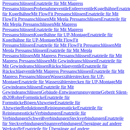
Pressanschlüssen
Ersatzteile für Mit Mapress
Pressanschlüssen
Probenahmeventile
Entleerventile
Kugelhähne
Ersatzt
für Kugelhähne
Mit FlowFit Pressanschlüssen
Ersatzteile für Mit
FlowFit Pressanschlüssen
Mit Mepla Pressanschlüssen
Ersatzteile für
Mit Mepla Pressanschlüssen
Mit Mapress
Pressanschlüssen
Ersatzteile für Mit Mapress
Pressanschlüssen
Kugelhähne für UP-Montage
Ersatzteile für
Kugelhähne für UP-Montage
Mit FlowFit
Pressanschlüssen
Ersatzteile für Mit FlowFit Pressanschlüssen
Mit
Mepla Pressanschlüssen
Ersatzteile für Mit Mepla
Pressanschlüssen
Mit Mapress Pressanschlüssen
Ersatzteile für Mit
Mapress Pressanschlüssen
Mit Gewindeanschlüssen
Ersatzteile für
Mit Gewindeanschlüssen
Rückschlagventile
Ersatzteile für
Rückschlagventile
Mit Mapress Pressanschlüssen
Ersatzteile für Mit
Mapress Pressanschlüssen
Wasserzählerstrecken für UP-
Montage
Ersatzteile für Wasserzählerstrecken für UP-Montage
Mit
Gewindeanschlüssen
Ersatzteile für Mit
Gewindeanschlüssen
Gebäude-Entwässerungssysteme
Geberit Silent-
db20
Rohre
Formstücke
Ersatzteile für
Formstücke
Bögen
Abzweige
Ersatzteile für
Abzweige
Reduktionen
Reinigungsstücke
Ersatzteile für
Reinigungsstücke
Verbindungen
Ersatzteile für
Verbindungen
Schweißverbindungen
Steckverbindungen
Ersatzteile
für Steckverbindungen
Spannverbindungen
Übergänge auf andere
Werkstoffe
Ersatzteile für Übergänge auf andere