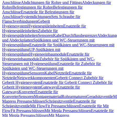
Anschlüsse
Abdichtungen für Rohre und Fittings
Abdeckungen für
Rohre
Befestigungen für Rohre
Befestigungen für
Anschlüsse
Ersatzteile für Befestigungen für
Anschlüsse
Systemdichtungen
Sets Schraube für
Flanschverbindungen
Geberit
Hygienesystem
Hygienespüleinheiten
Ersatzteile für
Hygienespüleinheiten
Zubehör für
Hygienespüleinheiten
Sensoren
Kabel
Durchflussbegrenzer
Abdeckung
und Abdeckplatten
Spülkästen und WC-Steuerungen mit
Hygienespülung
Ersatzteile für Spülkästen und WC-Steuerungen mit
Hygienespülung
UP-Spülkästen mit
Hygienespülung
Hygieneeinbaumodule
Ersatzteile für
Hygieneeinbaumodule
Zubehör für Spülkästen und WC-
Steuerungen mit Hygienespülung
Ersatzteile für Zubehör für
Spülkästen und WC-Steuerungen mit
Hygienespülung
Sensoren
Kabel
Netzteile
Ersatzteile für
Netzteile
Netzwerkkomponenten
Geberit Connect Zubehör für
Geberit Hygienesystem
Ersatzteile für Geberit Connect Zubehör für
Geberit Hygienesystem
Gateways
Ersatzteile für
Gateways
Konverter
Ersatzteile für
Konverter
Sensoren
Montagematerial
Rohrarmaturen
Geradsitzventile
Mi
Mapress Pressanschlüssen
Schrägsitzventile
Ersatzteile für
Schrägsitzventile
Mit FlowFit Pressanschlüssen
Ersatzteile für Mit
FlowFit Pressanschlüssen
Mit Mepla Pressanschlüssen
Ersatzteile für
Mit Mepla Pressanschlüssen
Mit Mapress