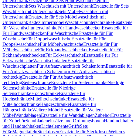
Unterschrank
Ersatzteile für Sets Handwaschbecken mit
Unterschrank
Sets Waschtisch mit Unterschrank
Ersatzteile für Sets
Waschtisch mit Unterschrank
Sets Möbelwaschtisch mit
Unterschrank
Ersatzteile für Sets Möbelwaschtisch mit
Unterschrank
Badezimmermöbel
Waschtischunterschränke
Ersatzteile
für Waschtischunterschränke
Für Handwaschbecken
Ersatzteile für
Für Handwaschbecken
Für Waschtische
Ersatzteile für Für
Waschtische
Für Doppelwaschtische
Ersatzteile für Für
Doppelwaschtische
Für Möbelwaschtische
Ersatzteile für Für
Möbelwaschtische
Für Eckhandwaschbecken
Ersatzteile für Für
Eckhandwaschbecken
Für Eckwaschtische
Ersatzteile für Für
Eckwaschtische
Waschtischplatten
Ersatzteile für
Waschtischplatten
Für Aufsatzwaschtisch Schalenform
Ersatzteile für
Für Aufsatzwaschtisch Schalenform
Für Aufsatzwaschtisch
rechteckig
Ersatzteile für Für Aufsatzwaschtisch
rechteckig
Seitenschränke
Ersatzteile für Seitenschränke
Niedrige
Seitenschränke
Ersatzteile für Niedrige
Seitenschränke
Hochschränke
Ersatzteile für
Hochschränke
Mittelhochschränke
Ersatzteile für
Mittelhochschränke
Hängeschränke
Ersatzteile für
Hängeschränke
Weitere Möbel
Ersatzteile für Weitere
Möbel
Wandablagen
Ersatzteile für Wandablagen
Zubehör
Ersatzteile
für Zubehör
Schubladeneinsätze und Ordnungsboxen
Handtuchhalter
und Handtuchhaken
Lichtelemente
Griffe
Sets
Füße
Magnettafeln
Steckdosen
Ersatzteile für Steckdosen
Weiteres