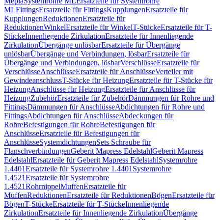
Mepla
Systemrohre ML
Ersatzteile für Systemrohre
ML
Fittings
Ersatzteile für Fittings
Kupplungen
Ersatzteile für
Kupplungen
Reduktionen
Ersatzteile für
Reduktionen
Winkel
Ersatzteile für Winkel
T-Stücke
Ersatzteile für T-
Stücke
Innenliegende Zirkulation
Ersatzteile für Innenliegende
Zirkulation
Übergänge unlösbar
Ersatzteile für Übergänge
unlösbar
Übergänge und Verbindungen, lösbar
Ersatzteile für
Übergänge und Verbindungen, lösbar
Verschlüsse
Ersatzteile für
Verschlüsse
Anschlüsse
Ersatzteile für Anschlüsse
Verteiler mit
Gewindeanschluss
T-Stücke für Heizung
Ersatzteile für T-Stücke für
Heizung
Anschlüsse für Heizung
Ersatzteile für Anschlüsse für
Heizung
Zubehör
Ersatzteile für Zubehör
Dämmungen für Rohre und
Fittings
Dämmungen für Anschlüsse
Abdichtungen für Rohre und
Fittings
Abdichtungen für Anschlüsse
Abdeckungen für
Rohre
Befestigungen für Rohre
Befestigungen für
Anschlüsse
Ersatzteile für Befestigungen für
Anschlüsse
Systemdichtungen
Sets Schraube für
Flanschverbindungen
Geberit Mapress Edelstahl
Geberit Mapress
Edelstahl
Ersatzteile für Geberit Mapress Edelstahl
Systemrohre
1.4401
Ersatzteile für Systemrohre 1.4401
Systemrohre
1.4521
Ersatzteile für Systemrohre
1.4521
Rohrnippel
Muffen
Ersatzteile für
Muffen
Reduktionen
Ersatzteile für Reduktionen
Bögen
Ersatzteile für
Bögen
T-Stücke
Ersatzteile für T-Stücke
Innenliegende
Zirkulation
Ersatzteile für Innenliegende Zirkulation
Übergänge