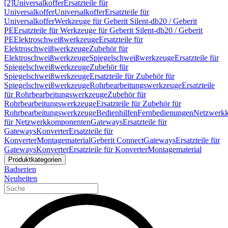
[2]
Universalkoffer
Ersatzteile für
Universalkoffer
Universalkoffer
Ersatzteile für
Universalkoffer
Werkzeuge für Geberit Silent-db20 / Geberit
PE
Ersatzteile für Werkzeuge für Geberit Silent-db20 / Geberit
PE
Elektroschweißwerkzeuge
Ersatzteile für
Elektroschweißwerkzeuge
Zubehör für
Elektroschweißwerkzeuge
Spiegelschweißwerkzeuge
Ersatzteile für
Spiegelschweißwerkzeuge
Zubehör für
Spiegelschweißwerkzeuge
Ersatzteile für Zubehör für
Spiegelschweißwerkzeuge
Rohrbearbeitungswerkzeuge
Ersatzteile
für Rohrbearbeitungswerkzeuge
Zubehör für
Rohrbearbeitungswerkzeuge
Ersatzteile für Zubehör für
Rohrbearbeitungswerkzeuge
Bedienhilfen
Fernbedienungen
Netzwerk
für Netzwerkkomponenten
Gateways
Ersatzteile für
Gateways
Konverter
Ersatzteile für
Konverter
Montagematerial
Geberit Connect
Gateways
Ersatzteile für
Gateways
Konverter
Ersatzteile für Konverter
Montagematerial
Produktkategorien
Badserien
Neuheiten