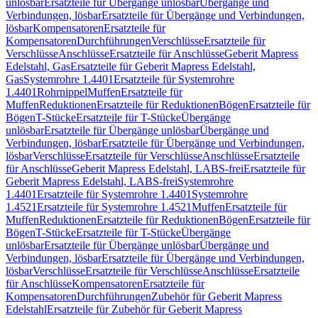
unlösbar
Ersatzteile für Übergänge unlösbar
Übergänge und
Verbindungen, lösbar
Ersatzteile für Übergänge und Verbindungen,
lösbar
Kompensatoren
Ersatzteile für
Kompensatoren
Durchführungen
Verschlüsse
Ersatzteile für
Verschlüsse
Anschlüsse
Ersatzteile für Anschlüsse
Geberit Mapress
Edelstahl, Gas
Ersatzteile für Geberit Mapress Edelstahl,
Gas
Systemrohre 1.4401
Ersatzteile für Systemrohre
1.4401
Rohrnippel
Muffen
Ersatzteile für
Muffen
Reduktionen
Ersatzteile für Reduktionen
Bögen
Ersatzteile für
Bögen
T-Stücke
Ersatzteile für T-Stücke
Übergänge
unlösbar
Ersatzteile für Übergänge unlösbar
Übergänge und
Verbindungen, lösbar
Ersatzteile für Übergänge und Verbindungen,
lösbar
Verschlüsse
Ersatzteile für Verschlüsse
Anschlüsse
Ersatzteile
für Anschlüsse
Geberit Mapress Edelstahl, LABS-frei
Ersatzteile für
Geberit Mapress Edelstahl, LABS-frei
Systemrohre
1.4401
Ersatzteile für Systemrohre 1.4401
Systemrohre
1.4521
Ersatzteile für Systemrohre 1.4521
Muffen
Ersatzteile für
Muffen
Reduktionen
Ersatzteile für Reduktionen
Bögen
Ersatzteile für
Bögen
T-Stücke
Ersatzteile für T-Stücke
Übergänge
unlösbar
Ersatzteile für Übergänge unlösbar
Übergänge und
Verbindungen, lösbar
Ersatzteile für Übergänge und Verbindungen,
lösbar
Verschlüsse
Ersatzteile für Verschlüsse
Anschlüsse
Ersatzteile
für Anschlüsse
Kompensatoren
Ersatzteile für
Kompensatoren
Durchführungen
Zubehör für Geberit Mapress
Edelstahl
Ersatzteile für Zubehör für Geberit Mapress