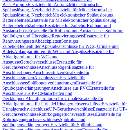
Basic
Aufputz
Ersatzteile für Aufputz
Mit elektronischer
Spülauslösung, Netzbetrieb
Ersatzteile für Mit elektronischer
Spülauslösung, Netzbetrieb
Mit elektronischer Spülauslösung,
Batteriebetrieb
Ersatzteile für Mit elektronischer Spülauslösung,
Batteriebetrieb
Zubehör
Ersatzteile für Zubehör
Rohbau- und
Austauschsets
Ersatzteile für Rohbau- und Austauschsets
Spülrohre,
Spülbögen und Übergänge
Renovierungssets
Ersatzteile für
Renovierungssets
Abdeckplatten
Sonstiges
Zubehör
Bedienhilfen
Apparateanschlüsse für WCs, Urinale und
Bidets
Ablaufgarnituren für WCs und Ausgüsse
Ersatzteile für
Ablaufgarnituren für WCs und
Ausgüsse
Geruchsverschlüsse
Ersatzteile für
Geruchsverschlüsse
Anschlussbögen
Ersatzteile für
Anschlussbögen
Anschlussstutzen
Ersatzteile für
Anschlussstutzen
Anschlusssets
Ersatzteile für
Anschlusssets
Spülbogenverlängerungen
Ersatzteile für
Spülbogenverlängerungen
Anschlüsse aus PVC
Ersatzteile für
Anschlüsse aus PVC
Manschetten und
Deckkappen
Ablaufgarnituren für Urinale
Ersatzteile für
Ablaufgarnituren für Urinale
Urinalgeruchsverschlüsse
Ersatzteile für
Urinalgeruchsverschlüsse
UP-Geruchsverschlüsse
Ersatzteile für UP-
Geruchsverschlüsse
Rohrbogengeruchsverschlüsses
Ersatzteile für
Rohrbogengeruchsverschlüsses
Spülrohr- und
Spülbogenverlängerungen
Ersatzteile für Spülrohr- und
Spülbogenverlängerungen
Anschlussstutzen
Ersatzteile für