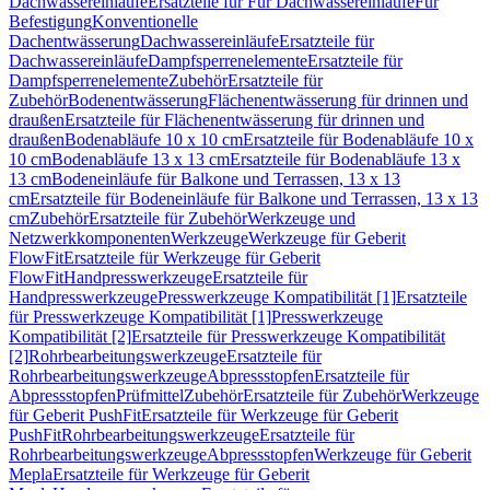
Dachwassereinläufe
Ersatzteile für Für Dachwassereinläufe
Für
Befestigung
Konventionelle
Dachentwässerung
Dachwassereinläufe
Ersatzteile für
Dachwassereinläufe
Dampfsperrenelemente
Ersatzteile für
Dampfsperrenelemente
Zubehör
Ersatzteile für
Zubehör
Bodenentwässerung
Flächenentwässerung für drinnen und
draußen
Ersatzteile für Flächenentwässerung für drinnen und
draußen
Bodenabläufe 10 x 10 cm
Ersatzteile für Bodenabläufe 10 x
10 cm
Bodenabläufe 13 x 13 cm
Ersatzteile für Bodenabläufe 13 x
13 cm
Bodeneinläufe für Balkone und Terrassen, 13 x 13
cm
Ersatzteile für Bodeneinläufe für Balkone und Terrassen, 13 x 13
cm
Zubehör
Ersatzteile für Zubehör
Werkzeuge und
Netzwerkkomponenten
Werkzeuge
Werkzeuge für Geberit
FlowFit
Ersatzteile für Werkzeuge für Geberit
FlowFit
Handpresswerkzeuge
Ersatzteile für
Handpresswerkzeuge
Presswerkzeuge Kompatibilität [1]
Ersatzteile
für Presswerkzeuge Kompatibilität [1]
Presswerkzeuge
Kompatibilität [2]
Ersatzteile für Presswerkzeuge Kompatibilität
[2]
Rohrbearbeitungswerkzeuge
Ersatzteile für
Rohrbearbeitungswerkzeuge
Abpressstopfen
Ersatzteile für
Abpressstopfen
Prüfmittel
Zubehör
Ersatzteile für Zubehör
Werkzeuge
für Geberit PushFit
Ersatzteile für Werkzeuge für Geberit
PushFit
Rohrbearbeitungswerkzeuge
Ersatzteile für
Rohrbearbeitungswerkzeuge
Abpressstopfen
Werkzeuge für Geberit
Mepla
Ersatzteile für Werkzeuge für Geberit