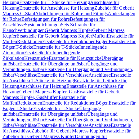
Heizung
Ersatzteile für T-Stücke für Heizung
Anschlüsse für
Heizung
Ersatzteile für Anschlüsse für Heizung
Zubehör für Geberit
Mapress C-Stahl
Abdichtungen für Rohre und Fittings
Abdeckungen
für Rohre
Befestigungen für Rohre
Befestigungen für
Anschlüsse
Systemdichtungen
Sets Schraube für
Flanschverbindungen
Geberit Mapress Kupfer
Geberit Mapress
Kupfer
Ersatzteile für Geberit Mapress Kupfer
Muffen
Ersatzteile für
Muffen
Reduktionen
Ersatzteile für Reduktionen
Bögen
Ersatzteile für
Bögen
T-Stücke
Ersatzteile für T-Stücke
Innenliegende
Zirkulation
Ersatzteile für Innenliegende
Zirkulation
Kreuzstücke
Ersatzteile für Kreuzstücke
Übergänge
unlösbar
Ersatzteile für Übergänge unlösbar
Übergänge und
Verbindungen, lösbar
Ersatzteile für Übergänge und Verbindungen,
lösbar
Verschlüsse
Ersatzteile für Verschlüsse
Anschlüsse
Ersatzteile
für Anschlüsse
T-Stücke für Heizung
Ersatzteile für T-Stücke für
Heizung
Anschlüsse für Heizung
Ersatzteile für Anschlüsse für
Heizung
Geberit Mapress Kupfer, Gas
Ersatzteile für Geberit
Mapress Kupfer, Gas
Muffen
Ersatzteile für
Muffen
Reduktionen
Ersatzteile für Reduktionen
Bögen
Ersatzteile für
Bögen
T-Stücke
Ersatzteile für T-Stücke
Übergänge
unlösbar
Ersatzteile für Übergänge unlösbar
Übergänge und
Verbindungen, lösbar
Ersatzteile für Übergänge und Verbindungen,
lösbar
Verschlüsse
Ersatzteile für Verschlüsse
Anschlüsse
Ersatzteile
für Anschlüsse
Zubehör für Geberit Mapress Kupfer
Ersatzteile für
Zubehör für Geberit Mapress Kupfer
Dämmungen für