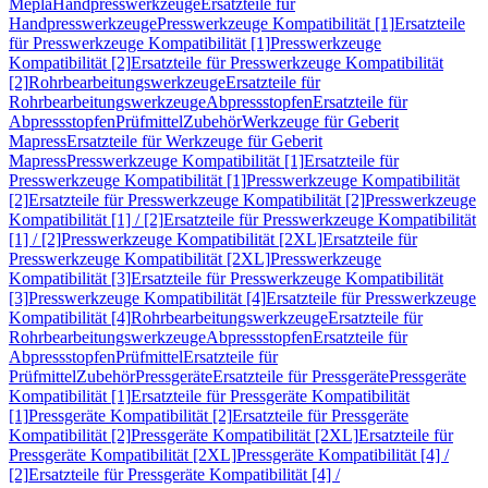
Mepla
Handpresswerkzeuge
Ersatzteile für
Handpresswerkzeuge
Presswerkzeuge Kompatibilität [1]
Ersatzteile
für Presswerkzeuge Kompatibilität [1]
Presswerkzeuge
Kompatibilität [2]
Ersatzteile für Presswerkzeuge Kompatibilität
[2]
Rohrbearbeitungswerkzeuge
Ersatzteile für
Rohrbearbeitungswerkzeuge
Abpressstopfen
Ersatzteile für
Abpressstopfen
Prüfmittel
Zubehör
Werkzeuge für Geberit
Mapress
Ersatzteile für Werkzeuge für Geberit
Mapress
Presswerkzeuge Kompatibilität [1]
Ersatzteile für
Presswerkzeuge Kompatibilität [1]
Presswerkzeuge Kompatibilität
[2]
Ersatzteile für Presswerkzeuge Kompatibilität [2]
Presswerkzeuge
Kompatibilität [1] / [2]
Ersatzteile für Presswerkzeuge Kompatibilität
[1] / [2]
Presswerkzeuge Kompatibilität [2XL]
Ersatzteile für
Presswerkzeuge Kompatibilität [2XL]
Presswerkzeuge
Kompatibilität [3]
Ersatzteile für Presswerkzeuge Kompatibilität
[3]
Presswerkzeuge Kompatibilität [4]
Ersatzteile für Presswerkzeuge
Kompatibilität [4]
Rohrbearbeitungswerkzeuge
Ersatzteile für
Rohrbearbeitungswerkzeuge
Abpressstopfen
Ersatzteile für
Abpressstopfen
Prüfmittel
Ersatzteile für
Prüfmittel
Zubehör
Pressgeräte
Ersatzteile für Pressgeräte
Pressgeräte
Kompatibilität [1]
Ersatzteile für Pressgeräte Kompatibilität
[1]
Pressgeräte Kompatibilität [2]
Ersatzteile für Pressgeräte
Kompatibilität [2]
Pressgeräte Kompatibilität [2XL]
Ersatzteile für
Pressgeräte Kompatibilität [2XL]
Pressgeräte Kompatibilität [4] /
[2]
Ersatzteile für Pressgeräte Kompatibilität [4] /