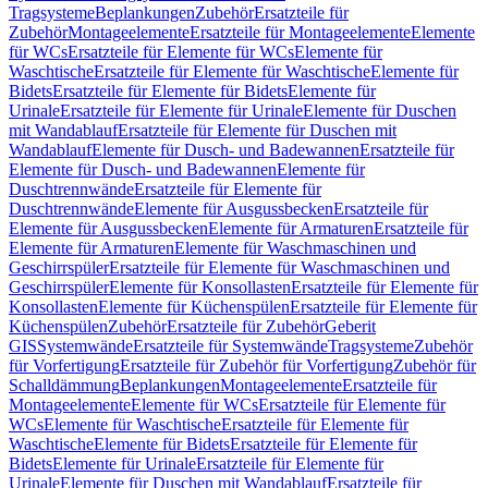
Tragsysteme
Beplankungen
Zubehör
Ersatzteile für
Zubehör
Montageelemente
Ersatzteile für Montageelemente
Elemente
für WCs
Ersatzteile für Elemente für WCs
Elemente für
Waschtische
Ersatzteile für Elemente für Waschtische
Elemente für
Bidets
Ersatzteile für Elemente für Bidets
Elemente für
Urinale
Ersatzteile für Elemente für Urinale
Elemente für Duschen
mit Wandablauf
Ersatzteile für Elemente für Duschen mit
Wandablauf
Elemente für Dusch- und Badewannen
Ersatzteile für
Elemente für Dusch- und Badewannen
Elemente für
Duschtrennwände
Ersatzteile für Elemente für
Duschtrennwände
Elemente für Ausgussbecken
Ersatzteile für
Elemente für Ausgussbecken
Elemente für Armaturen
Ersatzteile für
Elemente für Armaturen
Elemente für Waschmaschinen und
Geschirrspüler
Ersatzteile für Elemente für Waschmaschinen und
Geschirrspüler
Elemente für Konsollasten
Ersatzteile für Elemente für
Konsollasten
Elemente für Küchenspülen
Ersatzteile für Elemente für
Küchenspülen
Zubehör
Ersatzteile für Zubehör
Geberit
GIS
Systemwände
Ersatzteile für Systemwände
Tragsysteme
Zubehör
für Vorfertigung
Ersatzteile für Zubehör für Vorfertigung
Zubehör für
Schalldämmung
Beplankungen
Montageelemente
Ersatzteile für
Montageelemente
Elemente für WCs
Ersatzteile für Elemente für
WCs
Elemente für Waschtische
Ersatzteile für Elemente für
Waschtische
Elemente für Bidets
Ersatzteile für Elemente für
Bidets
Elemente für Urinale
Ersatzteile für Elemente für
Urinale
Elemente für Duschen mit Wandablauf
Ersatzteile für