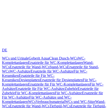
DE
WCs und Urinale
Geberit AquaClean Dusch-WCs
WC-
Komplettanlagen
Ersatzteile für WC-Komplettanlagen
Wand-
WCs
Ersatzteile für Wand-WCs
Stand-WCs
Ersatzteile für Stand-
WCs
WC-Aufsätze
Ersatzteile für WC-Aufsätze
Für WC-
Keramiken
Ersatzteile für Für WC-
Keramiken
Designplatten
Ersatzteile für Designplatten
Für WC-
Komplettanlagen
Ersatzteile für Für WC-Komplettanlagen
Für WC-
Aufsätze
Ersatzteile für Für WC-Aufsätze
Zubehör
Ersatzteile für
Zubehör
Für WC-Komplettanlagen
Für WC-Aufsätze
Ersatzteile für
Für WC-Aufsätze
Für WC-Aufsätze und WC-
Komplettanlagen
WCs
Verbrauchsmaterial
WCs und WC-Sitze
Wand-
WCs
Ersatzteile für Wand-WCs
Tiefspül-WCs
Ersatzteile für Tiefspül-