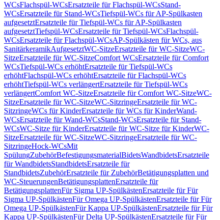
WCs
Flachspül-WCs
Ersatzteile für Flachspül-WCs
Stand-
WCs
Ersatzteile für Stand-WCs
Tiefspül-WCs für AP-Spülkasten
aufgesetzt
Ersatzteile für Tiefspül-WCs für AP-Spülkasten
aufgesetzt
Tiefspül-WCs
Ersatzteile für Tiefspül-WCs
Flachspül-
WCs
Ersatzteile für Flachspül-WCs
AP-Spülkästen für WCs, aus
Sanitärkeramik
Aufgesetzt
WC-Sitze
Ersatzteile für WC-Sitze
WC-
Sitze
Ersatzteile für WC-Sitze
Comfort WCs
Ersatzteile für Comfort
WCs
Tiefspül-WCs erhöht
Ersatzteile für Tiefspül-WCs
erhöht
Flachspül-WCs erhöht
Ersatzteile für Flachspül-WCs
erhöht
Tiefspül-WCs verlängert
Ersatzteile für Tiefspül-WCs
verlängert
Comfort WC-Sitze
Ersatzteile für Comfort WC-Sitze
WC-
Sitze
Ersatzteile für WC-Sitze
WC-Sitzringe
Ersatzteile für WC-
Sitzringe
WCs für Kinder
Ersatzteile für WCs für Kinder
Wand-
WCs
Ersatzteile für Wand-WCs
Stand-WCs
Ersatzteile für Stand-
WCs
WC-Sitze für Kinder
Ersatzteile für WC-Sitze für Kinder
WC-
Sitze
Ersatzteile für WC-Sitze
WC-Sitzringe
Ersatzteile für WC-
Sitzringe
Hock-WCs
Mit
Spülung
Zubehör
Befestigungsmaterial
Bidets
Wandbidets
Ersatzteile
für Wandbidets
Standbidets
Ersatzteile für
Standbidets
Zubehör
Ersatzteile für Zubehör
Betätigungsplatten und
WC-Steuerungen
Betätigungsplatten
Ersatzteile für
Betätigungsplatten
Für Sigma UP-Spülkästen
Ersatzteile für Für
Sigma UP-Spülkästen
Für Omega UP-Spülkästen
Ersatzteile für Für
Omega UP-Spülkästen
Für Kappa UP-Spülkästen
Ersatzteile für Für
Kappa UP-Spülkästen
Für Delta UP-Spülkästen
Ersatzteile für Für