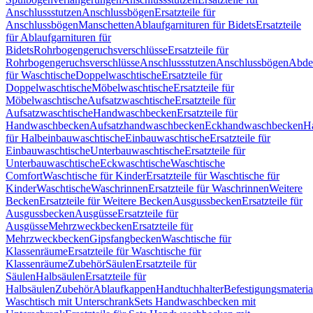
Anschlussstutzen
Anschlussbögen
Ersatzteile für
Anschlussbögen
Manschetten
Ablaufgarnituren für Bidets
Ersatzteile
für Ablaufgarnituren für
Bidets
Rohrbogengeruchsverschlüsse
Ersatzteile für
Rohrbogengeruchsverschlüsse
Anschlussstutzen
Anschlussbögen
Abde
für Waschtische
Doppelwaschtische
Ersatzteile für
Doppelwaschtische
Möbelwaschtische
Ersatzteile für
Möbelwaschtische
Aufsatzwaschtische
Ersatzteile für
Aufsatzwaschtische
Handwaschbecken
Ersatzteile für
Handwaschbecken
Aufsatzhandwaschbecken
Eckhandwaschbecken
H
für Halbeinbauwaschtische
Einbauwaschtische
Ersatzteile für
Einbauwaschtische
Unterbauwaschtische
Ersatzteile für
Unterbauwaschtische
Eckwaschtische
Waschtische
Comfort
Waschtische für Kinder
Ersatzteile für Waschtische für
Kinder
Waschtische
Waschrinnen
Ersatzteile für Waschrinnen
Weitere
Becken
Ersatzteile für Weitere Becken
Ausgussbecken
Ersatzteile für
Ausgussbecken
Ausgüsse
Ersatzteile für
Ausgüsse
Mehrzweckbecken
Ersatzteile für
Mehrzweckbecken
Gipsfangbecken
Waschtische für
Klassenräume
Ersatzteile für Waschtische für
Klassenräume
Zubehör
Säulen
Ersatzteile für
Säulen
Halbsäulen
Ersatzteile für
Halbsäulen
Zubehör
Ablaufkappen
Handtuchhalter
Befestigungsmateria
Waschtisch mit Unterschrank
Sets Handwaschbecken mit