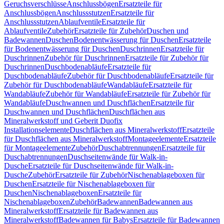
Geruchsverschlüsse
Anschlussbögen
Ersatzteile für
Anschlussbögen
Anschlussstutzen
Ersatzteile für
Anschlussstutzen
Ablaufventile
Ersatzteile für
Ablaufventile
Zubehör
Ersatzteile für Zubehör
Duschen und
Badewannen
Duschen
Bodenentwässerung für Duschen
Ersatzteile
für Bodenentwässerung für Duschen
Duschrinnen
Ersatzteile für
Duschrinnen
Zubehör für Duschrinnen
Ersatzteile für Zubehör für
Duschrinnen
Duschbodenabläufe
Ersatzteile für
Duschbodenabläufe
Zubehör für Duschbodenabläufe
Ersatzteile für
Zubehör für Duschbodenabläufe
Wandabläufe
Ersatzteile für
Wandabläufe
Zubehör für Wandabläufe
Ersatzteile für Zubehör für
Wandabläufe
Duschwannen und Duschflächen
Ersatzteile für
Duschwannen und Duschflächen
Duschflächen aus
Mineralwerkstoff und Geberit Duofix
Installationselemente
Duschflächen aus Mineralwerkstoff
Ersatzteile
für Duschflächen aus Mineralwerkstoff
Montageelemente
Ersatzteile
für Montageelemente
Zubehör
Duschabtrennungen
Ersatzteile für
Duschabtrennungen
Duschseitenwände für Walk-in-
Dusche
Ersatzteile für Duschseitenwände für Walk-in-
Dusche
Zubehör
Ersatzteile für Zubehör
Nischenablageboxen für
Duschen
Ersatzteile für Nischenablageboxen für
Duschen
Nischenablageboxen
Ersatzteile für
Nischenablageboxen
Zubehör
Badewannen
Badewannen aus
Mineralwerkstoff
Ersatzteile für Badewannen aus
Mineralwerkstoff
Badewannen für Babys
Ersatzteile für Badewannen