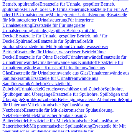
Betrieb, spülrandlos
Ersatzteile für Urinale, gespülter Betrieb,
spülrandlos
Für AP- oder UP-Urinalsteuerung
Ersatzteile für Für AP-
oder UP-Urinalsteuerung
Mit integrierter Urinalsteuerung
Ersatzteile
für Mit integrierter Urinalsteuerung
Für integrierte
Urinalsteuerung
Ersatzteile für Für integrierte
Urinalsteuerung
Urinale, gespülter Betrieb, mit / für
Deckel
Ersatzteile für Urinale, gespülter Betrieb, mit / für
Deckel
Spülrandlos
Ersatzteile für Spülrandlos
Mit
Spülrand
Ersatzteile für Mit Spülrand
Urinale, wasserloser
Betrieb
Ersatzteile für Urinale, wasserloser Betrieb
Ohne
Deckel
Ersatzteile für Ohne Deckel
Urinaltrennwände
Ersatzteile für
Urinaltrennwände
Urinaltrennwände aus Kunststoff
Ersatzteile für
Urinaltrennwände aus Kunststoff
Urinaltrennwände aus
Glas
Ersatzteile für Urinaltrennwände aus Glas
Urinaltrennwände aus
Sanitärkeramik
Ersatzteile für Urinaltrennwände aus
Sanitärkeramik
Zubehör
Ersatzteile für
Zubehör
Urinaldeckel
Geruchsverschlüsse und Zubehör
Spülrohre,
Spülbögen und Übergänge
Ersatzteile für Spülrohre, Spülbögen und
Übergänge
Sprühkopfzubehör
Befestigungsmaterial
Ablaufventile
Spülv
für Unterputz
Mit elektronischer Spülauslösung,
Netzbetrieb
Ersatzteile für Mit elektronischer Spülauslösung,
Netzbetrieb
Mit elektronischer Spülauslösung,
Batteriebetrieb
Ersatzteile für Mit elektronischer Spülauslösung,
Batteriebetrieb
Mit pneumatischer Spülauslösung
Ersatzteile für Mit
pneumatischer Spülauslösung
Basic
Ersatzteile für