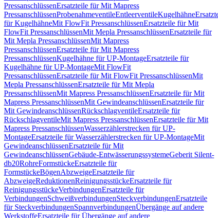
Pressanschlüssen
Ersatzteile für Mit Mapress
Pressanschlüssen
Probenahmeventile
Entleerventile
Kugelhähne
Ersatzt
für Kugelhähne
Mit FlowFit Pressanschlüssen
Ersatzteile für Mit
FlowFit Pressanschlüssen
Mit Mepla Pressanschlüssen
Ersatzteile für
Mit Mepla Pressanschlüssen
Mit Mapress
Pressanschlüssen
Ersatzteile für Mit Mapress
Pressanschlüssen
Kugelhähne für UP-Montage
Ersatzteile für
Kugelhähne für UP-Montage
Mit FlowFit
Pressanschlüssen
Ersatzteile für Mit FlowFit Pressanschlüssen
Mit
Mepla Pressanschlüssen
Ersatzteile für Mit Mepla
Pressanschlüssen
Mit Mapress Pressanschlüssen
Ersatzteile für Mit
Mapress Pressanschlüssen
Mit Gewindeanschlüssen
Ersatzteile für
Mit Gewindeanschlüssen
Rückschlagventile
Ersatzteile für
Rückschlagventile
Mit Mapress Pressanschlüssen
Ersatzteile für Mit
Mapress Pressanschlüssen
Wasserzählerstrecken für UP-
Montage
Ersatzteile für Wasserzählerstrecken für UP-Montage
Mit
Gewindeanschlüssen
Ersatzteile für Mit
Gewindeanschlüssen
Gebäude-Entwässerungssysteme
Geberit Silent-
db20
Rohre
Formstücke
Ersatzteile für
Formstücke
Bögen
Abzweige
Ersatzteile für
Abzweige
Reduktionen
Reinigungsstücke
Ersatzteile für
Reinigungsstücke
Verbindungen
Ersatzteile für
Verbindungen
Schweißverbindungen
Steckverbindungen
Ersatzteile
für Steckverbindungen
Spannverbindungen
Übergänge auf andere
Werkstoffe
Ersatzteile für Übergänge auf andere