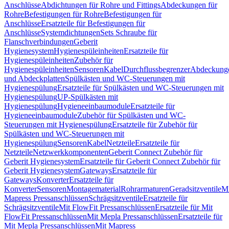
Anschlüsse
Abdichtungen für Rohre und Fittings
Abdeckungen für
Rohre
Befestigungen für Rohre
Befestigungen für
Anschlüsse
Ersatzteile für Befestigungen für
Anschlüsse
Systemdichtungen
Sets Schraube für
Flanschverbindungen
Geberit
Hygienesystem
Hygienespüleinheiten
Ersatzteile für
Hygienespüleinheiten
Zubehör für
Hygienespüleinheiten
Sensoren
Kabel
Durchflussbegrenzer
Abdeckung
und Abdeckplatten
Spülkästen und WC-Steuerungen mit
Hygienespülung
Ersatzteile für Spülkästen und WC-Steuerungen mit
Hygienespülung
UP-Spülkästen mit
Hygienespülung
Hygieneeinbaumodule
Ersatzteile für
Hygieneeinbaumodule
Zubehör für Spülkästen und WC-
Steuerungen mit Hygienespülung
Ersatzteile für Zubehör für
Spülkästen und WC-Steuerungen mit
Hygienespülung
Sensoren
Kabel
Netzteile
Ersatzteile für
Netzteile
Netzwerkkomponenten
Geberit Connect Zubehör für
Geberit Hygienesystem
Ersatzteile für Geberit Connect Zubehör für
Geberit Hygienesystem
Gateways
Ersatzteile für
Gateways
Konverter
Ersatzteile für
Konverter
Sensoren
Montagematerial
Rohrarmaturen
Geradsitzventile
Mi
Mapress Pressanschlüssen
Schrägsitzventile
Ersatzteile für
Schrägsitzventile
Mit FlowFit Pressanschlüssen
Ersatzteile für Mit
FlowFit Pressanschlüssen
Mit Mepla Pressanschlüssen
Ersatzteile für
Mit Mepla Pressanschlüssen
Mit Mapress