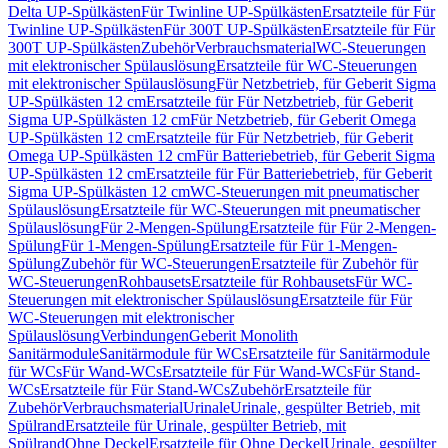
Delta UP-Spülkästen
Für Twinline UP-Spülkästen
Ersatzteile für Für
Twinline UP-Spülkästen
Für 300T UP-Spülkästen
Ersatzteile für Für
300T UP-Spülkästen
Zubehör
Verbrauchsmaterial
WC-Steuerungen
mit elektronischer Spülauslösung
Ersatzteile für WC-Steuerungen
mit elektronischer Spülauslösung
Für Netzbetrieb, für Geberit Sigma
UP-Spülkästen 12 cm
Ersatzteile für Für Netzbetrieb, für Geberit
Sigma UP-Spülkästen 12 cm
Für Netzbetrieb, für Geberit Omega
UP-Spülkästen 12 cm
Ersatzteile für Für Netzbetrieb, für Geberit
Omega UP-Spülkästen 12 cm
Für Batteriebetrieb, für Geberit Sigma
UP-Spülkästen 12 cm
Ersatzteile für Für Batteriebetrieb, für Geberit
Sigma UP-Spülkästen 12 cm
WC-Steuerungen mit pneumatischer
Spülauslösung
Ersatzteile für WC-Steuerungen mit pneumatischer
Spülauslösung
Für 2-Mengen-Spülung
Ersatzteile für Für 2-Mengen-
Spülung
Für 1-Mengen-Spülung
Ersatzteile für Für 1-Mengen-
Spülung
Zubehör für WC-Steuerungen
Ersatzteile für Zubehör für
WC-Steuerungen
Rohbausets
Ersatzteile für Rohbausets
Für WC-
Steuerungen mit elektronischer Spülauslösung
Ersatzteile für Für
WC-Steuerungen mit elektronischer
Spülauslösung
Verbindungen
Geberit Monolith
Sanitärmodule
Sanitärmodule für WCs
Ersatzteile für Sanitärmodule
für WCs
Für Wand-WCs
Ersatzteile für Für Wand-WCs
Für Stand-
WCs
Ersatzteile für Für Stand-WCs
Zubehör
Ersatzteile für
Zubehör
Verbrauchsmaterial
Urinale
Urinale, gespülter Betrieb, mit
Spülrand
Ersatzteile für Urinale, gespülter Betrieb, mit
Spülrand
Ohne Deckel
Ersatzteile für Ohne Deckel
Urinale, gespülter