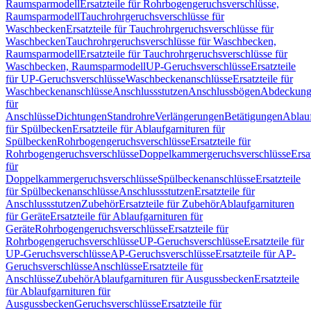
Raumsparmodell
Ersatzteile für Rohrbogengeruchsverschlüsse,
Raumsparmodell
Tauchrohrgeruchsverschlüsse für
Waschbecken
Ersatzteile für Tauchrohrgeruchsverschlüsse für
Waschbecken
Tauchrohrgeruchsverschlüsse für Waschbecken,
Raumsparmodell
Ersatzteile für Tauchrohrgeruchsverschlüsse für
Waschbecken, Raumsparmodell
UP-Geruchsverschlüsse
Ersatzteile
für UP-Geruchsverschlüsse
Waschbeckenanschlüsse
Ersatzteile für
Waschbeckenanschlüsse
Anschlussstutzen
Anschlussbögen
Abdeckung
für
Anschlüsse
Dichtungen
Standrohre
Verlängerungen
Betätigungen
Ablauf
für Spülbecken
Ersatzteile für Ablaufgarnituren für
Spülbecken
Rohrbogengeruchsverschlüsse
Ersatzteile für
Rohrbogengeruchsverschlüsse
Doppelkammergeruchsverschlüsse
Ersa
für
Doppelkammergeruchsverschlüsse
Spülbeckenanschlüsse
Ersatzteile
für Spülbeckenanschlüsse
Anschlussstutzen
Ersatzteile für
Anschlussstutzen
Zubehör
Ersatzteile für Zubehör
Ablaufgarnituren
für Geräte
Ersatzteile für Ablaufgarnituren für
Geräte
Rohrbogengeruchsverschlüsse
Ersatzteile für
Rohrbogengeruchsverschlüsse
UP-Geruchsverschlüsse
Ersatzteile für
UP-Geruchsverschlüsse
AP-Geruchsverschlüsse
Ersatzteile für AP-
Geruchsverschlüsse
Anschlüsse
Ersatzteile für
Anschlüsse
Zubehör
Ablaufgarnituren für Ausgussbecken
Ersatzteile
für Ablaufgarnituren für
Ausgussbecken
Geruchsverschlüsse
Ersatzteile für