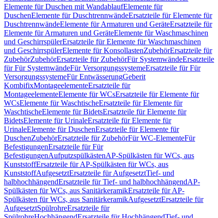
Elemente für Duschen mit Wandablauf
Elemente für
Duschen
Elemente für Duschtrennwände
Ersatzteile für Elemente für
Duschtrennwände
Elemente für Armaturen und Geräte
Ersatzteile für
Elemente für Armaturen und Geräte
Elemente für Waschmaschinen
und Geschirrspüler
Ersatzteile für Elemente für Waschmaschinen
und Geschirrspüler
Elemente für Konsollasten
Zubehör
Ersatzteile für
Zubehör
Zubehör
Ersatzteile für Zubehör
Für Systemwände
Ersatzteile
für Für Systemwände
Für Versorgungssysteme
Ersatzteile für Für
Versorgungssysteme
Für Entwässerung
Geberit
Kombifix
Montageelemente
Ersatzteile für
Montageelemente
Elemente für WCs
Ersatzteile für Elemente für
WCs
Elemente für Waschtische
Ersatzteile für Elemente für
Waschtische
Elemente für Bidets
Ersatzteile für Elemente für
Bidets
Elemente für Urinale
Ersatzteile für Elemente für
Urinale
Elemente für Duschen
Ersatzteile für Elemente für
Duschen
Zubehör
Ersatzteile für Zubehör
Für WC-Elemente
Für
Befestigungen
Ersatzteile für Für
Befestigungen
Aufputzspülkästen
AP-Spülkästen für WCs, aus
Kunststoff
Ersatzteile für AP-Spülkästen für WCs, aus
Kunststoff
Aufgesetzt
Ersatzteile für Aufgesetzt
Tief- und
halbhochhängend
Ersatzteile für Tief- und halbhochhängend
AP-
Spülkästen für WCs, aus Sanitärkeramik
Ersatzteile für AP-
Spülkästen für WCs, aus Sanitärkeramik
Aufgesetzt
Ersatzteile für
Aufgesetzt
Spülrohre
Ersatzteile für
Spülrohre
Hochhängend
Ersatzteile für Hochhängend
Tief- und