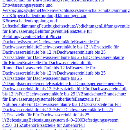
Entwässerungssysteme und
Versorgungssysteme
Deckenverschlusssysteme
Schallschutz
Dämmung
zur Körperschallentkopplung
Dämmungen zur
Körperschallentkopplung und
Luftschalldämmung
Feuchtigkeitsschutz
Abdichtungen
Lüftungsventile
für Entwässerung
Belüftungsventile
Ersatzteile für
Belüftungsventile
Geberit Pluvia
Dachentwässerung
Dachwassereinläufe
Ersatzteile für
Dachwassereinläufe
Dachwassereinläufe bis 12 l/s
Ersatzteile für
Dachwassereinläufe bis 12 l/s
Dachwassereinläufe bis 25
l/s
Ersatzteile für Dachwassereinläufe bis 25 l/s
Dachwassereinläufe
für Rinnen
Ersatzteile für Dachwassereinläufe für
Rinnen
Dachwassereinläufe bis 12 l/s
Ersatzteile für
Dachwassereinläufe bis 12 l/s
Dachwassereinläufe bis 25
l/s
Ersatzteile für Dachwassereinläufe bis 25
l/s
Dampfsperrenelemente
Ersatzteile für Dampfsperrenelemente
Für
Dachwassereinläufe bis 12 l/s
Ersatzteile für Für Dachwassereinläufe
bis 12 l/s
Für Dachwassereinläufe bis 25 l/s
Brandschutz
Brandschutz
für Entwässerungssysteme
Notüberläufe
Ersatzteile für
Notüberläufe
Für Dachwassereinläufe bis 12 l/s
Ersatzteile für Für
Dachwassereinläufe bis 12 l/s
Für Dachwassereinläufe bis 25
l/s
Ersatzteile für Für Dachwassereinläufe bis 25
l/s
Befestigung
Befestigungssystem d40–200
Befestigungssystem
d250–315
Zubehör
Ersatzteile für Zubehör
Für