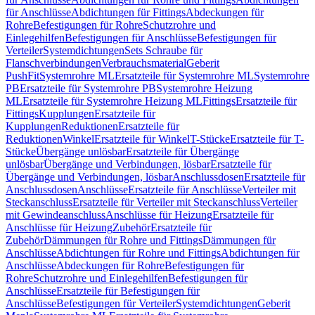
für Anschlüsse
Abdichtungen für Fittings
Abdeckungen für
Rohre
Befestigungen für Rohre
Schutzrohre und
Einlegehilfen
Befestigungen für Anschlüsse
Befestigungen für
Verteiler
Systemdichtungen
Sets Schraube für
Flanschverbindungen
Verbrauchsmaterial
Geberit
PushFit
Systemrohre ML
Ersatzteile für Systemrohre ML
Systemrohre
PB
Ersatzteile für Systemrohre PB
Systemrohre Heizung
ML
Ersatzteile für Systemrohre Heizung ML
Fittings
Ersatzteile für
Fittings
Kupplungen
Ersatzteile für
Kupplungen
Reduktionen
Ersatzteile für
Reduktionen
Winkel
Ersatzteile für Winkel
T-Stücke
Ersatzteile für T-
Stücke
Übergänge unlösbar
Ersatzteile für Übergänge
unlösbar
Übergänge und Verbindungen, lösbar
Ersatzteile für
Übergänge und Verbindungen, lösbar
Anschlussdosen
Ersatzteile für
Anschlussdosen
Anschlüsse
Ersatzteile für Anschlüsse
Verteiler mit
Steckanschluss
Ersatzteile für Verteiler mit Steckanschluss
Verteiler
mit Gewindeanschluss
Anschlüsse für Heizung
Ersatzteile für
Anschlüsse für Heizung
Zubehör
Ersatzteile für
Zubehör
Dämmungen für Rohre und Fittings
Dämmungen für
Anschlüsse
Abdichtungen für Rohre und Fittings
Abdichtungen für
Anschlüsse
Abdeckungen für Rohre
Befestigungen für
Rohre
Schutzrohre und Einlegehilfen
Befestigungen für
Anschlüsse
Ersatzteile für Befestigungen für
Anschlüsse
Befestigungen für Verteiler
Systemdichtungen
Geberit