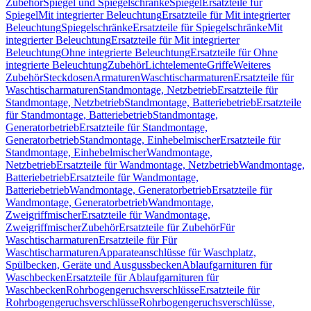
Zubehör
Spiegel und Spiegelschränke
Spiegel
Ersatzteile für
Spiegel
Mit integrierter Beleuchtung
Ersatzteile für Mit integrierter
Beleuchtung
Spiegelschränke
Ersatzteile für Spiegelschränke
Mit
integrierter Beleuchtung
Ersatzteile für Mit integrierter
Beleuchtung
Ohne integrierte Beleuchtung
Ersatzteile für Ohne
integrierte Beleuchtung
Zubehör
Lichtelemente
Griffe
Weiteres
Zubehör
Steckdosen
Armaturen
Waschtischarmaturen
Ersatzteile für
Waschtischarmaturen
Standmontage, Netzbetrieb
Ersatzteile für
Standmontage, Netzbetrieb
Standmontage, Batteriebetrieb
Ersatzteile
für Standmontage, Batteriebetrieb
Standmontage,
Generatorbetrieb
Ersatzteile für Standmontage,
Generatorbetrieb
Standmontage, Einhebelmischer
Ersatzteile für
Standmontage, Einhebelmischer
Wandmontage,
Netzbetrieb
Ersatzteile für Wandmontage, Netzbetrieb
Wandmontage,
Batteriebetrieb
Ersatzteile für Wandmontage,
Batteriebetrieb
Wandmontage, Generatorbetrieb
Ersatzteile für
Wandmontage, Generatorbetrieb
Wandmontage,
Zweigriffmischer
Ersatzteile für Wandmontage,
Zweigriffmischer
Zubehör
Ersatzteile für Zubehör
Für
Waschtischarmaturen
Ersatzteile für Für
Waschtischarmaturen
Apparateanschlüsse für Waschplatz,
Spülbecken, Geräte und Ausgussbecken
Ablaufgarnituren für
Waschbecken
Ersatzteile für Ablaufgarnituren für
Waschbecken
Rohrbogengeruchsverschlüsse
Ersatzteile für
Rohrbogengeruchsverschlüsse
Rohrbogengeruchsverschlüsse,