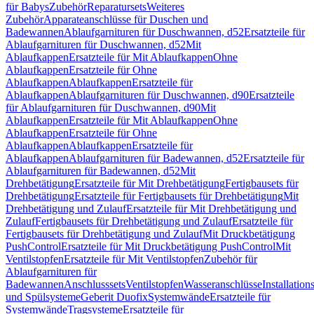
für Babys
Zubehör
Reparatursets
Weiteres
Zubehör
Apparateanschlüsse für Duschen und
Badewannen
Ablaufgarnituren für Duschwannen, d52
Ersatzteile für
Ablaufgarnituren für Duschwannen, d52
Mit
Ablaufkappen
Ersatzteile für Mit Ablaufkappen
Ohne
Ablaufkappen
Ersatzteile für Ohne
Ablaufkappen
Ablaufkappen
Ersatzteile für
Ablaufkappen
Ablaufgarnituren für Duschwannen, d90
Ersatzteile
für Ablaufgarnituren für Duschwannen, d90
Mit
Ablaufkappen
Ersatzteile für Mit Ablaufkappen
Ohne
Ablaufkappen
Ersatzteile für Ohne
Ablaufkappen
Ablaufkappen
Ersatzteile für
Ablaufkappen
Ablaufgarnituren für Badewannen, d52
Ersatzteile für
Ablaufgarnituren für Badewannen, d52
Mit
Drehbetätigung
Ersatzteile für Mit Drehbetätigung
Fertigbausets für
Drehbetätigung
Ersatzteile für Fertigbausets für Drehbetätigung
Mit
Drehbetätigung und Zulauf
Ersatzteile für Mit Drehbetätigung und
Zulauf
Fertigbausets für Drehbetätigung und Zulauf
Ersatzteile für
Fertigbausets für Drehbetätigung und Zulauf
Mit Druckbetätigung
PushControl
Ersatzteile für Mit Druckbetätigung PushControl
Mit
Ventilstopfen
Ersatzteile für Mit Ventilstopfen
Zubehör für
Ablaufgarnituren für
Badewannen
Anschlusssets
Ventilstopfen
Wasseranschlüsse
Installation
und Spülsysteme
Geberit Duofix
Systemwände
Ersatzteile für
Systemwände
Tragsysteme
Ersatzteile für