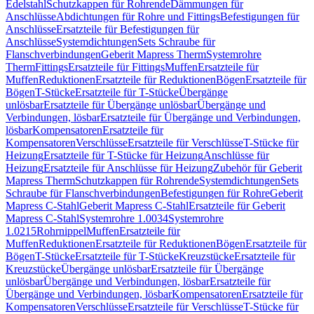
Edelstahl
Schutzkappen für Rohrende
Dämmungen für
Anschlüsse
Abdichtungen für Rohre und Fittings
Befestigungen für
Anschlüsse
Ersatzteile für Befestigungen für
Anschlüsse
Systemdichtungen
Sets Schraube für
Flanschverbindungen
Geberit Mapress Therm
Systemrohre
Therm
Fittings
Ersatzteile für Fittings
Muffen
Ersatzteile für
Muffen
Reduktionen
Ersatzteile für Reduktionen
Bögen
Ersatzteile für
Bögen
T-Stücke
Ersatzteile für T-Stücke
Übergänge
unlösbar
Ersatzteile für Übergänge unlösbar
Übergänge und
Verbindungen, lösbar
Ersatzteile für Übergänge und Verbindungen,
lösbar
Kompensatoren
Ersatzteile für
Kompensatoren
Verschlüsse
Ersatzteile für Verschlüsse
T-Stücke für
Heizung
Ersatzteile für T-Stücke für Heizung
Anschlüsse für
Heizung
Ersatzteile für Anschlüsse für Heizung
Zubehör für Geberit
Mapress Therm
Schutzkappen für Rohrende
Systemdichtungen
Sets
Schraube für Flanschverbindungen
Befestigungen für Rohre
Geberit
Mapress C-Stahl
Geberit Mapress C-Stahl
Ersatzteile für Geberit
Mapress C-Stahl
Systemrohre 1.0034
Systemrohre
1.0215
Rohrnippel
Muffen
Ersatzteile für
Muffen
Reduktionen
Ersatzteile für Reduktionen
Bögen
Ersatzteile für
Bögen
T-Stücke
Ersatzteile für T-Stücke
Kreuzstücke
Ersatzteile für
Kreuzstücke
Übergänge unlösbar
Ersatzteile für Übergänge
unlösbar
Übergänge und Verbindungen, lösbar
Ersatzteile für
Übergänge und Verbindungen, lösbar
Kompensatoren
Ersatzteile für
Kompensatoren
Verschlüsse
Ersatzteile für Verschlüsse
T-Stücke für