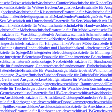
htische
Eckwaschtische
Waschtische Comfort
Waschtische für Kinder
Ers
Becken
Ersatzteile für Weitere Becken
Ausgussbecken
Ersatzteile für Au
ngbecken
Waschtische für Klassenräume
Ersatzteile für Waschtische fü
ndtuchhalter
Befestigungsmaterial
Dekorblenden
Wandablagen
Sets Wasc
Sets Waschtisch mit Unterschrank
Ersatzteile für Sets Waschtisch mit 
rschränke
Ersatzteile für Waschtischunterschränke
Für Handwaschbeck
schtische
Für Möbelwaschtische
Ersatzteile für Für Möbelwaschtische
Fü
rsatzteile für Waschtischplatten
Für Aufsatzwaschtisch Schalenform
Ers
änke
Ersatzteile für Seitenschränke
Niedrige Seitenschränke
Ersatzteile f
ängeschränke
Ersatzteile für Hängeschränke
Weitere Möbel
Ersatzteile 
d Ordnungsboxen
Handtuchhalter und Handtuchhaken
Lichtelemente
Grif
tzteile für Spiegel
Mit integrierter Beleuchtung
Ersatzteile für Mit integr
ne integrierte Beleuchtung
Ersatzteile für Ohne integrierte Beleuchtung
aschtischarmaturen
Standmontage, Netzbetrieb
Ersatzteile für Standmont
eile für Standmontage, Generatorbetrieb
Standmontage, Einhebelmische
tteriebetrieb
Ersatzteile für Wandmontage, Batteriebetrieb
Wandmontage
ndmontage, Zweigriffmischer
Zubehör
Ersatzteile für Zubehör
Für Wascht
n, Geräte und Ausgussbecken
Ablaufgarnituren für Waschbecken
Ersatzt
ngeruchsverschlüsse
Rohrbogengeruchsverschlüsse, Raumsparmodell
Er
zteile für Tauchrohrgeruchsverschlüsse für Waschbecken
Tauchrohrgeru
Geruchsverschlüsse
Ersatzteile für UP-Geruchsverschlüsse
Waschbecken
en
Anschlüsse
Ersatzteile für Anschlüsse
Dichtungen
Standrohre
Verläng
teile für Rohrbogengeruchsverschlüsse
Doppelkammergeruchsverschlüs
für Spülbeckenanschlüsse
Anschlussstutzen
Ersatzteile für Anschlussstutz
rschlüsse
Ersatzteile für Rohrbogengeruchsverschlüsse
UP-Geruchsvers