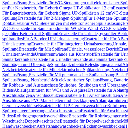
Spülauslösung
Ersatzteile für WC-Steuerungen mit elektronischer Spü
cm
Für Netzbetrieb, für Geberit Omega UP-Spülkästen 12 cm
Ersatzte
Für Batteriebetrieb, für Geberit Sigma UP-Spülkästen 12 cm
WC-Steue
Spülung
Ersatzteile für Für 2-Mengen-Spülung
Für 1-Mengen-Spülun
Rohbausets
Für WC-Steuerungen mit elektronischer Spülauslösung
Er
WCs
Ersatzteile für Sanitärmodule für WCs
Für Wand-WCs
Ersatztei
gespülter Betrieb, mit Spülrand
Ersatzteile für Urinale, gespülter Betr
spülrandlos
Für AP- oder UP-Urinalsteuerung
Ersatzteile für Für AP-
Urinalsteuerung
Ersatzteile für Für integrierte Urinalsteuerung
Urinale,
Spülrand
Ersatzteile für Mit Spülrand
Urinale, wasserloser Betrieb
Ersat
Urinaltrennwände
Urinaltrennwände aus Kunststoff
Ersatzteile für Ur
Sanitärkeramik
Ersatzteile für Urinaltrennwände aus Sanitärkeramik
Zu
Spülbögen und Übergänge
Sprühkopfzubehör
Befestigungsmaterial
Abl
Netzbetrieb
Ersatzteile für Mit elektronischer Spülauslösung, Netzbetr
Spülauslösung
Ersatzteile für Mit pneumatischer Spülauslösung
Basic
E
Spülauslösung, Netzbetrieb
Mit elektronischer Spülauslösung, Batterie
für Rohbau- und Austauschsets
Spülrohre, Spülbögen und Übergänge
Bidets
Ablaufgarnituren für WCs und Ausgüsse
Ersatzteile für Ablau
Anschlussbögen
Anschlussstutzen
Ersatzteile für Anschlussstutzen
Ansc
Anschlüsse aus PVC
Manschetten und Deckkappen
Ablaufgarnituren 
Geruchsverschlüsse
Ersatzteile für UP-Geruchsverschlüsse
Rohrbogeng
Spülbogenverlängerungen
Anschlussstutzen
Ersatzteile für Anschlusss
Bidets
Rohrbogengeruchsverschlüsse
Ersatzteile für Rohrbogengeruch
Waschtische
Doppelwaschtische
Ersatzteile für Doppelwaschtische
Möb
Handwaschbecken
Aufsatzhandwaschbecken
Eckhandwaschbecken
H