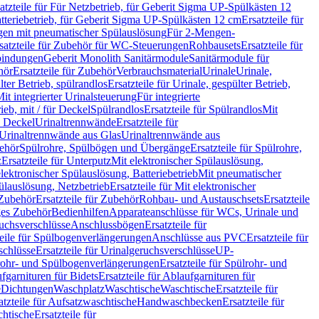
atzteile für Für Netzbetrieb, für Geberit Sigma UP-Spülkästen 12
tteriebetrieb, für Geberit Sigma UP-Spülkästen 12 cm
Ersatzteile für
gen mit pneumatischer Spülauslösung
Für 2-Mengen-
satzteile für Zubehör für WC-Steuerungen
Rohbausets
Ersatzteile für
bindungen
Geberit Monolith Sanitärmodule
Sanitärmodule für
hör
Ersatzteile für Zubehör
Verbrauchsmaterial
Urinale
Urinale,
lter Betrieb, spülrandlos
Ersatzteile für Urinale, gespülter Betrieb,
Mit integrierter Urinalsteuerung
Für integrierte
rieb, mit / für Deckel
Spülrandlos
Ersatzteile für Spülrandlos
Mit
e Deckel
Urinaltrennwände
Ersatzteile für
r Urinaltrennwände aus Glas
Urinaltrennwände aus
ehör
Spülrohre, Spülbögen und Übergänge
Ersatzteile für Spülrohre,
z
Ersatzteile für Unterputz
Mit elektronischer Spülauslösung,
 elektronischer Spülauslösung, Batteriebetrieb
Mit pneumatischer
ülauslösung, Netzbetrieb
Ersatzteile für Mit elektronischer
Zubehör
Ersatzteile für Zubehör
Rohbau- und Austauschsets
Ersatzteile
ges Zubehör
Bedienhilfen
Apparateanschlüsse für WCs, Urinale und
ruchsverschlüsse
Anschlussbögen
Ersatzteile für
teile für Spülbogenverlängerungen
Anschlüsse aus PVC
Ersatzteile für
schlüsse
Ersatzteile für Urinalgeruchsverschlüsse
UP-
rohr- und Spülbogenverlängerungen
Ersatzteile für Spülrohr- und
fgarnituren für Bidets
Ersatzteile für Ablaufgarnituren für
e
Dichtungen
Waschplatz
Waschtische
Waschtische
Ersatzteile für
atzteile für Aufsatzwaschtische
Handwaschbecken
Ersatzteile für
htische
Ersatzteile für