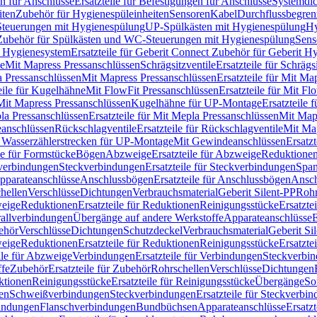
n für Anschlüsse
Ersatzteile für Befestigungen für Anschlüsse
Systemdi
iten
Zubehör für Hygienespüleinheiten
Sensoren
Kabel
Durchflussbegren
-Steuerungen mit Hygienespülung
UP-Spülkästen mit Hygienespülung
Hy
r Zubehör für Spülkästen und WC-Steuerungen mit Hygienespülung
Sens
t Hygienesystem
Ersatzteile für Geberit Connect Zubehör für Geberit 
le
Mit Mapress Pressanschlüssen
Schrägsitzventile
Ersatzteile für Schrägs
a Pressanschlüssen
Mit Mapress Pressanschlüssen
Ersatzteile für Mit Ma
eile für Kugelhähne
Mit FlowFit Pressanschlüssen
Ersatzteile für Mit F
 Mit Mapress Pressanschlüssen
Kugelhähne für UP-Montage
Ersatzteile
la Pressanschlüssen
Ersatzteile für Mit Mepla Pressanschlüssen
Mit Map
eanschlüssen
Rückschlagventile
Ersatzteile für Rückschlagventile
Mit Map
ür Wasserzählerstrecken für UP-Montage
Mit Gewindeanschlüssen
Ersatz
le für Formstücke
Bögen
Abzweige
Ersatzteile für Abzweige
Reduktione
verbindungen
Steckverbindungen
Ersatzteile für Steckverbindungen
Span
Apparateanschlüsse
Anschlussbögen
Ersatzteile für Anschlussbögen
Ansch
hellen
Verschlüsse
Dichtungen
Verbrauchsmaterial
Geberit Silent-PP
Roh
weige
Reduktionen
Ersatzteile für Reduktionen
Reinigungsstücke
Ersatzte
allverbindungen
Übergänge auf andere Werkstoffe
Apparateanschlüsse
E
ehör
Verschlüsse
Dichtungen
Schutzdeckel
Verbrauchsmaterial
Geberit Si
weige
Reduktionen
Ersatzteile für Reduktionen
Reinigungsstücke
Ersatzte
ile für Abzweige
Verbindungen
Ersatzteile für Verbindungen
Steckverbi
ffe
Zubehör
Ersatzteile für Zubehör
Rohrschellen
Verschlüsse
Dichtungen
ktionen
Reinigungsstücke
Ersatzteile für Reinigungsstücke
Übergänge
So
gen
Schweißverbindungen
Steckverbindungen
Ersatzteile für Steckverbi
bindungen
Flanschverbindungen
Bundbüchsen
Apparateanschlüsse
Ersatz