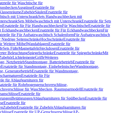
atzteile für Waschtische für
sgussbecken
Ausgüsse
Ersatzteile für
r Klassenräume
Zubehör
Säulen
Ersatzteile für
htisch mit Unterschrank
Sets Handwaschbecken mit
Unterschrank
Sets Möbelwaschtisch mit Unterschrank
Ersatzteile für Sets
en
Ersatzteile für Für Handwaschbecken
Für Waschtische
Ersatzteile für
r Eckhandwaschbecken
Ersatzteile für Für Eckhandwaschbecken
Für
atzteile für Für Aufsatzwaschtisch Schalenform
Für Aufsatzwaschtisch
ür Niedrige Seitenschränke
Hochschränke
Ersatzteile für
für Weitere Möbel
Wandablagen
Ersatzteile für
fe
Sets Füße
Magnettafeln
Steckdosen
Ersatzteile für
ierter Beleuchtung
Spiegelschränke
Ersatzteile für Spiegelschränke
Mit
Zubehör
Lichtelemente
Griffe
Weiteres
age, Netzbetrieb
Standmontage, Batteriebetrieb
Ersatzteile für
r
Ersatzteile für Standmontage, Einhebelmischer
Wandmontage,
, Generatorbetrieb
Ersatzteile für Wandmontage,
ischarmaturen
Ersatzteile für Für
eile für Ablaufgarnituren für
satzteile für Rohrbogengeruchsverschlüsse,
chsverschlüsse für Waschbecken, Raumsparmodell
Ersatzteile für
anschlüsse
Ersatzteile für
erungen
Betätigungen
Ablaufgarnituren für Spülbecken
Ersatzteile für
se
Ersatzteile für
en
Zubehör
Ersatzteile für Zubehör
Ablaufgarnituren für
chlüsse
Ersatzteile für UP-Geruchsverschlüsse
AP-