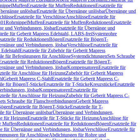
nippel
Muffen
Ersatzteile für Muffen
Reduktionen
Ersatzteile für
bergänge unlösbar
Ersatzteile für Übergänge unlösbar
Übergänge und
chlüsse
Ersatzteile für Verschlüsse
Anschlüsse
Ersatzteile für
401
Rohrnippel
Muffen
Ersatzteile für Muffen
Reduktionen
Ersatzteile
e und Verbindungen, lösbar
Ersatzteile für Übergänge und
zteile für Geberit Mapress Edelstahl, LABS-frei
Systemrohre
satzteile für Reduktionen
Bögen
Ersatzteile für Bögen
T-
bergänge und Verbindungen, lösbar
Verschlüsse
Ersatzteile für
 Edelstahl
Ersatzteile für Zubehör für Geberit Mapress
ile für Befestigungen für Anschlüsse
Systemdichtungen
Sets Schraube
Ersatzteile für Reduktionen
Bögen
Ersatzteile für Bögen
T-
bergänge und Verbindungen, lösbar
Kompensatoren
Ersatzteile für
zteile für Anschlüsse für Heizung
Zubehör für Geberit Mapress
hl
Geberit Mapress C-Stahl
Ersatzteile für Geberit Mapress C-
ile für Bögen
T-Stücke
Ersatzteile für T-Stücke
Kreuzstücke
Ersatzteile
Verbindungen, lösbar
Kompensatoren
Ersatzteile für
zteile für Anschlüsse für Heizung
Zubehör für Geberit Mapress C-
ets Schraube für Flanschverbindungen
Geberit Mapress
Bögen
Ersatzteile für Bögen
T-Stücke
Ersatzteile für T-
eile für Übergänge unlösbar
Übergänge und Verbindungen,
e für Heizung
Ersatzteile für T-Stücke für Heizung
Anschlüsse für
ür Muffen
Reduktionen
Ersatzteile für Reduktionen
Bögen
Ersatzteile für
ile für Übergänge und Verbindungen, lösbar
Verschlüsse
Ersatzteile für
mungen für Anschlüsse
Abdichtungen für Rohre und