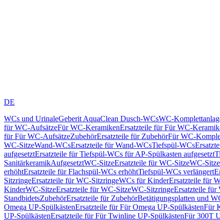
DE
WCs und Urinale
Geberit AquaClean Dusch-WCs
WC-Komplettanlag
für WC-Aufsätze
Für WC-Keramiken
Ersatzteile für Für WC-Kerami
für Für WC-Aufsätze
Zubehör
Ersatzteile für Zubehör
Für WC-Komplet
WC-Sitze
Wand-WCs
Ersatzteile für Wand-WCs
Tiefspül-WCs
Ersatzt
aufgesetzt
Ersatzteile für Tiefspül-WCs für AP-Spülkasten aufgesetzt
T
Sanitärkeramik
Aufgesetzt
WC-Sitze
Ersatzteile für WC-Sitze
WC-Sitze
erhöht
Ersatzteile für Flachspül-WCs erhöht
Tiefspül-WCs verlängert
E
Sitzringe
Ersatzteile für WC-Sitzringe
WCs für Kinder
Ersatzteile für 
Kinder
WC-Sitze
Ersatzteile für WC-Sitze
WC-Sitzringe
Ersatzteile fü
Standbidets
Zubehör
Ersatzteile für Zubehör
Betätigungsplatten und W
Omega UP-Spülkästen
Ersatzteile für Für Omega UP-Spülkästen
Für 
UP-Spülkästen
Ersatzteile für Für Twinline UP-Spülkästen
Für 300T U