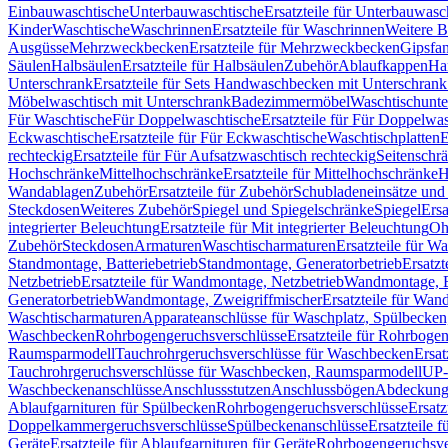
Einbauwaschtische
Unterbauwaschtische
Ersatzteile für Unterbauwasc
Kinder
Waschtische
Waschrinnen
Ersatzteile für Waschrinnen
Weitere 
Ausgüsse
Mehrzweckbecken
Ersatzteile für Mehrzweckbecken
Gipsfa
Säulen
Halbsäulen
Ersatzteile für Halbsäulen
Zubehör
Ablaufkappen
Ha
Unterschrank
Ersatzteile für Sets Handwaschbecken mit Unterschrank
Möbelwaschtisch mit Unterschrank
Badezimmermöbel
Waschtischunte
Für Waschtische
Für Doppelwaschtische
Ersatzteile für Für Doppelwa
Eckwaschtische
Ersatzteile für Für Eckwaschtische
Waschtischplatten
E
rechteckig
Ersatzteile für Für Aufsatzwaschtisch rechteckig
Seitenschr
Hochschränke
Mittelhochschränke
Ersatzteile für Mittelhochschränke
H
Wandablagen
Zubehör
Ersatzteile für Zubehör
Schubladeneinsätze un
Steckdosen
Weiteres Zubehör
Spiegel und Spiegelschränke
Spiegel
Ersa
integrierter Beleuchtung
Ersatzteile für Mit integrierter Beleuchtung
Oh
Zubehör
Steckdosen
Armaturen
Waschtischarmaturen
Ersatzteile für W
Standmontage, Batteriebetrieb
Standmontage, Generatorbetrieb
Ersatzt
Netzbetrieb
Ersatzteile für Wandmontage, Netzbetrieb
Wandmontage, Ba
Generatorbetrieb
Wandmontage, Zweigriffmischer
Ersatzteile für Wa
Waschtischarmaturen
Apparateanschlüsse für Waschplatz, Spülbecke
Waschbecken
Rohrbogengeruchsverschlüsse
Ersatzteile für Rohrboge
Raumsparmodell
Tauchrohrgeruchsverschlüsse für Waschbecken
Ersat
Tauchrohrgeruchsverschlüsse für Waschbecken, Raumsparmodell
UP-
Waschbeckenanschlüsse
Anschlussstutzen
Anschlussbögen
Abdeckung
Ablaufgarnituren für Spülbecken
Rohrbogengeruchsverschlüsse
Ersatz
Doppelkammergeruchsverschlüsse
Spülbeckenanschlüsse
Ersatzteile 
Geräte
Ersatzteile für Ablaufgarnituren für Geräte
Rohrbogengeruchsve