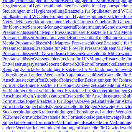
Fittings
Abdeckungen für Rohre
Befestigungen für Rohre
Befestigunge
Hygienesystem
Hygienespüleinheiten
Ersatzteile für Hygienespüleinhe
Steuerungen mit Hygienespülung
Ersatzteile für Spülkästen und WC
Spülkästen und WC-Steuerungen mit Hygienespülung
Ersatzteile fü
Netzteile
Netzwerkkomponenten
Geberit Connect Zubehör für Geberi
für Konverter
Sensoren
Montagematerial
Rohrarmaturen
Geradsitzventi
Pressanschlüssen
Mit Mepla Pressanschlüssen
Ersatzteile für Mit Mepl
Pressanschlüssen
Probenahmeventile
Entleerventile
Kugelhähne
Ersatzt
Mepla Pressanschlüssen
Mit Mapress Pressanschlüssen
Ersatzteile für
Pressanschlüssen
Ersatzteile für Mit FlowFit Pressanschlüssen
Mit Mep
Pressanschlüssen
Mit Gewindeanschlüssen
Ersatzteile für Mit Gewind
Pressanschlüssen
Wasserzählerstrecken für UP-Montage
Ersatzteile f
Entwässerungssysteme
Geberit Silent-db20
Rohre
Formstücke
Ersatztei
Reinigungsstücke
Verbindungen
Ersatzteile für Verbindungen
Schweiß
Übergänge auf andere Werkstoffe
Apparateanschlüsse
Ersatzteile für 
Anschlusssteckmuffen
Zubehör
Rohrschellen
Befestigungen für Rohrsc
Formstücke
Bögen
Ersatzteile für Bögen
Abzweige
Ersatzteile für Abz
Verbindungen
Steckverbindungen
Ersatzteile für Steckverbindungen
Kr
Anschlussbögen
Anschlussstutzen
Ersatzteile für Anschlussstutzen
Zub
Formstücke
Bögen
Ersatzteile für Bögen
Abzweige
Ersatzteile für Abz
Formstücke SuperTube
Bögen
Ersatzteile für Bögen
Abzweige
Ersatzte
Steckverbindungen
Krallverbindungen
Übergänge auf andere Werksto
PE
Rohre
Formstücke
Ersatzteile für Formstücke
Bögen
Abzweige
Redu
SuperTube
Sonderformstücke
Verbindungen
Ersatzteile für Verbindun
andere Werkstoffe
Gewindeverbindungen
Ersatzteile für Gewindever