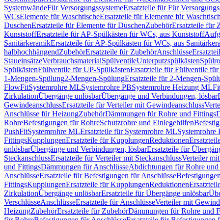
Systemwände
Für Versorgungssysteme
Ersatzteile für Für Versorgung
WCs
Elemente für Waschtische
Ersatzteile für Elemente für Waschtisc
Duschen
Ersatzteile für Elemente für Duschen
Zubehör
Ersatzteile für
Kunststoff
Ersatzteile für AP-Spülkästen für WCs, aus Kunststoff
Aufg
Sanitärkeramik
Ersatzteile für AP-Spülkästen für WCs, aus Sanitärker
halbhochhängend
Zubehör
Ersatzteile für Zubehör
Anschlüsse
Ersatztei
Staueinsätze
Verbrauchsmaterial
Spülventile
Unterputzspülkästen
Spülr
Spülkästen
Füllventile für UP-Spülkästen
Ersatzteile für Füllventile f
1-Mengen-Spülung
2-Mengen-Spülung
Ersatzteile für 2-Mengen-Spül
FlowFit
Systemrohre ML
Systemrohre PB
Systemrohre Heizung ML
Fi
Zirkulation
Übergänge unlösbar
Übergänge und Verbindungen, lösbar
Gewindeanschluss
Ersatzteile für Verteiler mit Gewindeanschluss
Verte
Anschlüsse für Heizung
Zubehör
Dämmungen für Rohre und Fittings
D
Rohre
Befestigungen für Rohre
Schutzrohre und Einlegehilfen
Befesti
PushFit
Systemrohre ML
Ersatzteile für Systemrohre ML
Systemrohre
Fittings
Kupplungen
Ersatzteile für Kupplungen
Reduktionen
Ersatztei
unlösbar
Übergänge und Verbindungen, lösbar
Ersatzteile für Übergä
Steckanschluss
Ersatzteile für Verteiler mit Steckanschluss
Verteiler m
und Fittings
Dämmungen für Anschlüsse
Abdichtungen für Rohre und 
Anschlüsse
Ersatzteile für Befestigungen für Anschlüsse
Befestigungen 
Fittings
Kupplungen
Ersatzteile für Kupplungen
Reduktionen
Ersatztei
Zirkulation
Übergänge unlösbar
Ersatzteile für Übergänge unlösbar
Übe
Verschlüsse
Anschlüsse
Ersatzteile für Anschlüsse
Verteiler mit Gewin
Heizung
Zubehör
Ersatzteile für Zubehör
Dämmungen für Rohre und Fi
für Rohre
Befestigungen für Anschlüsse
Ersatzteile für Befestigungen 