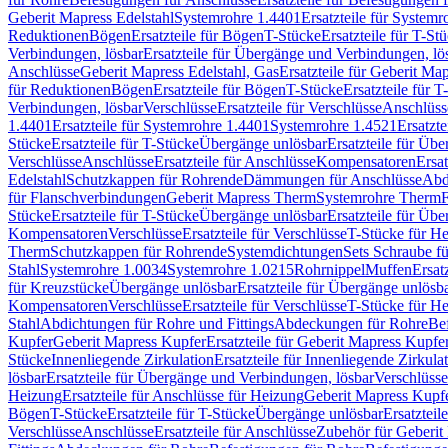
Geberit Mapress Edelstahl
Systemrohre 1.4401
Ersatzteile für System
Reduktionen
Bögen
Ersatzteile für Bögen
T-Stücke
Ersatzteile für T-St
Verbindungen, lösbar
Ersatzteile für Übergänge und Verbindungen, lö
Anschlüsse
Geberit Mapress Edelstahl, Gas
Ersatzteile für Geberit Ma
für Reduktionen
Bögen
Ersatzteile für Bögen
T-Stücke
Ersatzteile für T
Verbindungen, lösbar
Verschlüsse
Ersatzteile für Verschlüsse
Anschlüss
1.4401
Ersatzteile für Systemrohre 1.4401
Systemrohre 1.4521
Ersatzt
Stücke
Ersatzteile für T-Stücke
Übergänge unlösbar
Ersatzteile für Üb
Verschlüsse
Anschlüsse
Ersatzteile für Anschlüsse
Kompensatoren
Ersa
Edelstahl
Schutzkappen für Rohrende
Dämmungen für Anschlüsse
Abd
für Flanschverbindungen
Geberit Mapress Therm
Systemrohre Therm
F
Stücke
Ersatzteile für T-Stücke
Übergänge unlösbar
Ersatzteile für Üb
Kompensatoren
Verschlüsse
Ersatzteile für Verschlüsse
T-Stücke für H
Therm
Schutzkappen für Rohrende
Systemdichtungen
Sets Schraube f
Stahl
Systemrohre 1.0034
Systemrohre 1.0215
Rohrnippel
Muffen
Ersat
für Kreuzstücke
Übergänge unlösbar
Ersatzteile für Übergänge unlösb
Kompensatoren
Verschlüsse
Ersatzteile für Verschlüsse
T-Stücke für H
Stahl
Abdichtungen für Rohre und Fittings
Abdeckungen für Rohre
Be
Kupfer
Geberit Mapress Kupfer
Ersatzteile für Geberit Mapress Kupfe
Stücke
Innenliegende Zirkulation
Ersatzteile für Innenliegende Zirkula
lösbar
Ersatzteile für Übergänge und Verbindungen, lösbar
Verschlüsse
Heizung
Ersatzteile für Anschlüsse für Heizung
Geberit Mapress Kupfe
Bögen
T-Stücke
Ersatzteile für T-Stücke
Übergänge unlösbar
Ersatzteil
Verschlüsse
Anschlüsse
Ersatzteile für Anschlüsse
Zubehör für Geberit