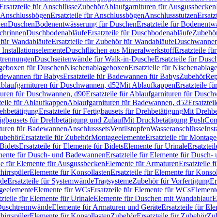
Ersatzteile für Anschlüsse
Zubehör
Ablaufgarnituren für Ausgussbecken
Anschlussbögen
Ersatzteile für Anschlussbögen
Anschlussstutzen
Ersatz
nen
Duschen
Bodenentwässerung für Duschen
Ersatzteile für Bodenent
schrinnen
Duschbodenabläufe
Ersatzteile für Duschbodenabläufe
Zubehör
für Wandabläufe
Ersatzteile für Zubehör für Wandabläufe
Duschwannen
Installationselemente
Duschflächen aus Mineralwerkstoff
Ersatzteile f
btrennungen
Duschseitenwände für Walk-in-Dusche
Ersatzteile für Dus
lageboxen für Duschen
Nischenablageboxen
Ersatzteile für Nischenabla
dewannen für Babys
Ersatzteile für Badewannen für Babys
Zubehör
Rep
 Ablaufgarnituren für Duschwannen, d52
Mit Ablaufkappen
Ersatzteile f
turen für Duschwannen, d90
Ersatzteile für Ablaufgarnituren für Dusc
teile für Ablaufkappen
Ablaufgarnituren für Badewannen, d52
Ersatztei
rehbetätigung
Ersatzteile für Fertigbausets für Drehbetätigung
Mit Drehbe
rtigbausets für Drehbetätigung und Zulauf
Mit Druckbetätigung PushCon
ituren für Badewannen
Anschlusssets
Ventilstopfen
Wasseranschlüsse
Inst
ubehör
Ersatzteile für Zubehör
Montageelemente
Ersatzteile für Montag
Bidets
Ersatzteile für Elemente für Bidets
Elemente für Urinale
Ersatztei
mente für Dusch- und Badewannen
Ersatzteile für Elemente für Dusch
ile für Elemente für Ausgussbecken
Elemente für Armaturen
Ersatzteile 
hirrspüler
Elemente für Konsollasten
Ersatzteile für Elemente für Konso
de
Ersatzteile für Systemwände
Tragsysteme
Zubehör für Vorfertigung
Er
ageelemente
Elemente für WCs
Ersatzteile für Elemente für WCs
Element
tzteile für Elemente für Urinale
Elemente für Duschen mit Wandablauf
E
r Duschtrennwände
Elemente für Armaturen und Geräte
Ersatzteile für E
hirrspüler
Elemente für Konsollasten
Zubehör
Ersatzteile für Zubehör
Zu