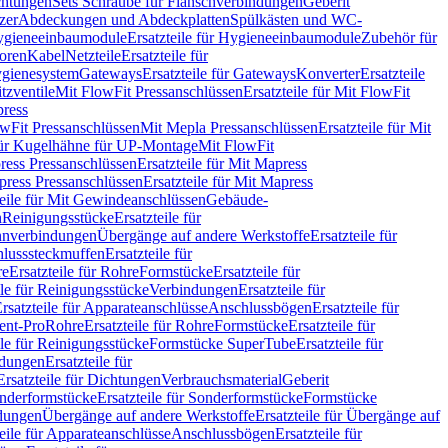
chtungen
Sets Schraube für Flanschverbindungen
Geberit
zer
Abdeckungen und Abdeckplatten
Spülkästen und WC-
gieneeinbaumodule
Ersatzteile für Hygieneeinbaumodule
Zubehör für
oren
Kabel
Netzteile
Ersatzteile für
Hygienesystem
Gateways
Ersatzteile für Gateways
Konverter
Ersatzteile
itzventile
Mit FlowFit Pressanschlüssen
Ersatzteile für Mit FlowFit
press
lowFit Pressanschlüssen
Mit Mepla Pressanschlüssen
Ersatzteile für Mit
 für Kugelhähne für UP-Montage
Mit FlowFit
ress Pressanschlüssen
Ersatzteile für Mit Mapress
ress Pressanschlüssen
Ersatzteile für Mit Mapress
teile für Mit Gewindeanschlüssen
Gebäude-
n
Reinigungsstücke
Ersatzteile für
nverbindungen
Übergänge auf andere Werkstoffe
Ersatzteile für
lusssteckmuffen
Ersatzteile für
re
Ersatzteile für Rohre
Formstücke
Ersatzteile für
ile für Reinigungsstücke
Verbindungen
Ersatzteile für
rsatzteile für Apparateanschlüsse
Anschlussbögen
Ersatzteile für
lent-Pro
Rohre
Ersatzteile für Rohre
Formstücke
Ersatzteile für
ile für Reinigungsstücke
Formstücke SuperTube
Ersatzteile für
ndungen
Ersatzteile für
Ersatzteile für Dichtungen
Verbrauchsmaterial
Geberit
nderformstücke
Ersatzteile für Sonderformstücke
Formstücke
ndungen
Übergänge auf andere Werkstoffe
Ersatzteile für Übergänge auf
teile für Apparateanschlüsse
Anschlussbögen
Ersatzteile für