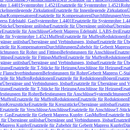
rohre 1.4401
Systemrohre 1.4521
Ersatzteile für Systemrohre 1.4521
Rohr
ücke
Innenliegende Zirkulation
Ersatzteile für Innenliegende Zirkulation
Ü
sbar
Kompensatoren
Ersatzteile für Kompensatoren
Durchführungen
Vers
press Edelstahl, Gas
Systemrohre 1.4401
Ersatzteile für Systemrohre 1.4
-Stücke
Übergänge unlösbar
Ersatzteile für Übergänge unlösbar
Übergäng
e
Ersatzteile für Anschlüsse
Geberit Mapress Edelstahl, LABS-frei
Ersat
eile für Systemrohre 1.4521
Muffen
Ersatzteile für Muffen
Reduktionen
Er
ergänge unlösbar
Übergänge und Verbindungen, lösbar
Ersatzteile für Ü
tzteile für Kompensatoren
Durchführungen
Zubehör für Geberit Mapress
ichtungen für Rohre und Fittings
Befestigungen für Anschlüsse
Ersatzte
ittings
Ersatzteile für Fittings
Muffen
Ersatzteile für Muffen
Reduktionen
ergänge unlösbar
Übergänge und Verbindungen, lösbar
Ersatzteile für Ü
eizung
Ersatzteile für T-Stücke für Heizung
Anschlüsse für Heizung
Ersat
ür Flanschverbindungen
Befestigungen für Rohre
Geberit Mapress C-Sta
zteile für Muffen
Reduktionen
Ersatzteile für Reduktionen
Bögen
Ersatzte
ar
Übergänge und Verbindungen, lösbar
Ersatzteile für Übergänge und 
eizung
Ersatzteile für T-Stücke für Heizung
Anschlüsse für Heizung
Ersat
festigungen für Rohre
Befestigungen für Anschlüsse
Systemdichtungen
S
r
Muffen
Ersatzteile für Muffen
Reduktionen
Ersatzteile für Reduktionen
tion
Kreuzstücke
Ersatzteile für Kreuzstücke
Übergänge unlösbar
Ersatzt
Ersatzteile für Verschlüsse
Anschlüsse
Ersatzteile für Anschlüsse
T-Stück
r, Gas
Ersatzteile für Geberit Mapress Kupfer, Gas
Muffen
Ersatzteile f
e für Übergänge unlösbar
Übergänge und Verbindungen, lösbar
Ersatzte
 Mapress Kupfer
Ersatzteile für Zubehör für Geberit Mapress Kupfer
Däm