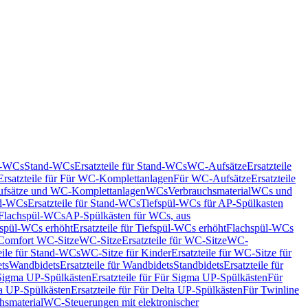
nd-WCs
Stand-WCs
Ersatzteile für Stand-WCs
WC-Aufsätze
Ersatzteile
Ersatzteile für Für WC-Komplettanlagen
Für WC-Aufsätze
Ersatzteile
fsätze und WC-Komplettanlagen
WCs
Verbrauchsmaterial
WCs und
d-WCs
Ersatzteile für Stand-WCs
Tiefspül-WCs für AP-Spülkasten
r Flachspül-WCs
AP-Spülkästen für WCs, aus
fspül-WCs erhöht
Ersatzteile für Tiefspül-WCs erhöht
Flachspül-WCs
r Comfort WC-Sitze
WC-Sitze
Ersatzteile für WC-Sitze
WC-
eile für Stand-WCs
WC-Sitze für Kinder
Ersatzteile für WC-Sitze für
ts
Wandbidets
Ersatzteile für Wandbidets
Standbidets
Ersatzteile für
Sigma UP-Spülkästen
Ersatzteile für Für Sigma UP-Spülkästen
Für
a UP-Spülkästen
Ersatzteile für Für Delta UP-Spülkästen
Für Twinline
hsmaterial
WC-Steuerungen mit elektronischer