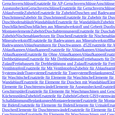
Geruchsverschlüsse
Ersatzteile für AP-Geruchsverschlüsse
Anschlüsse
Ausgussbecken
Geruchsverschlüsse
Ersatzteile für Geruchsverschlüsse
Ablaufventile
Zubehör
Ersatzteile für Zubehör
Duschen und Badewan
Duschrinnen
Zubehör für Duschrinnen
Ersatzteile für Zubehör für Du
Duschbodenabläufe
Wandabläufe
Ersatzteile für Wandabläufe
Zubehör 
Duschflächen
Duschflächen aus Mineralwerkstoff und Geberit Duofix 
Montageelemente
Zubehör
Duschabtrennungen
Ersatzteile für Duscha
Zubehör
Nischenablageboxen für Duschen
Ersatzteile für Nischenab
Mineralwerkstoff
Ersatzteile für Badewannen aus Mineralwerkstoff
Ba
Badewannen
Ablaufgarnituren für Duschwannen, d52
Ersatzteile für
Ablaufkappen
Ablaufkappen
Ersatzteile für Ablaufkappen
Ablaufgarni
Ablaufkappen
Ersatzteile für Ohne Ablaufkappen
Ablaufkappen
Ersatz
Drehbetätigung
Ersatzteile für Mit Drehbetätigung
Fertigbausets für D
Zulauf
Fertigbausets für Drehbetätigung und Zulauf
Ersatzteile für Fe
Ventilstopfen
Ersatzteile für Mit Ventilstopfen
Zubehör für Ablaufgarn
Systemwände
Tragsysteme
Ersatzteile für Tragsysteme
Beplankungen
Z
für Waschtische
Ersatzteile für Elemente für Waschtische
Elemente für 
Wandablauf
Ersatzteile für Elemente für Duschen mit Wandablauf
Ele
Elemente für Duschtrennwände
Elemente für Ausgussbecken
Ersatzte
Geschirrspüler
Ersatzteile für Elemente für Waschmaschinen und Gesc
Küchenspülen
Zubehör
Ersatzteile für Zubehör
Geberit GIS
Systemwän
Schalldämmung
Beplankungen
Montageelemente
Ersatzteile für Mont
für Bidets
Ersatzteile für Elemente für Bidets
Elemente für Urinale
Ersa
Duschen
Elemente für Duschtrennwände
Ersatzteile für Elemente fü
Geschirrspüler
Ersatzteile für Elemente für Waschmaschinen und Gesc