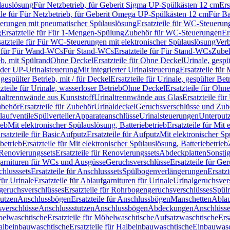
lauslösung
Für Netzbetrieb, für Geberit Sigma UP-Spülkästen 12 cm
Ers
ile für Für Netzbetrieb, für Geberit Omega UP-Spülkästen 12 cm
Für Ba
rungen mit pneumatischer Spülauslösung
Ersatzteile für WC-Steuerun
g
Ersatzteile für Für 1-Mengen-Spülung
Zubehör für WC-Steuerungen
Er
satzteile für Für WC-Steuerungen mit elektronischer Spülauslösung
Ver
le für Für Wand-WCs
Für Stand-WCs
Ersatzteile für Für Stand-WCs
Zube
ieb, mit Spülrand
Ohne Deckel
Ersatzteile für Ohne Deckel
Urinale, gespü
 oder UP-Urinalsteuerung
Mit integrierter Urinalsteuerung
Ersatzteile für 
 gespülter Betrieb, mit / für Deckel
Ersatzteile für Urinale, gespülter Bet
zteile für Urinale, wasserloser Betrieb
Ohne Deckel
Ersatzteile für Ohn
inaltrennwände aus Kunststoff
Urinaltrennwände aus Glas
Ersatzteile fü
behör
Ersatzteile für Zubehör
Urinaldeckel
Geruchsverschlüsse und Zub
aufventile
Spülverteiler
Apparateanschlüsse
Urinalsteuerungen
Unterput
ieb
Mit elektronischer Spülauslösung, Batteriebetrieb
Ersatzteile für Mit
rsatzteile für Basic
Aufputz
Ersatzteile für Aufputz
Mit elektronischer Sp
betrieb
Ersatzteile für Mit elektronischer Spülauslösung, Batteriebetrieb
Renovierungssets
Ersatzteile für Renovierungssets
Abdeckplatten
Sonsti
fgarnituren für WCs und Ausgüsse
Geruchsverschlüsse
Ersatzteile für Ge
hlusssets
Ersatzteile für Anschlusssets
Spülbogenverlängerungen
Ersatz
für Urinale
Ersatzteile für Ablaufgarnituren für Urinale
Urinalgeruchsver
eruchsverschlüsses
Ersatzteile für Rohrbogengeruchsverschlüsses
Spül
tutzen
Anschlussbögen
Ersatzteile für Anschlussbögen
Manschetten
Ablau
sverschlüsse
Anschlussstutzen
Anschlussbögen
Abdeckungen
Anschlüss
elwaschtische
Ersatzteile für Möbelwaschtische
Aufsatzwaschtische
Ers
albeinbauwaschtische
Ersatzteile für Halbeinbauwaschtische
Einbauwasc