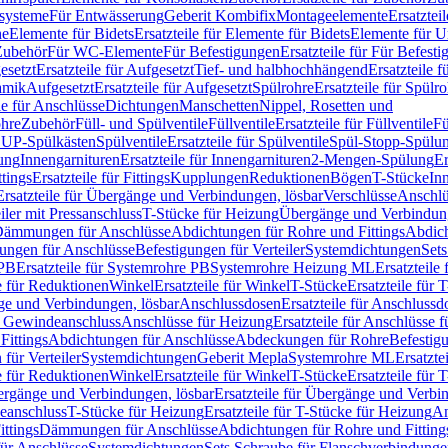
ssysteme
Für Entwässerung
Geberit Kombifix
Montageelemente
Ersatztei
he
Elemente für Bidets
Ersatzteile für Elemente für Bidets
Elemente für U
 Zubehör
Für WC-Elemente
Für Befestigungen
Ersatzteile für Für Befest
esetzt
Ersatzteile für Aufgesetzt
Tief- und halbhochhängend
Ersatzteile 
amik
Aufgesetzt
Ersatzteile für Aufgesetzt
Spülrohre
Ersatzteile für Spülr
le für Anschlüsse
Dichtungen
Manschetten
Nippel, Rosetten und
ohre
Zubehör
Füll- und Spülventile
Füllventile
Ersatzteile für Füllventile
Fü
ür UP-Spülkästen
Spülventile
Ersatzteile für Spülventile
Spül-Stopp-Spülu
ung
Innengarnituren
Ersatzteile für Innengarnituren
2-Mengen-Spülung
Er
ttings
Ersatzteile für Fittings
Kupplungen
Reduktionen
Bögen
T-Stücke
In
Ersatzteile für Übergänge und Verbindungen, lösbar
Verschlüsse
Anschlü
iler mit Pressanschluss
T-Stücke für Heizung
Übergänge und Verbindung
ämmungen für Anschlüsse
Abdichtungen für Rohre und Fittings
Abdich
gungen für Anschlüsse
Befestigungen für Verteiler
Systemdichtungen
Set
 PB
Ersatzteile für Systemrohre PB
Systemrohre Heizung ML
Ersatzteil
le für Reduktionen
Winkel
Ersatzteile für Winkel
T-Stücke
Ersatzteile für 
nge und Verbindungen, lösbar
Anschlussdosen
Ersatzteile für Anschlussd
it Gewindeanschluss
Anschlüsse für Heizung
Ersatzteile für Anschlüsse 
Fittings
Abdichtungen für Anschlüsse
Abdeckungen für Rohre
Befestig
für Verteiler
Systemdichtungen
Geberit Mepla
Systemrohre ML
Ersatzte
le für Reduktionen
Winkel
Ersatzteile für Winkel
T-Stücke
Ersatzteile für 
rgänge und Verbindungen, lösbar
Ersatzteile für Übergänge und Verbi
deanschluss
T-Stücke für Heizung
Ersatzteile für T-Stücke für Heizung
An
ttings
Dämmungen für Anschlüsse
Abdichtungen für Rohre und Fitting
für Anschlüsse
Systemdichtungen
Sets Schraube für Flanschverbindung