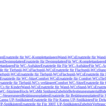
en
Ersatzteile für WC-Komplettanlagen
Wand-WCs
Ersatzteile für Wa
ken
Designplatten
Ersatzteile für Designplatten
Für WC-Komplettanlagen
tanlagen
Für WC-Aufsätze
Ersatzteile für Für WC-Aufsätze
Für WC-Au
eile für Tiefspül-WCs
Flachspül-WCs
Ersatzteile für Flachspül-WCs
Stan
iefspül-WCs
Ersatzteile für Tiefspül-WCs
Flachspül-WCs
Ersatzteile fü
Ersatzteile für WC-Sitze
Comfort WCs
Ersatzteile für Comfort WCs
Tie
rsatzteile für Tiefspül-WCs verlängert
Comfort WC-Sitze
Ersatzteile fü
WCs für Kinder
Wand-WCs
Ersatzteile für Wand-WCs
Stand-WCs
Ersatzt
r WC-Sitzringe
Hock-WCs
Mit Spülung
Zubehör
Befestigungsmaterial
Bide
C-Steuerungen
Betätigungsplatten
Ersatzteile für Betätigungsplatten
Für 
Kappa UP-Spülkästen
Ersatzteile für Für Kappa UP-Spülkästen
Für Delt
P-Spülkästen
Ersatzteile für Für 300T UP-Spülkästen
Zubehör
Verbrauc