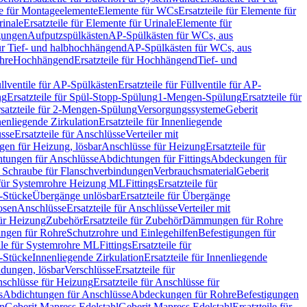
le für Montageelemente
Elemente für WCs
Ersatzteile für Elemente für
rinale
Ersatzteile für Elemente für Urinale
Elemente für
igungen
Aufputzspülkästen
AP-Spülkästen für WCs, aus
für Tief- und halbhochhängend
AP-Spülkästen für WCs, aus
ohre
Hochhängend
Ersatzteile für Hochhängend
Tief- und
llventile für AP-Spülkästen
Ersatzteile für Füllventile für AP-
ng
Ersatzteile für Spül-Stopp-Spülung
1-Mengen-Spülung
Ersatzteile für
satzteile für 2-Mengen-Spülung
Versorgungssysteme
Geberit
nenliegende Zirkulation
Ersatzteile für Innenliegende
sse
Ersatzteile für Anschlüsse
Verteiler mit
en für Heizung, lösbar
Anschlüsse für Heizung
Ersatzteile für
tungen für Anschlüsse
Abdichtungen für Fittings
Abdeckungen für
s Schraube für Flanschverbindungen
Verbrauchsmaterial
Geberit
e für Systemrohre Heizung ML
Fittings
Ersatzteile für
T-Stücke
Übergänge unlösbar
Ersatzteile für Übergänge
osen
Anschlüsse
Ersatzteile für Anschlüsse
Verteiler mit
für Heizung
Zubehör
Ersatzteile für Zubehör
Dämmungen für Rohre
ungen für Rohre
Schutzrohre und Einlegehilfen
Befestigungen für
ile für Systemrohre ML
Fittings
Ersatzteile für
T-Stücke
Innenliegende Zirkulation
Ersatzteile für Innenliegende
ndungen, lösbar
Verschlüsse
Ersatzteile für
schlüsse für Heizung
Ersatzteile für Anschlüsse für
s
Abdichtungen für Anschlüsse
Abdeckungen für Rohre
Befestigungen
en
Geberit Mapress Edelstahl
Geberit Mapress Edelstahl
Ersatzteile für