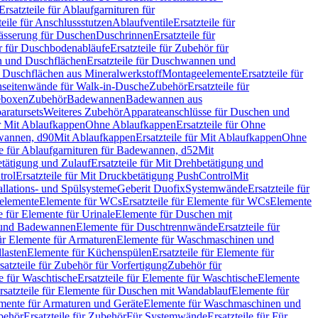
Ersatzteile für Ablaufgarnituren für
teile für Anschlussstutzen
Ablaufventile
Ersatzteile für
wässerung für Duschen
Duschrinnen
Ersatzteile für
 für Duschbodenabläufe
Ersatzteile für Zubehör für
 und Duschflächen
Ersatzteile für Duschwannen und
ür Duschflächen aus Mineralwerkstoff
Montageelemente
Ersatzteile für
chseitenwände für Walk-in-Dusche
Zubehör
Ersatzteile für
geboxen
Zubehör
Badewannen
Badewannen aus
aratursets
Weiteres Zubehör
Apparateanschlüsse für Duschen und
ür Mit Ablaufkappen
Ohne Ablaufkappen
Ersatzteile für Ohne
hwannen, d90
Mit Ablaufkappen
Ersatzteile für Mit Ablaufkappen
Ohne
le für Ablaufgarnituren für Badewannen, d52
Mit
tätigung und Zulauf
Ersatzteile für Mit Drehbetätigung und
trol
Ersatzteile für Mit Druckbetätigung PushControl
Mit
allations- und Spülsysteme
Geberit Duofix
Systemwände
Ersatzteile für
eelemente
Elemente für WCs
Ersatzteile für Elemente für WCs
Elemente
le für Elemente für Urinale
Elemente für Duschen mit
- und Badewannen
Elemente für Duschtrennwände
Ersatzteile für
für Elemente für Armaturen
Elemente für Waschmaschinen und
llasten
Elemente für Küchenspülen
Ersatzteile für Elemente für
satzteile für Zubehör für Vorfertigung
Zubehör für
e für Waschtische
Ersatzteile für Elemente für Waschtische
Elemente
rsatzteile für Elemente für Duschen mit Wandablauf
Elemente für
lemente für Armaturen und Geräte
Elemente für Waschmaschinen und
behör
Ersatzteile für Zubehör
Für Systemwände
Ersatzteile für Für