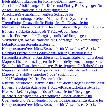
Edelstahl
Schutzkappen für Rohrende
Dämmungen für
Anschlüsse
Abdichtungen für Rohre und Fittings
Befestigungen für
Anschlüsse
Ersatzteile für Befestigungen für
Anschlüsse
Systemdichtungen
Sets Schraube für
Flanschverbindungen
Geberit Mapress Therm
Systemrohre
Therm
Fittings
Ersatzteile für Fittings
Muffen
Ersatzteile für
Muffen
Reduktionen
Ersatzteile für Reduktionen
Bögen
Ersatzteile für
Bögen
T-Stücke
Ersatzteile für T-Stücke
Übergänge
unlösbar
Ersatzteile für Übergänge unlösbar
Übergänge und
Verbindungen, lösbar
Ersatzteile für Übergänge und Verbindungen,
lösbar
Kompensatoren
Ersatzteile für
Kompensatoren
Verschlüsse
Ersatzteile für Verschlüsse
T-Stücke für
Heizung
Ersatzteile für T-Stücke für Heizung
Anschlüsse für
Heizung
Ersatzteile für Anschlüsse für Heizung
Zubehör für Geberit
Mapress Therm
Schutzkappen für Rohrende
Systemdichtungen
Sets
Schraube für Flanschverbindungen
Befestigungen für Rohre
Geberit
Mapress C-Stahl
Geberit Mapress C-Stahl
Ersatzteile für Geberit
Mapress C-Stahl
Systemrohre 1.0034
Systemrohre
1.0215
Rohrnippel
Muffen
Ersatzteile für
Muffen
Reduktionen
Ersatzteile für Reduktionen
Bögen
Ersatzteile für
Bögen
T-Stücke
Ersatzteile für T-Stücke
Kreuzstücke
Ersatzteile für
Kreuzstücke
Übergänge unlösbar
Ersatzteile für Übergänge
unlösbar
Übergänge und Verbindungen, lösbar
Ersatzteile für
Übergänge und Verbindungen, lösbar
Kompensatoren
Ersatzteile für
Kompensatoren
Verschlüsse
Ersatzteile für Verschlüsse
T-Stücke für