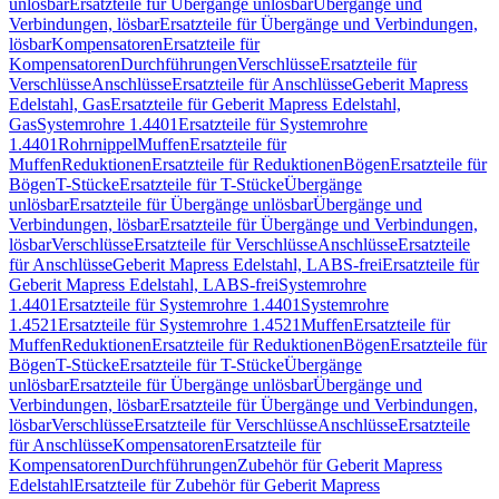
unlösbar
Ersatzteile für Übergänge unlösbar
Übergänge und
Verbindungen, lösbar
Ersatzteile für Übergänge und Verbindungen,
lösbar
Kompensatoren
Ersatzteile für
Kompensatoren
Durchführungen
Verschlüsse
Ersatzteile für
Verschlüsse
Anschlüsse
Ersatzteile für Anschlüsse
Geberit Mapress
Edelstahl, Gas
Ersatzteile für Geberit Mapress Edelstahl,
Gas
Systemrohre 1.4401
Ersatzteile für Systemrohre
1.4401
Rohrnippel
Muffen
Ersatzteile für
Muffen
Reduktionen
Ersatzteile für Reduktionen
Bögen
Ersatzteile für
Bögen
T-Stücke
Ersatzteile für T-Stücke
Übergänge
unlösbar
Ersatzteile für Übergänge unlösbar
Übergänge und
Verbindungen, lösbar
Ersatzteile für Übergänge und Verbindungen,
lösbar
Verschlüsse
Ersatzteile für Verschlüsse
Anschlüsse
Ersatzteile
für Anschlüsse
Geberit Mapress Edelstahl, LABS-frei
Ersatzteile für
Geberit Mapress Edelstahl, LABS-frei
Systemrohre
1.4401
Ersatzteile für Systemrohre 1.4401
Systemrohre
1.4521
Ersatzteile für Systemrohre 1.4521
Muffen
Ersatzteile für
Muffen
Reduktionen
Ersatzteile für Reduktionen
Bögen
Ersatzteile für
Bögen
T-Stücke
Ersatzteile für T-Stücke
Übergänge
unlösbar
Ersatzteile für Übergänge unlösbar
Übergänge und
Verbindungen, lösbar
Ersatzteile für Übergänge und Verbindungen,
lösbar
Verschlüsse
Ersatzteile für Verschlüsse
Anschlüsse
Ersatzteile
für Anschlüsse
Kompensatoren
Ersatzteile für
Kompensatoren
Durchführungen
Zubehör für Geberit Mapress
Edelstahl
Ersatzteile für Zubehör für Geberit Mapress