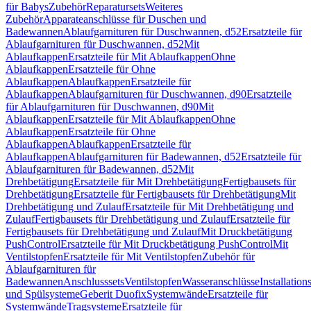
für Babys
Zubehör
Reparatursets
Weiteres
Zubehör
Apparateanschlüsse für Duschen und
Badewannen
Ablaufgarnituren für Duschwannen, d52
Ersatzteile für
Ablaufgarnituren für Duschwannen, d52
Mit
Ablaufkappen
Ersatzteile für Mit Ablaufkappen
Ohne
Ablaufkappen
Ersatzteile für Ohne
Ablaufkappen
Ablaufkappen
Ersatzteile für
Ablaufkappen
Ablaufgarnituren für Duschwannen, d90
Ersatzteile
für Ablaufgarnituren für Duschwannen, d90
Mit
Ablaufkappen
Ersatzteile für Mit Ablaufkappen
Ohne
Ablaufkappen
Ersatzteile für Ohne
Ablaufkappen
Ablaufkappen
Ersatzteile für
Ablaufkappen
Ablaufgarnituren für Badewannen, d52
Ersatzteile für
Ablaufgarnituren für Badewannen, d52
Mit
Drehbetätigung
Ersatzteile für Mit Drehbetätigung
Fertigbausets für
Drehbetätigung
Ersatzteile für Fertigbausets für Drehbetätigung
Mit
Drehbetätigung und Zulauf
Ersatzteile für Mit Drehbetätigung und
Zulauf
Fertigbausets für Drehbetätigung und Zulauf
Ersatzteile für
Fertigbausets für Drehbetätigung und Zulauf
Mit Druckbetätigung
PushControl
Ersatzteile für Mit Druckbetätigung PushControl
Mit
Ventilstopfen
Ersatzteile für Mit Ventilstopfen
Zubehör für
Ablaufgarnituren für
Badewannen
Anschlusssets
Ventilstopfen
Wasseranschlüsse
Installation
und Spülsysteme
Geberit Duofix
Systemwände
Ersatzteile für
Systemwände
Tragsysteme
Ersatzteile für