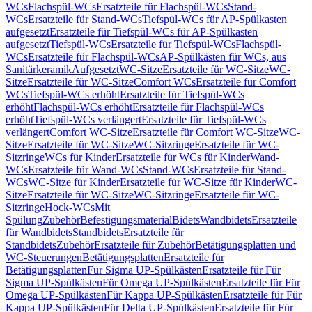
WCs
Flachspül-WCs
Ersatzteile für Flachspül-WCs
Stand-
WCs
Ersatzteile für Stand-WCs
Tiefspül-WCs für AP-Spülkasten
aufgesetzt
Ersatzteile für Tiefspül-WCs für AP-Spülkasten
aufgesetzt
Tiefspül-WCs
Ersatzteile für Tiefspül-WCs
Flachspül-
WCs
Ersatzteile für Flachspül-WCs
AP-Spülkästen für WCs, aus
Sanitärkeramik
Aufgesetzt
WC-Sitze
Ersatzteile für WC-Sitze
WC-
Sitze
Ersatzteile für WC-Sitze
Comfort WCs
Ersatzteile für Comfort
WCs
Tiefspül-WCs erhöht
Ersatzteile für Tiefspül-WCs
erhöht
Flachspül-WCs erhöht
Ersatzteile für Flachspül-WCs
erhöht
Tiefspül-WCs verlängert
Ersatzteile für Tiefspül-WCs
verlängert
Comfort WC-Sitze
Ersatzteile für Comfort WC-Sitze
WC-
Sitze
Ersatzteile für WC-Sitze
WC-Sitzringe
Ersatzteile für WC-
Sitzringe
WCs für Kinder
Ersatzteile für WCs für Kinder
Wand-
WCs
Ersatzteile für Wand-WCs
Stand-WCs
Ersatzteile für Stand-
WCs
WC-Sitze für Kinder
Ersatzteile für WC-Sitze für Kinder
WC-
Sitze
Ersatzteile für WC-Sitze
WC-Sitzringe
Ersatzteile für WC-
Sitzringe
Hock-WCs
Mit
Spülung
Zubehör
Befestigungsmaterial
Bidets
Wandbidets
Ersatzteile
für Wandbidets
Standbidets
Ersatzteile für
Standbidets
Zubehör
Ersatzteile für Zubehör
Betätigungsplatten und
WC-Steuerungen
Betätigungsplatten
Ersatzteile für
Betätigungsplatten
Für Sigma UP-Spülkästen
Ersatzteile für Für
Sigma UP-Spülkästen
Für Omega UP-Spülkästen
Ersatzteile für Für
Omega UP-Spülkästen
Für Kappa UP-Spülkästen
Ersatzteile für Für
Kappa UP-Spülkästen
Für Delta UP-Spülkästen
Ersatzteile für Für