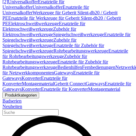
[2]
Universalkoffer
Ersatzteile für
Universalkoffer
Universalkoffer
Ersatzteile für
Universalkoffer
Werkzeuge für Geberit Silent-db20 / Geberit
PE
Ersatzteile für Werkzeuge für Geberit Silent-db20 / Geberit
PE
Elektroschweißwerkzeuge
Ersatzteile für
Elektroschweißwerkzeuge
Zubehör für
Elektroschweißwerkzeuge
Spiegelschweißwerkzeuge
Ersatzteile für
Spiegelschweißwerkzeuge
Zubehör für
Spiegelschweißwerkzeuge
Ersatzteile für Zubehör für
Spiegelschweißwerkzeuge
Rohrbearbeitungswerkzeuge
Ersatzteile
für Rohrbearbeitungswerkzeuge
Zubehör für
Rohrbearbeitungswerkzeuge
Ersatzteile für Zubehör für
Rohrbearbeitungswerkzeuge
Bedienhilfen
Fernbedienungen
Netzwerk
für Netzwerkkomponenten
Gateways
Ersatzteile für
Gateways
Konverter
Ersatzteile für
Konverter
Montagematerial
Geberit Connect
Gateways
Ersatzteile für
Gateways
Konverter
Ersatzteile für Konverter
Montagematerial
Produktkategorien
Badserien
Neuheiten