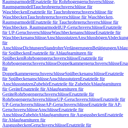
Raumsparmodell
Ersatzteile für Rohrbogengeruchsverschlüsse,
Raumsparmodell
Tauchrohrgeruchsverschlüsse für
Waschbecken
Ersatzteile für Tauchrohrgeruchsverschlüsse für
Waschbecken
Tauchrohrgeruchsverschlüsse für Waschbecken,
Raumsparmodell
Ersatzteile für Tauchrohrgeruchsverschlüsse für
Waschbecken, Raumsparmodell
UP-Geruchsverschlüsse
Ersatzteile
für UP-Geruchsverschlüsse
Waschbeckenanschlüsse
Ersatzteile für
Waschbeckenanschlüsse
Anschlussstutzen
Anschlussbögen
Abdeckung
für
Anschlüsse
Dichtungen
Standrohre
Verlängerungen
Betätigungen
Ablauf
für Spülbecken
Ersatzteile für Ablaufgarnituren für
Spülbecken
Rohrbogengeruchsverschlüsse
Ersatzteile für
Rohrbogengeruchsverschlüsse
Doppelkammergeruchsverschlüsse
Ersa
für
Doppelkammergeruchsverschlüsse
Spülbeckenanschlüsse
Ersatzteile
für Spülbeckenanschlüsse
Anschlussstutzen
Ersatzteile für
Anschlussstutzen
Zubehör
Ersatzteile für Zubehör
Ablaufgarnituren
für Geräte
Ersatzteile für Ablaufgarnituren für
Geräte
Rohrbogengeruchsverschlüsse
Ersatzteile für
Rohrbogengeruchsverschlüsse
UP-Geruchsverschlüsse
Ersatzteile für
UP-Geruchsverschlüsse
AP-Geruchsverschlüsse
Ersatzteile für AP-
Geruchsverschlüsse
Anschlüsse
Ersatzteile für
Anschlüsse
Zubehör
Ablaufgarnituren für Ausgussbecken
Ersatzteile
für Ablaufgarnituren für
Ausgussbecken
Geruchsverschlüsse
Ersatzteile für