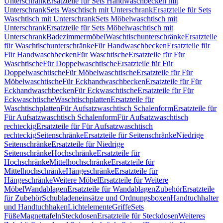
Unterschrank
Ersatzteile für Sets Handwaschbecken mit
Unterschrank
Sets Waschtisch mit Unterschrank
Ersatzteile für Sets
Waschtisch mit Unterschrank
Sets Möbelwaschtisch mit
Unterschrank
Ersatzteile für Sets Möbelwaschtisch mit
Unterschrank
Badezimmermöbel
Waschtischunterschränke
Ersatzteile
für Waschtischunterschränke
Für Handwaschbecken
Ersatzteile für
Für Handwaschbecken
Für Waschtische
Ersatzteile für Für
Waschtische
Für Doppelwaschtische
Ersatzteile für Für
Doppelwaschtische
Für Möbelwaschtische
Ersatzteile für Für
Möbelwaschtische
Für Eckhandwaschbecken
Ersatzteile für Für
Eckhandwaschbecken
Für Eckwaschtische
Ersatzteile für Für
Eckwaschtische
Waschtischplatten
Ersatzteile für
Waschtischplatten
Für Aufsatzwaschtisch Schalenform
Ersatzteile für
Für Aufsatzwaschtisch Schalenform
Für Aufsatzwaschtisch
rechteckig
Ersatzteile für Für Aufsatzwaschtisch
rechteckig
Seitenschränke
Ersatzteile für Seitenschränke
Niedrige
Seitenschränke
Ersatzteile für Niedrige
Seitenschränke
Hochschränke
Ersatzteile für
Hochschränke
Mittelhochschränke
Ersatzteile für
Mittelhochschränke
Hängeschränke
Ersatzteile für
Hängeschränke
Weitere Möbel
Ersatzteile für Weitere
Möbel
Wandablagen
Ersatzteile für Wandablagen
Zubehör
Ersatzteile
für Zubehör
Schubladeneinsätze und Ordnungsboxen
Handtuchhalter
und Handtuchhaken
Lichtelemente
Griffe
Sets
Füße
Magnettafeln
Steckdosen
Ersatzteile für Steckdosen
Weiteres