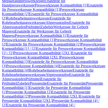
Mepla
Handpresswerkzeuge
Ersatzteile für
Handpresswerkzeuge
Presswerkzeuge Kompatibilität [1]
Ersatzteile
für Presswerkzeuge Kompatibilität [1]
Presswerkzeuge
Kompatibilität [2]
Ersatzteile für Presswerkzeuge Kompatibilität
[2]
Rohrbearbeitungswerkzeuge
Ersatzteile für
Rohrbearbeitungswerkzeuge
Abpressstopfen
Ersatzteile für
Abpressstopfen
Prüfmittel
Zubehör
Werkzeuge für Geberit
Mapress
Ersatzteile für Werkzeuge für Geberit
Mapress
Presswerkzeuge Kompatibilität [1]
Ersatzteile für
Presswerkzeuge Kompatibilität [1]
Presswerkzeuge Kompatibilität
[2]
Ersatzteile für Presswerkzeuge Kompatibilität [2]
Presswerkzeuge
Kompatibilität [1] / [2]
Ersatzteile für Presswerkzeuge Kompatibilität
[1] / [2]
Presswerkzeuge Kompatibilität [2XL]
Ersatzteile für
Presswerkzeuge Kompatibilität [2XL]
Presswerkzeuge
Kompatibilität [3]
Ersatzteile für Presswerkzeuge Kompatibilität
[3]
Presswerkzeuge Kompatibilität [4]
Ersatzteile für Presswerkzeuge
Kompatibilität [4]
Rohrbearbeitungswerkzeuge
Ersatzteile für
Rohrbearbeitungswerkzeuge
Abpressstopfen
Ersatzteile für
Abpressstopfen
Prüfmittel
Ersatzteile für
Prüfmittel
Zubehör
Pressgeräte
Ersatzteile für Pressgeräte
Pressgeräte
Kompatibilität [1]
Ersatzteile für Pressgeräte Kompatibilität
[1]
Pressgeräte Kompatibilität [2]
Ersatzteile für Pressgeräte
Kompatibilität [2]
Pressgeräte Kompatibilität [2XL]
Ersatzteile für
Pressgeräte Kompatibilität [2XL]
Pressgeräte Kompatibilität [4] /
[2]
Ersatzteile für Pressgeräte Kompatibilität [4] /