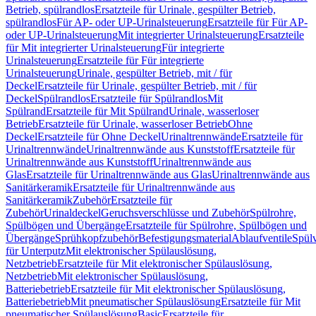
Betrieb, spülrandlos
Ersatzteile für Urinale, gespülter Betrieb,
spülrandlos
Für AP- oder UP-Urinalsteuerung
Ersatzteile für Für AP-
oder UP-Urinalsteuerung
Mit integrierter Urinalsteuerung
Ersatzteile
für Mit integrierter Urinalsteuerung
Für integrierte
Urinalsteuerung
Ersatzteile für Für integrierte
Urinalsteuerung
Urinale, gespülter Betrieb, mit / für
Deckel
Ersatzteile für Urinale, gespülter Betrieb, mit / für
Deckel
Spülrandlos
Ersatzteile für Spülrandlos
Mit
Spülrand
Ersatzteile für Mit Spülrand
Urinale, wasserloser
Betrieb
Ersatzteile für Urinale, wasserloser Betrieb
Ohne
Deckel
Ersatzteile für Ohne Deckel
Urinaltrennwände
Ersatzteile für
Urinaltrennwände
Urinaltrennwände aus Kunststoff
Ersatzteile für
Urinaltrennwände aus Kunststoff
Urinaltrennwände aus
Glas
Ersatzteile für Urinaltrennwände aus Glas
Urinaltrennwände aus
Sanitärkeramik
Ersatzteile für Urinaltrennwände aus
Sanitärkeramik
Zubehör
Ersatzteile für
Zubehör
Urinaldeckel
Geruchsverschlüsse und Zubehör
Spülrohre,
Spülbögen und Übergänge
Ersatzteile für Spülrohre, Spülbögen und
Übergänge
Sprühkopfzubehör
Befestigungsmaterial
Ablaufventile
Spülv
für Unterputz
Mit elektronischer Spülauslösung,
Netzbetrieb
Ersatzteile für Mit elektronischer Spülauslösung,
Netzbetrieb
Mit elektronischer Spülauslösung,
Batteriebetrieb
Ersatzteile für Mit elektronischer Spülauslösung,
Batteriebetrieb
Mit pneumatischer Spülauslösung
Ersatzteile für Mit
pneumatischer Spülauslösung
Basic
Ersatzteile für