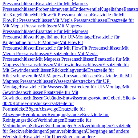
Pressanschlüssen
Ersatzteile für Mit Mapress
Pressanschlüssen
Probenahmeventile
Entleerventile
Kugelhähne
Ersatzt
für Kugelhähne
Mit FlowFit Pressanschlüssen
Ersatzteile für Mit
FlowFit Pressanschlüssen
Mit Mepla Pressanschlüssen
Ersatzteile für
Mit Mepla Pressanschlüssen
Mit Mapress
Pressanschlüssen
Ersatzteile für Mit Mapress
Pressanschlüssen
Kugelhähne für UP-Montage
Ersatzteile für
Kugelhähne für UP-Montage
Mit FlowFit
Pressanschlüssen
Ersatzteile für Mit FlowFit Pressanschlüssen
Mit
Mepla Pressanschlüssen
Ersatzteile für Mit Mepla
Pressanschlüssen
Mit Mapress Pressanschlüssen
Ersatzteile für Mit
Mapress Pressanschlüssen
Mit Gewindeanschlüssen
Ersatzteile für
Mit Gewindeanschlüssen
Rückschlagventile
Ersatzteile für
Rückschlagventile
Mit Mapress Pressanschlüssen
Ersatzteile für Mit
Mapress Pressanschlüssen
Wasserzählerstrecken für UP-
Montage
Ersatzteile für Wasserzählerstrecken für UP-Montage
Mit
Gewindeanschlüssen
Ersatzteile für Mit
Gewindeanschlüssen
Gebäude-Entwässerungssysteme
Geberit Silent-
db20
Rohre
Formstücke
Ersatzteile für
Formstücke
Bögen
Abzweige
Ersatzteile für
Abzweige
Reduktionen
Reinigungsstücke
Ersatzteile für
Reinigungsstücke
Verbindungen
Ersatzteile für
Verbindungen
Schweißverbindungen
Steckverbindungen
Ersatzteile
für Steckverbindungen
Spannverbindungen
Übergänge auf andere
Werkstoffe
Ersatzteile für Übergänge auf andere