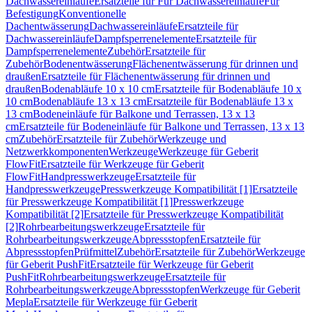
Dachwassereinläufe
Ersatzteile für Für Dachwassereinläufe
Für
Befestigung
Konventionelle
Dachentwässerung
Dachwassereinläufe
Ersatzteile für
Dachwassereinläufe
Dampfsperrenelemente
Ersatzteile für
Dampfsperrenelemente
Zubehör
Ersatzteile für
Zubehör
Bodenentwässerung
Flächenentwässerung für drinnen und
draußen
Ersatzteile für Flächenentwässerung für drinnen und
draußen
Bodenabläufe 10 x 10 cm
Ersatzteile für Bodenabläufe 10 x
10 cm
Bodenabläufe 13 x 13 cm
Ersatzteile für Bodenabläufe 13 x
13 cm
Bodeneinläufe für Balkone und Terrassen, 13 x 13
cm
Ersatzteile für Bodeneinläufe für Balkone und Terrassen, 13 x 13
cm
Zubehör
Ersatzteile für Zubehör
Werkzeuge und
Netzwerkkomponenten
Werkzeuge
Werkzeuge für Geberit
FlowFit
Ersatzteile für Werkzeuge für Geberit
FlowFit
Handpresswerkzeuge
Ersatzteile für
Handpresswerkzeuge
Presswerkzeuge Kompatibilität [1]
Ersatzteile
für Presswerkzeuge Kompatibilität [1]
Presswerkzeuge
Kompatibilität [2]
Ersatzteile für Presswerkzeuge Kompatibilität
[2]
Rohrbearbeitungswerkzeuge
Ersatzteile für
Rohrbearbeitungswerkzeuge
Abpressstopfen
Ersatzteile für
Abpressstopfen
Prüfmittel
Zubehör
Ersatzteile für Zubehör
Werkzeuge
für Geberit PushFit
Ersatzteile für Werkzeuge für Geberit
PushFit
Rohrbearbeitungswerkzeuge
Ersatzteile für
Rohrbearbeitungswerkzeuge
Abpressstopfen
Werkzeuge für Geberit
Mepla
Ersatzteile für Werkzeuge für Geberit