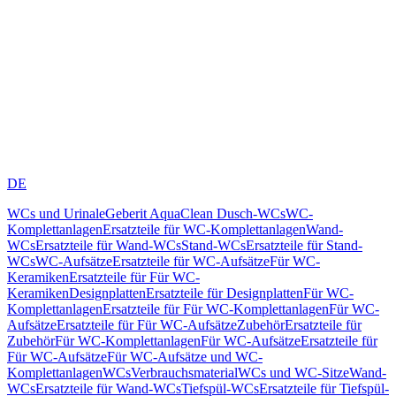
DE
WCs und Urinale
Geberit AquaClean Dusch-WCs
WC-
Komplettanlagen
Ersatzteile für WC-Komplettanlagen
Wand-
WCs
Ersatzteile für Wand-WCs
Stand-WCs
Ersatzteile für Stand-
WCs
WC-Aufsätze
Ersatzteile für WC-Aufsätze
Für WC-
Keramiken
Ersatzteile für Für WC-
Keramiken
Designplatten
Ersatzteile für Designplatten
Für WC-
Komplettanlagen
Ersatzteile für Für WC-Komplettanlagen
Für WC-
Aufsätze
Ersatzteile für Für WC-Aufsätze
Zubehör
Ersatzteile für
Zubehör
Für WC-Komplettanlagen
Für WC-Aufsätze
Ersatzteile für
Für WC-Aufsätze
Für WC-Aufsätze und WC-
Komplettanlagen
WCs
Verbrauchsmaterial
WCs und WC-Sitze
Wand-
WCs
Ersatzteile für Wand-WCs
Tiefspül-WCs
Ersatzteile für Tiefspül-