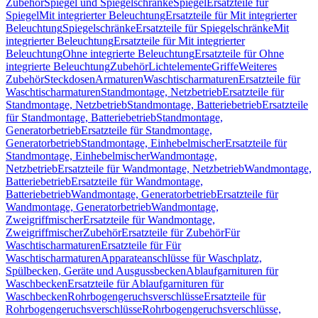
Zubehör
Spiegel und Spiegelschränke
Spiegel
Ersatzteile für
Spiegel
Mit integrierter Beleuchtung
Ersatzteile für Mit integrierter
Beleuchtung
Spiegelschränke
Ersatzteile für Spiegelschränke
Mit
integrierter Beleuchtung
Ersatzteile für Mit integrierter
Beleuchtung
Ohne integrierte Beleuchtung
Ersatzteile für Ohne
integrierte Beleuchtung
Zubehör
Lichtelemente
Griffe
Weiteres
Zubehör
Steckdosen
Armaturen
Waschtischarmaturen
Ersatzteile für
Waschtischarmaturen
Standmontage, Netzbetrieb
Ersatzteile für
Standmontage, Netzbetrieb
Standmontage, Batteriebetrieb
Ersatzteile
für Standmontage, Batteriebetrieb
Standmontage,
Generatorbetrieb
Ersatzteile für Standmontage,
Generatorbetrieb
Standmontage, Einhebelmischer
Ersatzteile für
Standmontage, Einhebelmischer
Wandmontage,
Netzbetrieb
Ersatzteile für Wandmontage, Netzbetrieb
Wandmontage,
Batteriebetrieb
Ersatzteile für Wandmontage,
Batteriebetrieb
Wandmontage, Generatorbetrieb
Ersatzteile für
Wandmontage, Generatorbetrieb
Wandmontage,
Zweigriffmischer
Ersatzteile für Wandmontage,
Zweigriffmischer
Zubehör
Ersatzteile für Zubehör
Für
Waschtischarmaturen
Ersatzteile für Für
Waschtischarmaturen
Apparateanschlüsse für Waschplatz,
Spülbecken, Geräte und Ausgussbecken
Ablaufgarnituren für
Waschbecken
Ersatzteile für Ablaufgarnituren für
Waschbecken
Rohrbogengeruchsverschlüsse
Ersatzteile für
Rohrbogengeruchsverschlüsse
Rohrbogengeruchsverschlüsse,