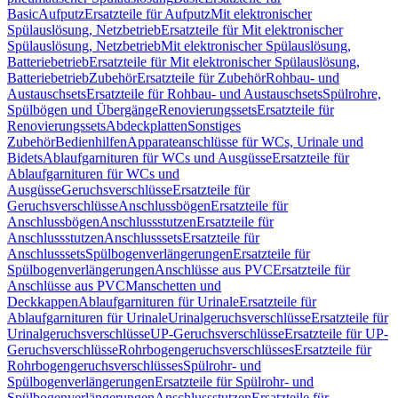
Basic
Aufputz
Ersatzteile für Aufputz
Mit elektronischer
Spülauslösung, Netzbetrieb
Ersatzteile für Mit elektronischer
Spülauslösung, Netzbetrieb
Mit elektronischer Spülauslösung,
Batteriebetrieb
Ersatzteile für Mit elektronischer Spülauslösung,
Batteriebetrieb
Zubehör
Ersatzteile für Zubehör
Rohbau- und
Austauschsets
Ersatzteile für Rohbau- und Austauschsets
Spülrohre,
Spülbögen und Übergänge
Renovierungssets
Ersatzteile für
Renovierungssets
Abdeckplatten
Sonstiges
Zubehör
Bedienhilfen
Apparateanschlüsse für WCs, Urinale und
Bidets
Ablaufgarnituren für WCs und Ausgüsse
Ersatzteile für
Ablaufgarnituren für WCs und
Ausgüsse
Geruchsverschlüsse
Ersatzteile für
Geruchsverschlüsse
Anschlussbögen
Ersatzteile für
Anschlussbögen
Anschlussstutzen
Ersatzteile für
Anschlussstutzen
Anschlusssets
Ersatzteile für
Anschlusssets
Spülbogenverlängerungen
Ersatzteile für
Spülbogenverlängerungen
Anschlüsse aus PVC
Ersatzteile für
Anschlüsse aus PVC
Manschetten und
Deckkappen
Ablaufgarnituren für Urinale
Ersatzteile für
Ablaufgarnituren für Urinale
Urinalgeruchsverschlüsse
Ersatzteile für
Urinalgeruchsverschlüsse
UP-Geruchsverschlüsse
Ersatzteile für UP-
Geruchsverschlüsse
Rohrbogengeruchsverschlüsses
Ersatzteile für
Rohrbogengeruchsverschlüsses
Spülrohr- und
Spülbogenverlängerungen
Ersatzteile für Spülrohr- und
Spülbogenverlängerungen
Anschlussstutzen
Ersatzteile für