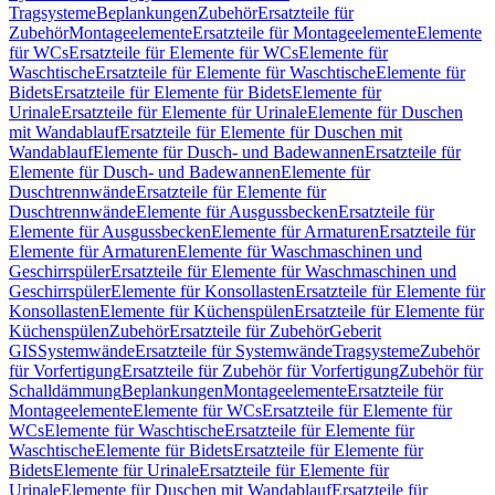
Tragsysteme
Beplankungen
Zubehör
Ersatzteile für
Zubehör
Montageelemente
Ersatzteile für Montageelemente
Elemente
für WCs
Ersatzteile für Elemente für WCs
Elemente für
Waschtische
Ersatzteile für Elemente für Waschtische
Elemente für
Bidets
Ersatzteile für Elemente für Bidets
Elemente für
Urinale
Ersatzteile für Elemente für Urinale
Elemente für Duschen
mit Wandablauf
Ersatzteile für Elemente für Duschen mit
Wandablauf
Elemente für Dusch- und Badewannen
Ersatzteile für
Elemente für Dusch- und Badewannen
Elemente für
Duschtrennwände
Ersatzteile für Elemente für
Duschtrennwände
Elemente für Ausgussbecken
Ersatzteile für
Elemente für Ausgussbecken
Elemente für Armaturen
Ersatzteile für
Elemente für Armaturen
Elemente für Waschmaschinen und
Geschirrspüler
Ersatzteile für Elemente für Waschmaschinen und
Geschirrspüler
Elemente für Konsollasten
Ersatzteile für Elemente für
Konsollasten
Elemente für Küchenspülen
Ersatzteile für Elemente für
Küchenspülen
Zubehör
Ersatzteile für Zubehör
Geberit
GIS
Systemwände
Ersatzteile für Systemwände
Tragsysteme
Zubehör
für Vorfertigung
Ersatzteile für Zubehör für Vorfertigung
Zubehör für
Schalldämmung
Beplankungen
Montageelemente
Ersatzteile für
Montageelemente
Elemente für WCs
Ersatzteile für Elemente für
WCs
Elemente für Waschtische
Ersatzteile für Elemente für
Waschtische
Elemente für Bidets
Ersatzteile für Elemente für
Bidets
Elemente für Urinale
Ersatzteile für Elemente für
Urinale
Elemente für Duschen mit Wandablauf
Ersatzteile für