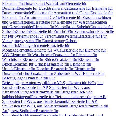
Elemente für Duschen mit Wandablauf
Elemente für
Duschen
Elemente für Duschtrennwände
Ersatzteile für Elemente für
Duschtrennwände
Elemente für Armaturen und Geräte
Ersatzteile für
Elemente für Armaturen und Geräte
Elemente für Waschmaschinen
und Geschirrspüler
Ersatzteile für Elemente für Waschmaschinen
und Geschirrspüler
Elemente für Konsollasten
Zubehör
Ersatzteile für
Zubehör
Zubehör
Ersatzteile für Zubehör
Für Systemwände
Ersatzteile
für Für Systemwände
Für Versorgungssysteme
Ersatzteile für Für
Versorgungssysteme
Für Entwässerung
Geberit
Kombifix
Montageelemente
Ersatzteile für
Montageelemente
Elemente für WCs
Ersatzteile für Elemente für
WCs
Elemente für Waschtische
Ersatzteile für Elemente für
Waschtische
Elemente für Bidets
Ersatzteile für Elemente für
Bidets
Elemente für Urinale
Ersatzteile für Elemente für
Urinale
Elemente für Duschen
Ersatzteile für Elemente für
Duschen
Zubehör
Ersatzteile für Zubehör
Für WC-Elemente
Für
Befestigungen
Ersatzteile für Für
Befestigungen
Aufputzspülkästen
AP-Spülkästen für WCs, aus
Kunststoff
Ersatzteile für AP-Spülkästen für WCs, aus
Kunststoff
Aufgesetzt
Ersatzteile für Aufgesetzt
Tief- und
halbhochhängend
Ersatzteile für Tief- und halbhochhängend
AP-
Spülkästen für WCs, aus Sanitärkeramik
Ersatzteile für AP-
Spülkästen für WCs, aus Sanitärkeramik
Aufgesetzt
Ersatzteile für
Aufgesetzt
Spülrohre
Ersatzteile für
Spülrohre
Hochhängend
Ersatzteile für Hochhängend
Tief- und