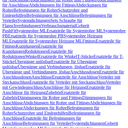
für Anschlüsse
Abdichtungen für Fittings
Abdeckungen für
Rohre
Befestigungen für Rohre
Schutzrohre und
Einlegehilfen
Befestigungen für Anschlüsse
Befestigungen für
Verteiler
Systemdichtungen
Sets Schraube für
Flanschverbindungen
Verbrauchsmaterial
Geberit
PushFit
Systemrohre ML
Ersatzteile für Systemrohre ML
Systemrohre
PB
Ersatzteile für Systemrohre PB
Systemrohre Heizung
ML
Ersatzteile für Systemrohre Heizung ML
Fittings
Ersatzteile für
Fittings
Kupplungen
Ersatzteile für
Kupplungen
Reduktionen
Ersatzteile für
Reduktionen
Winkel
Ersatzteile für Winkel
T-Stücke
Ersatzteile für T-
Stücke
Übergänge unlösbar
Ersatzteile für Übergänge
unlösbar
Übergänge und Verbindungen, lösbar
Ersatzteile für
Übergänge und Verbindungen, lösbar
Anschlussdosen
Ersatzteile für
Anschlussdosen
Anschlüsse
Ersatzteile für Anschlüsse
Verteiler mit
Steckanschluss
Ersatzteile für Verteiler mit Steckanschluss
Verteiler
mit Gewindeanschluss
Anschlüsse für Heizung
Ersatzteile für
Anschlüsse für Heizung
Zubehör
Ersatzteile für
Zubehör
Dämmungen für Rohre und Fittings
Dämmungen für
Anschlüsse
Abdichtungen für Rohre und Fittings
Abdichtungen für
Anschlüsse
Abdeckungen für Rohre
Befestigungen für
Rohre
Schutzrohre und Einlegehilfen
Befestigungen für
Anschlüsse
Ersatzteile für Befestigungen für
Anschlüsse
Befestigungen für Verteiler
Systemdichtungen
Geberit