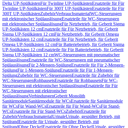
Delta UP-Spülkästen
Für Twinline UP-Spülkästen
Ersatzteile für Für
Twinline UP-Spülkästen
Für 300T UP-Spülkästen
Ersatzteile für Für
300T UP-Spülkästen
Zubehör
Verbrauchsmaterial
WC-Steuerungen
mit elektronischer Spülauslösung
Ersatzteile für WC-Steuerungen
mit elektronischer Spülauslösung
Für Netzbetrieb, für Geberit Sigma
UP-Spülkästen 12 cm
Ersatzteile für Für Netzbetrieb, für Geberit
Sigma UP-Spülkästen 12 cm
Für Netzbetrieb, für Geberit Omega
UP-Spülkästen 12 cm
Ersatzteile für Für Netzbetrieb, für Geberit
Omega UP-Spülkästen 12 cm
Für Batteriebetrieb, für Geberit Sigma
UP-Spülkästen 12 cm
Ersatzteile für Für Batteriebetrieb, für Geberit
Sigma UP-Spülkästen 12 cm
WC-Steuerungen mit pneumatischer
Spülauslösung
Ersatzteile für WC-Steuerungen mit pneumatischer
Spülauslösung
Für 2-Mengen-Spülung
Ersatzteile für Für 2-Mengen-
Spülung
Für 1-Mengen-Spülung
Ersatzteile für Für 1-Mengen-
Spülung
Zubehör für WC-Steuerungen
Ersatzteile für Zubehör für
WC-Steuerungen
Rohbausets
Ersatzteile für Rohbausets
Für WC-
Steuerungen mit elektronischer Spülauslösung
Ersatzteile für Für
WC-Steuerungen mit elektronischer
Spülauslösung
Verbindungen
Geberit Monolith
Sanitärmodule
Sanitärmodule für WCs
Ersatzteile für Sanitärmodule
für WCs
Für Wand-WCs
Ersatzteile für Für Wand-WCs
Für Stand-
WCs
Ersatzteile für Für Stand-WCs
Zubehör
Ersatzteile für
Zubehör
Verbrauchsmaterial
Urinale
Urinale, gespülter Betrieb, mit
Spülrand
Ersatzteile für Urinale, gespülter Betrieb, mit
Spülrand
Ohne Deckel
Ersatzteile für Ohne Deckel
Urinale, gespülter