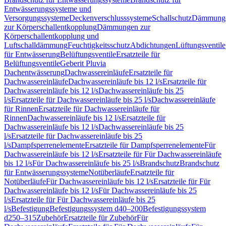
Entwässerungssysteme und
Versorgungssysteme
Deckenverschlusssysteme
Schallschutz
Dämmung
zur Körperschallentkopplung
Dämmungen zur
Körperschallentkopplung und
Luftschalldämmung
Feuchtigkeitsschutz
Abdichtungen
Lüftungsventile
für Entwässerung
Belüftungsventile
Ersatzteile für
Belüftungsventile
Geberit Pluvia
Dachentwässerung
Dachwassereinläufe
Ersatzteile für
Dachwassereinläufe
Dachwassereinläufe bis 12 l/s
Ersatzteile für
Dachwassereinläufe bis 12 l/s
Dachwassereinläufe bis 25
l/s
Ersatzteile für Dachwassereinläufe bis 25 l/s
Dachwassereinläufe
für Rinnen
Ersatzteile für Dachwassereinläufe für
Rinnen
Dachwassereinläufe bis 12 l/s
Ersatzteile für
Dachwassereinläufe bis 12 l/s
Dachwassereinläufe bis 25
l/s
Ersatzteile für Dachwassereinläufe bis 25
l/s
Dampfsperrenelemente
Ersatzteile für Dampfsperrenelemente
Für
Dachwassereinläufe bis 12 l/s
Ersatzteile für Für Dachwassereinläufe
bis 12 l/s
Für Dachwassereinläufe bis 25 l/s
Brandschutz
Brandschutz
für Entwässerungssysteme
Notüberläufe
Ersatzteile für
Notüberläufe
Für Dachwassereinläufe bis 12 l/s
Ersatzteile für Für
Dachwassereinläufe bis 12 l/s
Für Dachwassereinläufe bis 25
l/s
Ersatzteile für Für Dachwassereinläufe bis 25
l/s
Befestigung
Befestigungssystem d40–200
Befestigungssystem
d250–315
Zubehör
Ersatzteile für Zubehör
Für