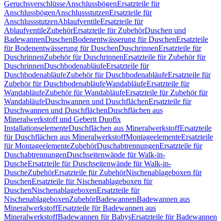
Geruchsverschlüsse
Anschlussbögen
Ersatzteile für
Anschlussbögen
Anschlussstutzen
Ersatzteile für
Anschlussstutzen
Ablaufventile
Ersatzteile für
Ablaufventile
Zubehör
Ersatzteile für Zubehör
Duschen und
Badewannen
Duschen
Bodenentwässerung für Duschen
Ersatzteile
für Bodenentwässerung für Duschen
Duschrinnen
Ersatzteile für
Duschrinnen
Zubehör für Duschrinnen
Ersatzteile für Zubehör für
Duschrinnen
Duschbodenabläufe
Ersatzteile für
Duschbodenabläufe
Zubehör für Duschbodenabläufe
Ersatzteile für
Zubehör für Duschbodenabläufe
Wandabläufe
Ersatzteile für
Wandabläufe
Zubehör für Wandabläufe
Ersatzteile für Zubehör für
Wandabläufe
Duschwannen und Duschflächen
Ersatzteile für
Duschwannen und Duschflächen
Duschflächen aus
Mineralwerkstoff und Geberit Duofix
Installationselemente
Duschflächen aus Mineralwerkstoff
Ersatzteile
für Duschflächen aus Mineralwerkstoff
Montageelemente
Ersatzteile
für Montageelemente
Zubehör
Duschabtrennungen
Ersatzteile für
Duschabtrennungen
Duschseitenwände für Walk-in-
Dusche
Ersatzteile für Duschseitenwände für Walk-in-
Dusche
Zubehör
Ersatzteile für Zubehör
Nischenablageboxen für
Duschen
Ersatzteile für Nischenablageboxen für
Duschen
Nischenablageboxen
Ersatzteile für
Nischenablageboxen
Zubehör
Badewannen
Badewannen aus
Mineralwerkstoff
Ersatzteile für Badewannen aus
Mineralwerkstoff
Badewannen für Babys
Ersatzteile für Badewannen