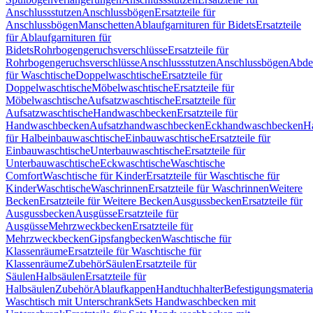
Anschlussstutzen
Anschlussbögen
Ersatzteile für
Anschlussbögen
Manschetten
Ablaufgarnituren für Bidets
Ersatzteile
für Ablaufgarnituren für
Bidets
Rohrbogengeruchsverschlüsse
Ersatzteile für
Rohrbogengeruchsverschlüsse
Anschlussstutzen
Anschlussbögen
Abde
für Waschtische
Doppelwaschtische
Ersatzteile für
Doppelwaschtische
Möbelwaschtische
Ersatzteile für
Möbelwaschtische
Aufsatzwaschtische
Ersatzteile für
Aufsatzwaschtische
Handwaschbecken
Ersatzteile für
Handwaschbecken
Aufsatzhandwaschbecken
Eckhandwaschbecken
H
für Halbeinbauwaschtische
Einbauwaschtische
Ersatzteile für
Einbauwaschtische
Unterbauwaschtische
Ersatzteile für
Unterbauwaschtische
Eckwaschtische
Waschtische
Comfort
Waschtische für Kinder
Ersatzteile für Waschtische für
Kinder
Waschtische
Waschrinnen
Ersatzteile für Waschrinnen
Weitere
Becken
Ersatzteile für Weitere Becken
Ausgussbecken
Ersatzteile für
Ausgussbecken
Ausgüsse
Ersatzteile für
Ausgüsse
Mehrzweckbecken
Ersatzteile für
Mehrzweckbecken
Gipsfangbecken
Waschtische für
Klassenräume
Ersatzteile für Waschtische für
Klassenräume
Zubehör
Säulen
Ersatzteile für
Säulen
Halbsäulen
Ersatzteile für
Halbsäulen
Zubehör
Ablaufkappen
Handtuchhalter
Befestigungsmateria
Waschtisch mit Unterschrank
Sets Handwaschbecken mit