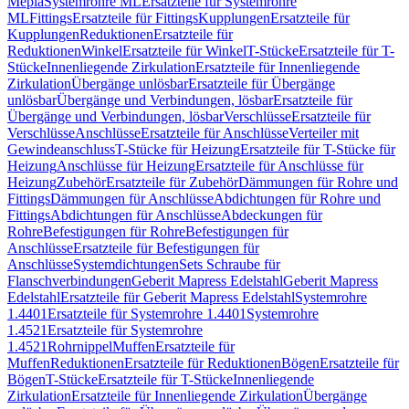
Mepla
Systemrohre ML
Ersatzteile für Systemrohre
ML
Fittings
Ersatzteile für Fittings
Kupplungen
Ersatzteile für
Kupplungen
Reduktionen
Ersatzteile für
Reduktionen
Winkel
Ersatzteile für Winkel
T-Stücke
Ersatzteile für T-
Stücke
Innenliegende Zirkulation
Ersatzteile für Innenliegende
Zirkulation
Übergänge unlösbar
Ersatzteile für Übergänge
unlösbar
Übergänge und Verbindungen, lösbar
Ersatzteile für
Übergänge und Verbindungen, lösbar
Verschlüsse
Ersatzteile für
Verschlüsse
Anschlüsse
Ersatzteile für Anschlüsse
Verteiler mit
Gewindeanschluss
T-Stücke für Heizung
Ersatzteile für T-Stücke für
Heizung
Anschlüsse für Heizung
Ersatzteile für Anschlüsse für
Heizung
Zubehör
Ersatzteile für Zubehör
Dämmungen für Rohre und
Fittings
Dämmungen für Anschlüsse
Abdichtungen für Rohre und
Fittings
Abdichtungen für Anschlüsse
Abdeckungen für
Rohre
Befestigungen für Rohre
Befestigungen für
Anschlüsse
Ersatzteile für Befestigungen für
Anschlüsse
Systemdichtungen
Sets Schraube für
Flanschverbindungen
Geberit Mapress Edelstahl
Geberit Mapress
Edelstahl
Ersatzteile für Geberit Mapress Edelstahl
Systemrohre
1.4401
Ersatzteile für Systemrohre 1.4401
Systemrohre
1.4521
Ersatzteile für Systemrohre
1.4521
Rohrnippel
Muffen
Ersatzteile für
Muffen
Reduktionen
Ersatzteile für Reduktionen
Bögen
Ersatzteile für
Bögen
T-Stücke
Ersatzteile für T-Stücke
Innenliegende
Zirkulation
Ersatzteile für Innenliegende Zirkulation
Übergänge