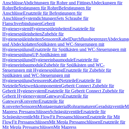
Anschlüsse
Abdichtungen für Rohre und Fittings
Abdeckungen für
Rohre
Befestigungen für Rohre
Befestigungen für
Anschlüsse
Ersatzteile für Befestigungen für
Anschlüsse
Systemdichtungen
Sets Schraube für
Flanschverbindungen
Geberit
Hygienesystem
Hygienespüleinheiten
Ersatzteile für
Hygienespüleinheiten
Zubehör für
Hygienespüleinheiten
Sensoren
Kabel
Durchflussbegrenzer
Abdeckung
und Abdeckplatten
Spülkästen und WC-Steuerungen mit
Hygienespülung
Ersatzteile für Spülkästen und WC-Steuerungen mit
Hygienespülung
UP-Spülkästen mit
Hygienespülung
Hygieneeinbaumodule
Ersatzteile für
Hygieneeinbaumodule
Zubehör für Spülkästen und WC-
Steuerungen mit Hygienespülung
Ersatzteile für Zubehör für
Spülkästen und WC-Steuerungen mit
Hygienespülung
Sensoren
Kabel
Netzteile
Ersatzteile für
Netzteile
Netzwerkkomponenten
Geberit Connect Zubehör für
Geberit Hygienesystem
Ersatzteile für Geberit Connect Zubehör für
Geberit Hygienesystem
Gateways
Ersatzteile für
Gateways
Konverter
Ersatzteile für
Konverter
Sensoren
Montagematerial
Rohrarmaturen
Geradsitzventile
Mi
Mapress Pressanschlüssen
Schrägsitzventile
Ersatzteile für
Schrägsitzventile
Mit FlowFit Pressanschlüssen
Ersatzteile für Mit
FlowFit Pressanschlüssen
Mit Mepla Pressanschlüssen
Ersatzteile für
Mit Mepla Pressanschlüssen
Mit Mapress