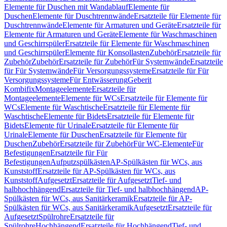
Elemente für Duschen mit Wandablauf
Elemente für
Duschen
Elemente für Duschtrennwände
Ersatzteile für Elemente für
Duschtrennwände
Elemente für Armaturen und Geräte
Ersatzteile für
Elemente für Armaturen und Geräte
Elemente für Waschmaschinen
und Geschirrspüler
Ersatzteile für Elemente für Waschmaschinen
und Geschirrspüler
Elemente für Konsollasten
Zubehör
Ersatzteile für
Zubehör
Zubehör
Ersatzteile für Zubehör
Für Systemwände
Ersatzteile
für Für Systemwände
Für Versorgungssysteme
Ersatzteile für Für
Versorgungssysteme
Für Entwässerung
Geberit
Kombifix
Montageelemente
Ersatzteile für
Montageelemente
Elemente für WCs
Ersatzteile für Elemente für
WCs
Elemente für Waschtische
Ersatzteile für Elemente für
Waschtische
Elemente für Bidets
Ersatzteile für Elemente für
Bidets
Elemente für Urinale
Ersatzteile für Elemente für
Urinale
Elemente für Duschen
Ersatzteile für Elemente für
Duschen
Zubehör
Ersatzteile für Zubehör
Für WC-Elemente
Für
Befestigungen
Ersatzteile für Für
Befestigungen
Aufputzspülkästen
AP-Spülkästen für WCs, aus
Kunststoff
Ersatzteile für AP-Spülkästen für WCs, aus
Kunststoff
Aufgesetzt
Ersatzteile für Aufgesetzt
Tief- und
halbhochhängend
Ersatzteile für Tief- und halbhochhängend
AP-
Spülkästen für WCs, aus Sanitärkeramik
Ersatzteile für AP-
Spülkästen für WCs, aus Sanitärkeramik
Aufgesetzt
Ersatzteile für
Aufgesetzt
Spülrohre
Ersatzteile für
Spülrohre
Hochhängend
Ersatzteile für Hochhängend
Tief- und