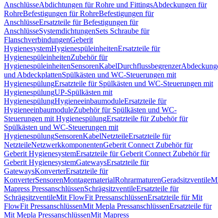
Anschlüsse
Abdichtungen für Rohre und Fittings
Abdeckungen für
Rohre
Befestigungen für Rohre
Befestigungen für
Anschlüsse
Ersatzteile für Befestigungen für
Anschlüsse
Systemdichtungen
Sets Schraube für
Flanschverbindungen
Geberit
Hygienesystem
Hygienespüleinheiten
Ersatzteile für
Hygienespüleinheiten
Zubehör für
Hygienespüleinheiten
Sensoren
Kabel
Durchflussbegrenzer
Abdeckung
und Abdeckplatten
Spülkästen und WC-Steuerungen mit
Hygienespülung
Ersatzteile für Spülkästen und WC-Steuerungen mit
Hygienespülung
UP-Spülkästen mit
Hygienespülung
Hygieneeinbaumodule
Ersatzteile für
Hygieneeinbaumodule
Zubehör für Spülkästen und WC-
Steuerungen mit Hygienespülung
Ersatzteile für Zubehör für
Spülkästen und WC-Steuerungen mit
Hygienespülung
Sensoren
Kabel
Netzteile
Ersatzteile für
Netzteile
Netzwerkkomponenten
Geberit Connect Zubehör für
Geberit Hygienesystem
Ersatzteile für Geberit Connect Zubehör für
Geberit Hygienesystem
Gateways
Ersatzteile für
Gateways
Konverter
Ersatzteile für
Konverter
Sensoren
Montagematerial
Rohrarmaturen
Geradsitzventile
Mi
Mapress Pressanschlüssen
Schrägsitzventile
Ersatzteile für
Schrägsitzventile
Mit FlowFit Pressanschlüssen
Ersatzteile für Mit
FlowFit Pressanschlüssen
Mit Mepla Pressanschlüssen
Ersatzteile für
Mit Mepla Pressanschlüssen
Mit Mapress