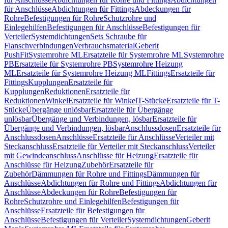
für Anschlüsse
Abdichtungen für Fittings
Abdeckungen für
Rohre
Befestigungen für Rohre
Schutzrohre und
Einlegehilfen
Befestigungen für Anschlüsse
Befestigungen für
Verteiler
Systemdichtungen
Sets Schraube für
Flanschverbindungen
Verbrauchsmaterial
Geberit
PushFit
Systemrohre ML
Ersatzteile für Systemrohre ML
Systemrohre
PB
Ersatzteile für Systemrohre PB
Systemrohre Heizung
ML
Ersatzteile für Systemrohre Heizung ML
Fittings
Ersatzteile für
Fittings
Kupplungen
Ersatzteile für
Kupplungen
Reduktionen
Ersatzteile für
Reduktionen
Winkel
Ersatzteile für Winkel
T-Stücke
Ersatzteile für T-
Stücke
Übergänge unlösbar
Ersatzteile für Übergänge
unlösbar
Übergänge und Verbindungen, lösbar
Ersatzteile für
Übergänge und Verbindungen, lösbar
Anschlussdosen
Ersatzteile für
Anschlussdosen
Anschlüsse
Ersatzteile für Anschlüsse
Verteiler mit
Steckanschluss
Ersatzteile für Verteiler mit Steckanschluss
Verteiler
mit Gewindeanschluss
Anschlüsse für Heizung
Ersatzteile für
Anschlüsse für Heizung
Zubehör
Ersatzteile für
Zubehör
Dämmungen für Rohre und Fittings
Dämmungen für
Anschlüsse
Abdichtungen für Rohre und Fittings
Abdichtungen für
Anschlüsse
Abdeckungen für Rohre
Befestigungen für
Rohre
Schutzrohre und Einlegehilfen
Befestigungen für
Anschlüsse
Ersatzteile für Befestigungen für
Anschlüsse
Befestigungen für Verteiler
Systemdichtungen
Geberit