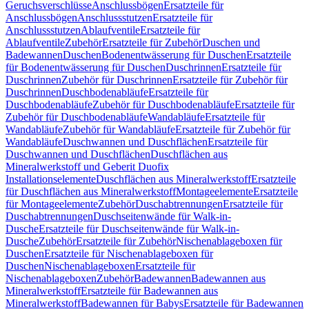
Geruchsverschlüsse
Anschlussbögen
Ersatzteile für
Anschlussbögen
Anschlussstutzen
Ersatzteile für
Anschlussstutzen
Ablaufventile
Ersatzteile für
Ablaufventile
Zubehör
Ersatzteile für Zubehör
Duschen und
Badewannen
Duschen
Bodenentwässerung für Duschen
Ersatzteile
für Bodenentwässerung für Duschen
Duschrinnen
Ersatzteile für
Duschrinnen
Zubehör für Duschrinnen
Ersatzteile für Zubehör für
Duschrinnen
Duschbodenabläufe
Ersatzteile für
Duschbodenabläufe
Zubehör für Duschbodenabläufe
Ersatzteile für
Zubehör für Duschbodenabläufe
Wandabläufe
Ersatzteile für
Wandabläufe
Zubehör für Wandabläufe
Ersatzteile für Zubehör für
Wandabläufe
Duschwannen und Duschflächen
Ersatzteile für
Duschwannen und Duschflächen
Duschflächen aus
Mineralwerkstoff und Geberit Duofix
Installationselemente
Duschflächen aus Mineralwerkstoff
Ersatzteile
für Duschflächen aus Mineralwerkstoff
Montageelemente
Ersatzteile
für Montageelemente
Zubehör
Duschabtrennungen
Ersatzteile für
Duschabtrennungen
Duschseitenwände für Walk-in-
Dusche
Ersatzteile für Duschseitenwände für Walk-in-
Dusche
Zubehör
Ersatzteile für Zubehör
Nischenablageboxen für
Duschen
Ersatzteile für Nischenablageboxen für
Duschen
Nischenablageboxen
Ersatzteile für
Nischenablageboxen
Zubehör
Badewannen
Badewannen aus
Mineralwerkstoff
Ersatzteile für Badewannen aus
Mineralwerkstoff
Badewannen für Babys
Ersatzteile für Badewannen