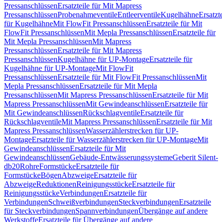
Pressanschlüssen
Ersatzteile für Mit Mapress
Pressanschlüssen
Probenahmeventile
Entleerventile
Kugelhähne
Ersatzt
für Kugelhähne
Mit FlowFit Pressanschlüssen
Ersatzteile für Mit
FlowFit Pressanschlüssen
Mit Mepla Pressanschlüssen
Ersatzteile für
Mit Mepla Pressanschlüssen
Mit Mapress
Pressanschlüssen
Ersatzteile für Mit Mapress
Pressanschlüssen
Kugelhähne für UP-Montage
Ersatzteile für
Kugelhähne für UP-Montage
Mit FlowFit
Pressanschlüssen
Ersatzteile für Mit FlowFit Pressanschlüssen
Mit
Mepla Pressanschlüssen
Ersatzteile für Mit Mepla
Pressanschlüssen
Mit Mapress Pressanschlüssen
Ersatzteile für Mit
Mapress Pressanschlüssen
Mit Gewindeanschlüssen
Ersatzteile für
Mit Gewindeanschlüssen
Rückschlagventile
Ersatzteile für
Rückschlagventile
Mit Mapress Pressanschlüssen
Ersatzteile für Mit
Mapress Pressanschlüssen
Wasserzählerstrecken für UP-
Montage
Ersatzteile für Wasserzählerstrecken für UP-Montage
Mit
Gewindeanschlüssen
Ersatzteile für Mit
Gewindeanschlüssen
Gebäude-Entwässerungssysteme
Geberit Silent-
db20
Rohre
Formstücke
Ersatzteile für
Formstücke
Bögen
Abzweige
Ersatzteile für
Abzweige
Reduktionen
Reinigungsstücke
Ersatzteile für
Reinigungsstücke
Verbindungen
Ersatzteile für
Verbindungen
Schweißverbindungen
Steckverbindungen
Ersatzteile
für Steckverbindungen
Spannverbindungen
Übergänge auf andere
Werkstoffe
Ersatzteile für Übergänge auf andere