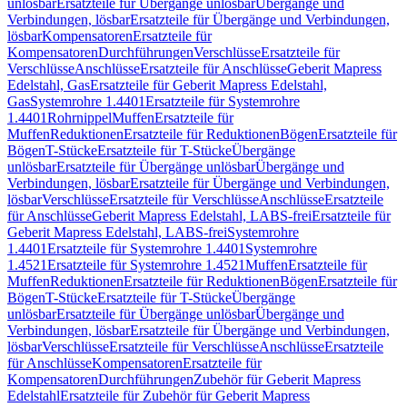
unlösbar
Ersatzteile für Übergänge unlösbar
Übergänge und
Verbindungen, lösbar
Ersatzteile für Übergänge und Verbindungen,
lösbar
Kompensatoren
Ersatzteile für
Kompensatoren
Durchführungen
Verschlüsse
Ersatzteile für
Verschlüsse
Anschlüsse
Ersatzteile für Anschlüsse
Geberit Mapress
Edelstahl, Gas
Ersatzteile für Geberit Mapress Edelstahl,
Gas
Systemrohre 1.4401
Ersatzteile für Systemrohre
1.4401
Rohrnippel
Muffen
Ersatzteile für
Muffen
Reduktionen
Ersatzteile für Reduktionen
Bögen
Ersatzteile für
Bögen
T-Stücke
Ersatzteile für T-Stücke
Übergänge
unlösbar
Ersatzteile für Übergänge unlösbar
Übergänge und
Verbindungen, lösbar
Ersatzteile für Übergänge und Verbindungen,
lösbar
Verschlüsse
Ersatzteile für Verschlüsse
Anschlüsse
Ersatzteile
für Anschlüsse
Geberit Mapress Edelstahl, LABS-frei
Ersatzteile für
Geberit Mapress Edelstahl, LABS-frei
Systemrohre
1.4401
Ersatzteile für Systemrohre 1.4401
Systemrohre
1.4521
Ersatzteile für Systemrohre 1.4521
Muffen
Ersatzteile für
Muffen
Reduktionen
Ersatzteile für Reduktionen
Bögen
Ersatzteile für
Bögen
T-Stücke
Ersatzteile für T-Stücke
Übergänge
unlösbar
Ersatzteile für Übergänge unlösbar
Übergänge und
Verbindungen, lösbar
Ersatzteile für Übergänge und Verbindungen,
lösbar
Verschlüsse
Ersatzteile für Verschlüsse
Anschlüsse
Ersatzteile
für Anschlüsse
Kompensatoren
Ersatzteile für
Kompensatoren
Durchführungen
Zubehör für Geberit Mapress
Edelstahl
Ersatzteile für Zubehör für Geberit Mapress