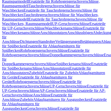
Raumsparmodell
Ersatzteile für Rohrbogengeruchsverschlüsse,
Raumsparmodell
Tauchrohrgeruchsverschlüsse für
Waschbecken
Ersatzteile für Tauchrohrgeruchsverschlüsse für
Waschbecken
Tauchrohrgeruchsverschlüsse für Waschbecken,
Raumsparmodell
Ersatzteile für Tauchrohrgeruchsverschlüsse für
Waschbecken, Raumsparmodell
UP-Geruchsverschlüsse
Ersatzteile
für UP-Geruchsverschlüsse
Waschbeckenanschlüsse
Ersatzteile für
Waschbeckenanschlüsse
Anschlussstutzen
Anschlussbögen
Abdeckung
für
Anschlüsse
Dichtungen
Standrohre
Verlängerungen
Betätigungen
Ablauf
für Spülbecken
Ersatzteile für Ablaufgarnituren für
Spülbecken
Rohrbogengeruchsverschlüsse
Ersatzteile für
Rohrbogengeruchsverschlüsse
Doppelkammergeruchsverschlüsse
Ersa
für
Doppelkammergeruchsverschlüsse
Spülbeckenanschlüsse
Ersatzteile
für Spülbeckenanschlüsse
Anschlussstutzen
Ersatzteile für
Anschlussstutzen
Zubehör
Ersatzteile für Zubehör
Ablaufgarnituren
für Geräte
Ersatzteile für Ablaufgarnituren für
Geräte
Rohrbogengeruchsverschlüsse
Ersatzteile für
Rohrbogengeruchsverschlüsse
UP-Geruchsverschlüsse
Ersatzteile für
UP-Geruchsverschlüsse
AP-Geruchsverschlüsse
Ersatzteile für AP-
Geruchsverschlüsse
Anschlüsse
Ersatzteile für
Anschlüsse
Zubehör
Ablaufgarnituren für Ausgussbecken
Ersatzteile
für Ablaufgarnituren für
Ausgussbecken
Geruchsverschlüsse
Ersatzteile für