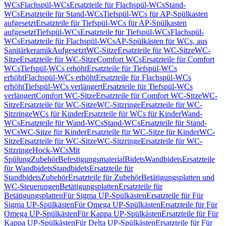
WCs
Flachspül-WCs
Ersatzteile für Flachspül-WCs
Stand-
WCs
Ersatzteile für Stand-WCs
Tiefspül-WCs für AP-Spülkasten
aufgesetzt
Ersatzteile für Tiefspül-WCs für AP-Spülkasten
aufgesetzt
Tiefspül-WCs
Ersatzteile für Tiefspül-WCs
Flachspül-
WCs
Ersatzteile für Flachspül-WCs
AP-Spülkästen für WCs, aus
Sanitärkeramik
Aufgesetzt
WC-Sitze
Ersatzteile für WC-Sitze
WC-
Sitze
Ersatzteile für WC-Sitze
Comfort WCs
Ersatzteile für Comfort
WCs
Tiefspül-WCs erhöht
Ersatzteile für Tiefspül-WCs
erhöht
Flachspül-WCs erhöht
Ersatzteile für Flachspül-WCs
erhöht
Tiefspül-WCs verlängert
Ersatzteile für Tiefspül-WCs
verlängert
Comfort WC-Sitze
Ersatzteile für Comfort WC-Sitze
WC-
Sitze
Ersatzteile für WC-Sitze
WC-Sitzringe
Ersatzteile für WC-
Sitzringe
WCs für Kinder
Ersatzteile für WCs für Kinder
Wand-
WCs
Ersatzteile für Wand-WCs
Stand-WCs
Ersatzteile für Stand-
WCs
WC-Sitze für Kinder
Ersatzteile für WC-Sitze für Kinder
WC-
Sitze
Ersatzteile für WC-Sitze
WC-Sitzringe
Ersatzteile für WC-
Sitzringe
Hock-WCs
Mit
Spülung
Zubehör
Befestigungsmaterial
Bidets
Wandbidets
Ersatzteile
für Wandbidets
Standbidets
Ersatzteile für
Standbidets
Zubehör
Ersatzteile für Zubehör
Betätigungsplatten und
WC-Steuerungen
Betätigungsplatten
Ersatzteile für
Betätigungsplatten
Für Sigma UP-Spülkästen
Ersatzteile für Für
Sigma UP-Spülkästen
Für Omega UP-Spülkästen
Ersatzteile für Für
Omega UP-Spülkästen
Für Kappa UP-Spülkästen
Ersatzteile für Für
Kappa UP-Spülkästen
Für Delta UP-Spülkästen
Ersatzteile für Für