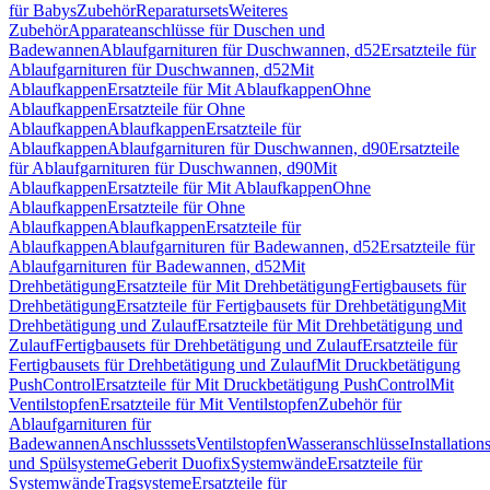
für Babys
Zubehör
Reparatursets
Weiteres
Zubehör
Apparateanschlüsse für Duschen und
Badewannen
Ablaufgarnituren für Duschwannen, d52
Ersatzteile für
Ablaufgarnituren für Duschwannen, d52
Mit
Ablaufkappen
Ersatzteile für Mit Ablaufkappen
Ohne
Ablaufkappen
Ersatzteile für Ohne
Ablaufkappen
Ablaufkappen
Ersatzteile für
Ablaufkappen
Ablaufgarnituren für Duschwannen, d90
Ersatzteile
für Ablaufgarnituren für Duschwannen, d90
Mit
Ablaufkappen
Ersatzteile für Mit Ablaufkappen
Ohne
Ablaufkappen
Ersatzteile für Ohne
Ablaufkappen
Ablaufkappen
Ersatzteile für
Ablaufkappen
Ablaufgarnituren für Badewannen, d52
Ersatzteile für
Ablaufgarnituren für Badewannen, d52
Mit
Drehbetätigung
Ersatzteile für Mit Drehbetätigung
Fertigbausets für
Drehbetätigung
Ersatzteile für Fertigbausets für Drehbetätigung
Mit
Drehbetätigung und Zulauf
Ersatzteile für Mit Drehbetätigung und
Zulauf
Fertigbausets für Drehbetätigung und Zulauf
Ersatzteile für
Fertigbausets für Drehbetätigung und Zulauf
Mit Druckbetätigung
PushControl
Ersatzteile für Mit Druckbetätigung PushControl
Mit
Ventilstopfen
Ersatzteile für Mit Ventilstopfen
Zubehör für
Ablaufgarnituren für
Badewannen
Anschlusssets
Ventilstopfen
Wasseranschlüsse
Installation
und Spülsysteme
Geberit Duofix
Systemwände
Ersatzteile für
Systemwände
Tragsysteme
Ersatzteile für