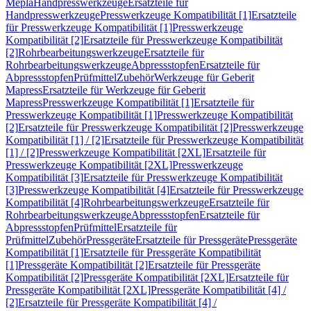
Mepla
Handpresswerkzeuge
Ersatzteile für
Handpresswerkzeuge
Presswerkzeuge Kompatibilität [1]
Ersatzteile
für Presswerkzeuge Kompatibilität [1]
Presswerkzeuge
Kompatibilität [2]
Ersatzteile für Presswerkzeuge Kompatibilität
[2]
Rohrbearbeitungswerkzeuge
Ersatzteile für
Rohrbearbeitungswerkzeuge
Abpressstopfen
Ersatzteile für
Abpressstopfen
Prüfmittel
Zubehör
Werkzeuge für Geberit
Mapress
Ersatzteile für Werkzeuge für Geberit
Mapress
Presswerkzeuge Kompatibilität [1]
Ersatzteile für
Presswerkzeuge Kompatibilität [1]
Presswerkzeuge Kompatibilität
[2]
Ersatzteile für Presswerkzeuge Kompatibilität [2]
Presswerkzeuge
Kompatibilität [1] / [2]
Ersatzteile für Presswerkzeuge Kompatibilität
[1] / [2]
Presswerkzeuge Kompatibilität [2XL]
Ersatzteile für
Presswerkzeuge Kompatibilität [2XL]
Presswerkzeuge
Kompatibilität [3]
Ersatzteile für Presswerkzeuge Kompatibilität
[3]
Presswerkzeuge Kompatibilität [4]
Ersatzteile für Presswerkzeuge
Kompatibilität [4]
Rohrbearbeitungswerkzeuge
Ersatzteile für
Rohrbearbeitungswerkzeuge
Abpressstopfen
Ersatzteile für
Abpressstopfen
Prüfmittel
Ersatzteile für
Prüfmittel
Zubehör
Pressgeräte
Ersatzteile für Pressgeräte
Pressgeräte
Kompatibilität [1]
Ersatzteile für Pressgeräte Kompatibilität
[1]
Pressgeräte Kompatibilität [2]
Ersatzteile für Pressgeräte
Kompatibilität [2]
Pressgeräte Kompatibilität [2XL]
Ersatzteile für
Pressgeräte Kompatibilität [2XL]
Pressgeräte Kompatibilität [4] /
[2]
Ersatzteile für Pressgeräte Kompatibilität [4] /