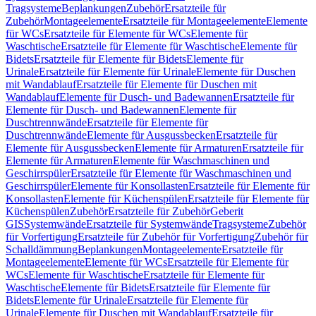
Tragsysteme
Beplankungen
Zubehör
Ersatzteile für
Zubehör
Montageelemente
Ersatzteile für Montageelemente
Elemente
für WCs
Ersatzteile für Elemente für WCs
Elemente für
Waschtische
Ersatzteile für Elemente für Waschtische
Elemente für
Bidets
Ersatzteile für Elemente für Bidets
Elemente für
Urinale
Ersatzteile für Elemente für Urinale
Elemente für Duschen
mit Wandablauf
Ersatzteile für Elemente für Duschen mit
Wandablauf
Elemente für Dusch- und Badewannen
Ersatzteile für
Elemente für Dusch- und Badewannen
Elemente für
Duschtrennwände
Ersatzteile für Elemente für
Duschtrennwände
Elemente für Ausgussbecken
Ersatzteile für
Elemente für Ausgussbecken
Elemente für Armaturen
Ersatzteile für
Elemente für Armaturen
Elemente für Waschmaschinen und
Geschirrspüler
Ersatzteile für Elemente für Waschmaschinen und
Geschirrspüler
Elemente für Konsollasten
Ersatzteile für Elemente für
Konsollasten
Elemente für Küchenspülen
Ersatzteile für Elemente für
Küchenspülen
Zubehör
Ersatzteile für Zubehör
Geberit
GIS
Systemwände
Ersatzteile für Systemwände
Tragsysteme
Zubehör
für Vorfertigung
Ersatzteile für Zubehör für Vorfertigung
Zubehör für
Schalldämmung
Beplankungen
Montageelemente
Ersatzteile für
Montageelemente
Elemente für WCs
Ersatzteile für Elemente für
WCs
Elemente für Waschtische
Ersatzteile für Elemente für
Waschtische
Elemente für Bidets
Ersatzteile für Elemente für
Bidets
Elemente für Urinale
Ersatzteile für Elemente für
Urinale
Elemente für Duschen mit Wandablauf
Ersatzteile für