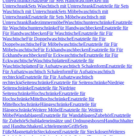
Unterschrank
Ersatzteile für Sets Handwaschbecken mit
Unterschrank
Sets Waschtisch mit Unterschrank
Ersatzteile für Sets
Waschtisch mit Unterschrank
Sets Möbelwaschtisch mit
Unterschrank
Ersatzteile für Sets Möbelwaschtisch mit
Unterschrank
Badezimmermöbel
Waschtischunterschränke
Ersatzteile
für Waschtischunterschränke
Für Handwaschbecken
Ersatzteile für
Für Handwaschbecken
Für Waschtische
Ersatzteile für Für
Waschtische
Für Doppelwaschtische
Ersatzteile für Für
Doppelwaschtische
Für Möbelwaschtische
Ersatzteile für Für
Möbelwaschtische
Für Eckhandwaschbecken
Ersatzteile für Für
Eckhandwaschbecken
Für Eckwaschtische
Ersatzteile für Für
Eckwaschtische
Waschtischplatten
Ersatzteile für
Waschtischplatten
Für Aufsatzwaschtisch Schalenform
Ersatzteile für
Für Aufsatzwaschtisch Schalenform
Für Aufsatzwaschtisch
rechteckig
Ersatzteile für Für Aufsatzwaschtisch
rechteckig
Seitenschränke
Ersatzteile für Seitenschränke
Niedrige
Seitenschränke
Ersatzteile für Niedrige
Seitenschränke
Hochschränke
Ersatzteile für
Hochschränke
Mittelhochschränke
Ersatzteile für
Mittelhochschränke
Hängeschränke
Ersatzteile für
Hängeschränke
Weitere Möbel
Ersatzteile für Weitere
Möbel
Wandablagen
Ersatzteile für Wandablagen
Zubehör
Ersatzteile
für Zubehör
Schubladeneinsätze und Ordnungsboxen
Handtuchhalter
und Handtuchhaken
Lichtelemente
Griffe
Sets
Füße
Magnettafeln
Steckdosen
Ersatzteile für Steckdosen
Weiteres