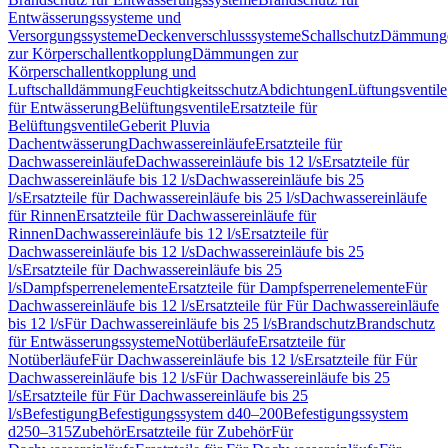
Entwässerungssysteme und
Versorgungssysteme
Deckenverschlusssysteme
Schallschutz
Dämmung
zur Körperschallentkopplung
Dämmungen zur
Körperschallentkopplung und
Luftschalldämmung
Feuchtigkeitsschutz
Abdichtungen
Lüftungsventile
für Entwässerung
Belüftungsventile
Ersatzteile für
Belüftungsventile
Geberit Pluvia
Dachentwässerung
Dachwassereinläufe
Ersatzteile für
Dachwassereinläufe
Dachwassereinläufe bis 12 l/s
Ersatzteile für
Dachwassereinläufe bis 12 l/s
Dachwassereinläufe bis 25
l/s
Ersatzteile für Dachwassereinläufe bis 25 l/s
Dachwassereinläufe
für Rinnen
Ersatzteile für Dachwassereinläufe für
Rinnen
Dachwassereinläufe bis 12 l/s
Ersatzteile für
Dachwassereinläufe bis 12 l/s
Dachwassereinläufe bis 25
l/s
Ersatzteile für Dachwassereinläufe bis 25
l/s
Dampfsperrenelemente
Ersatzteile für Dampfsperrenelemente
Für
Dachwassereinläufe bis 12 l/s
Ersatzteile für Für Dachwassereinläufe
bis 12 l/s
Für Dachwassereinläufe bis 25 l/s
Brandschutz
Brandschutz
für Entwässerungssysteme
Notüberläufe
Ersatzteile für
Notüberläufe
Für Dachwassereinläufe bis 12 l/s
Ersatzteile für Für
Dachwassereinläufe bis 12 l/s
Für Dachwassereinläufe bis 25
l/s
Ersatzteile für Für Dachwassereinläufe bis 25
l/s
Befestigung
Befestigungssystem d40–200
Befestigungssystem
d250–315
Zubehör
Ersatzteile für Zubehör
Für