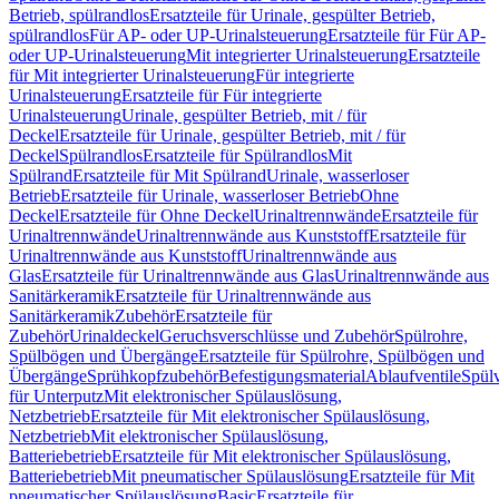
Betrieb, spülrandlos
Ersatzteile für Urinale, gespülter Betrieb,
spülrandlos
Für AP- oder UP-Urinalsteuerung
Ersatzteile für Für AP-
oder UP-Urinalsteuerung
Mit integrierter Urinalsteuerung
Ersatzteile
für Mit integrierter Urinalsteuerung
Für integrierte
Urinalsteuerung
Ersatzteile für Für integrierte
Urinalsteuerung
Urinale, gespülter Betrieb, mit / für
Deckel
Ersatzteile für Urinale, gespülter Betrieb, mit / für
Deckel
Spülrandlos
Ersatzteile für Spülrandlos
Mit
Spülrand
Ersatzteile für Mit Spülrand
Urinale, wasserloser
Betrieb
Ersatzteile für Urinale, wasserloser Betrieb
Ohne
Deckel
Ersatzteile für Ohne Deckel
Urinaltrennwände
Ersatzteile für
Urinaltrennwände
Urinaltrennwände aus Kunststoff
Ersatzteile für
Urinaltrennwände aus Kunststoff
Urinaltrennwände aus
Glas
Ersatzteile für Urinaltrennwände aus Glas
Urinaltrennwände aus
Sanitärkeramik
Ersatzteile für Urinaltrennwände aus
Sanitärkeramik
Zubehör
Ersatzteile für
Zubehör
Urinaldeckel
Geruchsverschlüsse und Zubehör
Spülrohre,
Spülbögen und Übergänge
Ersatzteile für Spülrohre, Spülbögen und
Übergänge
Sprühkopfzubehör
Befestigungsmaterial
Ablaufventile
Spülv
für Unterputz
Mit elektronischer Spülauslösung,
Netzbetrieb
Ersatzteile für Mit elektronischer Spülauslösung,
Netzbetrieb
Mit elektronischer Spülauslösung,
Batteriebetrieb
Ersatzteile für Mit elektronischer Spülauslösung,
Batteriebetrieb
Mit pneumatischer Spülauslösung
Ersatzteile für Mit
pneumatischer Spülauslösung
Basic
Ersatzteile für