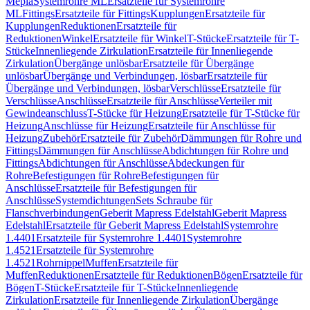
Mepla
Systemrohre ML
Ersatzteile für Systemrohre
ML
Fittings
Ersatzteile für Fittings
Kupplungen
Ersatzteile für
Kupplungen
Reduktionen
Ersatzteile für
Reduktionen
Winkel
Ersatzteile für Winkel
T-Stücke
Ersatzteile für T-
Stücke
Innenliegende Zirkulation
Ersatzteile für Innenliegende
Zirkulation
Übergänge unlösbar
Ersatzteile für Übergänge
unlösbar
Übergänge und Verbindungen, lösbar
Ersatzteile für
Übergänge und Verbindungen, lösbar
Verschlüsse
Ersatzteile für
Verschlüsse
Anschlüsse
Ersatzteile für Anschlüsse
Verteiler mit
Gewindeanschluss
T-Stücke für Heizung
Ersatzteile für T-Stücke für
Heizung
Anschlüsse für Heizung
Ersatzteile für Anschlüsse für
Heizung
Zubehör
Ersatzteile für Zubehör
Dämmungen für Rohre und
Fittings
Dämmungen für Anschlüsse
Abdichtungen für Rohre und
Fittings
Abdichtungen für Anschlüsse
Abdeckungen für
Rohre
Befestigungen für Rohre
Befestigungen für
Anschlüsse
Ersatzteile für Befestigungen für
Anschlüsse
Systemdichtungen
Sets Schraube für
Flanschverbindungen
Geberit Mapress Edelstahl
Geberit Mapress
Edelstahl
Ersatzteile für Geberit Mapress Edelstahl
Systemrohre
1.4401
Ersatzteile für Systemrohre 1.4401
Systemrohre
1.4521
Ersatzteile für Systemrohre
1.4521
Rohrnippel
Muffen
Ersatzteile für
Muffen
Reduktionen
Ersatzteile für Reduktionen
Bögen
Ersatzteile für
Bögen
T-Stücke
Ersatzteile für T-Stücke
Innenliegende
Zirkulation
Ersatzteile für Innenliegende Zirkulation
Übergänge