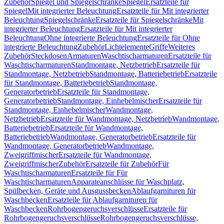
Zubehör
Spiegel und Spiegelschränke
Spiegel
Ersatzteile für
Spiegel
Mit integrierter Beleuchtung
Ersatzteile für Mit integrierter
Beleuchtung
Spiegelschränke
Ersatzteile für Spiegelschränke
Mit
integrierter Beleuchtung
Ersatzteile für Mit integrierter
Beleuchtung
Ohne integrierte Beleuchtung
Ersatzteile für Ohne
integrierte Beleuchtung
Zubehör
Lichtelemente
Griffe
Weiteres
Zubehör
Steckdosen
Armaturen
Waschtischarmaturen
Ersatzteile für
Waschtischarmaturen
Standmontage, Netzbetrieb
Ersatzteile für
Standmontage, Netzbetrieb
Standmontage, Batteriebetrieb
Ersatzteile
für Standmontage, Batteriebetrieb
Standmontage,
Generatorbetrieb
Ersatzteile für Standmontage,
Generatorbetrieb
Standmontage, Einhebelmischer
Ersatzteile für
Standmontage, Einhebelmischer
Wandmontage,
Netzbetrieb
Ersatzteile für Wandmontage, Netzbetrieb
Wandmontage,
Batteriebetrieb
Ersatzteile für Wandmontage,
Batteriebetrieb
Wandmontage, Generatorbetrieb
Ersatzteile für
Wandmontage, Generatorbetrieb
Wandmontage,
Zweigriffmischer
Ersatzteile für Wandmontage,
Zweigriffmischer
Zubehör
Ersatzteile für Zubehör
Für
Waschtischarmaturen
Ersatzteile für Für
Waschtischarmaturen
Apparateanschlüsse für Waschplatz,
Spülbecken, Geräte und Ausgussbecken
Ablaufgarnituren für
Waschbecken
Ersatzteile für Ablaufgarnituren für
Waschbecken
Rohrbogengeruchsverschlüsse
Ersatzteile für
Rohrbogengeruchsverschlüsse
Rohrbogengeruchsverschlüsse,