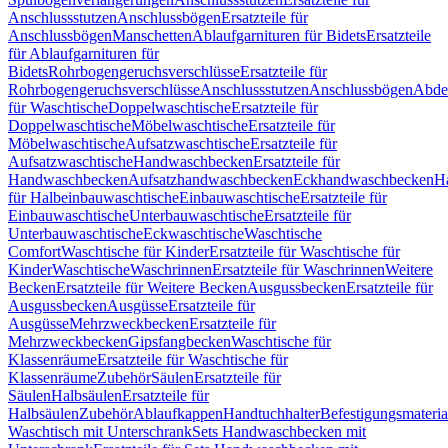
Anschlussstutzen
Anschlussbögen
Ersatzteile für
Anschlussbögen
Manschetten
Ablaufgarnituren für Bidets
Ersatzteile
für Ablaufgarnituren für
Bidets
Rohrbogengeruchsverschlüsse
Ersatzteile für
Rohrbogengeruchsverschlüsse
Anschlussstutzen
Anschlussbögen
Abde
für Waschtische
Doppelwaschtische
Ersatzteile für
Doppelwaschtische
Möbelwaschtische
Ersatzteile für
Möbelwaschtische
Aufsatzwaschtische
Ersatzteile für
Aufsatzwaschtische
Handwaschbecken
Ersatzteile für
Handwaschbecken
Aufsatzhandwaschbecken
Eckhandwaschbecken
H
für Halbeinbauwaschtische
Einbauwaschtische
Ersatzteile für
Einbauwaschtische
Unterbauwaschtische
Ersatzteile für
Unterbauwaschtische
Eckwaschtische
Waschtische
Comfort
Waschtische für Kinder
Ersatzteile für Waschtische für
Kinder
Waschtische
Waschrinnen
Ersatzteile für Waschrinnen
Weitere
Becken
Ersatzteile für Weitere Becken
Ausgussbecken
Ersatzteile für
Ausgussbecken
Ausgüsse
Ersatzteile für
Ausgüsse
Mehrzweckbecken
Ersatzteile für
Mehrzweckbecken
Gipsfangbecken
Waschtische für
Klassenräume
Ersatzteile für Waschtische für
Klassenräume
Zubehör
Säulen
Ersatzteile für
Säulen
Halbsäulen
Ersatzteile für
Halbsäulen
Zubehör
Ablaufkappen
Handtuchhalter
Befestigungsmateria
Waschtisch mit Unterschrank
Sets Handwaschbecken mit