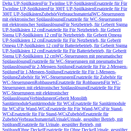
Delta UP-Spülkästen
Für Twinline UP-Spülkästen
Ersatzteile für Für
Twinline UP-Spülkästen
Für 300T UP-Spülkästen
Ersatzteile für Für
300T UP-Spülkästen
Zubehör
Verbrauchsmaterial
WC-Steuerungen
mit elektronischer Spülauslösung
Ersatzteile für WC-Steuerungen
mit elektronischer Spülauslösung
Für Netzbetrieb, für Geberit Sigma
UP-Spülkästen 12 cm
Ersatzteile für Für Netzbetrieb, für Geberit
Sigma UP-Spülkästen 12 cm
Für Netzbetrieb, für Geberit Omega
UP-Spülkästen 12 cm
Ersatzteile für Für Netzbetrieb, für Geberit
Omega UP-Spülkästen 12 cm
Für Batteriebetrieb, für Geberit Sigma
UP-Spülkästen 12 cm
Ersatzteile für Für Batteriebetrieb, für Geberit
Sigma UP-Spülkästen 12 cm
WC-Steuerungen mit pneumatischer
Spülauslösung
Ersatzteile für WC-Steuerungen mit pneumatischer
Spülauslösung
Für 2-Mengen-Spülung
Ersatzteile für Für 2-Mengen-
Spülung
Für 1-Mengen-Spülung
Ersatzteile für Für 1-Mengen-
Spülung
Zubehör für WC-Steuerungen
Ersatzteile für Zubehör für
WC-Steuerungen
Rohbausets
Ersatzteile für Rohbausets
Für WC-
Steuerungen mit elektronischer Spülauslösung
Ersatzteile für Für
WC-Steuerungen mit elektronischer
Spülauslösung
Verbindungen
Geberit Monolith
Sanitärmodule
Sanitärmodule für WCs
Ersatzteile für Sanitärmodule
für WCs
Für Wand-WCs
Ersatzteile für Für Wand-WCs
Für Stand-
WCs
Ersatzteile für Für Stand-WCs
Zubehör
Ersatzteile für
Zubehör
Verbrauchsmaterial
Urinale
Urinale, gespülter Betrieb, mit
Spülrand
Ersatzteile für Urinale, gespülter Betrieb, mit
Spülrand
Ohne Deckel
Ersatzteile für Ohne Deckel
Urinale, gespülter