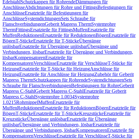
Edelstahl
Schutzkappen für Rohrende
Dämmungen für
Anschlüsse
Abdichtungen für Rohre und Fittings
Befestigungen für
Anschlüsse
Ersatzteile für Befestigungen für
Anschlüsse
Systemdichtungen
Sets Schraube für
Flanschverbindungen
Geberit Mapress Therm
Systemrohre
Therm
Fittings
Ersatzteile für Fittings
Muffen
Ersatzteile für
Muffen
Reduktionen
Ersatzteile für Reduktionen
Bögen
Ersatzteile für
Bögen
T-Stücke
Ersatzteile für T-Stücke
Übergänge
unlösbar
Ersatzteile für Übergänge unlösbar
Übergänge und
Verbindungen, lösbar
Ersatzteile für Übergänge und Verbindungen,
lösbar
Kompensatoren
Ersatzteile für
Kompensatoren
Verschlüsse
Ersatzteile für Verschlüsse
T-Stücke für
Heizung
Ersatzteile für T-Stücke für Heizung
Anschlüsse für
Heizung
Ersatzteile für Anschlüsse für Heizung
Zubehör für Geberit
Mapress Therm
Schutzkappen für Rohrende
Systemdichtungen
Sets
Schraube für Flanschverbindungen
Befestigungen für Rohre
Geberit
Mapress C-Stahl
Geberit Mapress C-Stahl
Ersatzteile für Geberit
Mapress C-Stahl
Systemrohre 1.0034
Systemrohre
1.0215
Rohrnippel
Muffen
Ersatzteile für
Muffen
Reduktionen
Ersatzteile für Reduktionen
Bögen
Ersatzteile für
Bögen
T-Stücke
Ersatzteile für T-Stücke
Kreuzstücke
Ersatzteile für
Kreuzstücke
Übergänge unlösbar
Ersatzteile für Übergänge
unlösbar
Übergänge und Verbindungen, lösbar
Ersatzteile für
Übergänge und Verbindungen, lösbar
Kompensatoren
Ersatzteile für
Kompensatoren
Verschlüsse
Ersatzteile für Verschlüsse
T-Stücke für