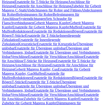
Heizung
Ersatzteile für T-Stücke für Heizung
Anschlüsse für
Heizung
Ersatzteile für Anschlüsse für Heizung
Zubehör für Geberit
Mapress C-Stahl
Abdichtungen für Rohre und Fittings
Abdeckungen
für Rohre
Befestigungen für Rohre
Befestigungen für
Anschlüsse
Systemdichtungen
Sets Schraube für
Flanschverbindungen
Geberit Mapress Kupfer
Geberit Mapress
Kupfer
Ersatzteile für Geberit Mapress Kupfer
Muffen
Ersatzteile für
Muffen
Reduktionen
Ersatzteile für Reduktionen
Bögen
Ersatzteile für
Bögen
T-Stücke
Ersatzteile für T-Stücke
Innenliegende
Zirkulation
Ersatzteile für Innenliegende
Zirkulation
Kreuzstücke
Ersatzteile für Kreuzstücke
Übergänge
unlösbar
Ersatzteile für Übergänge unlösbar
Übergänge und
Verbindungen, lösbar
Ersatzteile für Übergänge und Verbindungen,
lösbar
Verschlüsse
Ersatzteile für Verschlüsse
Anschlüsse
Ersatzteile
für Anschlüsse
T-Stücke für Heizung
Ersatzteile für T-Stücke für
Heizung
Anschlüsse für Heizung
Ersatzteile für Anschlüsse für
Heizung
Geberit Mapress Kupfer, Gas
Ersatzteile für Geberit
Mapress Kupfer, Gas
Muffen
Ersatzteile für
Muffen
Reduktionen
Ersatzteile für Reduktionen
Bögen
Ersatzteile für
Bögen
T-Stücke
Ersatzteile für T-Stücke
Übergänge
unlösbar
Ersatzteile für Übergänge unlösbar
Übergänge und
Verbindungen, lösbar
Ersatzteile für Übergänge und Verbindungen,
lösbar
Verschlüsse
Ersatzteile für Verschlüsse
Anschlüsse
Ersatzteile
für Anschlüsse
Zubehör für Geberit Mapress Kupfer
Ersatzteile für
Zubehör für Geberit Mapress Kupfer
Dämmungen für