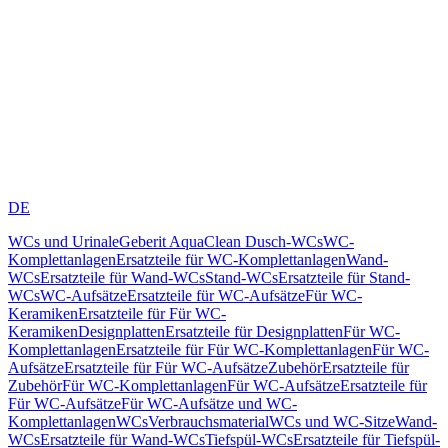
DE
WCs und Urinale
Geberit AquaClean Dusch-WCs
WC-
Komplettanlagen
Ersatzteile für WC-Komplettanlagen
Wand-
WCs
Ersatzteile für Wand-WCs
Stand-WCs
Ersatzteile für Stand-
WCs
WC-Aufsätze
Ersatzteile für WC-Aufsätze
Für WC-
Keramiken
Ersatzteile für Für WC-
Keramiken
Designplatten
Ersatzteile für Designplatten
Für WC-
Komplettanlagen
Ersatzteile für Für WC-Komplettanlagen
Für WC-
Aufsätze
Ersatzteile für Für WC-Aufsätze
Zubehör
Ersatzteile für
Zubehör
Für WC-Komplettanlagen
Für WC-Aufsätze
Ersatzteile für
Für WC-Aufsätze
Für WC-Aufsätze und WC-
Komplettanlagen
WCs
Verbrauchsmaterial
WCs und WC-Sitze
Wand-
WCs
Ersatzteile für Wand-WCs
Tiefspül-WCs
Ersatzteile für Tiefspül-