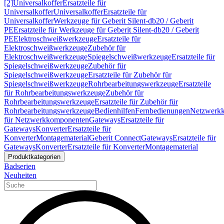
[2]
Universalkoffer
Ersatzteile für
Universalkoffer
Universalkoffer
Ersatzteile für
Universalkoffer
Werkzeuge für Geberit Silent-db20 / Geberit
PE
Ersatzteile für Werkzeuge für Geberit Silent-db20 / Geberit
PE
Elektroschweißwerkzeuge
Ersatzteile für
Elektroschweißwerkzeuge
Zubehör für
Elektroschweißwerkzeuge
Spiegelschweißwerkzeuge
Ersatzteile für
Spiegelschweißwerkzeuge
Zubehör für
Spiegelschweißwerkzeuge
Ersatzteile für Zubehör für
Spiegelschweißwerkzeuge
Rohrbearbeitungswerkzeuge
Ersatzteile
für Rohrbearbeitungswerkzeuge
Zubehör für
Rohrbearbeitungswerkzeuge
Ersatzteile für Zubehör für
Rohrbearbeitungswerkzeuge
Bedienhilfen
Fernbedienungen
Netzwerk
für Netzwerkkomponenten
Gateways
Ersatzteile für
Gateways
Konverter
Ersatzteile für
Konverter
Montagematerial
Geberit Connect
Gateways
Ersatzteile für
Gateways
Konverter
Ersatzteile für Konverter
Montagematerial
Produktkategorien
Badserien
Neuheiten