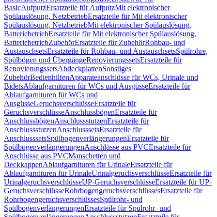
Basic
Aufputz
Ersatzteile für Aufputz
Mit elektronischer
Spülauslösung, Netzbetrieb
Ersatzteile für Mit elektronischer
Spülauslösung, Netzbetrieb
Mit elektronischer Spülauslösung,
Batteriebetrieb
Ersatzteile für Mit elektronischer Spülauslösung,
Batteriebetrieb
Zubehör
Ersatzteile für Zubehör
Rohbau- und
Austauschsets
Ersatzteile für Rohbau- und Austauschsets
Spülrohre,
Spülbögen und Übergänge
Renovierungssets
Ersatzteile für
Renovierungssets
Abdeckplatten
Sonstiges
Zubehör
Bedienhilfen
Apparateanschlüsse für WCs, Urinale und
Bidets
Ablaufgarnituren für WCs und Ausgüsse
Ersatzteile für
Ablaufgarnituren für WCs und
Ausgüsse
Geruchsverschlüsse
Ersatzteile für
Geruchsverschlüsse
Anschlussbögen
Ersatzteile für
Anschlussbögen
Anschlussstutzen
Ersatzteile für
Anschlussstutzen
Anschlusssets
Ersatzteile für
Anschlusssets
Spülbogenverlängerungen
Ersatzteile für
Spülbogenverlängerungen
Anschlüsse aus PVC
Ersatzteile für
Anschlüsse aus PVC
Manschetten und
Deckkappen
Ablaufgarnituren für Urinale
Ersatzteile für
Ablaufgarnituren für Urinale
Urinalgeruchsverschlüsse
Ersatzteile für
Urinalgeruchsverschlüsse
UP-Geruchsverschlüsse
Ersatzteile für UP-
Geruchsverschlüsse
Rohrbogengeruchsverschlüsses
Ersatzteile für
Rohrbogengeruchsverschlüsses
Spülrohr- und
Spülbogenverlängerungen
Ersatzteile für Spülrohr- und
Spülbogenverlängerungen
Anschlussstutzen
Ersatzteile für